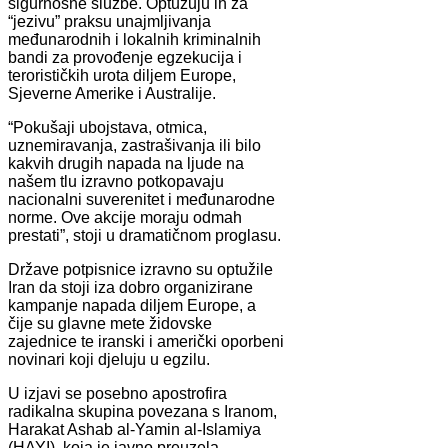
sigurnosne službe. Optužuju ih za
“jezivu” praksu unajmljivanja
međunarodnih i lokalnih kriminalnih
bandi za provođenje egzekucija i
terorističkih urota diljem Europe,
Sjeverne Amerike i Australije.
“Pokušaji ubojstava, otmica,
uznemiravanja, zastrašivanja ili bilo
kakvih drugih napada na ljude na
našem tlu izravno potkopavaju
nacionalni suverenitet i međunarodne
norme. Ove akcije moraju odmah
prestati”, stoji u dramatičnom proglasu.
Države potpisnice izravno su optužile
Iran da stoji iza dobro organizirane
kampanje napada diljem Europe, a
čije su glavne mete židovske
zajednice te iranski i američki oporbeni
novinari koji djeluju u egzilu.
U izjavi se posebno apostrofira
radikalna skupina povezana s Iranom,
Harakat Ashab al-Yamin al-Islamiya
(HAYI), koja je javno preuzela