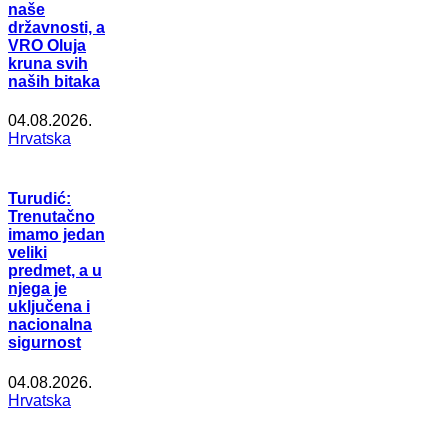
naše
državnosti, a
VRO Oluja
kruna svih
naših bitaka
04.08.2026.
Hrvatska
Turudić:
Trenutačno
imamo jedan
veliki
predmet, a u
njega je
uključena i
nacionalna
sigurnost
04.08.2026.
Hrvatska