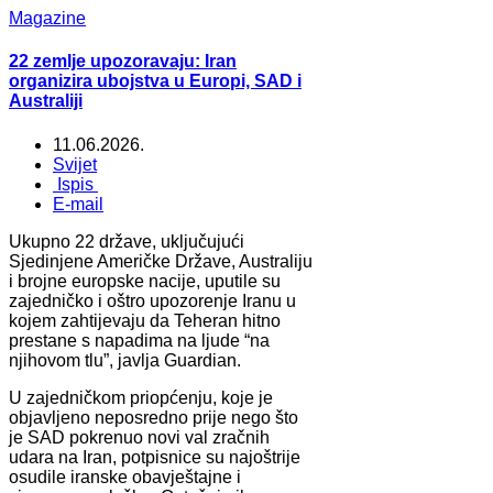
Magazine
22 zemlje upozoravaju: Iran
organizira ubojstva u Europi, SAD i
Australiji
11.06.2026.
Svijet
Ispis
E-mail
Ukupno 22 države, uključujući
Sjedinjene Američke Države, Australiju
i brojne europske nacije, uputile su
zajedničko i oštro upozorenje Iranu u
kojem zahtijevaju da Teheran hitno
prestane s napadima na ljude “na
njihovom tlu”, javlja Guardian.
U zajedničkom priopćenju, koje je
objavljeno neposredno prije nego što
je SAD pokrenuo novi val zračnih
udara na Iran, potpisnice su najoštrije
osudile iranske obavještajne i