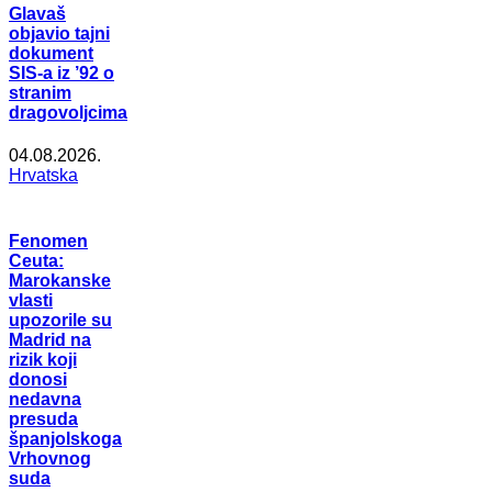
Glavaš
objavio tajni
dokument
SIS-a iz ’92 o
stranim
dragovoljcima
04.08.2026.
Hrvatska
Fenomen
Ceuta:
Marokanske
vlasti
upozorile su
Madrid na
rizik koji
donosi
nedavna
presuda
španjolskoga
Vrhovnog
suda