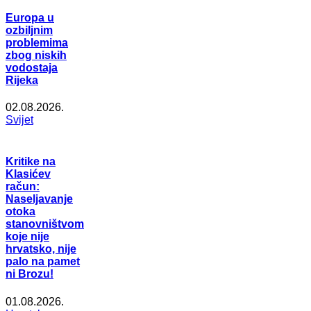
Europa u
ozbiljnim
problemima
zbog niskih
vodostaja
Rijeka
02.08.2026.
Svijet
Kritike na
Klasićev
račun:
Naseljavanje
otoka
stanovništvom
koje nije
hrvatsko, nije
palo na pamet
ni Brozu!
01.08.2026.