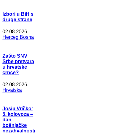
Izbori u BiH s
druge strane
02.08.2026.
Herceg Bosna
Zašto SNV
Srbe pretvara
u hrvatske
crnce?
02.08.2026.
Hrvatska
Josip Vričko:
5. kolovoza –
dan
bošnjačke
nezahvalnosti