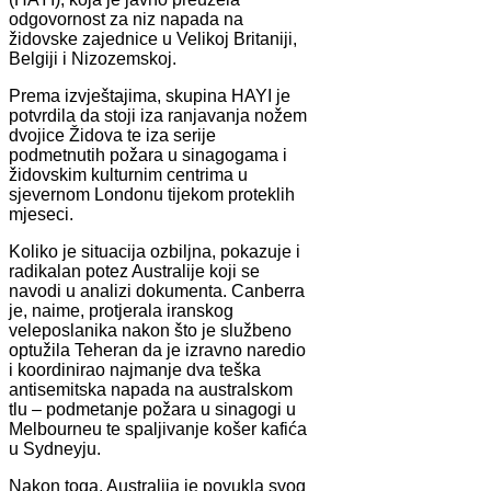
odgovornost za niz napada na
židovske zajednice u Velikoj Britaniji,
Belgiji i Nizozemskoj.
Prema izvještajima, skupina HAYI je
potvrdila da stoji iza ranjavanja nožem
dvojice Židova te iza serije
podmetnutih požara u sinagogama i
židovskim kulturnim centrima u
sjevernom Londonu tijekom proteklih
mjeseci.
Koliko je situacija ozbiljna, pokazuje i
radikalan potez Australije koji se
navodi u analizi dokumenta. Canberra
je, naime, protjerala iranskog
veleposlanika nakon što je službeno
optužila Teheran da je izravno naredio
i koordinirao najmanje dva teška
antisemitska napada na australskom
tlu – podmetanje požara u sinagogi u
Melbourneu te spaljivanje košer kafića
u Sydneyju.
Nakon toga, Australija je povukla svog