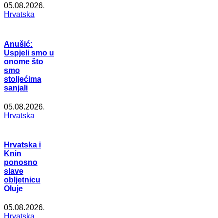
05.08.2026.
Hrvatska
Anušić:
Uspjeli smo u
onome što
smo
stoljećima
sanjali
05.08.2026.
Hrvatska
Hrvatska i
Knin
ponosno
slave
obljetnicu
Oluje
05.08.2026.
Hrvatska