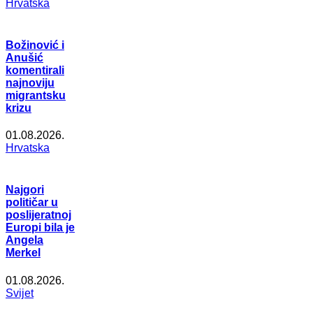
Hrvatska
Božinović i
Anušić
komentirali
najnoviju
migrantsku
krizu
01.08.2026.
Hrvatska
Najgori
političar u
poslijeratnoj
Europi bila je
Angela
Merkel
01.08.2026.
Svijet