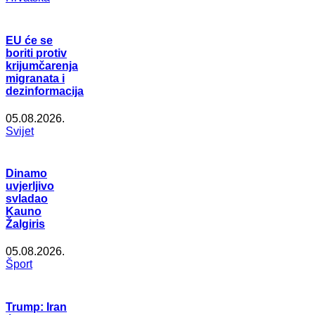
EU će se
boriti protiv
krijumčarenja
migranata i
dezinformacija
05.08.2026.
Svijet
Dinamo
uvjerljivo
svladao
Kauno
Žalgiris
05.08.2026.
Šport
Trump: Iran