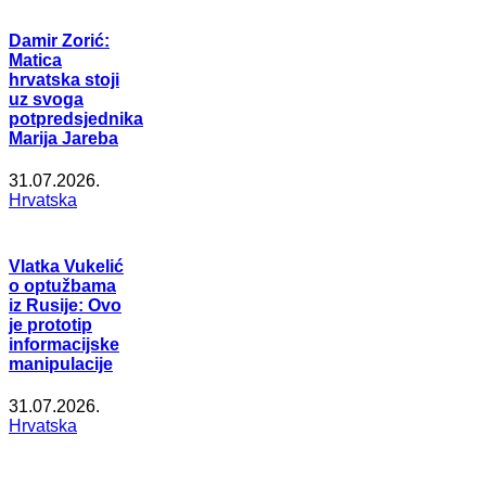
Damir Zorić:
Matica
hrvatska stoji
uz svoga
potpredsjednika
Marija Jareba
31.07.2026.
Hrvatska
Vlatka Vukelić
o optužbama
iz Rusije: Ovo
je prototip
informacijske
manipulacije
31.07.2026.
Hrvatska