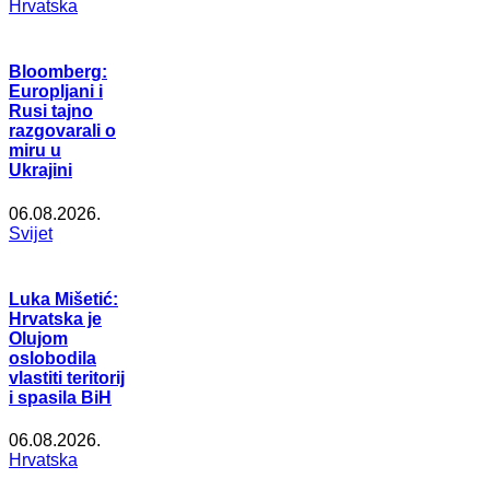
Hrvatska
Bloomberg:
Europljani i
Rusi tajno
razgovarali o
miru u
Ukrajini
06.08.2026.
Svijet
Luka Mišetić:
Hrvatska je
Olujom
oslobodila
vlastiti teritorij
i spasila BiH
06.08.2026.
Hrvatska