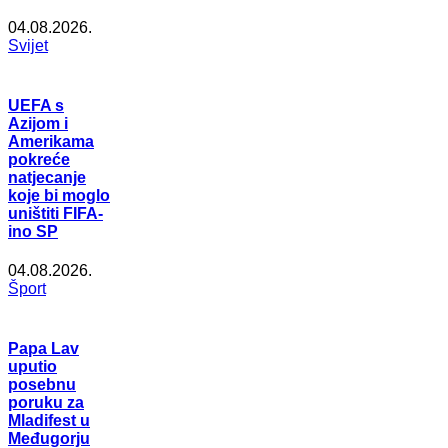
04.08.2026.
Svijet
UEFA s
Azijom i
Amerikama
pokreće
natjecanje
koje bi moglo
uništiti FIFA-
ino SP
04.08.2026.
Šport
Papa Lav
uputio
posebnu
poruku za
Mladifest u
Međugorju