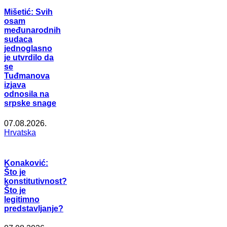
Mišetić: Svih
osam
međunarodnih
sudaca
jednoglasno
je utvrdilo da
se
Tuđmanova
izjava
odnosila na
srpske snage
07.08.2026.
Hrvatska
Konaković:
Što je
konstitutivnost?
Što je
legitimno
predstavljanje?