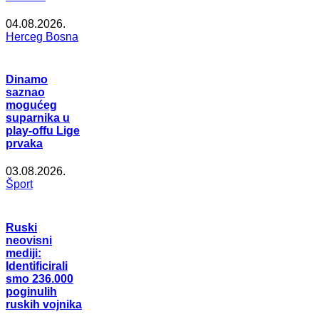
04.08.2026.
Herceg Bosna
Dinamo
saznao
mogućeg
suparnika u
play-offu Lige
prvaka
03.08.2026.
Šport
Ruski
neovisni
mediji:
Identificirali
smo 236.000
poginulih
ruskih vojnika