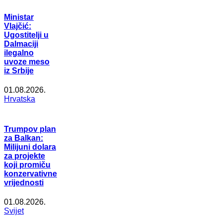
Ministar
Vlajčić:
Ugostitelji u
Dalmaciji
ilegalno
uvoze meso
iz Srbije
01.08.2026.
Hrvatska
Trumpov plan
za Balkan:
Milijuni dolara
za projekte
koji promiču
konzervativne
vrijednosti
01.08.2026.
Svijet