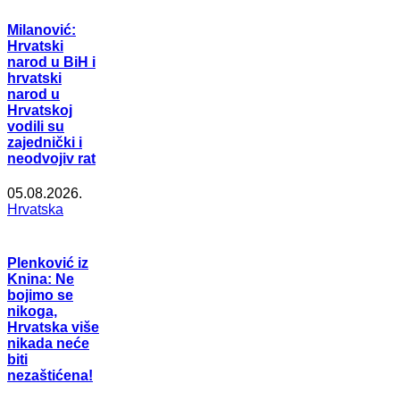
Milanović:
Hrvatski
narod u BiH i
hrvatski
narod u
Hrvatskoj
vodili su
zajednički i
neodvojiv rat
05.08.2026.
Hrvatska
Plenković iz
Knina: Ne
bojimo se
nikoga,
Hrvatska više
nikada neće
biti
nezaštićena!