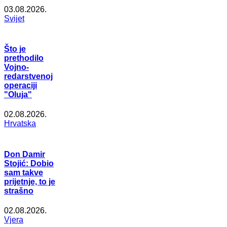
03.08.2026.
Svijet
Što je
prethodilo
Vojno-
redarstvenoj
operaciji
"Oluja"
02.08.2026.
Hrvatska
Don Damir
Stojić: Dobio
sam takve
prijetnje, to je
strašno
02.08.2026.
Vjera