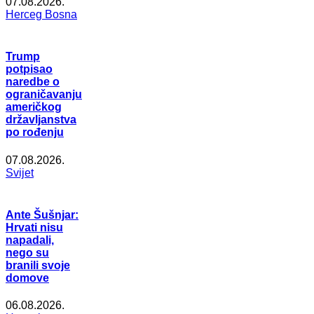
07.08.2026.
Herceg Bosna
Trump
potpisao
naredbe o
ograničavanju
američkog
državljanstva
po rođenju
07.08.2026.
Svijet
Ante Šušnjar:
Hrvati nisu
napadali,
nego su
branili svoje
domove
06.08.2026.