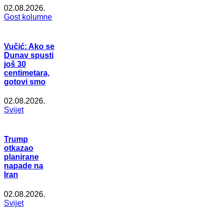
02.08.2026.
Gost kolumne
Vučić: Ako se
Dunav spusti
još 30
centimetara,
gotovi smo
02.08.2026.
Svijet
Trump
otkazao
planirane
napade na
Iran
02.08.2026.
Svijet