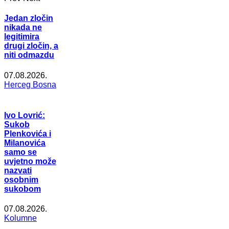
Jedan zločin
nikada ne
legitimira
drugi zločin, a
niti odmazdu
07.08.2026.
Herceg Bosna
Ivo Lovrić:
Sukob
Plenkovića i
Milanovića
samo se
uvjetno može
nazvati
osobnim
sukobom
07.08.2026.
Kolumne