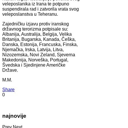
veleposlanika iz Irana te potpuno
suspendirala rad i zatvorila vrata svog
veleposlanstva u Teheranu.
Zajedničku izjavu protiv iranskog
državnog terorizma potpisale su:
Albanija, Australija, Belgija, Velika
Britanija, Bugarska, Kanada, Češka,
Danska, Estonija, Francuska, Finska,
Njemačka, Irska, Latvija, Litva,
Nizozemska, Novi Zeland, Sjeverna
Makedonija, Norveška, Portugal,
Švedska i Sjedinjene Američke
Države.
M.M.
Share
0
najnovije
Prev
Next