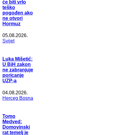
će biti vrlo
teško
pogođen ako
ne otvori
Hormuz
05.08.2026.
Svijet
Luka Mišetić:
U BiH zakon
ne zabranjuje
poricanje
UZP-a
04.08.2026.
Herceg Bosna
Tomo
Medved:
Domovinski
rat temelj je