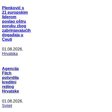
Plenković s
21 europskim
liderom
poslao oštru
poruku zbog
zabrinjavajućih
događaja u
Ceuti
01.08.2026.
Hrvatska
Agencija
Fitch
potvrdila
kreditni
rejting
Hrvatske
01.08.2026.
Svijet