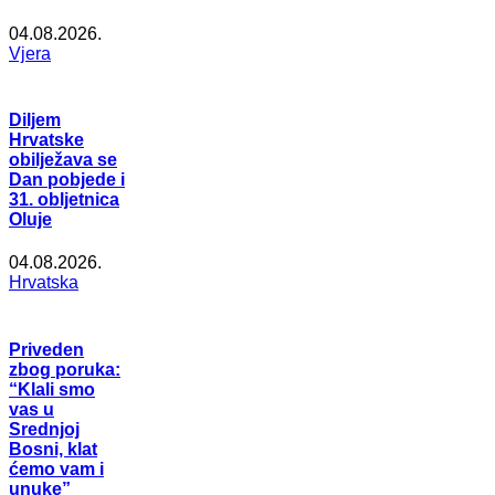
04.08.2026.
Vjera
Diljem
Hrvatske
obilježava se
Dan pobjede i
31. obljetnica
Oluje
04.08.2026.
Hrvatska
Priveden
zbog poruka:
“Klali smo
vas u
Srednjoj
Bosni, klat
ćemo vam i
unuke”