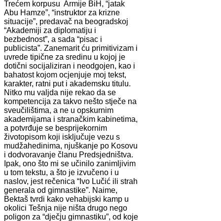
Trećem korpusu Armije BiH, “jatak
Abu Hamze”, “instruktor za krizne
situacije”, predavač na beogradskoj
“Akademiji za diplomatiju i
bezbednost”, a sada “pisac i
publicista”. Zanemarit ću primitivizam i
uvrede tipične za sredinu u kojoj je
dotični socijaliziran i neodgojen, kao i
bahatost kojom ocjenjuje moj tekst,
karakter, ratni put i akademsku titulu.
Nitko mu valjda nije rekao da se
kompetencija za takvo nešto stječe na
sveučilištima, a ne u opskurnim
akademijama i stranačkim kabinetima,
a potvrđuje se besprijekornim
životopisom koji isključuje vezu s
mudžahedinima, njuškanje po Kosovu
i dodvoravanje članu Predsjedništva.
Ipak, ono što mi se učinilo zanimljivim
u tom tekstu, a što je izvučeno i u
naslov, jest rečenica “Ivo Lučić ili strah
generala od gimnastike”. Naime,
Bektaš tvrdi kako vehabijski kamp u
okolici Tešnja nije ništa drugo nego
poligon za “dječju gimnastiku”, od koje