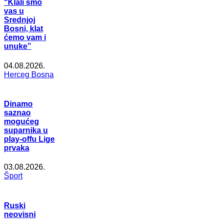
“Klali smo
vas u
Srednjoj
Bosni, klat
ćemo vam i
unuke”
04.08.2026.
Herceg Bosna
Dinamo
saznao
mogućeg
suparnika u
play-offu Lige
prvaka
03.08.2026.
Šport
Ruski
neovisni