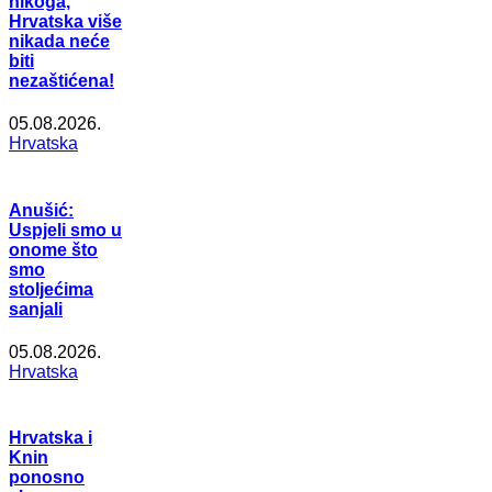
nikoga,
Hrvatska više
nikada neće
biti
nezaštićena!
05.08.2026.
Hrvatska
Anušić:
Uspjeli smo u
onome što
smo
stoljećima
sanjali
05.08.2026.
Hrvatska
Hrvatska i
Knin
ponosno