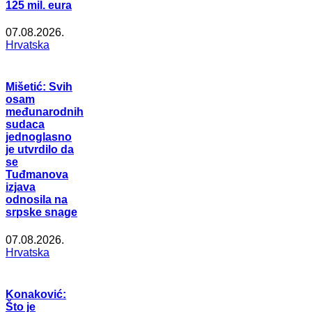
125 mil. eura
07.08.2026.
Hrvatska
Mišetić: Svih
osam
međunarodnih
sudaca
jednoglasno
je utvrdilo da
se
Tuđmanova
izjava
odnosila na
srpske snage
07.08.2026.
Hrvatska
Konaković:
Što je