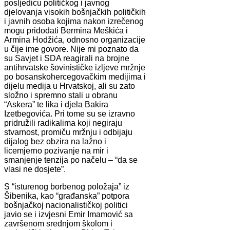
posljedicu političkog i javnog
djelovanja visokih bošnjačkih političkih
i javnih osoba kojima nakon izrečenog
mogu pridodati Bermina Meškića i
Armina Hodžića, odnosno organizacije
u čije ime govore. Nije mi poznato da
su Savjet i SDA reagirali na brojne
antihrvatske šovinističke izljeve mržnje
po bosanskohercegovačkim medijima i
dijelu medija u Hrvatskoj, ali su zato
složno i spremno stali u obranu
“Askera” te lika i djela Bakira
Izetbegovića. Pri tome su se izravno
pridružili radikalima koji negiraju
stvarnost, promiču mržnju i odbijaju
dijalog bez obzira na lažno i
licemjerno pozivanje na mir i
smanjenje tenzija po načelu – “da se
vlasi ne dosjete”.
S “isturenog borbenog položaja” iz
Šibenika, kao “građanska” potpora
bošnjačkoj nacionalističkoj politici
javio se i izvjesni Emir Imamović sa
završenom srednjom školom i