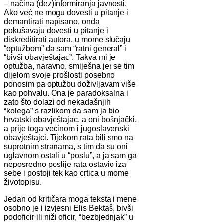
– načina (dez)informiranja javnosti.
Ako već ne mogu dovesti u pitanje i
demantirati napisano, onda
pokušavaju dovesti u pitanje i
diskreditirati autora, u mome slučaju
“optužbom” da sam “ratni general” i
“bivši obavještajac”. Takva mi je
optužba, naravno, smiješna jer se tim
dijelom svoje prošlosti posebno
ponosim pa optužbu doživljavam više
kao pohvalu. Ona je paradoksalna i
zato što dolazi od nekadašnjih
“kolega” s razlikom da sam ja bio
hrvatski obavještajac, a oni bošnjački,
a prije toga većinom i jugoslavenski
obavještajci. Tijekom rata bili smo na
suprotnim stranama, s tim da su oni
uglavnom ostali u “poslu”, a ja sam ga
neposredno poslije rata ostavio iza
sebe i postoji tek kao crtica u mome
životopisu.
Jedan od kritičara moga teksta i mene
osobno je i izvjesni Elis Bektaš, bivši
podoficir ili niži oficir, “bezbjednjak” u