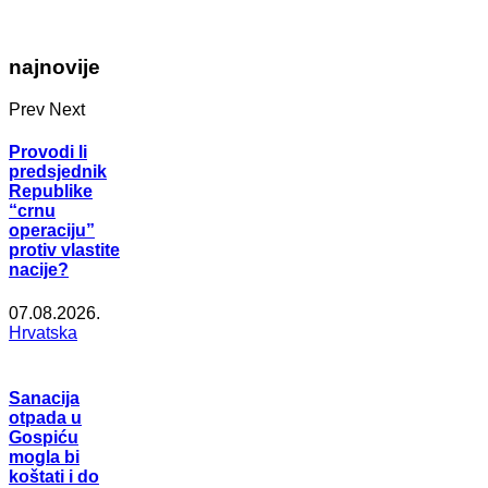
najnovije
Prev
Next
Provodi li
predsjednik
Republike
“crnu
operaciju”
protiv vlastite
nacije?
07.08.2026.
Hrvatska
Sanacija
otpada u
Gospiću
mogla bi
koštati i do