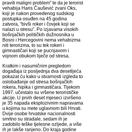
praviti maligni problem” te da je terorist
vehabija Haris Čaušević zvani Oks,
koji je nakon provedenog sudskog
postupka osuđen na 45 godina
zatvora, “bivši roker i čovjek koji se
nalazi u stresu”. Po izjavama visokih
bošnjačkih političkih dužnosnika u
Bosni i Hercegovini nema vehabizma
niti terorizma, to su tek rokeri i
gimnastičari koji se pucnjavom i
vojnom obukom liječe od stresa.
Kratkim i nasumičnim pregledom
događaja iz posljednja dva desetljeća
pokazat ću kako u stvarnosti izgleda to
oslobađanje od stresa bošnjačkih
rokera, hipika i gimnastičara. Tijekom
1997. učestalo su vršene terorističke
akcije. U prvih deset mjeseci izvršeno
je 35 napada eksplozivnim napravama
u kojima su mete uglavnom bili Hrvati.
Dvije osobe hrvatske nacionalnosti
smrtno su stradale, sedam ih je
zadobilo teške tjelesne ozljede, a više
ih je lakše ranjeno. Do kraja godine