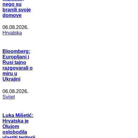
nego su
branili svoje
domove
06.08.2026.
Hrvatska
Bloomberg:
Europljani i
Rusi tajno
razgovarali o
miru u
Ukrajini
06.08.2026.
Svijet
Luka Mišetić:
Hrvatska je
Olujom
oslobodila
vlastiti teritorij