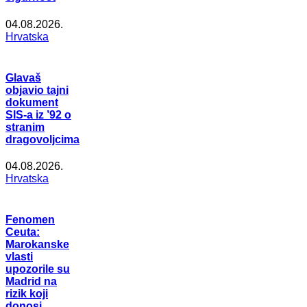
04.08.2026.
Hrvatska
Glavaš
objavio tajni
dokument
SIS-a iz ’92 o
stranim
dragovoljcima
04.08.2026.
Hrvatska
Fenomen
Ceuta:
Marokanske
vlasti
upozorile su
Madrid na
rizik koji
donosi