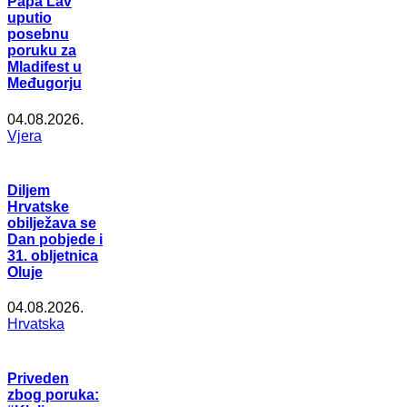
Papa Lav
uputio
posebnu
poruku za
Mladifest u
Međugorju
04.08.2026.
Vjera
Diljem
Hrvatske
obilježava se
Dan pobjede i
31. obljetnica
Oluje
04.08.2026.
Hrvatska
Priveden
zbog poruka: