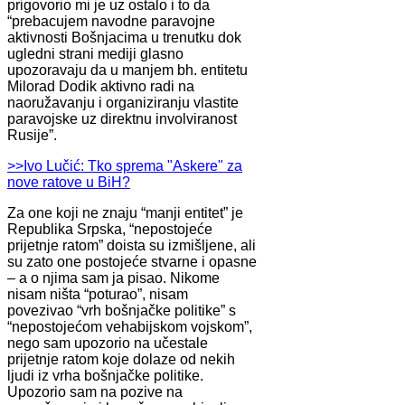
prigovorio mi je uz ostalo i to da
“prebacujem navodne paravojne
aktivnosti Bošnjacima u trenutku dok
ugledni strani mediji glasno
upozoravaju da u manjem bh. entitetu
Milorad Dodik aktivno radi na
naoružavanju i organiziranju vlastite
paravojske uz direktnu involviranost
Rusije”.
>>Ivo Lučić: Tko sprema "Askere" za
nove ratove u BiH?
Za one koji ne znaju “manji entitet” je
Republika Srpska, “nepostojeće
prijetnje ratom” doista su izmišljene, ali
su zato one postojeće stvarne i opasne
– a o njima sam ja pisao. Nikome
nisam ništa “poturao”, nisam
povezivao “vrh bošnjačke politike” s
“nepostojećom vehabijskom vojskom”,
nego sam upozorio na učestale
prijetnje ratom koje dolaze od nekih
ljudi iz vrha bošnjačke politike.
Upozorio sam na pozive na