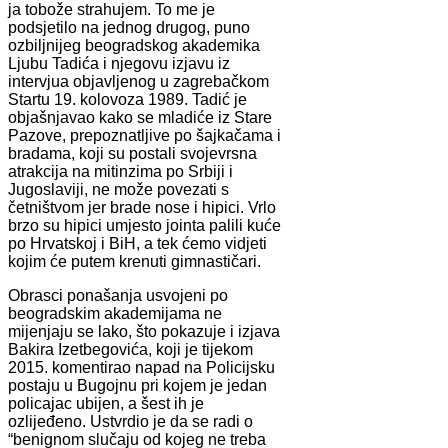
ja tobože strahujem. To me je
podsjetilo na jednog drugog, puno
ozbiljnijeg beogradskog akademika
Ljubu Tadića i njegovu izjavu iz
intervjua objavljenog u zagrebačkom
Startu 19. kolovoza 1989. Tadić je
objašnjavao kako se mladiće iz Stare
Pazove, prepoznatljive po šajkačama i
bradama, koji su postali svojevrsna
atrakcija na mitinzima po Srbiji i
Jugoslaviji, ne može povezati s
četništvom jer brade nose i hipici. Vrlo
brzo su hipici umjesto jointa palili kuće
po Hrvatskoj i BiH, a tek ćemo vidjeti
kojim će putem krenuti gimnastičari.
Obrasci ponašanja usvojeni po
beogradskim akademijama ne
mijenjaju se lako, što pokazuje i izjava
Bakira Izetbegovića, koji je tijekom
2015. komentirao napad na Policijsku
postaju u Bugojnu pri kojem je jedan
policajac ubijen, a šest ih je
ozlijeđeno. Ustvrdio je da se radi o
“benignom slučaju od kojeg ne treba