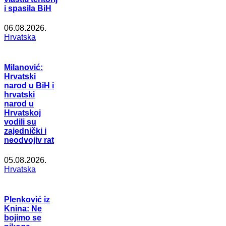
i spasila BiH
06.08.2026.
Hrvatska
Milanović:
Hrvatski
narod u BiH i
hrvatski
narod u
Hrvatskoj
vodili su
zajednički i
neodvojiv rat
05.08.2026.
Hrvatska
Plenković iz
Knina: Ne
bojimo se