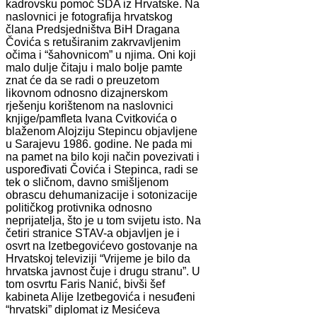
kadrovsku pomoć SDA iz Hrvatske. Na
naslovnici je fotografija hrvatskog
člana Predsjedništva BiH Dragana
Čovića s retuširanim zakrvavljenim
očima i “šahovnicom” u njima. Oni koji
malo dulje čitaju i malo bolje pamte
znat će da se radi o preuzetom
likovnom odnosno dizajnerskom
rješenju korištenom na naslovnici
knjige/pamfleta Ivana Cvitkovića o
blaženom Alojziju Stepincu objavljene
u Sarajevu 1986. godine. Ne pada mi
na pamet na bilo koji način povezivati i
uspoređivati Čovića i Stepinca, radi se
tek o sličnom, davno smišljenom
obrascu dehumanizacije i sotonizacije
političkog protivnika odnosno
neprijatelja, što je u tom svijetu isto. Na
četiri stranice STAV-a objavljen je i
osvrt na Izetbegovićevo gostovanje na
Hrvatskoj televiziji “Vrijeme je bilo da
hrvatska javnost čuje i drugu stranu”. U
tom osvrtu Faris Nanić, bivši šef
kabineta Alije Izetbegovića i nesuđeni
“hrvatski” diplomat iz Mesićeva