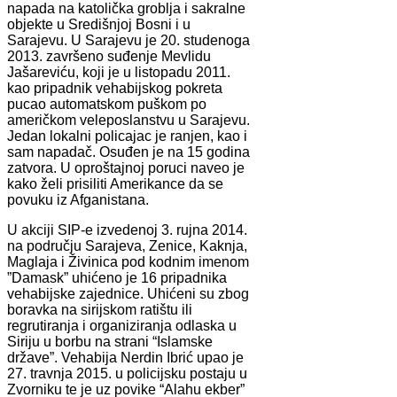
napada na katolička groblja i sakralne
objekte u Središnjoj Bosni i u
Sarajevu. U Sarajevu je 20. studenoga
2013. završeno suđenje Mevlidu
Jašareviću, koji je u listopadu 2011.
kao pripadnik vehabijskog pokreta
pucao automatskom puškom po
američkom veleposlanstvu u Sarajevu.
Jedan lokalni policajac je ranjen, kao i
sam napadač. Osuđen je na 15 godina
zatvora. U oproštajnoj poruci naveo je
kako želi prisiliti Amerikance da se
povuku iz Afganistana.
U akciji SIP-e izvedenoj 3. rujna 2014.
na području Sarajeva, Zenice, Kaknja,
Maglaja i Živinica pod kodnim imenom
”Damask” uhićeno je 16 pripadnika
vehabijske zajednice. Uhićeni su zbog
boravka na sirijskom ratištu ili
regrutiranja i organiziranja odlaska u
Siriju u borbu na strani “Islamske
države”. Vehabija Nerdin Ibrić upao je
27. travnja 2015. u policijsku postaju u
Zvorniku te je uz povike “Alahu ekber”