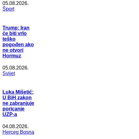
05.08.2026.
Šport
Trump: Iran
će biti vrlo
teško
pogođen ako
ne otvori
Hormuz
05.08.2026.
Svijet
Luka Mišetić:
U BiH zakon
ne zabranjuje
poricanje
UZP-a
04.08.2026.
Herceg Bosna