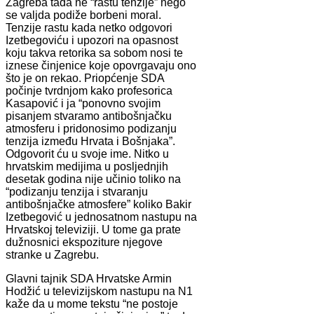
Zagreba tada ne “rastu tenzije” nego
se valjda podiže borbeni moral.
Tenzije rastu kada netko odgovori
Izetbegoviću i upozori na opasnost
koju takva retorika sa sobom nosi te
iznese činjenice koje opovrgavaju ono
što je on rekao. Priopćenje SDA
počinje tvrdnjom kako profesorica
Kasapović i ja “ponovno svojim
pisanjem stvaramo antibošnjačku
atmosferu i pridonosimo podizanju
tenzija između Hrvata i Bošnjaka”.
Odgovorit ću u svoje ime. Nitko u
hrvatskim medijima u posljednjih
desetak godina nije učinio toliko na
“podizanju tenzija i stvaranju
antibošnjačke atmosfere” koliko Bakir
Izetbegović u jednosatnom nastupu na
Hrvatskoj televiziji. U tome ga prate
dužnosnici ekspoziture njegove
stranke u Zagrebu.
Glavni tajnik SDA Hrvatske Armin
Hodžić u televizijskom nastupu na N1
kaže da u mome tekstu “ne postoje