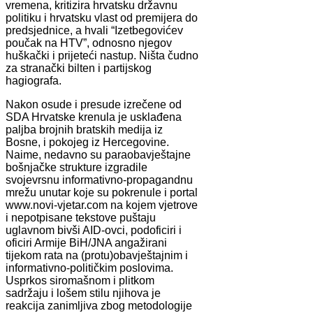
vremena, kritizira hrvatsku državnu
politiku i hrvatsku vlast od premijera do
predsjednice, a hvali “Izetbegovićev
poučak na HTV”, odnosno njegov
huškački i prijeteći nastup. Ništa čudno
za stranački bilten i partijskog
hagiografa.
Nakon osude i presude izrečene od
SDA Hrvatske krenula je usklađena
paljba brojnih bratskih medija iz
Bosne, i pokojeg iz Hercegovine.
Naime, nedavno su paraobavještajne
bošnjačke strukture izgradile
svojevrsnu informativno-propagandnu
mrežu unutar koje su pokrenule i portal
www.novi-vjetar.com na kojem vjetrove
i nepotpisane tekstove puštaju
uglavnom bivši AID-ovci, podoficiri i
oficiri Armije BiH/JNA angažirani
tijekom rata na (protu)obavještajnim i
informativno-političkim poslovima.
Usprkos siromašnom i plitkom
sadržaju i lošem stilu njihova je
reakcija zanimljiva zbog metodologije