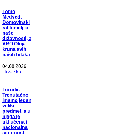
Tomo
Medved:
Domovinski
rat temelj je
naše
državnosti, a
VRO Oluja
kruna svih
naših bitaka
04.08.2026.
Hrvatska
Turudić:
Trenutačno
imamo jedan
veliki
predmet, a u
njega je
uključena i
nacionalna
sigurnost