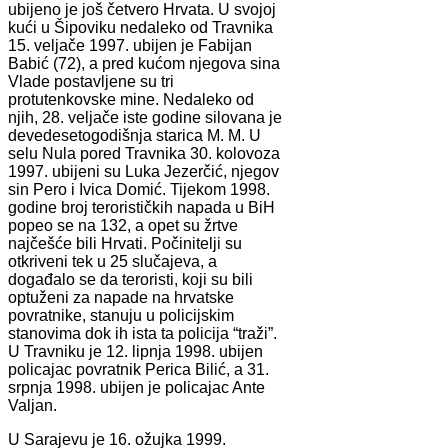
ubijeno je još četvero Hrvata. U svojoj
kući u Šipoviku nedaleko od Travnika
15. veljače 1997. ubijen je Fabijan
Babić (72), a pred kućom njegova sina
Vlade postavljene su tri
protutenkovske mine. Nedaleko od
njih, 28. veljače iste godine silovana je
devedesetogodišnja starica M. M. U
selu Nula pored Travnika 30. kolovoza
1997. ubijeni su Luka Jezerčić, njegov
sin Pero i Ivica Domić. Tijekom 1998.
godine broj terorističkih napada u BiH
popeo se na 132, a opet su žrtve
najčešće bili Hrvati. Počinitelji su
otkriveni tek u 25 slučajeva, a
događalo se da teroristi, koji su bili
optuženi za napade na hrvatske
povratnike, stanuju u policijskim
stanovima dok ih ista ta policija “traži”.
U Travniku je 12. lipnja 1998. ubijen
policajac povratnik Perica Bilić, a 31.
srpnja 1998. ubijen je policajac Ante
Valjan.
U Sarajevu je 16. ožujka 1999.