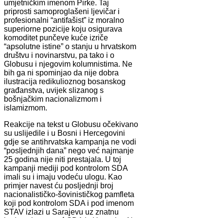
umjetničkim imenom Pirke. Taj
priprosti samoproglašeni ljevičar i
profesionalni “antifašist” iz moralno
superiorne pozicije koju osigurava
komoditet punčeve kuće izriče
“apsolutne istine” o stanju u hrvatskom
društvu i novinarstvu, pa tako i o
Globusu i njegovim kolumnistima. Ne
bih ga ni spominjao da nije dobra
ilustracija redikulioznog bosanskog
građanstva, uvijek slizanog s
bošnjačkim nacionalizmom i
islamizmom.
Reakcije na tekst u Globusu očekivano
su uslijedile i u Bosni i Hercegovini
gdje se antihrvatska kampanja ne vodi
“posljednjih dana” nego već najmanje
25 godina nije niti prestajala. U toj
kampanji mediji pod kontrolom SDA
imali su i imaju vodeću ulogu. Kao
primjer navest ću posljednji broj
nacionalističko-šovinističkog pamfleta
koji pod kontrolom SDA i pod imenom
STAV izlazi u Sarajevu uz znatnu