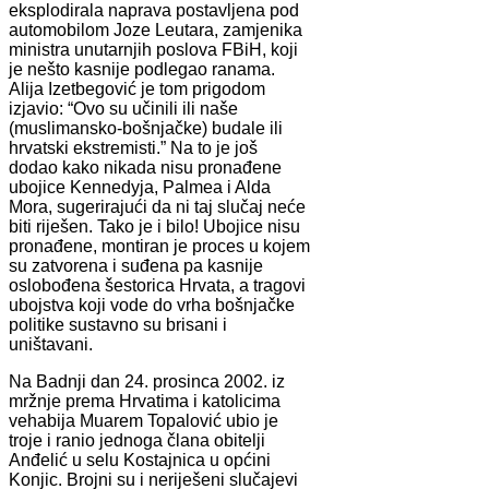
eksplodirala naprava postavljena pod
automobilom Joze Leutara, zamjenika
ministra unutarnjih poslova FBiH, koji
je nešto kasnije podlegao ranama.
Alija Izetbegović je tom prigodom
izjavio: “Ovo su učinili ili naše
(muslimansko-bošnjačke) budale ili
hrvatski ekstremisti.” Na to je još
dodao kako nikada nisu pronađene
ubojice Kennedyja, Palmea i Alda
Mora, sugerirajući da ni taj slučaj neće
biti riješen. Tako je i bilo! Ubojice nisu
pronađene, montiran je proces u kojem
su zatvorena i suđena pa kasnije
oslobođena šestorica Hrvata, a tragovi
ubojstva koji vode do vrha bošnjačke
politike sustavno su brisani i
uništavani.
Na Badnji dan 24. prosinca 2002. iz
mržnje prema Hrvatima i katolicima
vehabija Muarem Topalović ubio je
troje i ranio jednoga člana obitelji
Anđelić u selu Kostajnica u općini
Konjic. Brojni su i neriješeni slučajevi