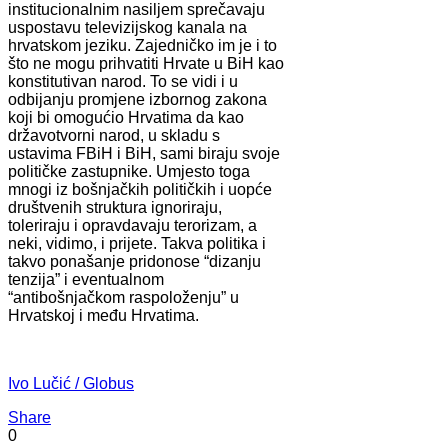
institucionalnim nasiljem sprečavaju
uspostavu televizijskog kanala na
hrvatskom jeziku. Zajedničko im je i to
što ne mogu prihvatiti Hrvate u BiH kao
konstitutivan narod. To se vidi i u
odbijanju promjene izbornog zakona
koji bi omogućio Hrvatima da kao
državotvorni narod, u skladu s
ustavima FBiH i BiH, sami biraju svoje
političke zastupnike. Umjesto toga
mnogi iz bošnjačkih političkih i uopće
društvenih struktura ignoriraju,
toleriraju i opravdavaju terorizam, a
neki, vidimo, i prijete. Takva politika i
takvo ponašanje pridonose “dizanju
tenzija” i eventualnom
“antibošnjačkom raspoloženju” u
Hrvatskoj i među Hrvatima.
Ivo Lučić / Globus
Share
0