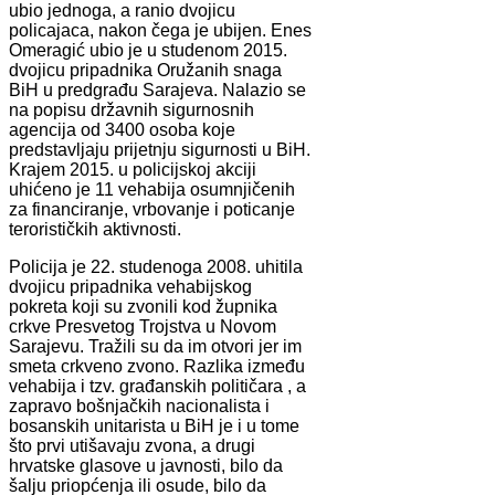
ubio jednoga, a ranio dvojicu
policajaca, nakon čega je ubijen. Enes
Omeragić ubio je u studenom 2015.
dvojicu pripadnika Oružanih snaga
BiH u predgrađu Sarajeva. Nalazio se
na popisu državnih sigurnosnih
agencija od 3400 osoba koje
predstavljaju prijetnju sigurnosti u BiH.
Krajem 2015. u policijskoj akciji
uhićeno je 11 vehabija osumnjičenih
za financiranje, vrbovanje i poticanje
terorističkih aktivnosti.
Policija je 22. studenoga 2008. uhitila
dvojicu pripadnika vehabijskog
pokreta koji su zvonili kod župnika
crkve Presvetog Trojstva u Novom
Sarajevu. Tražili su da im otvori jer im
smeta crkveno zvono. Razlika između
vehabija i tzv. građanskih političara , a
zapravo bošnjačkih nacionalista i
bosanskih unitarista u BiH je i u tome
što prvi utišavaju zvona, a drugi
hrvatske glasove u javnosti, bilo da
šalju priopćenja ili osude, bilo da