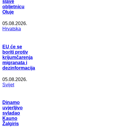
slave
obljetnicu
Oluje
05.08.2026.
Hrvatska
EU će se
boriti protiv
krijumčarenja
migranata i
dezinformacija
05.08.2026.
Svijet
Dinamo
uvjerljivo
svladao
Kauno
Žalgiris