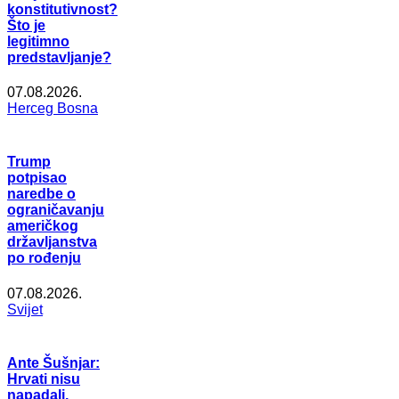
konstitutivnost?
Što je
legitimno
predstavljanje?
07.08.2026.
Herceg Bosna
Trump
potpisao
naredbe o
ograničavanju
američkog
državljanstva
po rođenju
07.08.2026.
Svijet
Ante Šušnjar:
Hrvati nisu
napadali,