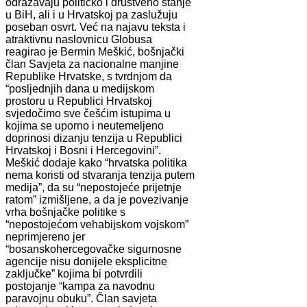
odražavaju političko i društveno stanje
u BiH, ali i u Hrvatskoj pa zaslužuju
poseban osvrt. Već na najavu teksta i
atraktivnu naslovnicu Globusa
reagirao je Bermin Meškić, bošnjački
član Savjeta za nacionalne manjine
Republike Hrvatske, s tvrdnjom da
“posljednjih dana u medijskom
prostoru u Republici Hrvatskoj
svjedočimo sve češćim istupima u
kojima se uporno i neutemeljeno
doprinosi dizanju tenzija u Republici
Hrvatskoj i Bosni i Hercegovini”.
Meškić dodaje kako “hrvatska politika
nema koristi od stvaranja tenzija putem
medija”, da su “nepostojeće prijetnje
ratom” izmišljene, a da je povezivanje
vrha bošnjačke politike s
“nepostojećom vehabijskom vojskom”
neprimjereno jer
“bosanskohercegovačke sigurnosne
agencije nisu donijele eksplicitne
zaključke” kojima bi potvrdili
postojanje “kampa za navodnu
paravojnu obuku”. Član savjeta