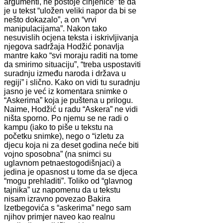
argumenti, ne postoje činjenice” te da
je u tekst “uložen veliki napor da bi se
nešto dokazalo”, a on “vrvi
manipulacijama”. Nakon tako
nesuvislih ocjena teksta i iskrivljivanja
njegova sadržaja Hodžić ponavlja
mantre kako “svi moraju raditi na tome
da smirimo situaciju”, “treba uspostaviti
suradnju između naroda i država u
regiji” i slično. Kako on vidi tu suradnju
jasno je već iz komentara snimke o
“Askerima” koja je puštena u prilogu.
Naime, Hodžić u radu “Askera” ne vidi
ništa sporno. Po njemu se ne radi o
kampu (iako to piše u tekstu na
početku snimke), nego o “izletu za
djecu koja ni za deset godina neće biti
vojno sposobna” (na snimci su
uglavnom petnaestogodišnjaci) a
jedina je opasnost u tome da se djeca
“mogu prehladiti”. Toliko od “glavnog
tajnika” uz napomenu da u tekstu
nisam izravno povezao Bakira
Izetbegovića s “askerima” nego sam
njihov primjer naveo kao realnu