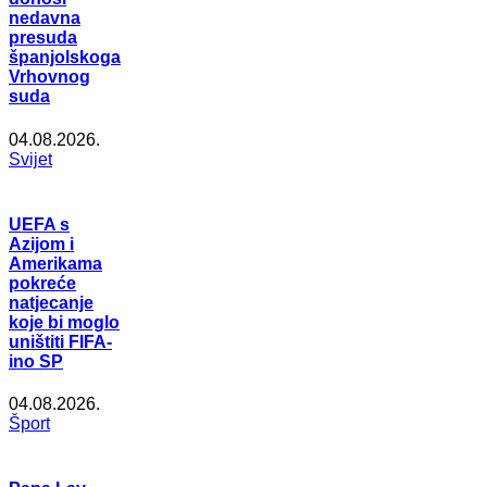
nedavna
presuda
španjolskoga
Vrhovnog
suda
04.08.2026.
Svijet
UEFA s
Azijom i
Amerikama
pokreće
natjecanje
koje bi moglo
uništiti FIFA-
ino SP
04.08.2026.
Šport