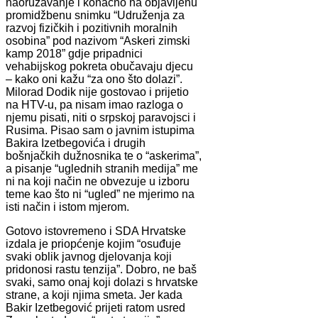
naoružavanje i konačno na objavljenu
promidžbenu snimku “Udruženja za
razvoj fizičkih i pozitivnih moralnih
osobina” pod nazivom “Askeri zimski
kamp 2018” gdje pripadnici
vehabijskog pokreta obučavaju djecu
– kako oni kažu “za ono što dolazi”.
Milorad Dodik nije gostovao i prijetio
na HTV-u, pa nisam imao razloga o
njemu pisati, niti o srpskoj paravojsci i
Rusima. Pisao sam o javnim istupima
Bakira Izetbegovića i drugih
bošnjačkih dužnosnika te o “askerima”,
a pisanje “uglednih stranih medija” me
ni na koji način ne obvezuje u izboru
teme kao što ni “ugled” ne mjerimo na
isti način i istom mjerom.
Gotovo istovremeno i SDA Hrvatske
izdala je priopćenje kojim “osuđuje
svaki oblik javnog djelovanja koji
pridonosi rastu tenzija”. Dobro, ne baš
svaki, samo onaj koji dolazi s hrvatske
strane, a koji njima smeta. Jer kada
Bakir Izetbegović prijeti ratom usred