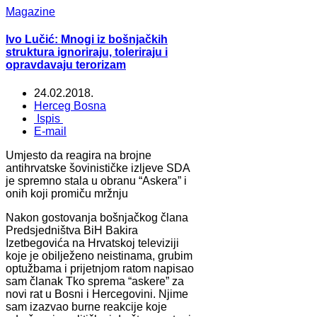
Magazine
Ivo Lučić: Mnogi iz bošnjačkih
struktura ignoriraju, toleriraju i
opravdavaju terorizam
24.02.2018.
Herceg Bosna
Ispis
E-mail
Umjesto da reagira na brojne
antihrvatske šovinističke izljeve SDA
je spremno stala u obranu “Askera” i
onih koji promiču mržnju
Nakon gostovanja bošnjačkog člana
Predsjedništva BiH Bakira
Izetbegovića na Hrvatskoj televiziji
koje je obilježeno neistinama, grubim
optužbama i prijetnjom ratom napisao
sam članak Tko sprema “askere” za
novi rat u Bosni i Hercegovini. Njime
sam izazvao burne reakcije koje