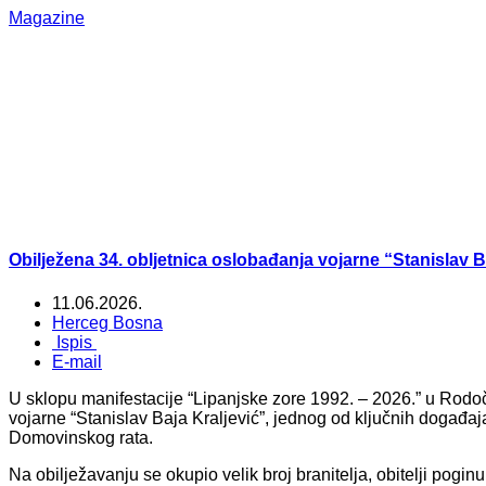
Magazine
Obilježena 34. obljetnica oslobađanja vojarne “Stanislav B
11.06.2026.
Herceg Bosna
Ispis
E-mail
U sklopu manifestacije “Lipanjske zore 1992. – 2026.” u Rodo
vojarne “Stanislav Baja Kraljević”, jednog od ključnih događa
Domovinskog rata.
Na obilježavanju se okupio velik broj branitelja, obitelji pogin