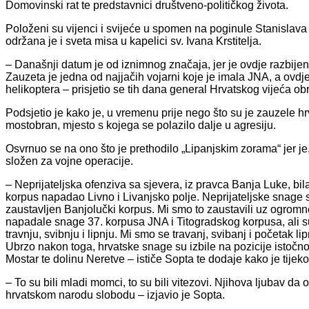
Domovinski rat te predstavnici društveno-političkog života.
Položeni su vijenci i svijeće u spomen na poginule Stanislava
održana je i sveta misa u kapelici sv. Ivana Krstitelja.
– Današnji datum je od iznimnog značaja, jer je ovdje razbijen č
Zauzeta je jedna od najjačih vojarni koje je imala JNA, a ovdje
helikoptera – prisjetio se tih dana general Hrvatskog vijeća 
Podsjetio je kako je, u vremenu prije nego što su je zauzele h
mostobran, mjesto s kojega se polazilo dalje u agresiju.
Osvrnuo se na ono što je prethodilo „Lipanjskim zorama“ jer je
složen za vojne operacije.
– Neprijateljska ofenziva sa sjevera, iz pravca Banja Luke, bil
korpus napadao Livno i Livanjsko polje. Neprijateljske snage 
zaustavljen Banjolučki korpus. Mi smo to zaustavili uz ogromne 
napadale snage 37. korpusa JNA i Titogradskog korpusa, ali s
travnju, svibnju i lipnju. Mi smo se travanj, svibanj i početak li
Ubrzo nakon toga, hrvatske snage su izbile na pozicije istočn
Mostar te dolinu Neretve – ističe Sopta te dodaje kako je tij
– To su bili mladi momci, to su bili vitezovi. Njihova ljubav d
hrvatskom narodu slobodu – izjavio je Sopta.