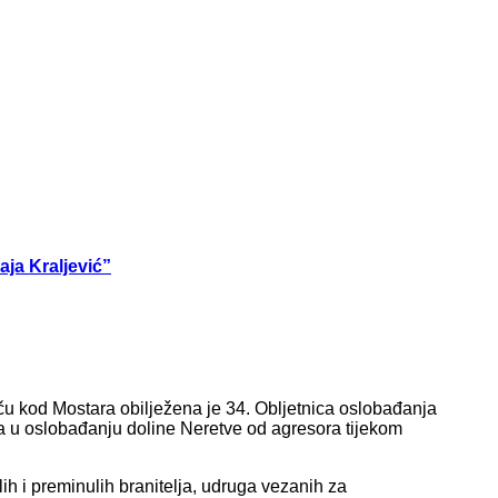
aja Kraljević”
ču kod Mostara obilježena je 34. Obljetnica oslobađanja
ja u oslobađanju doline Neretve od agresora tijekom
ulih i preminulih branitelja, udruga vezanih za