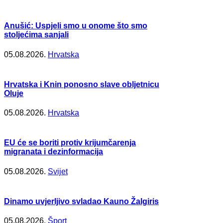
Anušić: Uspjeli smo u onome što smo
stoljećima sanjali
05.08.2026.
Hrvatska
Hrvatska i Knin ponosno slave obljetnicu
Oluje
05.08.2026.
Hrvatska
EU će se boriti protiv krijumčarenja
migranata i dezinformacija
05.08.2026.
Svijet
Dinamo uvjerljivo svladao Kauno Žalgiris
05.08.2026.
Šport