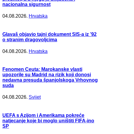
nacionalna sigurnost
04.08.2026.
Hrvatska
Glavaš objavio tajni dokument SIS-a iz ’92
o stranim dragovoljcima
04.08.2026.
Hrvatska
Fenomen Ceuta: Marokanske vlasti
upozorile su Madrid na rizik koji donosi
nedavna presuda španjolskoga Vrhovnog
suda
04.08.2026.
Svijet
UEFA s Azijom i Amerikama pokreće
natjecanje koje bi moglo uništiti FIFA-ino
SP