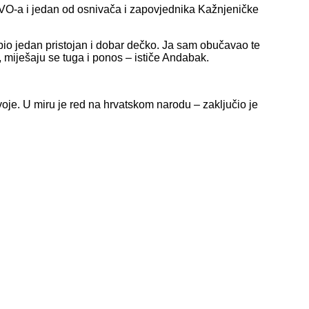
VO-a i jedan od osnivača i zapovjednika Kažnjeničke
bio jedan pristojan i dobar dečko. Ja sam obučavao te
 miješaju se tuga i ponos – ističe Andabak.
voje. U miru je red na hrvatskom narodu – zaključio je