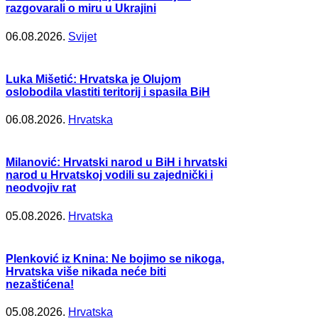
razgovarali o miru u Ukrajini
06.08.2026.
Svijet
Luka Mišetić: Hrvatska je Olujom
oslobodila vlastiti teritorij i spasila BiH
06.08.2026.
Hrvatska
Milanović: Hrvatski narod u BiH i hrvatski
narod u Hrvatskoj vodili su zajednički i
neodvojiv rat
05.08.2026.
Hrvatska
Plenković iz Knina: Ne bojimo se nikoga,
Hrvatska više nikada neće biti
nezaštićena!
05.08.2026.
Hrvatska