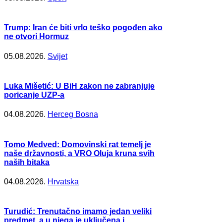
Trump: Iran će biti vrlo teško pogođen ako
ne otvori Hormuz
05.08.2026.
Svijet
Luka Mišetić: U BiH zakon ne zabranjuje
poricanje UZP-a
04.08.2026.
Herceg Bosna
Tomo Medved: Domovinski rat temelj je
naše državnosti, a VRO Oluja kruna svih
naših bitaka
04.08.2026.
Hrvatska
Turudić: Trenutačno imamo jedan veliki
predmet, a u njega je uključena i