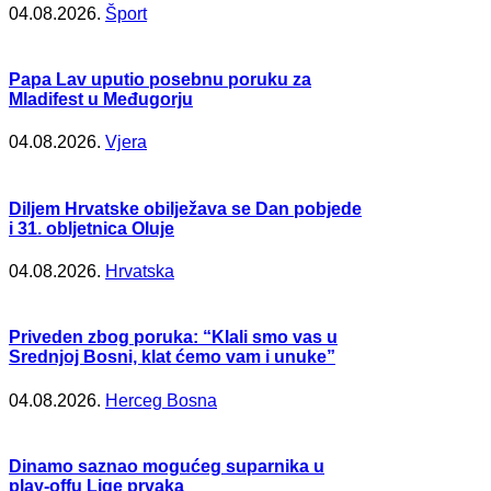
04.08.2026.
Šport
Papa Lav uputio posebnu poruku za
Mladifest u Međugorju
04.08.2026.
Vjera
Diljem Hrvatske obilježava se Dan pobjede
i 31. obljetnica Oluje
04.08.2026.
Hrvatska
Priveden zbog poruka: “Klali smo vas u
Srednjoj Bosni, klat ćemo vam i unuke”
04.08.2026.
Herceg Bosna
Dinamo saznao mogućeg suparnika u
play-offu Lige prvaka