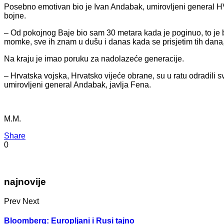
Posebno emotivan bio je Ivan Andabak, umirovljeni general H
bojne.
– Od pokojnog Baje bio sam 30 metara kada je poginuo, to je 
momke, sve ih znam u dušu i danas kada se prisjetim tih dana,
Na kraju je imao poruku za nadolazeće generacije.
– Hrvatska vojska, Hrvatsko vijeće obrane, su u ratu odradili s
umirovljeni general Andabak, javlja Fena.
M.M.
Share
0
najnovije
Prev
Next
Bloomberg: Europljani i Rusi tajno