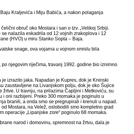
 Baju Kraljevića i Miju Babića, a nakon polaganja
elični obruč oko Mostara i san o tzv. „Velikoj Srbiji.
 se nalazila eskadrila od 12 vojnih zrakoplova i 12
obrane (HVO) u miru Stanko Sopta – Baja.
rvatske snage, ova vojarna u vojnom smislu bila
, po njegovim riječima, travanj 1992. godine bio iznimno
a je izrazito jaka. Napadan je Kupres, dok je Kninski
su zaustavljene na Livanjskom polju, dok je oko Šujice
žrtve. U travnju, na prilazima Čapljini i Metkoviću, su
u i oni razbijeni. Preko 300 momaka je poginulo u
pnja branili, a onda smo se pregrupirali i krenuli u napad.
o od Mostara, na Velež, oslobodili smo kompletno grad
ekom operacije „Lipanjske zore“ poginulo 68 momaka.
a obrane narod i domovinu, spremnost na žrtvu, dala je