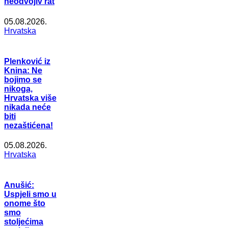
neodvojiv rat
05.08.2026.
Hrvatska
Plenković iz
Knina: Ne
bojimo se
nikoga,
Hrvatska više
nikada neće
biti
nezaštićena!
05.08.2026.
Hrvatska
Anušić:
Uspjeli smo u
onome što
smo
stoljećima