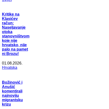
Kritike na
Klasićev
račun:
Naseljavanje
otoka
stanovništvom
koje nije
hrvatsko, nije
palo na pamet
ni Brozu!
01.08.2026.
Hrvatska
Božinović i
Anušić
komentirali
najnoviju
migrantsku
krizu