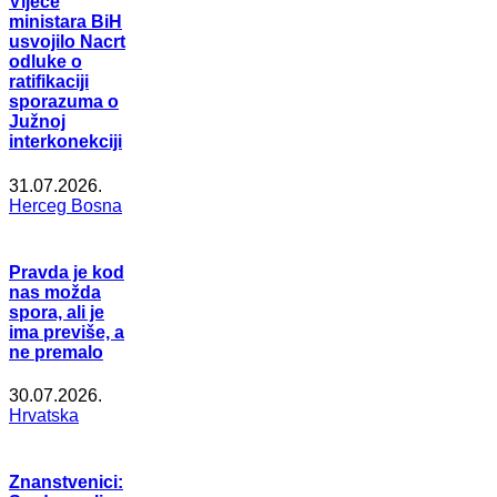
Vijeće
ministara BiH
usvojilo Nacrt
odluke o
ratifikaciji
sporazuma o
Južnoj
interkonekciji
31.07.2026.
Herceg Bosna
Pravda je kod
nas možda
spora, ali je
ima previše, a
ne premalo
30.07.2026.
Hrvatska
Znanstvenici: