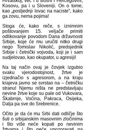
Hrvatskoj, već i u Bosni i Hercegovini,
Kosovu, pa i u Sloveniji. On o tome,
kao „posljednji lovac na naciste“, kako
ga zovu, nema pojima!
Stoga će, kako reče, s iznimnim
poštovanjem 15. veljače primiti
odlikovanje povodom Dana državnosti
Srbije, koje će mu uručiti nitko drugi
nego Tomislav Nikolić, predsjednik
Srbije i četnički vojvoda, koji je i sam
sudjelovao, kao okupator, u agresiji!
Na taj način ovaj je čovjek izgubio
svaku vjerodostojnost, žrtve je
izjednačio s agresorom, a na kraju
krajeva javno se svrstao na – četničku
stranu! Njemu ništa ne predstavljaju
nevine žrtve koje su pale od Vukovara,
Škabrnje, Voćina, Pakraca, Osijeka,
Dalja pa sve do Srebrenice.
Očito je da će mu Srbi dati odličje što
šuti o srbijanskim masovnim zločinima
i što više neće kopati po nevinim
žrtvama i što neće upozoravati na