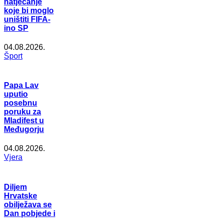
natjecanje
koje bi moglo
uništiti FIFA-
ino SP
04.08.2026.
Šport
Papa Lav
uputio
posebnu
poruku za
Mladifest u
Međugorju
04.08.2026.
Vjera
Diljem
Hrvatske
obilježava se
Dan pobjede i