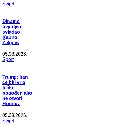
Svijet
Dinamo
uvjerljivo
svladao
Kauno
Žalgiris
05.08.2026.
Šport
Trump: Iran
će biti vrlo
teško
pogođen ako
ne otvori
Hormuz
05.08.2026.
Svijet