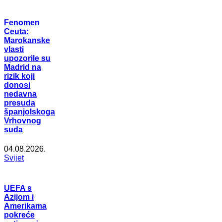
Fenomen
Ceuta:
Marokanske
vlasti
upozorile su
Madrid na
rizik koji
donosi
nedavna
presuda
španjolskoga
Vrhovnog
suda
04.08.2026.
Svijet
UEFA s
Azijom i
Amerikama
pokreće