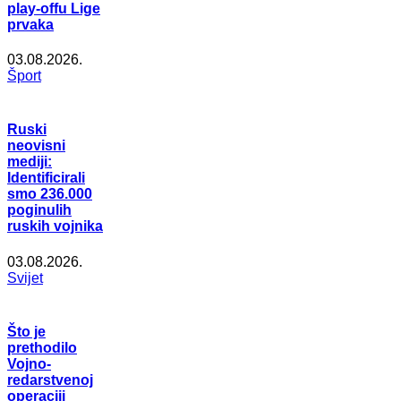
play-offu Lige
prvaka
03.08.2026.
Šport
Ruski
neovisni
mediji:
Identificirali
smo 236.000
poginulih
ruskih vojnika
03.08.2026.
Svijet
Što je
prethodilo
Vojno-
redarstvenoj
operaciji