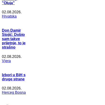
"Oluja"
02.08.2026.
Hrvatska
Don Damir
Stojić: Dobio
sam takve
prijetnje, to je
strašno
02.08.2026.
Vjera
Izbori u BiH s
druge strane
02.08.2026.
Herceg Bosna