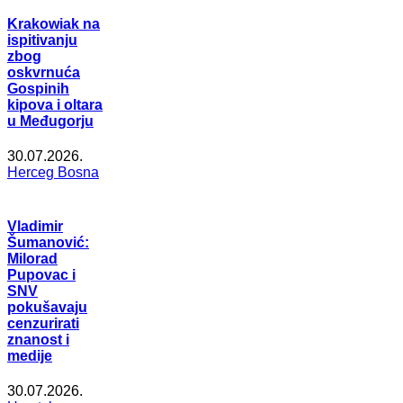
Krakowiak na
ispitivanju
zbog
oskvrnuća
Gospinih
kipova i oltara
u Međugorju
30.07.2026.
Herceg Bosna
Vladimir
Šumanović:
Milorad
Pupovac i
SNV
pokušavaju
cenzurirati
znanost i
medije
30.07.2026.