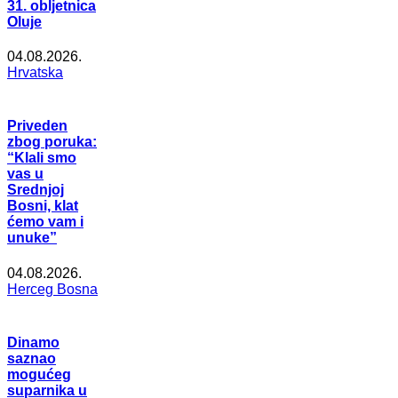
31. obljetnica
Oluje
04.08.2026.
Hrvatska
Priveden
zbog poruka:
“Klali smo
vas u
Srednjoj
Bosni, klat
ćemo vam i
unuke”
04.08.2026.
Herceg Bosna
Dinamo
saznao
mogućeg
suparnika u