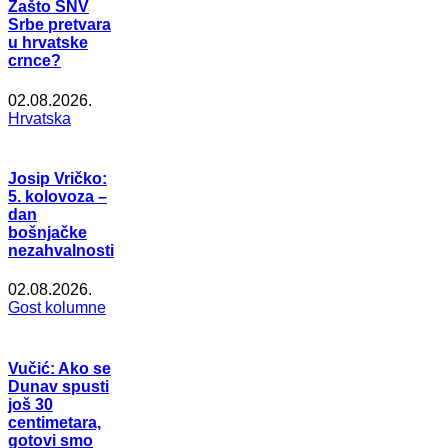
Zašto SNV
Srbe pretvara
u hrvatske
crnce?
02.08.2026.
Hrvatska
Josip Vričko:
5. kolovoza –
dan
bošnjačke
nezahvalnosti
02.08.2026.
Gost kolumne
Vučić: Ako se
Dunav spusti
još 30
centimetara,
gotovi smo