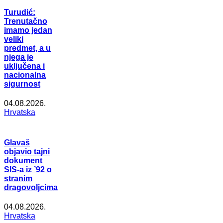
Turudić:
Trenutačno
imamo jedan
veliki
predmet, a u
njega je
uključena i
nacionalna
sigurnost
04.08.2026.
Hrvatska
Glavaš
objavio tajni
dokument
SIS-a iz ’92 o
stranim
dragovoljcima
04.08.2026.
Hrvatska