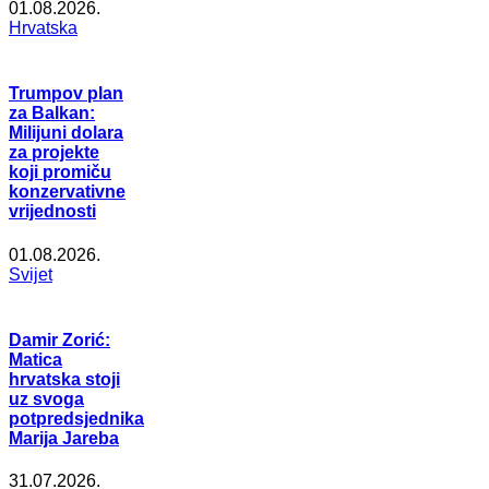
01.08.2026.
Hrvatska
Trumpov plan
za Balkan:
Milijuni dolara
za projekte
koji promiču
konzervativne
vrijednosti
01.08.2026.
Svijet
Damir Zorić:
Matica
hrvatska stoji
uz svoga
potpredsjednika
Marija Jareba
31.07.2026.