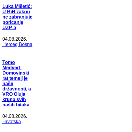
Luka Mišetić:
U BiH zakon
ne zabranjuje
poricanje
UZP-a
04.08.2026.
Herceg Bosna
Tomo
Medved:
Domovinski
rat temelj je
naše
državnosti, a
VRO Oluja
kruna svih
naših bitaka
04.08.2026.
Hrvatska