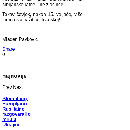
srbijanske ratne i ine zločince.
Takav čovjek, nakon 15. veljače, više
nema što tražiti u Hrvatskoj!
Mladen Pavković
Share
0
najnovije
Prev
Next
Bloomberg:
Europljani i
Rusi tajno
razgovarali o
miru u
Ukrajini