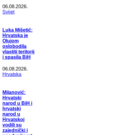
06.08.2026.
Svijet
Luka Mišetić:
Hrvatska je
Olujom
oslobodila
vlastiti teritorij
i spasila BiH
06.08.2026.
Hrvatska
Milanović:
Hrvatski
narod u BiH i
hrvatski
narod u
Hrvatskoj
vodili su
zajednički i