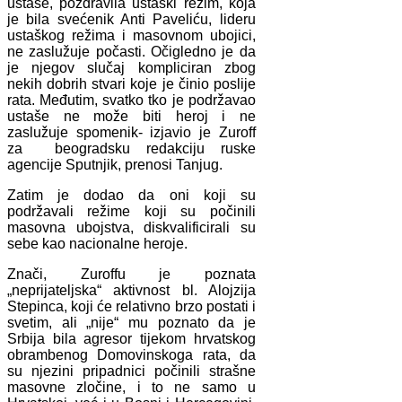
ustaše, pozdravila ustaški režim, koja
je bila svećenik Anti Paveliću, lideru
ustaškog režima i masovnom ubojici,
ne zaslužuje počasti. Očigledno je da
je njegov slučaj kompliciran zbog
nekih dobrih stvari koje je činio poslije
rata. Međutim, svatko tko je podržavao
ustaše ne može biti heroj i ne
zaslužuje spomenik- izjavio je Zuroff
za beogradsku redakciju ruske
agencije Sputnjik, prenosi Tanjug.
Zatim je dodao da oni koji su
podržavali režime koji su počinili
masovna ubojstva, diskvalificirali su
sebe kao nacionalne heroje.
Znači, Zuroffu je poznata
„neprijateljska“ aktivnost bl. Alojzija
Stepinca, koji će relativno brzo postati i
svetim, ali „nije“ mu poznato da je
Srbija bila agresor tijekom hrvatskog
obrambenog Domovinskoga rata, da
su njezini pripadnici počinili strašne
masovne zločine, i to ne samo u