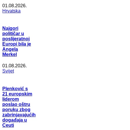
01.08.2026.
Hrvatska
Najgori
političar u
poslijeratnoj
Europi bila je
Angela
Merkel
01.08.2026.
Svijet
Plenković s
21 europskim
liderom
poslao oštru
poruku zbog
zabrinjavajućih
događaja u
Ceuti