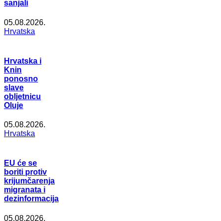
sanjali
05.08.2026.
Hrvatska
Hrvatska i
Knin
ponosno
slave
obljetnicu
Oluje
05.08.2026.
Hrvatska
EU će se
boriti protiv
krijumčarenja
migranata i
dezinformacija
05.08.2026.