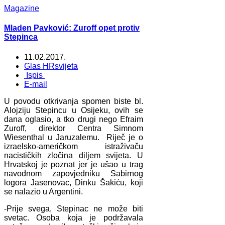
Magazine
Mladen Pavković: Zuroff opet protiv
Stepinca
11.02.2017.
Glas HRsvijeta
Ispis
E-mail
U povodu otkrivanja spomen biste bl.
Alojziju Stepincu u Osijeku, ovih se
dana oglasio, a tko drugi nego Efraim
Zuroff, direktor Centra Simnom
Wiesenthal u Jaruzalemu. Riječ je o
izraelsko-američkom istraživaču
nacističkih zločina diljem svijeta. U
Hrvatskoj je poznat jer je ušao u trag
navodnom zapovjedniku Sabirnog
logora Jasenovac, Dinku Šakiću, koji
se nalazio u Argentini.
-Prije svega, Stepinac ne može biti
svetac. Osoba koja je podržavala