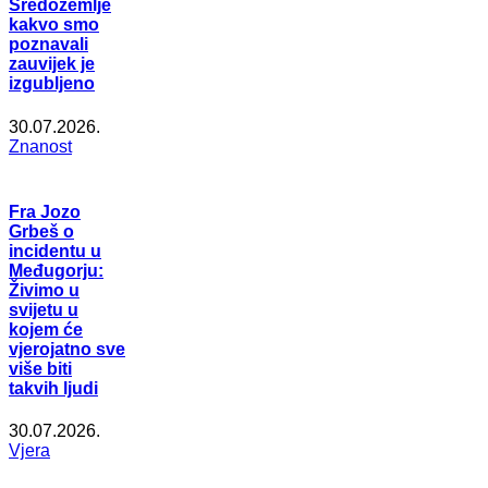
Sredozemlje
kakvo smo
poznavali
zauvijek je
izgubljeno
30.07.2026.
Znanost
Fra Jozo
Grbeš o
incidentu u
Međugorju:
Živimo u
svijetu u
kojem će
vjerojatno sve
više biti
takvih ljudi
30.07.2026.
Vjera