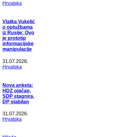
Hrvatska
Vlatka Vukelić
o optužbama
iz Rusije: Ovo
je prototip
informacijske
manipulacije
31.07.2026.
Hrvatska
Nova anketa:
HDZ ojačao,
SDP stagnira,
DP stabilan
31.07.2026.
Hrvatska