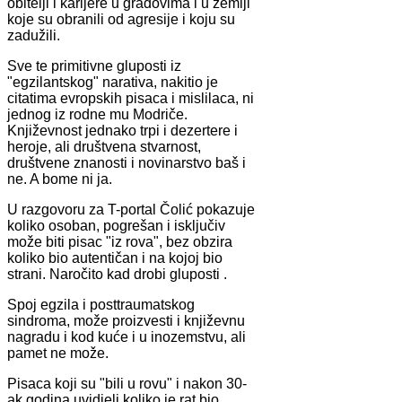
obitelji i karijere u gradovima i u zemlji
koje su obranili od agresije i koju su
zadužili.
Sve te primitivne gluposti iz
"egzilantskog" narativa, nakitio je
citatima evropskih pisaca i mislilaca, ni
jednog iz rodne mu Modriče.
Književnost jednako trpi i dezertere i
heroje, ali društvena stvarnost,
društvene znanosti i novinarstvo baš i
ne. A bome ni ja.
U razgovoru za T-portal Čolić pokazuje
koliko osoban, pogrešan i isključiv
može biti pisac "iz rova", bez obzira
koliko bio autentičan i na kojoj bio
strani. Naročito kad drobi gluposti .
Spoj egzila i posttraumatskog
sindroma, može proizvesti i književnu
nagradu i kod kuće i u inozemstvu, ali
pamet ne može.
Pisaca koji su "bili u rovu" i nakon 30-
ak godina uvidjeli koliko je rat bio