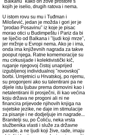
"Balkanu" kako on zove prostore s
kojih je iselio, drugih ratova i nema.
U istom rovu su mu i Tuđman i
Milošević, jedan je možda i gori jer je
"prodao Posavinu" iz koje je pisac
morao otici u Budimpeštu i Pariz da bi
se liječio od Balkana i "ljudi koji mrze",
jer mržnje u Evropi nema. Ako je i ima,
onda ima književnih nagrada za takve
pooput njega. Ratne komemoracije su
mu cirkusijade i kolektivistički kič,
ruganje njegovoj čistoj unaprijed
izgubljenoj individualnoj "rovovskoj"
borbi. Umjetnici u Hrvatskoj, po njemu,
su progonjeni ako su talentirani pa ne
dijele istu ljubav prema domovini kao i
netalentirani ili prosječni, ili kao većina
koju država ne progoni ali ni ne
financira prijevode njihovih knjiga na
svjetske jezike, ne daje im stimulacije
za pisanje i ne dodjeljuje im nagrade...
Branitelji su, po Čoliću, neka vrsta
službenika vlasti i služe za državne
parade, a ne ljudi koji žive, rade, imaju