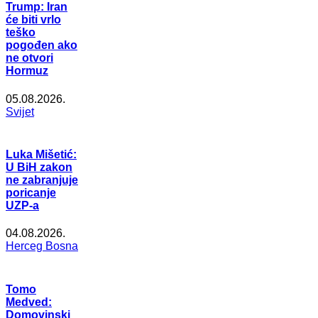
Trump: Iran
će biti vrlo
teško
pogođen ako
ne otvori
Hormuz
05.08.2026.
Svijet
Luka Mišetić:
U BiH zakon
ne zabranjuje
poricanje
UZP-a
04.08.2026.
Herceg Bosna
Tomo
Medved:
Domovinski