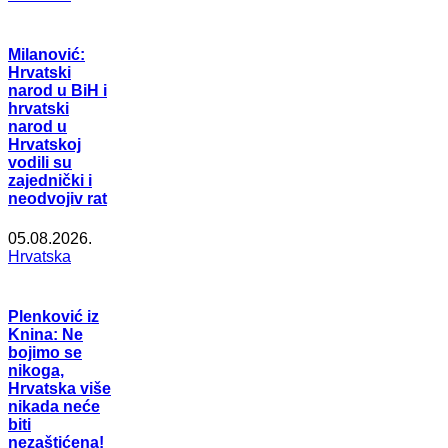
Milanović:
Hrvatski
narod u BiH i
hrvatski
narod u
Hrvatskoj
vodili su
zajednički i
neodvojiv rat
05.08.2026.
Hrvatska
Plenković iz
Knina: Ne
bojimo se
nikoga,
Hrvatska više
nikada neće
biti
nezaštićena!