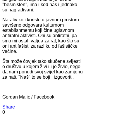
"besmislen", ima i kod nas i jednako
su nagrađivani.
Narativ koji koriste u javnom prostoru
savršeno odgovara kulturnom
establishmentu koji čine uglavnom
antiratni aktivisti. Oni su antiratni, pa
smo mi ostali valjda za rat, kao što su
oni antifašisti za razliku od fašističke
većine.
Šta može čovjek tako skučene svijesti
o društvu u kojem živi ili je živio, nego
da nam ponudi svoj svijet kao zamjenu
za naš. "Naš" to se boji i izgovoriti.
Gordan Malić / Facebook
Share
0