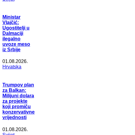
Ministar
Vlajčić:
Ugostitelji u
Dalmaciji
ilegalno
uvoze meso
iz Srbije
01.08.2026.
Hrvatska
Trumpov plan
za Balkan:
Milijuni dolara
za projekte
koji promiču
konzervativne
vrijednosti
01.08.2026.
Svijet