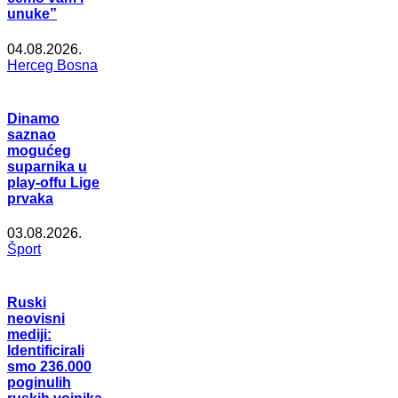
unuke”
04.08.2026.
Herceg Bosna
Dinamo
saznao
mogućeg
suparnika u
play-offu Lige
prvaka
03.08.2026.
Šport
Ruski
neovisni
mediji:
Identificirali
smo 236.000
poginulih