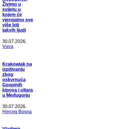
Živimo u
svijetu u
kojem će
vjerojatno sve
više biti
takvih ljudi
30.07.2026.
Vjera
Krakowiak na
ispitivanju
zbog
oskvrnuća
Gospinih
kipova i oltara
u Međugorju
30.07.2026.
Herceg Bosna
Vladimir