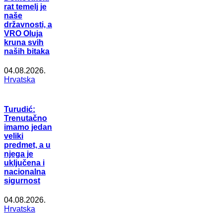
rat temelj je
naše
državnosti, a
VRO Oluja
kruna svih
naših bitaka
04.08.2026.
Hrvatska
Turudić:
Trenutačno
imamo jedan
veliki
predmet, a u
njega je
uključena i
nacionalna
sigurnost
04.08.2026.
Hrvatska