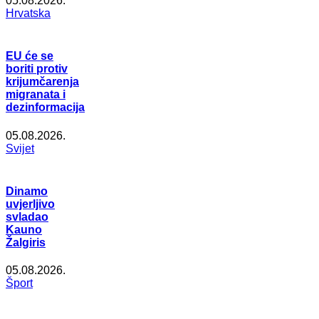
05.08.2026.
Hrvatska
EU će se
boriti protiv
krijumčarenja
migranata i
dezinformacija
05.08.2026.
Svijet
Dinamo
uvjerljivo
svladao
Kauno
Žalgiris
05.08.2026.
Šport