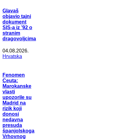
Glavaš
objavio tajni
dokument
SIS-a iz ’92 o
stranim
dragovoljcima
04.08.2026.
Hrvatska
Fenomen
Ceuta:
Marokanske
vlasti
upozorile su
Madrid na
rizik koji
donosi
nedavna
presuda
španjolskoga
Vrhovnog