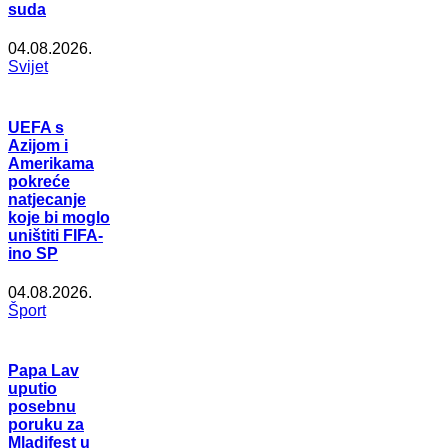
suda
04.08.2026.
Svijet
UEFA s
Azijom i
Amerikama
pokreće
natjecanje
koje bi moglo
uništiti FIFA-
ino SP
04.08.2026.
Šport
Papa Lav
uputio
posebnu
poruku za
Mladifest u