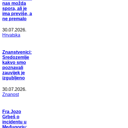
nas možda
spora, ali je
ima previše, a
ne premalo
30.07.2026.
Hrvatska
Znanstvenici:
Sredozemlje
kakvo smo
poznavali
zauvijek je
izgubljeno
30.07.2026.
Znanost
Fra Jozo
Grbeš o
incidentu u
Međugorju: