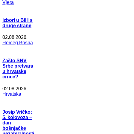
Vjera
Izbori u BiH s
druge strane
02.08.2026.
Herceg Bosna
Zašto SNV
Srbe pretvara
u hrvatske
crnce?
02.08.2026.
Hrvatska
Josip Vričko:
5. kolovoza –
dan
bošnjačke
nezahvalnosti