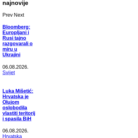
najnovije
Prev
Next
Bloomberg:
Europljani i
Rusi tajno
razgovarali o
miru u
Ukrajini
06.08.2026.
Svijet
Luka Mišetić:
Hrvatska je
Olujom
oslobodila
vlastiti teritorij
i spasila BiH
06.08.2026.
Hrvatska