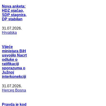
Nova anketa:
HDZ ojačao,
SDP stagnira,
DP stabilan
31.07.2026.
Hrvatska
Vijeće
ministara BiH
usvojilo Nacrt
odluke o
ratifikaciji
sporazuma o
Južnoj
interkonekciji
31.07.2026.
Herceg Bosna
Pravda je kod