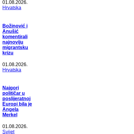
01.08.2026.
Hrvatska
Božinović i
Anušić
komentirali
najnoviju
migrantsku
krizu
01.08.2026.
Hrvatska
Najgori
političar u
poslijeratnoj
Europi bila je
Angela
Merkel
01.08.2026.
Svijet