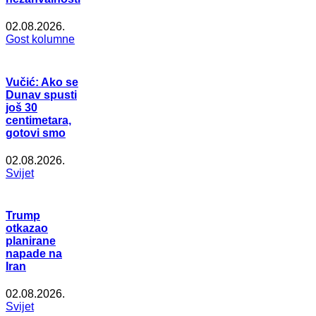
02.08.2026.
Gost kolumne
Vučić: Ako se
Dunav spusti
još 30
centimetara,
gotovi smo
02.08.2026.
Svijet
Trump
otkazao
planirane
napade na
Iran
02.08.2026.
Svijet