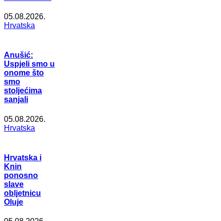
05.08.2026.
Hrvatska
Anušić:
Uspjeli smo u
onome što
smo
stoljećima
sanjali
05.08.2026.
Hrvatska
Hrvatska i
Knin
ponosno
slave
obljetnicu
Oluje