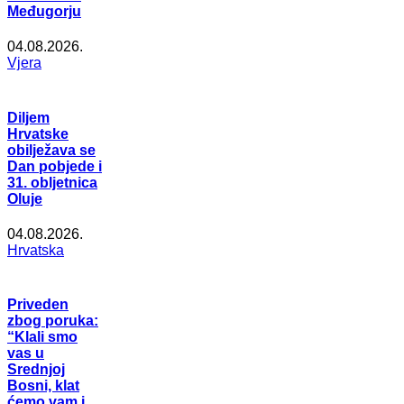
Međugorju
04.08.2026.
Vjera
Diljem
Hrvatske
obilježava se
Dan pobjede i
31. obljetnica
Oluje
04.08.2026.
Hrvatska
Priveden
zbog poruka:
“Klali smo
vas u
Srednjoj
Bosni, klat
ćemo vam i