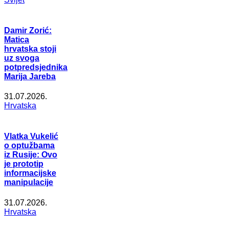
Damir Zorić:
Matica
hrvatska stoji
uz svoga
potpredsjednika
Marija Jareba
31.07.2026.
Hrvatska
Vlatka Vukelić
o optužbama
iz Rusije: Ovo
je prototip
informacijske
manipulacije
31.07.2026.
Hrvatska