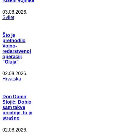
ruskih vojnika
03.08.2026.
Svijet
Što je
prethodilo
Vojno-
redarstvenoj
operaciji
"Oluja"
02.08.2026.
Hrvatska
Don Damir
Stojić: Dobio
sam takve
prijetnje, to je
strašno
02.08.2026.