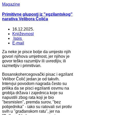
Magazine
Primitivne gluposti iz "egzilantskog"
narativa Velibora Čolića
16.12.2025.
Književnost
Ispis
E-mail
Za neke je pisce bolje da umjesto njih
govori njihova umjetnost, jer njihov je
govor teško razumljiv ili uvredljiv, ili
razmetljiv i primitivan.
Bosanskohercegovački pisac i egzilant
Velibor Čolić jedan je od takvih.
Intervjui povodom nagrada često su
prilika da se pisci egzilanti osvrnu na
groblja država i zajednica koje su
napustili zbog rata koji je bio
"besmislen", premda surov, "bez
pobjednika" - iako su ratovali svi protiv
svih u "građanskom ratu", jer na