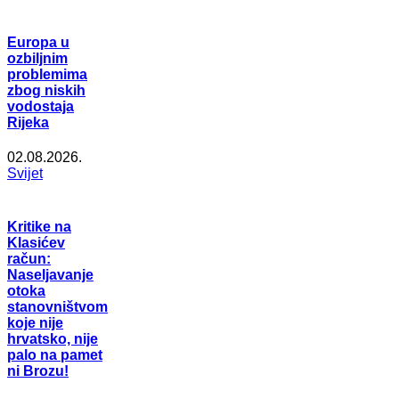
Europa u
ozbiljnim
problemima
zbog niskih
vodostaja
Rijeka
02.08.2026.
Svijet
Kritike na
Klasićev
račun:
Naseljavanje
otoka
stanovništvom
koje nije
hrvatsko, nije
palo na pamet
ni Brozu!