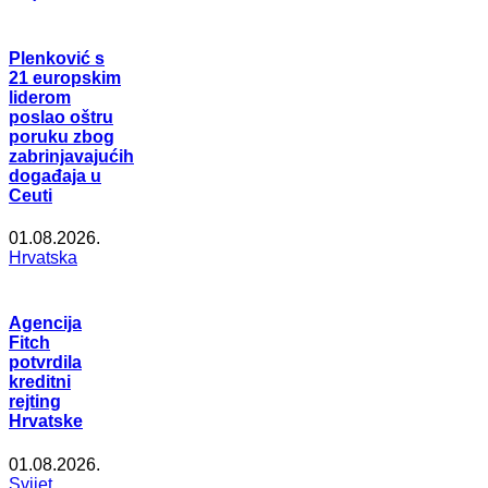
Plenković s
21 europskim
liderom
poslao oštru
poruku zbog
zabrinjavajućih
događaja u
Ceuti
01.08.2026.
Hrvatska
Agencija
Fitch
potvrdila
kreditni
rejting
Hrvatske
01.08.2026.
Svijet