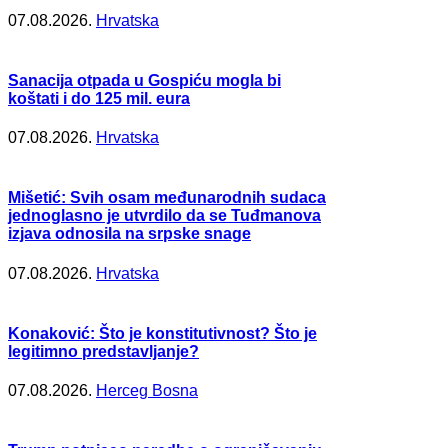
07.08.2026.
Hrvatska
Sanacija otpada u Gospiću mogla bi
koštati i do 125 mil. eura
07.08.2026.
Hrvatska
Mišetić: Svih osam međunarodnih sudaca
jednoglasno je utvrdilo da se Tuđmanova
izjava odnosila na srpske snage
07.08.2026.
Hrvatska
Konaković: Što je konstitutivnost? Što je
legitimno predstavljanje?
07.08.2026.
Herceg Bosna