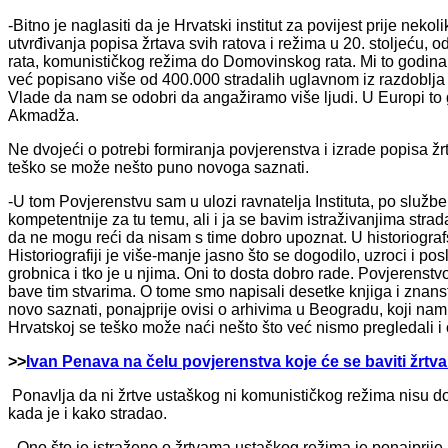
-Bitno je naglasiti da je Hrvatski institut za povijest prije nek
utvrđivanja popisa žrtava svih ratova i režima u 20. stoljeću,
rata, komunističkog režima do Domovinskog rata. Mi to godin
već popisano više od 400.000 stradalih uglavnom iz razdoblja 
Vlade da nam se odobri da angažiramo više ljudi. U Europi to 
Akmadža.
Ne dvojeći o potrebi formiranja povjerenstva i izrade popisa ž
teško se može nešto puno novoga saznati.
-U tom Povjerenstvu sam u ulozi ravnatelja Instituta, po službe
kompetentnije za tu temu, ali i ja se bavim istraživanjima str
da ne mogu reći da nisam s time dobro upoznat. U historiogr
Historiografiji je više-manje jasno što se dogodilo, uzroci i pos
grobnica i tko je u njima. Oni to dosta dobro rade. Povjerenstv
bave tim stvarima. O tome smo napisali desetke knjiga i znanst
novo saznati, ponajprije ovisi o arhivima u Beogradu, koji nam 
Hrvatskoj se teško može naći nešto što već nismo pregledali i o
>>
Ivan Penava na čelu povjerenstva koje će se baviti žrtv
Ponavlja da ni žrtve ustaškog ni komunističkog režima nisu do
kada je i kako stradao.
- Ono što je istraženo o žrtvama ustaškog režima je ponajprije b