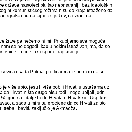
ke države nastojeći biti što nepristraniji, bez ideoloških
aškog ni komunističkog režima nisu do kraja istražene da
riografski nema tajni tko je kriv, o uzrocima i
a sve žrtve pa nećemo ni mi. Prikupljamo sve moguće
da nam se ne dogodi, kao u nekim istraživanjima, da se
njenice. To ide jako sporo, naglasio je.
Miloševića i sada Putina, političarima je poručio da se
o je više ubio, jesu li više pobili Hrvati u ustašama uz
da Hrvati ništa drugo nisu radili nego ubijali jedni
a 50 godina i dalje bude Hrvata u Hrvatskoj. Usprkos
ćavao, a sada u miru su procjene da će Hrvati za sto
i trebali baviti, zaključio je Akmadža.