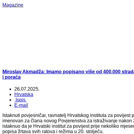
Magazine
Miroslav Akmadža: Imamo popisano više od 400.000 strada
i poraća
26.07.2025.
Hrvatska
Ispis
E-mail
Istaknuti povjesničar, ravnatelj Hrvatskog instituta za povijest
imenovan za člana novog Povjerenstva za istraživanje nakon 
istaknuo da je Hrvatski institut za povijest prije nekoliko mjes
popisa žrtava svih ratova i režima u 20. stoljeću.