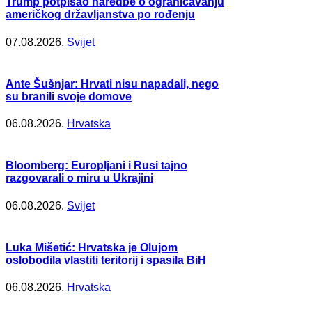
Trump potpisao naredbe o ograničavanju
američkog državljanstva po rođenju
07.08.2026.
Svijet
Ante Šušnjar: Hrvati nisu napadali, nego
su branili svoje domove
06.08.2026.
Hrvatska
Bloomberg: Europljani i Rusi tajno
razgovarali o miru u Ukrajini
06.08.2026.
Svijet
Luka Mišetić: Hrvatska je Olujom
oslobodila vlastiti teritorij i spasila BiH
06.08.2026.
Hrvatska