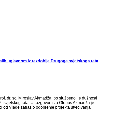
lih uglavnom iz razdoblja Drugoga svjetskoga rata
 prof. dr. sc. Miroslav Akmadža, po službenoj je dužnosti
2. svjetskog rata. U razgovoru za Globus Akmadža je
eci od Vlade zatražio odobrenje projekta utvrđivanja