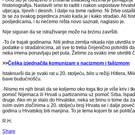
historiografija. Nastavili smo to raditi i nakon uspostave hrvats
utjecaja, lijevih i desnih. I dalje na tome radimo. Ni žrtve ust
bi se za svakog pojedinca znalo kada je i kako stradao. Ali histo
posljedicama, i tu nećemo ništa novo saznati, naglasio je.
Nije siguran da se istraživanje može na brzinu završiti.
-To će trajati godinama. Niti jedna zemlja nikada nije utvrdil
podatke o stradalnicima, ali sve to treba činjenično potvrditi 
neka imena ponavljaju pet puta. Želimo za svako ime utvrditi či
>>
Češka izjednačila komunizam s nacizmom i fašizmom
Istaknuvši da je svaki rat u 20. stoljeću, bilo u režiji Hitlera, 
bave budućnošću.
-Nismo mi njih birali da se koljemo oko toga tko je više kriv i tk
pomoć Nijemaca ili Hrvati u partizanima uz pomoć Srba. Ispada 
druge. Ako im je stalo do Hrvatske, neka se brinu o tome da z
svim ovim zločinima u 20. stoljeću broj Hrvata se i dalje pove
godina u Hrvatskoj biti manjina. To je tema kojom bi se političar
R.H.
Share