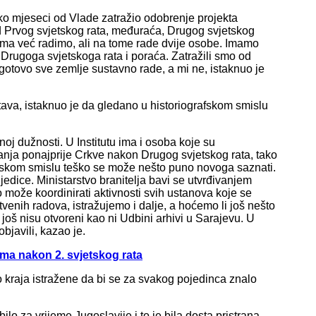
oliko mjeseci od Vlade zatražio odobrenje projekta
 od Prvog svjetskog rata, međuraća, Drugog svjetskog
ama već radimo, ali na tome rade dvije osobe. Imamo
Drugoga svjetskoga rata i poraća. Zatražili smo od
gotovo sve zemlje sustavno rade, a mi ne, istaknuo je
rtava, istaknuo je da gledano u historiografskom smislu
noj dužnosti. U Institutu ima i osoba koje su
adanja ponajprije Crkve nakon Drugog svjetskog rata, tako
afskom smislu teško se može nešto puno novoga saznati.
ljedice. Ministarstvo branitelja bavi se utvrđivanjem
o može koordinirati aktivnosti svih ustanova koje se
venih radova, istražujemo i dalje, a hoćemo li još nešto
još nisu otvoreni kao ni Udbini arhivi u Sarajevu. U
bjavili, kazao je.
ama nakon 2. svjetskog rata
 kraja istražene da bi se za svakog pojedinca znalo
ilo za vrijeme Jugoslavije i to je bila dosta pristrana