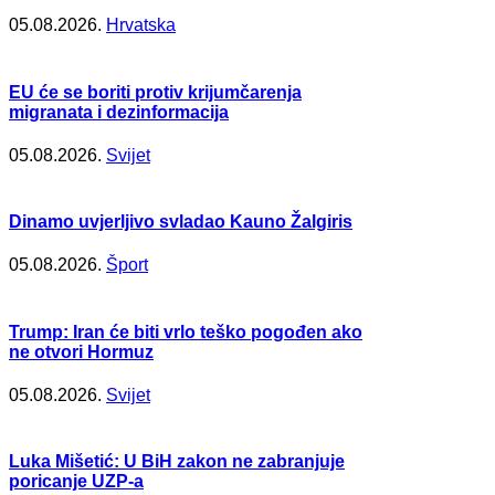
05.08.2026.
Hrvatska
EU će se boriti protiv krijumčarenja
migranata i dezinformacija
05.08.2026.
Svijet
Dinamo uvjerljivo svladao Kauno Žalgiris
05.08.2026.
Šport
Trump: Iran će biti vrlo teško pogođen ako
ne otvori Hormuz
05.08.2026.
Svijet
Luka Mišetić: U BiH zakon ne zabranjuje
poricanje UZP-a