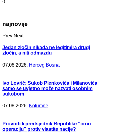
0
najnovije
Prev
Next
Jedan zločin nikada ne legitimira drugi
zločin, a niti odmazdu
07.08.2026.
Herceg Bosna
Ivo Lovrić: Sukob Plenkovića i Milanovića
samo se uvjetno može nazvati osobnim
sukobom
07.08.2026.
Kolumne
Provodi li predsjednik Republike “crnu
operaciju” protiv vlastite nacije?