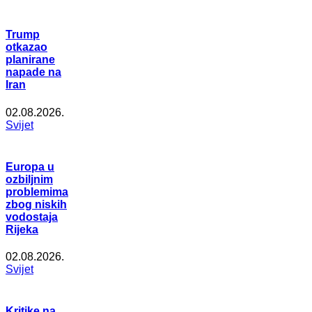
Trump
otkazao
planirane
napade na
Iran
02.08.2026.
Svijet
Europa u
ozbiljnim
problemima
zbog niskih
vodostaja
Rijeka
02.08.2026.
Svijet
Kritike na