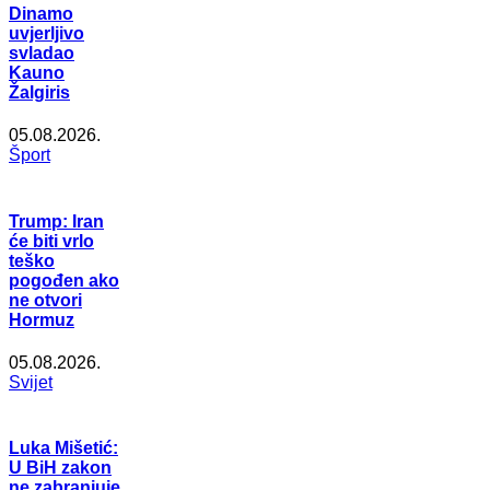
Dinamo
uvjerljivo
svladao
Kauno
Žalgiris
05.08.2026.
Šport
Trump: Iran
će biti vrlo
teško
pogođen ako
ne otvori
Hormuz
05.08.2026.
Svijet
Luka Mišetić:
U BiH zakon
ne zabranjuje