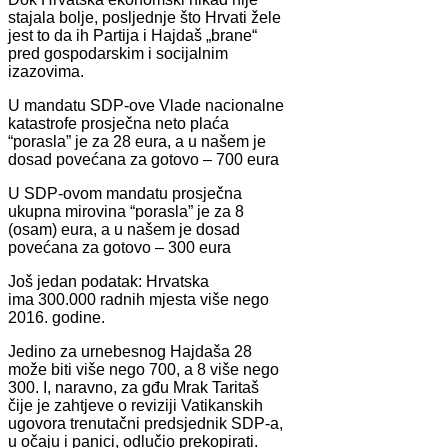
stajala bolje, posljednje što Hrvati žele
jest to da ih Partija i Hajdaš „brane“
pred gospodarskim i socijalnim
izazovima.
U mandatu SDP-ove Vlade nacionalne
katastrofe prosječna neto plaća
“porasla” je za 28 eura, a u našem je
dosad povećana za gotovo – 700 eura
U SDP-ovom mandatu prosječna
ukupna mirovina “porasla” je za 8
(osam) eura, a u našem je dosad
povećana za gotovo – 300 eura
Još jedan podatak: Hrvatska
ima 300.000 radnih mjesta više nego
2016. godine.
Jedino za urnebesnog Hajdaša 28
može biti više nego 700, a 8 više nego
300. I, naravno, za gđu Mrak Taritaš
čije je zahtjeve o reviziji Vatikanskih
ugovora trenutačni predsjednik SDP-a,
u očaju i panici, odlučio prekopirati.