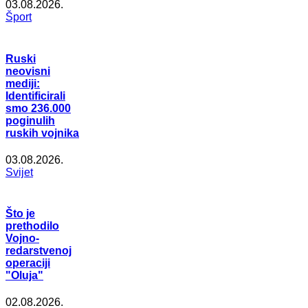
03.08.2026.
Šport
Ruski
neovisni
mediji:
Identificirali
smo 236.000
poginulih
ruskih vojnika
03.08.2026.
Svijet
Što je
prethodilo
Vojno-
redarstvenoj
operaciji
"Oluja"
02.08.2026.