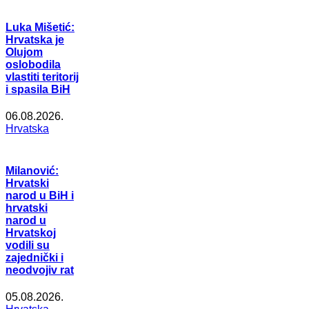
Luka Mišetić:
Hrvatska je
Olujom
oslobodila
vlastiti teritorij
i spasila BiH
06.08.2026.
Hrvatska
Milanović:
Hrvatski
narod u BiH i
hrvatski
narod u
Hrvatskoj
vodili su
zajednički i
neodvojiv rat
05.08.2026.