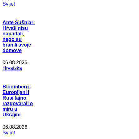
Svijet
Ante Šušnjar:
Hrvati nisu
napadali,
nego su
branili svoje
domove
06.08.2026.
Hrvatska
Bloomberg:
Europljani i
Rusi tajno
razgovarali o
miru u
Ukrajini
06.08.2026.
Svijet