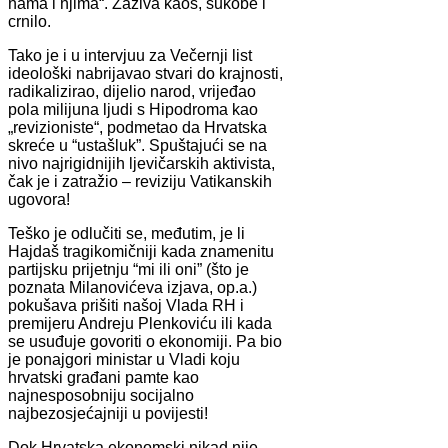
nama i njima“. Zaziva kaos, sukobe i
crnilo.
Tako je i u intervjuu za Večernji list
ideološki nabrijavao stvari do krajnosti,
radikalizirao, dijelio narod, vrijeđao
pola milijuna ljudi s Hipodroma kao
„revizioniste“, podmetao da Hrvatska
skreće u “ustašluk”. Spuštajući se na
nivo najrigidnijih ljevičarskih aktivista,
čak je i zatražio – reviziju Vatikanskih
ugovora!
Teško je odlučiti se, međutim, je li
Hajdaš tragikomičniji kada znamenitu
partijsku prijetnju “mi ili oni” (što je
poznata Milanovićeva izjava, op.a.)
pokušava prišiti našoj Vlada RH i
premijeru Andreju Plenkoviću ili kada
se usuđuje govoriti o ekonomiji. Pa bio
je ponajgori ministar u Vladi koju
hrvatski građani pamte kao
najnesposobniju socijalno
najbezosjećajniji u povijesti!
Dok Hrvatska ekonomski nikad nije