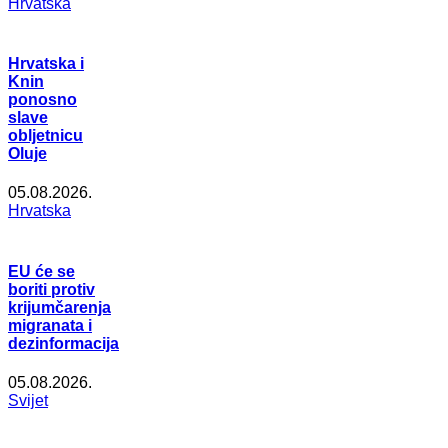
Hrvatska
Hrvatska i
Knin
ponosno
slave
obljetnicu
Oluje
05.08.2026.
Hrvatska
EU će se
boriti protiv
krijumčarenja
migranata i
dezinformacija
05.08.2026.
Svijet