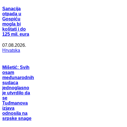
Sanacija
otpada u
Gospiću
mogla bi
koštati i do
125 mil. eura
07.08.2026.
Hrvatska
Mišetić: Svih
osam
međunarodnih
sudaca
jednoglasno
je utvrdilo da
se
Tuđmanova
izjava
odnosila na
srpske snage