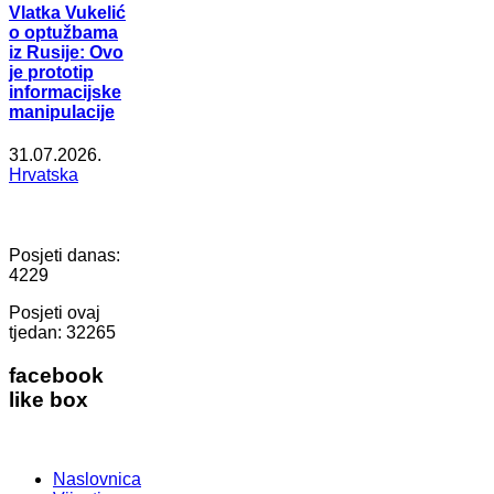
Vlatka Vukelić
o optužbama
iz Rusije: Ovo
je prototip
informacijske
manipulacije
31.07.2026.
Hrvatska
Posjeti danas:
4229
Posjeti ovaj
tjedan:
32265
facebook
like box
Naslovnica