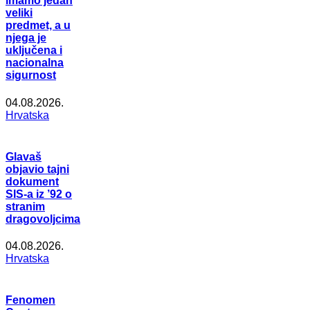
imamo jedan
veliki
predmet, a u
njega je
uključena i
nacionalna
sigurnost
04.08.2026.
Hrvatska
Glavaš
objavio tajni
dokument
SIS-a iz ’92 o
stranim
dragovoljcima
04.08.2026.
Hrvatska
Fenomen