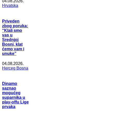
04.08.2026.
Hrvatska
Priveden
zbog poruka:
“Klali smo
vas u
Srednjoj
Bosni, klat
ćemo vam i
unuke”
04.08.2026.
Herceg Bosna
Dinamo
saznao
mogućeg
suparnika u
play-offu Lige
prvaka