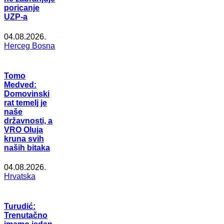
poricanje
UZP-a
04.08.2026.
Herceg Bosna
Tomo
Medved:
Domovinski
rat temelj je
naše
državnosti, a
VRO Oluja
kruna svih
naših bitaka
04.08.2026.
Hrvatska
Turudić:
Trenutačno