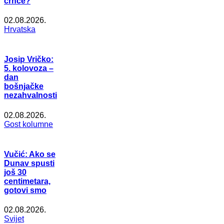
crnce?
02.08.2026.
Hrvatska
Josip Vričko:
5. kolovoza –
dan
bošnjačke
nezahvalnosti
02.08.2026.
Gost kolumne
Vučić: Ako se
Dunav spusti
još 30
centimetara,
gotovi smo
02.08.2026.
Svijet