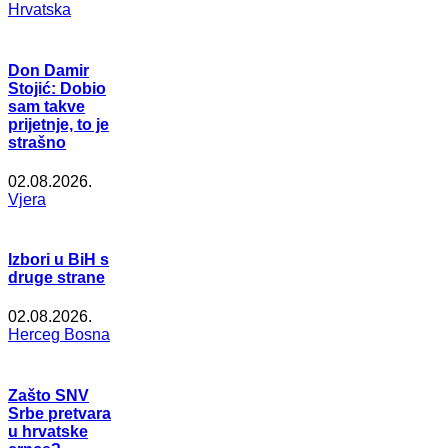
Hrvatska
Don Damir
Stojić: Dobio
sam takve
prijetnje, to je
strašno
02.08.2026.
Vjera
Izbori u BiH s
druge strane
02.08.2026.
Herceg Bosna
Zašto SNV
Srbe pretvara
u hrvatske