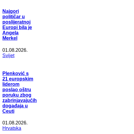
Najgori
političar u
poslijeratnoj
Europi bila je
Angela
Merkel
01.08.2026.
Svijet
Plenković s
21 europskim
liderom
poslao oštru
poruku zbog
zabrinjavajućih
događaja u
Ceuti
01.08.2026.
Hrvatska