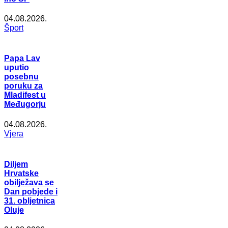
04.08.2026.
Šport
Papa Lav
uputio
posebnu
poruku za
Mladifest u
Međugorju
04.08.2026.
Vjera
Diljem
Hrvatske
obilježava se
Dan pobjede i
31. obljetnica
Oluje