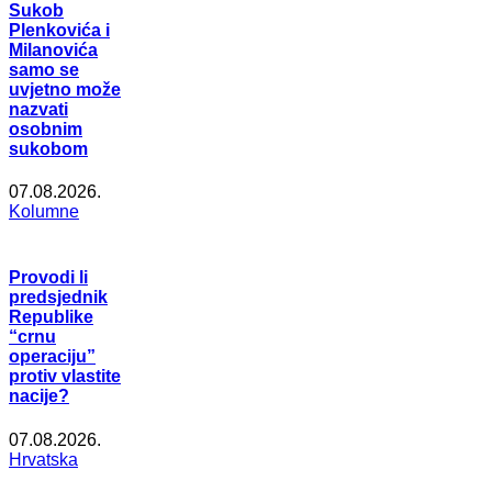
Sukob
Plenkovića i
Milanovića
samo se
uvjetno može
nazvati
osobnim
sukobom
07.08.2026.
Kolumne
Provodi li
predsjednik
Republike
“crnu
operaciju”
protiv vlastite
nacije?
07.08.2026.
Hrvatska