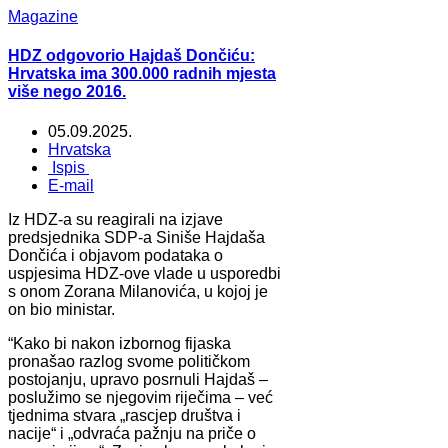
Magazine
HDZ odgovorio Hajdaš Dončiću:
Hrvatska ima 300.000 radnih mjesta
više nego 2016.
05.09.2025.
Hrvatska
Ispis
E-mail
Iz HDZ-a su reagirali na izjave
predsjednika SDP-a Siniše Hajdaša
Dončića i objavom podataka o
uspjesima HDZ-ove vlade u usporedbi
s onom Zorana Milanovića, u kojoj je
on bio ministar.
“Kako bi nakon izbornog fijaska
pronašao razlog svome političkom
postojanju, upravo posrnuli Hajdaš –
poslužimo se njegovim riječima – već
tjednima stvara „rascjep društva i
nacije“ i „odvraća pažnju na priče o