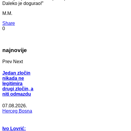
Daleko je dogurao!”
M.M.
Share
0
najnovije
Prev
Next
Jedan zločin
nikada ne
legitimira
drugi zločin, a
niti odmazdu
07.08.2026.
Herceg Bosna
Ivo Lovrić: