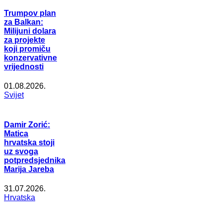
Trumpov plan
za Balkan:
Milijuni dolara
za projekte
koji promiču
konzervativne
vrijednosti
01.08.2026.
Svijet
Damir Zorić:
Matica
hrvatska stoji
uz svoga
potpredsjednika
Marija Jareba
31.07.2026.
Hrvatska