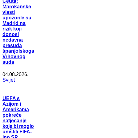
Ceuta:
Marokanske
vlasti
upozorile su
Madrid na
rizik koji
donosi
nedavna
presuda
španjolskoga
Vrhovnog
suda
04.08.2026.
Svijet
UEFA s
Azijom i
Amerikama
pokreće
natjecanje
koje bi moglo
uništiti FIFA-
ino SP