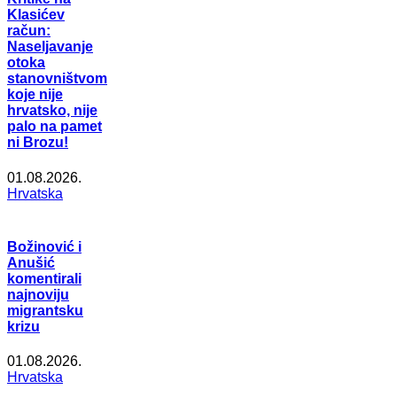
Klasićev
račun:
Naseljavanje
otoka
stanovništvom
koje nije
hrvatsko, nije
palo na pamet
ni Brozu!
01.08.2026.
Hrvatska
Božinović i
Anušić
komentirali
najnoviju
migrantsku
krizu
01.08.2026.
Hrvatska