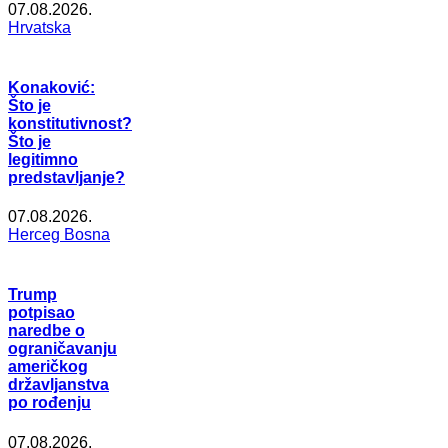
07.08.2026.
Hrvatska
Konaković:
Što je
konstitutivnost?
Što je
legitimno
predstavljanje?
07.08.2026.
Herceg Bosna
Trump
potpisao
naredbe o
ograničavanju
američkog
državljanstva
po rođenju
07.08.2026.