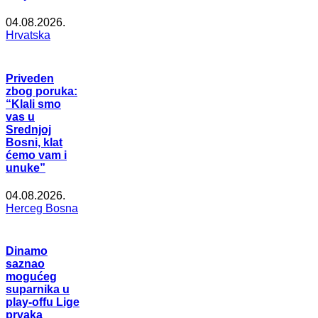
04.08.2026.
Hrvatska
Priveden
zbog poruka:
“Klali smo
vas u
Srednjoj
Bosni, klat
ćemo vam i
unuke”
04.08.2026.
Herceg Bosna
Dinamo
saznao
mogućeg
suparnika u
play-offu Lige
prvaka