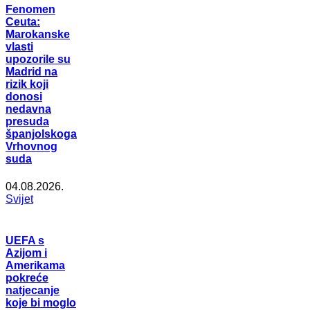
Fenomen
Ceuta:
Marokanske
vlasti
upozorile su
Madrid na
rizik koji
donosi
nedavna
presuda
španjolskoga
Vrhovnog
suda
04.08.2026.
Svijet
UEFA s
Azijom i
Amerikama
pokreće
natjecanje
koje bi moglo