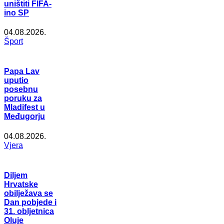
uništiti FIFA-
ino SP
04.08.2026.
Šport
Papa Lav
uputio
posebnu
poruku za
Mladifest u
Međugorju
04.08.2026.
Vjera
Diljem
Hrvatske
obilježava se
Dan pobjede i
31. obljetnica
Oluje