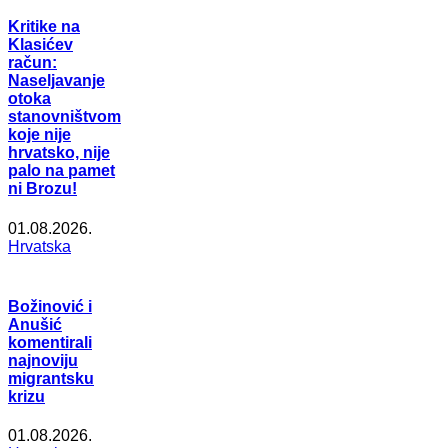
Kritike na
Klasićev
račun:
Naseljavanje
otoka
stanovništvom
koje nije
hrvatsko, nije
palo na pamet
ni Brozu!
01.08.2026.
Hrvatska
Božinović i
Anušić
komentirali
najnoviju
migrantsku
krizu
01.08.2026.