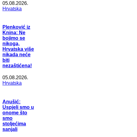
05.08.2026.
Hrvatska
Plenković iz
Knina: Ne
bojimo se
nikoga,
Hrvatska više
nikada neće
biti
nezaštićena!
05.08.2026.
Hrvatska
Anušić:
Uspjeli smo u
onome što
smo
stoljećima
sanjali