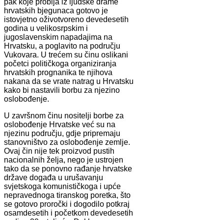
pak koje probija iz ljudske drame
hrvatskih bjegunaca gotovo je
istovjetno oživotvoreno devedesetih
godina u velikosrpskim i
jugoslavenskim napadajima na
Hrvatsku, a poglavito na području
Vukovara. U trećem su činu oslikani
početci političkoga organiziranja
hrvatskih prognanika te njihova
nakana da se vrate natrag u Hrvatsku
kako bi nastavili borbu za njezino
oslobođenje.
U završnom činu nositelji borbe za
oslobođenje Hrvatske već su na
njezinu području, gdje pripremaju
stanovništvo za oslobođenje zemlje.
Ovaj čin nije tek proizvod pustih
nacionalnih želja, nego je ustrojen
tako da se ponovno rađanje hrvatske
države događa u urušavanju
svjetskoga komunističkoga i upće
nepravednoga tiranskog poretka, što
se gotovo proročki i dogodilo potkraj
osamdesetih i početkom devedesetih