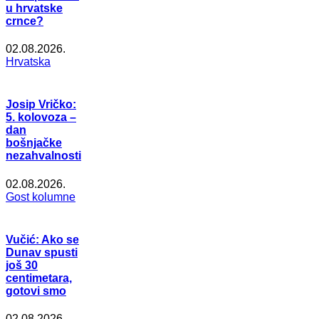
u hrvatske
crnce?
02.08.2026.
Hrvatska
Josip Vričko:
5. kolovoza –
dan
bošnjačke
nezahvalnosti
02.08.2026.
Gost kolumne
Vučić: Ako se
Dunav spusti
još 30
centimetara,
gotovi smo
02.08.2026.