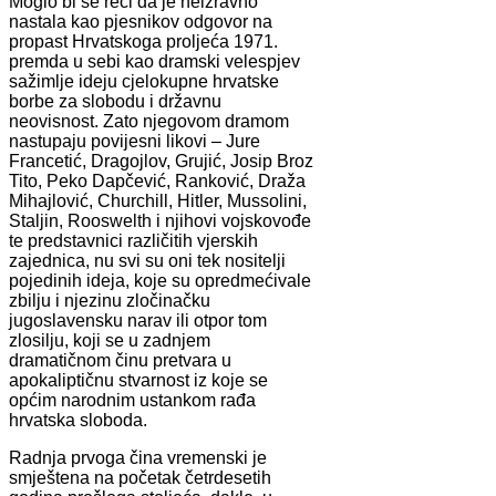
Moglo bi se reći da je neizravno
nastala kao pjesnikov odgovor na
propast Hrvatskoga proljeća 1971.
premda u sebi kao dramski velespjev
sažimlje ideju cjelokupne hrvatske
borbe za slobodu i državnu
neovisnost. Zato njegovom dramom
nastupaju povijesni likovi – Jure
Francetić, Dragojlov, Grujić, Josip Broz
Tito, Peko Dapčević, Ranković, Draža
Mihajlović, Churchill, Hitler, Mussolini,
Staljin, Rooswelth i njihovi vojskovođe
te predstavnici različitih vjerskih
zajednica, nu svi su oni tek nositelji
pojedinih ideja, koje su opredmećivale
zbilju i njezinu zločinačku
jugoslavensku narav ili otpor tom
zlosilju, koji se u zadnjem
dramatičnom činu pretvara u
apokaliptičnu stvarnost iz koje se
općim narodnim ustankom rađa
hrvatska sloboda.
Radnja prvoga čina vremenski je
smještena na početak četrdesetih