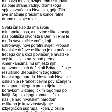
mnoštva mrtvih, ozlijeđenih i stradalih
na obje strane, radnju dramskoga
spjeva vraćaju u Hrvatsku, gdje Tito
sve snažnije preuzima konce ratne
drame u svoje ruke.
Svaki čin kao da ima svoju
miniapokalipsu, a njezine slike vraćaju
nas politička izvorišta u Berlin i Rim te
među savezničke vođe, koji
ustrojavaju novi poratni svijet. Propast
hrvatske države oslikana je na početku
trećega čina kroz povlačenje hrvatske
vojske i civila na zapad prema
Amerikancima, nu umjesto njih
uglavnom su ih dočekali Britanci, što je
rezultiralo Bleburškom tragedijom
hrvatskoga naroda. Nestanak Hrvatske
oslikan je i Francetićevim povlačenjem
na zapad, bijegom preko rijeke te
boravkom u izbjegličkim logorima po
Italiji. Srpsko i jugokomunističko
nasilje nad hrvatskim narodom
oslikano je kroz zlostavljanje
izbjegličkih supruga i kćeri. Zlosilje