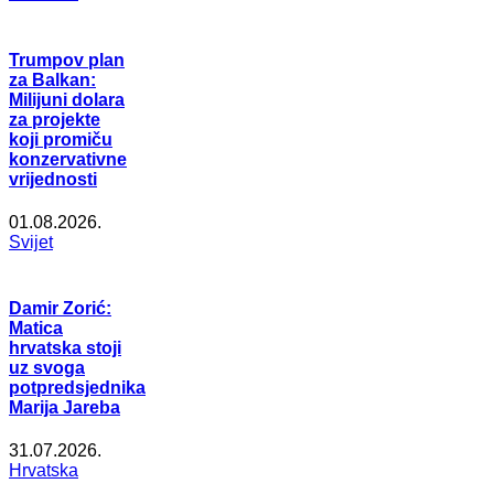
Trumpov plan
za Balkan:
Milijuni dolara
za projekte
koji promiču
konzervativne
vrijednosti
01.08.2026.
Svijet
Damir Zorić:
Matica
hrvatska stoji
uz svoga
potpredsjednika
Marija Jareba
31.07.2026.
Hrvatska