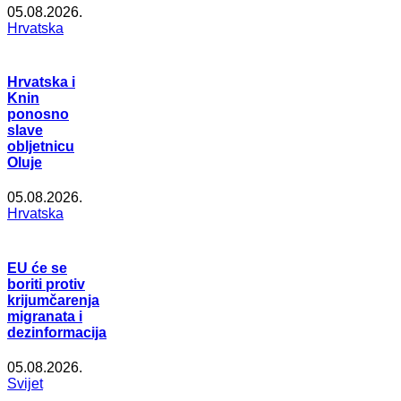
05.08.2026.
Hrvatska
Hrvatska i
Knin
ponosno
slave
obljetnicu
Oluje
05.08.2026.
Hrvatska
EU će se
boriti protiv
krijumčarenja
migranata i
dezinformacija
05.08.2026.
Svijet