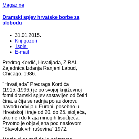
Magazine
Dramski spjev hrvatske borbe za
slobodu
31.01.2015.
Knjigozori
Ispis
E-mail
Predrag Kordić, Hrvatijada, ZIRAL –
Zajednica Izdanja Ranjeni Labud,
Chicago, 1986.
"Hrvatijada" Predraga Kordića
(1915.-1996.) je po svojoj književnoj
formi dramski spjev sastavljen od četiri
čina, a čija se radnja po auktorovu
navodu odvija u Europi, posebno u
Hrvatskoj i traje od 20. do 25. stoljeća,
ako ne i do kraja mnogih tisućljeća.
Prvotno je objavljena pod naslovom
"Slavoluk vrh ruševina" 1972.