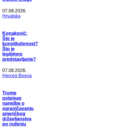
07.08.2026.
Hrvatska
Konaković:
Što je
konstitutivnost?
Što je
legitimno
predstavljanje?
07.08.2026.
Herceg Bosna
Trump
potpisao
naredbe o
ograničavanju
američkog
državljanstva
po rođenju