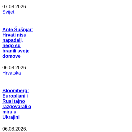
07.08.2026.
Svijet
Ante Šušnjar:
Hrvati nisu
napadali,
nego su
branili svoje
domove
06.08.2026.
Hrvatska
Bloomberg:
Europljani i
Rusi tajno
razgovarali o
miru u
Ukrajini
06.08.2026.