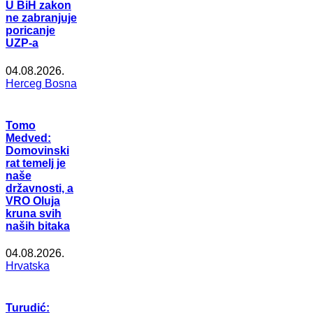
U BiH zakon
ne zabranjuje
poricanje
UZP-a
04.08.2026.
Herceg Bosna
Tomo
Medved:
Domovinski
rat temelj je
naše
državnosti, a
VRO Oluja
kruna svih
naših bitaka
04.08.2026.
Hrvatska
Turudić: