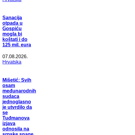
Sanacija
otpada u
Gospiću
mogla bi
koštati i do
125 mil. eura
07.08.2026.
Hrvatska
Mišetić: Svih
osam
međunarodnih
sudaca
jednoglasno
je utvrdilo da
se
Tuđmanova
izjava
odnosila na
srpske snage