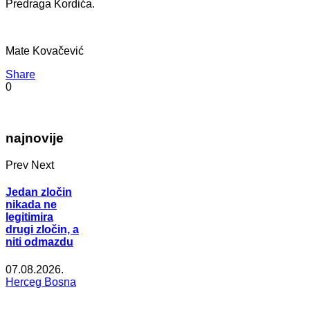
Predraga Kordića.
Mate Kovačević
Share
0
najnovije
Prev
Next
Jedan zločin
nikada ne
legitimira
drugi zločin, a
niti odmazdu
07.08.2026.
Herceg Bosna