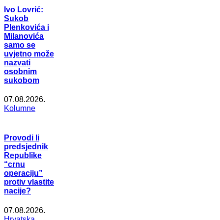
Ivo Lovrić:
Sukob
Plenkovića i
Milanovića
samo se
uvjetno može
nazvati
osobnim
sukobom
07.08.2026.
Kolumne
Provodi li
predsjednik
Republike
“crnu
operaciju”
protiv vlastite
nacije?
07.08.2026.
Hrvatska