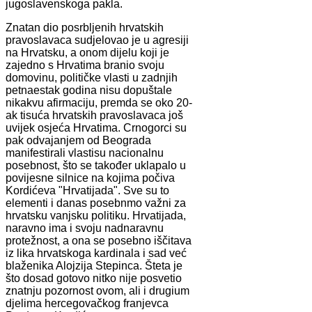
jugoslavenskoga pakla.
Znatan dio posrbljenih hrvatskih
pravoslavaca sudjelovao je u agresiji
na Hrvatsku, a onom dijelu koji je
zajedno s Hrvatima branio svoju
domovinu, političke vlasti u zadnjih
petnaestak godina nisu dopuštale
nikakvu afirmaciju, premda se oko 20-
ak tisuća hrvatskih pravoslavaca još
uvijek osjeća Hrvatima. Crnogorci su
pak odvajanjem od Beograda
manifestirali vlastisu nacionalnu
posebnost, što se također uklapalo u
povijesne silnice na kojima počiva
Kordićeva "Hrvatijada". Sve su to
elementi i danas posebnmo važni za
hrvatsku vanjsku politiku. Hrvatijada,
naravno ima i svoju nadnaravnu
protežnost, a ona se posebno iščitava
iz lika hrvatskoga kardinala i sad već
blaženika Alojzija Stepinca. Šteta je
što dosad gotovo nitko nije posvetio
znatnju pozornost ovom, ali i drugium
djelima hercegovačkog franjevca