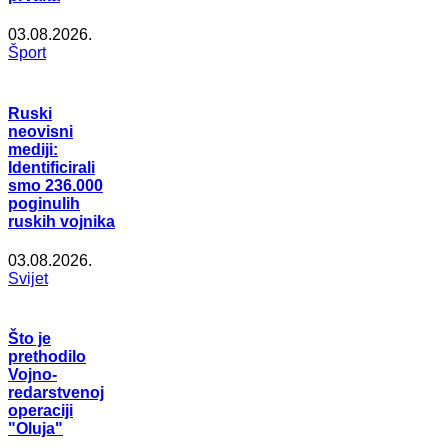
03.08.2026.
Šport
Ruski
neovisni
mediji:
Identificirali
smo 236.000
poginulih
ruskih vojnika
03.08.2026.
Svijet
Što je
prethodilo
Vojno-
redarstvenoj
operaciji
"Oluja"