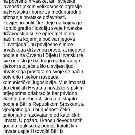
na površinu hrvatske, ali i svjetske
javnosti tijekom velikosrpske agresije
na Hrvatsku i borbe za međunarodno
priznanje hrvatske državnosti.
Povijesno-političke ideje na kojima je
Kordić gradio filozofiju svoje hrvatske
državnosti nisu se opredmetile na
način, na kojem je počiva njegova
"Hrvatijada", nu povijesne silnice
hrvatskoga državnog prostora, njegove
podjele na Crvenu i Bijelu Hrvatsku te
sve ono što je uz drugu nadogradnju
tijekom stoljeća ušlo u svijest ljudi
hrvatskoga prostora na svoje se način
potvrdilo i tijekom raspada
komunističke Jugoslavije. Muslimanski
dio etničkih Hrvata u hrvatsko-srpskim
prijeporima odabrao je bar prividno
vlastitu posebnost, što ga je stajalo
podjele BiH s Republikom Srpskom, a
vjerojatno ga u budućnosti čeka i
teritorijalno razdvajanje od katoličkih
Hrvata. U požaru i kaosu devedesetih
godina ipak su uz pomoć katoličkih
Hrvata uspjeli izdvojiti BiH iz