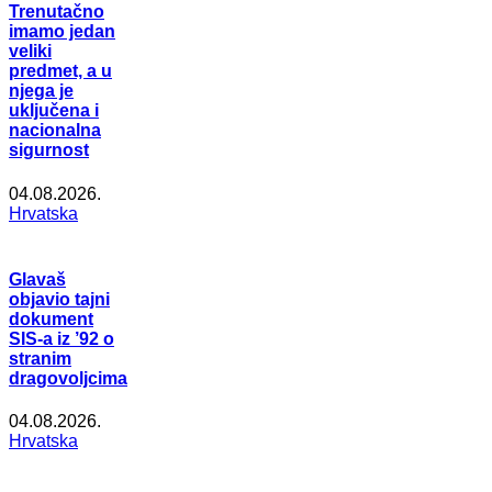
Trenutačno
imamo jedan
veliki
predmet, a u
njega je
uključena i
nacionalna
sigurnost
04.08.2026.
Hrvatska
Glavaš
objavio tajni
dokument
SIS-a iz ’92 o
stranim
dragovoljcima
04.08.2026.
Hrvatska