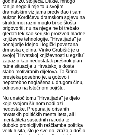
godina 20. stoljeća. Dakle, mnogo
ranije nego li mje to u svojim
dramatskim vizijama predviđao i sam
auktor. Kordićevu dramskom spjevu na
strukturnoj razni moglo bi se štošta
prigovoriti, nu na njega ne bi trebalo
gledati tek kao serijski proizvod hladne
književne tehnologije. "Hrvatijada" je
ponajprije idejno i logički povezana
drmaska cjelina. Vinko Grubišić je u
svojoj "Hrvatskoj književnosti u egzilu"
zapazio kao nedostatak preširok plan
ratne situacije u Hrvatskoj s dosta
slabo motiviranih dijelova. Ta širina
presjeka posebno je, a gotovo i
nepotrebno naglašena u drugom činu,
odnosno na Istočnom bojištu.
Nu unatoč tomu "Hrvatijada" je djelo
koje svojom širinom nadilazi
nedostake. Prepuna je orisanih
hrvatskih političkih mentaliteta, ali i
mentaliteta susjednih naroda te
duboko pronicljivih raščlamba politika
velikih sila, što je sve do izražaja došlo