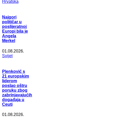
Hrvatska
Najgori
političar u
poslijeratnoj
Europi bila je
Angela
Merkel
01.08.2026.
Svijet
Plenković s
21 europskim
liderom
poslao oštru
poruku zbog
zabrinjavajućih
događaja u
Ceuti
01.08.2026.