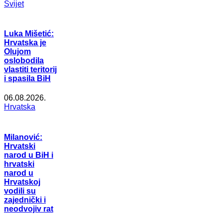
Svijet
Luka Mišetić:
Hrvatska je
Olujom
oslobodila
vlastiti teritorij
i spasila BiH
06.08.2026.
Hrvatska
Milanović:
Hrvatski
narod u BiH i
hrvatski
narod u
Hrvatskoj
vodili su
zajednički i
neodvojiv rat