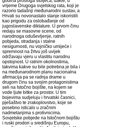
godina prošloga stoljeća, dakle, u
vrijeme Drugoga svjetskog rata, koji je
razorio tadašnji međunarodni sustav, a
Hrvati su novonastalo stanje iskoristili
kao prigodu za oslobađanje od
jugoslavenske diktature. U prvom činu
redaju se masovne scene, od
narodnoga oduševljenje, ratnih
pobjeda, stradanja i stalne
nesigurnosti, nu vojničko umijeće i
spremnost na žrtvu još uvijek
održavaju vjeru u vlastitu narodnu
opstojnost. U ratnim okolnostima,
takvima kakve su bile potrebna je bila i
na međunarodnom planu nacionalna
afirmacija pa se radnja drame u
drugom činu sa svojim protagonistima
seli na Istočno bojište, na kojem se
vode ljute bitke za prostor. U tim
bojevima sudjeluju i hrvatski časnici,
pješaštvo te zrakoplovstvo, koje se
posebno isticalo u zračnim
nadmetanjima s protivnicima.
Sovjetske pobjede na Istočnom bojištu
i ruski prodori u središnju Europu,