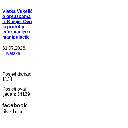
Vlatka Vukelić
o optužbama
iz Rusije: Ovo
je prototip
informacijske
manipulacije
31.07.2026.
Hrvatska
Posjeti danas:
1134
Posjeti ovaj
tjedan:
34139
facebook
like box