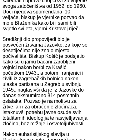
katedrali i upravo u toj crkvi za vrijeme
svoga zatočeništva od 1952. do 1960.
Uoči njegova spomendana, 10.
veljače, biskup je vjernike pozvao da
mole Blaženika kako bi i sami bili
svjetlo svijeta, vjerni Kristovoj riječi.
Središnji dio propovijedi bio je
posvećen žrtvama Jazovke, za koje se
desetljećima nije znalo mjesto
počivališta. Biskup Košić je podsjetio
kako su u jamu bacani zarobljeni
vojnici nakon borbi za Krašić
početkom 1943., a potom i ranjenici i
civili iz zagrebačkih bolnica nakon
ulaska partizana u Zagreb u svibnju
1945., naglasivši da je iz Jazovke do
danas ekshumirano 814 posmrtnih
ostataka. Pozvao je na molitvu za
žrtve, ali i za obraćenje zločinaca,
istaknuvši potrebu javne osude svih
totalitarnih ideologija te rasvjetljavanja
zločina, bez mržnje i osvetoljubivosti.
Nakon euharistijskog slavlja u
Pastoralnom centru župe održano je i