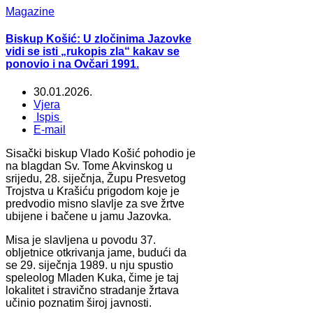
Magazine
Biskup Košić: U zločinima Jazovke
vidi se isti „rukopis zla“ kakav se
ponovio i na Ovčari 1991.
30.01.2026.
Vjera
Ispis
E-mail
Sisački biskup Vlado Košić pohodio je
na blagdan Sv. Tome Akvinskog u
srijedu, 28. siječnja, Župu Presvetog
Trojstva u Krašiću prigodom koje je
predvodio misno slavlje za sve žrtve
ubijene i bačene u jamu Jazovka.
Misa je slavljena u povodu 37.
obljetnice otkrivanja jame, budući da
se 29. siječnja 1989. u nju spustio
speleolog Mladen Kuka, čime je taj
lokalitet i stravično stradanje žrtava
učinio poznatim široj javnosti.