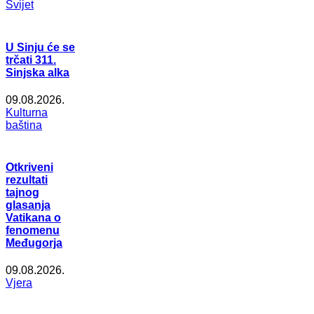
Svijet
U Sinju će se
trčati 311.
Sinjska alka
09.08.2026.
Kulturna
baština
Otkriveni
rezultati
tajnog
glasanja
Vatikana o
fenomenu
Međugorja
09.08.2026.
Vjera