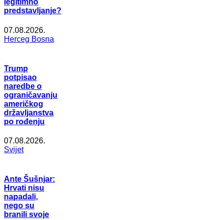
legitimno
predstavljanje?
07.08.2026.
Herceg Bosna
Trump
potpisao
naredbe o
ograničavanju
američkog
državljanstva
po rođenju
07.08.2026.
Svijet
Ante Šušnjar:
Hrvati nisu
napadali,
nego su
branili svoje