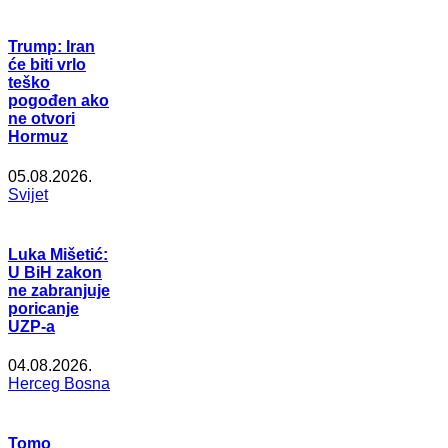
Trump: Iran
će biti vrlo
teško
pogođen ako
ne otvori
Hormuz
05.08.2026.
Svijet
Luka Mišetić:
U BiH zakon
ne zabranjuje
poricanje
UZP-a
04.08.2026.
Herceg Bosna
Tomo