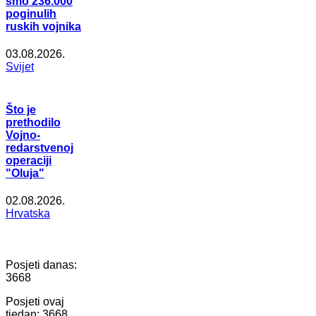
smo 236.000
poginulih
ruskih vojnika
03.08.2026.
Svijet
Što je
prethodilo
Vojno-
redarstvenoj
operaciji
"Oluja"
02.08.2026.
Hrvatska
Posjeti danas:
3668
Posjeti ovaj
tjedan:
3668