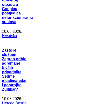
opasnog
otpada u
Gospiću
posljedica
nefunkcioniranja
sustava
10.08.2026.
Hrvatska
Zašto je
službeni
Zagreb odbio
agremane
bivših
pripadnika
Sedme
muslimanske
i postrojbe
Zulfikar?
10.08.2026.
Herceg Bosna