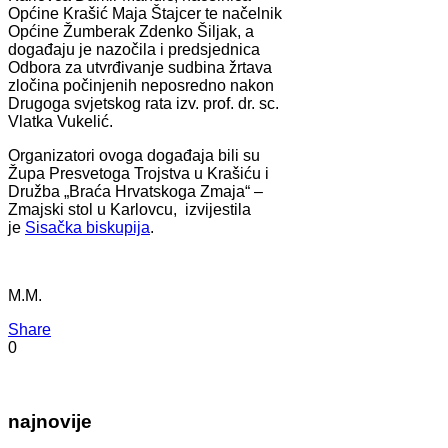
Općine Krašić Maja Štajcer te načelnik
Općine Žumberak Zdenko Šiljak, a
događaju je nazočila i predsjednica
Odbora za utvrđivanje sudbina žrtava
zločina počinjenih neposredno nakon
Drugoga svjetskog rata izv. prof. dr. sc.
Vlatka Vukelić.
Organizatori ovoga događaja bili su
Župa Presvetoga Trojstva u Krašiću i
Družba „Braća Hrvatskoga Zmaja“ –
Zmajski stol u Karlovcu, izvijestila
je
Sisačka biskupija
.
M.M.
Share
0
najnovije