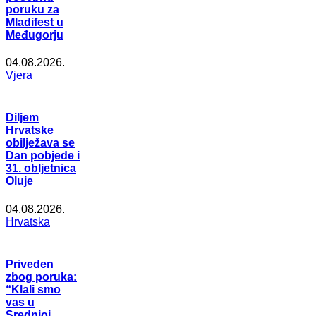
poruku za
Mladifest u
Međugorju
04.08.2026.
Vjera
Diljem
Hrvatske
obilježava se
Dan pobjede i
31. obljetnica
Oluje
04.08.2026.
Hrvatska
Priveden
zbog poruka:
“Klali smo
vas u
Srednjoj