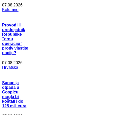
07.08.2026.
Kolumne
Provodi li
predsjednik
Republike
“crnu
operaciju”
protiv vlastite
nacije?
07.08.2026.
Hrvatska
Sanacija
otpada u
Gospiću
mogla bi
koštati i do
125 mil. eura