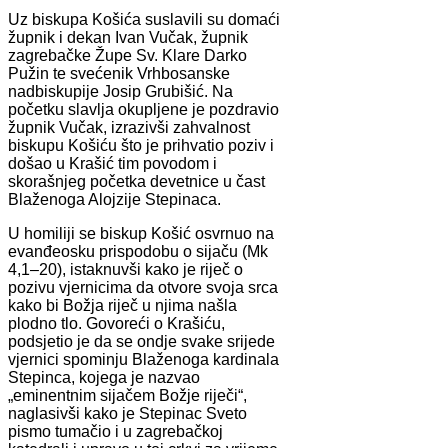
Uz biskupa Košića suslavili su domaći
župnik i dekan Ivan Vučak, župnik
zagrebačke Župe Sv. Klare Darko
Pužin te svećenik Vrhbosanske
nadbiskupije Josip Grubišić. Na
početku slavlja okupljene je pozdravio
župnik Vučak, izrazivši zahvalnost
biskupu Košiću što je prihvatio poziv i
došao u Krašić tim povodom i
skorašnjeg početka devetnice u čast
Blaženoga Alojzije Stepinaca.
U homiliji se biskup Košić osvrnuo na
evanđeosku prispodobu o sijaču (Mk
4,1–20), istaknuvši kako je riječ o
pozivu vjernicima da otvore svoja srca
kako bi Božja riječ u njima našla
plodno tlo. Govoreći o Krašiću,
podsjetio je da se ondje svake srijede
vjernici spominju Blaženoga kardinala
Stepinca, kojega je nazvao
„eminentnim sijačem Božje riječi“,
naglasivši kako je Stepinac Sveto
pismo tumačio i u zagrebačkoj