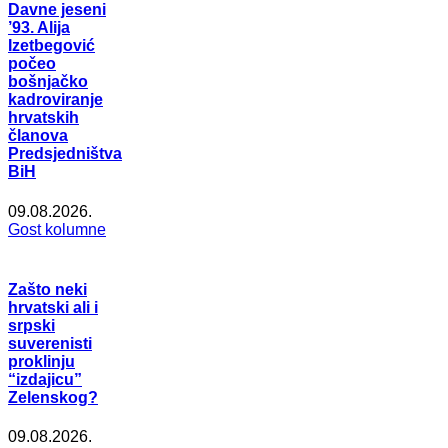
Davne jeseni
’93. Alija
Izetbegović
počeo
bošnjačko
kadroviranje
hrvatskih
članova
Predsjedništva
BiH
09.08.2026.
Gost kolumne
Zašto neki
hrvatski ali i
srpski
suverenisti
proklinju
“izdajicu”
Zelenskog?
09.08.2026.