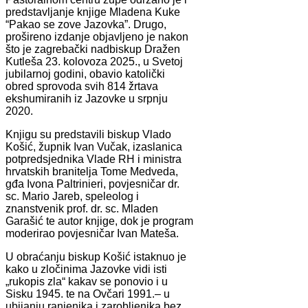
predstavljanje knjige Mladena Kuke
“Pakao se zove Jazovka”. Drugo,
prošireno izdanje objavljeno je nakon
što je zagrebački nadbiskup Dražen
Kutleša 23. kolovoza 2025., u Svetoj
jubilarnoj godini, obavio katolički
obred sprovoda svih 814 žrtava
ekshumiranih iz Jazovke u srpnju
2020.
Knjigu su predstavili biskup Vlado
Košić, župnik Ivan Vučak, izaslanica
potpredsjednika Vlade RH i ministra
hrvatskih branitelja Tome Medveda,
gđa Ivona Paltrinieri, povjesničar dr.
sc. Mario Jareb, speleolog i
znanstvenik prof. dr. sc. Mladen
Garašić te autor knjige, dok je program
moderirao povjesničar Ivan Mateša.
U obraćanju biskup Košić istaknuo je
kako u zločinima Jazovke vidi isti
„rukopis zla“ kakav se ponovio i u
Sisku 1945. te na Ovčari 1991.– u
ubijanju ranjenika i zarobljenika bez