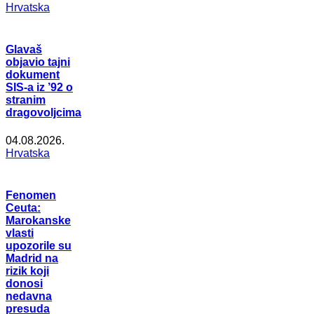
Hrvatska
Glavaš
objavio tajni
dokument
SIS-a iz ’92 o
stranim
dragovoljcima
04.08.2026.
Hrvatska
Fenomen
Ceuta:
Marokanske
vlasti
upozorile su
Madrid na
rizik koji
donosi
nedavna
presuda