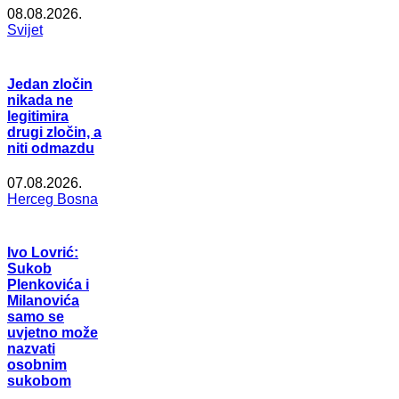
08.08.2026.
Svijet
Jedan zločin
nikada ne
legitimira
drugi zločin, a
niti odmazdu
07.08.2026.
Herceg Bosna
Ivo Lovrić:
Sukob
Plenkovića i
Milanovića
samo se
uvjetno može
nazvati
osobnim
sukobom