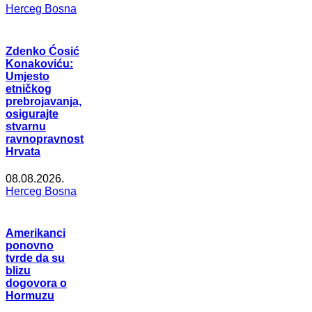
Herceg Bosna
Zdenko Ćosić
Konakoviću:
Umjesto
etničkog
prebrojavanja,
osigurajte
stvarnu
ravnopravnost
Hrvata
08.08.2026.
Herceg Bosna
Amerikanci
ponovno
tvrde da su
blizu
dogovora o
Hormuzu