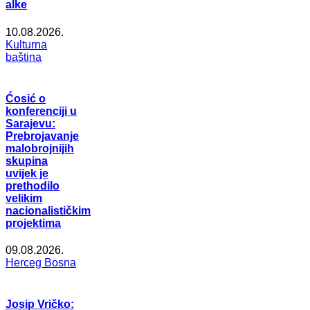
alke
10.08.2026.
Kulturna
baština
Ćosić o
konferenciji u
Sarajevu:
Prebrojavanje
malobrojnijih
skupina
uvijek je
prethodilo
velikim
nacionalističkim
projektima
09.08.2026.
Herceg Bosna
Josip Vričko: