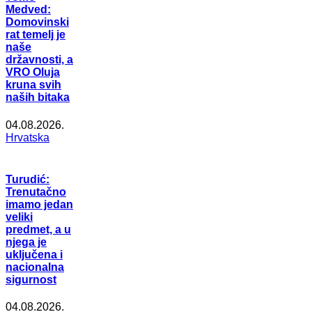
Medved:
Domovinski
rat temelj je
naše
državnosti, a
VRO Oluja
kruna svih
naših bitaka
04.08.2026.
Hrvatska
Turudić:
Trenutačno
imamo jedan
veliki
predmet, a u
njega je
uključena i
nacionalna
sigurnost
04.08.2026.