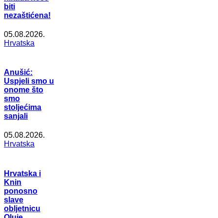
biti
nezaštićena!
05.08.2026.
Hrvatska
Anušić:
Uspjeli smo u
onome što
smo
stoljećima
sanjali
05.08.2026.
Hrvatska
Hrvatska i
Knin
ponosno
slave
obljetnicu
Oluje