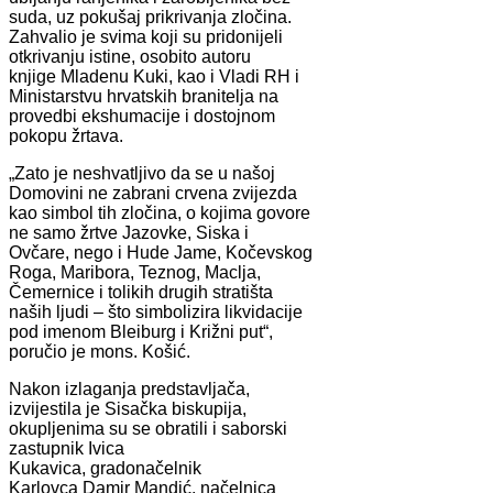
suda, uz pokušaj prikrivanja zločina.
Zahvalio je svima koji su pridonijeli
otkrivanju istine, osobito autoru
knjige Mladenu Kuki, kao i Vladi RH i
Ministarstvu hrvatskih branitelja na
provedbi ekshumacije i dostojnom
pokopu žrtava.
„Zato je neshvatljivo da se u našoj
Domovini ne zabrani crvena zvijezda
kao simbol tih zločina, o kojima govore
ne samo žrtve Jazovke, Siska i
Ovčare, nego i Hude Jame, Kočevskog
Roga, Maribora, Teznog, Maclja,
Čemernice i tolikih drugih stratišta
naših ljudi – što simbolizira likvidacije
pod imenom Bleiburg i Križni put“,
poručio je mons. Košić.
Nakon izlaganja predstavljača,
izvijestila je Sisačka biskupija,
okupljenima su se obratili i saborski
zastupnik Ivica
Kukavica, gradonačelnik
Karlovca Damir Mandić, načelnica