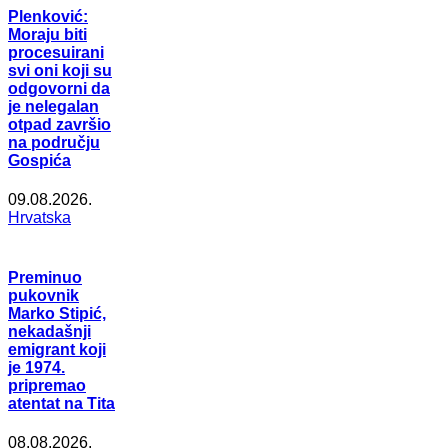
Plenković:
Moraju biti
procesuirani
svi oni koji su
odgovorni da
je nelegalan
otpad završio
na području
Gospića
09.08.2026.
Hrvatska
Preminuo
pukovnik
Marko Stipić,
nekadašnji
emigrant koji
je 1974.
pripremao
atentat na Tita
08.08.2026.