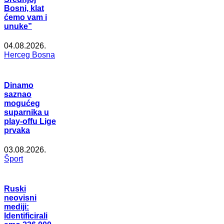
Bosni, klat
ćemo vam i
unuke”
04.08.2026.
Herceg Bosna
Dinamo
saznao
mogućeg
suparnika u
play-offu Lige
prvaka
03.08.2026.
Šport
Ruski
neovisni
mediji:
Identificirali