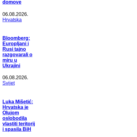
domove
06.08.2026.
Hrvatska
Bloomberg:
Europljani i
Rusi tajno
razgovarali o
miru u
Ukrajini
06.08.2026.
Svijet
Luka Mišetić:
Hrvatska je
Olujom
oslobodila
vlastiti teritorij
i spasila BiH