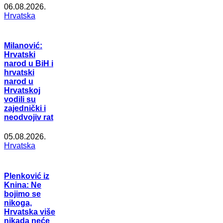
06.08.2026.
Hrvatska
Milanović:
Hrvatski
narod u BiH i
hrvatski
narod u
Hrvatskoj
vodili su
zajednički i
neodvojiv rat
05.08.2026.
Hrvatska
Plenković iz
Knina: Ne
bojimo se
nikoga,
Hrvatska više
nikada neće