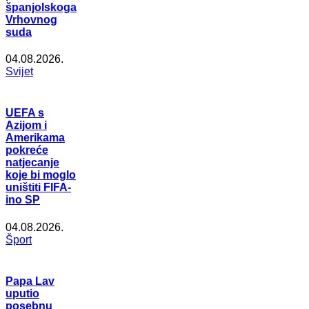
španjolskoga
Vrhovnog
suda
04.08.2026.
Svijet
UEFA s
Azijom i
Amerikama
pokreće
natjecanje
koje bi moglo
uništiti FIFA-
ino SP
04.08.2026.
Šport
Papa Lav
uputio
posebnu