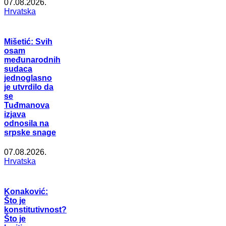
07.08.2026.
Hrvatska
Mišetić: Svih
osam
međunarodnih
sudaca
jednoglasno
je utvrdilo da
se
Tuđmanova
izjava
odnosila na
srpske snage
07.08.2026.
Hrvatska
Konaković:
Što je
konstitutivnost?
Što je