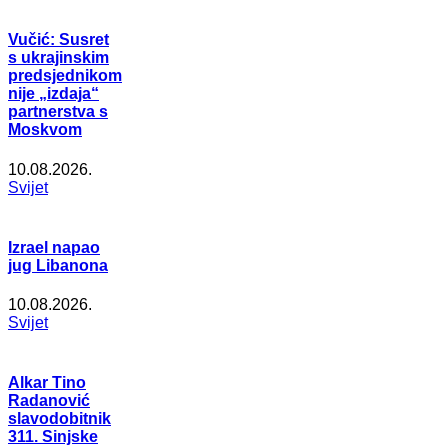
Vučić: Susret
s ukrajinskim
predsjednikom
nije „izdaja“
partnerstva s
Moskvom
10.08.2026.
Svijet
Izrael napao
jug Libanona
10.08.2026.
Svijet
Alkar Tino
Radanović
slavodobitnik
311. Sinjske