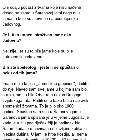
Oni odaju počast žrtvama koje nisu nađene
dosad ne samo u Šaranovoj jami nego ni u
jamama koje su skrivene na području oko
Jadovnog.
Je li itko
uopće
istraživao jame oko
Jadovna?
Ne, nije, jer su to bile jame koje su bile
zatrpane ili prekrivene.
Bili ste speleolog i jeste li se spuštali u
neku od tih jama?
Imate moju knjigu ,;Jame' kao grobnice", dođite
do nje. Naveo sam sve jame u kojima sam bio,
a u kojima su bile žrtve rata nakon Drugoga
svjetskoga rata. Radili smo kako bi se napravili
spomenici žrtvama. To je bilo oko 1960.
godine. Spuštao sam se i u Šaranovu jamu.
Šaranova jama opisana je u vrijeme Jugoslavije
kada le u nju pao dječak čiji je nadimak bio
Šaran. Tada je u novinama objavljeno kolika je
njezina dubina, U jami je hrpa kostiju, ali nema
govora da je tu bačeno 10, 20 ili 30 tisuća ljudi