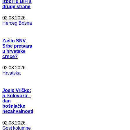
Izbori u BiH s
druge strane
02.08.2026.
Herceg Bosna
Zašto SNV
Srbe pretvara
u hrvatske
crnce?
02.08.2026.
Hrvatska
Josip Vričko:
5. kolovoza –
dan
bošnjačke
nezahvalnosti
02.08.2026.
Gost kolumne