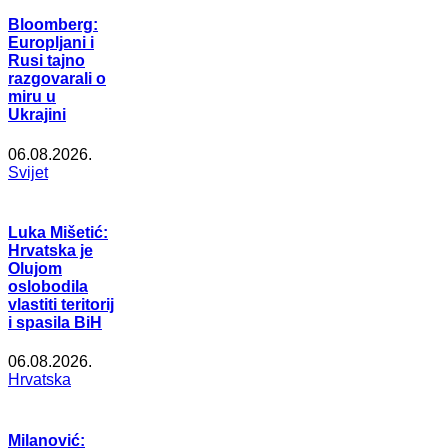
Bloomberg:
Europljani i
Rusi tajno
razgovarali o
miru u
Ukrajini
06.08.2026.
Svijet
Luka Mišetić:
Hrvatska je
Olujom
oslobodila
vlastiti teritorij
i spasila BiH
06.08.2026.
Hrvatska
Milanović: