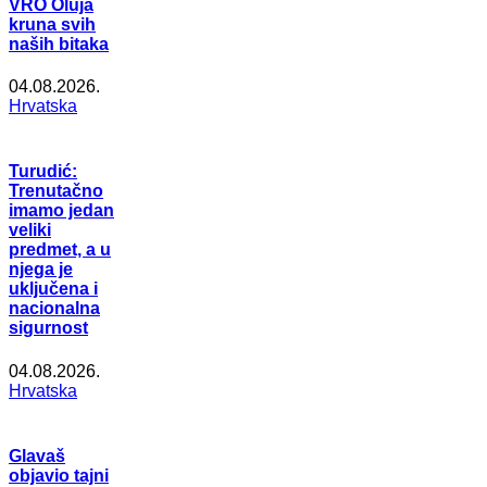
VRO Oluja
kruna svih
naših bitaka
04.08.2026.
Hrvatska
Turudić:
Trenutačno
imamo jedan
veliki
predmet, a u
njega je
uključena i
nacionalna
sigurnost
04.08.2026.
Hrvatska
Glavaš
objavio tajni