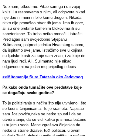
Ne znam, otkud mu. Pitao sam ga i u svojoj
knjizi i u raspravama s njim, ali odgovora nikad
nije dao ni meni ni bilo komu drugom. Nikada
nitko nije pronašao otvor tih jama. Ima ih gore,
ali su one prekrite kamenim blokovima ili su
zabetonirane. To treba netko pronaći i istražiti.
Predlagao sam svojedobno Stjepanu
Sulimancu, potpredsjedniku Hrvatskog sabora,
da ispitamo sve jame, istražimo sve u kojima
su ljudske kosti za koje sam znao, i za koje će
nam ljudi reći. Ali, Sulimanac nije nikad
odgovorio ni na jedan moj prijedlog i dopis.
>>Mitomanija Đure Zatezala oko Jadovnog
Pa kako onda tumačite ove predstave koje
se događaju svake godine?
To je politiziranje s nečim što nije utvrđeno i što
se kosi s činjenicama. To je sramota. Napisao
sam Josipoviću,neka se netko spusti i da se
utvrdi stanje, da se vidi koliko je smeća bačeno
u tu jamu sada. Mene zgražava činjenica da
netko iz strane države, tuđi političar, u ovom
slučaju Tadić, dolazi u naše dvorište i u našem