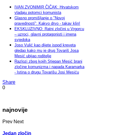
IVAN ZVONIMIR ČIČAK: Hrvatskom
vladaju potomci komunista
Glasno promišljanje o "Novoj
pravednosti": Kakvo drvo - takav klin!
EKSKLUZIVNO: Ratni zločini u Vrgorcu
– uzroci, glavni protagonisti i imena
svjedoka
Joso Vulić kao dijete ispod kreveta
gledao kako mu je drug Tovariš Josa
Mesić ubijao roditelje
Razlozi zbog kojih Stjepan Mesić brani
zločine komunizma i napada Karamarka
- Istina o drugu Tovarišu Josi Mesiću
Share
0
najnovije
Prev
Next
Jedan zločin