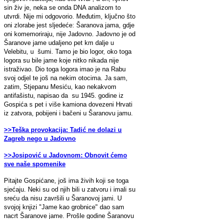
sin živ je, neka se onda DNA analizom to
utvrdi. Nije mi odgovorio. Međutim, ključno što
oni zlorabe jest sljedeće: Šaranova jama, gdje
oni komemoriraju, nije Jadovno. Jadovno je od
Šaranove jame udaljeno pet km dalje u
Velebitu, u šumi. Tamo je bio logor, oko toga
logora su bile jame koje nitko nikada nije
istraživao. Dio toga logora imao je na Rabu
svoj odjel te još na nekim otocima. Ja sam,
zatim, Stjepanu Mesiću, kao nekakvom
antifašistu, napisao da su 1945. godine iz
Gospića s pet i više kamiona dovezeni Hrvati
iz zatvora, pobijeni i bačeni u Šaranovu jamu.
>>Teška provokacija: Tadić ne dolazi u
Zagreb nego u Jadovno
>>Josipović u Jadovnom: Obnovit ćemo
sve naše spomenike
Pitajte Gospićane, još ima živih koji se toga
sjećaju. Neki su od njih bili u zatvoru i imali su
sreću da nisu završili u Šaranovoj jami. U
svojoj knjizi "Jame kao grobnice" dao sam
nacrt Šaranove jame. Prošle godine Šaranovu