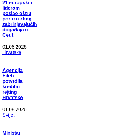
21 europskim
liderom
poslao oštru
poruku zbog
zabrinjavajućih
događaja u
Ceuti
01.08.2026.
Hrvatska
Agencija
Fitch
potvrdila
kreditni
rejting
Hrvatske
01.08.2026.
Svijet
Ministar