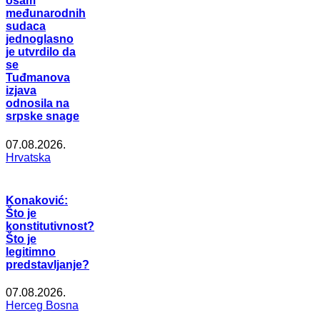
osam
međunarodnih
sudaca
jednoglasno
je utvrdilo da
se
Tuđmanova
izjava
odnosila na
srpske snage
07.08.2026.
Hrvatska
Konaković:
Što je
konstitutivnost?
Što je
legitimno
predstavljanje?
07.08.2026.
Herceg Bosna