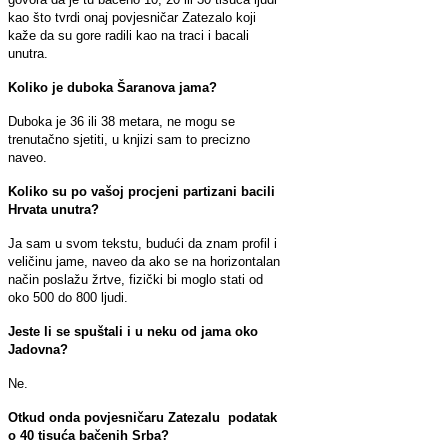
kao što tvrdi onaj povjesničar Zatezalo koji
kaže da su gore radili kao na traci i bacali
unutra.
Koliko je duboka Šaranova jama?
Duboka je 36 ili 38 metara, ne mogu se
trenutačno sjetiti, u knjizi sam to precizno
naveo.
Koliko su po vašoj procjeni partizani bacili
Hrvata unutra?
Ja sam u svom tekstu, budući da znam profil i
veličinu jame, naveo da ako se na horizontalan
način poslažu žrtve, fizički bi moglo stati od
oko 500 do 800 ljudi.
Jeste li se spuštali i u neku od jama oko
Jadovna?
Ne.
Otkud onda povjesničaru Zatezalu podatak
o 40 tisuća bačenih Srba?