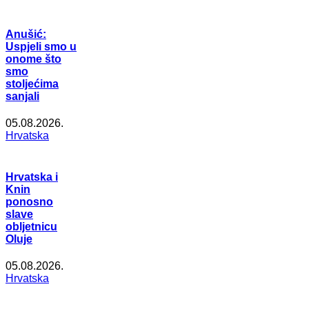
Anušić:
Uspjeli smo u
onome što
smo
stoljećima
sanjali
05.08.2026.
Hrvatska
Hrvatska i
Knin
ponosno
slave
obljetnicu
Oluje
05.08.2026.
Hrvatska