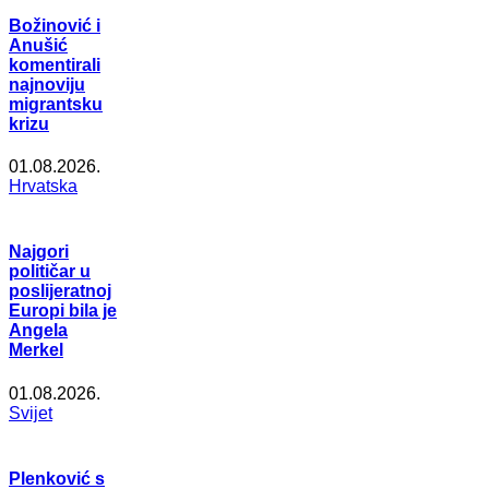
Božinović i
Anušić
komentirali
najnoviju
migrantsku
krizu
01.08.2026.
Hrvatska
Najgori
političar u
poslijeratnoj
Europi bila je
Angela
Merkel
01.08.2026.
Svijet
Plenković s