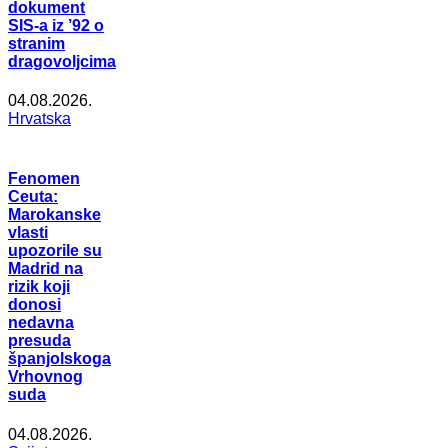
dokument
SIS-a iz ’92 o
stranim
dragovoljcima
04.08.2026.
Hrvatska
Fenomen
Ceuta:
Marokanske
vlasti
upozorile su
Madrid na
rizik koji
donosi
nedavna
presuda
španjolskoga
Vrhovnog
suda
04.08.2026.