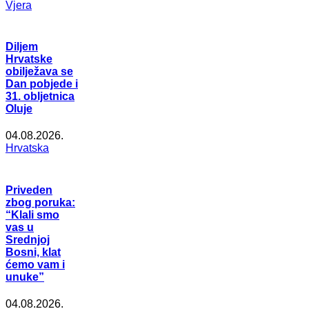
Vjera
Diljem
Hrvatske
obilježava se
Dan pobjede i
31. obljetnica
Oluje
04.08.2026.
Hrvatska
Priveden
zbog poruka:
“Klali smo
vas u
Srednjoj
Bosni, klat
ćemo vam i
unuke”
04.08.2026.