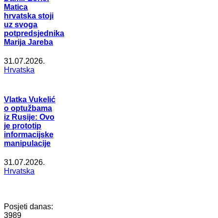
Matica
hrvatska stoji
uz svoga
potpredsjednika
Marija Jareba
31.07.2026.
Hrvatska
Vlatka Vukelić
o optužbama
iz Rusije: Ovo
je prototip
informacijske
manipulacije
31.07.2026.
Hrvatska
Posjeti danas:
3989