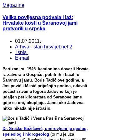
Magazine
Velika povijesna podvala i laž:
Hrvatske kosti u Šaranovoj jami
pretvorili u srpske
01.07.2011.
Arhiva - stari hrsvijet.net 2
Ispis
E-mail
Partizani su 1945. kamionima dovezli Hrvate
iz zatvora u
Gospiću,
pobili ih i bacili u
Šaranovu jamu. Boris
Tadić
ove godine, a
Josipo
vić
i
Mesić
prijašnjih godina,
odavali
počast
žrtvama logora Jadovno
koji je
udaljen pet kilometara od Šaranove jame
gdje se oni
,
okupljaju. Jame oko Jadovna
nitko nikada nije istražio.
Dr. Srećko Božičević, umirovljeni je geolog,
speleolog i hidrogeolog
(to mu je uža
specijalnost). Speleologijom se bavio punih 60