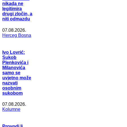
nikada ne
legitimira
drugi zločin, a
niti odmazdu
07.08.2026.
Herceg Bosna
Ivo Lovrić:
Sukob
Plenkovića i
Milanovića
samo se
uvjetno može
nazvati
osobnim
sukobom
07.08.2026.
Kolumne
Provodi li