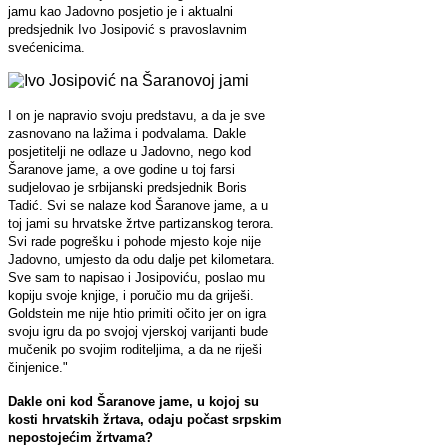
jamu kao Jadovno posjetio je i aktualni
predsjednik Ivo Josipović s pravoslavnim
svećenicima.
I on je napravio svoju predstavu, a da je sve
zasnovano na lažima i podvalama. Dakle
posjetitelji ne odlaze u Jadovno, nego kod
Šaranove jame, a ove godine u toj farsi
sudjelovao je srbijanski predsjednik Boris
Tadić. Svi se nalaze kod Šaranove jame, a u
toj jami su hrvatske žrtve partizanskog terora.
Svi rade pogrešku i pohode mjesto koje nije
Jadovno, umjesto da odu dalje pet kilometara.
Sve sam to napisao i Josipoviću, poslao mu
kopiju svoje knjige, i poručio mu da griješi.
Goldstein me nije htio primiti očito jer on igra
svoju igru da po svojoj vjerskoj varijanti bude
mučenik po svojim roditeljima, a da ne riješi
činjenice."
Dakle oni kod Šaranove jame, u kojoj su
kosti hrvatskih žrtava, odaju po
čast srpskim
nepostojećim
žrtvama?