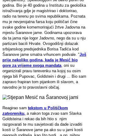
godina. Bio je 40 godina u Institutu za geološka
istraživanja gdje je magistrirao i doktorirao,
radio na terenu po svima republikama. Poznata
mu je nevjerojatna farsa koju političari čine
svake godine komemorirajući žrtve Jadovna na
mjestu Šaranove jame. Godinama upozorava
da ta jama nije logor Jadovno, nego da su u nju
partizani bacili Hrvate. Ovogodišnji dolazak
srbijanskog predsjednika Borisa Tadića kod
Šaranove jame smatra vrhuncem podvale. "
Još
prije nekoliko godina, kada je Mesić bio
gore za vrijeme svoga mandata
, oni su
organizirali pravu terevenku na kojoj su osim
njega bili Pupovac, Goldstein i drugi ... Bio sam
zapravo frapiran tom pijankom ili slavom, a
navodno je to pravoslavni običaj.
Reagirao sam
tekstom u Političkom
zatvoreniku,
a nakon toga zvao sam Slavka
Goldsteina i rekao da bih htio s njim
razgovarati te mu savjetovati da dade izvaditi
kosti iz Šaranove jame pa ako su u jarni kosti
njegovih roditelja, kao što tvrdi , a on, njihov