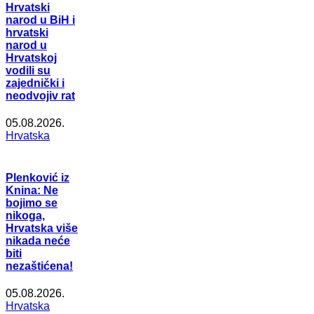
Hrvatski
narod u BiH i
hrvatski
narod u
Hrvatskoj
vodili su
zajednički i
neodvojiv rat
05.08.2026.
Hrvatska
Plenković iz
Knina: Ne
bojimo se
nikoga,
Hrvatska više
nikada neće
biti
nezaštićena!
05.08.2026.
Hrvatska