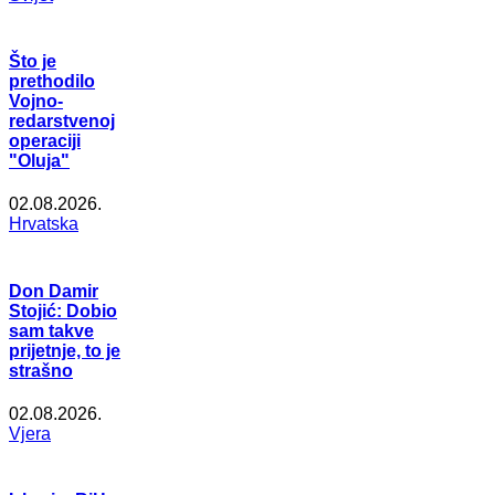
Što je
prethodilo
Vojno-
redarstvenoj
operaciji
"Oluja"
02.08.2026.
Hrvatska
Don Damir
Stojić: Dobio
sam takve
prijetnje, to je
strašno
02.08.2026.
Vjera