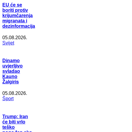
EU će se
boriti protiv
krijumčarenja
migranata i
dezinformacija
05.08.2026.
Svijet
Dinamo
uvjerljivo
svladao
Kauno
Žalgiris
05.08.2026.
Šport
Trump: Iran
će biti vrlo
teško