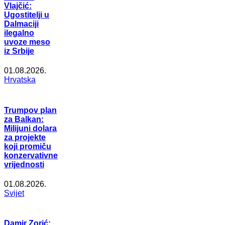
Vlajčić:
Ugostitelji u
Dalmaciji
ilegalno
uvoze meso
iz Srbije
01.08.2026.
Hrvatska
Trumpov plan
za Balkan:
Milijuni dolara
za projekte
koji promiču
konzervativne
vrijednosti
01.08.2026.
Svijet
Damir Zorić: