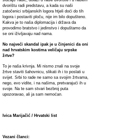
dvorištu radi predstavu, a kada su naši
zatočenici srbijanskih logora htjeli doći do tih
logora i postaviti ploču, nije im bilo dopušteno.
Kakva je to naša diplomacija i država da
provodimo bratstvo i jedinstvo i dopuštamo da
se oni iživljavaju nad nama.
No najveći skandal ipak je u činjenici da oni
nad hrvatskim kostima veličaju srpske
žrtve?
To je naša krivnja. Mi nismo znali na svoje
žrtve staviti šahovnicu, slikati ih i to poslati u
svijet. Srbi to rade ne samo sa svojim žrtvama,
nego, evo vidite, i na našima, pretvarajući ih u
svoje. Na te sam stvari bezbroj puta
upozoravao, ali ja sam nemoćan.
Ivica Marijačić / Hrvatski list
Vezani članci: