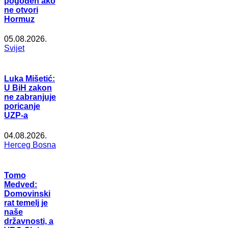
pogođen ako
ne otvori
Hormuz
05.08.2026.
Svijet
Luka Mišetić:
U BiH zakon
ne zabranjuje
poricanje
UZP-a
04.08.2026.
Herceg Bosna
Tomo
Medved:
Domovinski
rat temelj je
naše
državnosti, a