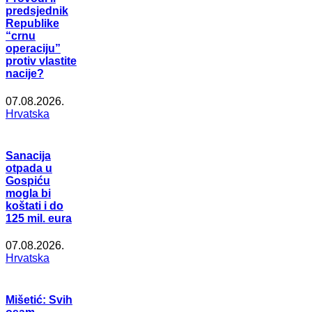
predsjednik
Republike
“crnu
operaciju”
protiv vlastite
nacije?
07.08.2026.
Hrvatska
Sanacija
otpada u
Gospiću
mogla bi
koštati i do
125 mil. eura
07.08.2026.
Hrvatska
Mišetić: Svih