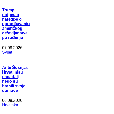
Trump
potpisao
naredbe o
ograničavanju
američkog
državljanstva
po rođenju
07.08.2026.
Svijet
Ante Šušnjar:
Hrvati nisu
napadali,
nego su
branili svoje
domove
06.08.2026.
Hrvatska