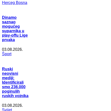
Herceg Bosna
Dinamo
saznao
mogućeg
suparnika u
play-offu Lige
prvaka
03.08.2026.
Šport
Ruski
neovisni
mediji:
Identificirali
smo 236.000
poginulih
ruskih vojnika
03.08.2026.
Svijet