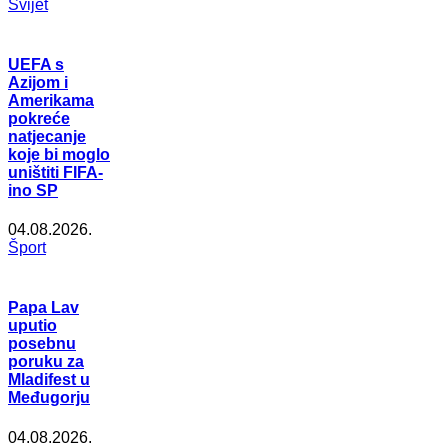
Svijet
UEFA s
Azijom i
Amerikama
pokreće
natjecanje
koje bi moglo
uništiti FIFA-
ino SP
04.08.2026.
Šport
Papa Lav
uputio
posebnu
poruku za
Mladifest u
Međugorju
04.08.2026.