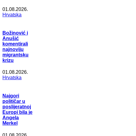
01.08.2026.
Hrvatska
Božinović i
Anušić
komentirali
najnoviju
migrantsku
krizu
01.08.2026.
Hrvatska
Najgori
političar u
poslijeratnoj
Europi bila je
Angela
Merkel
01.08.2026.