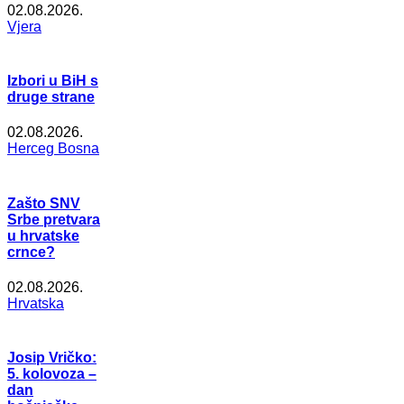
02.08.2026.
Vjera
Izbori u BiH s
druge strane
02.08.2026.
Herceg Bosna
Zašto SNV
Srbe pretvara
u hrvatske
crnce?
02.08.2026.
Hrvatska
Josip Vričko:
5. kolovoza –
dan