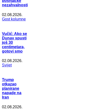
bošnjačke
nezahvalnosti
02.08.2026.
Gost kolumne
Vučić: Ako se
Dunav spusti
još 30
centimetara,
gotovi smo
02.08.2026.
Svijet
Trump
otkazao
planirane
napade na
Iran
02.08.2026.