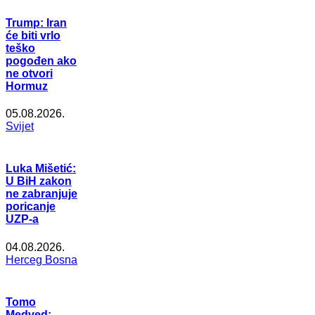
Trump: Iran
će biti vrlo
teško
pogođen ako
ne otvori
Hormuz
05.08.2026.
Svijet
Luka Mišetić:
U BiH zakon
ne zabranjuje
poricanje
UZP-a
04.08.2026.
Herceg Bosna
Tomo
Medved: