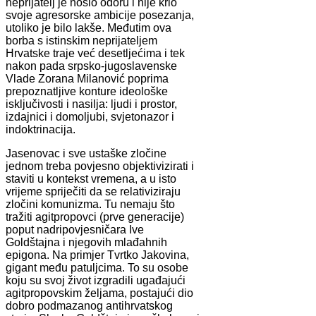
neprijatelj je nosio odoru i nije krio
svoje agresorske ambicije posezanja,
utoliko je bilo lakše. Međutim ova
borba s istinskim neprijateljem
Hrvatske traje već desetljećima i tek
nakon pada srpsko-jugoslavenske
Vlade Zorana Milanović poprima
prepoznatljive konture ideološke
isključivosti i nasilja: ljudi i prostor,
izdajnici i domoljubi, svjetonazor i
indoktrinacija.
Jasenovac i sve ustaške zločine
jednom treba povjesno objektivizirati i
staviti u kontekst vremena, a u isto
vrijeme spriječiti da se relativiziraju
zločini komunizma. Tu nemaju što
tražiti agitpropovci (prve generacije)
poput nadripovjesničara Ive
Goldštajna i njegovih mlađahnih
epigona. Na primjer Tvrtko Jakovina,
gigant među patuljcima. To su osobe
koju su svoj život izgradili ugađajući
agitpropovskim željama, postajući dio
dobro podmazanog antihrvatskog