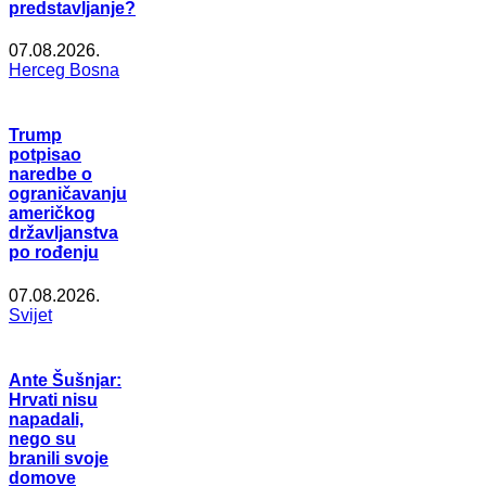
predstavljanje?
07.08.2026.
Herceg Bosna
Trump
potpisao
naredbe o
ograničavanju
američkog
državljanstva
po rođenju
07.08.2026.
Svijet
Ante Šušnjar:
Hrvati nisu
napadali,
nego su
branili svoje
domove