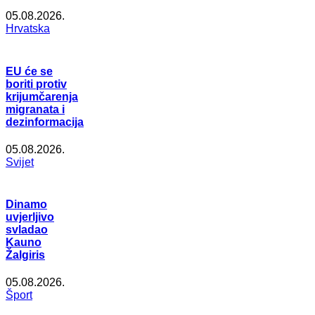
05.08.2026.
Hrvatska
EU će se
boriti protiv
krijumčarenja
migranata i
dezinformacija
05.08.2026.
Svijet
Dinamo
uvjerljivo
svladao
Kauno
Žalgiris
05.08.2026.
Šport