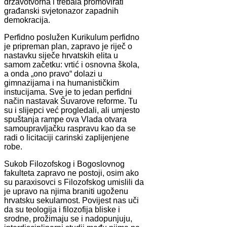
državotvorna i trebala promovirati
građanski svjetonazor zapadnih
demokracija.
Perfidno poslužen Kurikulum perfidno
je pripreman plan, zapravo je riječ o
nastavku siječe hrvatskih elita u
samom začetku: vrtić i osnovna škola,
a onda „ono pravo“ dolazi u
gimnazijama i na humanističkim
instucijama. Sve je to jedan perfidni
način nastavak Šuvarove reforme. Tu
su i slijepci već progledali, ali umjesto
spuštanja rampe ova Vlada otvara
samoupravljačku raspravu kao da se
radi o licitaciji carinski zaplijenjene
robe.
Sukob Filozofskog i Bogoslovnog
fakulteta zapravo ne postoji, osim ako
su paraxisovci s Filozofskog umislili da
je upravo na njima braniti ugoženu
hrvatsku sekularnost. Povijest nas uči
da su teologija i filozofija bliske i
srodne, prožimaju se i nadopunjuju,