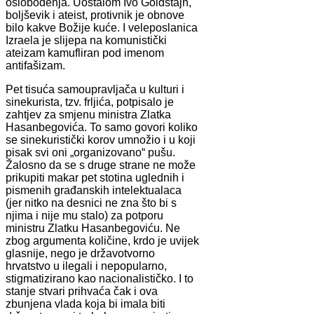
oslobođenja. Uostalom Ivo Goldštajn,
boljševik i ateist, protivnik je obnove
bilo kakve Božije kuće. I veleposlanica
Izraela je slijepa na komunistički
ateizam kamufliran pod imenom
antifašizam.
Pet tisuća samoupravljača u kulturi i
sinekurista, tzv. frljića, potpisalo je
zahtjev za smjenu ministra Zlatka
Hasanbegovića. To samo govori koliko
se sinekuristički korov umnožio i u koji
pisak svi oni „organizovano“ pušu.
Žalosno da se s druge strane ne može
prikupiti makar pet stotina uglednih i
pismenih građanskih intelektualaca
(jer nitko na desnici ne zna što bi s
njima i nije mu stalo) za potporu
ministru Zlatku Hasanbegoviću. Ne
zbog argumenta količine, krdo je uvijek
glasnije, nego je državotvorno
hrvatstvo u ilegali i nepopularno,
stigmatizirano kao nacionalističko. I to
stanje stvari prihvaća čak i ova
zbunjena vlada koja bi imala biti