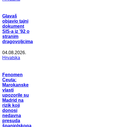
Glavaš
objavio tajni
dokument
SIS-a iz ’92 o
stranim
dragovoljcima
04.08.2026.
Hrvatska
Fenomen
Ceuta:
Marokanske
vlasti
upozorile su
Madrid na
rizik koji
donosi
nedavna
presuda
španjolskoga