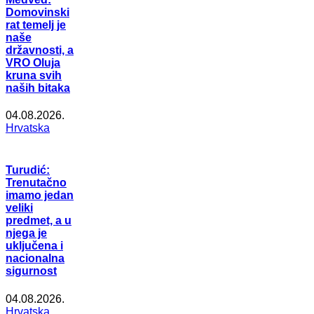
Domovinski
rat temelj je
naše
državnosti, a
VRO Oluja
kruna svih
naših bitaka
04.08.2026.
Hrvatska
Turudić:
Trenutačno
imamo jedan
veliki
predmet, a u
njega je
uključena i
nacionalna
sigurnost
04.08.2026.
Hrvatska