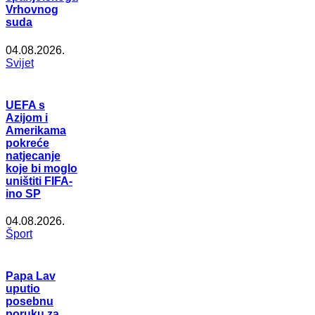
Vrhovnog
suda
04.08.2026.
Svijet
UEFA s
Azijom i
Amerikama
pokreće
natjecanje
koje bi moglo
uništiti FIFA-
ino SP
04.08.2026.
Šport
Papa Lav
uputio
posebnu
poruku za