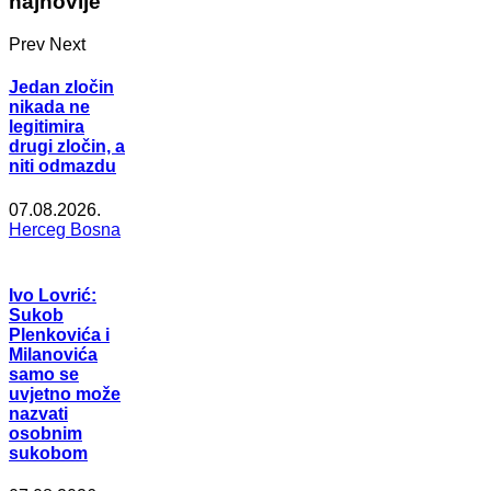
najnovije
Prev
Next
Jedan zločin
nikada ne
legitimira
drugi zločin, a
niti odmazdu
07.08.2026.
Herceg Bosna
Ivo Lovrić:
Sukob
Plenkovića i
Milanovića
samo se
uvjetno može
nazvati
osobnim
sukobom