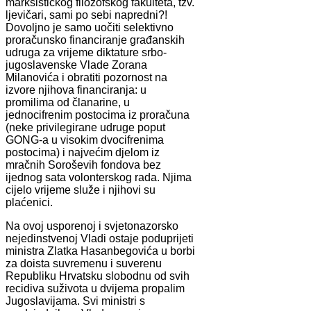
marksističkog filozofskog fakulteta, tzv.
ljevičari, sami po sebi napredni?!
Dovoljno je samo uočiti selektivno
proračunsko financiranje građanskih
udruga za vrijeme diktature srbo-
jugoslavenske Vlade Zorana
Milanovića i obratiti pozornost na
izvore njihova financiranja: u
promilima od članarine, u
jednocifrenim postocima iz proračuna
(neke privilegirane udruge poput
GONG-a u visokim dvocifrenima
postocima) i najvećim djelom iz
mračnih Soroševih fondova bez
ijednog sata volonterskog rada. Njima
cijelo vrijeme služe i njihovi su
plaćenici.
Na ovoj usporenoj i svjetonazorsko
nejedinstvenoj Vladi ostaje poduprijeti
ministra Zlatka Hasanbegovića u borbi
za doista suvremenu i suverenu
Republiku Hrvatsku slobodnu od svih
recidiva suživota u dvijema propalim
Jugoslavijama. Svi ministri s