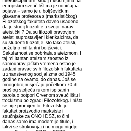
interdisciplinarni studij među njima na
europskim sveučilištima je uobičajna
pojava – samo je u boljševičkim
glavama profesora s (marksističkog)
Filozofskog fakulteta davno usađeno
da je studij filozofije u svojoj naravi
ateistički!? Da su filozofi pravovjerni
ateisti suprostavljeni klerikalcima, da
su studenti filozofije isto tako ateisti,
poželjno militantni boljševici.
Sekularnost se pobrkala s ateizmom. I
taj militantan ateizam zaostao iz
samoupravljačkih vremena ostao je
zadani pravac svih filozofskih fakulteta
u znanstvenog socijalizma od 1945.
godine na ovamo, do danas. Još se
mnogobrojni sjećaju početkom 70-ih
prošlog stoljeća rukom ispisanih
parola o potpori Crvenom sveučilištu i
trockizmu po zgradi Filozofskog. I ništa
se nije promijenilo. Filozofski je
fakultet proizvodio marksiste i
stručnjake za ONO i DSZ, to čini i
danas samo ima modernije titule, i
takvi se strukovnjaci ne mogu nigdje