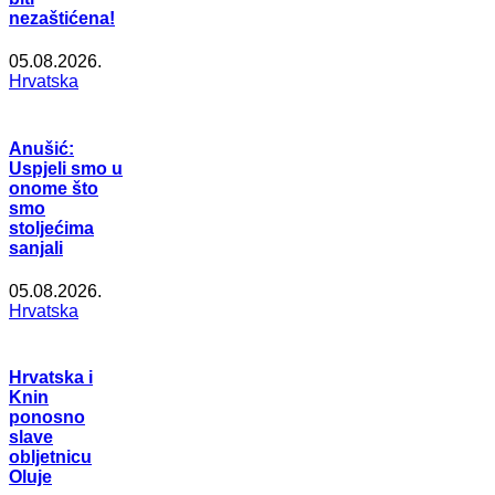
nezaštićena!
05.08.2026.
Hrvatska
Anušić:
Uspjeli smo u
onome što
smo
stoljećima
sanjali
05.08.2026.
Hrvatska
Hrvatska i
Knin
ponosno
slave
obljetnicu
Oluje