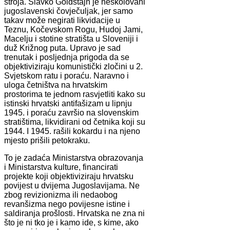
stroja. Slavko Goldštajn je neškolovani
jugoslavenski čovječuljak, jer samo
takav može negirati likvidacije u
Teznu, Kočevskom Rogu, Hudoj Jami,
Macelju i stotine stratišta u Sloveniji i
duž Križnog puta. Upravo je sad
trenutak i posljednja prigoda da se
objektiviziraju komunistički zločini u 2.
Svjetskom ratu i poraću. Naravno i
uloga četništva na hrvatskim
prostorima te jednom rasvjetliti kako su
istinski hrvatski antifašizam u lipnju
1945. i poraću završio na slovenskim
stratištima, likvidirani od četnika koji su
1944. I 1945. rašili kokardu i na njeno
mjesto prišili petokraku.
To je zadaća Ministarstva obrazovanja
i Ministarstva kulture, financirati
projekte koji objektiviziraju hrvatsku
povijest u dvijema Jugoslavijama. Ne
zbog revizionizma ili nedaobog
revanšizma nego povijesne istine i
saldiranja prošlosti. Hrvatska ne zna ni
što je ni tko je i kamo ide, s kime, ako