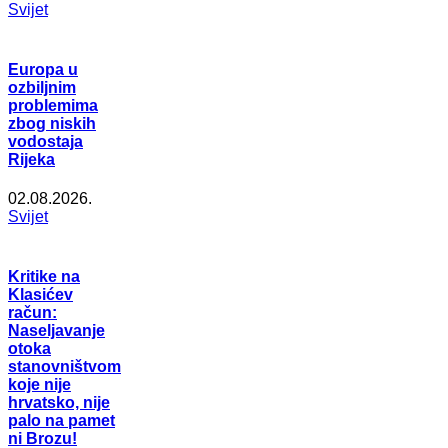
Svijet
Europa u
ozbiljnim
problemima
zbog niskih
vodostaja
Rijeka
02.08.2026.
Svijet
Kritike na
Klasićev
račun:
Naseljavanje
otoka
stanovništvom
koje nije
hrvatsko, nije
palo na pamet
ni Brozu!