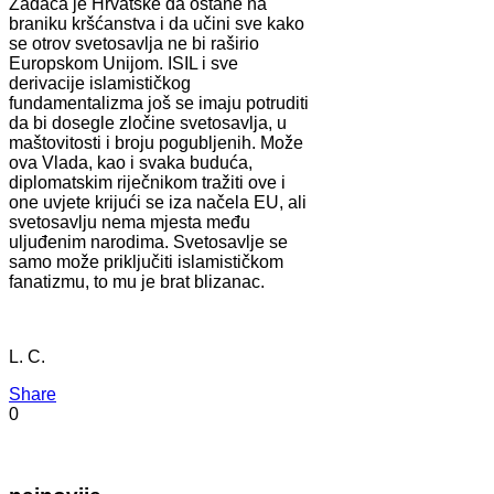
Zadaća je Hrvatske da ostane na
braniku kršćanstva i da učini sve kako
se otrov svetosavlja ne bi raširio
Europskom Unijom. ISIL i sve
derivacije islamističkog
fundamentalizma još se imaju potruditi
da bi dosegle zločine svetosavlja, u
maštovitosti i broju pogubljenih. Može
ova Vlada, kao i svaka buduća,
diplomatskim riječnikom tražiti ove i
one uvjete krijući se iza načela EU, ali
svetosavlju nema mjesta među
uljuđenim narodima. Svetosavlje se
samo može priključiti islamističkom
fanatizmu, to mu je brat blizanac.
L. C.
Share
0