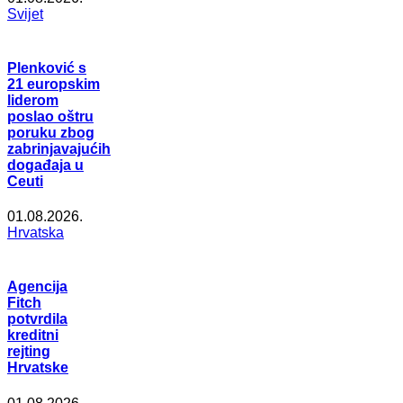
Svijet
Plenković s
21 europskim
liderom
poslao oštru
poruku zbog
zabrinjavajućih
događaja u
Ceuti
01.08.2026.
Hrvatska
Agencija
Fitch
potvrdila
kreditni
rejting
Hrvatske