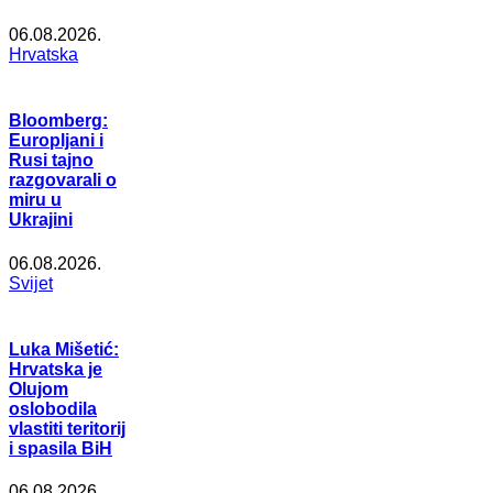
06.08.2026.
Hrvatska
Bloomberg:
Europljani i
Rusi tajno
razgovarali o
miru u
Ukrajini
06.08.2026.
Svijet
Luka Mišetić:
Hrvatska je
Olujom
oslobodila
vlastiti teritorij
i spasila BiH
06.08.2026.