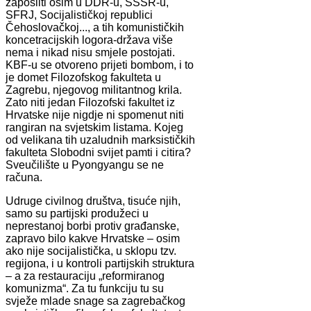
zaposliti osim u DDR-u, SSSR-u,
SFRJ, Socijalističkoj republici
Čehoslovačkoj..., a tih komunističkih
koncetracijskih logora-država više
nema i nikad nisu smjele postojati.
KBF-u se otvoreno prijeti bombom, i to
je domet Filozofskog fakulteta u
Zagrebu, njegovog militantnog krila.
Zato niti jedan Filozofski fakultet iz
Hrvatske nije nigdje ni spomenut niti
rangiran na svjetskim listama. Kojeg
od velikana tih uzaludnih marksističkih
fakulteta Slobodni svijet pamti i citira?
Sveučilište u Pyongyangu se ne
računa.
Udruge civilnog društva, tisuće njih,
samo su partijski produžeci u
neprestanoj borbi protiv građanske,
zapravo bilo kakve Hrvatske – osim
ako nije socijalistička, u sklopu tzv.
regijona, i u kontroli partijskih struktura
– a za restauraciju „reformiranog
komunizma“. Za tu funkciju tu su
svježe mlade snage sa zagrebačkog