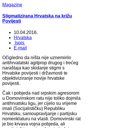
Magazine
Stigmatizirana Hrvatska na križu
Povijesti
10.04.2016.
Hrvatska
Ispis
E-mail
Očigledno da ništa nije uznemirilo
antihrvatatski agitprop drugog i trećeg
naraštaja kao skidanje stigmi s
Hrvatske povijesti i državnosti te
objektiviziranje novije hrvatske
povijesti.
Čak i pobjeda nad srpskim agresorom
u Domovinskom ratu nije toliko dojmila
antihrvatsku ligu, jer cijelo su vrijeme
imali (Socijalističku) Republiku
Hrvatsku, samoupravljanje i partijsku
nomenklaturu na vlasti. Domovinski rat
je bio krvava vojna pobjeda, ali