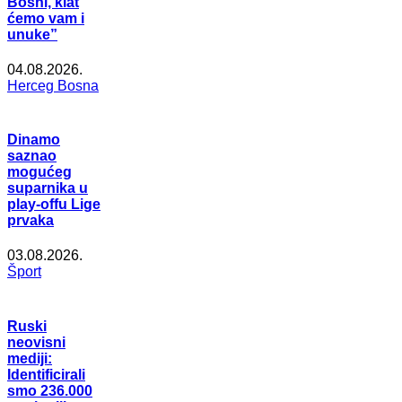
Bosni, klat
ćemo vam i
unuke”
04.08.2026.
Herceg Bosna
Dinamo
saznao
mogućeg
suparnika u
play-offu Lige
prvaka
03.08.2026.
Šport
Ruski
neovisni
mediji:
Identificirali
smo 236.000