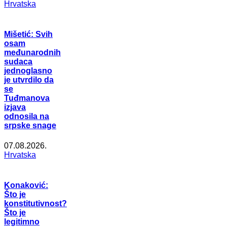
Hrvatska
Mišetić: Svih
osam
međunarodnih
sudaca
jednoglasno
je utvrdilo da
se
Tuđmanova
izjava
odnosila na
srpske snage
07.08.2026.
Hrvatska
Konaković:
Što je
konstitutivnost?
Što je
legitimno