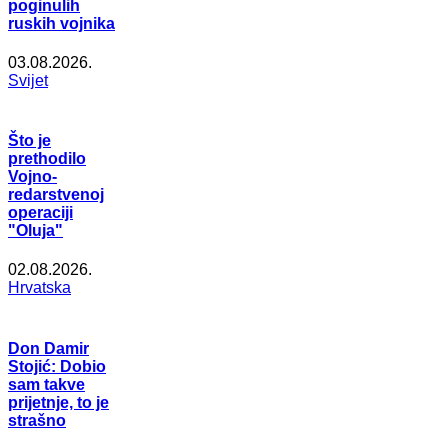
poginulih
ruskih vojnika
03.08.2026.
Svijet
Što je
prethodilo
Vojno-
redarstvenoj
operaciji
"Oluja"
02.08.2026.
Hrvatska
Don Damir
Stojić: Dobio
sam takve
prijetnje, to je
strašno