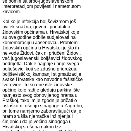
se pomiri sa srbo-jugoslavenskom
interpretacijom povijesti i nametnutom
krivicom.
Koliko je infekcija boljševizmom još
uvijek snažna, govori i podatak o
židovskim općinama u Hrvatskoj koje
su ove godine odbile sudjelovati na
komemoraciji u Jasenovcu. Problem
židovskih općina u Hrvatskoj je što ih
ne vode Židovi, čak ni priučeni Židovi,
već jugoslavenski boljševici židovskog
podrijetla. Dakle najprije i prije svega
bolješevici koji se zdušno pridružuju
boljševističkoj kampanji stigmatizacije
svake Hrvatske kao navodne fašističke
tvorevine. To su one iste židovske
općine koje radije gledaju parkiralište
namjesto svog obnovljenog hrama u
Praškoj, tako im je zgodnije pričati o
ustaškom rušenju sinagoge u Zagrebu,
pri tome namjerno zaboravljajući da je
hram srušila njemačka inžinjerija i
činjenicu da je većina sinagoga u
Hrvatskoj srušena nakon tzv.