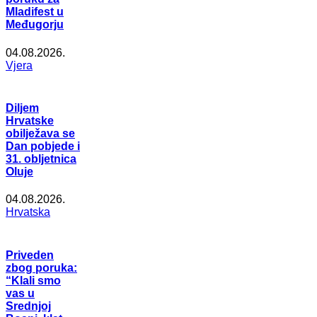
Mladifest u
Međugorju
04.08.2026.
Vjera
Diljem
Hrvatske
obilježava se
Dan pobjede i
31. obljetnica
Oluje
04.08.2026.
Hrvatska
Priveden
zbog poruka:
“Klali smo
vas u
Srednjoj