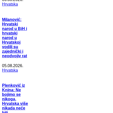
Hrvatska
Milanović:
Hrvatski
narod u BiH i
hrvatski
narod u
Hrvatskoj
vodili su
zajednički i
neodvojiv rat
05.08.2026.
Hrvatska
Plenković iz
Knina: Ne
bojimo se
nikoga,
Hrvatska više
nikada neće
biti