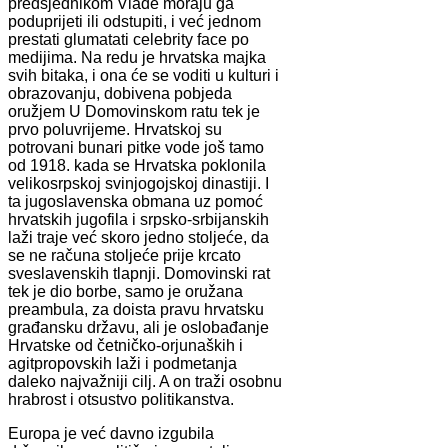
predsjednikom Vlade moraju ga
poduprijeti ili odstupiti, i već jednom
prestati glumatati celebrity face po
medijima. Na redu je hrvatska majka
svih bitaka, i ona će se voditi u kulturi i
obrazovanju, dobivena pobjeda
oružjem U Domovinskom ratu tek je
prvo poluvrijeme. Hrvatskoj su
potrovani bunari pitke vode još tamo
od 1918. kada se Hrvatska poklonila
velikosrpskoj svinjogojskoj dinastiji. I
ta jugoslavenska obmana uz pomoć
hrvatskih jugofila i srpsko-srbijanskih
laži traje već skoro jedno stoljeće, da
se ne računa stoljeće prije krcato
sveslavenskih tlapnji. Domovinski rat
tek je dio borbe, samo je oružana
preambula, za doista pravu hrvatsku
građansku državu, ali je oslobađanje
Hrvatske od četničko-orjunaških i
agitpropovskih laži i podmetanja
daleko najvažniji cilj. A on traži osobnu
hrabrost i otsustvo politikanstva.
Europa je već davno izgubila