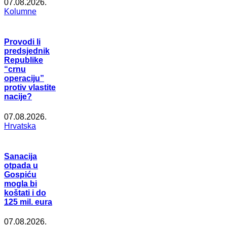
07.08.2026.
Kolumne
Provodi li
predsjednik
Republike
“crnu
operaciju”
protiv vlastite
nacije?
07.08.2026.
Hrvatska
Sanacija
otpada u
Gospiću
mogla bi
koštati i do
125 mil. eura
07.08.2026.