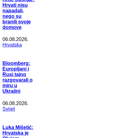
Hrvati nisu
napadali,
nego su
branili svoje
domove
06.08.2026.
Hrvatska
Bloomberg:
Europljani i
Rusi tajno
razgovarali o
miru u
Ukrajini
06.08.2026.
Svijet
Luka Mišetić:
Hrvatska je