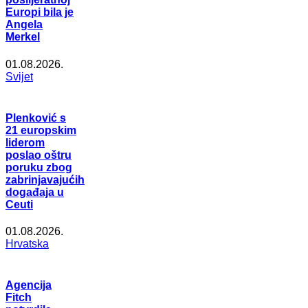
Europi bila je
Angela
Merkel
01.08.2026.
Svijet
Plenković s
21 europskim
liderom
poslao oštru
poruku zbog
zabrinjavajućih
događaja u
Ceuti
01.08.2026.
Hrvatska
Agencija
Fitch