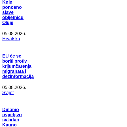
Knin
ponosno
slave
obljetnicu
Oluje
05.08.2026.
Hrvatska
EU će se
boriti protiv
krijumčarenja
migranata i
dezinformacija
05.08.2026.
Svijet
Dinamo
uvjerljivo
svladao
Kauno