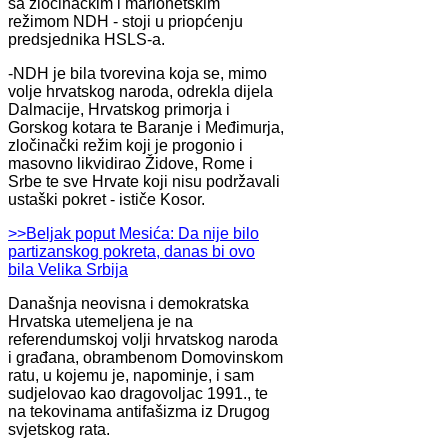
sa zločinačkim i marionetskim
režimom NDH - stoji u priopćenju
predsjednika HSLS-a.
-NDH je bila tvorevina koja se, mimo
volje hrvatskog naroda, odrekla dijela
Dalmacije, Hrvatskog primorja i
Gorskog kotara te Baranje i Međimurja,
zločinački režim koji je progonio i
masovno likvidirao Židove, Rome i
Srbe te sve Hrvate koji nisu podržavali
ustaški pokret - ističe Kosor.
>>Beljak poput Mesića: Da nije bilo
partizanskog pokreta, danas bi ovo
bila Velika Srbija
Današnja neovisna i demokratska
Hrvatska utemeljena je na
referendumskoj volji hrvatskog naroda
i građana, obrambenom Domovinskom
ratu, u kojemu je, napominje, i sam
sudjelovao kao dragovoljac 1991., te
na tekovinama antifašizma iz Drugog
svjetskog rata.