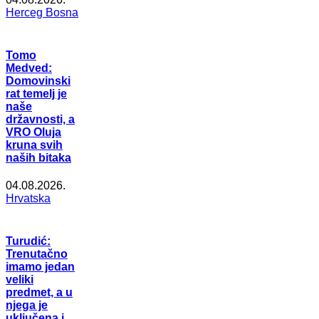
Herceg Bosna
Tomo
Medved:
Domovinski
rat temelj je
naše
državnosti, a
VRO Oluja
kruna svih
naših bitaka
04.08.2026.
Hrvatska
Turudić:
Trenutačno
imamo jedan
veliki
predmet, a u
njega je
uključena i