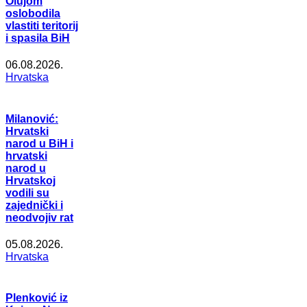
Olujom
oslobodila
vlastiti teritorij
i spasila BiH
06.08.2026.
Hrvatska
Milanović:
Hrvatski
narod u BiH i
hrvatski
narod u
Hrvatskoj
vodili su
zajednički i
neodvojiv rat
05.08.2026.
Hrvatska
Plenković iz