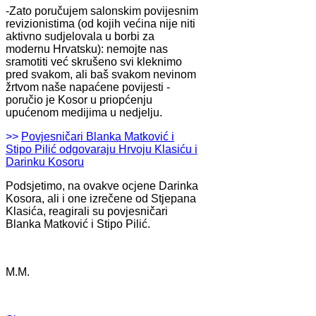
-Zato poručujem salonskim povijesnim
revizionistima (od kojih većina nije niti
aktivno sudjelovala u borbi za
modernu Hrvatsku): nemojte nas
sramotiti već skrušeno svi kleknimo
pred svakom, ali baš svakom nevinom
žrtvom naše napaćene povijesti -
poručio je Kosor u priopćenju
upućenom medijima u nedjelju.
>>
Povjesničari Blanka Matković i
Stipo Pilić odgovaraju Hrvoju Klasiću i
Darinku Kosoru
Podsjetimo, na ovakve ocjene Darinka
Kosora, ali i one izrečene od Stjepana
Klasića, reagirali su povjesničari
Blanka Matković i Stipo Pilić.
M.M.