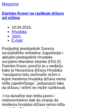
Magazine
Darinko Kosor ne razlikuje državu
od režima
10.04.2016.
Hrvatska
Ispis
E-mail
Posljednji predsjednik Saveza
socijalističke omladine Jugoslavije i
aktualni predsjednik Hrvatske
socijalno-liberalne stranke (HSLS)
Darinko Kosor, poručio je u nedjelju
kako je Nezavisna država Hrvatska
"neosporno bila zločinački režim s
kojim moderna hrvatska država nema
ništa zajedničkoga", pokazujući tako
da državu i režim ne može razlikovati.
-I na današnji dan treba jasno i
nedvosmisleno dati do znanja da
moderna hrvatska država nema ništa