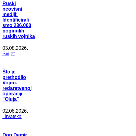
Ruski
neovisni
mediji:
Identificirali
smo 236.000
poginulih
ruskih vojnika
03.08.2026.
Svijet
Što je
prethodilo
Vojno-
redarstvenoj
operaciji
"Oluja"
02.08.2026.
Hrvatska
Don Damir