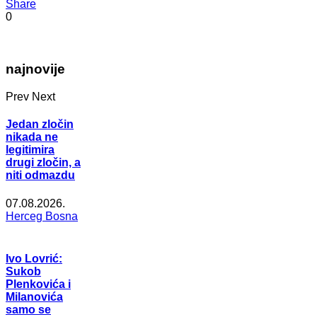
Share
0
najnovije
Prev
Next
Jedan zločin
nikada ne
legitimira
drugi zločin, a
niti odmazdu
07.08.2026.
Herceg Bosna
Ivo Lovrić:
Sukob
Plenkovića i
Milanovića
samo se