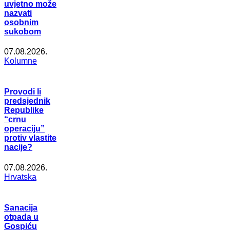
uvjetno može
nazvati
osobnim
sukobom
07.08.2026.
Kolumne
Provodi li
predsjednik
Republike
“crnu
operaciju”
protiv vlastite
nacije?
07.08.2026.
Hrvatska
Sanacija
otpada u
Gospiću