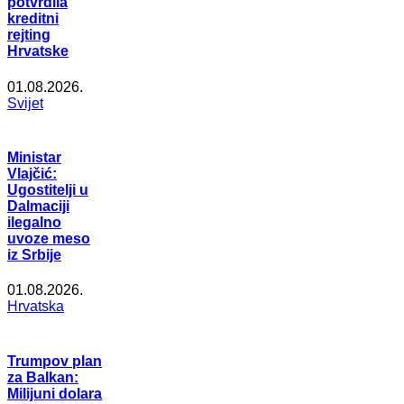
potvrdila
kreditni
rejting
Hrvatske
01.08.2026.
Svijet
Ministar
Vlajčić:
Ugostitelji u
Dalmaciji
ilegalno
uvoze meso
iz Srbije
01.08.2026.
Hrvatska
Trumpov plan
za Balkan:
Milijuni dolara