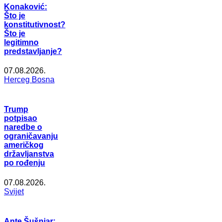
Konaković:
Što je
konstitutivnost?
Što je
legitimno
predstavljanje?
07.08.2026.
Herceg Bosna
Trump
potpisao
naredbe o
ograničavanju
američkog
državljanstva
po rođenju
07.08.2026.
Svijet
Ante Šušnjar: