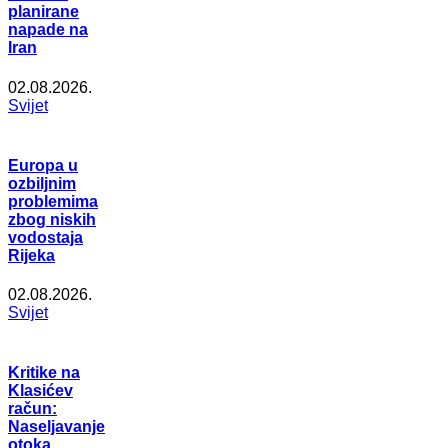
planirane
napade na
Iran
02.08.2026.
Svijet
Europa u
ozbiljnim
problemima
zbog niskih
vodostaja
Rijeka
02.08.2026.
Svijet
Kritike na
Klasićev
račun:
Naseljavanje
otoka