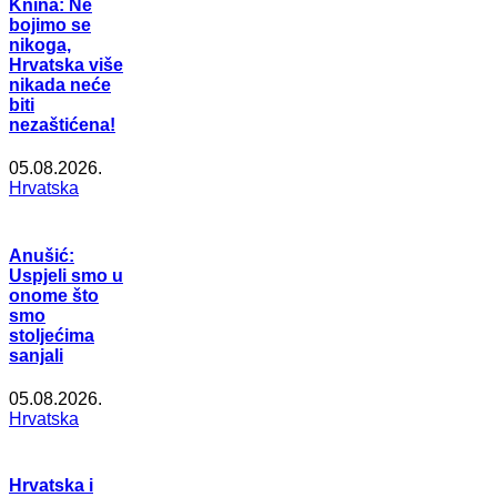
Knina: Ne
bojimo se
nikoga,
Hrvatska više
nikada neće
biti
nezaštićena!
05.08.2026.
Hrvatska
Anušić:
Uspjeli smo u
onome što
smo
stoljećima
sanjali
05.08.2026.
Hrvatska
Hrvatska i