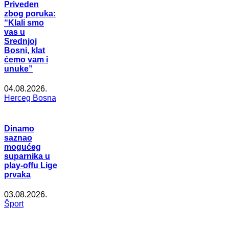
Priveden
zbog poruka:
“Klali smo
vas u
Srednjoj
Bosni, klat
ćemo vam i
unuke”
04.08.2026.
Herceg Bosna
Dinamo
saznao
mogućeg
suparnika u
play-offu Lige
prvaka
03.08.2026.
Šport