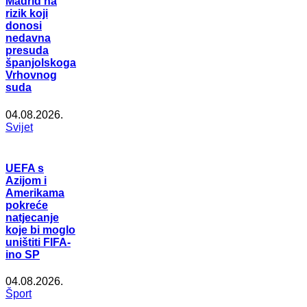
Madrid na
rizik koji
donosi
nedavna
presuda
španjolskoga
Vrhovnog
suda
04.08.2026.
Svijet
UEFA s
Azijom i
Amerikama
pokreće
natjecanje
koje bi moglo
uništiti FIFA-
ino SP
04.08.2026.
Šport