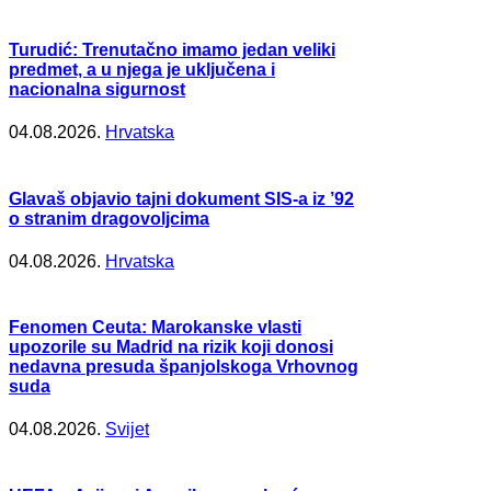
Turudić: Trenutačno imamo jedan veliki
predmet, a u njega je uključena i
nacionalna sigurnost
04.08.2026.
Hrvatska
Glavaš objavio tajni dokument SIS-a iz ’92
o stranim dragovoljcima
04.08.2026.
Hrvatska
Fenomen Ceuta: Marokanske vlasti
upozorile su Madrid na rizik koji donosi
nedavna presuda španjolskoga Vrhovnog
suda
04.08.2026.
Svijet