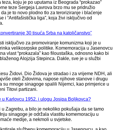
ka teza, koju je po uputama iz Beograda “prokazao”
rne teze Sergeja Lavrova brzo mu se pridružio
da je to novo plodno tlo za teroriziranje i blaćenje
“Antifašistička liga”, koja živi isključivo od
a.
onvertiranje 30 tisuća Srba na katoličanstvo"
risti isključivo za promoviranje komunizma koji je u
 krinka velikosrpske politike. Komemoracija u Jasenovcu
utna vlast “prokazala” kao filoustaška, odnosno kako bi
blaženog Alojzija Stepinca. Dakle, sve je u službi
jesu Židovi. Dio Židova je stradao i za vrijeme NDH, ali
najviše oteli Židovima, napose njihove stanove i drugu
 su mnoge sinagoge spalili Nijemci, kao primjerice u
eni Titovi partizani.
e u Karlovcu 1952. i ulogu Josipa Boljkovca?
ici u Zagrebu, a bilo je nekoliko pokušaja da se tamo
dnju sinagoge je održala vlastitu komemoraciju u
omaće medije, a nekmoli u svjetske.
bojkotirale službenu komemoraciju u Jasenovcu, a kao