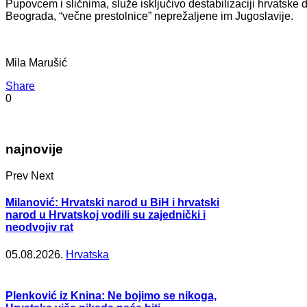
Pupovcem i sličnima, služe isključivo destabilizaciji hrvatske drž
Beograda, “večne prestolnice” neprežaljene im Jugoslavije.
Mila Marušić
Share
0
najnovije
Prev
Next
Milanović: Hrvatski narod u BiH i hrvatski
narod u Hrvatskoj vodili su zajednički i
neodvojiv rat
05.08.2026.
Hrvatska
Plenković iz Knina: Ne bojimo se nikoga,