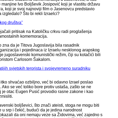
njine Ivo Boljševik Josipović koji je vlastitu državu
 koji je svoj najnoviji film o Jasenovcu predstavio
izgledalo? Što bi rekli Izraelci?
skog društva"
ačali pritisak na Katoličku crkvu radi proglašenja
 i samostalnih komemoracija.
o zna da je Titova Jugoslavija bila rasadnik
anizacija i pojedinaca iz Izraelu nesklonog arapskog
je jugoslavenski komunistički režim, čiji su kotačići bili
eroristom Carlosom Šakalom.
ijih svjetskih terorista i svojevremeno suradniku
tko shvaćao ozbiljno, već bi odavno Izrael poslao
. Ako se već toliko bore protiv ustaša, zašto se ne
oj je otac Eugen Pusić provodio rasne zakone i kao
misliti.
venski boljševici, što znači ateisti, stoga ne mogu biti
 u srp i čekić, budući da je jedina narodnost
pokazali da oni nemaju veze sa Židovima, već zajedno s