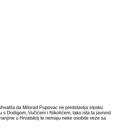
shvatila da Milorad Pupovac ne predstavlja srpsku
u s Dodigom, Vučićem i Nikolićem, tako ista ta javnost
 manjine u Hrvatskoj te nemaju neke osobite veze sa