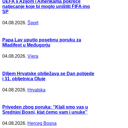
UEFA s Azijom i Amerikama pokreće
natjecanje koje bi moglo uništiti FIFA-ino
SP
04.08.2026.
Šport
Papa Lav uputio posebnu poruku za
Mladifest u Međugorju
04.08.2026.
Vjera
Diljem Hrvatske obilježava se Dan pobjede
i 31. obljetnica Oluje
04.08.2026.
Hrvatska
Priveden zbog poruka: “Klali smo vas u
Srednjoj Bosni, klat ćemo vam i unuke”
04.08.2026.
Herceg Bosna