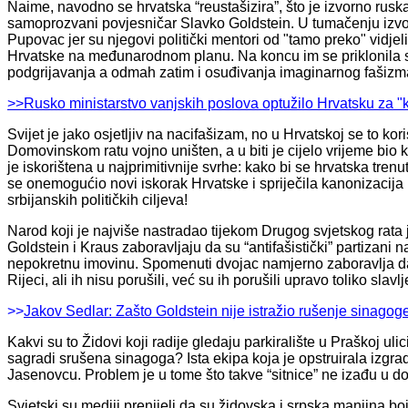
Naime, navodno se hrvatska “reustašizira”, što je izvorno rus
samoprozvani povjesničar Slavko Goldstein. U tumačenju izvo
Pupovac jer su njegovi politički mentori od "tamo preko" vidjeli 
Hrvatske na međunarodnom planu. Na koncu im se priklonila se i 
podgrijavanja a odmah zatim i osuđivanja imaginarnog fašizm
>>Rusko ministarstvo vanjskih poslova optužilo Hrvatsku za "k
Svijet je jako osjetljiv na nacifašizam, no u Hrvatskoj se to ko
Domovinskom ratu vojno uništen, a u biti je cijelo vrijeme bio
je iskorištena u najprimitivnije svrhe: kako bi se hrvatska tren
se onemogućio novi iskorak Hrvatske i spriječila kanonizacija 
srbijanskih političkih ciljeva!
Narod koji je najviše nastradao tijekom Drugog svjetskog rata 
Goldstein i Kraus zaboravljaju da su “antifašistički” partizani 
nepokretnu imovinu. Spomenuti dvojac namjerno zaboravlja da
Rijeci, ali ih nisu porušili, već su ih porušili upravo toliko slavlj
>>
Jakov Sedlar: Zašto Goldstein nije istražio rušenje sinagog
Kakvi su to Židovi koji radije gledaju parkiralište u Praškoj ul
sagradi srušena sinagoga? Ista ekipa koja je opstruirala izgra
Jasenovcu. Problem je u tome što takve “sitnice” ne izađu u d
Svjetski su mediji prenijeli da su židovska i srpska manjina 