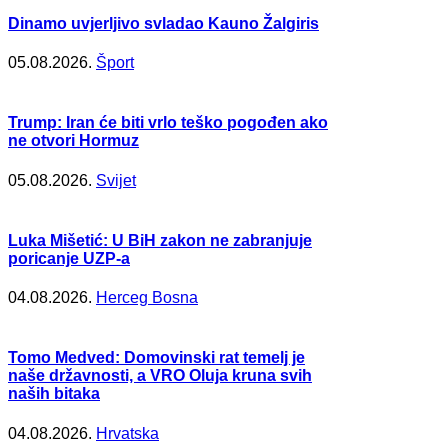
Dinamo uvjerljivo svladao Kauno Žalgiris
05.08.2026.
Šport
Trump: Iran će biti vrlo teško pogođen ako
ne otvori Hormuz
05.08.2026.
Svijet
Luka Mišetić: U BiH zakon ne zabranjuje
poricanje UZP-a
04.08.2026.
Herceg Bosna
Tomo Medved: Domovinski rat temelj je
naše državnosti, a VRO Oluja kruna svih
naših bitaka
04.08.2026.
Hrvatska