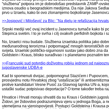
“službena” potpora im je dobrodošao predstavnik ZAMP-ovske ma
iznova osudio u beogradskim medijima. Da nije Jakova Sedlara,
prvo u Izraelu, kako bi ovo zlonamjerno bojkotiranje Jasenovca 
>>Josipović i Milošević za Blic: "Na djelu je refašizacija hrvat
Srpski mediji već ovaj incident u Jasenovcu tumače kako bi poj
Stepinca svetim. I to je svrha i cilj ovakvih perfidnih bojkota
No, Izraelci nisu budale. Službena izraelska politika jako dobr
međunarodnog terorizma i potpomagač mnogih terorističkih org
svijeta. Izraelski političko-sigurnosni sustav jako dobro zna da 
Goldstein i Kraus, blisko surađivao i s planetarno poznatim t
>>Francuski sud potvrdio doživotnu robiju jednom od najpoznat
jugoslavenske UDBA-e
Kad bi spomenuti dvojac, potpomognut Stazićem i Pupovcem, i
prosvjednu notu Hrvatskoj zbog “ustašizacije” ili antisemitizma
protive kandidaturi Vesne Pusić za Glavnog tajnika UN-a, koj
ustaški sudac potpisivao deportacije? O tome također treba raz
Hrvatice i Hrvati moraju shvatiti da su Kraus i Goldstein jugosla
Židovi, jer židovstvo podrazumijeva vjeru u jednoga Boga, a ne
utemeljena na vjeroispovijesti. Postupci Goldsteina i Krausa 