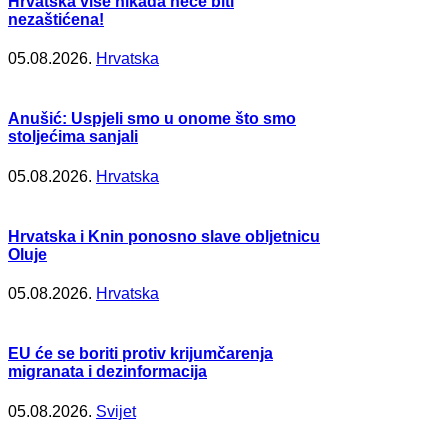
Hrvatska više nikada neće biti
nezaštićena!
05.08.2026.
Hrvatska
Anušić: Uspjeli smo u onome što smo
stoljećima sanjali
05.08.2026.
Hrvatska
Hrvatska i Knin ponosno slave obljetnicu
Oluje
05.08.2026.
Hrvatska
EU će se boriti protiv krijumčarenja
migranata i dezinformacija
05.08.2026.
Svijet