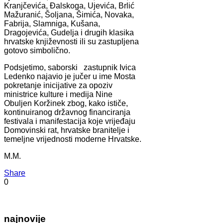
Kranjčevića, Đalskoga, Ujevića, Brlić
Mažuranić, Šoljana, Šimića, Novaka,
Fabrija, Slamniga, Kušana,
Dragojevića, Gudelja i drugih klasika
hrvatske književnosti ili su zastupljena
gotovo simbolično.
Podsjetimo, saborski zastupnik Ivica
Ledenko najavio je jučer u ime Mosta
pokretanje inicijative za opoziv
ministrice kulture i medija Nine
Obuljen Koržinek zbog, kako ističe,
kontinuiranog državnog financiranja
festivala i manifestacija koje vrijeđaju
Domovinski rat, hrvatske branitelje i
temeljne vrijednosti moderne Hrvatske.
M.M.
Share
0
najnovije