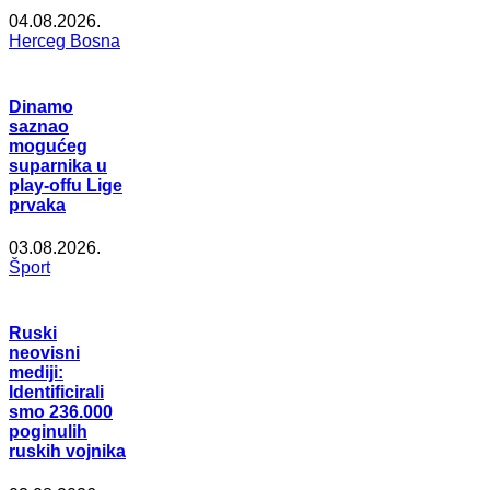
04.08.2026.
Herceg Bosna
Dinamo
saznao
mogućeg
suparnika u
play-offu Lige
prvaka
03.08.2026.
Šport
Ruski
neovisni
mediji:
Identificirali
smo 236.000
poginulih
ruskih vojnika