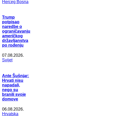
Herceg Bosna
Trump
potpisao
naredbe o
ograničavanju
američkog
državljanstva
po rođenju
07.08.2026.
Svijet
Ante Šušnjar:
Hrvati nisu
napadali,
nego su
branili svoje
domove
06.08.2026.
Hrvatska