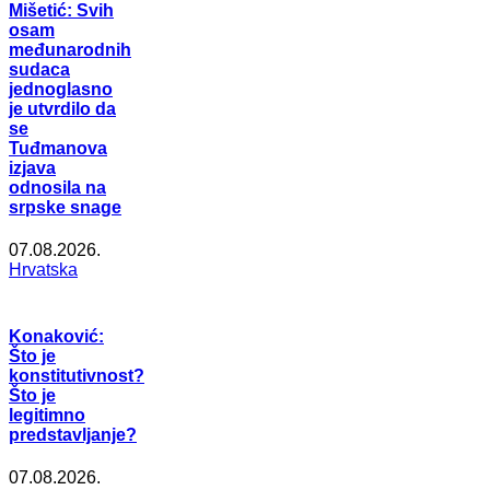
Mišetić: Svih
osam
međunarodnih
sudaca
jednoglasno
je utvrdilo da
se
Tuđmanova
izjava
odnosila na
srpske snage
07.08.2026.
Hrvatska
Konaković:
Što je
konstitutivnost?
Što je
legitimno
predstavljanje?
07.08.2026.