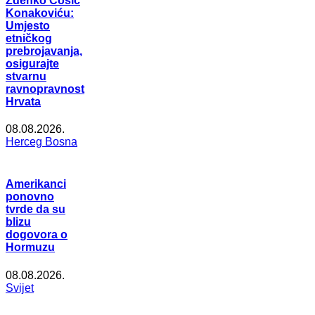
Zdenko Ćosić
Konakoviću:
Umjesto
etničkog
prebrojavanja,
osigurajte
stvarnu
ravnopravnost
Hrvata
08.08.2026.
Herceg Bosna
Amerikanci
ponovno
tvrde da su
blizu
dogovora o
Hormuzu
08.08.2026.
Svijet