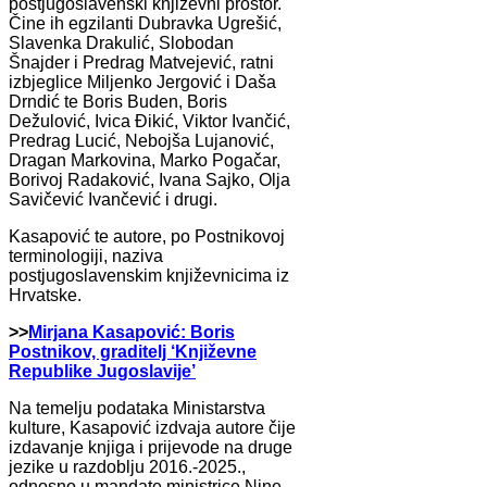
postjugoslavenski književni prostor.
Čine ih egzilanti Dubravka Ugrešić,
Slavenka Drakulić, Slobodan
Šnajder i Predrag Matvejević, ratni
izbjeglice Miljenko Jergović i Daša
Drndić te Boris Buden, Boris
Dežulović, Ivica Đikić, Viktor Ivančić,
Predrag Lucić, Nebojša Lujanović,
Dragan Markovina, Marko Pogačar,
Borivoj Radaković, Ivana Sajko, Olja
Savičević Ivančević i drugi.
Kasapović te autore, po Postnikovoj
terminologiji, naziva
postjugoslavenskim književnicima iz
Hrvatske.
>>
Mirjana Kasapović: Boris
Postnikov, graditelj ‘Književne
Republike Jugoslavije’
Na temelju podataka Ministarstva
kulture, Kasapović izdvaja autore čije
izdavanje knjiga i prijevode na druge
jezike u razdoblju 2016.-2025.,
odnosno u mandate ministrice Nine