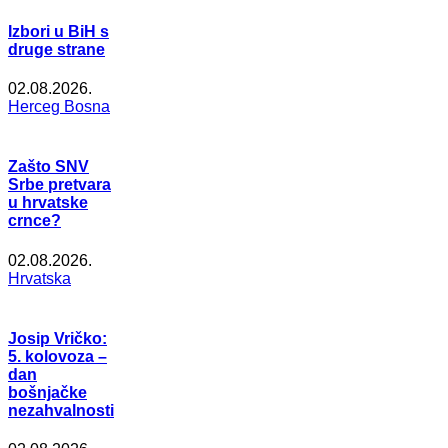
Izbori u BiH s
druge strane
02.08.2026.
Herceg Bosna
Zašto SNV
Srbe pretvara
u hrvatske
crnce?
02.08.2026.
Hrvatska
Josip Vričko:
5. kolovoza –
dan
bošnjačke
nezahvalnosti