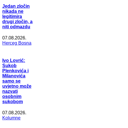
Jedan zločin
nikada ne
legitimira
drugi zločin, a
niti odmazdu
07.08.2026.
Herceg Bosna
Ivo Lovrić:
Sukob
Plenkovića i
Milanovića
samo se
uvjetno može
nazvati
osobnim
sukobom
07.08.2026.
Kolumne