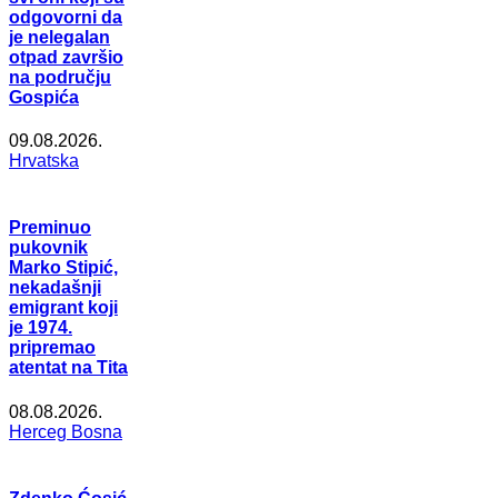
odgovorni da
je nelegalan
otpad završio
na području
Gospića
09.08.2026.
Hrvatska
Preminuo
pukovnik
Marko Stipić,
nekadašnji
emigrant koji
je 1974.
pripremao
atentat na Tita
08.08.2026.
Herceg Bosna