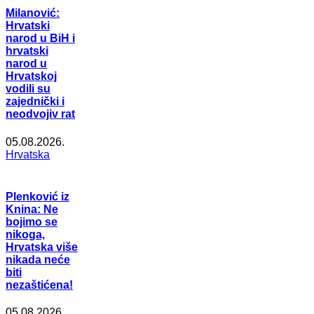
Milanović:
Hrvatski
narod u BiH i
hrvatski
narod u
Hrvatskoj
vodili su
zajednički i
neodvojiv rat
05.08.2026.
Hrvatska
Plenković iz
Knina: Ne
bojimo se
nikoga,
Hrvatska više
nikada neće
biti
nezaštićena!
05.08.2026.