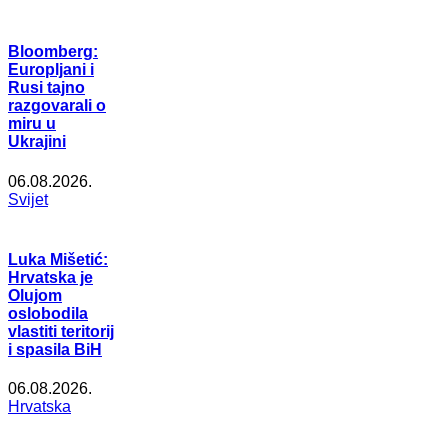
Bloomberg:
Europljani i
Rusi tajno
razgovarali o
miru u
Ukrajini
06.08.2026.
Svijet
Luka Mišetić:
Hrvatska je
Olujom
oslobodila
vlastiti teritorij
i spasila BiH
06.08.2026.
Hrvatska