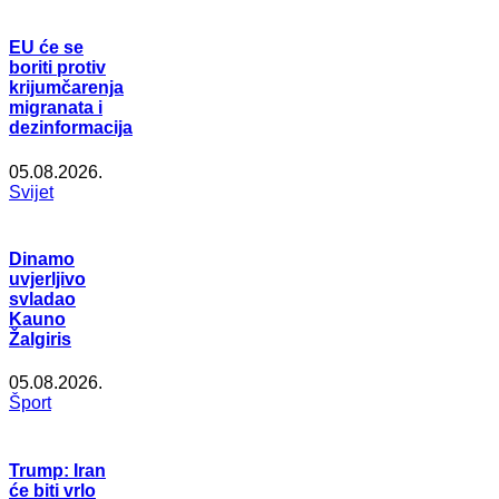
EU će se
boriti protiv
krijumčarenja
migranata i
dezinformacija
05.08.2026.
Svijet
Dinamo
uvjerljivo
svladao
Kauno
Žalgiris
05.08.2026.
Šport
Trump: Iran
će biti vrlo