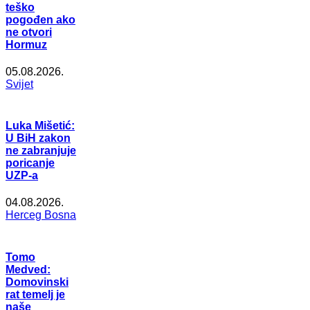
teško
pogođen ako
ne otvori
Hormuz
05.08.2026.
Svijet
Luka Mišetić:
U BiH zakon
ne zabranjuje
poricanje
UZP-a
04.08.2026.
Herceg Bosna
Tomo
Medved:
Domovinski
rat temelj je
naše