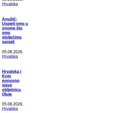
Hrvatska
Anušić:
Uspjeli smo u
onome što
smo
stoljećima
sanjali
05.08.2026.
Hrvatska
Hrvatska i
Knin
ponosno
slave
obljetnicu
Oluje
05.08.2026.
Hrvatska