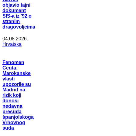
objavio tajni
dokument
SIS-a iz ’92 o
stranim
dragovoljcima
04.08.2026.
Hrvatska
Fenomen
Ceuta:
Marokanske
vlasti
upozorile su
Madrid na
rizik koji
donosi
nedavna
presuda
španjolskoga
Vrhovnog
suda