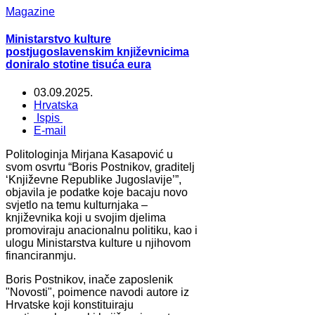
Magazine
Ministarstvo kulture
postjugoslavenskim književnicima
doniralo stotine tisuća eura
03.09.2025.
Hrvatska
Ispis
E-mail
Politologinja Mirjana Kasapović u
svom osvrtu “Boris Postnikov, graditelj
‘Književne Republike Jugoslavije’”,
objavila je podatke koje bacaju novo
svjetlo na temu kulturnjaka –
književnika koji u svojim djelima
promoviraju anacionalnu politiku, kao i
ulogu Ministarstva kulture u njihovom
financiranmju.
Boris Postnikov, inače zaposlenik
"Novosti", poimence navodi autore iz
Hrvatske koji konstituiraju