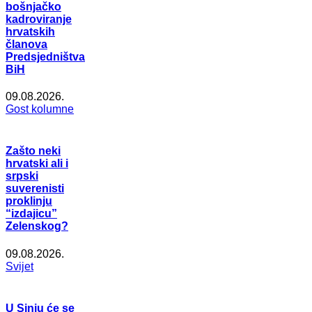
bošnjačko
kadroviranje
hrvatskih
članova
Predsjedništva
BiH
09.08.2026.
Gost kolumne
Zašto neki
hrvatski ali i
srpski
suverenisti
proklinju
“izdajicu”
Zelenskog?
09.08.2026.
Svijet
U Sinju će se