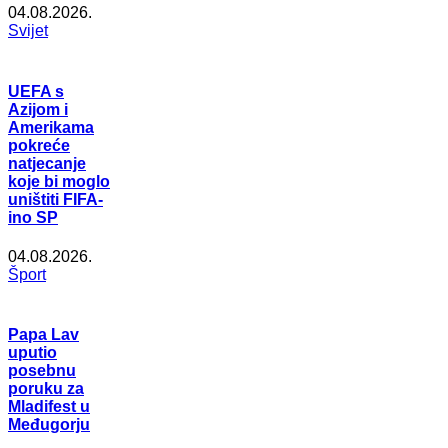
04.08.2026.
Svijet
UEFA s
Azijom i
Amerikama
pokreće
natjecanje
koje bi moglo
uništiti FIFA-
ino SP
04.08.2026.
Šport
Papa Lav
uputio
posebnu
poruku za
Mladifest u
Međugorju