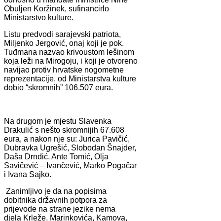
Obuljen Koržinek, sufinancirlo
Ministarstvo kulture.
Listu predvodi sarajevski patriota,
Miljenko Jergović, onaj koji je pok.
Tuđmana nazvao krivoustom lešinom
koja leži na Mirogoju, i koji je otvoreno
navijao protiv hrvatske nogometne
reprezentacije, od Ministarstva kulture
dobio “skromnih” 106.507 eura.
Na drugom je mjestu Slavenka
Drakulić s nešto skromnijih 67.608
eura, a nakon nje su: Jurica Pavičić,
Dubravka Ugrešić, Slobodan Šnajder,
Daša Drndić, Ante Tomić, Olja
Savičević – Ivančević, Marko Pogačar
i Ivana Sajko.
Zanimljivo je da na popisima
dobitnika državnih potpora za
prijevode na strane jezike nema
djela Krleže, Marinkovića, Kamova,