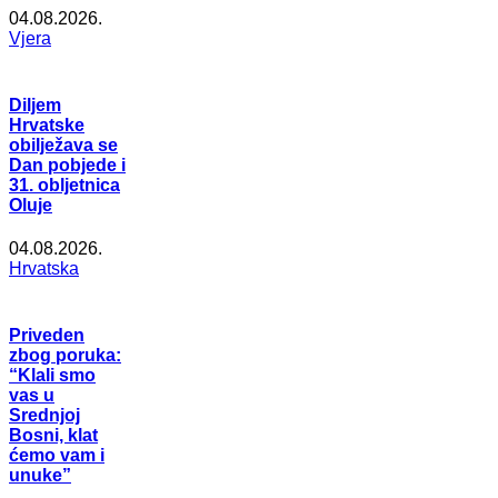
04.08.2026.
Vjera
Diljem
Hrvatske
obilježava se
Dan pobjede i
31. obljetnica
Oluje
04.08.2026.
Hrvatska
Priveden
zbog poruka:
“Klali smo
vas u
Srednjoj
Bosni, klat
ćemo vam i
unuke”