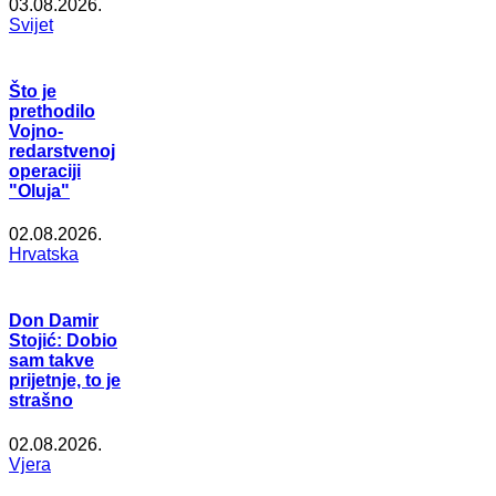
03.08.2026.
Svijet
Što je
prethodilo
Vojno-
redarstvenoj
operaciji
"Oluja"
02.08.2026.
Hrvatska
Don Damir
Stojić: Dobio
sam takve
prijetnje, to je
strašno
02.08.2026.
Vjera