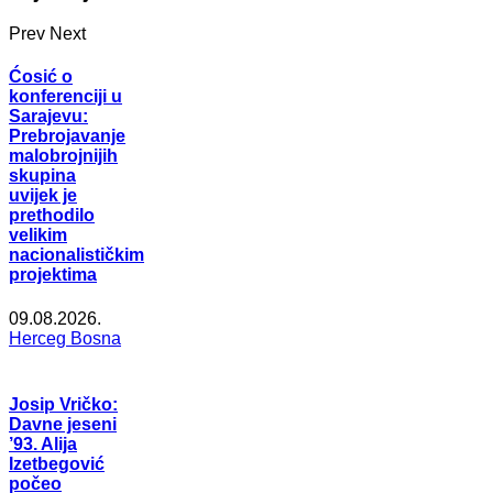
Prev
Next
Ćosić o
konferenciji u
Sarajevu:
Prebrojavanje
malobrojnijih
skupina
uvijek je
prethodilo
velikim
nacionalističkim
projektima
09.08.2026.
Herceg Bosna
Josip Vričko:
Davne jeseni
’93. Alija
Izetbegović
počeo