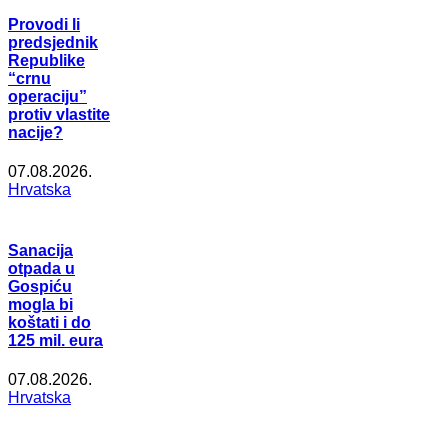
Provodi li
predsjednik
Republike
“crnu
operaciju”
protiv vlastite
nacije?
07.08.2026.
Hrvatska
Sanacija
otpada u
Gospiću
mogla bi
koštati i do
125 mil. eura
07.08.2026.
Hrvatska