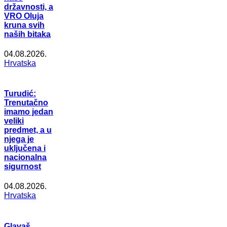
državnosti, a
VRO Oluja
kruna svih
naših bitaka
04.08.2026.
Hrvatska
Turudić:
Trenutačno
imamo jedan
veliki
predmet, a u
njega je
uključena i
nacionalna
sigurnost
04.08.2026.
Hrvatska
Glavaš