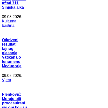
trčati 311.
Sinjska alka
09.08.2026.
Kulturna
baština
Otkriveni
rezultati
tajnog
glasanja
Vatikana o
fenomenu
Međugorja
09.08.2026.
Vjera
Plenković:
Moraju biti
procesuirani
svi oni koji su