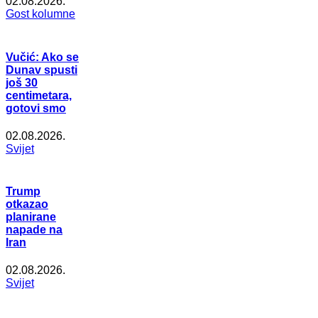
02.08.2026.
Gost kolumne
Vučić: Ako se
Dunav spusti
još 30
centimetara,
gotovi smo
02.08.2026.
Svijet
Trump
otkazao
planirane
napade na
Iran
02.08.2026.
Svijet