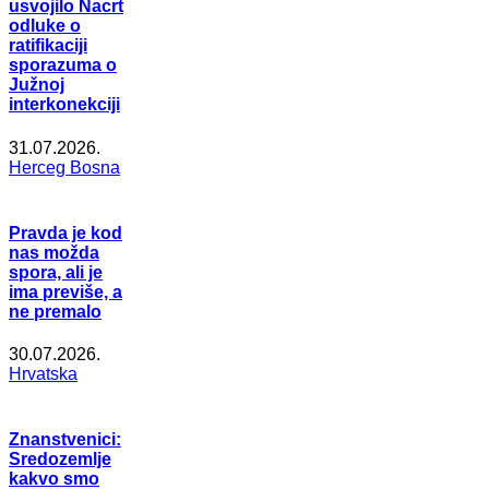
usvojilo Nacrt
odluke o
ratifikaciji
sporazuma o
Južnoj
interkonekciji
31.07.2026.
Herceg Bosna
Pravda je kod
nas možda
spora, ali je
ima previše, a
ne premalo
30.07.2026.
Hrvatska
Znanstvenici:
Sredozemlje
kakvo smo