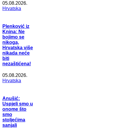
05.08.2026.
Hrvatska
Plenković iz
Knina: Ne
bojimo se
nikoga,
Hrvatska više
nikada neće
biti
nezaštićena!
05.08.2026.
Hrvatska
Anušić:
Uspjeli smo u
onome što
smo
stoljećima
sanjali