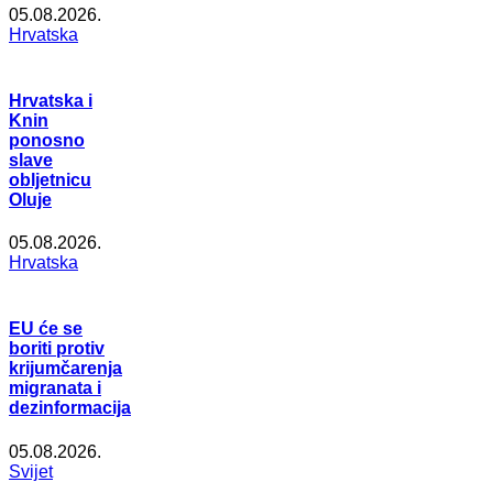
05.08.2026.
Hrvatska
Hrvatska i
Knin
ponosno
slave
obljetnicu
Oluje
05.08.2026.
Hrvatska
EU će se
boriti protiv
krijumčarenja
migranata i
dezinformacija
05.08.2026.
Svijet