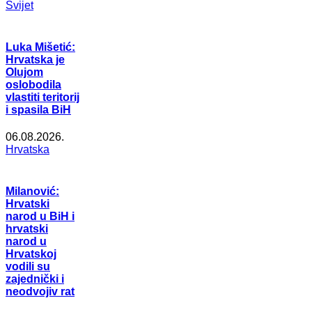
Svijet
Luka Mišetić:
Hrvatska je
Olujom
oslobodila
vlastiti teritorij
i spasila BiH
06.08.2026.
Hrvatska
Milanović:
Hrvatski
narod u BiH i
hrvatski
narod u
Hrvatskoj
vodili su
zajednički i
neodvojiv rat