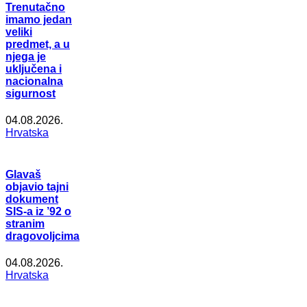
Trenutačno
imamo jedan
veliki
predmet, a u
njega je
uključena i
nacionalna
sigurnost
04.08.2026.
Hrvatska
Glavaš
objavio tajni
dokument
SIS-a iz ’92 o
stranim
dragovoljcima
04.08.2026.
Hrvatska