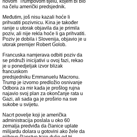
novom Trumpovom tijelu, kojem bi bio
na čelu američki predsjednik.
Međutim, još nisu kazali hoće li
prihvatiti pozivnicu. Kina je također
ranije u utorak objavila da je primila
poziv, ali nije rekla hoće li ga prihvatiti.
Poziv je dobila i Slovenija, objavio je u
utorak premijer Robert Golob.
Francuska namjerava odbiti poziv da
se pridruži inicijativi u ovoj fazi, rekao
je u ponedjeljak izvor blizak
francuskom
predsjedniku Emmanuelu Macronu.
Trump je izvorno predložio osnivanje
Odbora za mir kada je prošlog rujna
najavio svoj plan za okončanje rata u
Gazi, ali sada ga je proširio na sve
sukobe u svijetu.
Nacrt povelje koji je američka
administracija poslala u oko 60
zemalja predviđa da članice uplate
milijardu dolara u gotovini ako žele da
njihovo članstvo traje dulje od tri