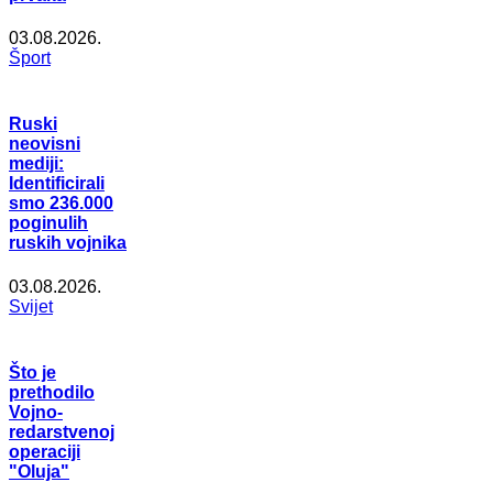
03.08.2026.
Šport
Ruski
neovisni
mediji:
Identificirali
smo 236.000
poginulih
ruskih vojnika
03.08.2026.
Svijet
Što je
prethodilo
Vojno-
redarstvenoj
operaciji
"Oluja"