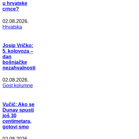
u hrvatske
crnce?
02.08.2026.
Hrvatska
Josip Vričko:
5. kolovoza –
dan
bošnjačke
nezahvalnosti
02.08.2026.
Gost kolumne
Vučić: Ako se
Dunav spusti
još 30
centimetara,
gotovi smo
02.08.2026.