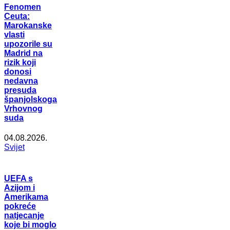
Fenomen
Ceuta:
Marokanske
vlasti
upozorile su
Madrid na
rizik koji
donosi
nedavna
presuda
španjolskoga
Vrhovnog
suda
04.08.2026.
Svijet
UEFA s
Azijom i
Amerikama
pokreće
natjecanje
koje bi moglo