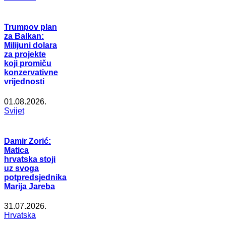
Trumpov plan
za Balkan:
Milijuni dolara
za projekte
koji promiču
konzervativne
vrijednosti
01.08.2026.
Svijet
Damir Zorić:
Matica
hrvatska stoji
uz svoga
potpredsjednika
Marija Jareba
31.07.2026.
Hrvatska