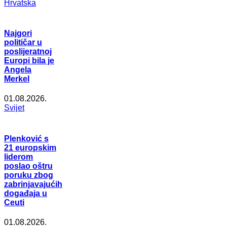
Hrvatska
Najgori
političar u
poslijeratnoj
Europi bila je
Angela
Merkel
01.08.2026.
Svijet
Plenković s
21 europskim
liderom
poslao oštru
poruku zbog
zabrinjavajućih
događaja u
Ceuti
01.08.2026.