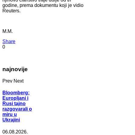
godine, prema dokumentu koji je vidio
Reuters.
M.M.
Share
0
najnovije
Prev
Next
Bloomberg:
Europljani i
Rusi tajno
razgovarali o
miru u
Ukrajini
06.08.2026.