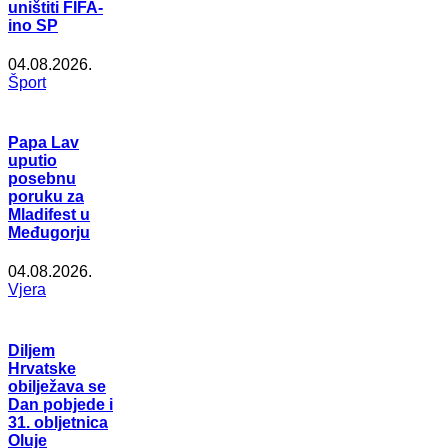
uništiti FIFA-
ino SP
04.08.2026.
Šport
Papa Lav
uputio
posebnu
poruku za
Mladifest u
Međugorju
04.08.2026.
Vjera
Diljem
Hrvatske
obilježava se
Dan pobjede i
31. obljetnica
Oluje