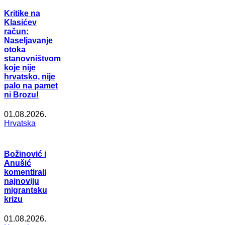
Kritike na
Klasićev
račun:
Naseljavanje
otoka
stanovništvom
koje nije
hrvatsko, nije
palo na pamet
ni Brozu!
01.08.2026.
Hrvatska
Božinović i
Anušić
komentirali
najnoviju
migrantsku
krizu
01.08.2026.