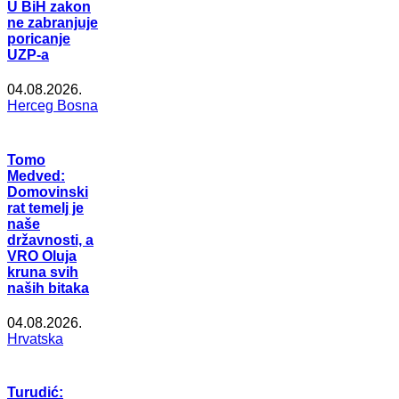
U BiH zakon
ne zabranjuje
poricanje
UZP-a
04.08.2026.
Herceg Bosna
Tomo
Medved:
Domovinski
rat temelj je
naše
državnosti, a
VRO Oluja
kruna svih
naših bitaka
04.08.2026.
Hrvatska
Turudić: