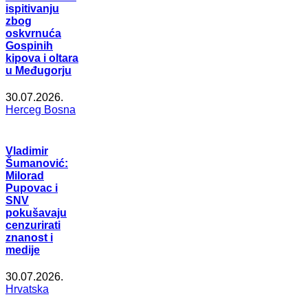
ispitivanju
zbog
oskvrnuća
Gospinih
kipova i oltara
u Međugorju
30.07.2026.
Herceg Bosna
Vladimir
Šumanović:
Milorad
Pupovac i
SNV
pokušavaju
cenzurirati
znanost i
medije
30.07.2026.
Hrvatska