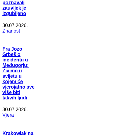
poznavali
zauvijek je
izgubljeno
30.07.2026.
Znanost
Fra Jozo
Grbeš o
incidentu u
Međugorju:
Živimo u
svijetu u
kojem će
vjerojatno sve
više biti
takvih ljudi
30.07.2026.
Vjera
Krakowiak na