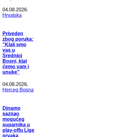
04.08.2026.
Hrvatska
Priveden
zbog poruka:
“Klali smo
vas u
Srednjoj
Bosni, klat
ćemo vam i
unuke”
04.08.2026.
Herceg Bosna
Dinamo
saznao
mogućeg
suparnika u
play-offu Lige
prvaka