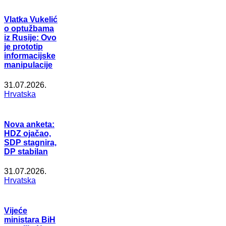
Vlatka Vukelić
o optužbama
iz Rusije: Ovo
je prototip
informacijske
manipulacije
31.07.2026.
Hrvatska
Nova anketa:
HDZ ojačao,
SDP stagnira,
DP stabilan
31.07.2026.
Hrvatska
Vijeće
ministara BiH