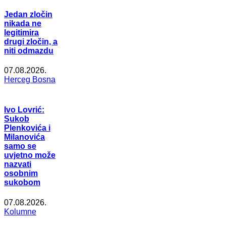
Jedan zločin
nikada ne
legitimira
drugi zločin, a
niti odmazdu
07.08.2026.
Herceg Bosna
Ivo Lovrić:
Sukob
Plenkovića i
Milanovića
samo se
uvjetno može
nazvati
osobnim
sukobom
07.08.2026.
Kolumne