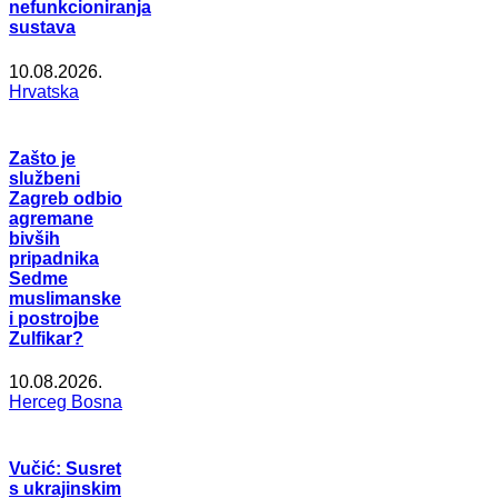
nefunkcioniranja
sustava
10.08.2026.
Hrvatska
Zašto je
službeni
Zagreb odbio
agremane
bivših
pripadnika
Sedme
muslimanske
i postrojbe
Zulfikar?
10.08.2026.
Herceg Bosna
Vučić: Susret
s ukrajinskim