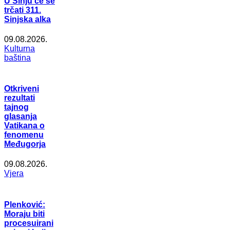
U Sinju će se
trčati 311.
Sinjska alka
09.08.2026.
Kulturna
baština
Otkriveni
rezultati
tajnog
glasanja
Vatikana o
fenomenu
Međugorja
09.08.2026.
Vjera
Plenković:
Moraju biti
procesuirani