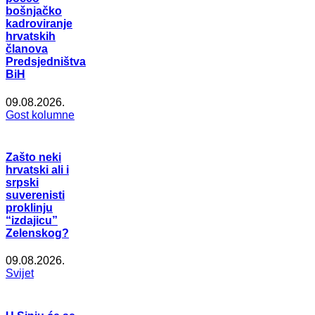
bošnjačko
kadroviranje
hrvatskih
članova
Predsjedništva
BiH
09.08.2026.
Gost kolumne
Zašto neki
hrvatski ali i
srpski
suverenisti
proklinju
“izdajicu”
Zelenskog?
09.08.2026.
Svijet