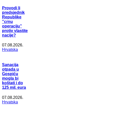
Provodi li
predsjednik
Republike
“crnu
operaciju”
protiv vlastite
nacije?
07.08.2026.
Hrvatska
Sanacija
otpada u
Gospiću
mogla bi
koštati i do
125 mil. eura
07.08.2026.
Hrvatska