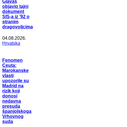
Glavaš
objavio tajni
dokument
SIS-a iz ’92 o
stranim
dragovoljcima
04.08.2026.
Hrvatska
Fenomen
Ceuta:
Marokanske
vlasti
upozorile su
Madrid na
rizik koji
donosi
nedavna
presuda
španjolskoga
Vrhovnog
suda