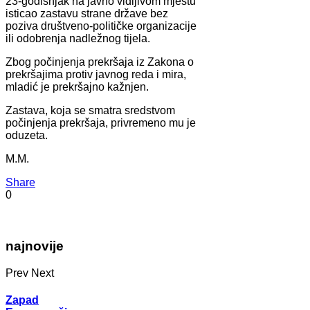
23-godišnjak na javno vidljivom mjestu
isticao zastavu strane države bez
poziva društveno-političke organizacije
ili odobrenja nadležnog tijela.
Zbog počinjenja prekršaja iz Zakona o
prekršajima protiv javnog reda i mira,
mladić je prekršajno kažnjen.
Zastava, koja se smatra sredstvom
počinjenja prekršaja, privremeno mu je
oduzeta.
M.M.
Share
0
najnovije
Prev
Next
Zapad