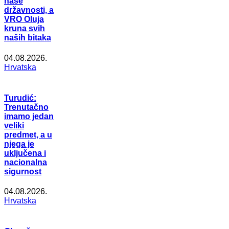
naše
državnosti, a
VRO Oluja
kruna svih
naših bitaka
04.08.2026.
Hrvatska
Turudić:
Trenutačno
imamo jedan
veliki
predmet, a u
njega je
uključena i
nacionalna
sigurnost
04.08.2026.
Hrvatska