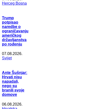
Herceg Bosna
Trump
potpisao
naredbe o
ograničavanju
američkog
državljanstva
po rođenju
07.08.2026.
Svijet
Ante Šušnjar:
Hrvati nisu
napadali,
nego su
branili svoje
domove
06.08.2026.
Hrvatska