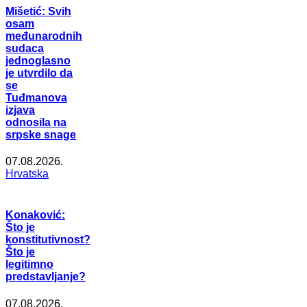
Mišetić: Svih
osam
međunarodnih
sudaca
jednoglasno
je utvrdilo da
se
Tuđmanova
izjava
odnosila na
srpske snage
07.08.2026.
Hrvatska
Konaković:
Što je
konstitutivnost?
Što je
legitimno
predstavljanje?
07.08.2026.