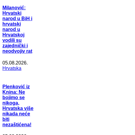
Milanović:
Hrvatski
narod u BiH i
hrvatski
narod u
Hrvatskoj
vodili su
zajednički i
neodvojiv rat
05.08.2026.
Hrvatska
Plenković iz
Knina: Ne
bojimo se
nikoga,
Hrvatska više
nikada neće
biti
nezaštićena!