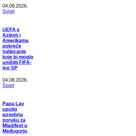
04.08.2026.
Svijet
UEFA s
Azijom i
Amerikama
pokreće
natjecanje
koje bi moglo
uništiti FIFA-
ino SP
04.08.2026.
Šport
Papa Lav
uputio
posebnu
poruku za
Mladifest u
Međugorju