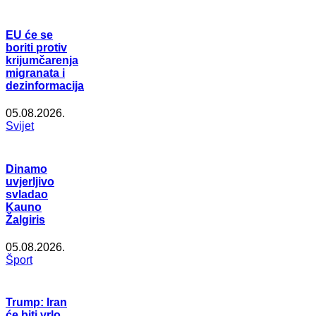
EU će se
boriti protiv
krijumčarenja
migranata i
dezinformacija
05.08.2026.
Svijet
Dinamo
uvjerljivo
svladao
Kauno
Žalgiris
05.08.2026.
Šport
Trump: Iran
će biti vrlo