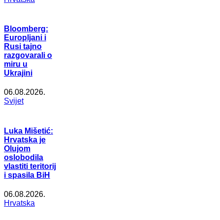
Bloomberg:
Europljani i
Rusi tajno
razgovarali o
miru u
Ukrajini
06.08.2026.
Svijet
Luka Mišetić:
Hrvatska je
Olujom
oslobodila
vlastiti teritorij
i spasila BiH
06.08.2026.
Hrvatska