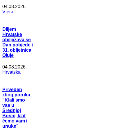
04.08.2026.
Vjera
Diljem
Hrvatske
obilježava se
Dan pobjede i
31. obljetnica
Oluje
04.08.2026.
Hrvatska
Priveden
zbog poruka:
“Klali smo
vas u
Srednjoj
Bosni, klat
ćemo vam i
unuke”