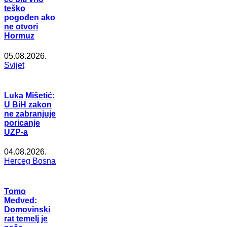
teško
pogođen ako
ne otvori
Hormuz
05.08.2026.
Svijet
Luka Mišetić:
U BiH zakon
ne zabranjuje
poricanje
UZP-a
04.08.2026.
Herceg Bosna
Tomo
Medved:
Domovinski
rat temelj je