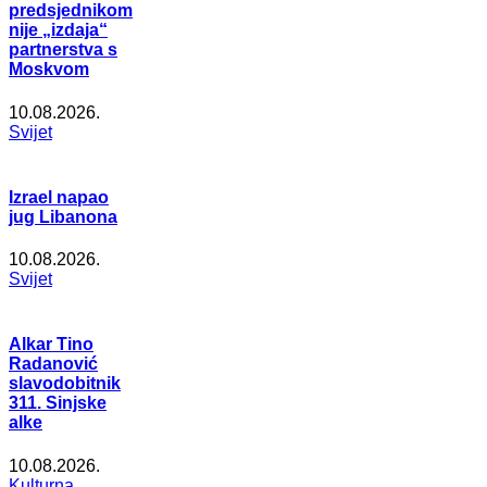
predsjednikom
nije „izdaja“
partnerstva s
Moskvom
10.08.2026.
Svijet
Izrael napao
jug Libanona
10.08.2026.
Svijet
Alkar Tino
Radanović
slavodobitnik
311. Sinjske
alke
10.08.2026.
Kulturna