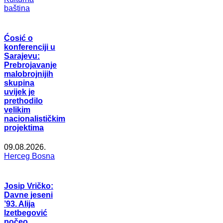
baština
Ćosić o
konferenciji u
Sarajevu:
Prebrojavanje
malobrojnijih
skupina
uvijek je
prethodilo
velikim
nacionalističkim
projektima
09.08.2026.
Herceg Bosna
Josip Vričko:
Davne jeseni
’93. Alija
Izetbegović
počeo