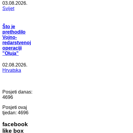
03.08.2026.
Svijet
Što je
prethodilo
Vojno-
redarstvenoj
operaciji
"Oluja"
02.08.2026.
Hrvatska
Posjeti danas:
4696
Posjeti ovaj
tjedan:
4696
facebook
like box