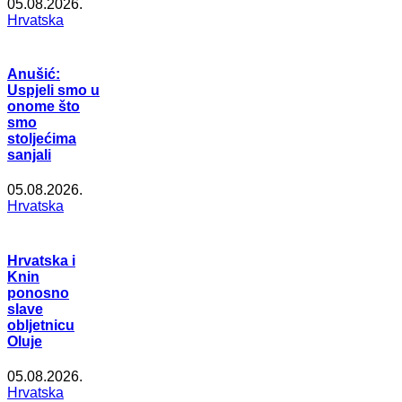
05.08.2026.
Hrvatska
Anušić:
Uspjeli smo u
onome što
smo
stoljećima
sanjali
05.08.2026.
Hrvatska
Hrvatska i
Knin
ponosno
slave
obljetnicu
Oluje
05.08.2026.
Hrvatska