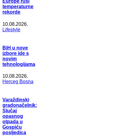
Europe ruši
temperaturne
rekorde
10.08.2026.
Lifestyle
BiH u nove
izbore ide s
novim
tehnologijama
10.08.2026.
Herceg Bosna
Varaždinski
gradonačelnik:
Slučaj
opasnog
otpada u
Gospiću
posljedica