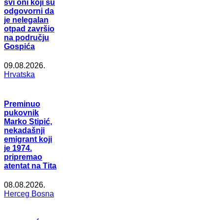
svi oni koji su
odgovorni da
je nelegalan
otpad završio
na području
Gospića
09.08.2026.
Hrvatska
Preminuo
pukovnik
Marko Stipić,
nekadašnji
emigrant koji
je 1974.
pripremao
atentat na Tita
08.08.2026.
Herceg Bosna