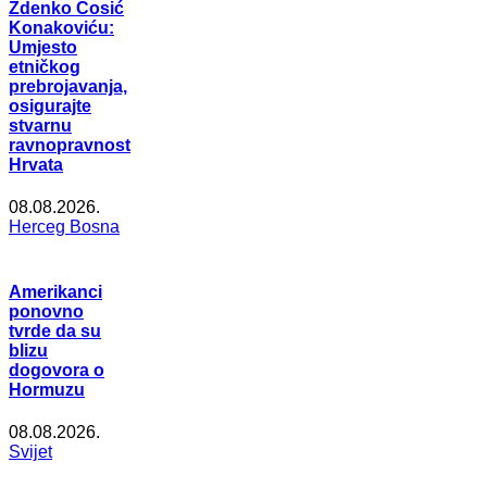
Zdenko Ćosić
Konakoviću:
Umjesto
etničkog
prebrojavanja,
osigurajte
stvarnu
ravnopravnost
Hrvata
08.08.2026.
Herceg Bosna
Amerikanci
ponovno
tvrde da su
blizu
dogovora o
Hormuzu
08.08.2026.
Svijet