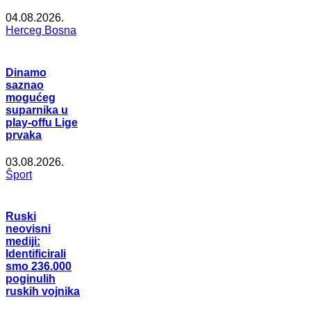
04.08.2026.
Herceg Bosna
Dinamo
saznao
mogućeg
suparnika u
play-offu Lige
prvaka
03.08.2026.
Šport
Ruski
neovisni
mediji:
Identificirali
smo 236.000
poginulih
ruskih vojnika