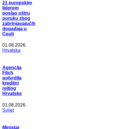
21 europskim
liderom
poslao oštru
poruku zbog
zabrinjavajućih
događaja u
Ceuti
01.08.2026.
Hrvatska
Agencija
Fitch
potvrdila
kreditni
rejting
Hrvatske
01.08.2026.
Svijet
Ministar