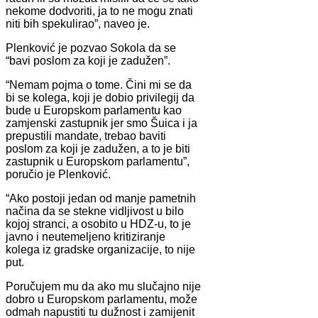
nekome dodvoriti, ja to ne mogu znati
niti bih spekulirao”, naveo je.
Plenković je pozvao Sokola da se
“bavi poslom za koji je zadužen”.
“Nemam pojma o tome. Čini mi se da
bi se kolega, koji je dobio privilegij da
bude u Europskom parlamentu kao
zamjenski zastupnik jer smo Šuica i ja
prepustili mandate, trebao baviti
poslom za koji je zadužen, a to je biti
zastupnik u Europskom parlamentu”,
poručio je Plenković.
“Ako postoji jedan od manje pametnih
načina da se stekne vidljivost u bilo
kojoj stranci, a osobito u HDZ-u, to je
javno i neutemeljeno kritiziranje
kolega iz gradske organizacije, to nije
put.
Poručujem mu da ako mu slučajno nije
dobro u Europskom parlamentu, može
odmah napustiti tu dužnost i zamijenit