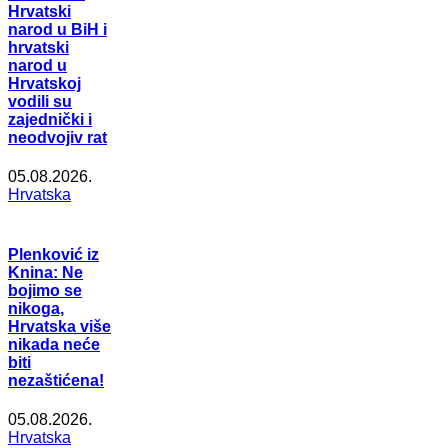
Hrvatski
narod u BiH i
hrvatski
narod u
Hrvatskoj
vodili su
zajednički i
neodvojiv rat
05.08.2026.
Hrvatska
Plenković iz
Knina: Ne
bojimo se
nikoga,
Hrvatska više
nikada neće
biti
nezaštićena!
05.08.2026.
Hrvatska