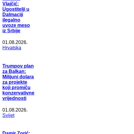
Vlajčić:
Ugostitelji u
Dalmaciji
ilegalno
uvoze meso
iz Srbije
01.08.2026.
Hrvatska
Trumpov plan
za Balkan:
Milijuni dolara
za projekte
koji promiču
konzervativne
vrijednosti
01.08.2026.
Svijet
Damir Zorić: