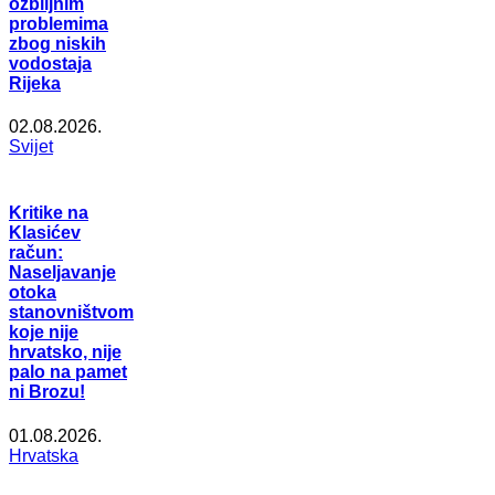
ozbiljnim
problemima
zbog niskih
vodostaja
Rijeka
02.08.2026.
Svijet
Kritike na
Klasićev
račun:
Naseljavanje
otoka
stanovništvom
koje nije
hrvatsko, nije
palo na pamet
ni Brozu!
01.08.2026.
Hrvatska