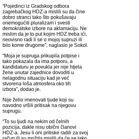
“Pojedinci iz Gradskog odbora
zagrebačkog HDZ-a mislili su da čine
dobro stranci tako što pokušavaju
onemogućiti pluralizam i svesti
demokratske izbore na aklamaciju. Ne
mislim da je to put kojim HDZ treba ići,
neovisno radi li se o mojoj supruzi ili
bilo kome drugome”, naglasio je Sokol.
“Moja je supruga prikupila potpise i
tako pokazala da ima potporu, a
kandidaturu je povukla jer nije htjela
žene unutar zajednice dovoditi u
nelagodnu situaciju kad je već
stvorena loša atmosfera oko tih
izbora”, dodao je.
Nije želio imenovati ljude koji su
navodno vršili pritisak na njegovu
suprugu.
“To su ljudi na nekim od čelnih
pozicija, dakle nisu obični članovi
HDZ-a. Jesu li oni pritiske radili za svoj
račun ili su možda mislili da će se tako