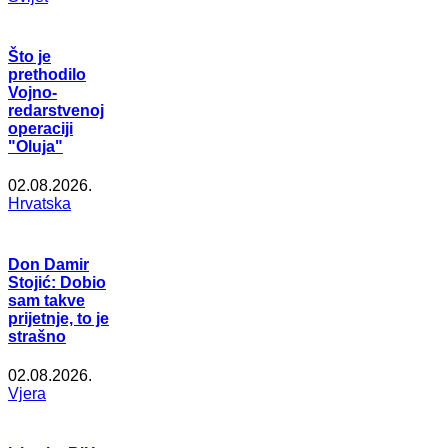
Što je
prethodilo
Vojno-
redarstvenoj
operaciji
"Oluja"
02.08.2026.
Hrvatska
Don Damir
Stojić: Dobio
sam takve
prijetnje, to je
strašno
02.08.2026.
Vjera