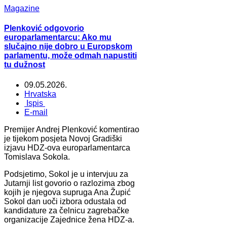
Magazine
Plenković odgovorio
europarlamentarcu: Ako mu
slučajno nije dobro u Europskom
parlamentu, može odmah napustiti
tu dužnost
09.05.2026.
Hrvatska
Ispis
E-mail
Premijer Andrej Plenković komentirao
je tijekom posjeta Novoj Gradiški
izjavu HDZ-ova europarlamentarca
Tomislava Sokola.
Podsjetimo, Sokol je u intervjuu za
Jutarnji list govorio o razlozima zbog
kojih je njegova supruga Ana Župić
Sokol dan uoči izbora odustala od
kandidature za čelnicu zagrebačke
organizacije Zajednice žena HDZ-a.