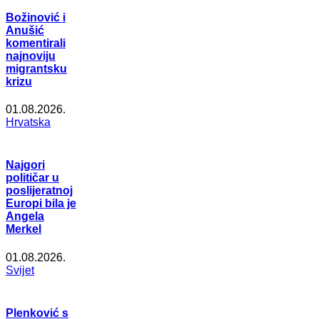
Božinović i
Anušić
komentirali
najnoviju
migrantsku
krizu
01.08.2026.
Hrvatska
Najgori
političar u
poslijeratnoj
Europi bila je
Angela
Merkel
01.08.2026.
Svijet
Plenković s