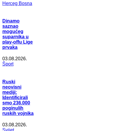
Herceg Bosna
Dinamo
saznao
mogućeg
suparnika u
play-offu Lige
prvaka
03.08.2026.
Šport
Ruski
neovisni
mediji:
Identificirali
smo 236.000
poginulih
ruskih vojnika
03.08.2026.
Svijet