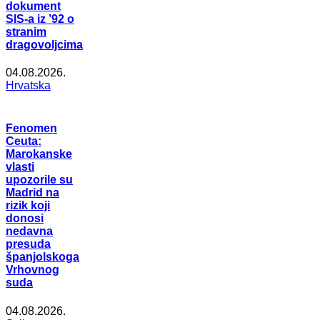
dokument
SIS-a iz ’92 o
stranim
dragovoljcima
04.08.2026.
Hrvatska
Fenomen
Ceuta:
Marokanske
vlasti
upozorile su
Madrid na
rizik koji
donosi
nedavna
presuda
španjolskoga
Vrhovnog
suda
04.08.2026.