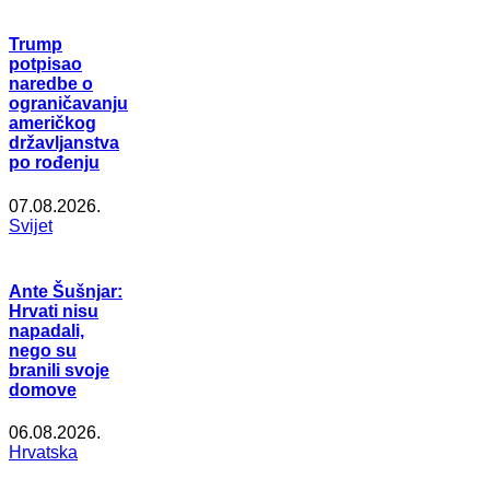
Trump
potpisao
naredbe o
ograničavanju
američkog
državljanstva
po rođenju
07.08.2026.
Svijet
Ante Šušnjar:
Hrvati nisu
napadali,
nego su
branili svoje
domove
06.08.2026.
Hrvatska