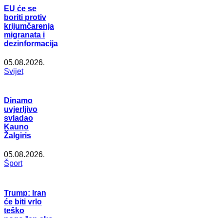
EU će se
boriti protiv
krijumčarenja
migranata i
dezinformacija
05.08.2026.
Svijet
Dinamo
uvjerljivo
svladao
Kauno
Žalgiris
05.08.2026.
Šport
Trump: Iran
će biti vrlo
teško