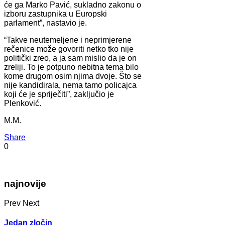
će ga Marko Pavić, sukladno zakonu o
izboru zastupnika u Europski
parlament”, nastavio je.
“Takve neutemeljene i neprimjerene
rečenice može govoriti netko tko nije
politički zreo, a ja sam mislio da je on
zreliji. To je potpuno nebitna tema bilo
kome drugom osim njima dvoje. Što se
nije kandidirala, nema tamo policajca
koji će je spriječiti”, zaključio je
Plenković.
M.M.
Share
0
najnovije
Prev
Next
Jedan zločin