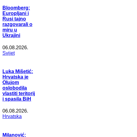
Bloomberg:
Europljani i
Rusi tajno
razgovarali o
miru u
Ukrajini
06.08.2026.
Svijet
Luka Mišetić:
Hrvatska je
Olujom
oslobodila
vlastiti teritorij
i spasila BiH
06.08.2026.
Hrvatska
Milanović: