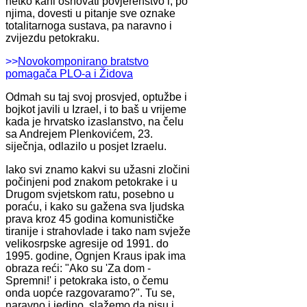
netko kani osnovati povjerenstvo i, po
njima, dovesti u pitanje sve oznake
totalitarnoga sustava, pa naravno i
zvijezdu petokraku.
>>
Novokomponirano bratstvo
pomagača PLO-a i Židova
Odmah su taj svoj prosvjed, optužbe i
bojkot javili u Izrael, i to baš u vrijeme
kada je hrvatsko izaslanstvo, na čelu
sa Andrejem Plenkovićem, 23.
siječnja, odlazilo u posjet Izraelu.
Iako svi znamo kakvi su užasni zločini
počinjeni pod znakom petokrake i u
Drugom svjetskom ratu, posebno u
poraću, i kako su gažena sva ljudska
prava kroz 45 godina komunističke
tiranije i strahovlade i tako nam svježe
velikosrpske agresije od 1991. do
1995. godine, Ognjen Kraus ipak ima
obraza reći: "Ako su 'Za dom -
Spremni!' i petokraka isto, o čemu
onda uopće razgovaramo?". Tu se,
naravno i jedino, slažemo da nisu i