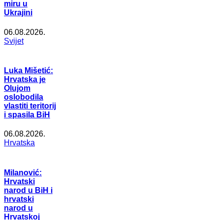
miru u
Ukrajini
06.08.2026.
Svijet
Luka Mišetić:
Hrvatska je
Olujom
oslobodila
vlastiti teritorij
i spasila BiH
06.08.2026.
Hrvatska
Milanović:
Hrvatski
narod u BiH i
hrvatski
narod u
Hrvatskoj