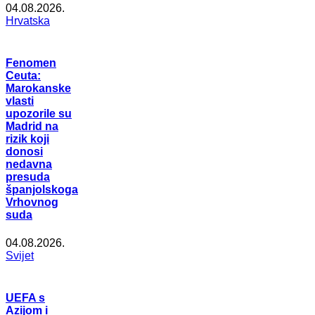
04.08.2026.
Hrvatska
Fenomen
Ceuta:
Marokanske
vlasti
upozorile su
Madrid na
rizik koji
donosi
nedavna
presuda
španjolskoga
Vrhovnog
suda
04.08.2026.
Svijet
UEFA s
Azijom i