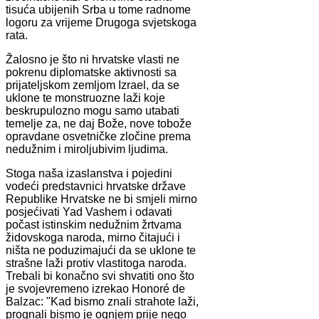
tisuća ubijenih Srba u tome radnome
logoru za vrijeme Drugoga svjetskoga
rata.
Žalosno je što ni hrvatske vlasti ne
pokrenu diplomatske aktivnosti sa
prijateljskom zemljom Izrael, da se
uklone te monstruozne laži koje
beskrupulozno mogu samo utabati
temelje za, ne daj Bože, nove tobože
opravdane osvetničke zločine prema
nedužnim i miroljubivim ljudima.
Stoga naša izaslanstva i pojedini
vodeći predstavnici hrvatske države
Republike Hrvatske ne bi smjeli mirno
posjećivati Yad Vashem i odavati
počast istinskim nedužnim žrtvama
židovskoga naroda, mirno čitajući i
ništa ne poduzimajući da se uklone te
strašne laži protiv vlastitoga naroda.
Trebali bi konačno svi shvatiti ono što
je svojevremeno izrekao Honoré de
Balzac: "Kad bismo znali strahote laži,
prognali bismo je ognjem prije nego