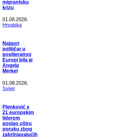
migrantsku
krizu
01.08.2026.
Hrvatska
Najgori
političar u
poslijeratnoj
Europi bila je
Angela
Merkel
01.08.2026.
Svijet
Plenković s
21 europskim
liderom
poslao oštru
poruku zbog
zabrinjavajućih