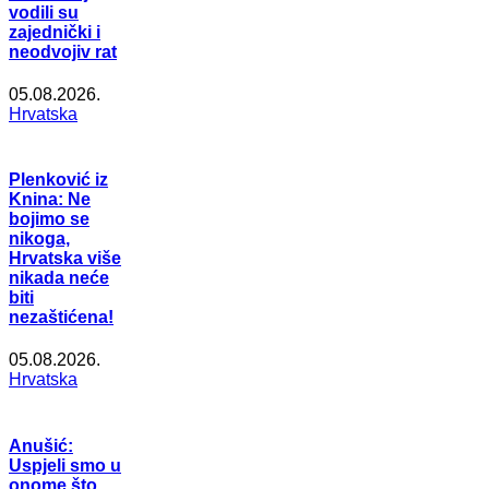
vodili su
zajednički i
neodvojiv rat
05.08.2026.
Hrvatska
Plenković iz
Knina: Ne
bojimo se
nikoga,
Hrvatska više
nikada neće
biti
nezaštićena!
05.08.2026.
Hrvatska
Anušić:
Uspjeli smo u
onome što