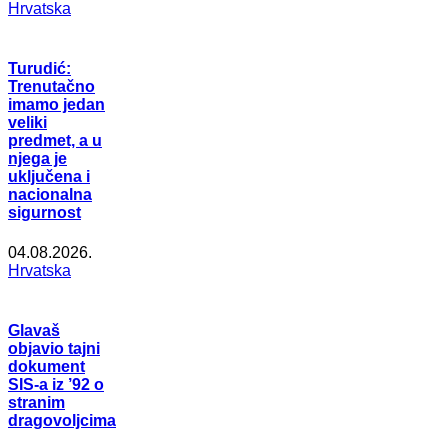
Hrvatska
Turudić:
Trenutačno
imamo jedan
veliki
predmet, a u
njega je
uključena i
nacionalna
sigurnost
04.08.2026.
Hrvatska
Glavaš
objavio tajni
dokument
SIS-a iz ’92 o
stranim
dragovoljcima