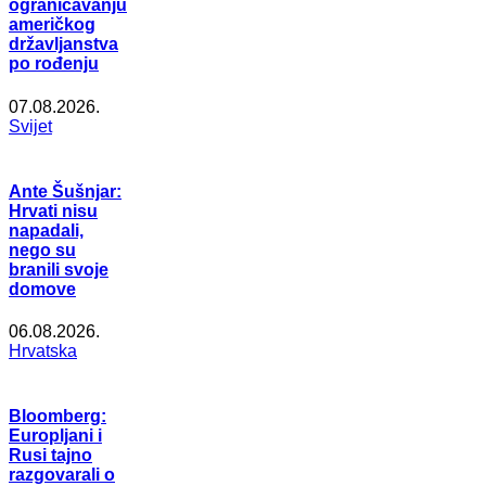
ograničavanju
američkog
državljanstva
po rođenju
07.08.2026.
Svijet
Ante Šušnjar:
Hrvati nisu
napadali,
nego su
branili svoje
domove
06.08.2026.
Hrvatska
Bloomberg:
Europljani i
Rusi tajno
razgovarali o