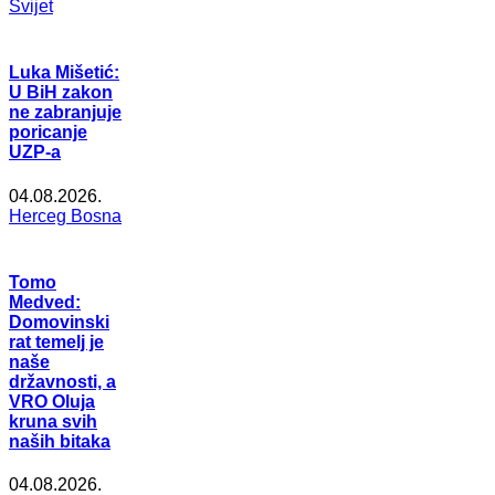
Svijet
Luka Mišetić:
U BiH zakon
ne zabranjuje
poricanje
UZP-a
04.08.2026.
Herceg Bosna
Tomo
Medved:
Domovinski
rat temelj je
naše
državnosti, a
VRO Oluja
kruna svih
naših bitaka
04.08.2026.