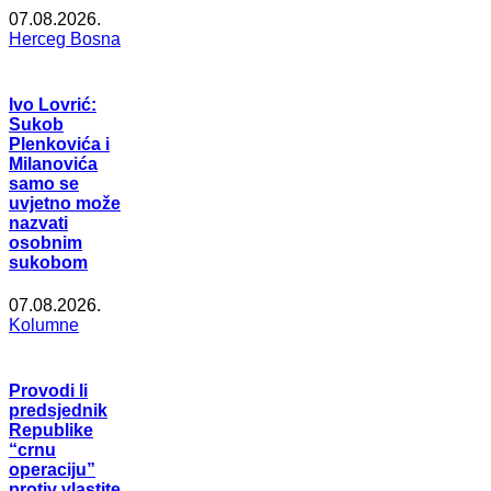
07.08.2026.
Herceg Bosna
Ivo Lovrić:
Sukob
Plenkovića i
Milanovića
samo se
uvjetno može
nazvati
osobnim
sukobom
07.08.2026.
Kolumne
Provodi li
predsjednik
Republike
“crnu
operaciju”
protiv vlastite