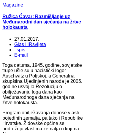
Magazine
Ružica Ćavar: Razmišljanje uz
Međunarodni dan sjećanja na žrtve
holokausta
27.01.2017.
Glas HRsvijeta
Ispis
E-mail
Toga datuma, 1945. godine, sovjetske
trupe ušle su u nacistički logor
Auschwitz u Poljskoj, a Generalna
skupština Ujedinjenih naroda je 2005.
godine usvojila Rezoluciju o
obilježavanju toga dana kao
Međunarodnoga dana sjećanja na
žrtve holokausta.
Program obilježavanja donose vlasti
pojedinih zemalja, pa tako i Republike
Hrvatske. Židovske općine se
pridružuju vlastima zemalja u kojima