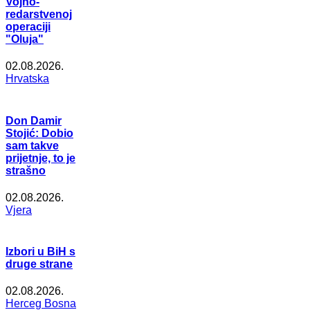
Vojno-
redarstvenoj
operaciji
"Oluja"
02.08.2026.
Hrvatska
Don Damir
Stojić: Dobio
sam takve
prijetnje, to je
strašno
02.08.2026.
Vjera
Izbori u BiH s
druge strane
02.08.2026.
Herceg Bosna