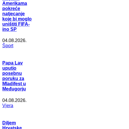
Amerikama
pokreće
natjecanje
koje bi moglo
uništiti FIFA-
ino SP
04.08.2026.
Šport
Papa Lav
uputio
posebnu
poruku za
Mladifest u
Međugorju
04.08.2026.
Vjera
Diljem
Hrvatske