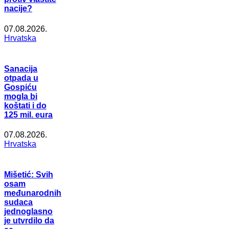
nacije?
07.08.2026.
Hrvatska
Sanacija
otpada u
Gospiću
mogla bi
koštati i do
125 mil. eura
07.08.2026.
Hrvatska
Mišetić: Svih
osam
međunarodnih
sudaca
jednoglasno
je utvrdilo da