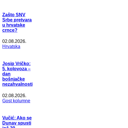
Zašto SNV
Srbe pretvara
u hrvatske
crnce?
02.08.2026.
Hrvatska
Josip Vričko:
5. kolovoza –
dan
bošnjačke
nezahvalnosti
02.08.2026.
Gost kolumne
Vučić: Ako se
Dunav spusti