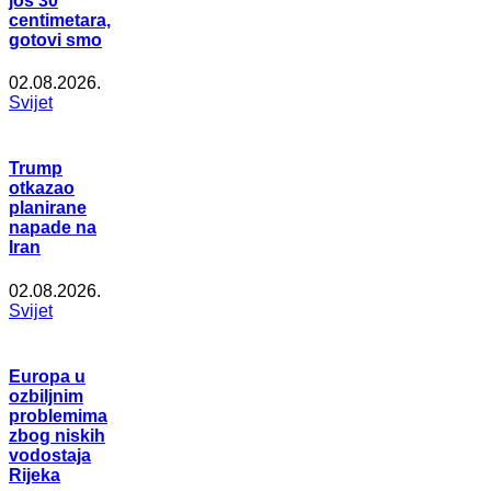
još 30
centimetara,
gotovi smo
02.08.2026.
Svijet
Trump
otkazao
planirane
napade na
Iran
02.08.2026.
Svijet
Europa u
ozbiljnim
problemima
zbog niskih
vodostaja
Rijeka