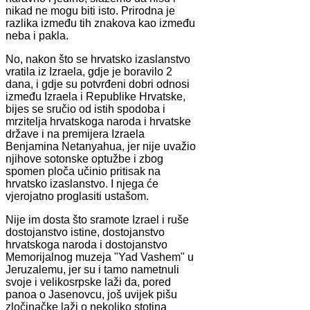
nikad ne mogu biti isto. Prirodna je
razlika između tih znakova kao između
neba i pakla.
No, nakon što se hrvatsko izaslanstvo
vratila iz Izraela, gdje je boravilo 2
dana, i gdje su potvrđeni dobri odnosi
između Izraela i Republike Hrvatske,
bijes se sručio od istih spodoba i
mrzitelja hrvatskoga naroda i hrvatske
države i na premijera Izraela
Benjamina Netanyahua, jer nije uvažio
njihove sotonske optužbe i zbog
spomen ploča učinio pritisak na
hrvatsko izaslanstvo. I njega će
vjerojatno proglasiti ustašom.
Nije im dosta što sramote Izrael i ruše
dostojanstvo istine, dostojanstvo
hrvatskoga naroda i dostojanstvo
Memorijalnog muzeja "Yad Vashem" u
Jeruzalemu, jer su i tamo nametnuli
svoje i velikosrpske laži da, pored
panoa o Jasenovcu, još uvijek pišu
zločinačke laži o nekoliko stotina