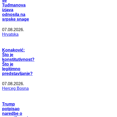
se
Tuđmanova
izjava
odnosila na
srpske snage
07.08.2026.
Hrvatska
Konaković:
Što je
konstitutivnost?
Što je
legitimno
predstavljanje?
07.08.2026.
Herceg Bosna
Trump
potpisao
naredbe o