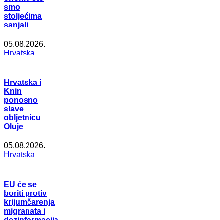
smo
stoljećima
sanjali
05.08.2026.
Hrvatska
Hrvatska i
Knin
ponosno
slave
obljetnicu
Oluje
05.08.2026.
Hrvatska
EU će se
boriti protiv
krijumčarenja
migranata i
dezinformacija