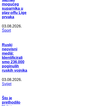
mogućeg
suparnika u
play-offu Lige
prvaka
03.08.2026.
Šport
Ruski
neovisni
mediji:
Identificirali
smo 236.000
poginulih
ruskih vojnika
03.08.2026.
Svijet
Što je
prethodilo