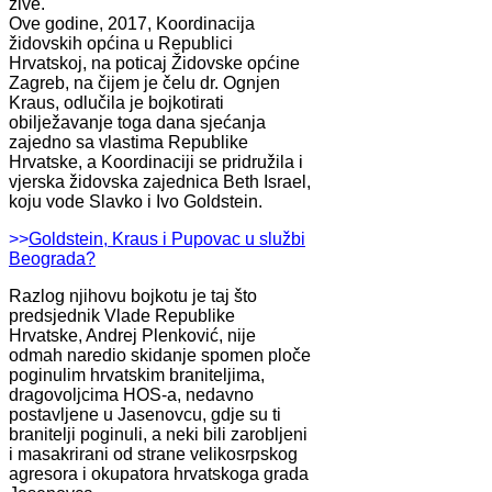
žive.
Ove godine, 2017, Koordinacija
židovskih općina u Republici
Hrvatskoj, na poticaj Židovske općine
Zagreb, na čijem je čelu dr. Ognjen
Kraus, odlučila je bojkotirati
obilježavanje toga dana sjećanja
zajedno sa vlastima Republike
Hrvatske, a Koordinaciji se pridružila i
vjerska židovska zajednica Beth Israel,
koju vode Slavko i Ivo Goldstein.
>>
Goldstein, Kraus i Pupovac u službi
Beograda?
Razlog njihovu bojkotu je taj što
predsjednik Vlade Republike
Hrvatske, Andrej Plenković, nije
odmah naredio skidanje spomen ploče
poginulim hrvatskim braniteljima,
dragovoljcima HOS-a, nedavno
postavljene u Jasenovcu, gdje su ti
branitelji poginuli, a neki bili zarobljeni
i masakrirani od strane velikosrpskog
agresora i okupatora hrvatskoga grada