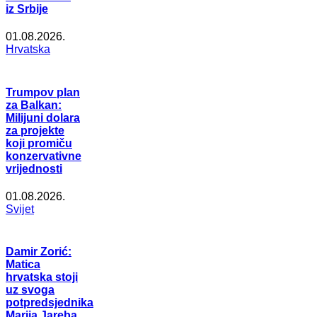
iz Srbije
01.08.2026.
Hrvatska
Trumpov plan
za Balkan:
Milijuni dolara
za projekte
koji promiču
konzervativne
vrijednosti
01.08.2026.
Svijet
Damir Zorić:
Matica
hrvatska stoji
uz svoga
potpredsjednika
Marija Jareba