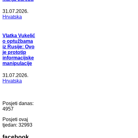
31.07.2026.
Hrvatska
Vlatka Vukelić
o optužbama
iz Rusije: Ovo
je prototip
informacijske
manipulacije
31.07.2026.
Hrvatska
Posjeti danas:
4957
Posjeti ovaj
tjedan:
32993
facebook