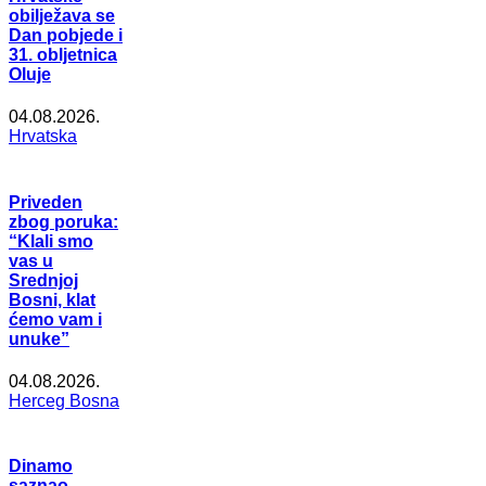
obilježava se
Dan pobjede i
31. obljetnica
Oluje
04.08.2026.
Hrvatska
Priveden
zbog poruka:
“Klali smo
vas u
Srednjoj
Bosni, klat
ćemo vam i
unuke”
04.08.2026.
Herceg Bosna
Dinamo
saznao