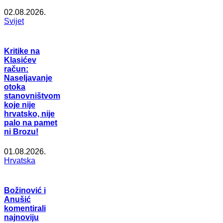
02.08.2026.
Svijet
Kritike na
Klasićev
račun:
Naseljavanje
otoka
stanovništvom
koje nije
hrvatsko, nije
palo na pamet
ni Brozu!
01.08.2026.
Hrvatska
Božinović i
Anušić
komentirali
najnoviju