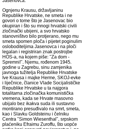
Jasenovca.
Ognjenu Krausu, državljaninu
Republike Hrvatske, ne smeta i ne
govori o tome što je Jasenovac bio
okupiran i što su mnogi hrvatski civili
zločinački ubijeni, a svo hrvatsko
stanovništvo bilo protjerano, nego mu
smeta spomen ploča i pijetet poginulim
osloboditeljima Jasenovca i na ploči
legalan i registriran znak postrojbe
HOS-a, na kojem piše: "Za dom -
Spremni!". Njemu, rođenom 1945.
godine u Zagrebu, sinu zamjenika
javnoga tužitelja Republike Hrvatske
Ive Krausa i majke Herme, SKOJ-evke
i liječnice, članice Vlade Socijalističke
Republike Hrvatske u ta najgora
totalitarna zločinačka komunistička
vremena, kada se Hrvate masovno
ubijalo bez ikakva suda ili sustavno
montirano presuđivalo na smrt, smeta,
kao i Slavku Goldsteinu i čelniku
Centra "Simon Wiesenthal", srpskom
plaćeniku Efraimu Zuroffu, što uopće