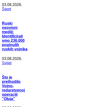
03.08.2026.
Šport
Ruski
neovisni
mediji:
Identificirali
smo 236.000
poginulih
ruskih vojnika
03.08.2026.
Svijet
Što je
prethodilo
Vojno-
redarstvenoj
operaciji
"Oluja"