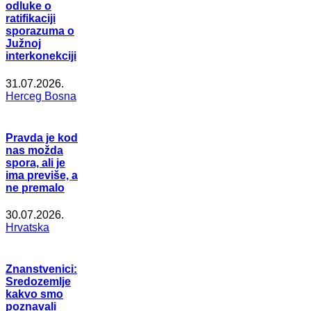
odluke o
ratifikaciji
sporazuma o
Južnoj
interkonekciji
31.07.2026.
Herceg Bosna
Pravda je kod
nas možda
spora, ali je
ima previše, a
ne premalo
30.07.2026.
Hrvatska
Znanstvenici:
Sredozemlje
kakvo smo
poznavali