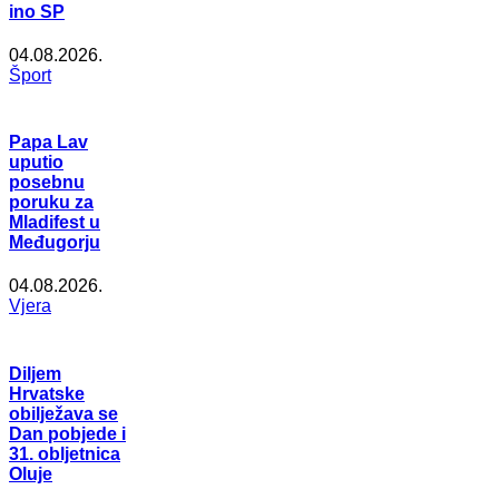
ino SP
04.08.2026.
Šport
Papa Lav
uputio
posebnu
poruku za
Mladifest u
Međugorju
04.08.2026.
Vjera
Diljem
Hrvatske
obilježava se
Dan pobjede i
31. obljetnica
Oluje