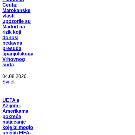
Ceuta:
Marokanske
vlasti
upozorile su
Madrid na
rizik koji
donosi
nedavna
presuda
španjolskoga
Vrhovnog
suda
04.08.2026.
Svijet
UEFA s
Azijom i
Amerikama
pokreće
natjecanje
koje bi moglo
uništiti FIFA-