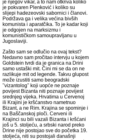
je njegov vikar, a to nam otkriva koliko
je pokvaren Plenković i koliko su
slijepi hadezeovski sabornici i članovi.
Podržava ga i velika većina bivših
komunista i aparatčika. To je kadar koji
je odgojen na marksizmu i
komunističkom samoupravljanu u
Jugoslaviji.
Zašto sam se odlučio na ovaj tekst?
Nedavno sam pročitao intervju u kojem
Goldstein tvrdi da je granica na Drini
samo ustaški mit. Čini mi se da on ne
razlikuje mit od legende. Takvu glupost
može izustiti samo beogradski
''vizantolog'' koji uopće ne poznaje
povijest Bizanta niti poznaje povijest
srednjeg vijeka. Hrvatima u Cervenoj
ili Krajini je kršćanstvo nametnuo
Bizant, a ne Rim. Krajina se spominje i
na Baščanskoj ploči. Cerveni ili
Krajinci su bili vazali Bizanta i kršćani
još u 5. stoljeću, a srbski narod preko
Drine nije postojao sve do početka 19.
stoljeća, niti su postojali današnji