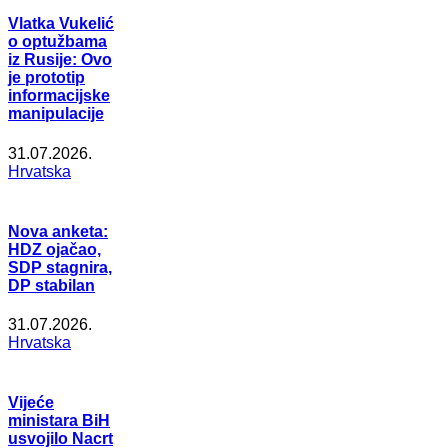
Vlatka Vukelić
o optužbama
iz Rusije: Ovo
je prototip
informacijske
manipulacije
31.07.2026.
Hrvatska
Nova anketa:
HDZ ojačao,
SDP stagnira,
DP stabilan
31.07.2026.
Hrvatska
Vijeće
ministara BiH
usvojilo Nacrt