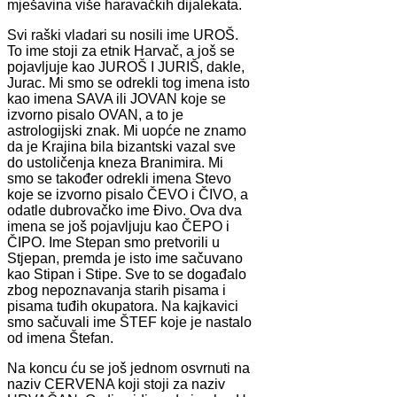
mješavina više haravačkih dijalekata.
Svi raški vladari su nosili ime UROŠ.
To ime stoji za etnik Harvač, a još se
pojavljuje kao JUROŠ I JURIŠ, dakle,
Jurac. Mi smo se odrekli tog imena isto
kao imena SAVA ili JOVAN koje se
izvorno pisalo OVAN, a to je
astrologijski znak. Mi uopće ne znamo
da je Krajina bila bizantski vazal sve
do ustoličenja kneza Branimira. Mi
smo se također odrekli imena Stevo
koje se izvorno pisalo ČEVO i ČIVO, a
odatle dubrovačko ime Đivo. Ova dva
imena se još pojavljuju kao ČEPO i
ČIPO. Ime Stepan smo pretvorili u
Stjepan, premda je isto ime sačuvano
kao Stipan i Stipe. Sve to se događalo
zbog nepoznavanja starih pisama i
pisama tuđih okupatora. Na kajkavici
smo sačuvali ime ŠTEF koje je nastalo
od imena Štefan.
Na koncu ću se još jednom osvrnuti na
naziv CERVENA koji stoji za naziv