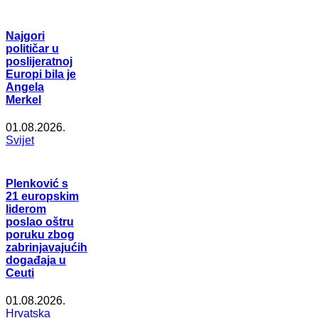
Najgori
političar u
poslijeratnoj
Europi bila je
Angela
Merkel
01.08.2026.
Svijet
Plenković s
21 europskim
liderom
poslao oštru
poruku zbog
zabrinjavajućih
događaja u
Ceuti
01.08.2026.
Hrvatska