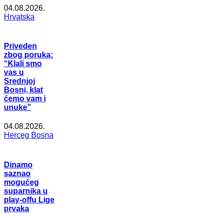
04.08.2026.
Hrvatska
Priveden
zbog poruka:
“Klali smo
vas u
Srednjoj
Bosni, klat
ćemo vam i
unuke”
04.08.2026.
Herceg Bosna
Dinamo
saznao
mogućeg
suparnika u
play-offu Lige
prvaka