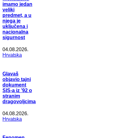
imamo jedan
veliki
predmet, a u
njega je
uključena i
nacionalna
sigurnost
04.08.2026.
Hrvatska
Glavaš
objavio tajni
dokument
SIS-a iz ’92 o
stranim
dragovoljcima
04.08.2026.
Hrvatska
Fenomen