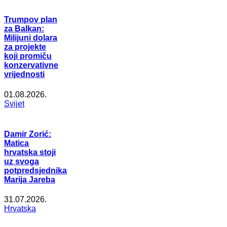
Trumpov plan
za Balkan:
Milijuni dolara
za projekte
koji promiču
konzervativne
vrijednosti
01.08.2026.
Svijet
Damir Zorić:
Matica
hrvatska stoji
uz svoga
potpredsjednika
Marija Jareba
31.07.2026.
Hrvatska