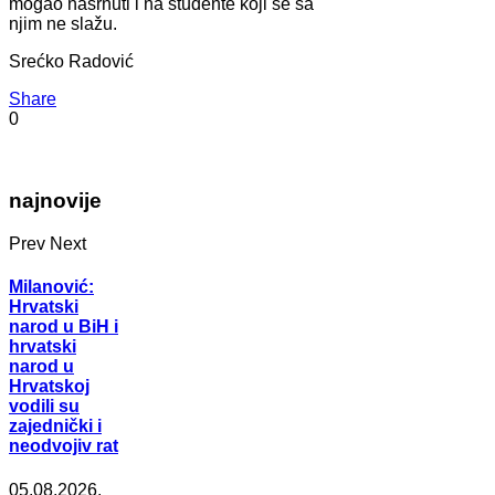
mogao nasrnuti i na studente koji se sa
njim ne slažu.
Srećko Radović
Share
0
najnovije
Prev
Next
Milanović:
Hrvatski
narod u BiH i
hrvatski
narod u
Hrvatskoj
vodili su
zajednički i
neodvojiv rat
05.08.2026.