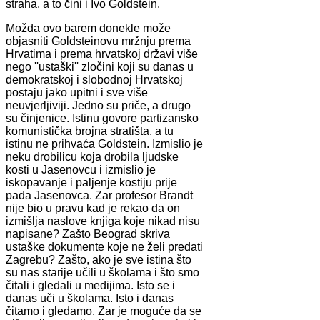
straha, a to čini i Ivo Goldstein.
Možda ovo barem donekle može
objasniti Goldsteinovu mržnju prema
Hrvatima i prema hrvatskoj državi više
nego ''ustaški'' zločini koji su danas u
demokratskoj i slobodnoj Hrvatskoj
postaju jako upitni i sve više
neuvjerljiviji. Jedno su priče, a drugo
su činjenice. Istinu govore partizansko
komunistička brojna stratišta, a tu
istinu ne prihvaća Goldstein. Izmislio je
neku drobilicu koja drobila ljudske
kosti u Jasenovcu i izmislio je
iskopavanje i paljenje kostiju prije
pada Jasenovca. Zar profesor Brandt
nije bio u pravu kad je rekao da on
izmišlja naslove knjiga koje nikad nisu
napisane? Zašto Beograd skriva
ustaške dokumente koje ne želi predati
Zagrebu? Zašto, ako je sve istina što
su nas starije učili u školama i što smo
čitali i gledali u medijima. Isto se i
danas uči u školama. Isto i danas
čitamo i gledamo. Zar je moguće da se