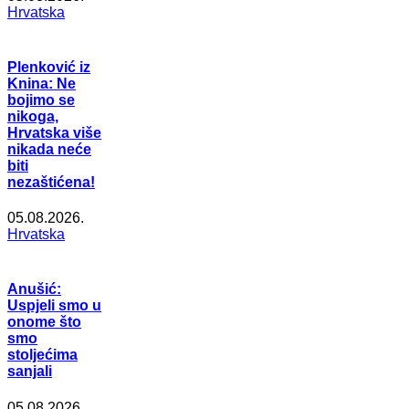
Hrvatska
Plenković iz
Knina: Ne
bojimo se
nikoga,
Hrvatska više
nikada neće
biti
nezaštićena!
05.08.2026.
Hrvatska
Anušić:
Uspjeli smo u
onome što
smo
stoljećima
sanjali
05.08.2026.