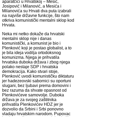
aparatčici u Hrvatskoj – Mesić,
Josipović i Milanović, a Mesića i
Milanovića su Hrvati dva puta izabrali
na najviše državne funkcije, što nam
otkriva komunistički mentalni sklop kod
Hrvata.
Neka mi netko dokaže da hrvatski
mentalni sklop nije i danas
komunistički, a komunist je bio i
Plenković koji je postao globalist, a to
je bila ideja vodilja ortodoksnog
komunizma. Njega je prihvatila
hrvatska duboka država i zbog njega
polako nestaje SDP i hrvatska
demokracija. Kako stvari stoje,
Plenković uvodi komunističku diktaturu
jer hadezeovski sabornici su oportuni
slugani, bez ljubavi prema domovini i
bez razuma da shvate opasnost od
Plenkovićeve samovolje. Duboka
država je za svojeg zaštitnika
prihvatila Plenkovićev HDZ jer je
dozvolio da Srbini i Srbi ponovno
vladaju hrvatskim narodom. Pupovac