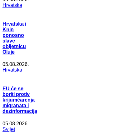
Hrvatska
Hrvatska i
Knin
ponosno
slave
obljetnicu
Oluje
05.08.2026.
Hrvatska
EU će se
boriti protiv
krijumčarenja
migranata i
dezinformacija
05.08.2026.
Svijet