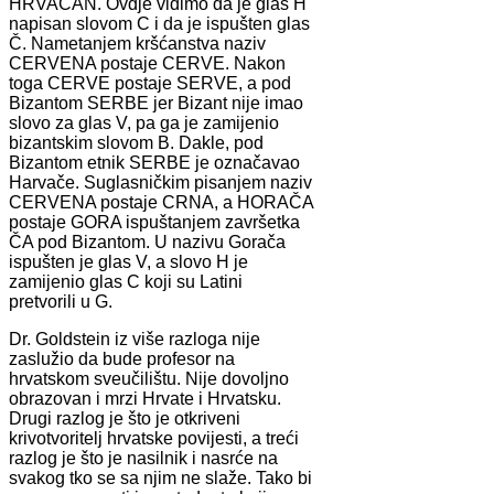
HRVAČAN. Ovdje vidimo da je glas H
napisan slovom C i da je ispušten glas
Č. Nametanjem kršćanstva naziv
CERVENA postaje CERVE. Nakon
toga CERVE postaje SERVE, a pod
Bizantom SERBE jer Bizant nije imao
slovo za glas V, pa ga je zamijenio
bizantskim slovom B. Dakle, pod
Bizantom etnik SERBE je označavao
Harvače. Suglasničkim pisanjem naziv
CERVENA postaje CRNA, a HORAČA
postaje GORA ispuštanjem završetka
ČA pod Bizantom. U nazivu Gorača
ispušten je glas V, a slovo H je
zamijenio glas C koji su Latini
pretvorili u G.
Dr. Goldstein iz više razloga nije
zaslužio da bude profesor na
hrvatskom sveučilištu. Nije dovoljno
obrazovan i mrzi Hrvate i Hrvatsku.
Drugi razlog je što je otkriveni
krivotvoritelj hrvatske povijesti, a treći
razlog je što je nasilnik i nasrće na
svakog tko se sa njim ne slaže. Tako bi