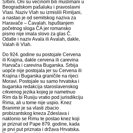
Srbini. Oni su većinom bili muslimani u
Beogradskom pašaluku i pravoslavni
Vlasi. Naziv Vlah su izmislili Rimljani,
a nastao je od semitskog naziva za
Haravače – Čavalah. Ispuštanjem
početnog sloga ČA jer romansko
pismo nije imala slovo za glas Č.
Odatle i naziv Avala ili Avalah, dakle,
Valah ili Vlah.
Do 924. godine su postojale Cervena
ili Krajina, dakle cervena ili carevina
Harvača i carevina Bugarska. Srbija
uopće nije postojala jer su Cervena ili
Krajina i Bugarska graničile na rijeci
Moravi. Postojale su samo hrvatska i
bugarska redakcija staroslavenskog
crkvenog jezika kojeg je nametnuo
Rim da bi Rusiju vratio pod jurisdikciju
Rima, ali u tome nije uspio. Knez
Branimir je sa vlasti zbacio
probizantskog kneza Zdeslava i
naklonio se Rimu te postao knez koji
je priznat od Pape 879. godine, kada
je prvi put priznata i država Hrvatska.