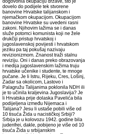
dogovorila okupaciju države, što je
dovelo do podijele tek stvorene
banovine Hrvatske talijanskom i
njemačkom okupacijom. Okupacijom
banovine Hrvatske su uvedeni rasni
zakoni. Njihovim lažima se i danas
služe potomci komunista koji ne žele
drukčiji pristup hrvatskoj i
jugoslavenskoj povijesti i hrvatskom
jeziku pa taj pokušaj nazivaju
revizionizmom. Znanost traži stalnu
reviziju. Oni i danas preko obrazovanja
i medija jugoslavenskim lažima truju
hrvatske učenike i studente, te mnoge
pučane. Je li Istru, Rijeku, Cres, Lošinj,
Zadar sa okolicom, Lastovo i
Palagružu Talijanima poklonila NDH ili
je to učinila kraljevina Jugoslavija? Je
li Hrvatska prije dolaska Pavelića bila
podijeljena između Nijemaca i
Talijana? Jesu li ustaše pobili više od
10 tisuća Žida u nacističkoj Srbiji?
Srbija je u kolovozu 1942. godine bila
judenfrei, dakle, pobijeno je više od 10
tisuća Žida u srbijanskim