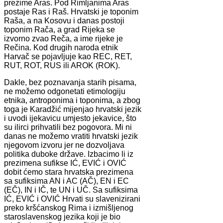
prezime Aras. Pod Rimljanima Aras
postaje Ras i Raš. Hrvatski je toponim
Raša, a na Kosovu i danas postoji
toponim Rača, a grad Rijeka se
izvorno zvao Reča, a ime rijeke je
Rečina. Kod drugih naroda etnik
Harvač se pojavljuje kao REC, RET,
RUT, ROT, RUS ili AROK (ROK).
Dakle, bez poznavanja starih pisama,
ne možemo odgonetati etimologiju
etnika, antroponima i toponima, a zbog
toga je Karadžić mijenjao hrvatski jezik
i uvodi ijekavicu umjesto jekavice, što
su ilirci prihvatili bez pogovora. Mi ni
danas ne možemo vratiti hrvatski jezik
njegovom izvoru jer ne dozvoljava
politika duboke države. Izbacimo li iz
prezimena sufikse IĆ, EVIĆ i OVIĆ
dobit ćemo stara hrvatska prezimena
sa sufiksima AN i AC (AČ), EN i EC
(EČ), IN i IČ, te UN i UČ. Sa sufiksima
IĆ, EVIĆ i OVIĆ Hrvati su slavenizirani
preko kršćanskog Rima i izmišljenog
staroslavenskog jezika koji je bio