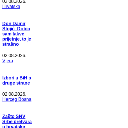
02.08.2026.
Hrvatska
Don Damir
Stojić: Dobio
sam takve
prijetnje, to je
strašno
02.08.2026.
Vjera
Izbori u BiH s
druge strane
02.08.2026.
Herceg Bosna
Zašto SNV
Srbe pretvara
u hrvatske