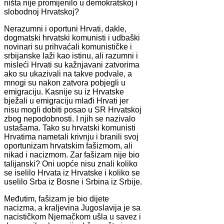
ništa nije promijenilo u demokratskoj i
slobodnoj Hrvatskoj?
Nerazumni i oportuni Hrvati, dakle,
dogmatski hrvatski komunisti i udbaški
novinari su prihvaćali komunističke i
srbijanske laži kao istinu, ali razumni i
misleći Hrvati su kažnjavani zatvorima
ako su ukazivali na takve podvale, a
mnogi su nakon zatvora pobjegli u
emigraciju. Kasnije su iz Hrvatske
bježali u emigraciju mlađi Hrvati jer
nisu mogli dobiti posao u SR Hrvatskoj
zbog nepodobnosti. I njih se nazivalo
ustašama. Tako su hrvatski komunisti
Hrvatima nametali krivnju i branili svoj
oportunizam hrvatskim fašizmom, ali
nikad i nacizmom. Zar fašizam nije bio
talijanski? Oni uopće nisu znali koliko
se iselilo Hrvata iz Hrvatske i koliko se
uselilo Srba iz Bosne i Srbina iz Srbije.
Međutim, fašizam je bio dijete
nacizma, a kraljevina Jugoslavija je sa
nacističkom Njemačkom ušla u savez i