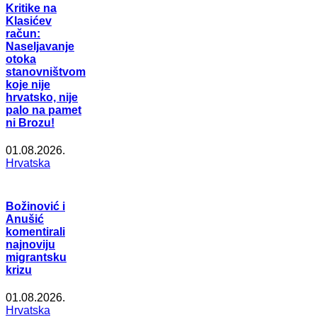
Kritike na
Klasićev
račun:
Naseljavanje
otoka
stanovništvom
koje nije
hrvatsko, nije
palo na pamet
ni Brozu!
01.08.2026.
Hrvatska
Božinović i
Anušić
komentirali
najnoviju
migrantsku
krizu
01.08.2026.
Hrvatska