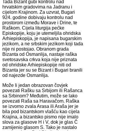
Tada Bizant gubi kontrolu nad
hrvatskim gradovima na Jadranu i
cijelom Krajinom. Za uzvrat, Bugari
924. godine dobivaju kontrolu nad
prostorom između Morave i Drine, te
Raškom. Cijela liturgija pećke
Episkopije, koju je utemeljila ohridska
Arhiepiskopija, je napisana bugarskim
jezikom, a ne srbskim jezikom koji tada
nije ni postojao. Obranom grada
Bizanta od Osmanlija, nastaje raška
svetosavska crkva koja nije priznata
od ohridske Arhiepiskopije niti od
Bizanta jer su se Bizant i Bugari branili
od najezde Osmanlija.
Može li jedan obrazovan čovjek
povezati Rašku sa Srbijom ili Rašanca
sa Srbinom? Međutim, može se lako
povezati Raša sa Haravačom. Raška
se izvorno zvala Arasa ili Araša jer je
bila pod bizantskom vlašću kao cijela
Krajina, a bizantsko pismo nije imalo
slova za glasove H i V, dok je glas Č
zamijenio glasom S. Tako je nastalo