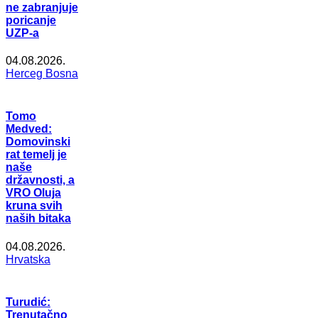
ne zabranjuje
poricanje
UZP-a
04.08.2026.
Herceg Bosna
Tomo
Medved:
Domovinski
rat temelj je
naše
državnosti, a
VRO Oluja
kruna svih
naših bitaka
04.08.2026.
Hrvatska
Turudić:
Trenutačno