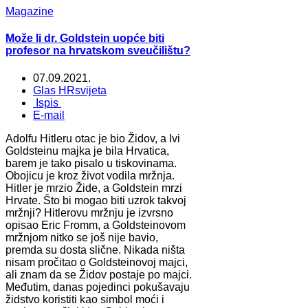
Magazine
Može li dr. Goldstein uopće biti
profesor na hrvatskom sveučilištu?
07.09.2021.
Glas HRsvijeta
Ispis
E-mail
Adolfu Hitleru otac je bio Židov, a Ivi
Goldsteinu majka je bila Hrvatica,
barem je tako pisalo u tiskovinama.
Obojicu je kroz život vodila mržnja.
Hitler je mrzio Žide, a Goldstein mrzi
Hrvate. Što bi mogao biti uzrok takvoj
mržnji? Hitlerovu mržnju je izvrsno
opisao Eric Fromm, a Goldsteinovom
mržnjom nitko se još nije bavio,
premda su dosta slične. Nikada ništa
nisam pročitao o Goldsteinovoj majci,
ali znam da se Židov postaje po majci.
Međutim, danas pojedinci pokušavaju
židstvo koristiti kao simbol moći i