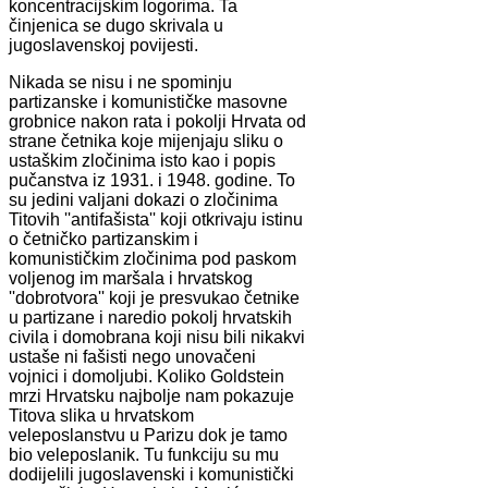
koncentracijskim logorima. Ta
činjenica se dugo skrivala u
jugoslavenskoj povijesti.
Nikada se nisu i ne spominju
partizanske i komunističke masovne
grobnice nakon rata i pokolji Hrvata od
strane četnika koje mijenjaju sliku o
ustaškim zločinima isto kao i popis
pučanstva iz 1931. i 1948. godine. To
su jedini valjani dokazi o zločinima
Titovih ''antifašista'' koji otkrivaju istinu
o četničko partizanskim i
komunističkim zločinima pod paskom
voljenog im maršala i hrvatskog
''dobrotvora'' koji je presvukao četnike
u partizane i naredio pokolj hrvatskih
civila i domobrana koji nisu bili nikakvi
ustaše ni fašisti nego unovačeni
vojnici i domoljubi. Koliko Goldstein
mrzi Hrvatsku najbolje nam pokazuje
Titova slika u hrvatskom
veleposlanstvu u Parizu dok je tamo
bio veleposlanik. Tu funkciju su mu
dodijelili jugoslavenski i komunistički