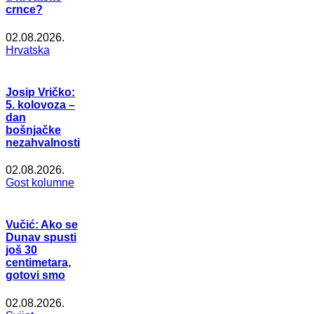
crnce?
02.08.2026.
Hrvatska
Josip Vričko:
5. kolovoza –
dan
bošnjačke
nezahvalnosti
02.08.2026.
Gost kolumne
Vučić: Ako se
Dunav spusti
još 30
centimetara,
gotovi smo
02.08.2026.