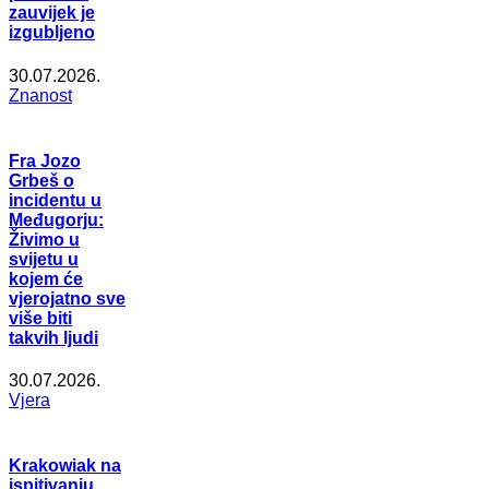
zauvijek je
izgubljeno
30.07.2026.
Znanost
Fra Jozo
Grbeš o
incidentu u
Međugorju:
Živimo u
svijetu u
kojem će
vjerojatno sve
više biti
takvih ljudi
30.07.2026.
Vjera
Krakowiak na
ispitivanju