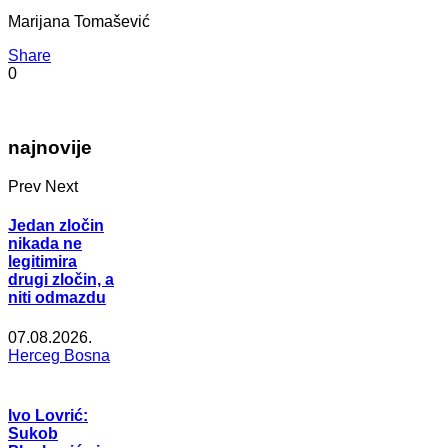
Marijana Tomašević
Share
0
najnovije
Prev
Next
Jedan zločin
nikada ne
legitimira
drugi zločin, a
niti odmazdu
07.08.2026.
Herceg Bosna
Ivo Lovrić:
Sukob