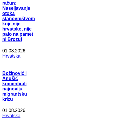
račun:
Naseljavanje
otoka
stanovništvom
koje nije
hrvatsko, nije
palo na pamet
ni Brozu!
01.08.2026.
Hrvatska
Božinović i
Anušić
komentirali
najnoviju
migrantsku
krizu
01.08.2026.
Hrvatska