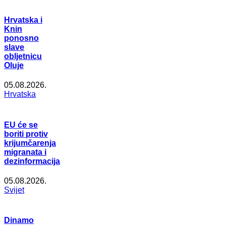
Hrvatska i
Knin
ponosno
slave
obljetnicu
Oluje
05.08.2026.
Hrvatska
EU će se
boriti protiv
krijumčarenja
migranata i
dezinformacija
05.08.2026.
Svijet
Dinamo