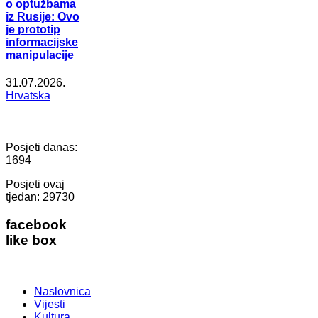
o optužbama
iz Rusije: Ovo
je prototip
informacijske
manipulacije
31.07.2026.
Hrvatska
Posjeti danas:
1694
Posjeti ovaj
tjedan:
29730
facebook
like box
Naslovnica
Vijesti
Kultura