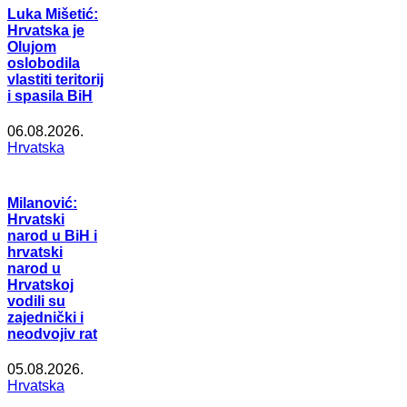
Luka Mišetić:
Hrvatska je
Olujom
oslobodila
vlastiti teritorij
i spasila BiH
06.08.2026.
Hrvatska
Milanović:
Hrvatski
narod u BiH i
hrvatski
narod u
Hrvatskoj
vodili su
zajednički i
neodvojiv rat
05.08.2026.
Hrvatska