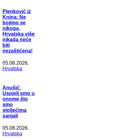
Plenković iz
Knina: Ne
bojimo se
nikoga,
Hrvatska više
nikada neće
biti
nezaštićena!
05.08.2026.
Hrvatska
Anušić:
Uspjeli smo u
onome što
smo
stoljećima
sanjali
05.08.2026.
Hrvatska