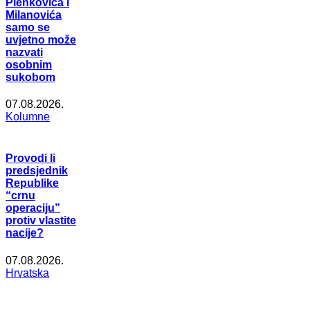
Plenkovića i
Milanovića
samo se
uvjetno može
nazvati
osobnim
sukobom
07.08.2026.
Kolumne
Provodi li
predsjednik
Republike
“crnu
operaciju”
protiv vlastite
nacije?
07.08.2026.
Hrvatska