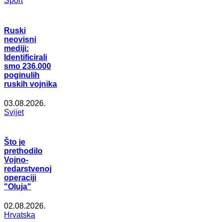
Šport
Ruski
neovisni
mediji:
Identificirali
smo 236.000
poginulih
ruskih vojnika
03.08.2026.
Svijet
Što je
prethodilo
Vojno-
redarstvenoj
operaciji
"Oluja"
02.08.2026.
Hrvatska