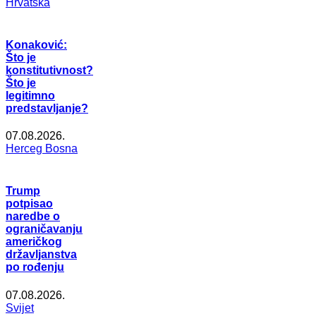
Hrvatska
Konaković:
Što je
konstitutivnost?
Što je
legitimno
predstavljanje?
07.08.2026.
Herceg Bosna
Trump
potpisao
naredbe o
ograničavanju
američkog
državljanstva
po rođenju
07.08.2026.
Svijet