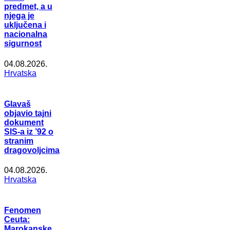
predmet, a u
njega je
uključena i
nacionalna
sigurnost
04.08.2026.
Hrvatska
Glavaš
objavio tajni
dokument
SIS-a iz ’92 o
stranim
dragovoljcima
04.08.2026.
Hrvatska
Fenomen
Ceuta:
Marokanske