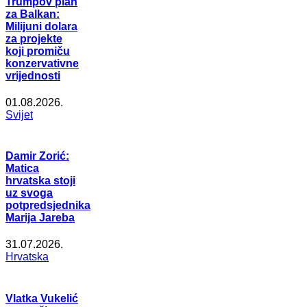
Trumpov plan
za Balkan:
Milijuni dolara
za projekte
koji promiču
konzervativne
vrijednosti
01.08.2026.
Svijet
Damir Zorić:
Matica
hrvatska stoji
uz svoga
potpredsjednika
Marija Jareba
31.07.2026.
Hrvatska
Vlatka Vukelić