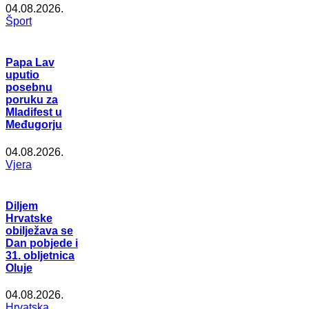
04.08.2026.
Šport
Papa Lav
uputio
posebnu
poruku za
Mladifest u
Međugorju
04.08.2026.
Vjera
Diljem
Hrvatske
obilježava se
Dan pobjede i
31. obljetnica
Oluje
04.08.2026.
Hrvatska