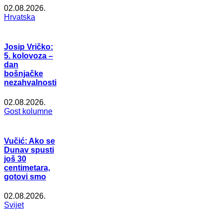
02.08.2026.
Hrvatska
Josip Vričko:
5. kolovoza –
dan
bošnjačke
nezahvalnosti
02.08.2026.
Gost kolumne
Vučić: Ako se
Dunav spusti
još 30
centimetara,
gotovi smo
02.08.2026.
Svijet