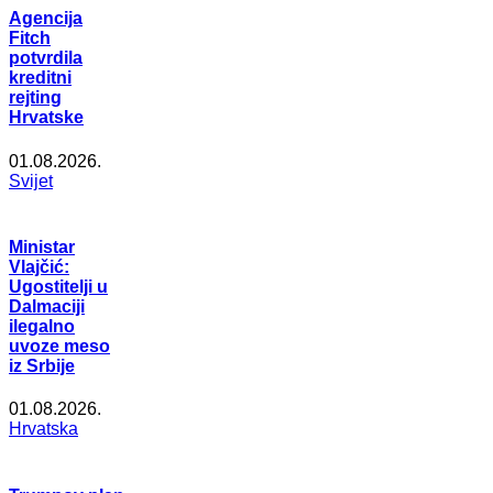
Agencija
Fitch
potvrdila
kreditni
rejting
Hrvatske
01.08.2026.
Svijet
Ministar
Vlajčić:
Ugostitelji u
Dalmaciji
ilegalno
uvoze meso
iz Srbije
01.08.2026.
Hrvatska