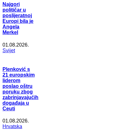
Najgori
političar u
poslijeratnoj
Europi bila je
Angela
Merkel
01.08.2026.
Svijet
Plenković s
21 europskim
liderom
poslao oštru
poruku zbog
zabrinjavajućih
događaja u
Ceuti
01.08.2026.
Hrvatska