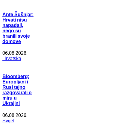
Ante Šušnjar:
Hrvati nisu
napadali,
nego su
branili svoje
domove
06.08.2026.
Hrvatska
Bloomberg:
Europljani i
Rusi tajno
razgovarali o
miru u
Ukrajini
06.08.2026.
Svijet