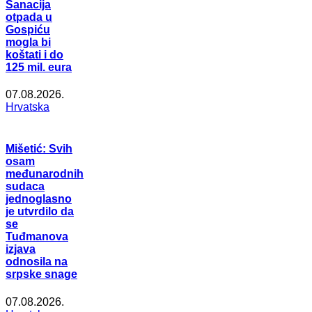
Sanacija
otpada u
Gospiću
mogla bi
koštati i do
125 mil. eura
07.08.2026.
Hrvatska
Mišetić: Svih
osam
međunarodnih
sudaca
jednoglasno
je utvrdilo da
se
Tuđmanova
izjava
odnosila na
srpske snage
07.08.2026.