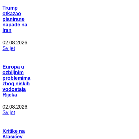
Trump
otkazao
planirane
napade na
Iran
02.08.2026.
Svijet
Europa u
ozbiljnim
problemima
zbog niskih
vodostaja
Rijeka
02.08.2026.
Svijet
Kritike na
Klasićev