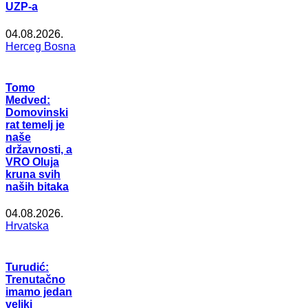
UZP-a
04.08.2026.
Herceg Bosna
Tomo
Medved:
Domovinski
rat temelj je
naše
državnosti, a
VRO Oluja
kruna svih
naših bitaka
04.08.2026.
Hrvatska
Turudić:
Trenutačno
imamo jedan
veliki