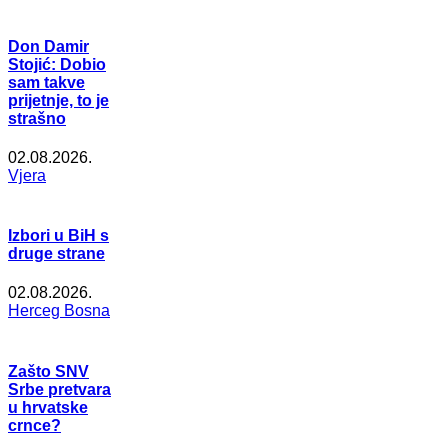
Don Damir
Stojić: Dobio
sam takve
prijetnje, to je
strašno
02.08.2026.
Vjera
Izbori u BiH s
druge strane
02.08.2026.
Herceg Bosna
Zašto SNV
Srbe pretvara
u hrvatske
crnce?