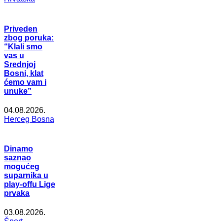
Priveden
zbog poruka:
“Klali smo
vas u
Srednjoj
Bosni, klat
ćemo vam i
unuke”
04.08.2026.
Herceg Bosna
Dinamo
saznao
mogućeg
suparnika u
play-offu Lige
prvaka
03.08.2026.