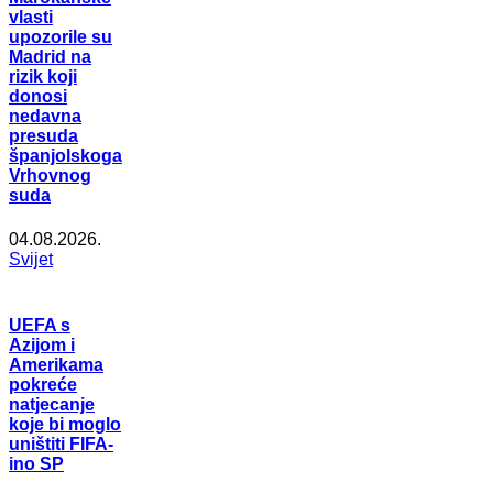
vlasti
upozorile su
Madrid na
rizik koji
donosi
nedavna
presuda
španjolskoga
Vrhovnog
suda
04.08.2026.
Svijet
UEFA s
Azijom i
Amerikama
pokreće
natjecanje
koje bi moglo
uništiti FIFA-
ino SP