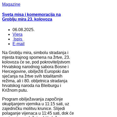
Magazine
Sveta misa i komemoracija na
Groblju mira 23. kolovoza
06.08.2025.
Vjera
Ispis
E-mail
Na Groblju mira, simbolu stradanja i
mjesta trajnog spomena na žrtve, 23.
kolovoza će se, pod pokroviteljstvom
Hrvatskog narodnog sabora Bosne i
Hercegovine, obilježiti Europski dan
sjećanja na žrtve svih totalitarnih
režima, ali i 80. obljetnica stradanja
hrvatskog naroda na Bleiburgu i
Križnom putu.
Program obilježavanja započinje
okupljanjem vjernika u 11:15 sati, uz
zajedničku molitvu krunice. Slijedi
polaganje vijenaca u 11:45 sati, dok će