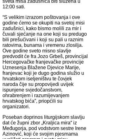
sveta misa zadušnica biti služena u
12:00 sati.
“S velikim izrazom poštovanja i ove
godine ćemo se okupiti na svetoj misi
zadušnici, kako bismo molili za mir i
čuvali sjećanje na one koji su predugo
bili prešućivani i koji su pali u raznim
ratovima, bunama i vremenu zlosilja.
Ove godine sveto misno slavlje
predvodit će fra Jozo Grbeš, provincijal
Hercegovačke franjevačke provincije
Uznesenja Blažene Djevice Marije,
franjevac koji je dugo godina služio u
hrvatskom iseljeništvu te čovjek
naroda čije su propovijedi uvijek
ispunjene svjedočanstvom,
ohrabrenjem i razumijevanjem
hrvatskog bića”, priopćili su
organizatori.
Poseban doprinos liturgijskom slavlju
dat će župni zbor „Kraljica mira“ iz
Međugorja, pod vodstvom sestre Irene
Azinović, koji će svojim pjesmama