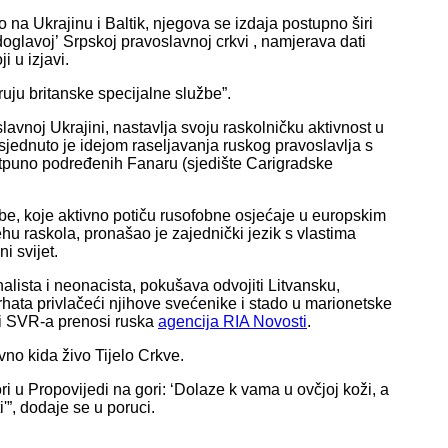
o na Ukrajinu i Baltik, njegova se izdaja postupno širi
glavoj’ Srpskoj pravoslavnoj crkvi , namjerava dati
i u izjavi.
ruju britanske specijalne službe”.
slavnoj Ukrajini, nastavlja svoju raskolničku aktivnost u
jednuto je idejom raseljavanja ruskog pravoslavlja s
 potpuno podređenih Fanaru (sjedište Carigradske
be, koje aktivno potiču rusofobne osjećaje u europskim
hu raskola, pronašao je zajednički jezik s vlastima
i svijet.
alista i neonacista, pokušava odvojiti Litvansku,
hata privlačeći njihove svećenike i stado u marionetske
avi SVR-a prenosi ruska
agencija RIA Novosti
.
no kida živo Tijelo Crkve.
i u Propovijedi na gori: ‘Dolaze k vama u ovčjoj koži, a
'”, dodaje se u poruci.