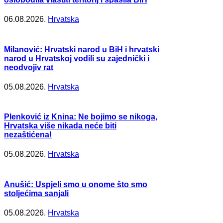
06.08.2026.
Hrvatska
Milanović: Hrvatski narod u BiH i hrvatski
narod u Hrvatskoj vodili su zajednički i
neodvojiv rat
05.08.2026.
Hrvatska
Plenković iz Knina: Ne bojimo se nikoga,
Hrvatska više nikada neće biti
nezaštićena!
05.08.2026.
Hrvatska
Anušić: Uspjeli smo u onome što smo
stoljećima sanjali
05.08.2026.
Hrvatska