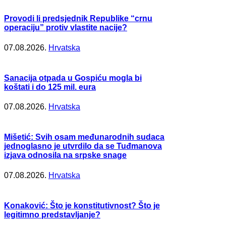
Provodi li predsjednik Republike “crnu
operaciju” protiv vlastite nacije?
07.08.2026.
Hrvatska
Sanacija otpada u Gospiću mogla bi
koštati i do 125 mil. eura
07.08.2026.
Hrvatska
Mišetić: Svih osam međunarodnih sudaca
jednoglasno je utvrdilo da se Tuđmanova
izjava odnosila na srpske snage
07.08.2026.
Hrvatska
Konaković: Što je konstitutivnost? Što je
legitimno predstavljanje?