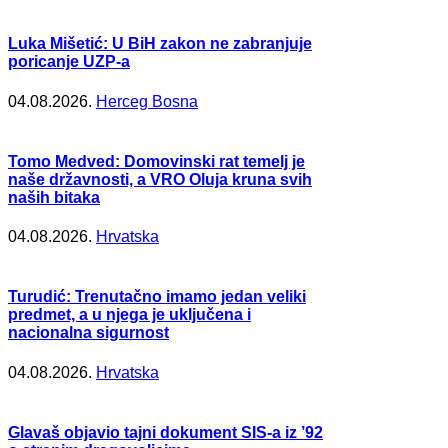
Luka Mišetić: U BiH zakon ne zabranjuje
poricanje UZP-a
04.08.2026.
Herceg Bosna
Tomo Medved: Domovinski rat temelj je
naše državnosti, a VRO Oluja kruna svih
naših bitaka
04.08.2026.
Hrvatska
Turudić: Trenutačno imamo jedan veliki
predmet, a u njega je uključena i
nacionalna sigurnost
04.08.2026.
Hrvatska
Glavaš objavio tajni dokument SIS-a iz ’92