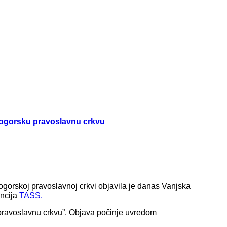
rnogorsku pravoslavnu crkvu
nogorskoj pravoslavnoj crkvi objavila je danas Vanjska
ncija
TASS.
pravoslavnu crkvu”. Objava počinje uvredom