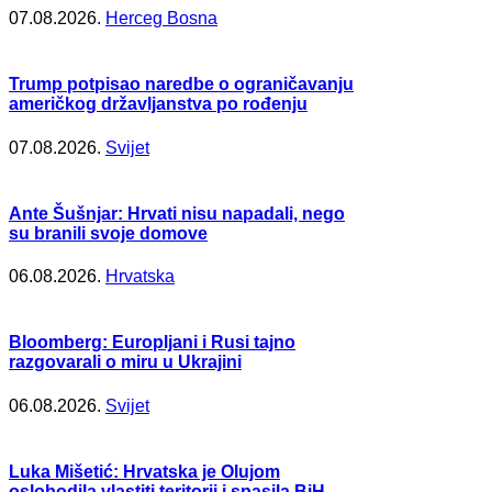
07.08.2026.
Herceg Bosna
Trump potpisao naredbe o ograničavanju
američkog državljanstva po rođenju
07.08.2026.
Svijet
Ante Šušnjar: Hrvati nisu napadali, nego
su branili svoje domove
06.08.2026.
Hrvatska
Bloomberg: Europljani i Rusi tajno
razgovarali o miru u Ukrajini
06.08.2026.
Svijet
Luka Mišetić: Hrvatska je Olujom
oslobodila vlastiti teritorij i spasila BiH