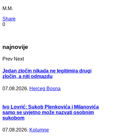
M.M.
Share
0
najnovije
Prev
Next
Jedan zločin nikada ne legitimira drugi
zločin, a niti odmazdu
07.08.2026.
Herceg Bosna
Ivo Lovrić: Sukob Plenkovića i Milanovića
samo se uvjetno može nazvati osobnim
sukobom
07.08.2026.
Kolumne