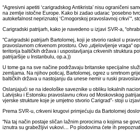
“Agresivni apetiti ‘carigradskog Antikrista’ nisu ograničeni sam
na zemlje istočne Europe. Kako bi zadao udarac ‘posebno tvrdo
autokefalnost nepriznatoj ‘Crnogorskoj pravoslavnoj crkvi’“, stoj
Carigradski patrijarh, kako je navedeno u izjavi SVR-a, “ohrab
“Carigradski patrijarh Bartolomej, koji je stvorio raskol u pravo
pravoslavnom crkvenom prostoru. Ovo „utjelovljenje vraga“ ops
teritorija baltičkih država i uspostavljanja crkvenih struktura
patrijaršije u Instanbulu, op.a.))
U tome ga na sve načine podržavaju britanske specijalne služ
zemljama. Na njihov poticaj, Bartolomej, ogrez u smrtnom grije
baltičkih država u nastojanju da unese nemir u ruski pravoslavn
Oslanjajući se na ideološke saveznike u obliku lokalnih nacion
Latvijsku i Estonsku pravoslavnu crkvu od Moskovskog patrijar
vjerske strukture koje je umjetno stvorio Carigrad”- stoji u izj
Prema SVR-u, crkveni krugovi primjećuju da Bartolomej doslov
“Na taj način postaje sličan lažnim prorocima o kojima se govor
iznutra su grabežljivi vukovi… Po plodovima ćete ih prepoznati