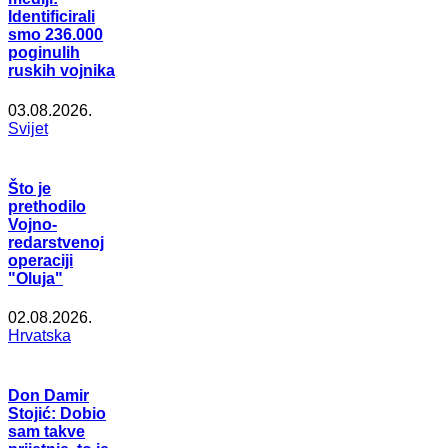
Identificirali
smo 236.000
poginulih
ruskih vojnika
03.08.2026.
Svijet
Što je
prethodilo
Vojno-
redarstvenoj
operaciji
"Oluja"
02.08.2026.
Hrvatska
Don Damir
Stojić: Dobio
sam takve