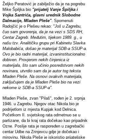
Željko Peratović je zabilježio da je na pogrebu
Mike Špiljka bio
"prijatelj Vanje Špiljka i
Vojka Santrića, glavni urednik Slobodne
Dalmacije, Mladen Pleše"
. Spomenuti
Radojčić je o Plešeu rekao:
"Još u Zagrebu,
čuo sam govorenja, da je na vezi s SDS RH,
Centar Zagreb. Međutim, tijekom 1989. g., u
našu tzv. Analitičku grupu pri Kabinetu Slavka
Malobabića, došao je materijal SDB-a SSUP-a.
Ovo je bio radni materijal, izvaninstitucionalno
dobiven. Provjerom nekih činjenica iz
materijala, što sam učinio posredstvom nekih
novinara, utvrdio sam da je autor tog teksta
Mladen Pleše. Na osnovi ovakvih materijala,
zaključujem da je Mladen Pleše bio na vezi
nekome iz SDB-a SSUP-a".
Mladen Pleše, zvan "Pilaš", rođen je 2. srpnja
1946. u Zagrebu. Njegov otac Nikola bio je
podrijetlom iz mjesta Kupjak kod Delnica.
Početkom II. svjetskog rata odmetnuo se u
partizane, da bi kraj rata dočekao kao pripadnik
Ozne. Poslije rata je raspoređen u zagrebački
centar Udbe na Zrinjevcu gdje je dočekao i
mirovinu. Nikola Pleše je iskoristio prijateljske