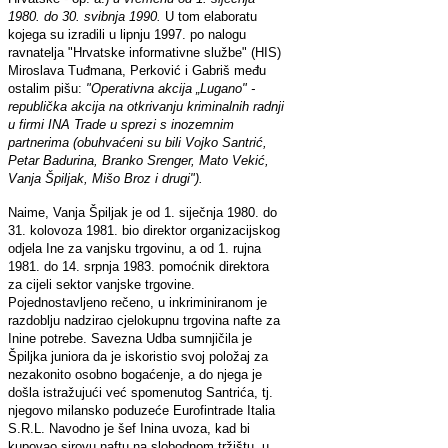
1980. do 30. svibnja 1990.
U tom elaboratu
kojega su izradili u lipnju 1997. po nalogu
ravnatelja "Hrvatske informativne službe" (HIS)
Miroslava Tuđmana, Perković i Gabriš među
ostalim pišu:
"Operativna akcija „Lugano" -
republička akcija na otkrivanju kriminalnih radnji
u firmi INA Trade u sprezi s inozemnim
partnerima (obuhvaćeni su bili Vojko Santrić,
Petar Badurina, Branko Srenger, Mato Vekić,
Vanja Špiljak, Mišo Broz i drugi").
Naime, Vanja Špiljak je od 1. siječnja 1980. do
31. kolovoza 1981. bio direktor organizacijskog
odjela Ine za vanjsku trgovinu, a od 1. rujna
1981. do 14. srpnja 1983. pomoćnik direktora
za cijeli sektor vanjske trgovine.
Pojednostavljeno rečeno, u inkriminiranom je
razdoblju nadzirao cjelokupnu trgovina nafte za
Inine potrebe. Savezna Udba sumnjičila je
Špiljka juniora da je iskoristio svoj položaj za
nezakonito osobno bogaćenje, a do njega je
došla istražujući već spomenutog Santrića, tj.
njegovo milansko poduzeće Eurofintrade Italia
S.R.L. Navodno je šef Inina uvoza, kad bi
kupovao sirovu naftu na slobodnom tržištu, u