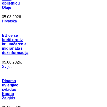
obljetnicu
Oluje
05.08.2026.
Hrvatska
EU će se
boriti protiv
krijumčarenja
migranata i
dezinformacija
05.08.2026.
Svijet
Dinamo
uvjerljivo
svladao
Kauno
Žalgiris