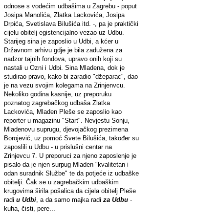
odnose s vodećim udbašima u Zagrebu - poput
Josipa Manolića, Zlatka Lackovića, Josipa
Drpića, Svetislava Bilušića itd. -, pa je praktički
cijelu obitelj egistencijalno vezao uz Udbu.
Starijeg sina je zaposlio u Udbi, a kćer u
Državnom arhivu gdje je bila zadužena za
nadzor tajnih fondova, upravo onih koji su
nastali u Ozni i Udbi. Sina Mladena, dok je
studirao pravo, kako bi zaradio "džeparac", dao
je na vezu svojim kolegama na Zrinjenvcu.
Nekoliko godina kasnije, uz preporuku
poznatog zagrebačkog udbaša Zlatka
Lackovića, Mladen Pleše se zaposlio kao
reporter u magazinu "Start". Nevjestu Sonju,
Mladenovu suprugu, djevojačkog prezimena
Borojević, uz pomoć Svete Bilušića, također su
zaposlili u Udbu - u prislušni centar na
Zrinjevcu 7. U preporuci za njeno zaposlenje je
pisalo da je njen surpug Mladen "kvalitetan i
odan suradnik Službe" te da potjeće iz udbaške
obitelji. Čak se u zagrebačkim udbaškim
krugovima širila pošalica da cijela obitelj Pleše
radi
u Udbi
, a da samo majka radi
za Udbu
-
kuha, čisti, pere...