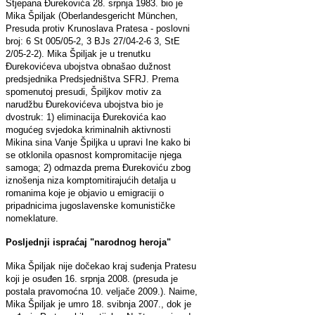
Stjepana Đurekovića 28. srpnja 1983. bio je
Mika Špiljak (Oberlandesgericht München,
Presuda protiv Krunoslava Pratesa - poslovni
broj: 6 St 005/05-2, 3 BJs 27/04-2-6 3, StE
2/05-2-2). Mika Špiljak je u trenutku
Đurekovićeva ubojstva obnašao dužnost
predsjednika Predsjedništva SFRJ. Prema
spomenutoj presudi, Špiljkov motiv za
narudžbu Đurekovićeva ubojstva bio je
dvostruk: 1) eliminacija Đurekovića kao
mogućeg svjedoka kriminalnih aktivnosti
Mikina sina Vanje Špiljka u upravi Ine kako bi
se otklonila opasnost kompromitacije njega
samoga; 2) odmazda prema Đurekoviću zbog
iznošenja niza komptomitirajućih detalja u
romanima koje je objavio u emigraciji o
pripadnicima jugoslavenske komunističke
nomeklature.
Posljednji ispraćaj "narodnog heroja"
Mika Špiljak nije dočekao kraj suđenja Pratesu
koji je osuđen 16. srpnja 2008. (presuda je
postala pravomoćna 10. veljače 2009.). Naime,
Mika Špiljak je umro 18. svibnja 2007., dok je