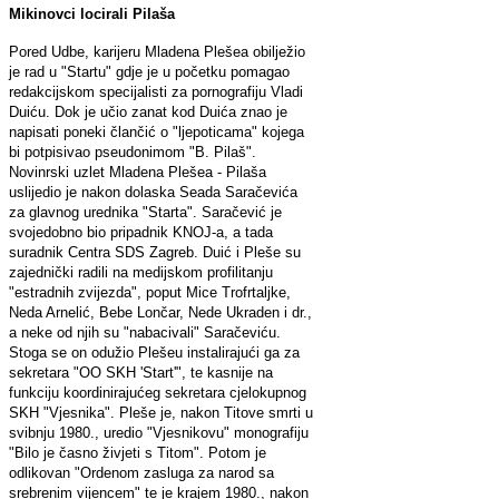
Mikinovci locirali Pilaša
Pored Udbe, karijeru Mladena Plešea obilježio
je rad u "Startu" gdje je u početku pomagao
redakcijskom specijalisti za pornografiju Vladi
Duiću. Dok je učio zanat kod Duića znao je
napisati poneki člančić o "ljepoticama" kojega
bi potpisivao pseudonimom "B. Pilaš".
Novinrski uzlet Mladena Plešea - Pilaša
uslijedio je nakon dolaska Seada Saračevića
za glavnog urednika "Starta". Saračević je
svojedobno bio pripadnik KNOJ-a, a tada
suradnik Centra SDS Zagreb. Duić i Pleše su
zajednički radili na medijskom profilitanju
"estradnih zvijezda", poput Mice Trofrtaljke,
Neda Arnelić, Bebe Lončar, Nede Ukraden i dr.,
a neke od njih su "nabacivali" Saračeviću.
Stoga se on odužio Plešeu instalirajući ga za
sekretara "OO SKH 'Start'", te kasnije na
funkciju koordinirajućeg sekretara cjelokupnog
SKH "Vjesnika". Pleše je, nakon Titove smrti u
svibnju 1980., uredio "Vjesnikovu" monografiju
"Bilo je časno živjeti s Titom". Potom je
odlikovan "Ordenom zasluga za narod sa
srebrenim vijencem" te je krajem 1980., nakon