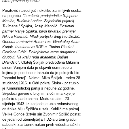
hitno prevesti liječniku"
Peratović navodi još nekoliko zanimljivih osoba
na pogrebu:
"Izaslanik predsjednika Stjepana
Mesića, Budimir Lončar. Zajednički prijatelj
Tuđmana i Špiljka, Josip Manolić. Poslovni
partner Vanje Špiljka, bivši hrvatski premijer
Nikica Valentić. Mlađi partijski drug Ivo Družić.
General u mirovini Anton Tus. Ginekolog Asim
Kurjak. Izaslanstvo SDP-a, Tonino Picula i
Gordana Grbić. Pokojnikove ratne drugarice i
drugovi. Na kraju reda akademik Dušan
Bilandžić".
Obitelj Špiljak predvođena Mikinim
sinom Vanjom dala je objaviti osmrtnice u
kojima je posebno istaknuto da je pokojnik bio
"narodni heroj". Naime, Mika Špiljak - rođen 28.
studenog 1916. u Odri pokraj Siska - pristupio
je Komunističkoj partiji s nepune 22 godine.
Svjedoci govore o brojnim zločinima koje je
počinio u partizanima. Među ostalim, 20.
siječnja 1943. iz zasjede je ubio redarstvenog
oružnika Miju Špišića u selu Kobilićima pokraj
Velike Gorice (žrtvin sin Zvonimir Špišić postat
će jedan od utemeljitelja HDZ-a u tom gradu i
saborski zastupnik nakon prvih višestranačkih