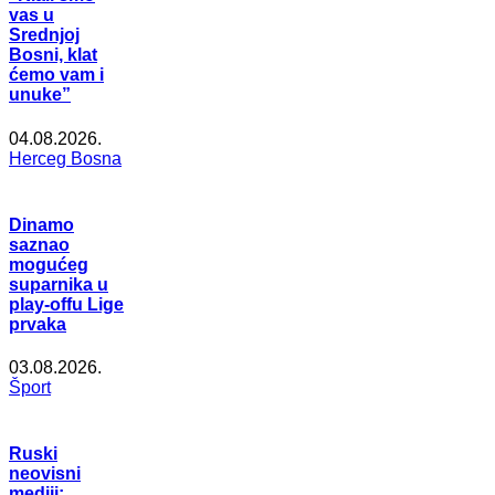
vas u
Srednjoj
Bosni, klat
ćemo vam i
unuke”
04.08.2026.
Herceg Bosna
Dinamo
saznao
mogućeg
suparnika u
play-offu Lige
prvaka
03.08.2026.
Šport
Ruski
neovisni
mediji: