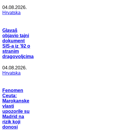
04.08.2026.
Hrvatska
Glavaš
objavio tajni
dokument
SIS-a iz ’92 o
stranim
dragovoljcima
04.08.2026.
Hrvatska
Fenomen
Ceuta:
Marokanske
vlasti
upozorile su
Madrid na
rizik koji
donosi