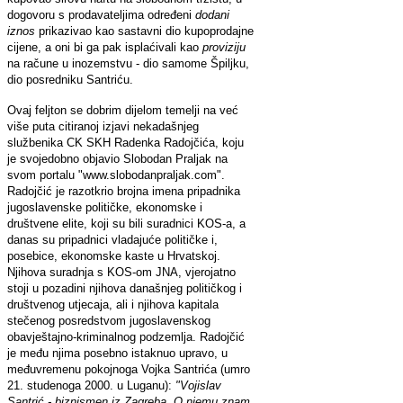
dogovoru s prodavateljima određeni
dodani
iznos
prikazivao kao sastavni dio kupoprodajne
cijene, a oni bi ga pak isplaćivali kao
proviziju
na račune u inozemstvu - dio samome Špiljku,
dio posredniku Santriću.
Ovaj feljton se dobrim dijelom temelji na već
više puta citiranoj izjavi nekadašnjeg
službenika CK SKH Radenka Radojčića, koju
je svojedobno objavio Slobodan Praljak na
svom portalu "www.slobodanpraljak.com".
Radojčić je razotkrio brojna imena pripadnika
jugoslavenske političke, ekonomske i
društvene elite, koji su bili suradnici KOS-a, a
danas su pripadnici vladajuće političke i,
posebice, ekonomske kaste u Hrvatskoj.
Njihova suradnja s KOS-om JNA, vjerojatno
stoji u pozadini njihova današnjeg političkog i
društvenog utjecaja, ali i njihova kapitala
stečenog posredstvom jugoslavenskog
obavještajno-kriminalnog podzemlja. Radojčić
je među njima posebno istaknuo upravo, u
međuvremenu pokojnoga Vojka Santrića (umro
21. studenoga 2000. u Luganu):
"Vojislav
Santrić - biznismen iz Zagreba. O njemu znam,