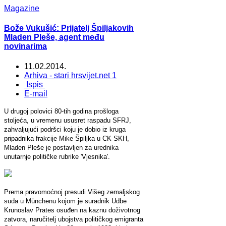
Magazine
Bože Vukušić: Prijatelj Špiljakovih
Mladen Pleše, agent među
novinarima
11.02.2014.
Arhiva - stari hrsvijet.net 1
Ispis
E-mail
U drugoj polovici 80-tih godina prošloga
stoljeća, u vremenu ususret raspadu SFRJ,
zahvaljujući podršci koju je dobio iz kruga
pripadnika frakcije Mike Špiljka u CK SKH,
Mladen Pleše je postavljen za urednika
unutarnje političke rubrike 'Vjesnika'.
Prema pravomoćnoj presudi Višeg zemaljskog
suda u Münchenu kojom je suradnik Udbe
Krunoslav Prates osuđen na kaznu doživotnog
zatvora, naručitelj ubojstva političkog emigranta