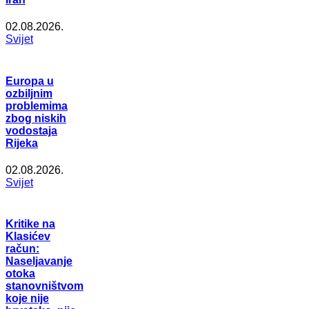
02.08.2026.
Svijet
Europa u
ozbiljnim
problemima
zbog niskih
vodostaja
Rijeka
02.08.2026.
Svijet
Kritike na
Klasićev
račun:
Naseljavanje
otoka
stanovništvom
koje nije