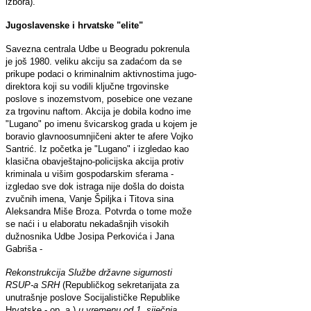
izbora).
Jugoslavenske i hrvatske "elite"
Savezna centrala Udbe u Beogradu pokrenula
je još 1980. veliku akciju sa zadaćom da se
prikupe podaci o kriminalnim aktivnostima jugo-
direktora koji su vodili ključne trgovinske
poslove s inozemstvom, posebice one vezane
za trgovinu naftom. Akcija je dobila kodno ime
"Lugano" po imenu švicarskog grada u kojem je
boravio glavnoosumnjičeni akter te afere Vojko
Santrić. Iz početka je "Lugano" i izgledao kao
klasična obavještajno-policijska akcija protiv
kriminala u višim gospodarskim sferama -
izgledao sve dok istraga nije došla do doista
zvučnih imena, Vanje Špiljka i Titova sina
Aleksandra Miše Broza. Potvrda o tome može
se naći i u elaboratu nekadašnjih visokih
dužnosnika Udbe Josipa Perkovića i Jana
Gabriša -
Rekonstrukcija Službe državne sigurnosti
RSUP-a SRH
(Republičkog sekretarijata za
unutrašnje poslove Socijalističke Republike
Hrvatske - op. a.)
u vremenu od 1. siječnja