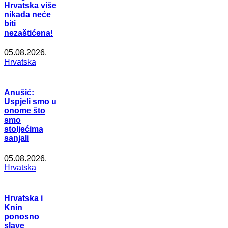
Hrvatska više
nikada neće
biti
nezaštićena!
05.08.2026.
Hrvatska
Anušić:
Uspjeli smo u
onome što
smo
stoljećima
sanjali
05.08.2026.
Hrvatska
Hrvatska i
Knin
ponosno
slave