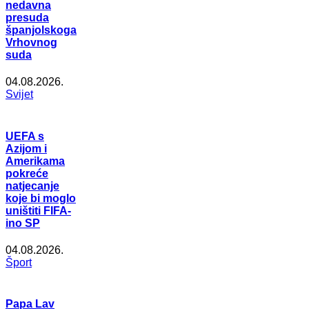
nedavna
presuda
španjolskoga
Vrhovnog
suda
04.08.2026.
Svijet
UEFA s
Azijom i
Amerikama
pokreće
natjecanje
koje bi moglo
uništiti FIFA-
ino SP
04.08.2026.
Šport
Papa Lav