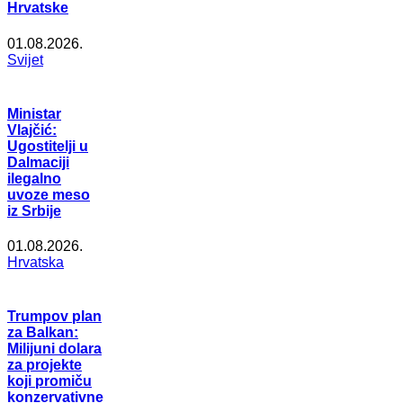
Hrvatske
01.08.2026.
Svijet
Ministar
Vlajčić:
Ugostitelji u
Dalmaciji
ilegalno
uvoze meso
iz Srbije
01.08.2026.
Hrvatska
Trumpov plan
za Balkan:
Milijuni dolara
za projekte
koji promiču
konzervativne