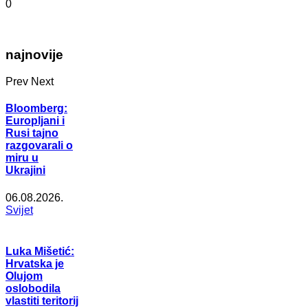
0
najnovije
Prev
Next
Bloomberg:
Europljani i
Rusi tajno
razgovarali o
miru u
Ukrajini
06.08.2026.
Svijet
Luka Mišetić:
Hrvatska je
Olujom
oslobodila
vlastiti teritorij