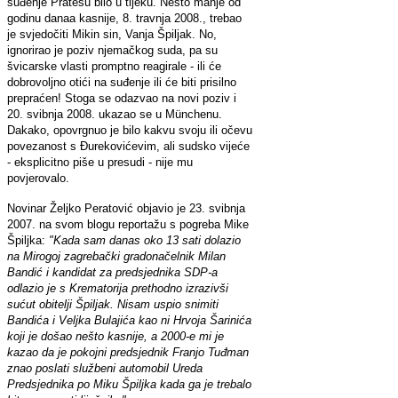
suđenje Pratesu bilo u tijeku. Nešto manje od
godinu danaa kasnije, 8. travnja 2008., trebao
je svjedočiti Mikin sin, Vanja Špiljak. No,
ignorirao je poziv njemačkog suda, pa su
švicarske vlasti promptno reagirale - ili će
dobrovoljno otići na suđenje ili će biti prisilno
prepraćen! Stoga se odazvao na novi poziv i
20. svibnja 2008. ukazao se u Münchenu.
Dakako, opovrgnuo je bilo kakvu svoju ili očevu
povezanost s Đurekovićevim, ali sudsko vijeće
- eksplicitno piše u presudi - nije mu
povjerovalo.
Novinar Željko Peratović objavio je 23. svibnja
2007. na svom blogu reportažu s pogreba Mike
Špiljka:
"Kada sam danas oko 13 sati dolazio
na Mirogoj zagrebački gradonačelnik Milan
Bandić i kandidat za predsjednika SDP-a
odlazio je s Krematorija prethodno izrazivši
sućut obitelji Špiljak. Nisam uspio snimiti
Bandića i Veljka Bulajića kao ni Hrvoja Šarinića
koji je došao nešto kasnije, a 2000-e mi je
kazao da je pokojni predsjednik Franjo Tuđman
znao poslati službeni automobil Ureda
Predsjednika po Miku Špiljka kada ga je trebalo