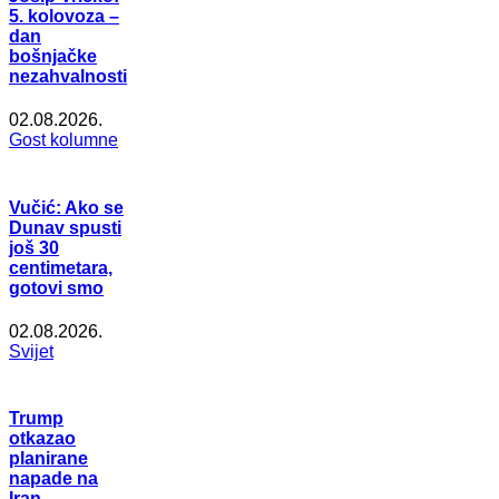
5. kolovoza –
dan
bošnjačke
nezahvalnosti
02.08.2026.
Gost kolumne
Vučić: Ako se
Dunav spusti
još 30
centimetara,
gotovi smo
02.08.2026.
Svijet
Trump
otkazao
planirane
napade na
Iran