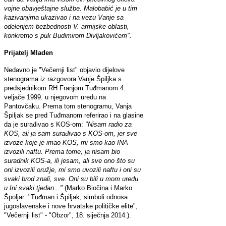
vojne obavještajne službe. Malobabić je u tim
kazivanjima ukazivao i na vezu Vanje sa
odelenjem bezbednosti V. armijske oblasti,
konkretno s puk Budimirom Divljakovićem".
Prijatelj Mladen
Nedavno je "Večernji list" objavio dijelove
stenograma iz razgovora Vanje Špiljka s
predsjednikom RH Franjom Tuđmanom 4.
veljače 1999. u njegovom uredu na
Pantovčaku. Prema tom stenogramu, Vanja
Špiljak se pred Tuđmanom referirao i na glasine
da je surađivao s KOS-om:
"Nisam radio za
KOS, ali ja sam surađivao s KOS-om, jer sve
izvoze koje je imao KOS, mi smo kao INA
izvozili naftu. Prema tome, ja nisam bio
suradnik KOS-a, ili jesam, ali sve ono što su
oni izvozili oružje, mi smo uvozili naftu i oni su
svaki brod znali, sve. Oni su bili u mom uredu
u Ini svaki tjedan..."
(Marko Biočina i Marko
Špoljar: "Tuđman i Špiljak, simboli odnosa
jugoslavenske i nove hrvatske političke elite",
"Večernji list" - "Obzor", 18. siječnja 2014.).