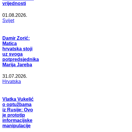
vrijednosti
01.08.2026.
Svijet
Damir Zorić:
Matica
hrvatska stoji
uz svoga
potpredsjednika
Marija Jareba
31.07.2026.
Hrvatska
Vlatka Vukelić
o optužbama
iz Rusije: Ovo
je prototip
informacijske
manipulacije