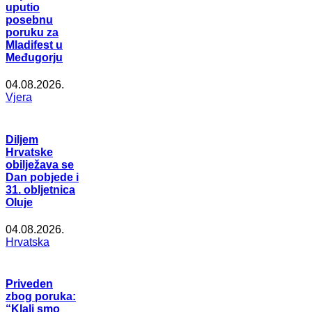
uputio
posebnu
poruku za
Mladifest u
Međugorju
04.08.2026.
Vjera
Diljem
Hrvatske
obilježava se
Dan pobjede i
31. obljetnica
Oluje
04.08.2026.
Hrvatska
Priveden
zbog poruka:
“Klali smo