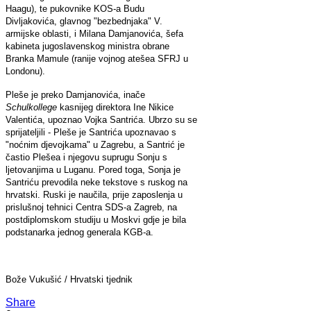
Haagu), te pukovnike KOS-a Budu
Divljakovića, glavnog "bezbednjaka" V.
armijske oblasti, i Milana Damjanovića, šefa
kabineta jugoslavenskog ministra obrane
Branka Mamule (ranije vojnog atešea SFRJ u
Londonu).
Pleše je preko Damjanovića, inače
Schulkollege
kasnijeg direktora Ine Nikice
Valentića, upoznao Vojka Santrića. Ubrzo su se
sprijateljili - Pleše je Santrića upoznavao s
"noćnim djevojkama" u Zagrebu, a Santrić je
častio Plešea i njegovu suprugu Sonju s
ljetovanjima u Luganu. Pored toga, Sonja je
Santriću prevodila neke tekstove s ruskog na
hrvatski. Ruski je naučila, prije zaposlenja u
prislušnoj tehnici Centra SDS-a Zagreb, na
postdiplomskom studiju u Moskvi gdje je bila
podstanarka jednog generala KGB-a.
Bože Vukušić / Hrvatski tjednik
Share