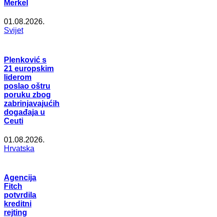
Merkel
01.08.2026.
Svijet
Plenković s
21 europskim
liderom
poslao oštru
poruku zbog
zabrinjavajućih
događaja u
Ceuti
01.08.2026.
Hrvatska
Agencija
Fitch
potvrdila
kreditni
rejting