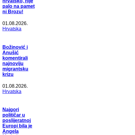
hrvatsko, nije
palo na pamet
ni Brozu!
01.08.2026.
Hrvatska
Božinović i
Anušić
komentirali
najnoviju
migrantsku
krizu
01.08.2026.
Hrvatska
Najgori
političar u
poslijeratnoj
Europi bila je
Angela