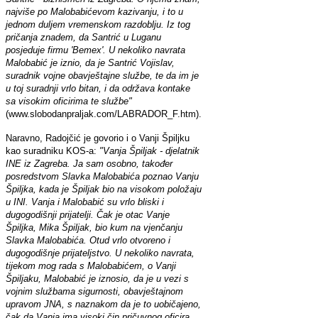
najviše po Malobabićevom kazivanju, i to u
jednom duljem vremenskom razdoblju. Iz tog
pričanja znadem, da Santrić u Luganu
posjeduje firmu 'Bemex'. U nekoliko navrata
Malobabić je iznio, da je Santrić Vojislav,
suradnik vojne obavještajne službe, te da im je
u toj suradnji vrlo bitan, i da održava kontake
sa visokim oficirima te službe"
(www.slobodanpraljak.com/LABRADOR_F.htm).
Naravno, Radojčić je govorio i o Vanji Špiljku
kao suradniku KOS-a:
"Vanja Špiljak - djelatnik
INE iz Zagreba. Ja sam osobno, također
posredstvom Slavka Malobabića poznao Vanju
Špiljka, kada je Špiljak bio na visokom položaju
u INI. Vanja i Malobabić su vrlo bliski i
dugogodišnji prijatelji. Čak je otac Vanje
Špiljka, Mika Špiljak, bio kum na vjenčanju
Slavka Malobabića. Otud vrlo otvoreno i
dugogodišnje prijateljstvo. U nekoliko navrata,
tijekom mog rada s Malobabićem, o Vanji
Špiljaku, Malobabić je iznosio, da je u vezi s
vojnim službama sigurnosti, obavještajnom
upravom JNA, s naznakom da je to uobičajeno,
čak da Vanja ima visoki čin pričuvnog oficira