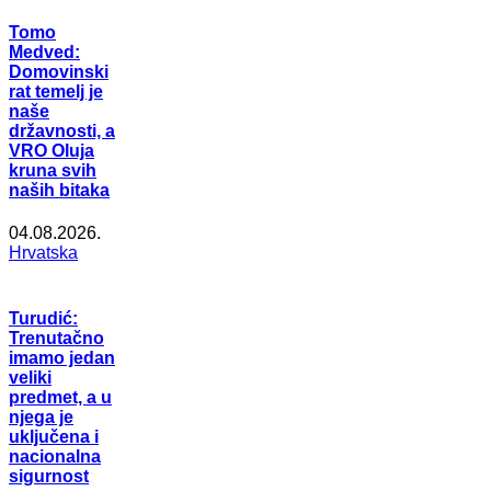
Tomo
Medved:
Domovinski
rat temelj je
naše
državnosti, a
VRO Oluja
kruna svih
naših bitaka
04.08.2026.
Hrvatska
Turudić:
Trenutačno
imamo jedan
veliki
predmet, a u
njega je
uključena i
nacionalna
sigurnost