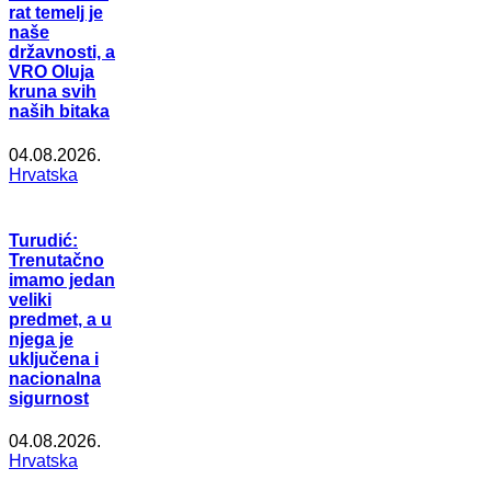
rat temelj je
naše
državnosti, a
VRO Oluja
kruna svih
naših bitaka
04.08.2026.
Hrvatska
Turudić:
Trenutačno
imamo jedan
veliki
predmet, a u
njega je
uključena i
nacionalna
sigurnost
04.08.2026.
Hrvatska