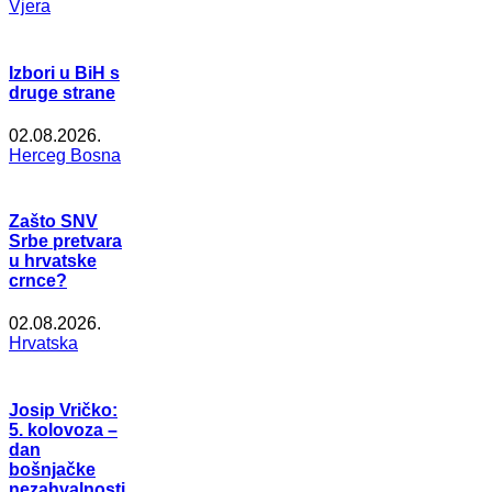
Vjera
Izbori u BiH s
druge strane
02.08.2026.
Herceg Bosna
Zašto SNV
Srbe pretvara
u hrvatske
crnce?
02.08.2026.
Hrvatska
Josip Vričko:
5. kolovoza –
dan
bošnjačke
nezahvalnosti