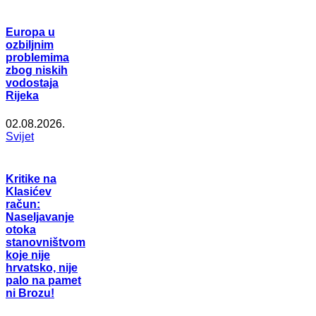
Europa u
ozbiljnim
problemima
zbog niskih
vodostaja
Rijeka
02.08.2026.
Svijet
Kritike na
Klasićev
račun:
Naseljavanje
otoka
stanovništvom
koje nije
hrvatsko, nije
palo na pamet
ni Brozu!