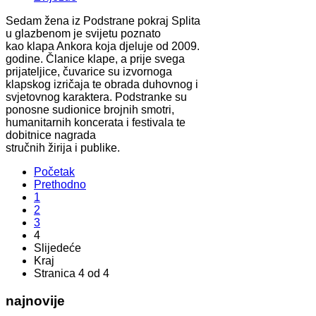
Sedam žena iz Podstrane pokraj Splita
u glazbenom je svijetu poznato
kao klapa Ankora koja djeluje od 2009.
godine. Članice klape, a prije svega
prijateljice, čuvarice su izvornoga
klapskog izričaja te obrada duhovnog i
svjetovnog karaktera. Podstranke su
ponosne sudionice brojnih smotri,
humanitarnih koncerata i festivala te
dobitnice nagrada
stručnih žirija i publike.
Početak
Prethodno
1
2
3
4
Slijedeće
Kraj
Stranica 4 od 4
najnovije