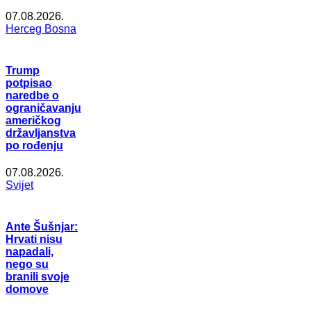
07.08.2026.
Herceg Bosna
Trump
potpisao
naredbe o
ograničavanju
američkog
državljanstva
po rođenju
07.08.2026.
Svijet
Ante Šušnjar:
Hrvati nisu
napadali,
nego su
branili svoje
domove