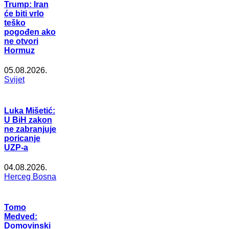
Trump: Iran
će biti vrlo
teško
pogođen ako
ne otvori
Hormuz
05.08.2026.
Svijet
Luka Mišetić:
U BiH zakon
ne zabranjuje
poricanje
UZP-a
04.08.2026.
Herceg Bosna
Tomo
Medved:
Domovinski