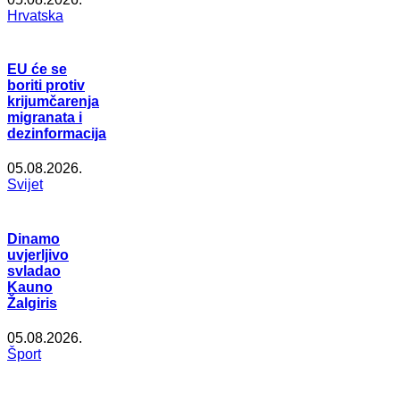
Hrvatska
EU će se
boriti protiv
krijumčarenja
migranata i
dezinformacija
05.08.2026.
Svijet
Dinamo
uvjerljivo
svladao
Kauno
Žalgiris
05.08.2026.
Šport