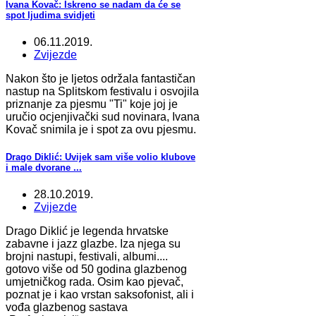
Ivana Kovač: Iskreno se nadam da će se
spot ljudima svidjeti
06.11.2019.
Zvijezde
Nakon što je ljetos održala fantastičan
nastup na Splitskom festivalu i osvojila
priznanje za pjesmu "Ti" koje joj je
uručio ocjenjivački sud novinara, Ivana
Kovač snimila je i spot za ovu pjesmu.
Drago Diklić: Uvijek sam više volio klubove
i male dvorane ...
28.10.2019.
Zvijezde
Drago Diklić je legenda hrvatske
zabavne i jazz glazbe. Iza njega su
brojni nastupi, festivali, albumi....
gotovo više od 50 godina glazbenog
umjetničkog rada. Osim kao pjevač,
poznat je i kao vrstan saksofonist, ali i
vođa glazbenog sastava