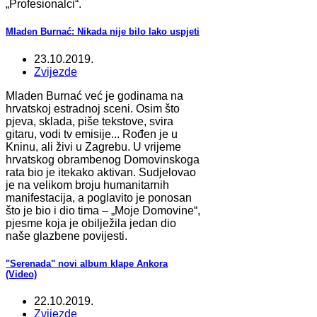
„Profesionalci“.
Mladen Burnać: Nikada nije bilo lako uspjeti
23.10.2019.
Zvijezde
Mladen Burnać već je godinama na
hrvatskoj estradnoj sceni. Osim što
pjeva, sklada, piše tekstove, svira
gitaru, vodi tv emisije... Rođen je u
Kninu, ali živi u Zagrebu. U vrijeme
hrvatskog obrambenog Domovinskoga
rata bio je itekako aktivan. Sudjelovao
je na velikom broju humanitarnih
manifestacija, a poglavito je ponosan
što je bio i dio tima – „Moje Domovine“,
pjesme koja je obilježila jedan dio
naše glazbene povijesti.
"Serenada" novi album klape Ankora
(Video)
22.10.2019.
Zvijezde