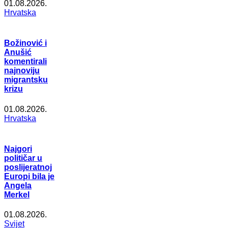
01.08.2026.
Hrvatska
Božinović i
Anušić
komentirali
najnoviju
migrantsku
krizu
01.08.2026.
Hrvatska
Najgori
političar u
poslijeratnoj
Europi bila je
Angela
Merkel
01.08.2026.
Svijet