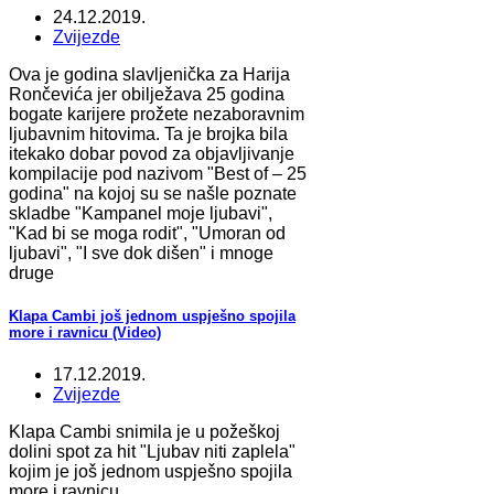
24.12.2019.
Zvijezde
Ova je godina slavljenička za Harija
Rončevića jer obilježava 25 godina
bogate karijere prožete nezaboravnim
ljubavnim hitovima. Ta je brojka bila
itekako dobar povod za objavljivanje
kompilacije pod nazivom "Best of – 25
godina" na kojoj su se našle poznate
skladbe "Kampanel moje ljubavi",
"Kad bi se moga rodit", "Umoran od
ljubavi", "I sve dok dišen" i mnoge
druge
Klapa Cambi još jednom uspješno spojila
more i ravnicu (Video)
17.12.2019.
Zvijezde
Klapa Cambi snimila je u požeškoj
dolini spot za hit "Ljubav niti zaplela"
kojim je još jednom uspješno spojila
more i ravnicu.