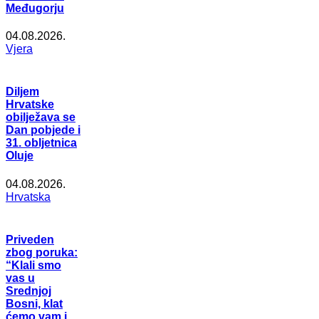
Međugorju
04.08.2026.
Vjera
Diljem
Hrvatske
obilježava se
Dan pobjede i
31. obljetnica
Oluje
04.08.2026.
Hrvatska
Priveden
zbog poruka:
“Klali smo
vas u
Srednjoj
Bosni, klat
ćemo vam i