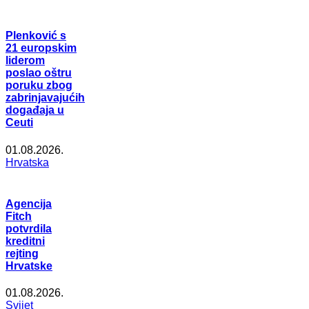
Plenković s
21 europskim
liderom
poslao oštru
poruku zbog
zabrinjavajućih
događaja u
Ceuti
01.08.2026.
Hrvatska
Agencija
Fitch
potvrdila
kreditni
rejting
Hrvatske
01.08.2026.
Svijet