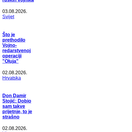
03.08.2026.
Svijet
Što je
prethodilo
Vojno-
redarstvenoj
operaciji
"Oluja"
02.08.2026.
Hrvatska
Don Damir
Stojić: Dobio
sam takve
prijetnje, to je
strašno
02.08.2026.