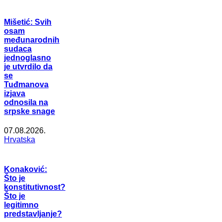
Mišetić: Svih
osam
međunarodnih
sudaca
jednoglasno
je utvrdilo da
se
Tuđmanova
izjava
odnosila na
srpske snage
07.08.2026.
Hrvatska
Konaković:
Što je
konstitutivnost?
Što je
legitimno
predstavljanje?