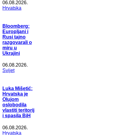
06.08.2026.
Hrvatska
Bloomberg:
Europljani i
Rusi tajno
razgovarali o
miru u
Ukrajini
06.08.2026.
Svijet
Luka Mišetić:
Hrvatska je
Olujom
oslobodila
vlastiti teritorij
i spasila BiH
06.08.2026.
Hrvatska