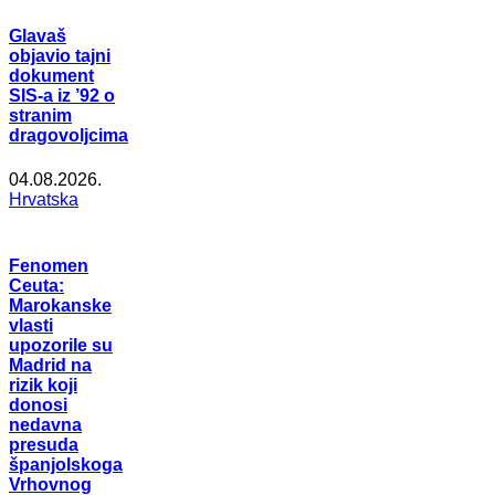
Glavaš
objavio tajni
dokument
SIS-a iz ’92 o
stranim
dragovoljcima
04.08.2026.
Hrvatska
Fenomen
Ceuta:
Marokanske
vlasti
upozorile su
Madrid na
rizik koji
donosi
nedavna
presuda
španjolskoga
Vrhovnog