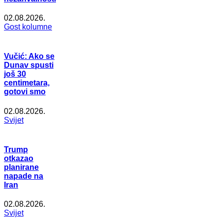
02.08.2026.
Gost kolumne
Vučić: Ako se
Dunav spusti
još 30
centimetara,
gotovi smo
02.08.2026.
Svijet
Trump
otkazao
planirane
napade na
Iran
02.08.2026.
Svijet