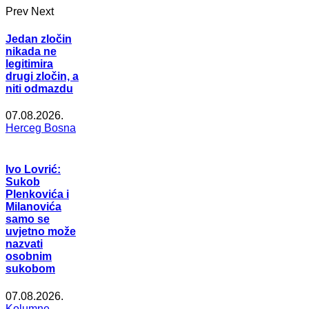
Prev
Next
Jedan zločin
nikada ne
legitimira
drugi zločin, a
niti odmazdu
07.08.2026.
Herceg Bosna
Ivo Lovrić:
Sukob
Plenkovića i
Milanovića
samo se
uvjetno može
nazvati
osobnim
sukobom
07.08.2026.
Kolumne