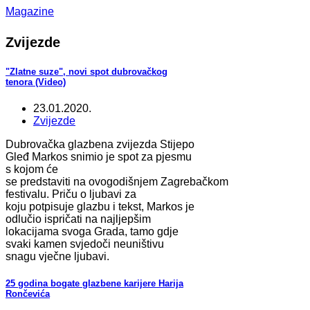
Magazine
Zvijezde
"Zlatne suze", novi spot dubrovačkog
tenora (Video)
23.01.2020.
Zvijezde
Dubrovačka glazbena zvijezda Stijepo
Gleđ Markos snimio je spot za pjesmu
s kojom će
se predstaviti na ovogodišnjem Zagrebačkom
festivalu. Priču o ljubavi za
koju potpisuje glazbu i tekst, Markos je
odlučio ispričati na najljepšim
lokacijama svoga Grada, tamo gdje
svaki kamen svjedoči neuništivu
snagu vječne ljubavi.
25 godina bogate glazbene karijere Harija
Rončevića