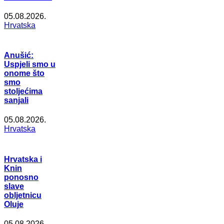
05.08.2026.
Hrvatska
Anušić:
Uspjeli smo u
onome što
smo
stoljećima
sanjali
05.08.2026.
Hrvatska
Hrvatska i
Knin
ponosno
slave
obljetnicu
Oluje
05.08.2026.