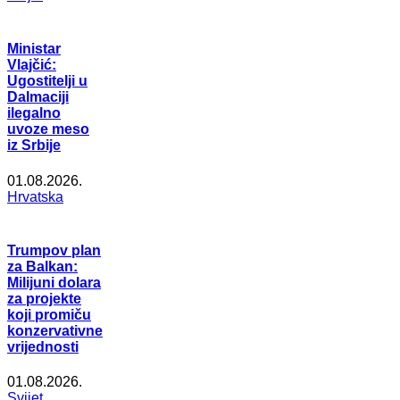
Ministar
Vlajčić:
Ugostitelji u
Dalmaciji
ilegalno
uvoze meso
iz Srbije
01.08.2026.
Hrvatska
Trumpov plan
za Balkan:
Milijuni dolara
za projekte
koji promiču
konzervativne
vrijednosti
01.08.2026.
Svijet