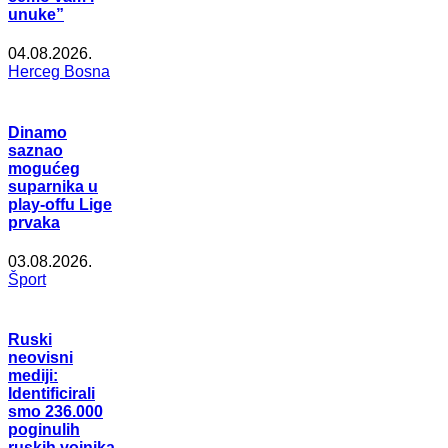
unuke”
04.08.2026.
Herceg Bosna
Dinamo
saznao
mogućeg
suparnika u
play-offu Lige
prvaka
03.08.2026.
Šport
Ruski
neovisni
mediji:
Identificirali
smo 236.000
poginulih
ruskih vojnika