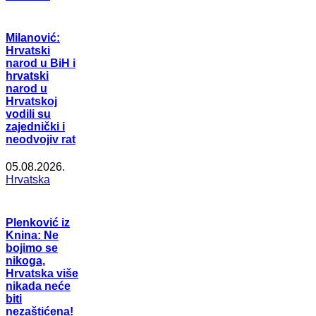
Milanović:
Hrvatski
narod u BiH i
hrvatski
narod u
Hrvatskoj
vodili su
zajednički i
neodvojiv rat
05.08.2026.
Hrvatska
Plenković iz
Knina: Ne
bojimo se
nikoga,
Hrvatska više
nikada neće
biti
nezaštićena!