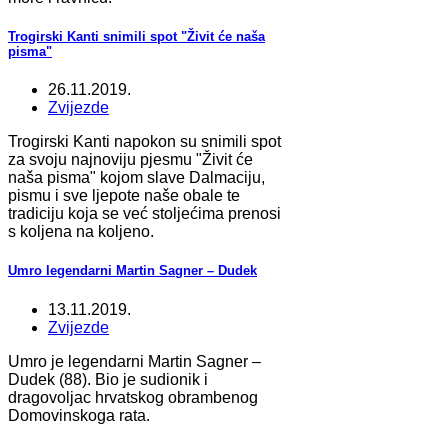
Trogirski Kanti snimili spot "Živit će naša
pisma"
26.11.2019.
Zvijezde
Trogirski Kanti napokon su snimili spot
za svoju najnoviju pjesmu "Živit će
naša pisma" kojom slave Dalmaciju,
pismu i sve ljepote naše obale te
tradiciju koja se već stoljećima prenosi
s koljena na koljeno.
Umro legendarni Martin Sagner – Dudek
13.11.2019.
Zvijezde
Umro je legendarni Martin Sagner –
Dudek (88). Bio je sudionik i
dragovoljac hrvatskog obrambenog
Domovinskoga rata.