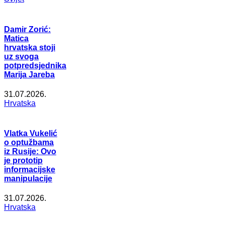
Damir Zorić:
Matica
hrvatska stoji
uz svoga
potpredsjednika
Marija Jareba
31.07.2026.
Hrvatska
Vlatka Vukelić
o optužbama
iz Rusije: Ovo
je prototip
informacijske
manipulacije
31.07.2026.
Hrvatska