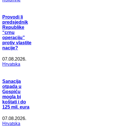
Provodi li
predsjednik
Republike
“crnu
operaciju”
protiv vlastite
nacije?
07.08.2026.
Hrvatska
Sanacija
otpada u
Gospiću
mogla bi
koštati i do
125 mil. eura
07.08.2026.
Hrvatska