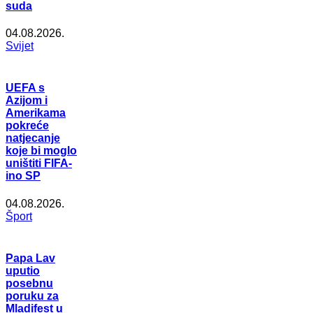
suda
04.08.2026.
Svijet
UEFA s
Azijom i
Amerikama
pokreće
natjecanje
koje bi moglo
uništiti FIFA-
ino SP
04.08.2026.
Šport
Papa Lav
uputio
posebnu
poruku za
Mladifest u