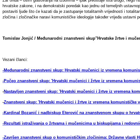
Zar onda – osim glasovanja na izborima – ipak preostaje išta drugo, nego na 
hrvatske zakone, i na demokratski poredak kao jednu od temeljnih ustavnoprav
postaviti ljude što će kazati da je zastupanje totalitarnih vrijednosti i totalit
zločina i zločinačke naravi komunističke ideologije također vrijeđa ustavn
Tomislav Jonjić / Međunarodni znanstveni skup"Hrvatske žrtve i muče
Vezani članci:
-Međunarodni znanstveni skup: Hrvatski mučenici iz vremena komunis
-Počeo znanstveni skup: 'Hrvatski mučenici i žrtve iz vremena komunis
-
Nastavljen znanstveni skup: 'Hrvatski mučenici i žrtve iz vremena kom
-
Znanstveni skup: 'Hrvatski mučenici i žrtve iz vremena komunističke 
-Kardinal Bozanić i nadbiskup Eterović na znanstvenom skupu o hrv
-Rezultati istraživanja o žrtvama i mučenicima u biskupijama i redov
-Završen znanstveni skup o komunističkim zločinima: Državne vlasti H