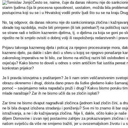
Često se, naime, čuje da danas nikomu nije do sankcionira
starim ljudima čija bi procesna sposobnost, uostalom, možda bila problemati
postupcima koji su se i u Hrvatskoj vodili protiv ljudi što su se na kraju Dru
No, taj odgovor, da danas nikomu nije do sankcioniranja zločina i kažnjavan
obrade tog razdoblja, može biti primjeren (ili tek potreban?) na političkoj razi
se strane radi o teškim kaznenim djelima, tj. o djelima za koja se goni po
nipošto ne bi smjelo ovisiti o dobroj volji ili raspoloženju redarstvenih i pra
Prijavu takvoga kaznenog djela i poticaj za njegovo procesuiranje mora, dakle
kazneno djelo, pa dakle i sâm doći u sferu u kojoj se njegovo ponašanje kar
zakonskog imperativa ne bi bilo, zar bismo na etičkoj razini bili oslobođen
osjećaju? Kako bismo to doveli u odnos s onim antičkim fiat iustitia perea
konkretan prijekor?
Je li pravda istovjetna s praštanjem? Je li nam onim veličanstvenim sve
obrazu okrenemo i drugi, doista dano pravo da šutke gledamo kako šamaraj
pomoć – savjetujemo neka napadaču pruži i drugi? Kakvu bismo poruku tim ig
mlade naraštaje? Zar ih ne bismo učili da se zločin isplati?
Zar time ne bismo dvaput nagrađivali zločinca (jednom kad zločin čini, a dr
ne bi bila dvaput izložena stradanju i poniženju? Sve mi to znamo ili bar 
istraživanja, a ne i do kažnjavanja zločina. Nije li, dakle, očito kako je naš
diljem Domovine i izvan nje) postavimo zahtjev za prokazivanjem zločina i 
našom sviješću da više ne smijemo tražiti, jer u ovozemaljskom životu i 