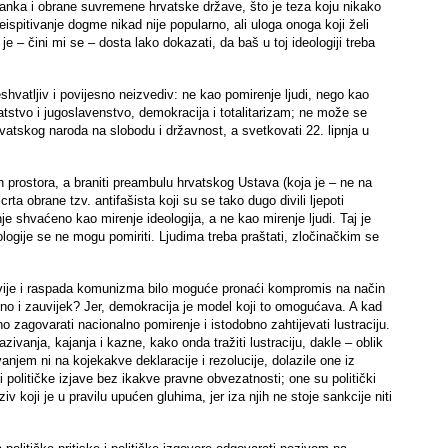
tanka i obrane suvremene hrvatske države, što je teza koju nikako
ispitivanje dogme nikad nije popularno, ali uloga onoga koji želi
 je – čini mi se – dosta lako dokazati, da baš u toj ideologiji treba
shvatljiv i povijesno neizvediv: ne kao pomirenje ljudi, nego kao
vatstvo i jugoslavenstvo, demokracija i totalitarizam; ne može se
rvatskog naroda na slobodu i državnost, a svetkovati 22. lipnja u
 prostora, a braniti preambulu hrvatskog Ustava (koja je – ne na
a obrane tzv. antifašista koji su se tako dugo divili ljepoti
e shvaćeno kao mirenje ideologija, a ne kao mirenje ljudi. Taj je
ologije se ne mogu pomiriti. Ljudima treba praštati, zločinačkim se
oslavije i raspada komunizma bilo moguće pronaći kompromis na način
etno i zauvijek? Jer, demokracija je model koji to omogućava. A kad
no zagovarati nacionalno pomirenje i istodobno zahtijevati lustraciju.
ivanja, kajanja i kazne, kako onda tražiti lustraciju, dakle – oblik
njem ni na kojekakve deklaracije i rezolucije, dolazile one iz
 političke izjave bez ikakve pravne obvezatnosti; one su politički
v koji je u pravilu upućen gluhima, jer iza njih ne stoje sankcije niti