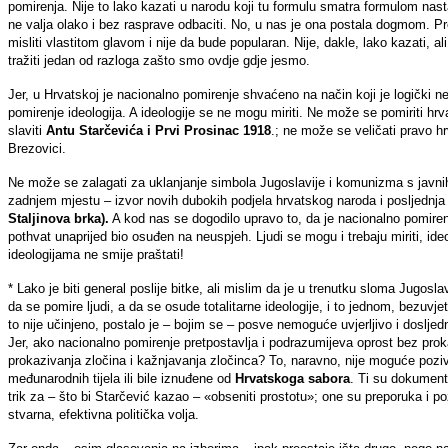
pomirenja. Nije to lako kazati u narodu koji tu formulu smatra formulom nas
ne valja olako i bez rasprave odbaciti. No, u nas je ona postala dogmom. Pre
misliti vlastitom glavom i nije da bude popularan. Nije, dakle, lako kazati, ali
tražiti jedan od razloga zašto smo ovdje gdje jesmo.
Jer, u Hrvatskoj je nacionalno pomirenje shvaćeno na način koji je logički ne
pomirenje ideologija. A ideologije se ne mogu miriti. Ne može se pomiriti hr
slaviti
Antu Starčevića i Prvi Prosinac 1918
.; ne može se veličati pravo h
Brezovici.
Ne može se zalagati za uklanjanje simbola Jugoslavije i komunizma s javnih
zadnjem mjestu – izvor novih dubokih podjela hrvatskog naroda i posljednja crt
Staljinova brka).
A kod nas se dogodilo upravo to, da je nacionalno pomirenj
pothvat unaprijed bio osuđen na neuspjeh. Ljudi se mogu i trebaju miriti, ide
ideologijama ne smije praštati!
* Lako je biti general poslije bitke, ali mislim da je u trenutku sloma Jug
da se pomire ljudi, a da se osude totalitarne ideologije, i to jednom, bezuvj
to nije učinjeno, postalo je – bojim se – posve nemoguće uvjerljivo i dosljed
Jer, ako nacionalno pomirenje pretpostavlja i podrazumijeva oprost bez prokaz
prokazivanja zločina i kažnjavanja zločinca? To, naravno, nije moguće poziva
međunarodnih tijela ili bile iznuđene od
Hrvatskoga sabora
. Ti su dokumenti
trik za – što bi Starčević kazao – «obseniti prostotu»; one su preporuka i pozi
stvarna, efektivna politička volja.