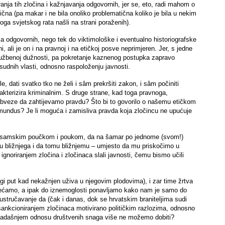
nja tih zločina i kažnjavanja odgovornih, jer se, eto, radi mahom o
čna (pa makar i ne bila onoliko problematična koliko je bila u nekim
goga svjetskog rata našli na strani poraženih).
ja odgovornih, nego tek do viktimološke i eventualno historiografske
ni, ali je on i na pravnoj i na etičkoj posve neprimjeren. Jer, s jedne
 službenoj dužnosti, pa pokretanje kaznenog postupka zapravo
vosudnih vlasti, odnosno raspoloženju javnosti.
, dati svatko tko ne želi i sâm prekršiti zakon, i sâm počiniti
akterizira kriminalnim. S druge strane, kad toga pravnoga,
i obveze da zahtijevamo pravdu? Što bi to govorilo o našemu etičkom
t mundus? Je li moguća i zamisliva pravda koja zločincu ne upućuje
topisamskim poučkom i poukom, da na šamar po jednome (svom!)
u bližnjega i da tomu bližnjemu – umjesto da mu priskočimo u
noriranjem zločina i zločinaca slali javnosti, čemu bismo učili
ugi put kad nekažnjen uživa u njegovim plodovima), i zar time žrtva
osjećamo, a ipak do iznemoglosti ponavljamo kako nam je samo do
e ustručavanje da (čak i danas, dok se hrvatskim braniteljima sudi
sankcioniranjem zločinaca motivirano političkim razlozima, odnosno
u sadašnjem odnosu društvenih snaga više ne možemo dobiti?