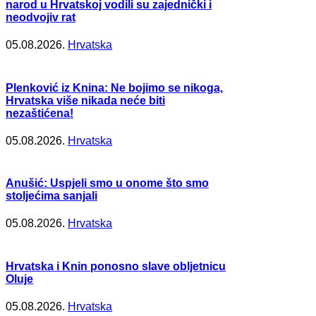
narod u Hrvatskoj vodili su zajednički i
neodvojiv rat
05.08.2026.
Hrvatska
Plenković iz Knina: Ne bojimo se nikoga,
Hrvatska više nikada neće biti
nezaštićena!
05.08.2026.
Hrvatska
Anušić: Uspjeli smo u onome što smo
stoljećima sanjali
05.08.2026.
Hrvatska
Hrvatska i Knin ponosno slave obljetnicu
Oluje
05.08.2026.
Hrvatska