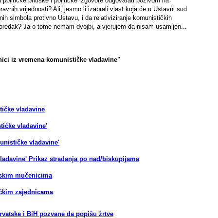
političke pritiske i političke izgovore odgovarati pozivom na
nih vrijednosti? Ali, jesmo li izabrali vlast koja će u Ustavni sud
arnih simbola protivno Ustavu, i da relativiziranje komunističkih
i poredak? Ja o tome nemam dvojbi, a vjerujem da nisam usamljen..
.
nici iz vremena komunističke vladavine"
tičke vladavine
tičke vladavine'
unističke vladavine'
vladavine' Prikaz stradanja po nad/biskupijama
atskim mučenicima
ničkim zajednicama
rvatske i BiH pozvane da popišu žrtve