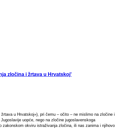
a zločina i žrtava u Hrvatskoj'
žrtava u Hrvatskoj»), pri čemu – očito – ne mislimo na zločine i
me Jugoslavije uopće, nego na zločine jugoslavenskoga
o zakonskom okviru istraživanja zločina, ili nas zanima i njihovo