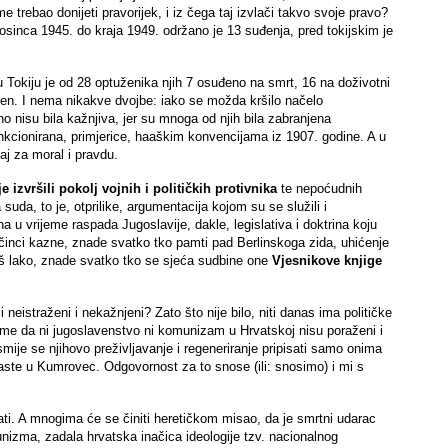
trebao donijeti pravorijek, i iz čega taj izvlači takvo svoje pravo?
nca 1945. do kraja 1949. održano je 13 suđenja, pred tokijskim je
 Tokiju je od 28 optuženika njih 7 osuđeno na smrt, 16 na doživotni
ljen. I nema nikakve dvojbe: iako se možda kršilo načelo
no nisu bila kažnjiva, jer su mnoga od njih bila zabranjena
kcionirana, primjerice, haaškim konvencijama iz 1907. godine. A u
ćaj za moral i pravdu.
 izvršili pokolj vojnih i političkih protivnika
te nepoćudnih
da, to je, otprilike, argumentacija kojom su se služili i
ina u vrijeme raspada Jugoslavije, dakle, legislativa i doktrina koju
 zločinci kazne, znade svatko tko pamti pad Berlinskoga zida, uhićenje
baš lako, znade svatko tko se sjeća sudbine one
Vjesnikove knjige
neistraženi i nekažnjeni? Zato što nije bilo, niti danas ima političke
U tome da ni jugoslavenstvo ni komunizam u Hrvatskoj nisu poraženi i
mije se njihovo preživljavanje i regeneriranje pripisati samo onima
očaste u Kumrovec. Odgovornost za to snose (ili: snosimo) i mi s
ati. A mnogima će se činiti heretičkom misao, da je smrtni udarac
unizma, zadala hrvatska inačica ideologije tzv. nacionalnog