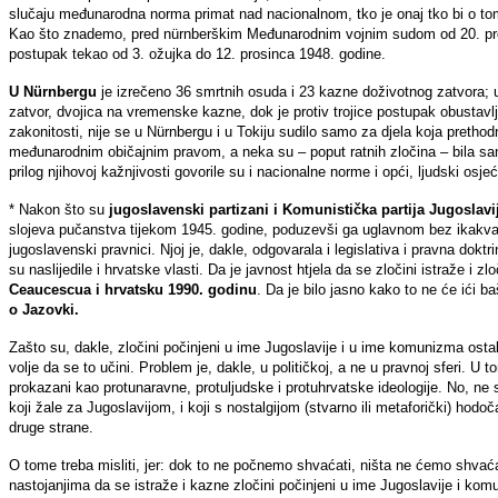
slučaju međunarodna norma primat nad nacionalnom, tko je onaj tko bi o tome 
Kao što znademo, pred nürnberškim Međunarodnim vojnim sudom od 20. prosi
postupak tekao od 3. ožujka do 12. prosinca 1948. godine.
U Nürnbergu
je izrečeno 36 smrtnih osuda i 23 kazne doživotnog zatvora; u
zatvor, dvojica na vremenske kazne, dok je protiv trojice postupak obustav
zakonitosti, nije se u Nürnbergu i u Tokiju sudilo samo za djela koja prethod
međunarodnim običajnim pravom, a neka su – poput ratnih zločina – bila san
prilog njihovoj kažnjivosti govorile su i nacionalne norme i opći, ljudski osje
* Nakon što su
jugoslavenski partizani i Komunistička partija Jugoslavije
slojeva pučanstva tijekom 1945. godine, poduzevši ga uglavnom bez ikakva su
jugoslavenski pravnici. Njoj je, dakle, odgovarala i legislativa i pravna doktr
su naslijedile i hrvatske vlasti. Da je javnost htjela da se zločini istraže i
Ceaucescua i hrvatsku 1990. godinu
. Da je bilo jasno kako to ne će ići 
o Jazovki.
Zašto su, dakle, zločini počinjeni u ime Jugoslavije i u ime komunizma ostali 
volje da se to učini. Problem je, dakle, u političkoj, a ne u pravnoj sferi. 
prokazani kao protunaravne, protuljudske i protuhrvatske ideologije. No, ne s
koji žale za Jugoslavijom, i koji s nostalgijom (stvarno ili metaforički) hod
druge strane.
O tome treba misliti, jer: dok to ne počnemo shvaćati, ništa ne ćemo shvać
nastojanjima da se istraže i kazne zločini počinjeni u ime Jugoslavije i kom