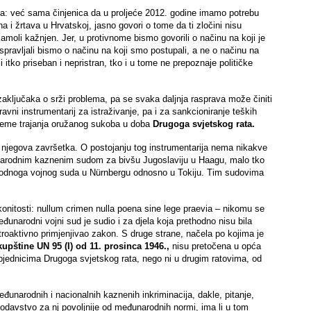
a: već sama činjenica da u proljeće 2012. godine imamo potrebu
 i žrtava u Hrvatskoj, jasno govori o tome da ti zločini nisu
kamoli kažnjen. Jer, u protivnome bismo govorili o načinu na koji je
aspravljali bismo o načinu na koji smo postupali, a ne o načinu na
 itko priseban i nepristran, tko i u tome ne prepoznaje političke
ključaka o srži problema, pa se svaka daljnja rasprava može činiti
avni instrumentarij za istraživanje, pa i za sankcioniranje teških
jeme trajanja oružanog sukoba u doba
Drugoga svjetskog rata.
e njegova završetka. O postojanju tog instrumentarija nema nikakve
narodnim kaznenim sudom za bivšu Jugoslaviju u Haagu, malo tko
rodnoga vojnog suda u Nürnbergu odnosno u Tokiju. Tim sudovima
nitosti: nullum crimen nulla poena sine lege praevia – nikomu se
đunarodni vojni sud je sudio i za djela koja prethodno nisu bila
troaktivno primjenjivao zakon. S druge strane, načela po kojima je
pštine UN 95 (I) od 11. prosinca 1946.,
nisu pretočena u opća
bjednicima Drugoga svjetskog rata, nego ni u drugim ratovima, od
unarodnih i nacionalnih kaznenih inkriminacija, dakle, pitanje,
odavstvo za nj povoljnije od međunarodnih normi, ima li u tom