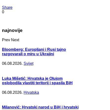
Share
0
najnovije
Prev
Next
Bloomberg: Europljani i Rusi tajno
razgovarali o miru u Ukrajini
06.08.2026.
Svijet
Luka Mišetić: Hrvatska je Olujom
oslobodila vlastiti teritorij i spasila BiH
06.08.2026.
Hrvatska
Milanović: Hrvatski narod u BiH i hrvatski