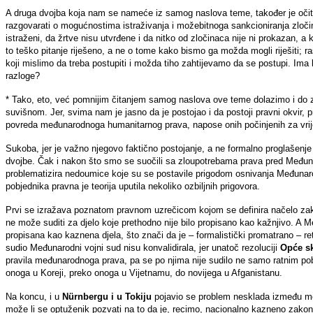
A druga dvojba koja nam se nameće iz samog naslova teme, također je očit
razgovarati o mogućnostima istraživanja i možebitnoga sankcioniranja zločina
istraženi, da žrtve nisu utvrđene i da nitko od zločinaca nije ni prokazan, a 
to teško pitanje riješeno, a ne o tome kako bismo ga možda mogli riješiti; r
koji mislimo da treba postupiti i možda tiho zahtijevamo da se postupi. Ima li
razloge?
* Tako, eto, već pomnijim čitanjem samog naslova ove teme dolazimo i do za
suvišnom. Jer, svima nam je jasno da je postojao i da postoji pravni okvir, pr
povreda međunarodnoga humanitarnog prava, napose onih počinjenih za vri
Sukoba, jer je važno njegovo faktično postojanje, a ne formalno proglašenj
dvojbe. Čak i nakon što smo se suočili sa zloupotrebama prava pred Među
problematizira nedoumice koje su se postavile prigodom osnivanja Međuna
pobjednika pravna je teorija uputila nekoliko ozbiljnih prigovora.
Prvi se izražava poznatom pravnom uzrečicom kojom se definira načelo zako
ne može suditi za djelo koje prethodno nije bilo propisano kao kažnjivo. A Me
propisana kao kaznena djela, što znači da je – formalistički promatrano – re
sudio Međunarodni vojni sud nisu konvalidirala, jer unatoč rezoluciji
Opće sku
pravila međunarodnoga prava, pa se po njima nije sudilo ne samo ratnim po
onoga u Koreji, preko onoga u Vijetnamu, do novijega u Afganistanu.
Na koncu, i u
Nürnbergu i u Tokiju
pojavio se problem nesklada između međ
može li se optuženik pozvati na to da je, recimo, nacionalno kazneno zakon