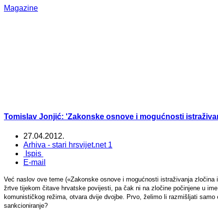
Magazine
Tomislav Jonjić: 'Zakonske osnove i mogućnosti istraživanj
27.04.2012.
Arhiva - stari hrsvijet.net 1
Ispis
E-mail
Već naslov ove teme («Zakonske osnove i mogućnosti istraživanja zločina i 
žrtve tijekom čitave hrvatske povijesti, pa čak ni na zločine počinjene u i
komunističkog režima, otvara dvije dvojbe. Prvo, želimo li razmišljati samo 
sankcioniranje?