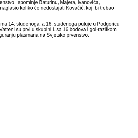
enstvo i spominje Baturinu, Majera, Ivanovića,
glasio koliko će nedostajati Kovačić, koji bi trebao
cima 14. studenoga, a 16. studenoga putuje u Podgoricu
Vatreni su prvi u skupini L sa 16 bodova i gol-razlikom
siguranju plasmana na Svjetsko prvenstvo.