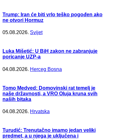
Trump: Iran će biti vrlo teško pogođen ako
ne otvori Hormuz
05.08.2026.
Svijet
Luka Mišetić: U BiH zakon ne zabranjuje
poricanje UZP-a
04.08.2026.
Herceg Bosna
Tomo Medved: Domovinski rat temelj je
naše državnosti, a VRO Oluja kruna svih
naših bitaka
04.08.2026.
Hrvatska
Turudić: Trenutačno imamo jedan veliki
predmet, a u njega je uključena i