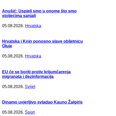
Anušić: Uspjeli smo u onome što smo
stoljećima sanjali
05.08.2026.
Hrvatska
Hrvatska i Knin ponosno slave obljetnicu
Oluje
05.08.2026.
Hrvatska
EU će se boriti protiv krijumčarenja
migranata i dezinformacija
05.08.2026.
Svijet
Dinamo uvjerljivo svladao Kauno Žalgiris
05.08.2026.
Šport