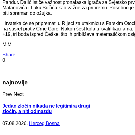
Pandur. Dalić ističe važnost pronalaska igrača za Svjetsko prv
Matanovića i Luku Sučića kao važne za pripremu. Posebno je na
biti spreman do ožujka.
Hrvatska će se pripremati u Rijeci za utakmicu s Farskim Oto
na susret protiv Crne Gore. Nakon šest kola u kvalifikacijama, 
+19, tri boda ispred Češke, što ih približava matematičkom o
M.M.
Share
0
najnovije
Prev
Next
Jedan zločin nikada ne legitimira drugi
zločin, a niti odmazdu
07.08.2026.
Herceg Bosna