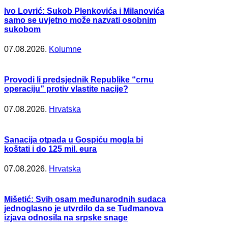
Ivo Lovrić: Sukob Plenkovića i Milanovića
samo se uvjetno može nazvati osobnim
sukobom
07.08.2026.
Kolumne
Provodi li predsjednik Republike “crnu
operaciju” protiv vlastite nacije?
07.08.2026.
Hrvatska
Sanacija otpada u Gospiću mogla bi
koštati i do 125 mil. eura
07.08.2026.
Hrvatska
Mišetić: Svih osam međunarodnih sudaca
jednoglasno je utvrdilo da se Tuđmanova
izjava odnosila na srpske snage