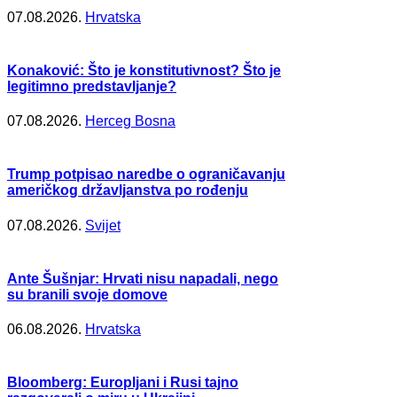
07.08.2026.
Hrvatska
Konaković: Što je konstitutivnost? Što je
legitimno predstavljanje?
07.08.2026.
Herceg Bosna
Trump potpisao naredbe o ograničavanju
američkog državljanstva po rođenju
07.08.2026.
Svijet
Ante Šušnjar: Hrvati nisu napadali, nego
su branili svoje domove
06.08.2026.
Hrvatska
Bloomberg: Europljani i Rusi tajno