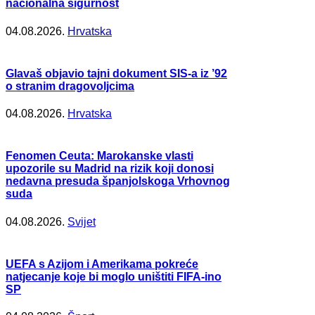
nacionalna sigurnost
04.08.2026.
Hrvatska
Glavaš objavio tajni dokument SIS-a iz ’92
o stranim dragovoljcima
04.08.2026.
Hrvatska
Fenomen Ceuta: Marokanske vlasti
upozorile su Madrid na rizik koji donosi
nedavna presuda španjolskoga Vrhovnog
suda
04.08.2026.
Svijet
UEFA s Azijom i Amerikama pokreće
natjecanje koje bi moglo uništiti FIFA-ino
SP