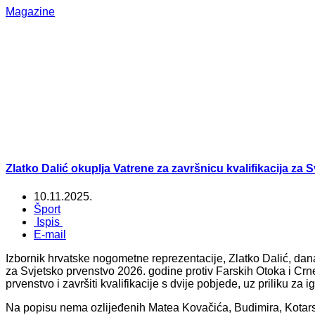
Magazine
Zlatko Dalić okuplja Vatrene za završnicu kvalifikacija za 
10.11.2025.
Šport
Ispis
E-mail
Izbornik hrvatske nogometne reprezentacije, Zlatko Dalić, dana
za Svjetsko prvenstvo 2026. godine protiv Farskih Otoka i Crne
prvenstvo i završiti kvalifikacije s dvije pobjede, uz priliku za i
Na popisu nema ozlijeđenih Matea Kovačića, Budimira, Kotarsk