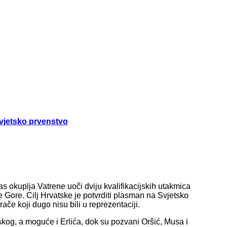
Svjetsko prvenstvo
s okuplja Vatrene uoči dviju kvalifikacijskih utakmica
 Gore. Cilj Hrvatske je potvrditi plasman na Svjetsko
grače koji dugo nisu bili u reprezentaciji.
og, a moguće i Erlića, dok su pozvani Oršić, Musa i