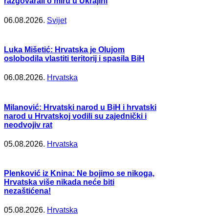
razgovarali o miru u Ukrajini
06.08.2026.
Svijet
Luka Mišetić: Hrvatska je Olujom
oslobodila vlastiti teritorij i spasila BiH
06.08.2026.
Hrvatska
Milanović: Hrvatski narod u BiH i hrvatski
narod u Hrvatskoj vodili su zajednički i
neodvojiv rat
05.08.2026.
Hrvatska
Plenković iz Knina: Ne bojimo se nikoga,
Hrvatska više nikada neće biti
nezaštićena!
05.08.2026.
Hrvatska