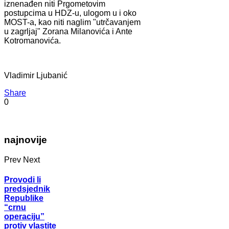
iznenađen niti Prgometovim
postupcima u HDZ-u, ulogom u i oko
MOST-a, kao niti naglim "utrčavanjem
u zagrljaj" Zorana Milanovića i Ante
Kotromanovića.
Vladimir Ljubanić
Share
0
najnovije
Prev
Next
Provodi li
predsjednik
Republike
“crnu
operaciju”
protiv vlastite