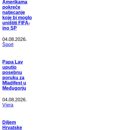
Amerikama
pokreće
natjecanje
koje bi moglo
uništiti FIFA-
ino SP
04.08.2026.
Šport
Papa Lav
uputio
posebnu
poruku za
Mladifest u
Međugorju
04.08.2026.
Vjera
Diljem
Hrvatske