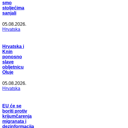
smo
stoljećima
sanjali
05.08.2026.
Hrvatska
Hrvatska i
Knin
ponosno
slave
obljetnicu
Oluje
05.08.2026.
Hrvatska
EU će se
boriti protiv
krijumčarenja
migranata i
dezinformacija