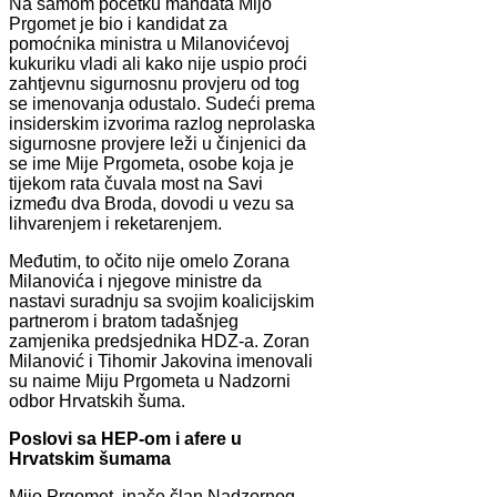
Na samom početku mandata Mijo
Prgomet je bio i kandidat za
pomoćnika ministra u Milanovićevoj
kukuriku vladi ali kako nije uspio proći
zahtjevnu sigurnosnu provjeru od tog
se imenovanja odustalo. Sudeći prema
insiderskim izvorima razlog neprolaska
sigurnosne provjere leži u činjenici da
se ime Mije Prgometa, osobe koja je
tijekom rata čuvala most na Savi
između dva Broda, dovodi u vezu sa
lihvarenjem i reketarenjem.
Međutim, to očito nije omelo Zorana
Milanovića i njegove ministre da
nastavi suradnju sa svojim koalicijskim
partnerom i bratom tadašnjeg
zamjenika predsjednika HDZ-a. Zoran
Milanović i Tihomir Jakovina imenovali
su naime Miju Prgometa u Nadzorni
odbor Hrvatskih šuma.
Poslovi sa HEP-om i afere u
Hrvatskim šumama
Mijo Prgomet, inače član Nadzornog