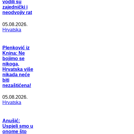
vodili su
zajednički i
neodvojiv rat
05.08.2026.
Hrvatska
Plenković iz
Knina: Ne
bojimo se
nikoga,
Hrvatska više
nikada neće
biti
nezaštićena!
05.08.2026.
Hrvatska
Anušić:
Uspjeli smo u
onome što