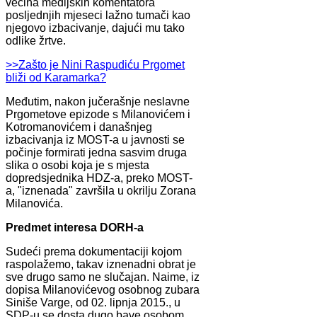
većina medijskih komentatora
posljednjih mjeseci lažno tumači kao
njegovo izbacivanje, dajući mu tako
odlike žrtve.
>>Zašto je Nini Raspudiću Prgomet
bliži od Karamarka?
Međutim, nakon jučerašnje neslavne
Prgometove epizode s Milanovićem i
Kotromanovićem i današnjeg
izbacivanja iz MOST-a u javnosti se
počinje formirati jedna sasvim druga
slika o osobi koja je s mjesta
dopredsjednika HDZ-a, preko MOST-
a, "iznenada" završila u okrilju Zorana
Milanovića.
Predmet interesa DORH-a
Sudeći prema dokumentaciji kojom
raspolažemo, takav iznenadni obrat je
sve drugo samo ne slučajan. Naime, iz
dopisa Milanovićevog osobnog zubara
Siniše Varge, od 02. lipnja 2015., u
SDP-u se dosta dugo bave osobom