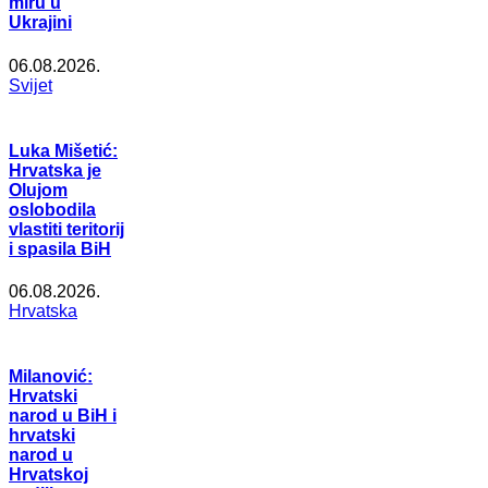
miru u
Ukrajini
06.08.2026.
Svijet
Luka Mišetić:
Hrvatska je
Olujom
oslobodila
vlastiti teritorij
i spasila BiH
06.08.2026.
Hrvatska
Milanović:
Hrvatski
narod u BiH i
hrvatski
narod u
Hrvatskoj