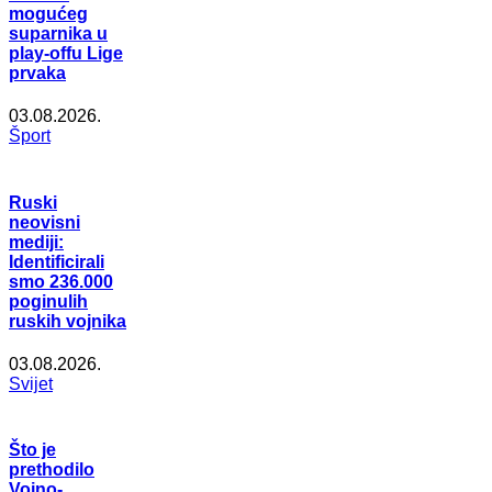
mogućeg
suparnika u
play-offu Lige
prvaka
03.08.2026.
Šport
Ruski
neovisni
mediji:
Identificirali
smo 236.000
poginulih
ruskih vojnika
03.08.2026.
Svijet
Što je
prethodilo
Vojno-