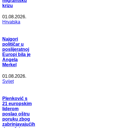
migrantsku
krizu
01.08.2026.
Hrvatska
Najgori
političar u
poslijeratnoj
Europi bila je
Angela
Merkel
01.08.2026.
Svijet
Plenković s
21 europskim
liderom
poslao oštru
poruku zbog
zabrinjavajućih