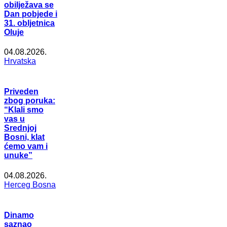
obilježava se
Dan pobjede i
31. obljetnica
Oluje
04.08.2026.
Hrvatska
Priveden
zbog poruka:
“Klali smo
vas u
Srednjoj
Bosni, klat
ćemo vam i
unuke”
04.08.2026.
Herceg Bosna
Dinamo
saznao