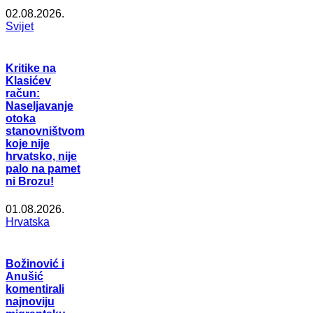
02.08.2026.
Svijet
Kritike na
Klasićev
račun:
Naseljavanje
otoka
stanovništvom
koje nije
hrvatsko, nije
palo na pamet
ni Brozu!
01.08.2026.
Hrvatska
Božinović i
Anušić
komentirali
najnoviju