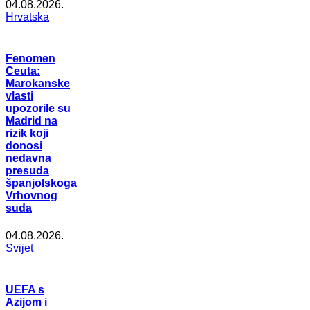
04.08.2026.
Hrvatska
Fenomen
Ceuta:
Marokanske
vlasti
upozorile su
Madrid na
rizik koji
donosi
nedavna
presuda
španjolskoga
Vrhovnog
suda
04.08.2026.
Svijet
UEFA s
Azijom i