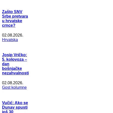
Zašto SNV
Srbe pretvara
u hrvatske
crnce?
02.08.2026.
Hrvatska
Josip Vričko:
5. kolovoza –
dan
bošnjačke
nezahvalnosti
02.08.2026.
Gost kolumne
Vučić: Ako se
Dunav spusti
još 30