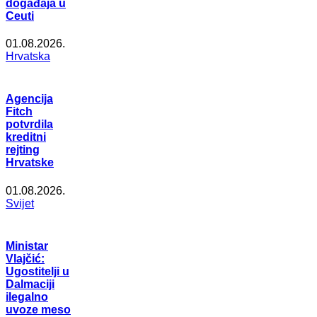
događaja u
Ceuti
01.08.2026.
Hrvatska
Agencija
Fitch
potvrdila
kreditni
rejting
Hrvatske
01.08.2026.
Svijet
Ministar
Vlajčić:
Ugostitelji u
Dalmaciji
ilegalno
uvoze meso