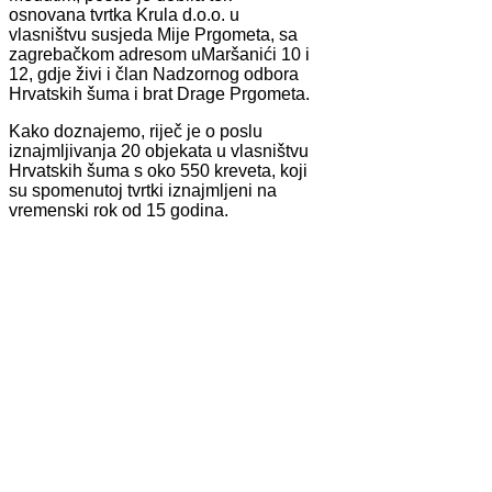
osnovana tvrtka Krula d.o.o. u
vlasništvu susjeda Mije Prgometa, sa
zagrebačkom adresom uMaršanići 10 i
12, gdje živi i član Nadzornog odbora
Hrvatskih šuma i brat Drage Prgometa.
Kako doznajemo, riječ je o poslu
iznajmljivanja 20 objekata u vlasništvu
Hrvatskih šuma s oko 550 kreveta, koji
su spomenutoj tvrtki iznajmljeni na
vremenski rok od 15 godina.