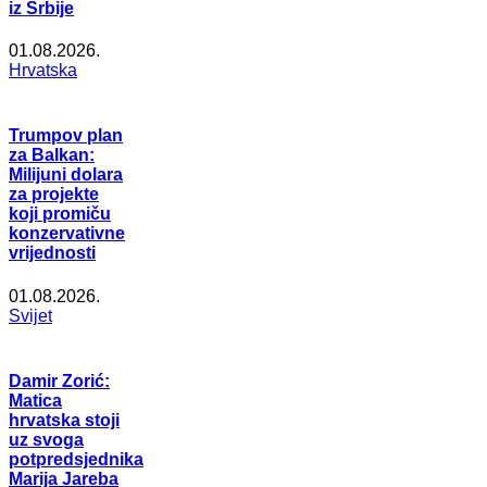
iz Srbije
01.08.2026.
Hrvatska
Trumpov plan
za Balkan:
Milijuni dolara
za projekte
koji promiču
konzervativne
vrijednosti
01.08.2026.
Svijet
Damir Zorić:
Matica
hrvatska stoji
uz svoga
potpredsjednika
Marija Jareba