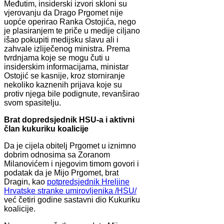
Međutim, insiderski izvori skloni su
vjerovanju da Drago Prgomet nije
uopće operirao Ranka Ostojića, nego
je plasiranjem te priče u medije ciljano
išao pokupiti medijsku slavu ali i
zahvale izliječenog ministra. Prema
tvrdnjama koje se mogu čuti u
insiderskim informacijama, ministar
Ostojić se kasnije, kroz storniranje
nekoliko kaznenih prijava koje su
protiv njega bile podignute, revanširao
svom spasitelju.
Brat dopredsjednik HSU-a i aktivni
član kukuriku koalicije
Da je cijela obitelj Prgomet u iznimno
dobrim odnosima sa Zoranom
Milanovićem i njegovim timom govori i
podatak da je Mijo Prgomet, brat
Dragin, kao
potpredsjednik Hreljine
Hrvatske stranke umirovljenika /HSU/
već četiri godine sastavni dio Kukuriku
koalicije.