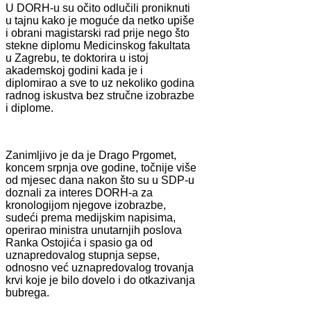
U DORH-u su očito odlučili proniknuti
u tajnu kako je moguće da netko upiše
i obrani magistarski rad prije nego što
stekne diplomu Medicinskog fakultata
u Zagrebu, te doktorira u istoj
akademskoj godini kada je i
diplomirao a sve to uz nekoliko godina
radnog iskustva bez stručne izobrazbe
i diplome.
Zanimljivo je da je Drago Prgomet,
koncem srpnja ove godine, točnije više
od mjesec dana nakon što su u SDP-u
doznali za interes DORH-a za
kronologijom njegove izobrazbe,
sudeći prema medijskim napisima,
operirao ministra unutarnjih poslova
Ranka Ostojića i spasio ga od
uznapredovalog stupnja sepse,
odnosno već uznapredovalog trovanja
krvi koje je bilo dovelo i do otkazivanja
bubrega.