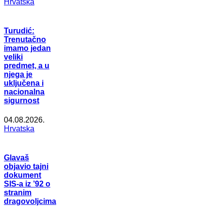
Hrvatska
Turudić:
Trenutačno
imamo jedan
veliki
predmet, a u
njega je
uključena i
nacionalna
sigurnost
04.08.2026.
Hrvatska
Glavaš
objavio tajni
dokument
SIS-a iz ’92 o
stranim
dragovoljcima