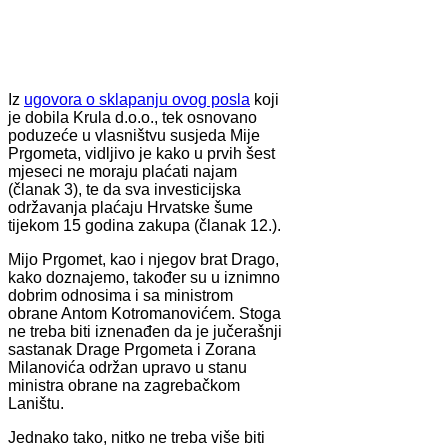
Iz
ugovora o sklapanju ovog posla
koji
je dobila Krula d.o.o., tek osnovano
poduzeće u vlasništvu susjeda Mije
Prgometa, vidljivo je kako u prvih šest
mjeseci ne moraju plaćati najam
(članak 3), te da sva investicijska
održavanja plaćaju Hrvatske šume
tijekom 15 godina zakupa (članak 12.).
Mijo Prgomet, kao i njegov brat Drago,
kako doznajemo, također su u iznimno
dobrim odnosima i sa ministrom
obrane Antom Kotromanovićem. Stoga
ne treba biti iznenađen da je jučerašnji
sastanak Drage Prgometa i Zorana
Milanovića održan upravo u stanu
ministra obrane na zagrebačkom
Laništu.
Jednako tako, nitko ne treba više biti