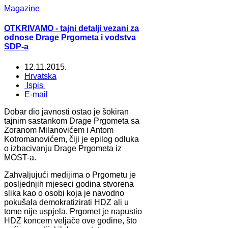
Magazine
OTKRIVAMO - tajni detalji vezani za
odnose Drage Prgometa i vodstva
SDP-a
12.11.2015.
Hrvatska
Ispis
E-mail
Dobar dio javnosti ostao je šokiran
tajnim sastankom Drage Prgometa sa
Zoranom Milanovićem i Antom
Kotromanovićem, čiji je epilog odluka
o izbacivanju Drage Prgometa iz
MOST-a.
Zahvaljujući medijima o Prgometu je
posljednjih mjeseci godina stvorena
slika kao o osobi koja je navodno
pokušala demokratizirati HDZ ali u
tome nije uspjela. Prgomet je napustio
HDZ koncem veljače ove godine, što