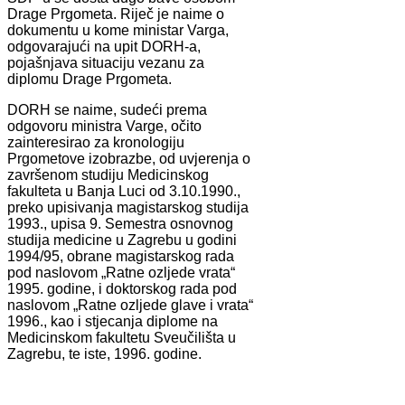
Drage Prgometa. Riječ je naime o
dokumentu u kome ministar Varga,
odgovarajući na upit DORH-a,
pojašnjava situaciju vezanu za
diplomu Drage Prgometa.
DORH se naime, sudeći prema
odgovoru ministra Varge, očito
zainteresirao za kronologiju
Prgometove izobrazbe, od uvjerenja o
završenom studiju Medicinskog
fakulteta u Banja Luci od 3.10.1990.,
preko upisivanja magistarskog studija
1993., upisa 9. Semestra osnovnog
studija medicine u Zagrebu u godini
1994/95, obrane magistarskog rada
pod naslovom „Ratne ozljede vrata“
1995. godine, i doktorskog rada pod
naslovom „Ratne ozljede glave i vrata“
1996., kao i stjecanja diplome na
Medicinskom fakultetu Sveučilišta u
Zagrebu, te iste, 1996. godine.