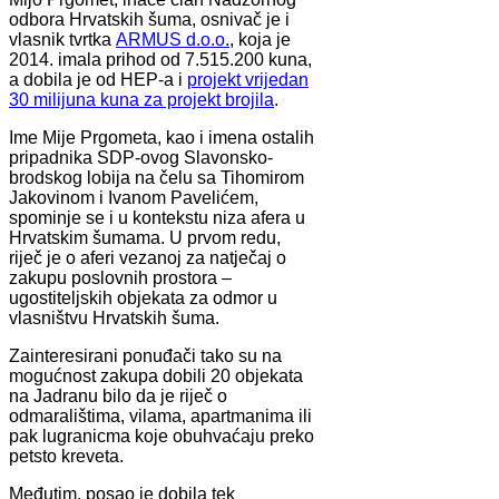
odbora Hrvatskih šuma, osnivač je i
vlasnik tvrtka
ARMUS d.o.o.
, koja je
2014. imala prihod od 7.515.200 kuna,
a dobila je od HEP-a i
projekt vrijedan
30 milijuna kuna za projekt brojila
.
Ime Mije Prgometa, kao i imena ostalih
pripadnika SDP-ovog Slavonsko-
brodskog lobija na čelu sa Tihomirom
Jakovinom i Ivanom Pavelićem,
spominje se i u kontekstu niza afera u
Hrvatskim šumama. U prvom redu,
riječ je o aferi vezanoj za natječaj o
zakupu poslovnih prostora –
ugostiteljskih objekata za odmor u
vlasništvu Hrvatskih šuma.
Zainteresirani ponuđači tako su na
mogućnost zakupa dobili 20 objekata
na Jadranu bilo da je riječ o
odmaralištima, vilama, apartmanima ili
pak lugranicma koje obuhvaćaju preko
petsto kreveta.
Međutim, posao je dobila tek