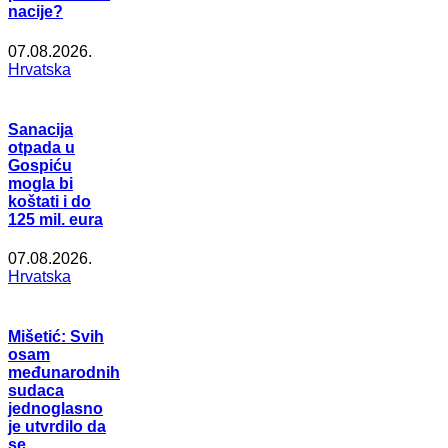
nacije?
07.08.2026.
Hrvatska
Sanacija
otpada u
Gospiću
mogla bi
koštati i do
125 mil. eura
07.08.2026.
Hrvatska
Mišetić: Svih
osam
međunarodnih
sudaca
jednoglasno
je utvrdilo da
se