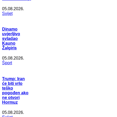
05.08.2026.
Svijet
Dinamo
uvjerljivo
svladao
Kauno
Žalgiris
05.08.2026.
Šport
Trump: Iran
će biti vrlo
teško
pogođen ako
ne otvori
Hormuz
05.08.2026.