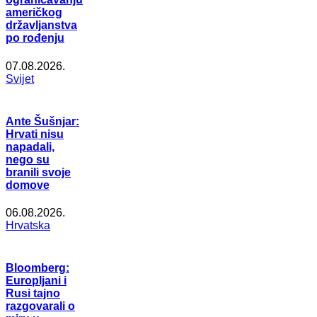
američkog
državljanstva
po rođenju
07.08.2026.
Svijet
Ante Šušnjar:
Hrvati nisu
napadali,
nego su
branili svoje
domove
06.08.2026.
Hrvatska
Bloomberg:
Europljani i
Rusi tajno
razgovarali o