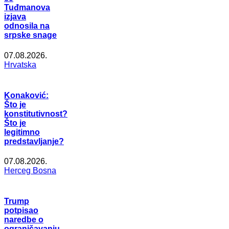
Tuđmanova
izjava
odnosila na
srpske snage
07.08.2026.
Hrvatska
Konaković:
Što je
konstitutivnost?
Što je
legitimno
predstavljanje?
07.08.2026.
Herceg Bosna
Trump
potpisao
naredbe o
ograničavanju