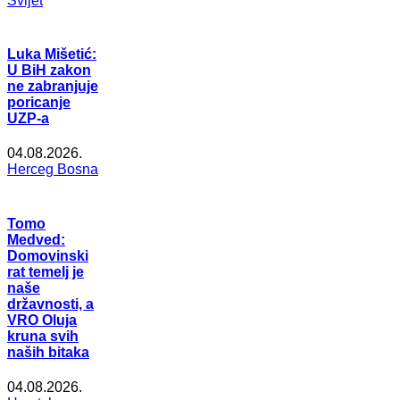
Svijet
Luka Mišetić:
U BiH zakon
ne zabranjuje
poricanje
UZP-a
04.08.2026.
Herceg Bosna
Tomo
Medved:
Domovinski
rat temelj je
naše
državnosti, a
VRO Oluja
kruna svih
naših bitaka
04.08.2026.