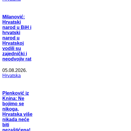
Milanović:
Hrvatski
narod u BiH i
hrvatski
narod u
Hrvatskoj
vodili su
zajednički i
neodvojiv rat
05.08.2026.
Hrvatska
Plenković iz
Knina: Ne
bojimo se
nikoga,
Hrvatska više
nikada neće
biti
nezaštićena!