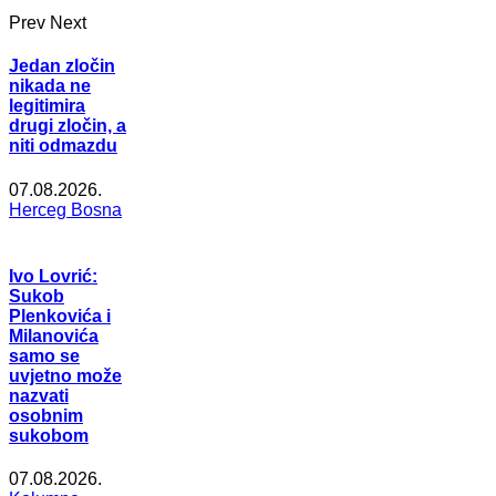
Prev
Next
Jedan zločin
nikada ne
legitimira
drugi zločin, a
niti odmazdu
07.08.2026.
Herceg Bosna
Ivo Lovrić:
Sukob
Plenkovića i
Milanovića
samo se
uvjetno može
nazvati
osobnim
sukobom
07.08.2026.