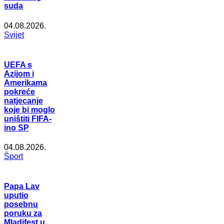
suda
04.08.2026.
Svijet
UEFA s
Azijom i
Amerikama
pokreće
natjecanje
koje bi moglo
uništiti FIFA-
ino SP
04.08.2026.
Šport
Papa Lav
uputio
posebnu
poruku za
Mladifest u