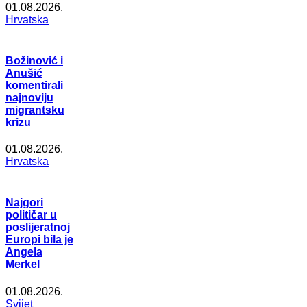
01.08.2026.
Hrvatska
Božinović i
Anušić
komentirali
najnoviju
migrantsku
krizu
01.08.2026.
Hrvatska
Najgori
političar u
poslijeratnoj
Europi bila je
Angela
Merkel
01.08.2026.
Svijet