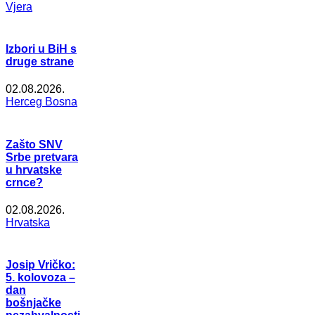
Vjera
Izbori u BiH s
druge strane
02.08.2026.
Herceg Bosna
Zašto SNV
Srbe pretvara
u hrvatske
crnce?
02.08.2026.
Hrvatska
Josip Vričko:
5. kolovoza –
dan
bošnjačke