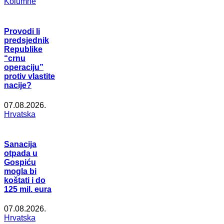
Kolumne
Provodi li
predsjednik
Republike
“crnu
operaciju”
protiv vlastite
nacije?
07.08.2026.
Hrvatska
Sanacija
otpada u
Gospiću
mogla bi
koštati i do
125 mil. eura
07.08.2026.
Hrvatska