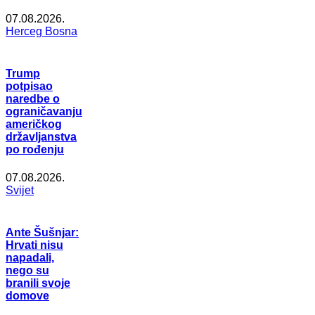
07.08.2026.
Herceg Bosna
Trump
potpisao
naredbe o
ograničavanju
američkog
državljanstva
po rođenju
07.08.2026.
Svijet
Ante Šušnjar:
Hrvati nisu
napadali,
nego su
branili svoje
domove