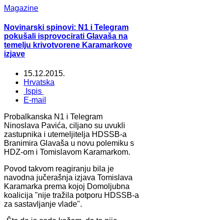
Magazine
Novinarski spinovi: N1 i Telegram
pokušali isprovocirati Glavaša na
temelju krivotvorene Karamarkove
izjave
15.12.2015.
Hrvatska
Ispis
E-mail
Probalkanska N1 i Telegram
Ninoslava Pavića, ciljano su uvukli
zastupnika i utemeljitelja HDSSB-a
Branimira Glavaša u novu polemiku s
HDZ-om i Tomislavom Karamarkom.
Povod takvom reagiranju bila je
navodna jučerašnja izjava Tomislava
Karamarka prema kojoj Domoljubna
koalicija "nije tražila potporu HDSSB-a
za sastavljanje vlade".