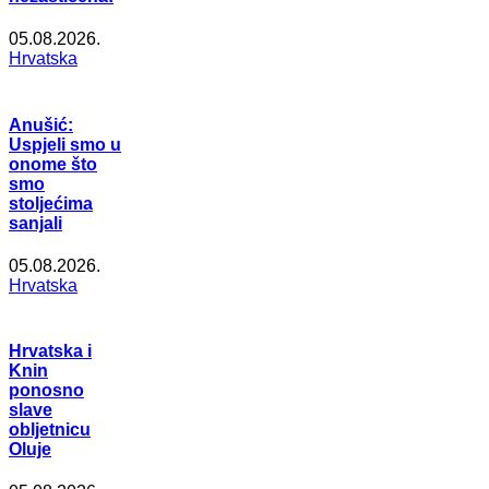
05.08.2026.
Hrvatska
Anušić:
Uspjeli smo u
onome što
smo
stoljećima
sanjali
05.08.2026.
Hrvatska
Hrvatska i
Knin
ponosno
slave
obljetnicu
Oluje