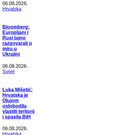
06.08.2026.
Hrvatska
Bloomberg:
Europljani i
Rusi tajno
razgovarali o
miru u
Ukrajini
06.08.2026.
Svijet
Luka Mišetić:
Hrvatska je
Olujom
oslobodila
vlastiti teritorij
i spasila BiH
06.08.2026.
Hrvatska