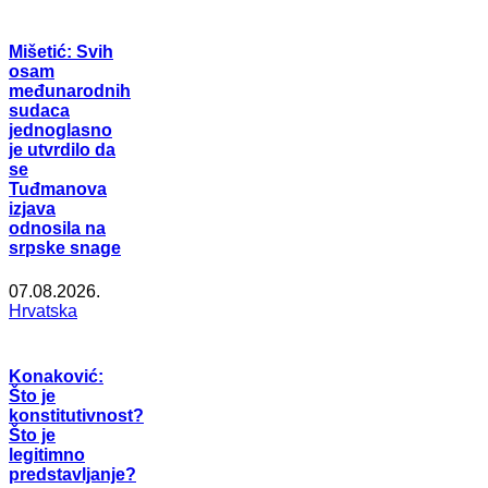
Mišetić: Svih
osam
međunarodnih
sudaca
jednoglasno
je utvrdilo da
se
Tuđmanova
izjava
odnosila na
srpske snage
07.08.2026.
Hrvatska
Konaković:
Što je
konstitutivnost?
Što je
legitimno
predstavljanje?