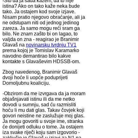
-Što da ja sada kažem, da to nije
istina? Ako on tako kaže neka bude
tako. Ja ostajem kod svoje izjave.
Nisam pratio njegovo obraćanje, ali ja
ne odstupam niti od jednog jedinog
zareza. Ja samo mogu reći sram ga
bilo. Ne znam zašto bi on lagao, to
valjda on zna - reagirao je Branimir
Glavaš na
novinarsku tvrdnju TV1
prema kojoj je Tomislav Karamarko
navodno demantirao bilo kakve
kontakte s Glavaševim HDSSB-om.
Zbog navedenog, Branimir Glavaš
dvoji hoće li uopće poduprijeti
Domoljubnu koaliciju.
-Obzirom da me izvrgava da ja moram
objašnjavati istinu ili da me netko
dovodi u sumnju, sad ću razmisliti
hoću li mu dati glas. Takav čovjek koji
govori neistine ne zaslužuje moj glas.
Ja mogu govoriti u svoje ime, stranka
će donijeti odluku o tome. Ja ostajem
iza svake riječi koju sam izgovorio -
zaključio je Glavaš u izjavi za N1 na