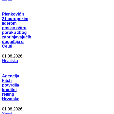
Plenković s
21 europskim
liderom
poslao oštru
poruku zbog
zabrinjavajućih
događaja u
Ceuti
01.08.2026.
Hrvatska
Agencija
Fitch
potvrdila
kreditni
rejting
Hrvatske
01.08.2026.
Svijet