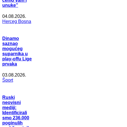
ćemo vam i
unuke”
04.08.2026.
Herceg Bosna
Dinamo
saznao
mogućeg
suparnika u
play-offu Lige
prvaka
03.08.2026.
Šport
Ruski
neovisni
mediji:
Identificirali
smo 236.000
poginulih