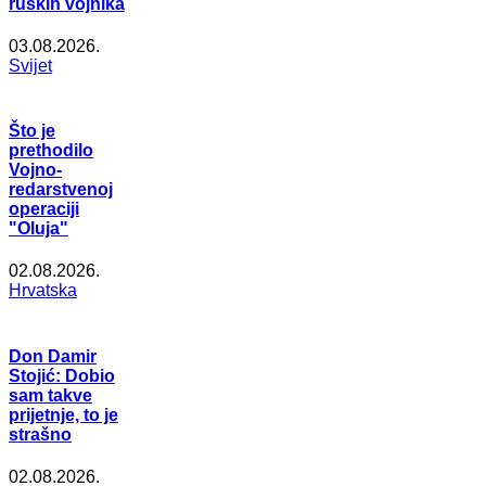
ruskih vojnika
03.08.2026.
Svijet
Što je
prethodilo
Vojno-
redarstvenoj
operaciji
"Oluja"
02.08.2026.
Hrvatska
Don Damir
Stojić: Dobio
sam takve
prijetnje, to je
strašno
02.08.2026.