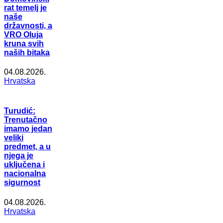
rat temelj je
naše
državnosti, a
VRO Oluja
kruna svih
naših bitaka
04.08.2026.
Hrvatska
Turudić:
Trenutačno
imamo jedan
veliki
predmet, a u
njega je
uključena i
nacionalna
sigurnost
04.08.2026.
Hrvatska