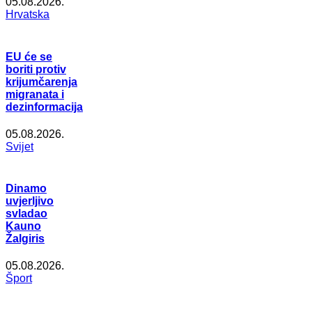
05.08.2026.
Hrvatska
EU će se
boriti protiv
krijumčarenja
migranata i
dezinformacija
05.08.2026.
Svijet
Dinamo
uvjerljivo
svladao
Kauno
Žalgiris
05.08.2026.
Šport