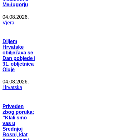
Međugorju
04.08.2026.
Vjera
Diljem
Hrvatske
obilježava se
Dan pobjede i
31. obljetnica
Oluje
04.08.2026.
Hrvatska
Priveden
zbog poruka:
“Klali smo
vas u
Srednjoj
Bosni, klat