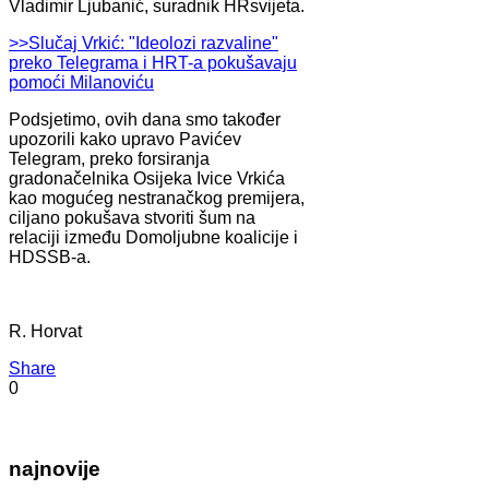
Vladimir Ljubanić, suradnik HRsvijeta.
>>Slučaj Vrkić: "Ideolozi razvaline"
preko Telegrama i HRT-a pokušavaju
pomoći Milanoviću
Podsjetimo, ovih dana smo također
upozorili kako upravo Pavićev
Telegram, preko forsiranja
gradonačelnika Osijeka Ivice Vrkića
kao mogućeg nestranačkog premijera,
ciljano pokušava stvoriti šum na
relaciji između Domoljubne koalicije i
HDSSB-a.
R. Horvat
Share
0
najnovije