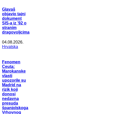
Glavaš
objavio tajni
dokument
SIS-a iz ’92 o
stranim
dragovoljcima
04.08.2026.
Hrvatska
Fenomen
Ceuta:
Marokanske
vlasti
upozorile su
Madrid na
rizik koji
donosi
nedavna
presuda
španjolskoga
Vrhovnog