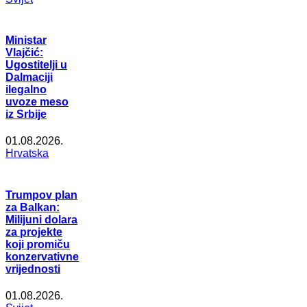
Ministar
Vlajčić:
Ugostitelji u
Dalmaciji
ilegalno
uvoze meso
iz Srbije
01.08.2026.
Hrvatska
Trumpov plan
za Balkan:
Milijuni dolara
za projekte
koji promiču
konzervativne
vrijednosti
01.08.2026.