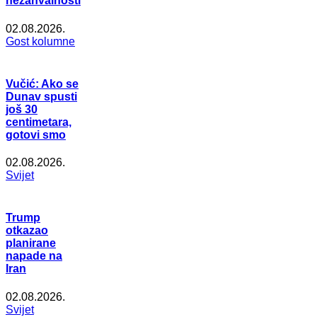
nezahvalnosti
02.08.2026.
Gost kolumne
Vučić: Ako se
Dunav spusti
još 30
centimetara,
gotovi smo
02.08.2026.
Svijet
Trump
otkazao
planirane
napade na
Iran
02.08.2026.
Svijet