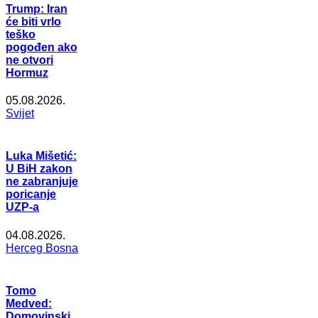
Trump: Iran
će biti vrlo
teško
pogođen ako
ne otvori
Hormuz
05.08.2026.
Svijet
Luka Mišetić:
U BiH zakon
ne zabranjuje
poricanje
UZP-a
04.08.2026.
Herceg Bosna
Tomo
Medved:
Domovinski