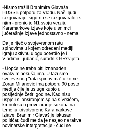
-Nismo tražili Branimira Glavaša i
HDSSB potporu za Vladu. Naši ljudi
razgovaraju, sigurno se razgovaralo i s
njim - prenio je N1 svoju verziju
Karamarkove izjave koje u snimci
jučerašnje izjave jednostavno - nema.
Da je riječ o svojevrsnom ratu
spinovima u kojem određeni mediji
igraju aktivnu ulogu potvrdio je i
Vladimir Ljubanić, suradnik HRsvijeta.
- Uopće ne treba biti iznanađen
ovakvim pokušajima. U fazi smo
svojevrsnog "rata spinovima" u kome
Zoran Milanović ima potporu 90 posto
medija čije je usluge kupio u
posljednje četiri godine. Kad nisu
uspjeli s lansiranjem spina s Vrkićem,
krenuli su u provociranje sukoba na
temelju krivotvorene Karamarkove
izjave. Branimir Glavaš je iskusan
političar, čudi me da je nasjeo na takve
novinarske interpretacije - čudi se