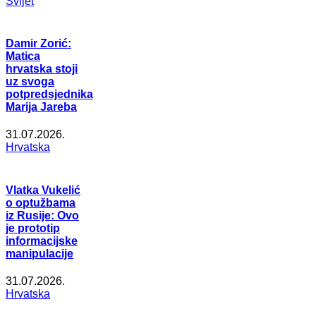
Svijet
Damir Zorić:
Matica
hrvatska stoji
uz svoga
potpredsjednika
Marija Jareba
31.07.2026.
Hrvatska
Vlatka Vukelić
o optužbama
iz Rusije: Ovo
je prototip
informacijske
manipulacije
31.07.2026.
Hrvatska