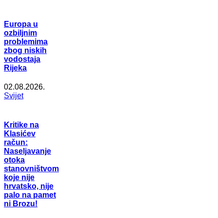
Europa u
ozbiljnim
problemima
zbog niskih
vodostaja
Rijeka
02.08.2026.
Svijet
Kritike na
Klasićev
račun:
Naseljavanje
otoka
stanovništvom
koje nije
hrvatsko, nije
palo na pamet
ni Brozu!