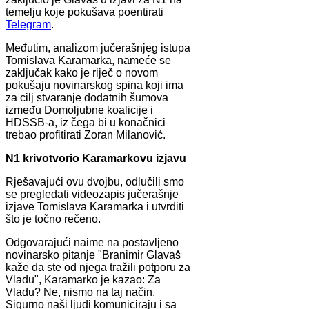
temelju koje pokušava poentirati
Telegram
.
Međutim, analizom jučerašnjeg istupa
Tomislava Karamarka, nameće se
zaključak kako je riječ o novom
pokušaju novinarskog spina koji ima
za cilj stvaranje dodatnih šumova
između Domoljubne koalicije i
HDSSB-a, iz čega bi u konačnici
trebao profitirati Zoran Milanović.
N1 krivotvorio Karamarkovu izjavu
Rješavajući ovu dvojbu, odlučili smo
se pregledati videozapis jučerašnje
izjave Tomislava Karamarka i utvrditi
što je točno rečeno.
Odgovarajući naime na postavljeno
novinarsko pitanje "Branimir Glavaš
kaže da ste od njega tražili potporu za
Vladu", Karamarko je kazao: Za
Vladu? Ne, nismo na taj način.
Sigurno naši ljudi komuniciraju i sa