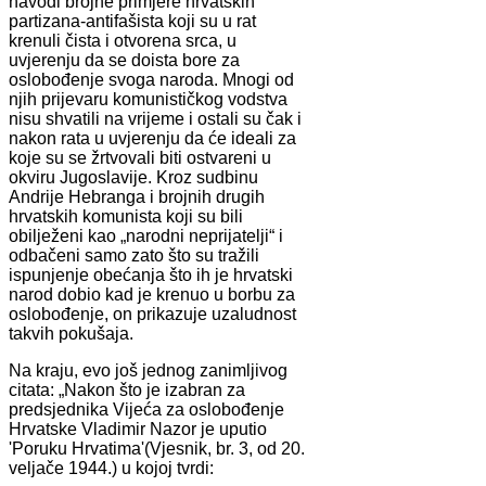
navodi brojne primjere hrvatskih
partizana-antifašista koji su u rat
krenuli čista i otvorena srca, u
uvjerenju da se doista bore za
oslobođenje svoga naroda. Mnogi od
njih prijevaru komunističkog vodstva
nisu shvatili na vrijeme i ostali su čak i
nakon rata u uvjerenju da će ideali za
koje su se žrtvovali biti ostvareni u
okviru Jugoslavije. Kroz sudbinu
Andrije Hebranga i brojnih drugih
hrvatskih komunista koji su bili
obilježeni kao „narodni neprijatelji“ i
odbačeni samo zato što su tražili
ispunjenje obećanja što ih je hrvatski
narod dobio kad je krenuo u borbu za
oslobođenje, on prikazuje uzaludnost
takvih pokušaja.
Na kraju, evo još jednog zanimljivog
citata: „Nakon što je izabran za
predsjednika Vijeća za oslobođenje
Hrvatske Vladimir Nazor je uputio
'Poruku Hrvatima'(Vjesnik, br. 3, od 20.
veljače 1944.) u kojoj tvrdi: