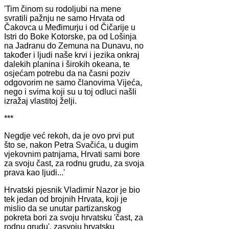
'Tim činom su rodoljubi na mene
svratili pažnju ne samo Hrvata od
Čakovca u Međimurju i od Čičarije u
Istri do Boke Kotorske, pa od Lošinja
na Jadranu do Zemuna na Dunavu, no
također i ljudi naše krvi i jezika onkraj
dalekih planina i širokih okeana, te
osjećam potrebu da na časni poziv
odgovorim ne samo članovima Vijeća,
nego i svima koji su u toj odluci našli
izražaj vlastitoj želji.
***
Negdje već rekoh, da je ovo prvi put
što se, nakon Petra Svačića, u dugim
vjekovnim patnjama, Hrvati sami bore
za svoju čast, za rodnu grudu, za svoja
prava kao ljudi...'
Hrvatski pjesnik Vladimir Nazor je bio
tek jedan od brojnih Hrvata, koji je
mislio da se unutar partizanskog
pokreta bori za svoju hrvatsku 'čast, za
rodnu grudu', zasvoju hrvatsku