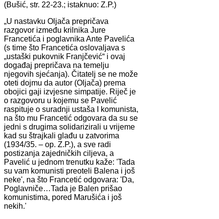
(Bušić, str. 22-23.; istaknuo: Z.P.)
„U nastavku Oljača prepričava
razgovor između krilnika Jure
Francetića i poglavnika Ante Pavelića
(s time što Francetića oslovaljava s
„ustaški pukovnik Franjčević“ i ovaj
događaj prepričava na temelju
njegovih sjećanja). Čitatelj se ne može
oteti dojmu da autor (Oljača) prema
obojici gaji izvjesne simpatije. Riječ je
o razgovoru u kojemu se Pavelić
raspituje o suradnji ustaša I komunista,
na što mu Francetić odgovara da su se
jedni s drugima solidarizirali u vrijeme
kad su štrajkali glađu u zatvorima
(1934/35. – op. Z.P.), a sve radi
postizanja zajedničkih ciljeva, a
Pavelić u jednom trenutku kaže: 'Tada
su vam komunisti preoteli Balena i još
neke', na što Francetić odgovara: 'Da,
Poglavniče…Tada je Balen prišao
komunistima, pored Marušića i još
nekih.'