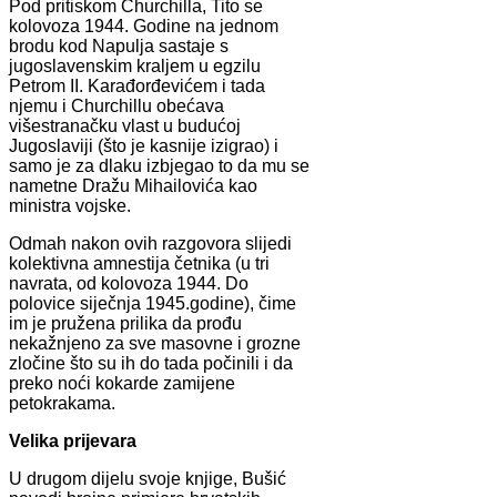
Pod pritiskom Churchilla, Tito se
kolovoza 1944. Godine na jednom
brodu kod Napulja sastaje s
jugoslavenskim kraljem u egzilu
Petrom II. Karađorđevićem i tada
njemu i Churchillu obećava
višestranačku vlast u budućoj
Jugoslaviji (što je kasnije izigrao) i
samo je za dlaku izbjegao to da mu se
nametne Dražu Mihailovića kao
ministra vojske.
Odmah nakon ovih razgovora slijedi
kolektivna amnestija četnika (u tri
navrata, od kolovoza 1944. Do
polovice siječnja 1945.godine), čime
im je pružena prilika da prođu
nekažnjeno za sve masovne i grozne
zločine što su ih do tada počinili i da
preko noći kokarde zamijene
petokrakama.
Velika prijevara
U drugom dijelu svoje knjige, Bušić