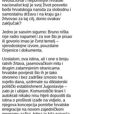
revolucionar i nepomirljivi hrvatski
nacionalist koji je svoj život posvetio
borbi hrvatskoga naroda za slobodnu i
samostalnu državu i na kraju ga i
žrtvovao za taj cilj, donio ovakav
zaključak?
Jedno je sasvim sigurno: Bruno ništa
nije radio napamet i za sve što je pisao
ili govorio imao je čvrst temelj –
vjerodostojne izvore, pouzdane
činjenice i dokumenta.
Uostalom, ova istina, ali i one o broju
ratnih žrtava, jasenovačkom mitu i
drugim zatamnjenim stranicama
hrvatske povijesti što ih je tako
otvoreno i bez zadrške iznosio na
svjetlo dana, uzdrmale su diktatorski
politički establishment Jugoslavije –
zato je i ubijen. Komunistički tirani I
autokrati nikako nisu htjeli dopustiti da
istina o prošlosti izađe na vidjelo, a
njegova koncepcija pomirbe hrvatske
emigracije na novom zajedničkom
programu zaživi. Istina je bila najveća