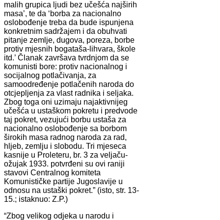
malih grupica ljudi bez učešća najširih
masa’, te da ‘borba za nacionalno
oslobođenje treba da bude ispunjena
konkretnim sadržajem i da obuhvati
pitanje zemlje, dugova, poreza, borbe
protiv mjesnih bogataša-lihvara, škole
itd.’ Članak završava tvrdnjom da se
komunisti bore: protiv nacionalnog i
socijalnog potlačivanja, za
samoodređenje potlačenih naroda do
otcjepljenja za vlast radnika i seljaka.
Zbog toga oni uzimaju najaktivnijeg
učešća u ustaškom pokretu i predvode
taj pokret, vezujući borbu ustaša za
nacionalno oslobođenje sa borbom
širokih masa radnog naroda za rad,
hljeb, zemlju i slobodu. Tri mjeseca
kasnije u Proleteru, br. 3 za veljaču-
ožujak 1933. potvrđeni su ovi raniji
stavovi Centralnog komiteta
Komunističke partije Jugoslavije u
odnosu na ustaški pokret.” (isto, str. 13-
15.; istaknuo: Z.P.)
“Zbog velikog odjeka u narodu i