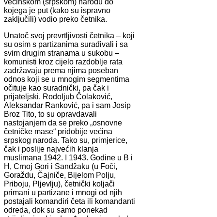
većinskom (srpskom) narodu do
kojega je put (kako su ispravno
zaključili) vodio preko četnika.
Unatoč svoj prevrtljivosti četnika – koji
su osim s partizanima surađivali i sa
svim drugim stranama u sukobu –
komunisti kroz cijelo razdoblje rata
zadržavaju prema njima poseban
odnos koji se u mnogim segmentima
očituje kao suradnički, pa čak i
prijateljski. Rodoljub Čolaković,
Aleksandar Ranković, pa i sam Josip
Broz Tito, to su opravdavali
nastojanjem da se preko „osnovne
četničke mase“ pridobije većina
srpskog naroda. Tako su, primjerice,
čak i poslije najvećih klanja
muslimana 1942. I 1943. Godine u B i
H, Crnoj Gori i Sandžaku (u Foči,
Goraždu, Čajniče, Bijelom Polju,
Priboju, Pljevlju), četnički koljači
primani u partizane i mnogi od njih
postajali komandiri četa ili komandanti
odreda, dok su samo ponekad