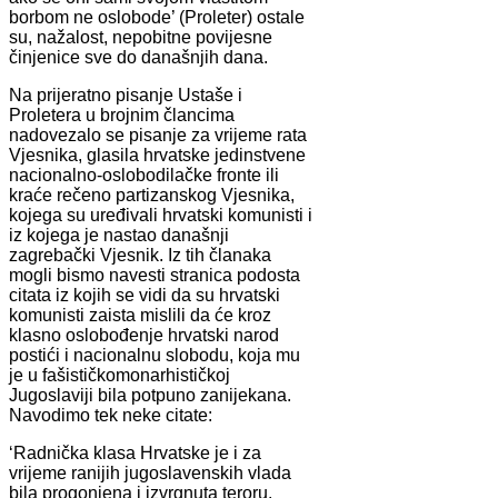
borbom ne oslobode’ (Proleter) ostale
su, nažalost, nepobitne povijesne
činjenice sve do današnjih dana.
Na prijeratno pisanje Ustaše i
Proletera u brojnim člancima
nadovezalo se pisanje za vrijeme rata
Vjesnika, glasila hrvatske jedinstvene
nacionalno-oslobodilačke fronte ili
kraće rečeno partizanskog Vjesnika,
kojega su uređivali hrvatski komunisti i
iz kojega je nastao današnji
zagrebački Vjesnik. Iz tih članaka
mogli bismo navesti stranica podosta
citata iz kojih se vidi da su hrvatski
komunisti zaista mislili da će kroz
klasno oslobođenje hrvatski narod
postići i nacionalnu slobodu, koja mu
je u fašističkomonarhističkoj
Jugoslaviji bila potpuno zanijekana.
Navodimo tek neke citate:
‘Radnička klasa Hrvatske je i za
vrijeme ranijih jugoslavenskih vlada
bila progonjena i izvrgnuta teroru.