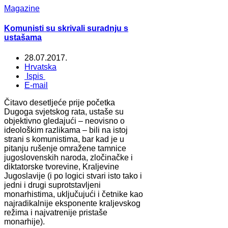
Magazine
Komunisti su skrivali suradnju s
ustašama
28.07.2017.
Hrvatska
Ispis
E-mail
Čitavo desetljeće prije početka
Dugoga svjetskog rata, ustaše su
objektivno gledajući – neovisno o
ideološkim razlikama – bili na istoj
strani s komunistima, bar kad je u
pitanju rušenje omražene tamnice
jugoslovenskih naroda, zločinačke i
diktatorske tvorevine, Kraljevine
Jugoslavije (i po logici stvari isto tako i
jedni i drugi suprotstavljeni
monarhistima, uključujući i četnike kao
najradikalnije eksponente kraljevskog
režima i najvatrenije pristaše
monarhije).