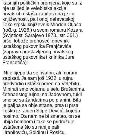
kasnijih političkih promjena koje su iz
nje uslijedile velebitska akcija
hrvatskih ustaša zabilježena je i u
književnosti, pa i onoj nehrvatskoj.
Tako srpski književnik Mladen Oljača
(rođ. g. 1926.) u svom romanu Kozara
(Svjetlost, Sarajevo 1973., str. 361.)
piše, tobože prenoseći dnevnik
ustaškog pukovnika Franjčevića
(zapravo proslavljenog hrvatskog
ustaškog pukovnika i krilnika Jure
Francetića):
‘Nije lijepo da se hvalim, ali moram
zapisati. Ja sam još 1932. u rujnu
predvodio ustaški odred na Velebitu.
Minirali smo vojarnu u selu Brušanima,
četrnaestog rujna, na Jadovnom, tukli
smo se sa žandarima po planini. Bila
je paljba sa obje strane, prsa u prsa.
Teško je ranjen Stipe Devčić, kojega
nosimo. Da nam ne bi smetao, on se
ubija bombom i tako se pridružuje
ustašama što su ranije pali;
Hraniloviću, Soldinu i Rosiću.