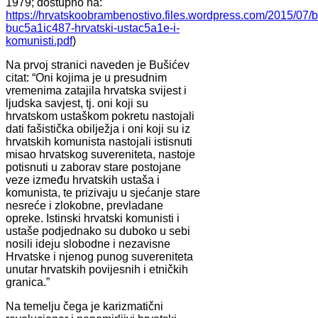
1979; dostupno na:
https://hrvatskoobrambenostivo.files.wordpress.com/2015/07/
buc5a1ic487-hrvatski-ustac5a1e-i-
komunisti.pdf
)
Na prvoj stranici naveden je Bušićev
citat: “Oni kojima je u presudnim
vremenima zatajila hrvatska svijest i
ljudska savjest, tj. oni koji su
hrvatskom ustaškom pokretu nastojali
dati fašistička obilježja i oni koji su iz
hrvatskih komunista nastojali istisnuti
misao hrvatskog suvereniteta, nastoje
potisnuti u zaborav stare postojane
veze između hrvatskih ustaša i
komunista, te prizivaju u sjećanje stare
nesreće i zlokobne, prevladane
opreke. Istinski hrvatski komunisti i
ustaše podjednako su duboko u sebi
nosili ideju slobodne i nezavisne
Hrvatske i njenog punog suvereniteta
unutar hrvatskih povijesnih i etničkih
granica.”
Na temelju čega je karizmatični