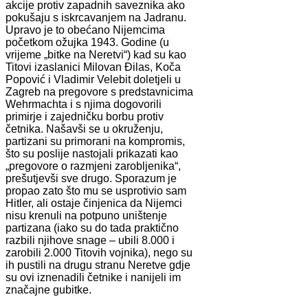
akcije protiv zapadnih saveznika ako
pokušaju s iskrcavanjem na Jadranu.
Upravo je to obećano Nijemcima
početkom ožujka 1943. Godine (u
vrijeme „bitke na Neretvi“) kad su kao
Titovi izaslanici Milovan Đilas, Koča
Popović i Vladimir Velebit doletjeli u
Zagreb na pregovore s predstavnicima
Wehrmachta i s njima dogovorili
primirje i zajedničku borbu protiv
četnika. Našavši se u okruženju,
partizani su primorani na kompromis,
što su poslije nastojali prikazati kao
„pregovore o razmjeni zarobljenika“,
prešutjevši sve drugo. Sporazum je
propao zato što mu se usprotivio sam
Hitler, ali ostaje činjenica da Nijemci
nisu krenuli na potpuno uništenje
partizana (iako su do tada praktično
razbili njihove snage – ubili 8.000 i
zarobili 2.000 Titovih vojnika), nego su
ih pustili na drugu stranu Neretve gdje
su ovi iznenadili četnike i nanijeli im
značajne gubitke.