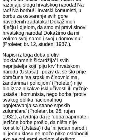
razbijaju slogu hrvatskog naroda! Na
rad! Na borbu! Hrvatski komunisti, u
borbu za ostvarenje svih gore
navedenih zadataka! Dokažimo i
riječju i djelom, da smo mi pravi sinovi
hrvatskog naroda! Dokažimo da mi
volimo svoj narod i svoju domovinu!’
(Proleter, br. 12, studeni 1937.).
Napisi iz toga doba protiv
‘doklaćarenih šićardžija’ i svih
neprijatelja koji ‘piju krv’ hrvatskom
narodu (Ustaša) i poziv da se što prije
obračuna ‘sa srpskim činovnicima,
žandarima i policijom’ (Proleter) nije
bio izraz nikakve isključivosti ili mržnje
ustaša i komunista, nego borba ‘protiv
svakog oblika nacionalnog
ugnjetavanja sa strane srpskih
zulumćara’ (Proleter, br. 26, rujan
1932.), a tvrdnja da je ‘doba papirnate i
jezične borbe prošlo, da ništa nije
koristilo’ (Ustaša) i da ‘ni jedan narod i
ni jednu klasu ne može nitko osloboditi
ako se oni sami svojom vlastitom