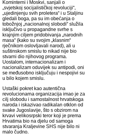
Kominterni i Moskvi, sanjali o
„svjetskoj socijalističkoj revoluciji“,
„ujedinjenju svih proletera“ i u Staljinu
gledali boga, pa su im obećanja o
tobožnjoj „nacionalnoj slobodi“ služila
isključivo u propagandne svrhe s
krajnjim ciljem pridobivanja „narodnih
masa“ (kako su svojim „klasnim“
rječnikom oslovljavali narod), ali u
suštinskom smislu to nikad nije bio
stvarni dio njihovog programa.
Uostalom, internacionalizam i
nacionalizam oduvijek su antipodi, oni
se međusobno isključuju i nespojivi su
u bilo kojem smislu.
Ustaški pokret kao autentična
revolucionarna organizacija imao je za
cilj slobodu i samostalnost hrvatskoga
naroda i iskazivao radikalan otklon od
svake Jugoslavije, što s obzirom na
krvavi velikosrpski teror koji je prema
Hrvatima bio na djelu od samoga
stvaranja Kraljevine SHS nije bilo ni
malo čudno.