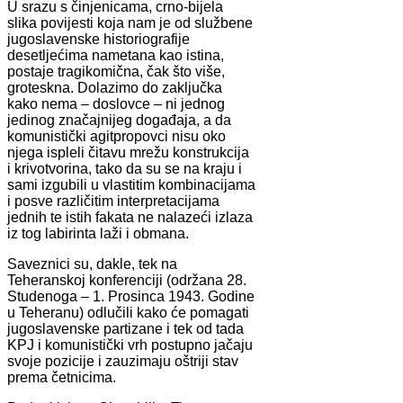
U srazu s činjenicama, crno-bijela
slika povijesti koja nam je od službene
jugoslavenske historiografije
desetljećima nametana kao istina,
postaje tragikomična, čak što više,
groteskna. Dolazimo do zaključka
kako nema – doslovce – ni jednog
jedinog značajnijeg događaja, a da
komunistički agitpropovci nisu oko
njega ispleli čitavu mrežu konstrukcija
i krivotvorina, tako da su se na kraju i
sami izgubili u vlastitim kombinacijama
i posve različitim interpretacijama
jednih te istih fakata ne nalazeći izlaza
iz tog labirinta laži i obmana.
Saveznici su, dakle, tek na
Teheranskoj konferenciji (održana 28.
Studenoga – 1. Prosinca 1943. Godine
u Teheranu) odlučili kako će pomagati
jugoslavenske partizane i tek od tada
KPJ i komunistički vrh postupno jačaju
svoje pozicije i zauzimaju oštriji stav
prema četnicima.