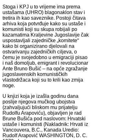
Stoga i KPJ u to vrijeme ima prema
ustašama (UHRO) blagonaklon stav i
tretira ih kao saveznike. Postoji čitava
arhiva koja potvrđuje kako su ustaše i
komunisti koji su skupa robijali po
kazamatima Kraljevine Jugoslavije čak
uspostavljali zajedničke „komitete“
kako bi organizirano djelovali na
ostvarivanju zajedničkih ciljeva, o
čemu je svojedobno u emigraciji pisao
i naš domoljub, emigrant i revolucionar
Ante Bruno Bušić – na opće zgražanje
jugoslavenskih komunističkih
vlastodržaca koji su to krili kao zmija
noge.
U knjizi koja je izašla godinu dana
poslije njegova mučkog ubojstva
(zahvaljujući bliskom mu prijatelju
Rudolfu Arapoviću), objavljen je rad
Brune Bušića pod naslovom: Hrvatski
ustaše i komunisti (Nakladnik: Hrvati iz
Vancouvera, B.C., Kanada Uredio:
Rudolf Arapović WASHINGTON, D. C.