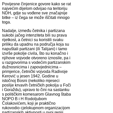
Povijesne činjenice govore kako se rat
najvećim dijelom odvijao na teritoriju
NDH, gdje su vođene sve značajnije
bitke – iz čega se može iščitati mnogo
toga.
Nadalje, između četnika i partizana
sukobi jačeg intenziteta bili su prava
rijetkost, a četnici su koristili svaku
priliku da upadnu na područja koja su
napuštali partizani (ili Talijani) i tamo
izvrše pokolje civila, što su konačno i
njihove vojvode otvoreno iznosile, pa i
u razgovorima s vodećim partizanskim
dužnosnicima i zapovjednicima –
primjerice, četnički vojvoda Radivoje
Kerović u jesen 1942. Godine u
istočnoj Bosni (nekoliko mjeseci
poslije krvavih četničkih pokolja u Foči
i Goraždu), upravo to čini na sastanku
s političkim komesarom Glavnog štaba
NOPO B i H Rodoljubom
Čolakovićem, koji je praktično
rukovodio cjelokupnom organizacijom
partizanskih aktivnosti u ovoj regiji.