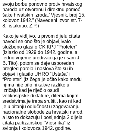
svoju borbu ponovno protiv hrvatskog
naroda uz otvorenu i direktnu pomoć
šake hrvatskih izroda.’ Vjesnik, broj 15,
kolovoz 1942.” (Navedeni izvor, str. 7-
8.; istaknuo: Z.P.)
Kako je vidljivo, u prvom dijelu citata
navodi se ono što je objavljivalo
službeno glasilo CK KPJ “Proleter”
(izlazio od 1929 do 1942. godine, a
jedno vrijeme uređivao ga je i sam J.
B. Tito), potom se daje usporedan
pregled parola i naslova što su ih
objavili glasilo UHRO “Ustaša” i
“Proleter” (iz čega je očito kako među
njima nije bilo nikakve razlike u
izričaju kad je riječ o osudi
velikosrpske diktature, dilema kojim
sredstvima je treba srušiti, kao ni kad
je u pitanju odlučnost u zagovaranju
nacionalne slobode za hrvatski narod,
a isto to dokazuju I posljednja 2 dijela
citata partizanskog “Vjesnika” iz
svibnja i kolovoza 1942. godine.