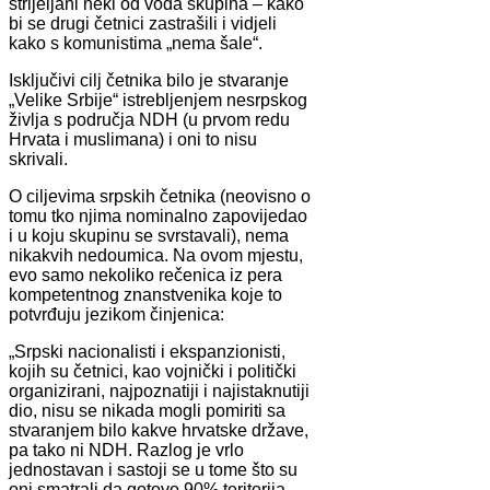
strijeljani neki od vođa skupina – kako
bi se drugi četnici zastrašili i vidjeli
kako s komunistima „nema šale“.
Isključivi cilj četnika bilo je stvaranje
„Velike Srbije“ istrebljenjem nesrpskog
življa s područja NDH (u prvom redu
Hrvata i muslimana) i oni to nisu
skrivali.
O ciljevima srpskih četnika (neovisno o
tomu tko njima nominalno zapovijedao
i u koju skupinu se svrstavali), nema
nikakvih nedoumica. Na ovom mjestu,
evo samo nekoliko rečenica iz pera
kompetentnog znanstvenika koje to
potvrđuju jezikom činjenica:
„Srpski nacionalisti i ekspanzionisti,
kojih su četnici, kao vojnički i politički
organizirani, najpoznatiji i najistaknutiji
dio, nisu se nikada mogli pomiriti sa
stvaranjem bilo kakve hrvatske države,
pa tako ni NDH. Razlog je vrlo
jednostavan i sastoji se u tome što su
oni smatrali da gotovo 90% teritorija