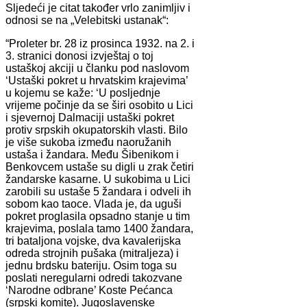
Sljedeći je citat također vrlo zanimljiv i
odnosi se na „Velebitski ustanak“:
“Proleter br. 28 iz prosinca 1932. na 2. i
3. stranici donosi izvještaj o toj
ustaškoj akciji u članku pod naslovom
‘Ustaški pokret u hrvatskim krajevima’
u kojemu se kaže: ‘U posljednje
vrijeme počinje da se širi osobito u Lici
i sjevernoj Dalmaciji ustaški pokret
protiv srpskih okupatorskih vlasti. Bilo
je više sukoba između naoružanih
ustaša i žandara. Među Šibenikom i
Benkovcem ustaše su digli u zrak četiri
žandarske kasarne. U sukobima u Lici
zarobili su ustaše 5 žandara i odveli ih
sobom kao taoce. Vlada je, da uguši
pokret proglasila opsadno stanje u tim
krajevima, poslala tamo 1400 žandara,
tri bataljona vojske, dva kavalerijska
odreda strojnih pušaka (mitraljeza) i
jednu brdsku bateriju. Osim toga su
poslati neregularni odredi takozvane
‘Narodne odbrane’ Koste Pećanca
(srpski komite). Jugoslavenske