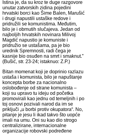
Istina je, da su kroz te duge razgovore
unutar zatvorskih zidina pojedini
hrvatski borci kao Šime Balen, Marušić
i drugi napustili ustaške redove i
pridružili se komunistima. Međutim,
bilo je i obrnutih slučajeva. Jedan od
najboljih hrvatskih novinara Milivoj
Magdić napustio je komuniste i
pridružio se ustašama, pa je bio
urednik Spremnosti, radi čega je
kasnije bio osuđen na smrt i smaknut.”
(Bušić, str. 23-24; istaknuo: Z.P.)
Bitan momenat koji je doprinio razlazu
ustaša i komunista, bilo je napuštanje
koncepta borbe za nacionalno
oslobođenje od strane komunista –
koji su upravo tu ideju od početka
promovirali kao jednu od temeljnih i po
toj osnovi pozivali narod da im se
priključi „u borbi protiv okupatora“. No,
pitanje je jesu li ikad takvo što uopće
imali na umu. Oni su kao dio strogo
centralizirane, internacionalne
organizacije robovski podređene