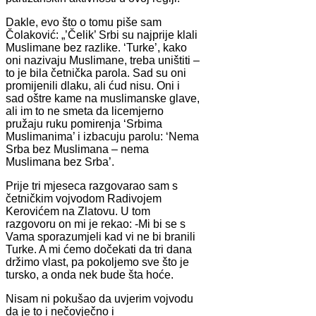
Dakle, evo što o tomu piše sam
Čolaković: „’Čelik’ Srbi su najprije klali
Muslimane bez razlike. ‘Turke’, kako
oni nazivaju Muslimane, treba uništiti –
to je bila četnička parola. Sad su oni
promijenili dlaku, ali ćud nisu. Oni i
sad oštre kame na muslimanske glave,
ali im to ne smeta da licemjerno
pružaju ruku pomirenja ‘Srbima
Muslimanima’ i izbacuju parolu: ‘Nema
Srba bez Muslimana – nema
Muslimana bez Srba’.
Prije tri mjeseca razgovarao sam s
četničkim vojvodom Radivojem
Kerovićem na Zlatovu. U tom
razgovoru on mi je rekao: -Mi bi se s
Vama sporazumjeli kad vi ne bi branili
Turke. A mi ćemo dočekati da tri dana
držimo vlast, pa pokoljemo sve što je
tursko, a onda nek bude šta hoće.
Nisam ni pokušao da uvjerim vojvodu
da je to i nečovječno i