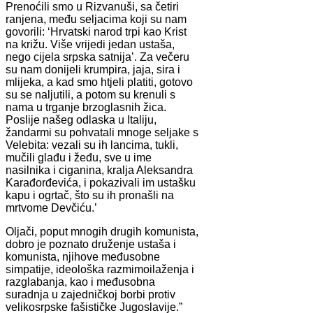
Prenoćili smo u Rizvanuši, sa četiri
ranjena, među seljacima koji su nam
govorili: ‘Hrvatski narod trpi kao Krist
na križu. Više vrijedi jedan ustaša,
nego cijela srpska satnija’. Za večeru
su nam donijeli krumpira, jaja, sira i
mlijeka, a kad smo htjeli platiti, gotovo
su se naljutili, a potom su krenuli s
nama u trganje brzoglasnih žica.
Poslije našeg odlaska u Italiju,
žandarmi su pohvatali mnoge seljake s
Velebita: vezali su ih lancima, tukli,
mučili glađu i žeđu, sve u ime
nasilnika i ciganina, kralja Aleksandra
Karađorđevića, i pokazivali im ustašku
kapu i ogrtač, što su ih pronašli na
mrtvome Devčiću.’
Oljači, poput mnogih drugih komunista,
dobro je poznato druženje ustaša i
komunista, njihove međusobne
simpatije, ideološka razmimoilaženja i
razglabanja, kao i međusobna
suradnja u zajedničkoj borbi protiv
velikosrpske fašističke Jugoslavije.”