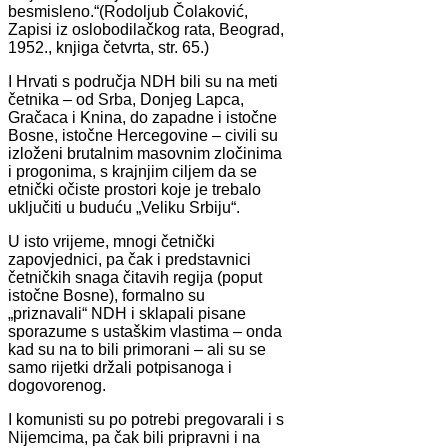
besmisleno.“(Rodoljub Čolaković,
Zapisi iz oslobodilačkog rata, Beograd,
1952., knjiga četvrta, str. 65.)
I Hrvati s područja NDH bili su na meti
četnika – od Srba, Donjeg Lapca,
Gračaca i Knina, do zapadne i istočne
Bosne, istočne Hercegovine – civili su
izloženi brutalnim masovnim zločinima
i progonima, s krajnjim ciljem da se
etnički očiste prostori koje je trebalo
uključiti u buduću „Veliku Srbiju“.
U isto vrijeme, mnogi četnički
zapovjednici, pa čak i predstavnici
četničkih snaga čitavih regija (poput
istočne Bosne), formalno su
„priznavali“ NDH i sklapali pisane
sporazume s ustaškim vlastima – onda
kad su na to bili primorani – ali su se
samo rijetki držali potpisanoga i
dogovorenog.
I komunisti su po potrebi pregovarali i s
Nijemcima, pa čak bili pripravni i na