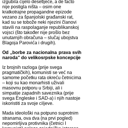
izgubila cijelo desetljeće, a de facto
nije postigla ništa – osim one
kratkotrajne propagandne epizode
vezano za španjolski građanski rat,
kad su se tobože neki njezini članovi
stavili na raspolaganje republikanskoj
vojsci (što također nije prošlo bez
unutarnjih obračuna – slučaj ubojstva
Blagoja Parovića i drugih).
Od „borbe za nacionalna prava svih
naroda“ do velikosrpske koncepcije
Iz brojnih razloga (prije svega
pragmatičkih), komunisti se već na
samome početku rata okreću četnicima
– koji su kao monarhisti uživali
masovnu potporu u Srbiji, ali i
simpatije zapadnih saveznika (prije
svega Engleske i SAD-a) i njih nastoje
iskoristiti za svoje ciljeve.
Mada ideološki na potpuno suprotnim
stranama, ova dva (na prvi pogled)
nepomirljiva protivnika (četnici I