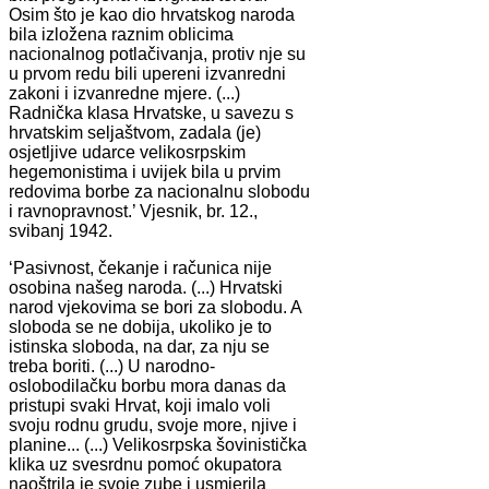
Osim što je kao dio hrvatskog naroda
bila izložena raznim oblicima
nacionalnog potlačivanja, protiv nje su
u prvom redu bili upereni izvanredni
zakoni i izvanredne mjere. (...)
Radnička klasa Hrvatske, u savezu s
hrvatskim seljaštvom, zadala (je)
osjetljive udarce velikosrpskim
hegemonistima i uvijek bila u prvim
redovima borbe za nacionalnu slobodu
i ravnopravnost.’ Vjesnik, br. 12.,
svibanj 1942.
‘Pasivnost, čekanje i računica nije
osobina našeg naroda. (...) Hrvatski
narod vjekovima se bori za slobodu. A
sloboda se ne dobija, ukoliko je to
istinska sloboda, na dar, za nju se
treba boriti. (...) U narodno-
oslobodilačku borbu mora danas da
pristupi svaki Hrvat, koji imalo voli
svoju rodnu grudu, svoje more, njive i
planine... (...) Velikosrpska šovinistička
klika uz svesrdnu pomoć okupatora
naoštrila je svoje zube i usmjerila