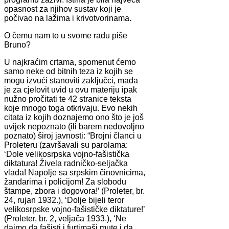
opasnost za njihov sustav koji je
počivao na lažima i krivotvorinama.
O čemu nam to u svome radu piše
Bruno?
U najkraćim crtama, spomenut ćemo
samo neke od bitnih teza iz kojih se
mogu izvući stanoviti zaključci, mada
je za cjelovit uvid u ovu materiju ipak
nužno pročitati te 42 stranice teksta
koje mnogo toga otkrivaju. Evo nekih
citata iz kojih doznajemo ono što je još
uvijek nepoznato (ili barem nedovoljno
poznato) široj javnosti: “Brojni članci u
Proleteru (završavali su parolama:
‘Dole velikosrpska vojno-fašistička
diktatura! Živela radničko-seljačka
vlada! Napolje sa srpskim činovnicima,
žandarima i policijom! Za slobodu
štampe, zbora i dogovora!’ (Proleter, br.
24, rujan 1932.), ‘Dolje bijeli teror
velikosrpske vojno-fašističke diktature!’
(Proleter, br. 2, veljača 1933.), ‘Ne
dajmo da fašisti i furtimaši mute i da