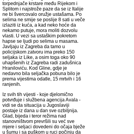
torpednjače krstare među Rijekom i
Splitom i najstrože paze da se iz Italije
ne bi švercovalo oružje ustašama. Po
selima ne smije se poslije 8 sati u veče
izlaziti iz kuća, a kad neko hoće da
nekamo putuje, mora moliti dozvolu
vlasti. U vezi sa ustaškim pokretom
hapse se ljudi po selima u masama.
Javljaju iz Zagreba da tamo u
policijskom zatvoru ima preko 150
seljaka iz Like, a osim toga oko 90
uhapšenih iz Zagreba radi zadušnica
Hraniloviću. Kod Gline, gdje je
nedavno bila seljačka pobuna bilo je
prema vijestima odatle, 15 mrtvih i 16
ranjenih.
Iz svih tih vijesti - koje djelomično
potvrđuje i službena agencija Avala -
vidi se da situacija u Jugoslaviji
postaje iz dana u dan sve ozbiljnija.
Glad, bijeda i teror režima nad
stanovništvom prevršili su već sve
mjere i seljaci dovedeni do očaja bježe
u šumu i sa puškom u ruci počinju da