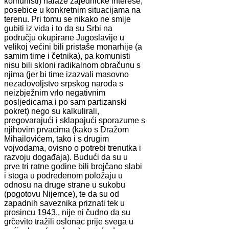
komunisti) nalaze zajedničke interese,
posebice u konkretnim situacijama na
terenu. Pri tomu se nikako ne smije
gubiti iz vida i to da su Srbi na
području okupirane Jugoslavije u
velikoj većini bili pristaše monarhije (a
samim time i četnika), pa komunisti
nisu bili skloni radikalnom obračunu s
njima (jer bi time izazvali masovno
nezadovoljstvo srpskog naroda s
neizbježnim vrlo negativnim
posljedicama i po sam partizanski
pokret) nego su kalkulirali,
pregovarajući i sklapajući sporazume s
njihovim prvacima (kako s Dražom
Mihailovićem, tako i s drugim
vojvodama, ovisno o potrebi trenutka i
razvoju događaja). Budući da su u
prve tri ratne godine bili brojčano slabi
i stoga u podređenom položaju u
odnosu na druge strane u sukobu
(pogotovu Nijemce), te da su od
zapadnih saveznika priznati tek u
prosincu 1943., nije ni čudno da su
grčevito tražili oslonac prije svega u