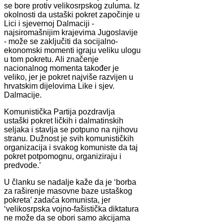
se bore protiv velikosrpskog zuluma. Iz
okolnosti da ustaški pokret započinje u
Lici i sjevernoj Dalmaciji -
najsiromašnijim krajevima Jugoslavije
- može se zaključiti da socijalno-
ekonomski momenti igraju veliku ulogu
u tom pokretu. Ali značenje
nacionalnog momenta također je
veliko, jer je pokret najviše razvijen u
hrvatskim dijelovima Like i sjev.
Dalmacije.
Komunistička Partija pozdravlja
ustaški pokret ličkih i dalmatinskih
seljaka i stavlja se potpuno na njihovu
stranu. Dužnost je svih komunističkih
organizacija i svakog komuniste da taj
pokret potpomognu, organiziraju i
predvode.’
U članku se nadalje kaže da je ‘borba
za raširenje masovne baze ustaškog
pokreta’ zadaća komunista, jer
‘velikosrpska vojno-fašistička diktatura
ne može da se obori samo akcijama