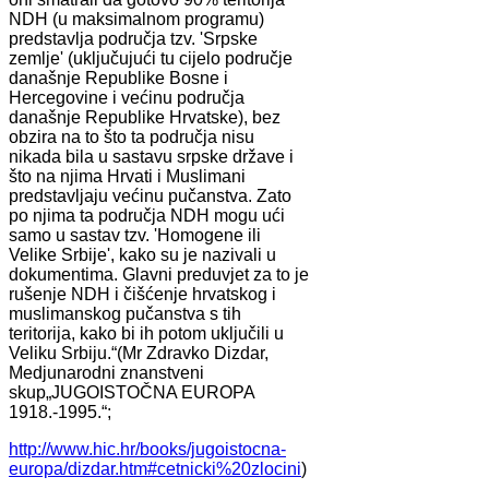
NDH (u maksimalnom programu)
predstavlja područja tzv. 'Srpske
zemlje' (uključujući tu cijelo područje
današnje Republike Bosne i
Hercegovine i većinu područja
današnje Republike Hrvatske), bez
obzira na to što ta područja nisu
nikada bila u sastavu srpske države i
što na njima Hrvati i Muslimani
predstavljaju većinu pučanstva. Zato
po njima ta područja NDH mogu ući
samo u sastav tzv. 'Homogene ili
Velike Srbije', kako su je nazivali u
dokumentima. Glavni preduvjet za to je
rušenje NDH i čišćenje hrvatskog i
muslimanskog pučanstva s tih
teritorija, kako bi ih potom uključili u
Veliku Srbiju.“(Mr Zdravko Dizdar,
Medjunarodni znanstveni
skup„JUGOISTOČNA EUROPA
1918.-1995.“;
http://www.hic.hr/books/jugoistocna-
europa/dizdar.htm#cetnicki%20zlocini
)