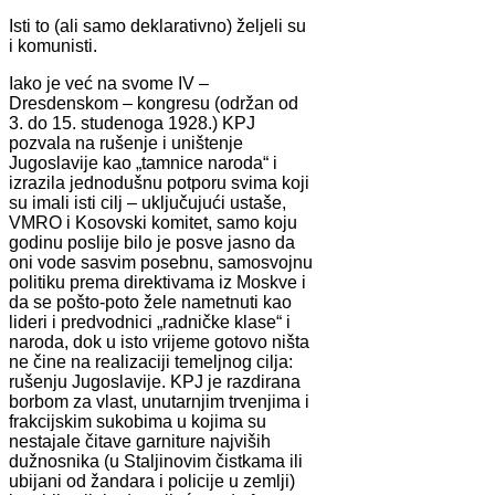
Isti to (ali samo deklarativno) željeli su
i komunisti.
Iako je već na svome IV –
Dresdenskom – kongresu (održan od
3. do 15. studenoga 1928.) KPJ
pozvala na rušenje i uništenje
Jugoslavije kao „tamnice naroda“ i
izrazila jednodušnu potporu svima koji
su imali isti cilj – uključujući ustaše,
VMRO i Kosovski komitet, samo koju
godinu poslije bilo je posve jasno da
oni vode sasvim posebnu, samosvojnu
politiku prema direktivama iz Moskve i
da se pošto-poto žele nametnuti kao
lideri i predvodnici „radničke klase“ i
naroda, dok u isto vrijeme gotovo ništa
ne čine na realizaciji temeljnog cilja:
rušenju Jugoslavije. KPJ je razdirana
borbom za vlast, unutarnjim trvenjima i
frakcijskim sukobima u kojima su
nestajale čitave garniture najviših
dužnosnika (u Staljinovim čistkama ili
ubijani od žandara i policije u zemlji)