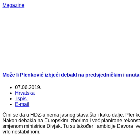
Magazine
Može li Plenković izbjeći debakl na predsjedničkim i unut
07.06.2019.
Hrvatska
Ispis
E-mail
Čini se da u HDZ-u nema jasnog stava što i kako dalje. Plenkov
Nakon debakla na Europskim izborima i već planirane rekonst
smjenom ministrice Divjak. Tu su također i ambicije Davora Ive
vrlo nestabilnom.