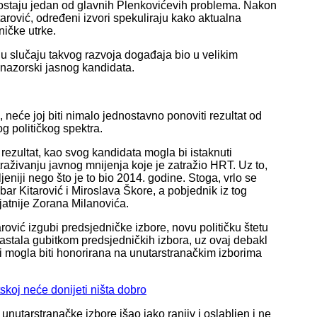
 postaju jedan od glavnih Plenkovićevih problema. Nakon
arović, određeni izvori spekuliraju kako aktualna
ničke utrke.
u slučaju takvog razvoja događaja bio u velikim
onazorski jasnog kandidata.
 neće joj biti nimalo jednostavno ponoviti rezultat od
g političkog spektra.
rezultat, kao svog kandidata mogla bi istaknuti
raživanju javnog mnijenja koje je zatražio HRT. Uz to,
niji nego što je to bio 2014. godine. Stoga, vrlo se
bar Kitarović i Miroslava Škore, a pobjednik iz tog
jatnije Zorana Milanovića.
ović izgubi predsjedničke izbore, novu političku štetu
 nastala gubitkom predsjedničkih izbora, uz ovaj debakl
i mogla biti honorirana na unutarstranačkim izborima
skoj neće donijeti ništa dobro
nutarstranačke izbore išao jako ranjiv i oslabljen i ne