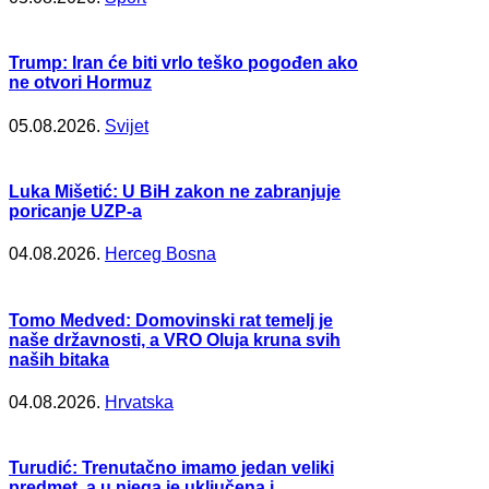
Trump: Iran će biti vrlo teško pogođen ako
ne otvori Hormuz
05.08.2026.
Svijet
Luka Mišetić: U BiH zakon ne zabranjuje
poricanje UZP-a
04.08.2026.
Herceg Bosna
Tomo Medved: Domovinski rat temelj je
naše državnosti, a VRO Oluja kruna svih
naših bitaka
04.08.2026.
Hrvatska
Turudić: Trenutačno imamo jedan veliki
predmet, a u njega je uključena i