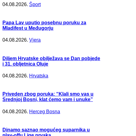
04.08.2026.
Šport
Papa Lav uputio posebnu poruku za
Mladifest u Međugorju
04.08.2026.
Vjera
Diljem Hrvatske obilježava se Dan pobjede
i 31. obljetnica Oluje
04.08.2026.
Hrvatska
Priveden zbog poruka: “Klali smo vas u
Srednjoj Bosni, klat ćemo vam i unuke”
04.08.2026.
Herceg Bosna
Dinamo saznao mogućeg suparnika u
play-offu Lige prvaka