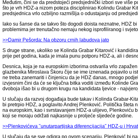
Međutim, čini se da predstojeći predsjednički izbori sve više
što je vrh HDZ-a nizom poteza disciplinirao Kolindu Grabar Kit
predsjednica vrlo ozbiljno razmišlja o odustajanju od predsjed
Iako su šanse da se takvo što dogodi doista neznatne, HDZ bi 
problemima jer trenutačno nemaju nekog isprofiliranog i svjet
>>Damir Pešorda: Na obzoru crnih labudova jato
S druge strane, ukoliko se Kolinda Grabar Kitarović i kandidira,
prije pet godina, kada je imala punu potporu HDZ-a, ali i desno
Desnica, koja je na europskim izborima ostvarila vrlo zapažen 
glazbenika Miroslava Škoru čije se ime iznenada pojavilo u ist
ne treba zanemariti i činjenicu da je HDZ danas, mnogo podjelje
izvjesnim čini da će se ključna bitka voditi između Kolinde Gra
dvoboja išao bi u drugom krugu na kandidata ljevice - najvjero
U slučaju da razvoj događaja bude takav i Kolinda Grabar-Kitar
bi pretrpio HDZ, a poglavito Andrej Plenković. Politička šteta
na europskim, kao i svrstavanjem HDZ-a ulijevo, Plenkoviću b
koji se moraju održati najkasnije u proljeće sljedeće godine.
>>Plenkovićeva "unutarpartijska diferencijacija" HDZ-u i Hrvat
U slučaju da se sve odigra po ovom scenariju, Plenković bi na u