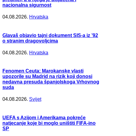
nacionalna sigurnost
04.08.2026.
Hrvatska
Glavaš objavio tajni dokument SIS-a iz ’92
o stranim dragovoljcima
04.08.2026.
Hrvatska
Fenomen Ceuta: Marokanske vlasti
upozorile su Madrid na rizik koji donosi
nedavna presuda španjolskoga Vrhovnog
suda
04.08.2026.
Svijet
UEFA s Azijom i Amerikama pokreće
natjecanje koje bi moglo uništiti FIFA-ino
SP