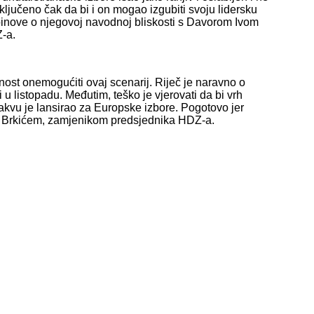
ljučeno čak da bi i on mogao izgubiti svoju lidersku
spinove o njegovoj navodnoj bliskosti s Davorom Ivom
Z-a.
st onemogućiti ovaj scenarij. Riječ je naravno o
u listopadu. Međutim, teško je vjerovati da bi vrh
akvu je lansirao za Europske izbore. Pogotovo jer
m Brkićem, zamjenikom predsjednika HDZ-a.