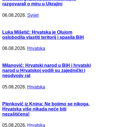
razgovarali o miru u Ukrajini
06.08.2026.
Svijet
Luka Mišetić: Hrvatska je Olujom
oslobodila vlastiti teritorij i spasila BiH
06.08.2026.
Hrvatska
Milanović: Hrvatski narod u BiH i hrvatski
narod u Hrvatskoj vodili su zajednički i
neodvojiv rat
05.08.2026.
Hrvatska
Plenković iz Knina: Ne bojimo se nikoga,
Hrvatska više nikada neće biti
nezaštićena!
05.08.2026.
Hrvatska