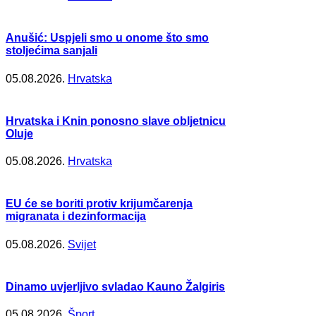
Anušić: Uspjeli smo u onome što smo
stoljećima sanjali
05.08.2026.
Hrvatska
Hrvatska i Knin ponosno slave obljetnicu
Oluje
05.08.2026.
Hrvatska
EU će se boriti protiv krijumčarenja
migranata i dezinformacija
05.08.2026.
Svijet
Dinamo uvjerljivo svladao Kauno Žalgiris
05.08.2026.
Šport