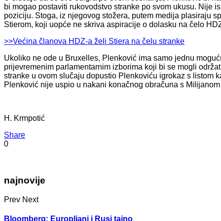
bi mogao postaviti rukovodstvo stranke po svom ukusu. Nije isk
poziciju. Stoga, iz njegovog stožera, putem medija plasiraju 
Stierom, koji uopće ne skriva aspiracije o dolasku na čelo HD
>>Većina članova HDZ-a želi Stiera na čelu stranke
Ukoliko ne ode u Bruxelles, Plenković ima samo jednu mogućno
prijevremenim parlamentarnim izborima koji bi se mogli održati 
stranke u ovom slučaju dopustio Plenkoviću igrokaz s listom k
Plenković nije uspio u nakani konačnog obračuna s Milijano
H. Krmpotić
Share
0
najnovije
Prev
Next
Bloomberg: Europljani i Rusi tajno