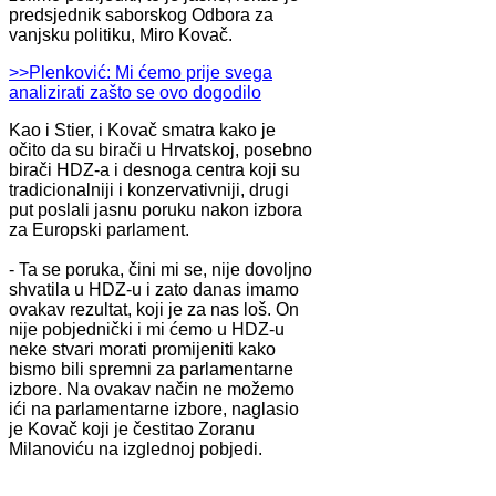
predsjednik saborskog Odbora za
vanjsku politiku, Miro Kovač.
>>Plenković: Mi ćemo prije svega
analizirati zašto se ovo dogodilo
Kao i Stier, i Kovač smatra kako je
očito da su birači u Hrvatskoj, posebno
birači HDZ-a i desnoga centra koji su
tradicionalniji i konzervativniji, drugi
put poslali jasnu poruku nakon izbora
za Europski parlament.
- Ta se poruka, čini mi se, nije dovoljno
shvatila u HDZ-u i zato danas imamo
ovakav rezultat, koji je za nas loš. On
nije pobjednički i mi ćemo u HDZ-u
neke stvari morati promijeniti kako
bismo bili spremni za parlamentarne
izbore. Na ovakav način ne možemo
ići na parlamentarne izbore, naglasio
je Kovač koji je čestitao Zoranu
Milanoviću na izglednoj pobjedi.