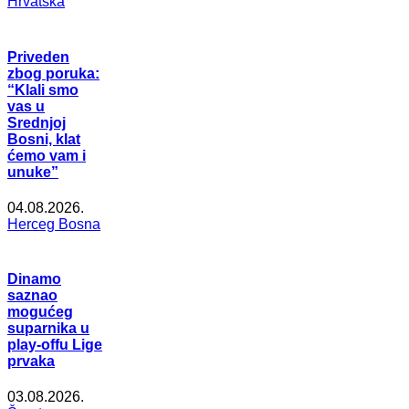
Hrvatska
Priveden
zbog poruka:
“Klali smo
vas u
Srednjoj
Bosni, klat
ćemo vam i
unuke”
04.08.2026.
Herceg Bosna
Dinamo
saznao
mogućeg
suparnika u
play-offu Lige
prvaka
03.08.2026.