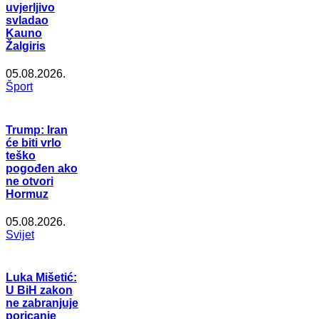
uvjerljivo
svladao
Kauno
Žalgiris
05.08.2026.
Šport
Trump: Iran
će biti vrlo
teško
pogođen ako
ne otvori
Hormuz
05.08.2026.
Svijet
Luka Mišetić:
U BiH zakon
ne zabranjuje
poricanje