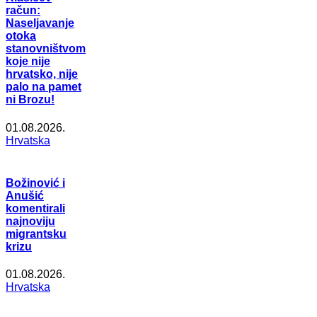
račun:
Naseljavanje
otoka
stanovništvom
koje nije
hrvatsko, nije
palo na pamet
ni Brozu!
01.08.2026.
Hrvatska
Božinović i
Anušić
komentirali
najnoviju
migrantsku
krizu
01.08.2026.
Hrvatska