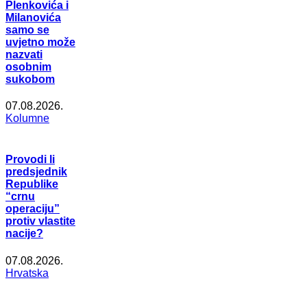
Plenkovića i
Milanovića
samo se
uvjetno može
nazvati
osobnim
sukobom
07.08.2026.
Kolumne
Provodi li
predsjednik
Republike
“crnu
operaciju”
protiv vlastite
nacije?
07.08.2026.
Hrvatska