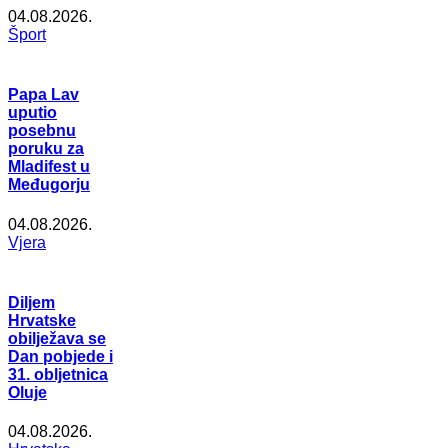
04.08.2026.
Šport
Papa Lav
uputio
posebnu
poruku za
Mladifest u
Međugorju
04.08.2026.
Vjera
Diljem
Hrvatske
obilježava se
Dan pobjede i
31. obljetnica
Oluje
04.08.2026.