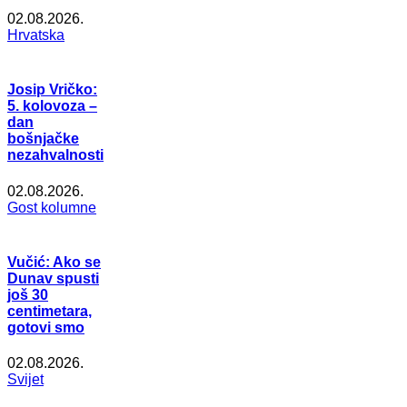
02.08.2026.
Hrvatska
Josip Vričko:
5. kolovoza –
dan
bošnjačke
nezahvalnosti
02.08.2026.
Gost kolumne
Vučić: Ako se
Dunav spusti
još 30
centimetara,
gotovi smo
02.08.2026.
Svijet