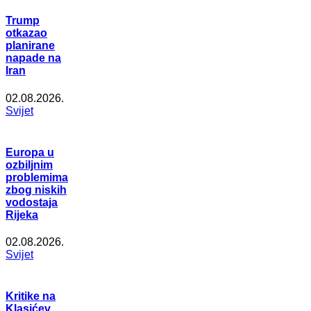
Trump
otkazao
planirane
napade na
Iran
02.08.2026.
Svijet
Europa u
ozbiljnim
problemima
zbog niskih
vodostaja
Rijeka
02.08.2026.
Svijet
Kritike na
Klasićev