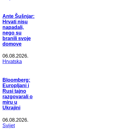
Ante Šušnjar:
Hrvati nisu
napadali,
nego su
branili svoje
domove
06.08.2026.
Hrvatska
Bloomberg:
Europljani i
Rusi tajno
razgovarali o
miru u
Ukrajini
06.08.2026.
Svijet