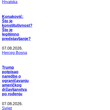
Hrvatska
Konaković:
Što je
konstitutivnost?
Što je
legitimno
predstavljanje?
07.08.2026.
Herceg Bosna
Trump
potpisao
naredbe o
ograničavanju
američkog
državljanstva
po rođenju
07.08.2026.
Svijet