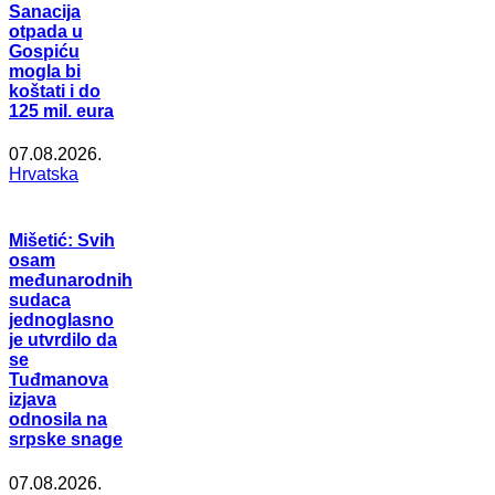
Sanacija
otpada u
Gospiću
mogla bi
koštati i do
125 mil. eura
07.08.2026.
Hrvatska
Mišetić: Svih
osam
međunarodnih
sudaca
jednoglasno
je utvrdilo da
se
Tuđmanova
izjava
odnosila na
srpske snage
07.08.2026.