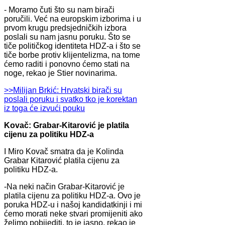
- Moramo čuti što su nam birači
poručili. Već na europskim izborima i u
prvom krugu predsjedničkih izbora
poslali su nam jasnu poruku. Što se
tiče političkog identiteta HDZ-a i što se
tiče borbe protiv klijentelizma, na tome
ćemo raditi i ponovno ćemo stati na
noge, rekao je Stier novinarima.
>>Milijan Brkić: Hrvatski birači su
poslali poruku i svatko tko je korektan
iz toga će izvući pouku
Kovač: Grabar-Kitarović je platila
cijenu za politiku HDZ-a
I Miro Kovač smatra da je Kolinda
Grabar Kitarović platila cijenu za
politiku HDZ-a.
-Na neki način Grabar-Kitarović je
platila cijenu za politiku HDZ-a. Ovo je
poruka HDZ-u i našoj kandidatkinji i mi
ćemo morati neke stvari promijeniti ako
želimo pobijediti, to je jasno, rekao je