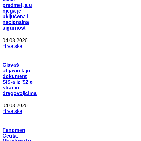
predmet, a u
njega je
uključena i
nacionalna
sigurnost
04.08.2026.
Hrvatska
Glavaš
objavio tajni
dokument
SIS-a iz ’92 o
stranim
dragovoljcima
04.08.2026.
Hrvatska
Fenomen
Ceuta: