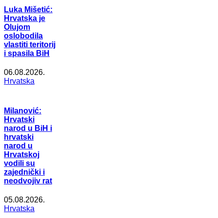
Luka Mišetić:
Hrvatska je
Olujom
oslobodila
vlastiti teritorij
i spasila BiH
06.08.2026.
Hrvatska
Milanović:
Hrvatski
narod u BiH i
hrvatski
narod u
Hrvatskoj
vodili su
zajednički i
neodvojiv rat
05.08.2026.
Hrvatska