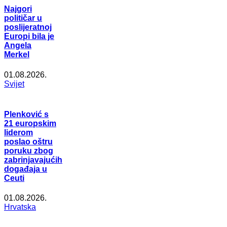
Najgori
političar u
poslijeratnoj
Europi bila je
Angela
Merkel
01.08.2026.
Svijet
Plenković s
21 europskim
liderom
poslao oštru
poruku zbog
zabrinjavajućih
događaja u
Ceuti
01.08.2026.
Hrvatska