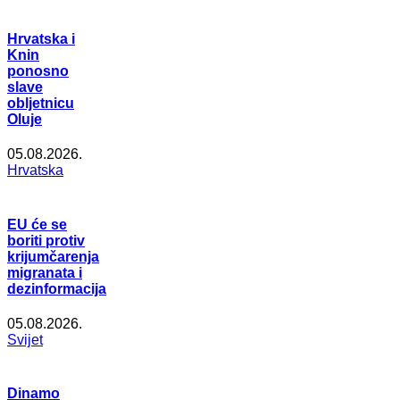
Hrvatska i
Knin
ponosno
slave
obljetnicu
Oluje
05.08.2026.
Hrvatska
EU će se
boriti protiv
krijumčarenja
migranata i
dezinformacija
05.08.2026.
Svijet
Dinamo