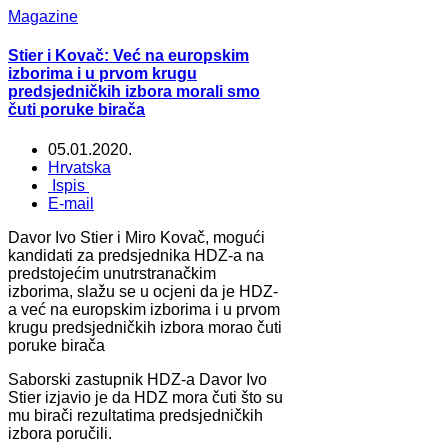
Magazine
Stier i Kovač: Već na europskim
izborima i u prvom krugu
predsjedničkih izbora morali smo
čuti poruke birača
05.01.2020.
Hrvatska
Ispis
E-mail
Davor Ivo Stier i Miro Kovač, mogući
kandidati za predsjednika HDZ-a na
predstojećim unutrstranačkim
izborima, slažu se u ocjeni da je HDZ-
a već na europskim izborima i u prvom
krugu predsjedničkih izbora morao čuti
poruke birača
Saborski zastupnik HDZ-a Davor Ivo
Stier izjavio je da HDZ mora čuti što su
mu birači rezultatima predsjedničkih
izbora poručili.