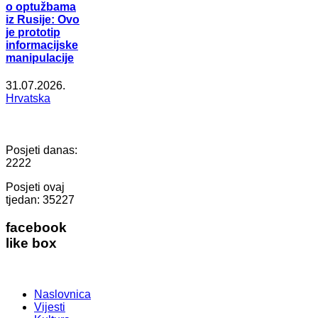
o optužbama
iz Rusije: Ovo
je prototip
informacijske
manipulacije
31.07.2026.
Hrvatska
Posjeti danas:
2222
Posjeti ovaj
tjedan:
35227
facebook
like box
Naslovnica
Vijesti