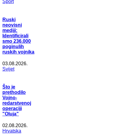
Šport
Ruski
neovisni
mediji:
Identificirali
smo 236.000
poginulih
ruskih vojnika
03.08.2026.
Svijet
Što je
prethodilo
Vojno-
redarstvenoj
operaciji
"Oluja"
02.08.2026.
Hrvatska