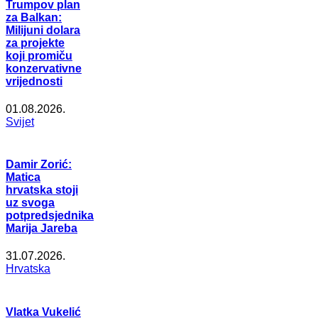
Trumpov plan
za Balkan:
Milijuni dolara
za projekte
koji promiču
konzervativne
vrijednosti
01.08.2026.
Svijet
Damir Zorić:
Matica
hrvatska stoji
uz svoga
potpredsjednika
Marija Jareba
31.07.2026.
Hrvatska
Vlatka Vukelić