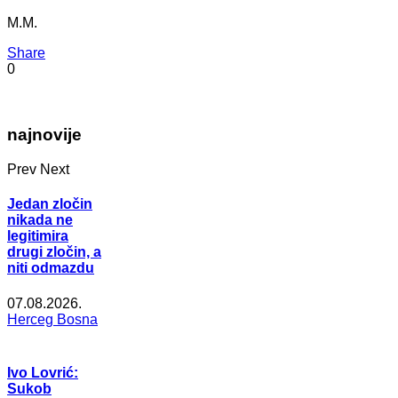
M.M.
Share
0
najnovije
Prev
Next
Jedan zločin
nikada ne
legitimira
drugi zločin, a
niti odmazdu
07.08.2026.
Herceg Bosna
Ivo Lovrić:
Sukob