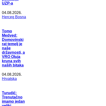
UZP-a
04.08.2026.
Herceg Bosna
Tomo
Medved:
Domovinski
rat temelj je
naše
državnosti, a
VRO Oluja
kruna svih
naših bitaka
04.08.2026.
Hrvatska
Turudić:
Trenutačno
imamo jedan
veliki