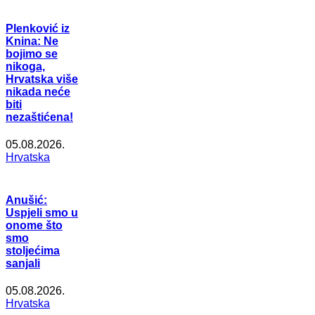
Plenković iz
Knina: Ne
bojimo se
nikoga,
Hrvatska više
nikada neće
biti
nezaštićena!
05.08.2026.
Hrvatska
Anušić:
Uspjeli smo u
onome što
smo
stoljećima
sanjali
05.08.2026.
Hrvatska