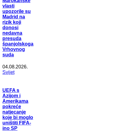
Marokanske
vlasti
upozorile su
Madrid na
rizik koji
donosi
nedavna
presuda
španjolskoga
Vrhovnog
suda
04.08.2026.
Svijet
UEFA s
Azijom i
Amerikama
pokreće
natjecanje
koje bi moglo
uništiti FIFA-
ino SP