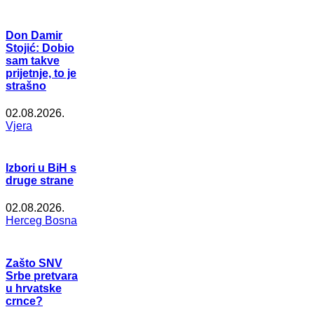
Don Damir
Stojić: Dobio
sam takve
prijetnje, to je
strašno
02.08.2026.
Vjera
Izbori u BiH s
druge strane
02.08.2026.
Herceg Bosna
Zašto SNV
Srbe pretvara
u hrvatske
crnce?