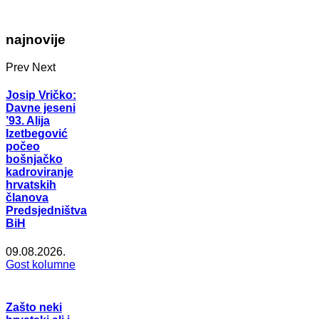
najnovije
Prev
Next
Josip Vričko:
Davne jeseni
’93. Alija
Izetbegović
počeo
bošnjačko
kadroviranje
hrvatskih
članova
Predsjedništva
BiH
09.08.2026.
Gost kolumne
Zašto neki