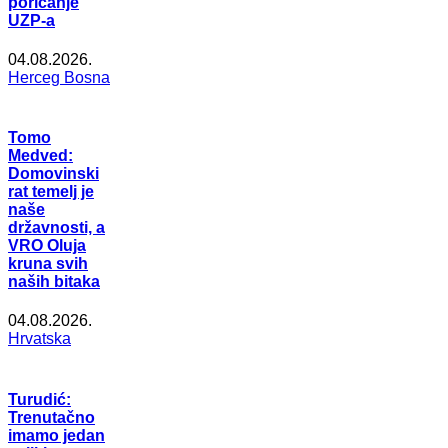
poricanje
UZP-a
04.08.2026.
Herceg Bosna
Tomo
Medved:
Domovinski
rat temelj je
naše
državnosti, a
VRO Oluja
kruna svih
naših bitaka
04.08.2026.
Hrvatska
Turudić:
Trenutačno
imamo jedan