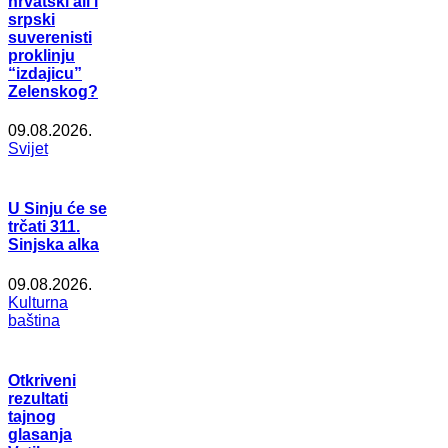
hrvatski ali i
srpski
suverenisti
proklinju
“izdajicu”
Zelenskog?
09.08.2026.
Svijet
U Sinju će se
trčati 311.
Sinjska alka
09.08.2026.
Kulturna
baština
Otkriveni
rezultati
tajnog
glasanja