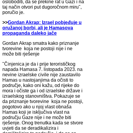
osloboditi, da se prekine rat u Gazi i na
taj način otvori put dugoročnom miru",
poručio je.
>>
Gordan Akrap: Izrael pobjeđuje u
oružanoj borbi, ali je Hamasova
propaganda daleko jače
Gordan Akrap smatra kako priznanje
tvorevine koja ne postoji nije i ne
može biti rješenje
"Činjenica je da i prije terorističkog
napada Hamasa 7. listopada 2023. na
nevine izraelske civile nije zaustavilo
Hamas u nastojanjima da očisti to
područje, kako oni kažu, od rijeke do
mora i očiste ga i od izraelske države i
izraelskog stanovništva. Pokazuje se
da priznanje tvorevine koja ne postoji,
pogotovo ako u njoj vlast obnaša
Hamas koji je isključiva vlast na
području Gaze nije i ne može biti
rješenje. Onog trenutka kada se stvore
uvjeti da se deradikalizira i