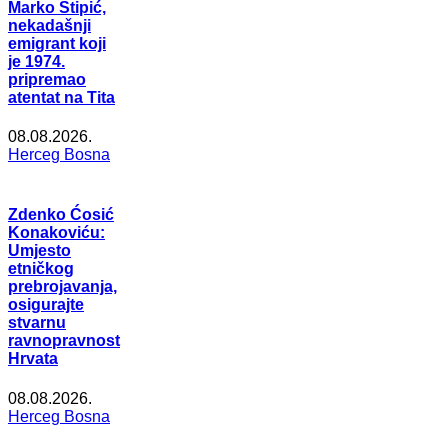
Marko Stipić,
nekadašnji
emigrant koji
je 1974.
pripremao
atentat na Tita
08.08.2026.
Herceg Bosna
Zdenko Ćosić
Konakoviću:
Umjesto
etničkog
prebrojavanja,
osigurajte
stvarnu
ravnopravnost
Hrvata
08.08.2026.
Herceg Bosna