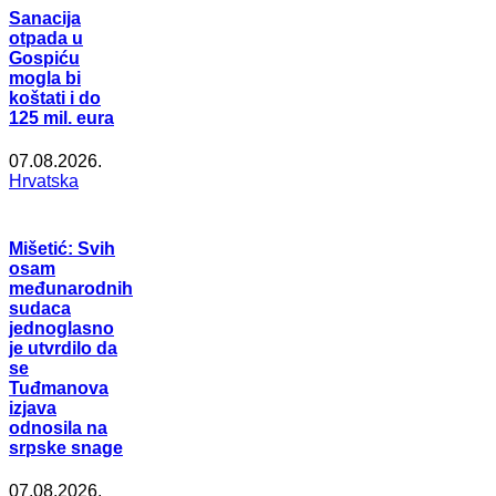
Sanacija
otpada u
Gospiću
mogla bi
koštati i do
125 mil. eura
07.08.2026.
Hrvatska
Mišetić: Svih
osam
međunarodnih
sudaca
jednoglasno
je utvrdilo da
se
Tuđmanova
izjava
odnosila na
srpske snage
07.08.2026.