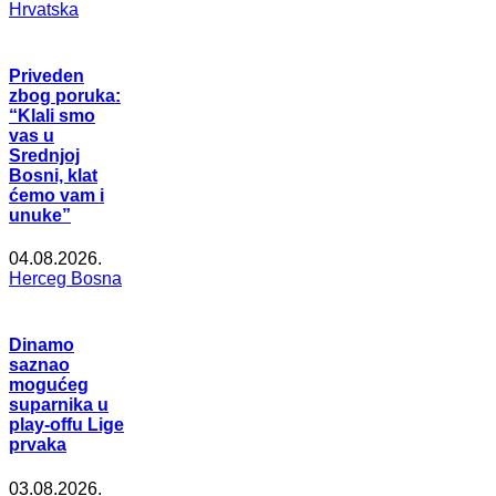
Hrvatska
Priveden
zbog poruka:
“Klali smo
vas u
Srednjoj
Bosni, klat
ćemo vam i
unuke”
04.08.2026.
Herceg Bosna
Dinamo
saznao
mogućeg
suparnika u
play-offu Lige
prvaka
03.08.2026.