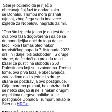
Stier je ocijenio da je riječ o
obećavajućoj fazi te dodao kako
se Donaldu Trumpu mora priznati
utjecaj, zbog čega sada ima veće
izglede za Nobelovu nagradu za mir.
"Ono što izgleda jasno je da jest da je
ova prva faza dogovorena i da će se
do ponedjeljka doći do toga da se
taoci, koje Hamas oteo nakon
terorističkog napada 7. listopada 2023.
drži ih i dalje, biti oslobođeni. S druge
strane, da će doći do prekida rata i
Izrael će pustiti na slobodu i 250
Palestinaca koji su u zatvorima. Prema
tome, ova prva faza je obećavajuća i
zato vidimo da i s jedne i s druge
strane se pozdravlja ovo postignuće.
Gdje moramo priznati, bez obzira da li
se netko slagao ili ne, s nekim drugim
aspektima njegove politike, to je
postignuće Donalda Trumpa", rekao je
Stier na
HRT-u
.