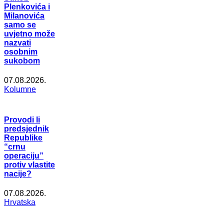
Plenkovića i
Milanovića
samo se
uvjetno može
nazvati
osobnim
sukobom
07.08.2026.
Kolumne
Provodi li
predsjednik
Republike
“crnu
operaciju”
protiv vlastite
nacije?
07.08.2026.
Hrvatska