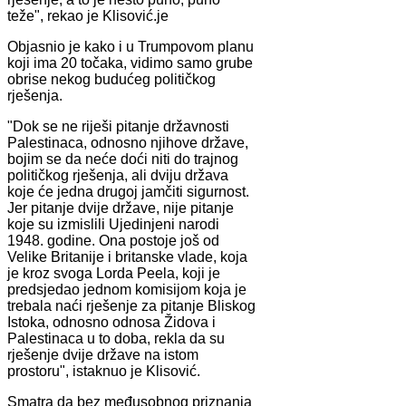
teže", rekao je Klisović.je
Objasnio je kako i u Trumpovom planu
koji ima 20 točaka, vidimo samo grube
obrise nekog budućeg političkog
rješenja.
"Dok se ne riješi pitanje državnosti
Palestinaca, odnosno njihove države,
bojim se da neće doći niti do trajnog
političkog rješenja, ali dviju država
koje će jedna drugoj jamčiti sigurnost.
Jer pitanje dvije države, nije pitanje
koje su izmislili Ujedinjeni narodi
1948. godine. Ona postoje još od
Velike Britanije i britanske vlade, koja
je kroz svoga Lorda Peela, koji je
predsjedao jednom komisijom koja je
trebala naći rješenje za pitanje Bliskog
Istoka, odnosno odnosa Židova i
Palestinaca u to doba, rekla da su
rješenje dvije države na istom
prostoru", istaknuo je Klisović.
Smatra da bez međusobnog priznanja