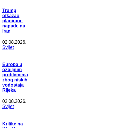
Trump
otkazao
planirane
napade na
Iran
02.08.2026.
Svijet
Europa u
ozbiljnim
problemima
zbog niskih
vodostaja
Rijeka
02.08.2026.
Svijet
Kritike na