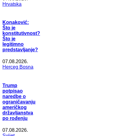
Hrvatska
Konaković:
Što je
konstitutivnost?
Što je
legitimno
predstavljanje?
07.08.2026.
Herceg Bosna
Trump
potpisao
naredbe o
ograničavanju
američkog
državljanstva
po rođenju
07.08.2026.
Svijet