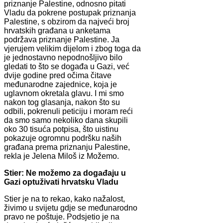
priznanje Palestine, odnosno pitati
Vladu da pokrene postupak priznanja
Palestine, s obzirom da najveći broj
hrvatskih građana u anketama
podržava priznanje Palestine. Ja
vjerujem velikim dijelom i zbog toga da
je jednostavno nepodnošljivo bilo
gledati to što se događa u Gazi, već
dvije godine pred očima čitave
međunarodne zajednice, koja je
uglavnom okretala glavu. I mi smo
nakon tog glasanja, nakon što su
odbili, pokrenuli peticiju i moram reći
da smo samo nekoliko dana skupili
oko 30 tisuća potpisa, što uistinu
pokazuje ogromnu podršku naših
građana prema priznanju Palestine,
rekla je Jelena Miloš iz Možemo.
Stier: Ne možemo za događaju u
Gazi optuživati hrvatsku Vladu
Stier je na to rekao, kako nažalost,
živimo u svijetu gdje se međunarodno
pravo ne poštuje. Podsjetio je na