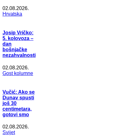
02.08.2026.
Hrvatska
Josip Vričko:
5. kolovoza –
dan
bošnjačke
nezahvalnosti
02.08.2026.
Gost kolumne
Vučić: Ako se
Dunav spusti
još 30
centimetara,
gotovi smo
02.08.2026.
Svijet