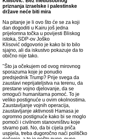
Kliisović: Bez međusobnog
priznanja izraelske i palestinske
države neće biti mira
Na pitanje je li ovo što će se za koji
dan dogoditi u Kairu još jedna
prijelomna točka u povijesti Bliskog
istoka, SDP-ov Joško
Klisović odgovorio je kako bi to bilo
sjajno, ali da iskustvo pokazuje da to
obično nije tako.
"Što ja očekujem od ovog mirovnog
sporazuma koje je ponudio
predsjednik Trump? Prije svega da
zaustavi neprijateljstva na terenu, da
prestane vojno djelovanje, da se
omogući humanitarna pomoć. To je
veliko postignuće u ovim okolnostima.
Zaustavljanje vojnih operacija,
zaustavljanje aktivnosti Hamasa je
ogromno postignuće kako bi se moglo
pomoći i civilnom stanovništvu koje
stvarno pati. No, da bi cijela priča
uspjela, treba dugoročno naći političko
rješenje, a to je nešto puno, puno