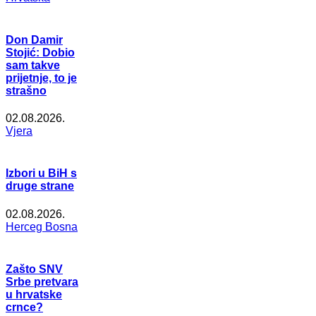
Don Damir
Stojić: Dobio
sam takve
prijetnje, to je
strašno
02.08.2026.
Vjera
Izbori u BiH s
druge strane
02.08.2026.
Herceg Bosna
Zašto SNV
Srbe pretvara
u hrvatske
crnce?