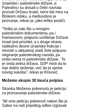
izraelske i palestinske države, a
Palestinci su dosad u četiri navrata
priznali Državu Izrael, neće biti mira na
Bliskom istoku, a međusobno je
priznanje, rekao je, jako teško postići.
“Teško je zato što u mnogim
palestinskim dokumentima, pa i
Hamasovim, potpuno uništenje Države
Izrael jest prioritet, a s druge strane,
radikalno desne izraelske frakcije i
ministri u aktualnoj vladi žele potpuno
negiranje palestinskog naroda, pa
onda nema ni palestinske države. To
je onda jedna država. SDP misli da to
nije dobro rješenje, već da je sjeme
novog sukoba", rekao je Klisović.
Možemo skupio 30 tisuća potpisa
Stranka Možemo pokrenula je peticiju
za priznavanje palestinske države.
"Mi smo peticiju pokrenuli nakon što je
Sabor na naš prijedlog odbio izglasati