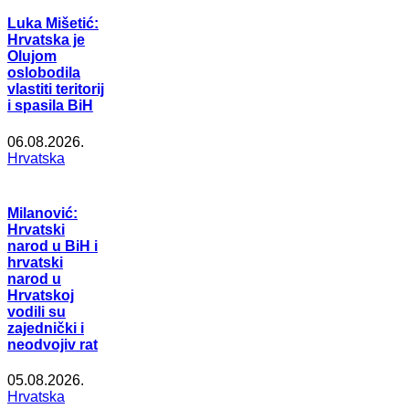
Luka Mišetić:
Hrvatska je
Olujom
oslobodila
vlastiti teritorij
i spasila BiH
06.08.2026.
Hrvatska
Milanović:
Hrvatski
narod u BiH i
hrvatski
narod u
Hrvatskoj
vodili su
zajednički i
neodvojiv rat
05.08.2026.
Hrvatska