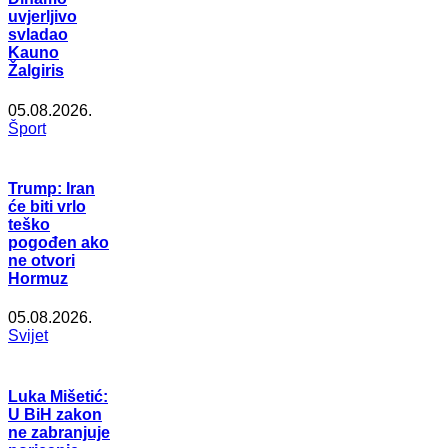
uvjerljivo
svladao
Kauno
Žalgiris
05.08.2026.
Šport
Trump: Iran
će biti vrlo
teško
pogođen ako
ne otvori
Hormuz
05.08.2026.
Svijet
Luka Mišetić:
U BiH zakon
ne zabranjuje