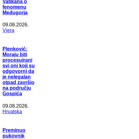
Vatikana o
fenomenu
Međugorja
09.08.2026.
Vjera
Plenković:
Moraju biti
procesuirani
svi oni koji su
odgovorni da
je nelegalan
otpad završio
na području
Gospića
09.08.2026.
Hrvatska
Preminuo
pukovnik