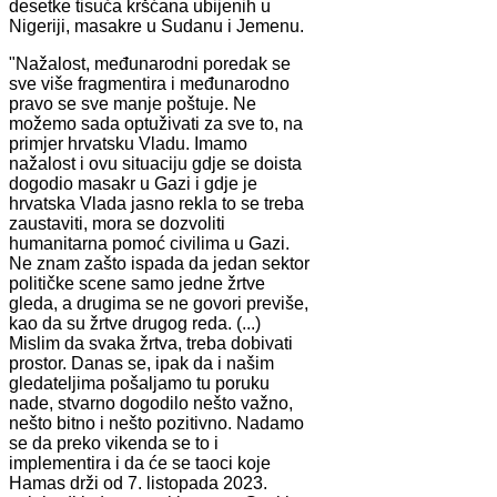
desetke tisuća kršćana ubijenih u
Nigeriji, masakre u Sudanu i Jemenu.
"Nažalost, međunarodni poredak se
sve više fragmentira i međunarodno
pravo se sve manje poštuje. Ne
možemo sada optuživati za sve to, na
primjer hrvatsku Vladu. Imamo
nažalost i ovu situaciju gdje se doista
dogodio masakr u Gazi i gdje je
hrvatska Vlada jasno rekla to se treba
zaustaviti, mora se dozvoliti
humanitarna pomoć civilima u Gazi.
Ne znam zašto ispada da jedan sektor
političke scene samo jedne žrtve
gleda, a drugima se ne govori previše,
kao da su žrtve drugog reda. (...)
Mislim da svaka žrtva, treba dobivati
prostor. Danas se, ipak da i našim
gledateljima pošaljamo tu poruku
nade, stvarno dogodilo nešto važno,
nešto bitno i nešto pozitivno. Nadamo
se da preko vikenda se to i
implementira i da će se taoci koje
Hamas drži od 7. listopada 2023.