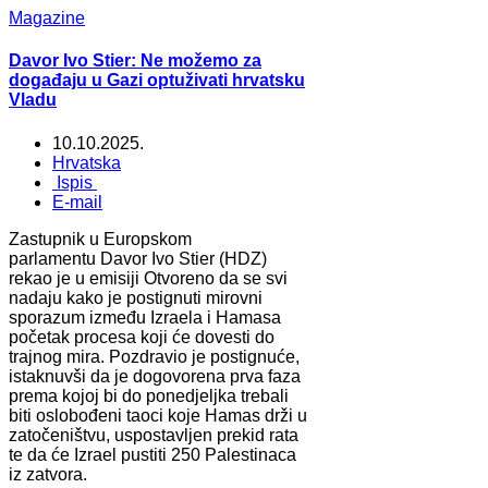
Magazine
Davor Ivo Stier: Ne možemo za
događaju u Gazi optuživati hrvatsku
Vladu
10.10.2025.
Hrvatska
Ispis
E-mail
Zastupnik u Europskom
parlamentu Davor Ivo Stier (HDZ)
rekao je u emisiji Otvoreno da se svi
nadaju kako je postignuti mirovni
sporazum između Izraela i Hamasa
početak procesa koji će dovesti do
trajnog mira. Pozdravio je postignuće,
istaknuvši da je dogovorena prva faza
prema kojoj bi do ponedjeljka trebali
biti oslobođeni taoci koje Hamas drži u
zatočeništvu, uspostavljen prekid rata
te da će Izrael pustiti 250 Palestinaca
iz zatvora.