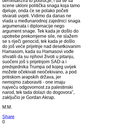
demilitalizira to područje, i da se sa
scene ukloni politička snaga koja tamo
djeluje, onda će se polako početi
stvarati uvjeti. Vidimo da danas ne
vlada u međunarodnoj zajednici snaga
argumenata i diplomacije nego
argument snage. Tek kada je došlo do
upotrebe prekomjerne sile, ne slažem
se s riječi genocid, tek kada je došlo
do još veće prijetnje nad desetkovanim
Hamasom, kada su Hamasovi vođe
shvatili da su njihovi životi u pitanju,
suočeni još s prijetnjom SAD-a i
predsjednika Trumpa od kojeg uvijek
možete očekivati neočekivano, a pod
pritiskom arapskih država, jer
nemojmo zaboraviti - one imaju
najveću odgovornost za palestinski
narod, tek tada dolazi do dogovora",
zaključio je Gordan Akrap.
M.M.
Share
0