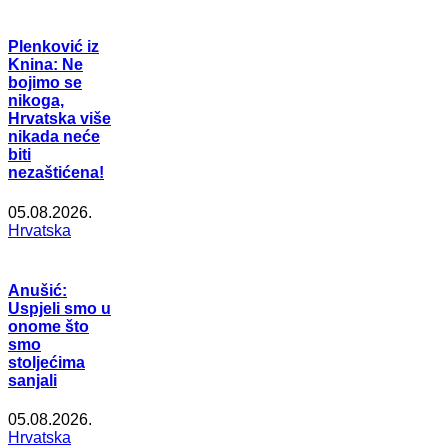
Plenković iz
Knina: Ne
bojimo se
nikoga,
Hrvatska više
nikada neće
biti
nezaštićena!
05.08.2026.
Hrvatska
Anušić:
Uspjeli smo u
onome što
smo
stoljećima
sanjali
05.08.2026.
Hrvatska