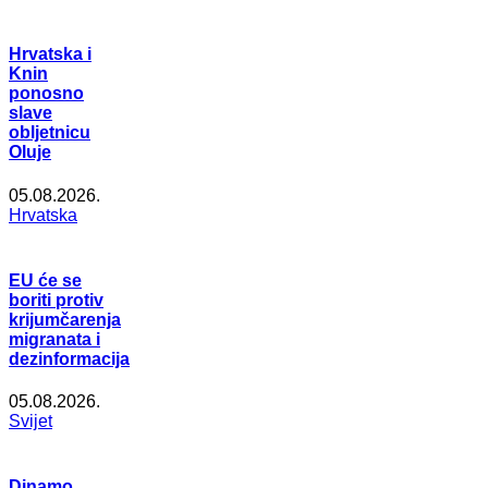
Hrvatska i
Knin
ponosno
slave
obljetnicu
Oluje
05.08.2026.
Hrvatska
EU će se
boriti protiv
krijumčarenja
migranata i
dezinformacija
05.08.2026.
Svijet
Dinamo