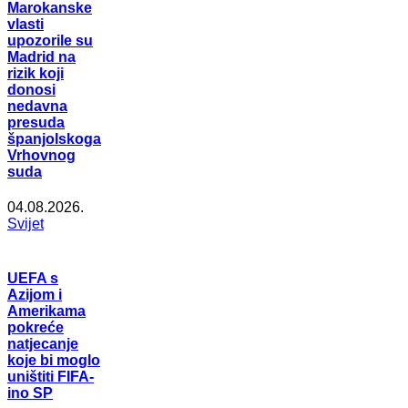
Marokanske
vlasti
upozorile su
Madrid na
rizik koji
donosi
nedavna
presuda
španjolskoga
Vrhovnog
suda
04.08.2026.
Svijet
UEFA s
Azijom i
Amerikama
pokreće
natjecanje
koje bi moglo
uništiti FIFA-
ino SP