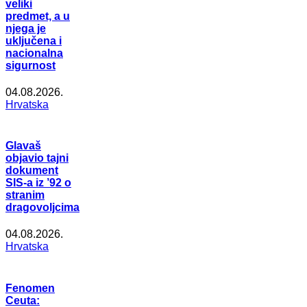
veliki
predmet, a u
njega je
uključena i
nacionalna
sigurnost
04.08.2026.
Hrvatska
Glavaš
objavio tajni
dokument
SIS-a iz ’92 o
stranim
dragovoljcima
04.08.2026.
Hrvatska
Fenomen
Ceuta: