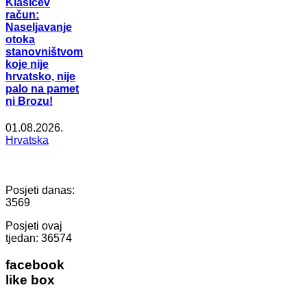
Klasićev
račun:
Naseljavanje
otoka
stanovništvom
koje nije
hrvatsko, nije
palo na pamet
ni Brozu!
01.08.2026.
Hrvatska
Posjeti danas:
3569
Posjeti ovaj
tjedan:
36574
facebook
like box