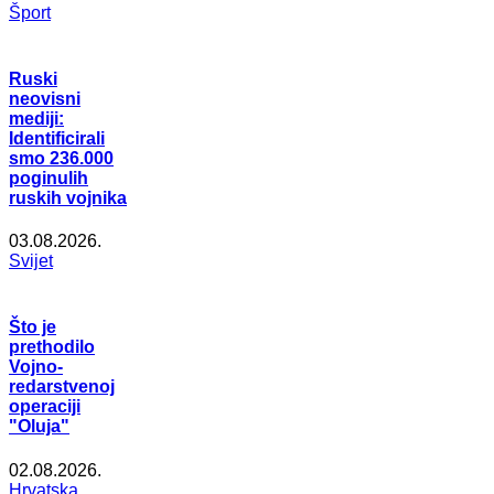
Šport
Ruski
neovisni
mediji:
Identificirali
smo 236.000
poginulih
ruskih vojnika
03.08.2026.
Svijet
Što je
prethodilo
Vojno-
redarstvenoj
operaciji
"Oluja"
02.08.2026.
Hrvatska