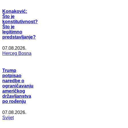
Konaković:
Što je
konstitutivnost?
Što je
legitimno
predstavljanje?
07.08.2026.
Herceg Bosna
Trump
potpisao
naredbe o
ograničavanju
američkog
državljanstva
po rođenju
07.08.2026.
Svijet