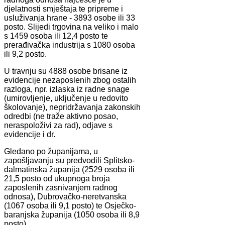
djelatnosti smještaja te pripreme i
usluživanja hrane - 3893 osobe ili 33
posto. Slijedi trgovina na veliko i malo
s 1459 osoba ili 12,4 posto te
prerađivačka industrija s 1080 osoba
ili 9,2 posto.
U travnju su 4888 osobe brisane iz
evidencije nezaposlenih zbog ostalih
razloga, npr. izlaska iz radne snage
(umirovljenje, uključenje u redovito
školovanje), nepridržavanja zakonskih
odredbi (ne traže aktivno posao,
neraspoloživi za rad), odjave s
evidencije i dr.
Gledano po županijama, u
zapošljavanju su predvodili Splitsko-
dalmatinska županija (2529 osoba ili
21,5 posto od ukupnoga broja
zaposlenih zasnivanjem radnog
odnosa), Dubrovačko-neretvanska
(1067 osoba ili 9,1 posto) te Osječko-
baranjska županija (1050 osoba ili 8,9
posto).