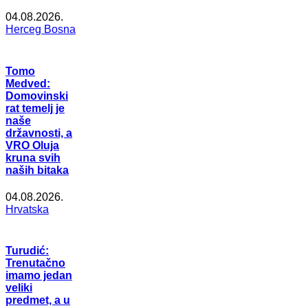
04.08.2026.
Herceg Bosna
Tomo
Medved:
Domovinski
rat temelj je
naše
državnosti, a
VRO Oluja
kruna svih
naših bitaka
04.08.2026.
Hrvatska
Turudić:
Trenutačno
imamo jedan
veliki
predmet, a u