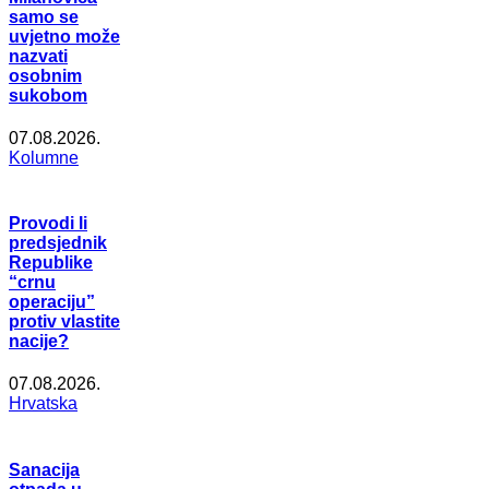
samo se
uvjetno može
nazvati
osobnim
sukobom
07.08.2026.
Kolumne
Provodi li
predsjednik
Republike
“crnu
operaciju”
protiv vlastite
nacije?
07.08.2026.
Hrvatska
Sanacija