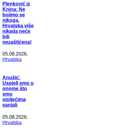
Plenković iz
Knina: Ne
bojimo se
nikoga,
Hrvatska više
nikada neće
biti
nezaštićena!
05.08.2026.
Hrvatska
Anušić:
Uspjeli smo u
onome što
smo
stoljećima
sanjali
05.08.2026.
Hrvatska