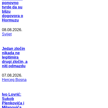
ponovno
tvrde da su
blizu
dogovora o
Hormuzu
08.08.2026.
Svijet
Jedan zločin
nikada ne
legitimira
drugi zločin, a
niti odmazdu
07.08.2026.
Herceg Bosna
Ivo Lovrić:
Sukob
Plenkovića i
Milanovića