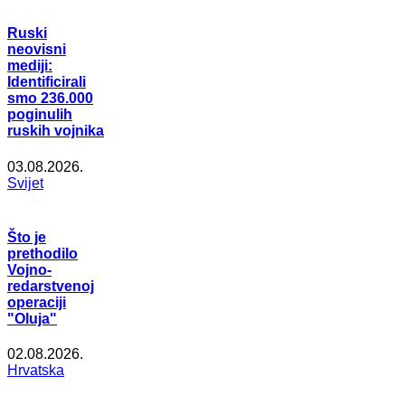
Ruski
neovisni
mediji:
Identificirali
smo 236.000
poginulih
ruskih vojnika
03.08.2026.
Svijet
Što je
prethodilo
Vojno-
redarstvenoj
operaciji
"Oluja"
02.08.2026.
Hrvatska