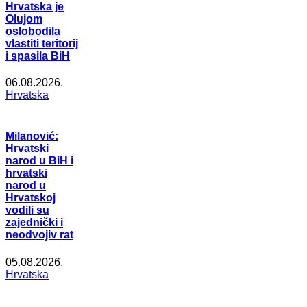
Hrvatska je
Olujom
oslobodila
vlastiti teritorij
i spasila BiH
06.08.2026.
Hrvatska
Milanović:
Hrvatski
narod u BiH i
hrvatski
narod u
Hrvatskoj
vodili su
zajednički i
neodvojiv rat
05.08.2026.
Hrvatska