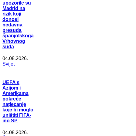
upozorile su
Madrid na
rizik koji
donosi
nedavna
presuda
španjolskoga
Vrhovnog
suda
04.08.2026.
Svijet
UEFA s
Azijom i
Amerikama
pokreće
natjecanje
koje bi moglo
uništiti FIFA-
ino SP
04.08.2026.