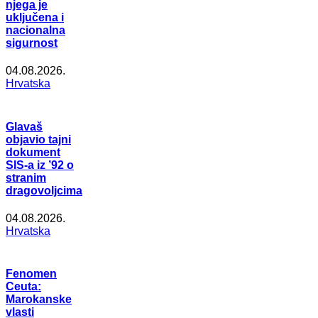
njega je
uključena i
nacionalna
sigurnost
04.08.2026.
Hrvatska
Glavaš
objavio tajni
dokument
SIS-a iz ’92 o
stranim
dragovoljcima
04.08.2026.
Hrvatska
Fenomen
Ceuta:
Marokanske
vlasti