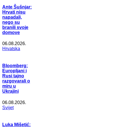
Ante Šušnjar:
Hrvati nisu
napadali,
nego su
branili svoje
domove
06.08.2026.
Hrvatska
Bloomberg:
Europljani i
Rusi tajno
razgovarali o
miru u
Ukrajini
06.08.2026.
Svijet
Luka Mišetić: