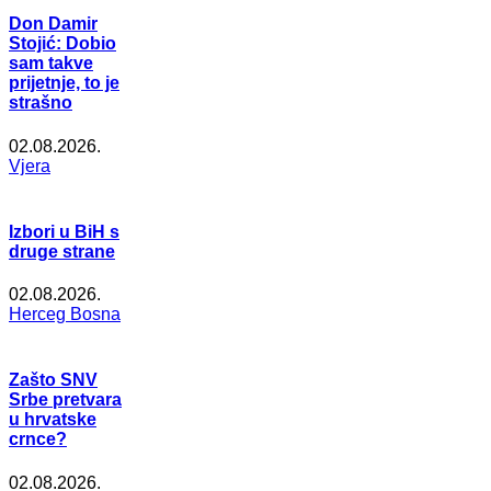
Don Damir
Stojić: Dobio
sam takve
prijetnje, to je
strašno
02.08.2026.
Vjera
Izbori u BiH s
druge strane
02.08.2026.
Herceg Bosna
Zašto SNV
Srbe pretvara
u hrvatske
crnce?
02.08.2026.