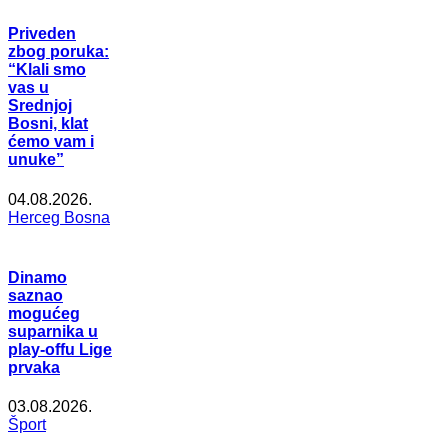
Priveden
zbog poruka:
“Klali smo
vas u
Srednjoj
Bosni, klat
ćemo vam i
unuke”
04.08.2026.
Herceg Bosna
Dinamo
saznao
mogućeg
suparnika u
play-offu Lige
prvaka
03.08.2026.
Šport