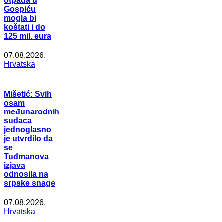
otpada u
Gospiću
mogla bi
koštati i do
125 mil. eura
07.08.2026.
Hrvatska
Mišetić: Svih
osam
međunarodnih
sudaca
jednoglasno
je utvrdilo da
se
Tuđmanova
izjava
odnosila na
srpske snage
07.08.2026.
Hrvatska