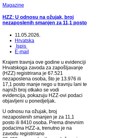
Magazine
HZZ: U odnosu na ožujak, broj
nezaposlenih smanjen za 11,1 posto
11.05.2026.
Hrvatska
Ispis
E-mail
Krajem travnja ove godine u evidenciji
Hrvatskoga zavoda za zapošljavanje
(HZZ) registrirana je 67.521
nezaposlena osoba, što je 13.976 ili
17,1 posto manje nego u travnju lani te
najniži broj otkako se vodi
evidencija, pokazuju HZZ-ovi podaci
objavljeni u ponedjeljak.
U odnosu na ožujak, broj
nezaposlenih smanjen je za 11,1
posto ili 8410 osoba. Prema dnevnim
podacima HZZ-a, trenutno je na
zavodu registrirano