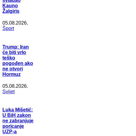
svladao
Kauno
Žalgiris
05.08.2026.
Šport
Trump: Iran
će biti vrlo
teško
pogođen ako
ne otvori
Hormuz
05.08.2026.
Svijet
Luka Mišetić:
U BiH zakon
ne zabranjuje
poricanje
UZP-a