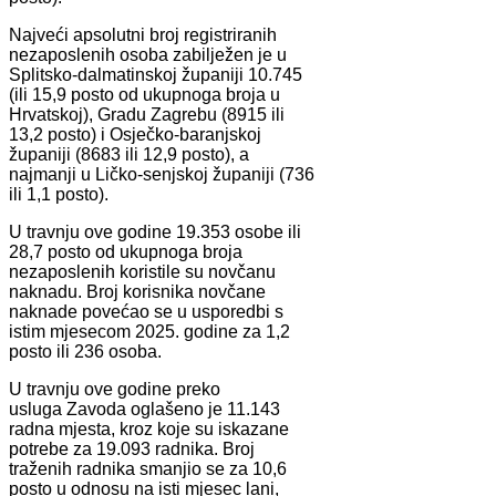
Najveći apsolutni broj registriranih
nezaposlenih osoba zabilježen je u
Splitsko-dalmatinskoj županiji 10.745
(ili 15,9 posto od ukupnoga broja u
Hrvatskoj), Gradu Zagrebu (8915 ili
13,2 posto) i Osječko-baranjskoj
županiji (8683 ili 12,9 posto), a
najmanji u Ličko-senjskoj županiji (736
ili 1,1 posto).
U travnju ove godine 19.353 osobe ili
28,7 posto od ukupnoga broja
nezaposlenih koristile su novčanu
naknadu. Broj korisnika novčane
naknade povećao se u usporedbi s
istim mjesecom 2025. godine za 1,2
posto ili 236 osoba.
U travnju ove godine preko
usluga Zavoda oglašeno je 11.143
radna mjesta, kroz koje su iskazane
potrebe za 19.093 radnika. Broj
traženih radnika smanjio se za 10,6
posto u odnosu na isti mjesec lani,