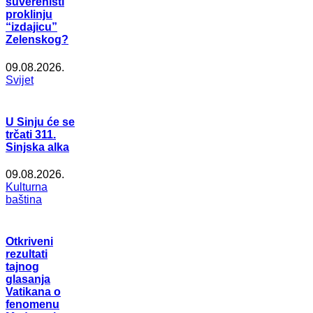
suverenisti
proklinju
“izdajicu”
Zelenskog?
09.08.2026.
Svijet
U Sinju će se
trčati 311.
Sinjska alka
09.08.2026.
Kulturna
baština
Otkriveni
rezultati
tajnog
glasanja
Vatikana o
fenomenu