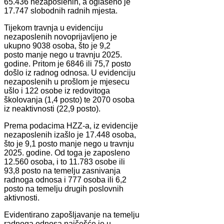
65.436 nezaposlenih, a oglašeno je
17.747 slobodnih radnih mjesta.
Tijekom travnja u evidenciju
nezaposlenih novoprijavljeno je
ukupno 9038 osoba, što je 9,2
posto manje nego u travnju 2025.
godine. Pritom je 6846 ili 75,7 posto
došlo iz radnog odnosa. U evidenciju
nezaposlenih u prošlom je mjesecu
ušlo i 122 osobe iz redovitoga
školovanja (1,4 posto) te 2070 osoba
iz neaktivnosti (22,9 posto).
Prema podacima HZZ-a, iz evidencije
nezaposlenih izašlo je 17.448 osoba,
što je 9,1 posto manje nego u travnju
2025. godine. Od toga je zaposleno
12.560 osoba, i to 11.783 osobe ili
93,8 posto na temelju zasnivanja
radnoga odnosa i 777 osoba ili 6,2
posto na temelju drugih poslovnih
aktivnosti.
Evidentirano zapošljavanje na temelju
radnoga odnosa najčešće je u