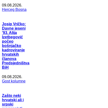
09.08.2026.
Herceg Bosna
Josip Vričko:
Davne jeseni
’93. Alija
Izetbegović
počeo
bošnjačko
kadroviranje
hrvatskih
članova
Predsjedništva
BiH
09.08.2026.
Gost kolumne
Zašto neki
hrvatski ali i
srpski