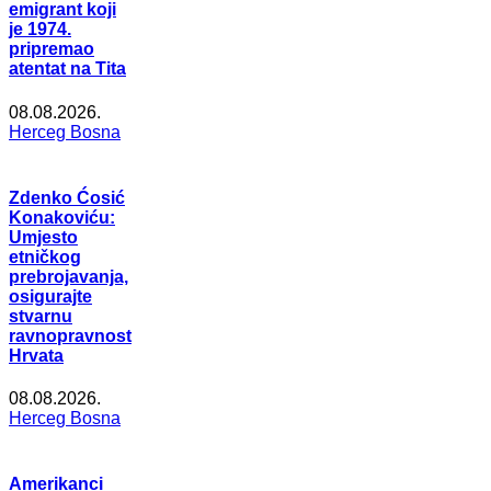
emigrant koji
je 1974.
pripremao
atentat na Tita
08.08.2026.
Herceg Bosna
Zdenko Ćosić
Konakoviću:
Umjesto
etničkog
prebrojavanja,
osigurajte
stvarnu
ravnopravnost
Hrvata
08.08.2026.
Herceg Bosna
Amerikanci