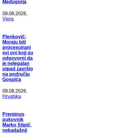
Međugorja
09.08.2026.
Vjera
Plenković:
Moraju biti
procesuirani
svi oni koji su
odgovorni da
je nelegalan
otpad završio
na području
Gospića
09.08.2026.
Hrvatska
Preminuo
pukovnik
Marko Stipić,
nekadašnji