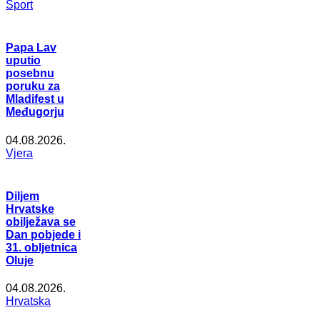
Šport
Papa Lav
uputio
posebnu
poruku za
Mladifest u
Međugorju
04.08.2026.
Vjera
Diljem
Hrvatske
obilježava se
Dan pobjede i
31. obljetnica
Oluje
04.08.2026.
Hrvatska