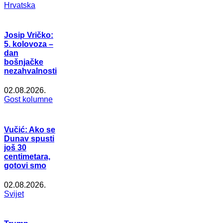
Hrvatska
Josip Vričko:
5. kolovoza –
dan
bošnjačke
nezahvalnosti
02.08.2026.
Gost kolumne
Vučić: Ako se
Dunav spusti
još 30
centimetara,
gotovi smo
02.08.2026.
Svijet