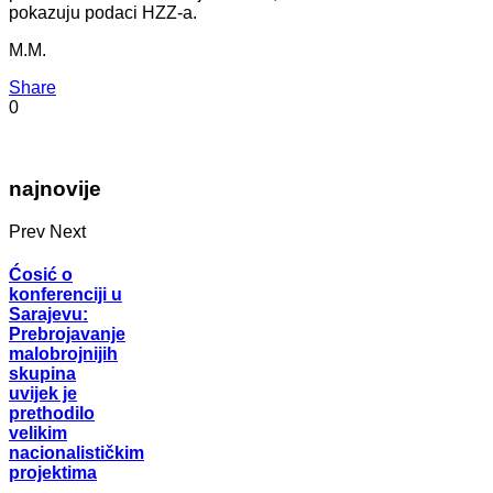
pokazuju podaci HZZ-a.
M.M.
Share
0
najnovije
Prev
Next
Ćosić o
konferenciji u
Sarajevu:
Prebrojavanje
malobrojnijih
skupina
uvijek je
prethodilo
velikim
nacionalističkim
projektima