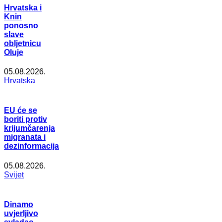
Hrvatska i
Knin
ponosno
slave
obljetnicu
Oluje
05.08.2026.
Hrvatska
EU će se
boriti protiv
krijumčarenja
migranata i
dezinformacija
05.08.2026.
Svijet
Dinamo
uvjerljivo