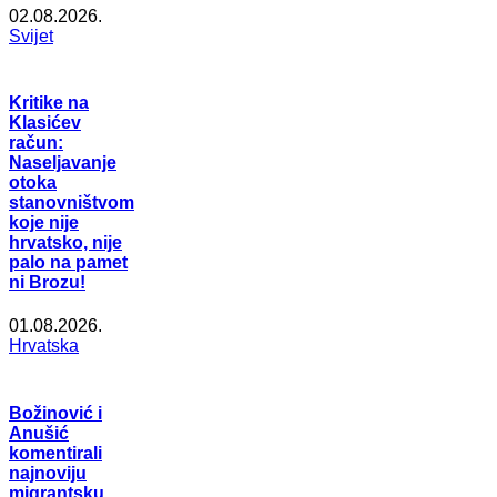
02.08.2026.
Svijet
Kritike na
Klasićev
račun:
Naseljavanje
otoka
stanovništvom
koje nije
hrvatsko, nije
palo na pamet
ni Brozu!
01.08.2026.
Hrvatska
Božinović i
Anušić
komentirali
najnoviju
migrantsku