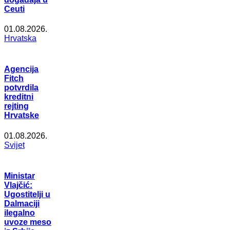
Ceuti
01.08.2026.
Hrvatska
Agencija
Fitch
potvrdila
kreditni
rejting
Hrvatske
01.08.2026.
Svijet
Ministar
Vlajčić:
Ugostitelji u
Dalmaciji
ilegalno
uvoze meso