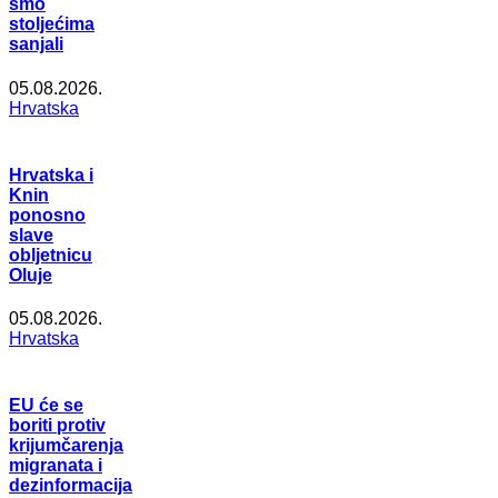
smo
stoljećima
sanjali
05.08.2026.
Hrvatska
Hrvatska i
Knin
ponosno
slave
obljetnicu
Oluje
05.08.2026.
Hrvatska
EU će se
boriti protiv
krijumčarenja
migranata i
dezinformacija