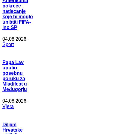
Amerikama
pokreće
natjecanje
koje bi moglo
uništiti FIFA-
ino SP
04.08.2026.
Šport
Papa Lav
uputio
posebnu
poruku za
Mladifest u
Međugorju
04.08.2026.
Vjera
Diljem
Hrvatske