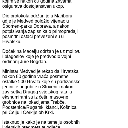
kojim se nakon 80 godina žrtvama
osigurava dostojanstven ukop.
Dio protokola održan je u Mariboru,
gdje je Medved položio vijenac u
Spomen-parku Dobrava, a nakon
potpisivanja zapisnika o primopredaji
posmrtni ostaci prevezeni su u
Hrvatsku.
Doček na Macelju održan je uz molitvu
i blagoslov koje je predvodio vojni
ordinarij Jure Bogdan.
Ministar Medved je rekao da Hrvatska
nakon 80 godina vraća posmrtne
ostatke 500 Hrvata koje su partizanske
jedinice pogubile u Sloveniji nakon
završetka Drugog svjetskog rata, a
ekshumirani su iz četiri masovne
grobnice na lokacijama Trebče,
Podstenice/Rugarski klanci, Košnica
pri Celju i Cerklje ob Krki.
Istaknuo je kako je na temelju osobnih
i vjerskih predmeta te odjeće