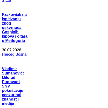
Krakowiak na
ispitivanju
zbog
oskvrnuća
Gospinih
kipova i oltara
u Međugorju
30.07.2026.
Herceg Bosna
Vladimir
Šumanović:
Milorad
Pupovac i
SNV
pokušavaju
cenzurirati
znanost i
medije