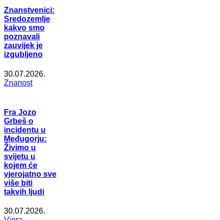
Znanstvenici:
Sredozemlje
kakvo smo
poznavali
zauvijek je
izgubljeno
30.07.2026.
Znanost
Fra Jozo
Grbeš o
incidentu u
Međugorju:
Živimo u
svijetu u
kojem će
vjerojatno sve
više biti
takvih ljudi
30.07.2026.
Vjera