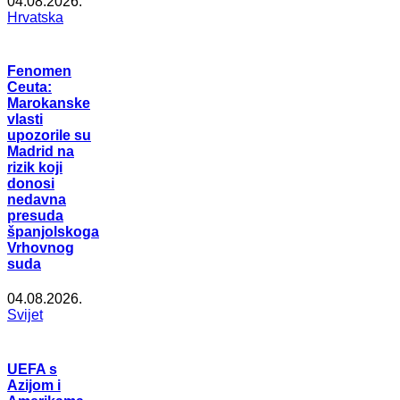
04.08.2026.
Hrvatska
Fenomen
Ceuta:
Marokanske
vlasti
upozorile su
Madrid na
rizik koji
donosi
nedavna
presuda
španjolskoga
Vrhovnog
suda
04.08.2026.
Svijet
UEFA s
Azijom i