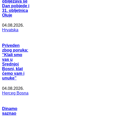
obilježava se
Dan pobjede i
31. obljetnica
Oluje
04.08.2026.
Hrvatska
Priveden
zbog poruka:
“Klali smo
vas u
Srednjoj
Bosni, klat
ćemo vam i
unuke”
04.08.2026.
Herceg Bosna
Dinamo
saznao