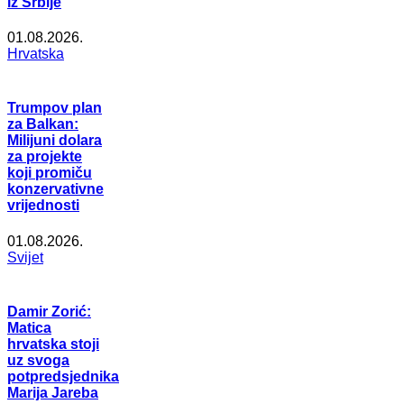
iz Srbije
01.08.2026.
Hrvatska
Trumpov plan
za Balkan:
Milijuni dolara
za projekte
koji promiču
konzervativne
vrijednosti
01.08.2026.
Svijet
Damir Zorić:
Matica
hrvatska stoji
uz svoga
potpredsjednika
Marija Jareba