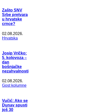
Zašto SNV
Srbe pretvara
u hrvatske
crnce?
02.08.2026.
Hrvatska
Josip Vričko:
5. kolovoza –
dan
bošnjačke
nezahvalnosti
02.08.2026.
Gost kolumne
Vučić: Ako se
Dunav spusti
još 30