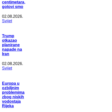
centimetara,
gotovi smo
02.08.2026.
Svijet
Trump
otkazao
planirane
napade na
Iran
02.08.2026.
Svijet
Europa u
ozbiljnim
problemima
zbog niskih
vodostaja
Rijeka