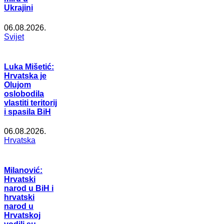
Ukrajini
06.08.2026.
Svijet
Luka Mišetić:
Hrvatska je
Olujom
oslobodila
vlastiti teritorij
i spasila BiH
06.08.2026.
Hrvatska
Milanović:
Hrvatski
narod u BiH i
hrvatski
narod u
Hrvatskoj