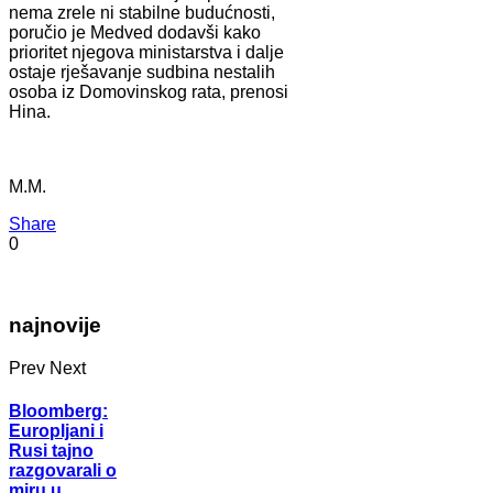
nema zrele ni stabilne budućnosti,
poručio je Medved dodavši kako
prioritet njegova ministarstva i dalje
ostaje rješavanje sudbina nestalih
osoba iz Domovinskog rata, prenosi
Hina.
M.M.
Share
0
najnovije
Prev
Next
Bloomberg:
Europljani i
Rusi tajno
razgovarali o
miru u