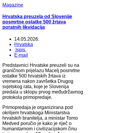
Magazine
Hrvatska preuzela od Slovenije
posmrtne ostatke 500 žrtava
poratnih likvidacija
14.05.2026.
Hrvatska
Ispis
E-mail
Predstavnici Hrvatske preuzeli su na
graničnom prijelazu Macelj posmrtne
ostatke 500 hrvatskih žrtava iz
vremena nakon završetka Drugog
svjetskog rata, koje je Slovenija
predala u sklopu prvog međudržavnog
protokola primopredaje.
Primopredaja je organizirana pod
okriljem hrvatskoga Ministarstva
hrvatskih branitelja, a ministar Tomo
Medved poručio je kako je riječ o
humanitarnom i civilizacijskom činu