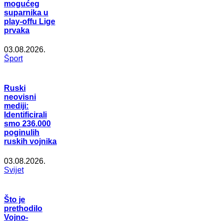
mogućeg
suparnika u
play-offu Lige
prvaka
03.08.2026.
Šport
Ruski
neovisni
mediji:
Identificirali
smo 236.000
poginulih
ruskih vojnika
03.08.2026.
Svijet
Što je
prethodilo
Vojno-