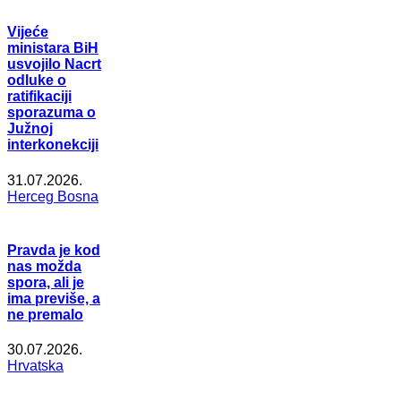
Vijeće
ministara BiH
usvojilo Nacrt
odluke o
ratifikaciji
sporazuma o
Južnoj
interkonekciji
31.07.2026.
Herceg Bosna
Pravda je kod
nas možda
spora, ali je
ima previše, a
ne premalo
30.07.2026.
Hrvatska