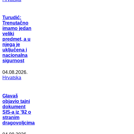
Turudić:
Trenutačno
imamo jedan
veliki
predmet, a u
njega je
uključena i
nacionalna
sigurnost
04.08.2026.
Hrvatska
Glavaš
objavio tajni
dokument
SIS-a iz ’92 o
stranim
dragovoljcima