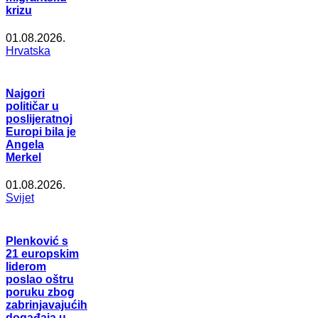
krizu
01.08.2026.
Hrvatska
Najgori
političar u
poslijeratnoj
Europi bila je
Angela
Merkel
01.08.2026.
Svijet
Plenković s
21 europskim
liderom
poslao oštru
poruku zbog
zabrinjavajućih
događaja u