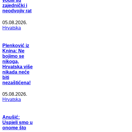
vodili su
zajednički i
neodvojiv rat
05.08.2026.
Hrvatska
Plenković iz
Knina: Ne
bojimo se
nikoga,
Hrvatska više
nikada neće
biti
nezaštićena!
05.08.2026.
Hrvatska
Anušić:
Uspjeli smo u
onome što