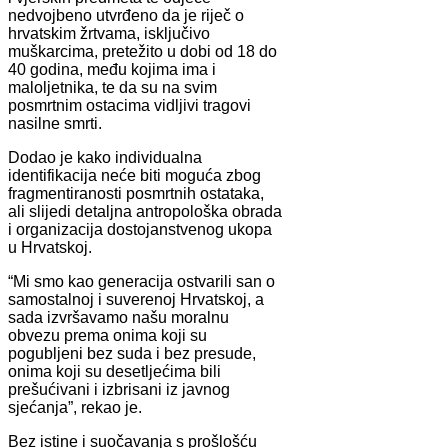
nedvojbeno utvrđeno da je riječ o
hrvatskim žrtvama, isključivo
muškarcima, pretežito u dobi od 18 do
40 godina, među kojima ima i
maloljetnika, te da su na svim
posmrtnim ostacima vidljivi tragovi
nasilne smrti.
Dodao je kako individualna
identifikacija neće biti moguća zbog
fragmentiranosti posmrtnih ostataka,
ali slijedi detaljna antropološka obrada
i organizacija dostojanstvenog ukopa
u Hrvatskoj.
“Mi smo kao generacija ostvarili san o
samostalnoj i suverenoj Hrvatskoj, a
sada izvršavamo našu moralnu
obvezu prema onima koji su
pogubljeni bez suda i bez presude,
onima koji su desetljećima bili
prešućivani i izbrisani iz javnog
sjećanja”, rekao je.
Bez istine i suočavanja s prošlošću