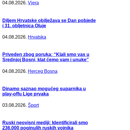
04.08.2026.
Vjera
Diljem Hrvatske obilježava se Dan pobjede
i 31. obljetnica Oluje
04.08.2026.
Hrvatska
Priveden zbog poruka: “Klali smo vas u
Srednjoj Bosni, klat ćemo vam i unuke”
04.08.2026.
Herceg Bosna
Dinamo saznao mogućeg suparnika u
play-offu Lige prvaka
03.08.2026.
Šport
Ruski neovisni mediji: Identificirali smo
236.000 poginulih ruskih vojnika