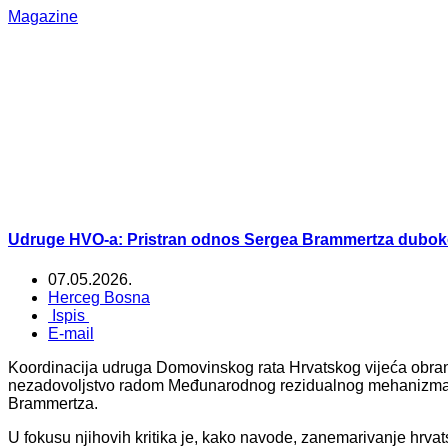
Magazine
Udruge HVO-a: Pristran odnos Sergea Brammertza duboko 
07.05.2026.
Herceg Bosna
Ispis
E-mail
Koordinacija udruga Domovinskog rata Hrvatskog vijeća obrane
nezadovoljstvo radom Međunarodnog rezidualnog mehanizma z
Brammertza.
U fokusu njihovih kritika je, kako navode, zanemarivanje hrvats