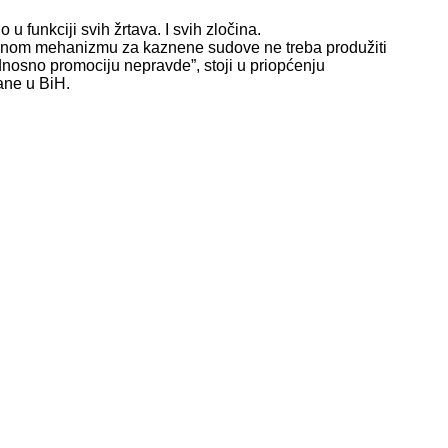
 u funkciji svih žrtava. I svih zločina.
nom mehanizmu za kaznene sudove ne treba produžiti
dnosno promociju nepravde”, stoji u priopćenju
ane u BiH.