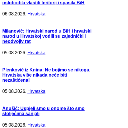
oslobodila vlastiti teritorij i spasila BiH
06.08.2026.
Hrvatska
Milanović: Hrvatski narod u BiH i hrvatski
narod u Hrvatskoj vodili su zajednički i
neodvojiv rat
05.08.2026.
Hrvatska
Plenković iz Knina: Ne bojimo se nikoga,
Hrvatska više nikada neće biti
nezaštićena!
05.08.2026.
Hrvatska
Anušić: Uspjeli smo u onome što smo
stoljećima sanjali
05.08.2026.
Hrvatska