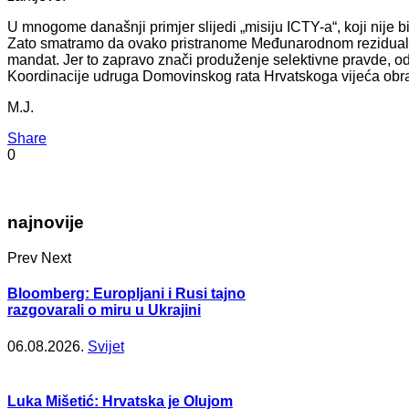
U mnogome današnji primjer slijedi „misiju ICTY-a“, koji nije bio
Zato smatramo da ovako pristranome Međunarodnom rezidual
mandat. Jer to zapravo znači produženje selektivne pravde, o
Koordinacije udruga Domovinskog rata Hrvatskoga vijeća obr
M.J.
Share
0
najnovije
Prev
Next
Bloomberg: Europljani i Rusi tajno
razgovarali o miru u Ukrajini
06.08.2026.
Svijet
Luka Mišetić: Hrvatska je Olujom