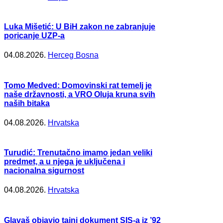
Luka Mišetić: U BiH zakon ne zabranjuje
poricanje UZP-a
04.08.2026.
Herceg Bosna
Tomo Medved: Domovinski rat temelj je
naše državnosti, a VRO Oluja kruna svih
naših bitaka
04.08.2026.
Hrvatska
Turudić: Trenutačno imamo jedan veliki
predmet, a u njega je uključena i
nacionalna sigurnost
04.08.2026.
Hrvatska
Glavaš objavio tajni dokument SIS-a iz ’92