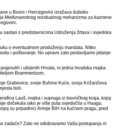
ane u Bosni i Hercegovini izražava duboko
itelja Međunarodnog rezidualnog mehanizma za kaznene
egovini.
vu sastao s predstavnicima Udruženja žrtava i svjedoka
.
dluku o eventualnom produženju mandata. Nitko
ravdu i poštovanje. No upravo zato postavljamo pitanje:
 poginulih i ubijenih Hrvata, ni jedna hrvatska majka
užiteljem Brammertzom.
voje Grabovice, svoje Buhine Kuće, svoja Križančeva
jesta boli.
afina Lauš, majka i supruga iz travničkog kraja, kojoj
 nije dočekala iako je više puta svjedočila u Haagu.
 kojoj su pripadnici Armije BiH na kućnom pragu, pred
 Vaše zadaće? Zato ne odobravamo Vaša postupanja ni