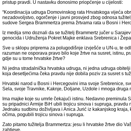
pristup pravdi. U nastavku donosimo priopćenje u cijelosti:
“Koordinacija udruga Domovinskog rata Hrvatskoga vijeća obr
nezadovoljstvo, ogorčenje i javni prosvjed zbog odnosa tuž
sudove Sergea Brammertza prema žrtvama rata u Bosni i Herc
Iz medija smo doznali da se tužitelj Brammertz jučer u Saraje
genocida i Udruženja Pokret Majke enklava Srebrenica i Žepa
Sve u sklopu priprema za polugodišnje izvješće u UN-u, te o
razuman ne osporava pravo bilo koje žrtve na susret, istinu, p
gdje su u tome hrvatske žrtve?
Ni jedna stradalnička hrvatska udruga, ni jedna udruga obitelji
koja desetljećima čeka pravdu nije dobila poziv za susret s t
Hrvatski narod u Bosni i Hercegovini ima svoje Srebrenice, s
Sela, svoje Travnike, Kaknje, Doljane, Uzdole i mnoga druga m
Ima majke koje su umrle čekajući istinu. Nedavno preminula Ser
su pripadnici Armije BiH ubili trojicu sinova i supruga, pravdu
Jednaku sudbinu doživljava i Anica Jurić iz kakanjskog kraja,
očima, pogubili trojicu sinova i supruga.
Zato pitamo tužitelja Brammertza: jesu li hrvatske žrtve dio
zahtjeve.