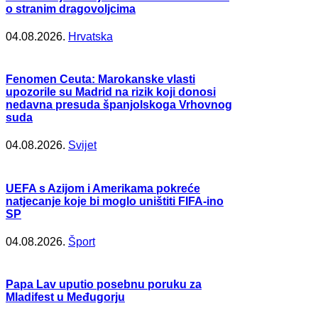
o stranim dragovoljcima
04.08.2026.
Hrvatska
Fenomen Ceuta: Marokanske vlasti
upozorile su Madrid na rizik koji donosi
nedavna presuda španjolskoga Vrhovnog
suda
04.08.2026.
Svijet
UEFA s Azijom i Amerikama pokreće
natjecanje koje bi moglo uništiti FIFA-ino
SP
04.08.2026.
Šport
Papa Lav uputio posebnu poruku za
Mladifest u Međugorju