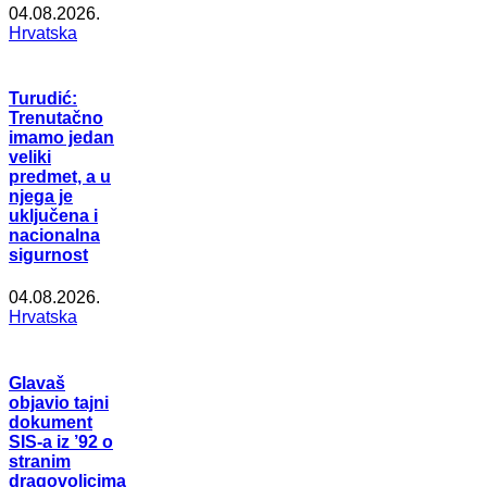
04.08.2026.
Hrvatska
Turudić:
Trenutačno
imamo jedan
veliki
predmet, a u
njega je
uključena i
nacionalna
sigurnost
04.08.2026.
Hrvatska
Glavaš
objavio tajni
dokument
SIS-a iz ’92 o
stranim
dragovoljcima