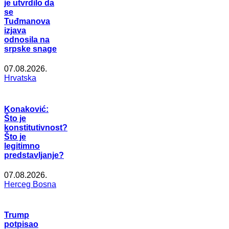
je utvrdilo da
se
Tuđmanova
izjava
odnosila na
srpske snage
07.08.2026.
Hrvatska
Konaković:
Što je
konstitutivnost?
Što je
legitimno
predstavljanje?
07.08.2026.
Herceg Bosna
Trump
potpisao