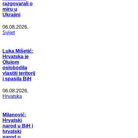
razgovarali o
miru u
Ukrajini
06.08.2026.
Svijet
Luka Mišetić:
Hrvatska je
Olujom
oslobodila
vlastiti teritorij
i spasila BiH
06.08.2026.
Hrvatska
Milanović:
Hrvatski
narod u BiH i
hrvatski
narod u