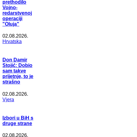
prethodilo
Vojno-
redarstvenoj
operaciji
"Oluja"
02.08.2026.
Hrvatska
Don Damir
Stojić: Dobio
sam takve
prijetnje, to je
strašno
02.08.2026.
Vjera
Izbori u BiH s
druge strane
02.08.2026.