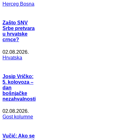
Herceg Bosna
Zašto SNV
Srbe pretvara
u hrvatske
crnce?
02.08.2026.
Hrvatska
Josip Vričko:
5. kolovoza –
dan
bošnjačke
nezahvalnosti
02.08.2026.
Gost kolumne
Vučić: Ako se