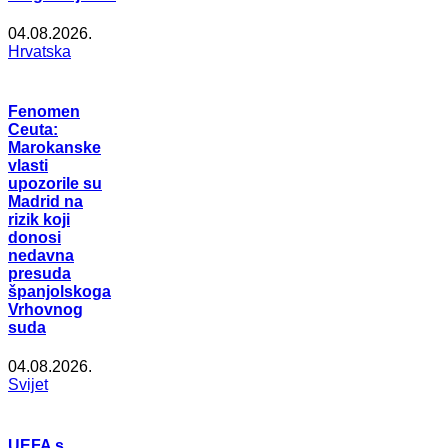
04.08.2026.
Hrvatska
Fenomen
Ceuta:
Marokanske
vlasti
upozorile su
Madrid na
rizik koji
donosi
nedavna
presuda
španjolskoga
Vrhovnog
suda
04.08.2026.
Svijet
UEFA s