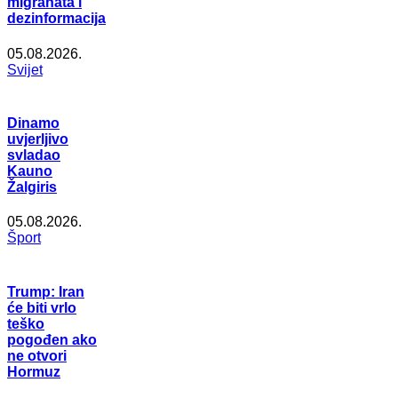
migranata i
dezinformacija
05.08.2026.
Svijet
Dinamo
uvjerljivo
svladao
Kauno
Žalgiris
05.08.2026.
Šport
Trump: Iran
će biti vrlo
teško
pogođen ako
ne otvori
Hormuz