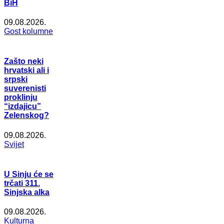
BiH
09.08.2026.
Gost kolumne
Zašto neki
hrvatski ali i
srpski
suverenisti
proklinju
“izdajicu”
Zelenskog?
09.08.2026.
Svijet
U Sinju će se
trčati 311.
Sinjska alka
09.08.2026.
Kulturna