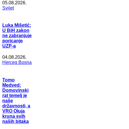
05.08.2026.
Svijet
Luka Mišetić:
U BiH zakon
ne zabranjuje
poricanje
UZP-a
04.08.2026.
Herceg Bosna
Tomo
Medved:
Domovinski
rat temelj je
naše
državnosti, a
VRO Oluja
kruna svih
naših bitaka