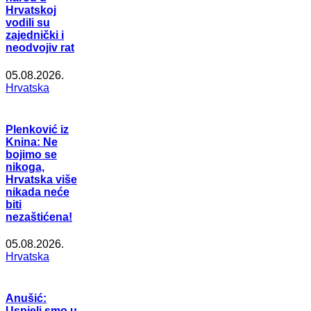
Hrvatskoj
vodili su
zajednički i
neodvojiv rat
05.08.2026.
Hrvatska
Plenković iz
Knina: Ne
bojimo se
nikoga,
Hrvatska više
nikada neće
biti
nezaštićena!
05.08.2026.
Hrvatska
Anušić:
Uspjeli smo u