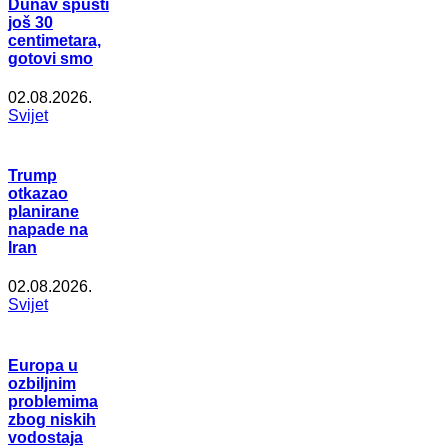
Dunav spusti
još 30
centimetara,
gotovi smo
02.08.2026.
Svijet
Trump
otkazao
planirane
napade na
Iran
02.08.2026.
Svijet
Europa u
ozbiljnim
problemima
zbog niskih
vodostaja