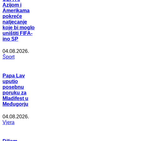
Azijom i
Amerikama
pokreće
natjecanje
koje bi moglo
uništiti FIFA-
ino SP
04.08.2026.
Šport
Papa Lav
uputio
posebnu
poruku za
Mladifest u
Međugorju
04.08.2026.
Vjera