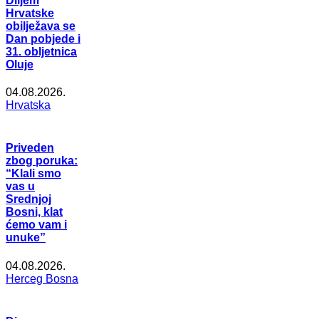
Diljem
Hrvatske
obilježava se
Dan pobjede i
31. obljetnica
Oluje
04.08.2026.
Hrvatska
Priveden
zbog poruka:
“Klali smo
vas u
Srednjoj
Bosni, klat
ćemo vam i
unuke”
04.08.2026.
Herceg Bosna