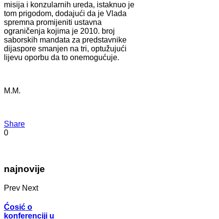
misija i konzularnih ureda, istaknuo je
tom prigodom, dodajući da je Vlada
spremna promijeniti ustavna
ograničenja kojima je 2010. broj
saborskih mandata za predstavnike
dijaspore smanjen na tri, optužujući
lijevu oporbu da to onemogućuje.
M.M.
Share
0
najnovije
Prev
Next
Ćosić o
konferenciji u