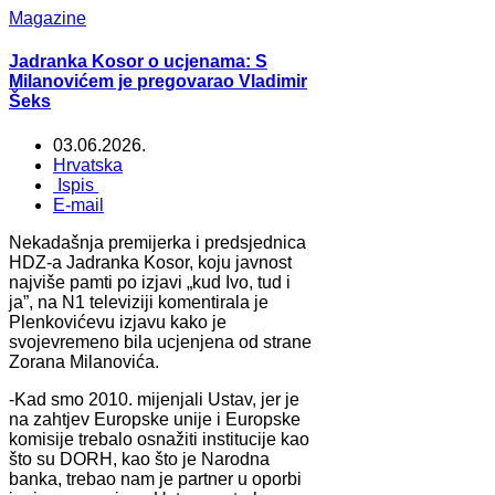
Magazine
Jadranka Kosor o ucjenama: S
Milanovićem je pregovarao Vladimir
Šeks
03.06.2026.
Hrvatska
Ispis
E-mail
Nekadašnja premijerka i predsjednica
HDZ-a Jadranka Kosor, koju javnost
najviše pamti po izjavi „kud Ivo, tud i
ja”, na N1 televiziji komentirala je
Plenkovićevu izjavu kako je
svojevremeno bila ucjenjena od strane
Zorana Milanovića.
-Kad smo 2010. mijenjali Ustav, jer je
na zahtjev Europske unije i Europske
komisije trebalo osnažiti institucije kao
što su DORH, kao što je Narodna
banka, trebao nam je partner u oporbi