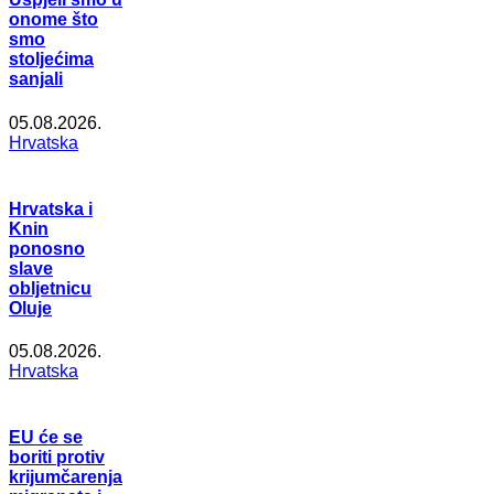
onome što
smo
stoljećima
sanjali
05.08.2026.
Hrvatska
Hrvatska i
Knin
ponosno
slave
obljetnicu
Oluje
05.08.2026.
Hrvatska
EU će se
boriti protiv
krijumčarenja