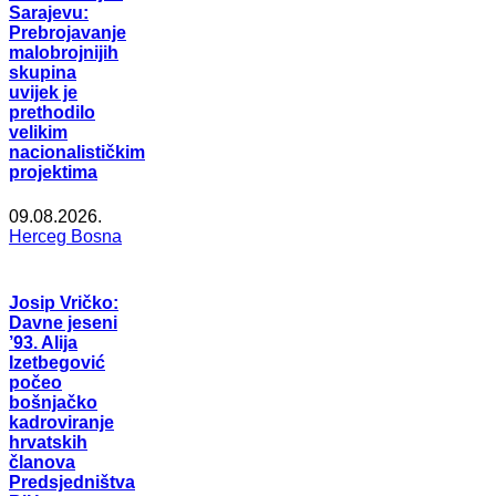
Sarajevu:
Prebrojavanje
malobrojnijih
skupina
uvijek je
prethodilo
velikim
nacionalističkim
projektima
09.08.2026.
Herceg Bosna
Josip Vričko:
Davne jeseni
’93. Alija
Izetbegović
počeo
bošnjačko
kadroviranje
hrvatskih
članova
Predsjedništva