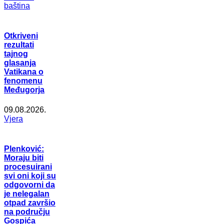
baština
Otkriveni
rezultati
tajnog
glasanja
Vatikana o
fenomenu
Međugorja
09.08.2026.
Vjera
Plenković:
Moraju biti
procesuirani
svi oni koji su
odgovorni da
je nelegalan
otpad završio
na području
Gospića