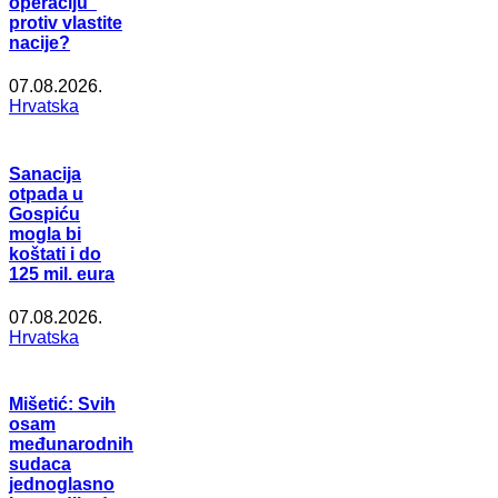
operaciju”
protiv vlastite
nacije?
07.08.2026.
Hrvatska
Sanacija
otpada u
Gospiću
mogla bi
koštati i do
125 mil. eura
07.08.2026.
Hrvatska
Mišetić: Svih
osam
međunarodnih
sudaca
jednoglasno