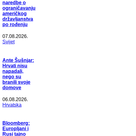
naredbe o
ograničavanju
američkog
državljanstva
po rođenju
07.08.2026.
Svijet
Ante Šušnjar:
Hrvati nisu
napadali,
nego su
branili svoje
domove
06.08.2026.
Hrvatska
Bloomberg:
Europljani i
Rusi tajno