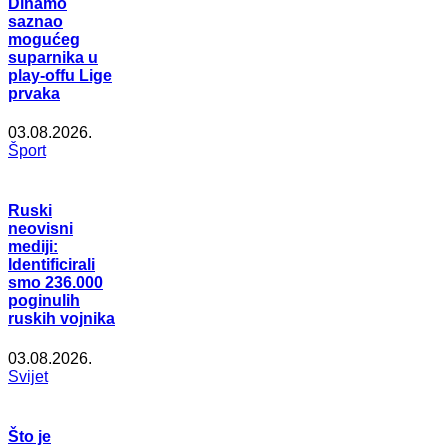
Dinamo
saznao
mogućeg
suparnika u
play-offu Lige
prvaka
03.08.2026.
Šport
Ruski
neovisni
mediji:
Identificirali
smo 236.000
poginulih
ruskih vojnika
03.08.2026.
Svijet
Što je