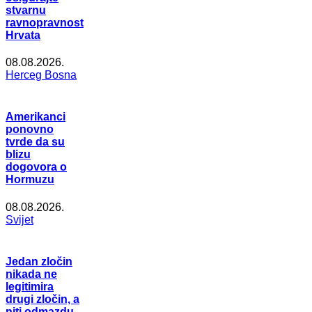
stvarnu
ravnopravnost
Hrvata
08.08.2026.
Herceg Bosna
Amerikanci
ponovno
tvrde da su
blizu
dogovora o
Hormuzu
08.08.2026.
Svijet
Jedan zločin
nikada ne
legitimira
drugi zločin, a
niti odmazdu