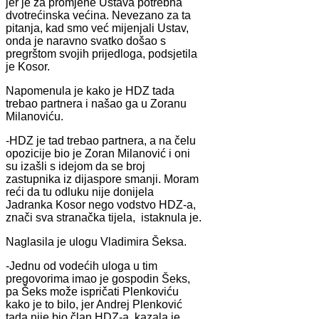
jer je za promjene Ustava potrebna
dvotrećinska većina. Nevezano za ta
pitanja, kad smo već mijenjali Ustav,
onda je naravno svatko došao s
pregrštom svojih prijedloga, podsjetila
je Kosor.
Napomenula je kako je HDZ tada
trebao partnera i našao ga u Zoranu
Milanoviću.
-HDZ je tad trebao partnera, a na čelu
opozicije bio je Zoran Milanović i oni
su izašli s idejom da se broj
zastupnika iz dijaspore smanji. Moram
reći da tu odluku nije donijela
Jadranka Kosor nego vodstvo HDZ-a,
znači sva stranačka tijela, istaknula je.
Naglasila je ulogu Vladimira Šeksa.
-Jednu od vodećih uloga u tim
pregovorima imao je gospodin Šeks,
pa Šeks može ispričati Plenkoviću
kako je to bilo, jer Andrej Plenković
tada nije bio član HDZ-a, kazala je.