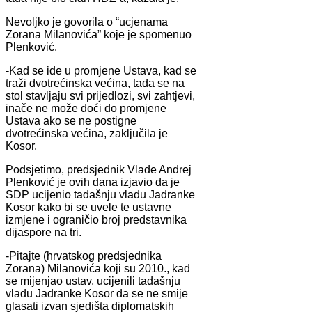
Nevoljko je govorila o “ucjenama
Zorana Milanovića” koje je spomenuo
Plenković.
-Kad se ide u promjene Ustava, kad se
traži dvotrećinska većina, tada se na
stol stavljaju svi prijedlozi, svi zahtjevi,
inače ne može doći do promjene
Ustava ako se ne postigne
dvotrećinska većina, zaključila je
Kosor.
Podsjetimo, predsjednik Vlade Andrej
Plenković je ovih dana izjavio da je
SDP ucijenio tadašnju vladu Jadranke
Kosor kako bi se uvele te ustavne
izmjene i ograničio broj predstavnika
dijaspore na tri.
-Pitajte (hrvatskog predsjednika
Zorana) Milanovića koji su 2010., kad
se mijenjao ustav, ucijenili tadašnju
vladu Jadranke Kosor da se ne smije
glasati izvan sjedišta diplomatskih