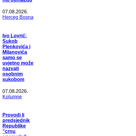
07.08.2026.
Herceg Bosna
Ivo Lovrić:
Sukob
Plenkovića i
Milanovića
samo se
uvjetno može
nazvati
osobnim
sukobom
07.08.2026.
Kolumne
Provodi li
predsjednik
Republike
“crnu