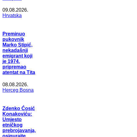
09.08.2026.
Hrvatska
Preminuo
pukovnik
Marko Stipić,
nekadašnji
emigrant koji
je 1974.
pripremao
atentat na Tita
08.08.2026.
Herceg Bosna
Zdenko Ćosić
Konakoviću:
Umjesto
etničkog
prebrojavanja,
osigurajte