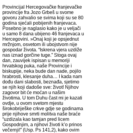
Provincijal Hercegovačke franjevačke
provincije fra Jozo Grbeš u svome
govoru zahvalio se svima koji su se 80
godina sjećali pobijenih franjevaca.
Posebno je naglasio kako je u veljači
u samo 8 dana ubijeno 46 franjevaca u
Hercegovini. »Onaj koji je opsjednut
mržnjom, osvetom ili ubojstvom nije
gospodar života. “Iskrena vjera uzdiže
nas iznad gorčine tuge.” Stoga ovaj
dan, zauvijek ispisan u memoriji
hrvatskog puka, naše Provincije i
biskupije, neka bude dan nade, pojilo
hrabrosti, klesanje duha… I kada nam
dođu dani slabosti, beznađa, sjetimo
se njih koji dadoše sve: život! Njihov
zagovor bit će moćan u našim
životima. U tom Duhu čast mi je kazati
ovdje, u ovom svetom mjestu
širokobriješke crkve gdje se godinama
prije njihove smrti molitva naše braće
“uzdizala kao tamjan pred licem
Gospodnjim, a njihovi životi k’o prinos
večernji!” (Usp. Ps 141,2), kako ovim