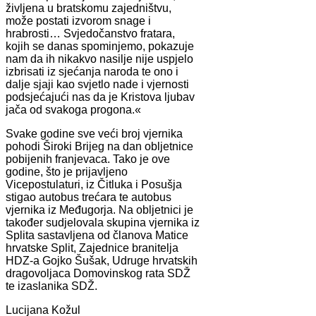
življena u bratskomu zajedništvu,
može postati izvorom snage i
hrabrosti… Svjedočanstvo fratara,
kojih se danas spominjemo, pokazuje
nam da ih nikakvo nasilje nije uspjelo
izbrisati iz sjećanja naroda te ono i
dalje sjaji kao svjetlo nade i vjernosti
podsjećajući nas da je Kristova ljubav
jača od svakoga progona.«
Svake godine sve veći broj vjernika
pohodi Široki Brijeg na dan obljetnice
pobijenih franjevaca. Tako je ove
godine, što je prijavljeno
Vicepostulaturi, iz Čitluka i Posušja
stigao autobus trećara te autobus
vjernika iz Međugorja. Na obljetnici je
također sudjelovala skupina vjernika iz
Splita sastavljena od članova Matice
hrvatske Split, Zajednice branitelja
HDZ-a Gojko Šušak, Udruge hrvatskih
dragovoljaca Domovinskog rata SDŽ
te izaslanika SDŽ.
Lucijana Kožul