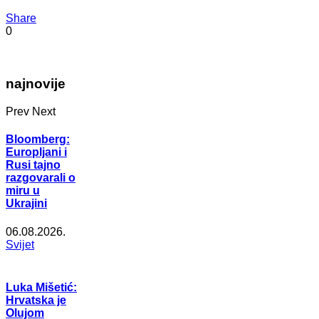
Share
0
najnovije
Prev
Next
Bloomberg:
Europljani i
Rusi tajno
razgovarali o
miru u
Ukrajini
06.08.2026.
Svijet
Luka Mišetić:
Hrvatska je
Olujom