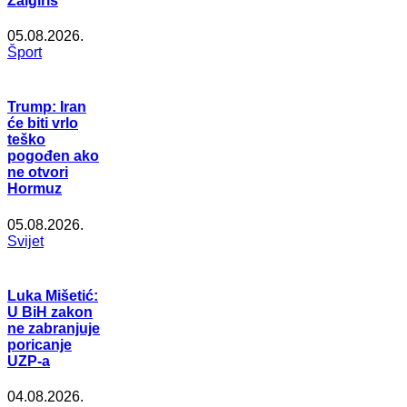
Žalgiris
05.08.2026.
Šport
Trump: Iran
će biti vrlo
teško
pogođen ako
ne otvori
Hormuz
05.08.2026.
Svijet
Luka Mišetić:
U BiH zakon
ne zabranjuje
poricanje
UZP-a
04.08.2026.