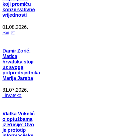
koji promiču
konzervativne
vrijednosti
01.08.2026.
Svijet
Damir Zorić:
Matica
hrvatska stoji
uz svoga
potpredsjednika
Marija Jareba
31.07.2026.
Hrvatska
Vlatka Vukelić
o optužbama
iz Rusije: Ovo
je prototip
informacijske