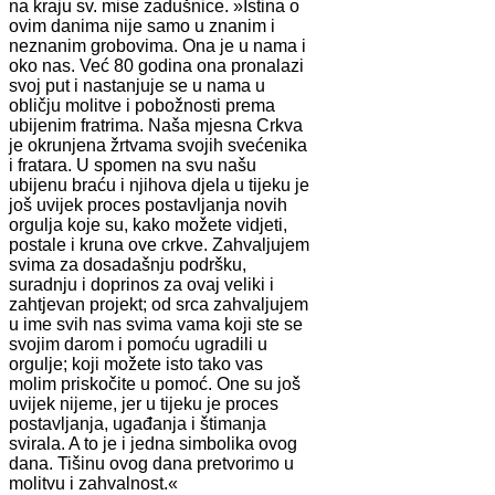
na kraju sv. mise zadušnice. »Istina o
ovim danima nije samo u znanim i
neznanim grobovima. Ona je u nama i
oko nas. Već 80 godina ona pronalazi
svoj put i nastanjuje se u nama u
obličju molitve i pobožnosti prema
ubijenim fratrima. Naša mjesna Crkva
je okrunjena žrtvama svojih svećenika
i fratara. U spomen na svu našu
ubijenu braću i njihova djela u tijeku je
još uvijek proces postavljanja novih
orgulja koje su, kako možete vidjeti,
postale i kruna ove crkve. Zahvaljujem
svima za dosadašnju podršku,
suradnju i doprinos za ovaj veliki i
zahtjevan projekt; od srca zahvaljujem
u ime svih nas svima vama koji ste se
svojim darom i pomoću ugradili u
orgulje; koji možete isto tako vas
molim priskočite u pomoć. One su još
uvijek nijeme, jer u tijeku je proces
postavljanja, ugađanja i štimanja
svirala. A to je i jedna simbolika ovog
dana. Tišinu ovog dana pretvorimo u
molitvu i zahvalnost.«