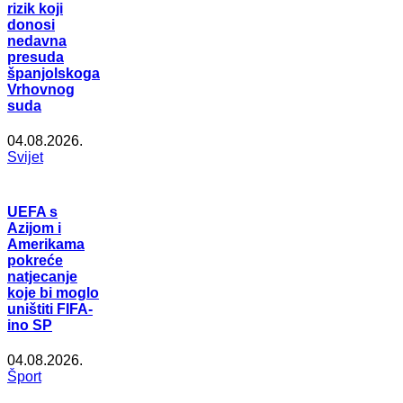
rizik koji
donosi
nedavna
presuda
španjolskoga
Vrhovnog
suda
04.08.2026.
Svijet
UEFA s
Azijom i
Amerikama
pokreće
natjecanje
koje bi moglo
uništiti FIFA-
ino SP
04.08.2026.
Šport