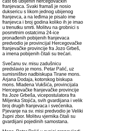
čast 66 ubijenih hercegovačkih
franjevaca. Svaki framaš je nosio
duksericu s likom jednog ubijenog
franjevca, a na leđima je pisalo ime
franjevca i broj godina koliko ih je imao
u trenutku smrti. Molitvu na grobnici s
posmrtnim ostatcima 24-ice
pronađenih pobijenih franjevaca
predvodio je provincijal Hercegovačke
franjevačke provincije fra Jozo Grbeš,
a imena pobijenih čitali su trećari.
Svečanu sv. misu zadušnicu
predslavio je mons. Petar Palić, uz
sumisništvo nadbiskupa Tirane mons.
Arjana Dodaja, kotorskog biskupa
mons. Mladena Vukšića, provincijala
Hercegovačke franjevačke provincije
fra Joze Grbeša, vicepostulatora fra
Miljenka Stojića, svih gvardijana i velik
broj drugih franjevaca i svećenika.
Pjevanje na sv. misi predvodio je Veliki
župni zbor. Molitvu vjernika čitali su
gvardijani pojedinih samostana.