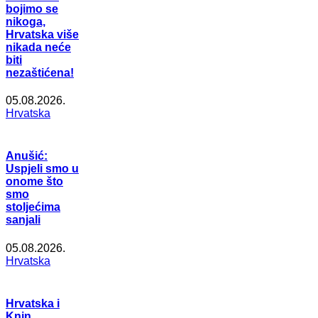
bojimo se
nikoga,
Hrvatska više
nikada neće
biti
nezaštićena!
05.08.2026.
Hrvatska
Anušić:
Uspjeli smo u
onome što
smo
stoljećima
sanjali
05.08.2026.
Hrvatska
Hrvatska i
Knin