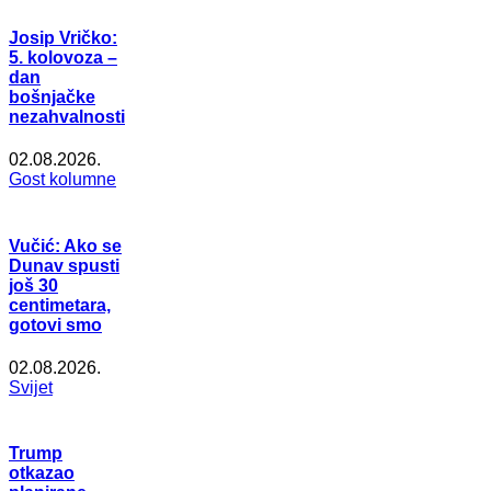
Josip Vričko:
5. kolovoza –
dan
bošnjačke
nezahvalnosti
02.08.2026.
Gost kolumne
Vučić: Ako se
Dunav spusti
još 30
centimetara,
gotovi smo
02.08.2026.
Svijet
Trump
otkazao