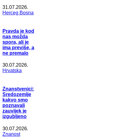
31.07.2026.
Herceg Bosna
Pravda je kod
nas možda
spora, ali je
ima previše, a
ne premalo
30.07.2026.
Hrvatska
Znanstvenici:
Sredozemlje
kakvo smo
poznavali
zauvijek je
izgubljeno
30.07.2026.
Znanost