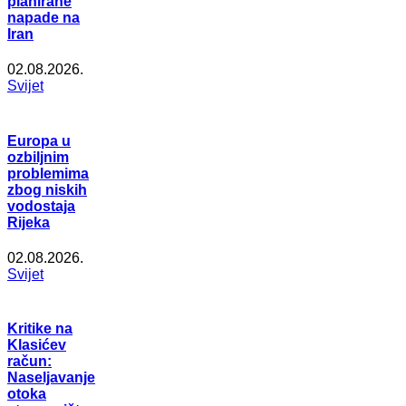
planirane
napade na
Iran
02.08.2026.
Svijet
Europa u
ozbiljnim
problemima
zbog niskih
vodostaja
Rijeka
02.08.2026.
Svijet
Kritike na
Klasićev
račun:
Naseljavanje
otoka