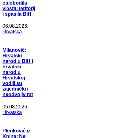
oslobodila
vlastiti teritorij
i spasila BiH
06.08.2026.
Hrvatska
Milanović:
Hrvatski
narod u BiH i
hrvatski
narod u
Hrvatskoj
vodili su
zajednički i
neodvojiv rat
05.08.2026.
Hrvatska
Plenković iz
Knina: Ne