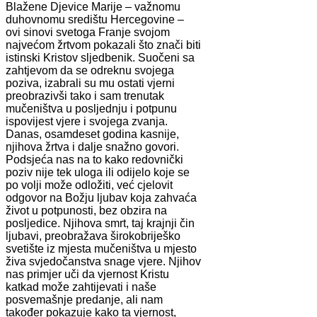
Blažene Djevice Marije – važnomu
duhovnomu središtu Hercegovine –
ovi sinovi svetoga Franje svojom
najvećom žrtvom pokazali što znači biti
istinski Kristov sljedbenik. Suočeni sa
zahtjevom da se odreknu svojega
poziva, izabrali su mu ostati vjerni
preobrazivši tako i sam trenutak
mučeništva u posljednju i potpunu
ispovijest vjere i svojega zvanja.
Danas, osamdeset godina kasnije,
njihova žrtva i dalje snažno govori.
Podsjeća nas na to kako redovnički
poziv nije tek uloga ili odijelo koje se
po volji može odložiti, već cjelovit
odgovor na Božju ljubav koja zahvaća
život u potpunosti, bez obzira na
posljedice. Njihova smrt, taj krajnji čin
ljubavi, preobražava širokobriješko
svetište iz mjesta mučeništva u mjesto
živa svjedočanstva snage vjere. Njihov
nas primjer uči da vjernost Kristu
katkad može zahtijevati i naše
posvemašnje predanje, ali nam
također pokazuje kako ta vjernost,