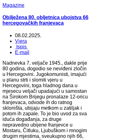
Magazine
Obilježena 80. obljetnica ubojstva 66
hercegovačkih franjevaca
08.02.2025.
Vjera
Ispis
E-mail
Nadnevka 7. veljače 1945., dakle prije
80 godina, dogodio se neviđeni zločin
u Hercegovini. Jugokomunisti, imajući
u planu strti i slomiti vjeru u
Hercegovini, toga hladnog dana u
mjesecu veljači upadajući u samostan
na Širokom Brijegu pronalaze 12-oricu
franjevaca, odvode ih do ratnog
skloništa, ubijaju metkom u zatiljak i
potom ih zapale. To je bio uvod za sva
iduća događanja, za druge
nepravedno ubijene franjevce u
Mostaru, Čitluku, Ljubuškom i mnogim
drugim mjestima, sveukupno njih 66,