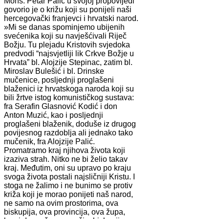
Mons. Petar Palić u svojoj propovijedi
govorio je o križu koji su ponijeli naši
hercegovački franjevci i hrvatski narod.
»Mi se danas spominjemo ubijenih
svećenika koji su navješćivali Riječ
Božju. Tu plejadu Kristovih svjedoka
predvodi “najsvjetliji lik Crkve Božje u
Hrvata” bl. Alojzije Stepinac, zatim bl.
Miroslav Bulešić i bl. Drinske
mučenice, posljednji proglašeni
blaženici iz hrvatskoga naroda koji su
bili žrtve istog komunističkog sustava:
fra Serafin Glasnović Kodić i don
Anton Muzić, kao i posljednji
proglašeni blaženik, doduše iz drugog
povijesnog razdoblja ali jednako tako
mučenik, fra Alojzije Palić.
Promatramo kraj njihova života koji
izaziva strah. Nitko ne bi želio takav
kraj. Međutim, oni su upravo po kraju
svoga života postali najsličniji Kristu. I
stoga ne žalimo i ne bunimo se protiv
križa koji je morao ponijeti naš narod,
ne samo na ovim prostorima, ova
biskupija, ova provincija, ova župa,