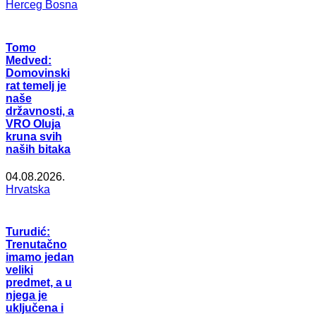
Herceg Bosna
Tomo
Medved:
Domovinski
rat temelj je
naše
državnosti, a
VRO Oluja
kruna svih
naših bitaka
04.08.2026.
Hrvatska
Turudić:
Trenutačno
imamo jedan
veliki
predmet, a u
njega je
uključena i