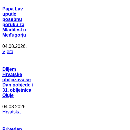
Papa Lav
uputio
posebnu
poruku za
Mladifest u
Međugorju
04.08.2026.
Vjera
Diljem
Hrvatske
obilježava se
Dan pobjede i
31. obljetnica
Oluje
04.08.2026.
Hrvatska
Priveden