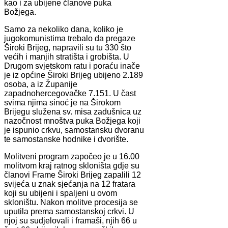
kao i za ubijene članove puka
Božjega.
Samo za nekoliko dana, koliko je
jugokomunistima trebalo da pregaze
Široki Brijeg, napravili su tu 330 što
većih i manjih stratišta i grobišta. U
Drugom svjetskom ratu i poraću inače
je iz općine Široki Brijeg ubijeno 2.189
osoba, a iz Županije
zapadnohercegovačke 7.151. U čast
svima njima sinoć je na Širokom
Brijegu služena sv. misa zadušnica uz
nazočnost mnoštva puka Božjega koji
je ispunio crkvu, samostansku dvoranu
te samostanske hodnike i dvorište.
Molitveni program započeo je u 16.00
molitvom kraj ratnog skloništa gdje su
članovi Frame Široki Brijeg zapalili 12
svijeća u znak sjećanja na 12 fratara
koji su ubijeni i spaljeni u ovom
skloništu. Nakon molitve procesija se
uputila prema samostanskoj crkvi. U
njoj su sudjelovali i framaši, njih 66 u