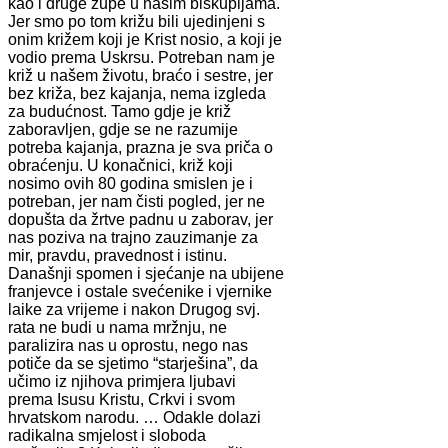
kao i druge župe u našim biskupijama.
Jer smo po tom križu bili ujedinjeni s
onim križem koji je Krist nosio, a koji je
vodio prema Uskrsu. Potreban nam je
križ u našem životu, braćo i sestre, jer
bez križa, bez kajanja, nema izgleda
za budućnost. Tamo gdje je križ
zaboravljen, gdje se ne razumije
potreba kajanja, prazna je sva priča o
obraćenju. U konačnici, križ koji
nosimo ovih 80 godina smislen je i
potreban, jer nam čisti pogled, jer ne
dopušta da žrtve padnu u zaborav, jer
nas poziva na trajno zauzimanje za
mir, pravdu, pravednost i istinu.
Današnji spomen i sjećanje na ubijene
franjevce i ostale svećenike i vjernike
laike za vrijeme i nakon Drugog svj.
rata ne budi u nama mržnju, ne
paralizira nas u oprostu, nego nas
potiče da se sjetimo “starješina”, da
učimo iz njihova primjera ljubavi
prema Isusu Kristu, Crkvi i svom
hrvatskom narodu. … Odakle dolazi
radikalna smjelost i sloboda