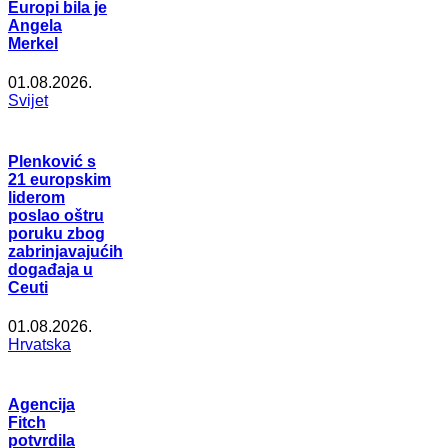
Europi bila je
Angela
Merkel
01.08.2026.
Svijet
Plenković s
21 europskim
liderom
poslao oštru
poruku zbog
zabrinjavajućih
događaja u
Ceuti
01.08.2026.
Hrvatska
Agencija
Fitch
potvrdila