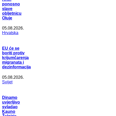
ponosno
slave
obljetnicu
Oluje
05.08.2026.
Hrvatska
EU će se
boriti protiv
krijumčarenja
migranata i
dezinformacija
05.08.2026.
Svijet
Dinamo
uvjerljivo
svladao
Kauno