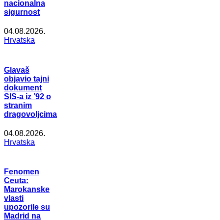
nacionalna
sigurnost
04.08.2026.
Hrvatska
Glavaš
objavio tajni
dokument
SIS-a iz ’92 o
stranim
dragovoljcima
04.08.2026.
Hrvatska
Fenomen
Ceuta:
Marokanske
vlasti
upozorile su
Madrid na