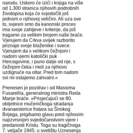
narodu. Uskoro će izići i knjiga na više
od 1.300 stranica njihovih podrobnih
životopisa koja će svjedočiti još
jednom o njihovoj veličini. Ali uza sve
to, svjesni smo da kanonski proces
ima svoje zahtjeve i kriterije, da još
tragamo za velikim brojem naše braće.
Vjerujem da Crkva uvijek razborito
priznaje svoje blaženike i svece.
Vjerujem da s velikom čežnjom i
nadom vjerni katolički puk
Hercegovine, i puno dalje od nje, s
čežnjom čeka i moli za njihovo
uzdignuće na oltar. Pred tom nadom
svi mi ostajemo zahvalni.«
Prenesen je pozdrav i od Massima
Fusarellia, generalnog ministra Reda
Manje braće. »Prisjećajući se 80.
obljetnice mučeničkoga stradanja
dvanaestorice fratara sa Širokog
Brijega, prigibamo glavu pred njihovim
najizvrsnijim svjedočanstvom vjere i
predanosti Kristu. Toga su tragičnoga
7. veljače 1945. u svetištu Uznesenja