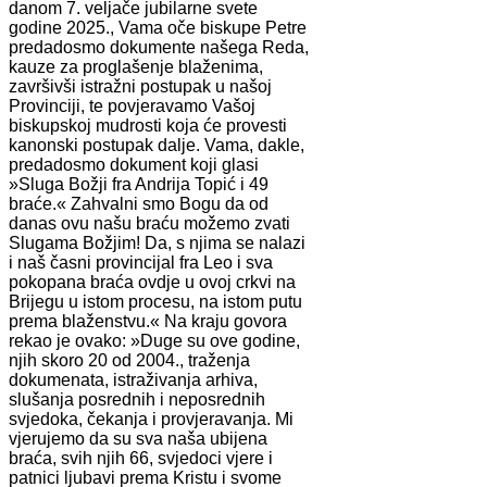
danom 7. veljače jubilarne svete
godine 2025., Vama oče biskupe Petre
predadosmo dokumente našega Reda,
kauze za proglašenje blaženima,
završivši istražni postupak u našoj
Provinciji, te povjeravamo Vašoj
biskupskoj mudrosti koja će provesti
kanonski postupak dalje. Vama, dakle,
predadosmo dokument koji glasi
»Sluga Božji fra Andrija Topić i 49
braće.« Zahvalni smo Bogu da od
danas ovu našu braću možemo zvati
Slugama Božjim! Da, s njima se nalazi
i naš časni provincijal fra Leo i sva
pokopana braća ovdje u ovoj crkvi na
Brijegu u istom procesu, na istom putu
prema blaženstvu.« Na kraju govora
rekao je ovako: »Duge su ove godine,
njih skoro 20 od 2004., traženja
dokumenata, istraživanja arhiva,
slušanja posrednih i neposrednih
svjedoka, čekanja i provjeravanja. Mi
vjerujemo da su sva naša ubijena
braća, svih njih 66, svjedoci vjere i
patnici ljubavi prema Kristu i svome