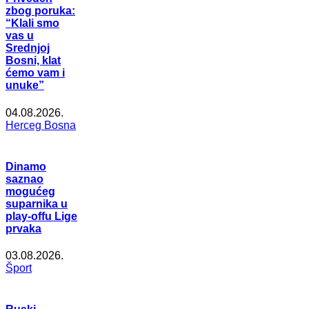
zbog poruka:
“Klali smo
vas u
Srednjoj
Bosni, klat
ćemo vam i
unuke”
04.08.2026.
Herceg Bosna
Dinamo
saznao
mogućeg
suparnika u
play-offu Lige
prvaka
03.08.2026.
Šport