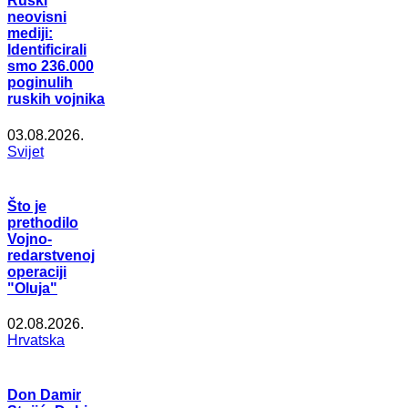
Ruski
neovisni
mediji:
Identificirali
smo 236.000
poginulih
ruskih vojnika
03.08.2026.
Svijet
Što je
prethodilo
Vojno-
redarstvenoj
operaciji
"Oluja"
02.08.2026.
Hrvatska
Don Damir