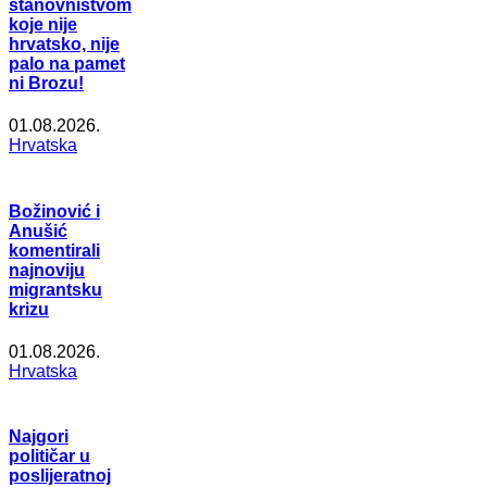
stanovništvom
koje nije
hrvatsko, nije
palo na pamet
ni Brozu!
01.08.2026.
Hrvatska
Božinović i
Anušić
komentirali
najnoviju
migrantsku
krizu
01.08.2026.
Hrvatska
Najgori
političar u
poslijeratnoj