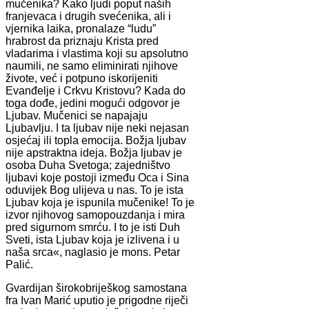
mučenika? Kako ljudi poput naših
franjevaca i drugih svećenika, ali i
vjernika laika, pronalaze “ludu”
hrabrost da priznaju Krista pred
vladarima i vlastima koji su apsolutno
naumili, ne samo eliminirati njihove
živote, već i potpuno iskorijeniti
Evanđelje i Crkvu Kristovu? Kada do
toga dođe, jedini mogući odgovor je
Ljubav. Mučenici se napajaju
Ljubavlju. I ta ljubav nije neki nejasan
osjećaj ili topla emocija. Božja ljubav
nije apstraktna ideja. Božja ljubav je
osoba Duha Svetoga; zajedništvo
ljubavi koje postoji između Oca i Sina
oduvijek Bog ulijeva u nas. To je ista
Ljubav koja je ispunila mučenike! To je
izvor njihovog samopouzdanja i mira
pred sigurnom smrću. I to je isti Duh
Sveti, ista Ljubav koja je izlivena i u
naša srca«, naglasio je mons. Petar
Palić.
Gvardijan širokobriješkog samostana
fra Ivan Marić uputio je prigodne riječi