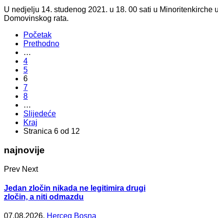
U nedjelju 14. studenog 2021. u 18. 00 sati u Minoritenkirche 
Domovinskog rata.
Početak
Prethodno
…
4
5
6
7
8
…
Slijedeće
Kraj
Stranica 6 od 12
najnovije
Prev
Next
Jedan zločin nikada ne legitimira drugi
zločin, a niti odmazdu
07.08.2026.
Herceg Bosna