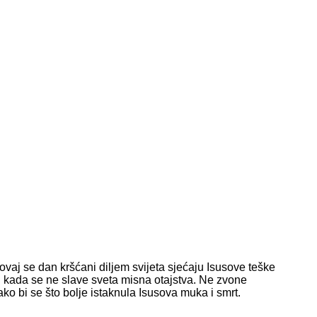
vaj se dan kršćani diljem svijeta sjećaju Isusove teške
n kada se ne slave sveta misna otajstva. Ne zvone
kako bi se što bolje istaknula Isusova muka i smrt.