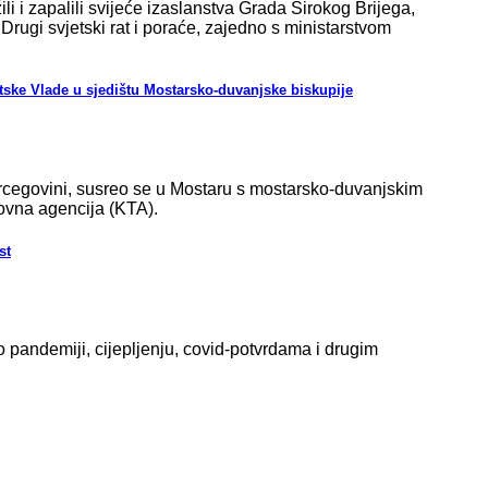
i i zapalili svijeće izaslanstva Grada Širokog Brijega,
gi svjetski rat i poraće, zajedno s ministarstvom
tske Vlade u sjedištu Mostarsko-duvanjske biskupije
ercegovini, susreo se u Mostaru s mostarsko-duvanjskim
kovna agencija (KTA).
st
o pandemiji, cijepljenju, covid-potvrdama i drugim