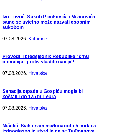
Ivo Lovrić: Sukob Plenkovića i Milanovića
samo se uvjetno može nazvati osobnim
sukobom
07.08.2026.
Kolumne
Provodi li predsjednik Republike “crnu
operaciju” protiv vlastite nacije?
07.08.2026.
Hrvatska
Sanacija otpada u Gospiću mogla bi
koštati i do 125 mil. eura
07.08.2026.
Hrvatska
Mišetić: Svih osam međunarodnih sudaca
jednoglasno je utvrdilo da se Tuđmanova