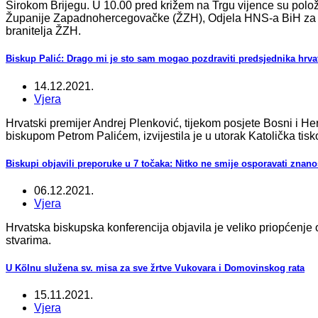
Širokom Brijegu. U 10.00 pred križem na Trgu vijence su položil
Županije Zapadnohercegovačke (ŽZH), Odjela HNS-a BiH za Dru
branitelja ŽZH.
Biskup Palić: Drago mi je sto sam mogao pozdraviti predsjednika hrva
14.12.2021.
Vjera
Hrvatski premijer Andrej Plenković, tijekom posjete Bosni i H
biskupom Petrom Palićem, izvijestila je u utorak Katolička tis
Biskupi objavili preporuke u 7 točaka: Nitko ne smije osporavati znano
06.12.2021.
Vjera
Hrvatska biskupska konferencija objavila je veliko priopćenje 
stvarima.
U Kölnu služena sv. misa za sve žrtve Vukovara i Domovinskog rata
15.11.2021.
Vjera