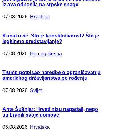
izjava odnosila na srpske snage
07.08.2026.
Hrvatska
Konaković: Što je konstitutivnost? Što je
legitimno predstavljanje?
07.08.2026.
Herceg Bosna
Trump potpisao naredbe o ograničavanju
američkog državljanstva po rođenju
07.08.2026.
Svijet
Ante Šušnjar: Hrvati nisu napadali, nego
su branili svoje domove
06.08.2026.
Hrvatska