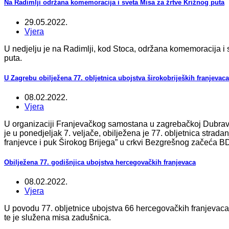
Na Radimlji održana komemoracija i sveta Misa za žrtve Križnog puta
29.05.2022.
Vjera
U nedjelju je na Radimlji, kod Stoca, održana komemoracija i
puta.
U Zagrebu obilježena 77. obljetnica ubojstva širokobrijeških franjevac
08.02.2022.
Vjera
U organizaciji Franjevačkog samostana u zagrebačkoj Dubravi
je u ponedjeljak 7. veljače, obilježena je 77. obljetnica strad
franjevce i puk Širokog Brijega” u crkvi Bezgrešnog začeća B
Obilježena 77. godišnjica ubojstva hercegovačkih franjevaca
08.02.2022.
Vjera
U povodu 77. obljetnice ubojstva 66 hercegovačkih franjevaca
te je služena misa zadušnica.