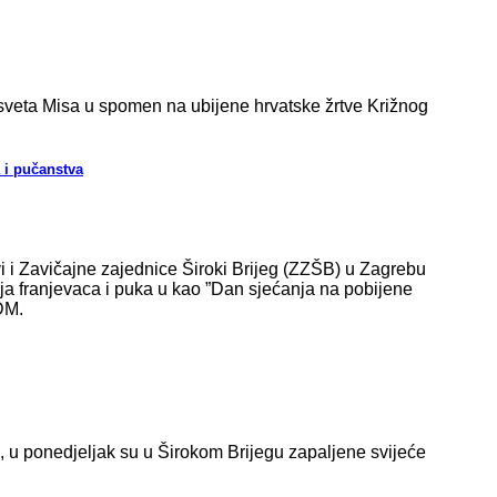
 sveta Misa u spomen na ubijene hrvatske žrtve Križnog
a i pučanstva
 i Zavičajne zajednice Široki Brijeg (ZZŠB) u Zagrebu
anja franjevaca i puka u kao ”Dan sjećanja na pobijene
DM.
, u ponedjeljak su u Širokom Brijegu zapaljene svijeće