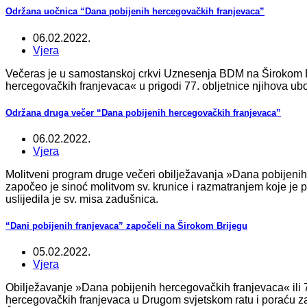
Održana uočnica “Dana pobijenih hercegovačkih franjevaca”
06.02.2022.
Vjera
Večeras je u samostanskoj crkvi Uznesenja BDM na Širokom B
hercegovačkih franjevaca« u prigodi 77. obljetnice njihova ubo
Održana druga večer “Dana pobijenih hercegovačkih franjevaca”
06.02.2022.
Vjera
Molitveni program druge večeri obilježavanja »Dana pobijeni
započeo je sinoć molitvom sv. krunice i razmatranjem koje je
uslijedila je sv. misa zadušnica.
“Dani pobijenih franjevaca” započeli na Širokom Brijegu
05.02.2022.
Vjera
Obilježavanje »Dana pobijenih hercegovačkih franjevaca« ili 
hercegovačkih franjevaca u Drugom svjetskom ratu i poraću zap