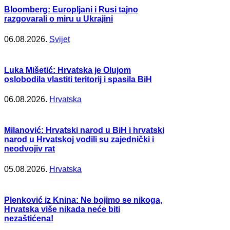
Bloomberg: Europljani i Rusi tajno
razgovarali o miru u Ukrajini
06.08.2026.
Svijet
Luka Mišetić: Hrvatska je Olujom
oslobodila vlastiti teritorij i spasila BiH
06.08.2026.
Hrvatska
Milanović: Hrvatski narod u BiH i hrvatski
narod u Hrvatskoj vodili su zajednički i
neodvojiv rat
05.08.2026.
Hrvatska
Plenković iz Knina: Ne bojimo se nikoga,
Hrvatska više nikada neće biti
nezaštićena!