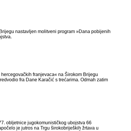
rijegu nastavljen molitveni program »Dana pobijenih
jstva.
h hercegovačkih franjevaca« na Širokom Brijegu
 predvodio fra Dane Karačić s trećarima. Odmah zatim
77. obljetnice jugokomunističkog ubojstva 66
očelo je jutros na Trgu širokobrijeških žrtava u