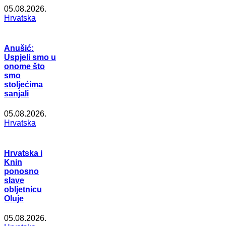
05.08.2026.
Hrvatska
Anušić:
Uspjeli smo u
onome što
smo
stoljećima
sanjali
05.08.2026.
Hrvatska
Hrvatska i
Knin
ponosno
slave
obljetnicu
Oluje
05.08.2026.