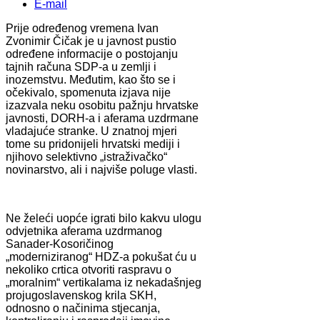
E-mail
Prije određenog vremena Ivan
Zvonimir Čičak je u javnost pustio
određene informacije o postojanju
tajnih računa SDP-a u zemlji i
inozemstvu. Međutim, kao što se i
očekivalo, spomenuta izjava nije
izazvala neku osobitu pažnju hrvatske
javnosti, DORH-a i aferama uzdrmane
vladajuće stranke. U znatnoj mjeri
tome su pridonijeli hrvatski mediji i
njihovo selektivno „istraživačko“
novinarstvo, ali i najviše poluge vlasti.
Ne želeći uopće igrati bilo kakvu ulogu
odvjetnika aferama uzdrmanog
Sanader-Kosoričinog
„moderniziranog“ HDZ-a pokušat ću u
nekoliko crtica otvoriti raspravu o
„moralnim“ vertikalama iz nekadašnjeg
projugoslavenskog krila SKH,
odnosno o načinima stjecanja,