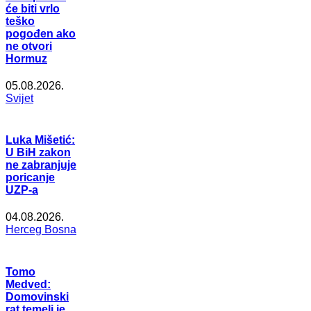
će biti vrlo
teško
pogođen ako
ne otvori
Hormuz
05.08.2026.
Svijet
Luka Mišetić:
U BiH zakon
ne zabranjuje
poricanje
UZP-a
04.08.2026.
Herceg Bosna
Tomo
Medved:
Domovinski
rat temelj je