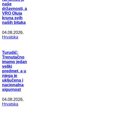
naše
državnosti, a
VRO Oluja
kruna svih
naših bitaka
04.08.2026.
Hrvatska
Turudić:
Trenutačno
imamo jedan
veliki
predmet, a u
njega je
uključena i
nacionalna
sigurnost
04.08.2026.
Hrvatska