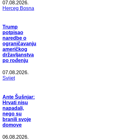
07.08.2026.
Herceg Bosna
Trump
potpisao
naredbe o
ograničavanju
američkog
državljanstva
po rođenju
07.08.2026.
Svijet
Ante Šušnjar:
Hrvati nisu
napadali,
nego su
branili svoje
domove
06.08.2026.