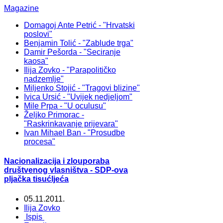
Magazine
Domagoj Ante Petrić - "Hrvatski
poslovi"
Benjamin Tolić - "Zablude trga"
Damir Pešorda - "Seciranje
kaosa"
Ilija Zovko - "Parapolitičko
nadzemlje"
Miljenko Stojić - "Tragovi blizine"
Ivica Ursić - "Uvijek nedjeljom"
Mile Prpa - "U oculusu"
Željko Primorac -
"Raskrinkavanje prijevara"
Ivan Mihael Ban - "Prosudbe
procesa"
Nacionalizacija i zlouporaba
društvenog vlasništva - SDP-ova
pljačka tisućljeća
05.11.2011.
Ilija Zovko
Ispis