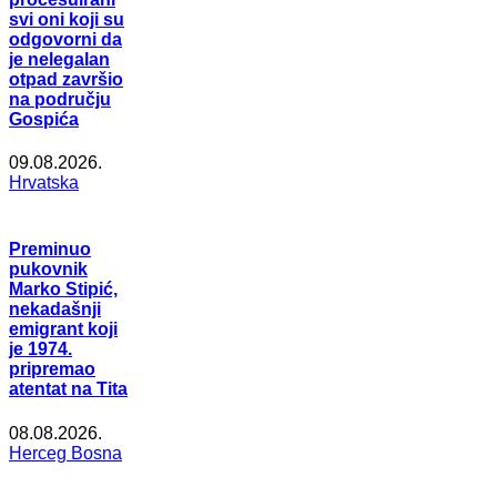
svi oni koji su
odgovorni da
je nelegalan
otpad završio
na području
Gospića
09.08.2026.
Hrvatska
Preminuo
pukovnik
Marko Stipić,
nekadašnji
emigrant koji
je 1974.
pripremao
atentat na Tita
08.08.2026.
Herceg Bosna