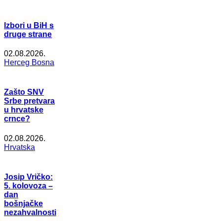
Izbori u BiH s
druge strane
02.08.2026.
Herceg Bosna
Zašto SNV
Srbe pretvara
u hrvatske
crnce?
02.08.2026.
Hrvatska
Josip Vričko:
5. kolovoza –
dan
bošnjačke
nezahvalnosti