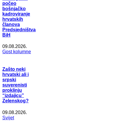
počeo
bošnjačko
kadroviranje
hrvatskih
članova
Predsjedništva
BiH
09.08.2026.
Gost kolumne
Zašto neki
hrvatski ali i
srpski
suverenisti
proklinju
“izdajicu”
Zelenskog?
09.08.2026.
Svijet