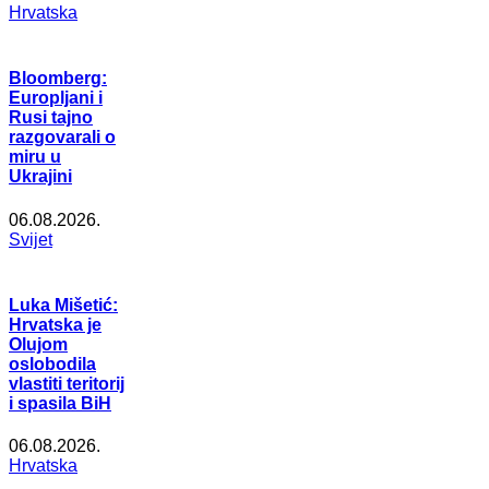
Hrvatska
Bloomberg:
Europljani i
Rusi tajno
razgovarali o
miru u
Ukrajini
06.08.2026.
Svijet
Luka Mišetić:
Hrvatska je
Olujom
oslobodila
vlastiti teritorij
i spasila BiH
06.08.2026.
Hrvatska