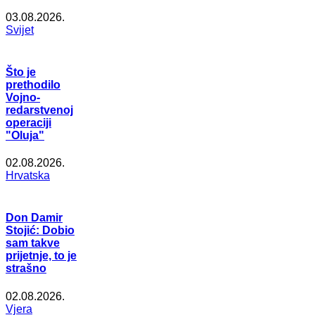
03.08.2026.
Svijet
Što je
prethodilo
Vojno-
redarstvenoj
operaciji
"Oluja"
02.08.2026.
Hrvatska
Don Damir
Stojić: Dobio
sam takve
prijetnje, to je
strašno
02.08.2026.
Vjera