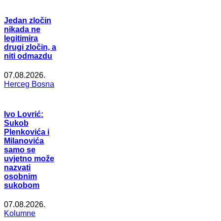
Jedan zločin
nikada ne
legitimira
drugi zločin, a
niti odmazdu
07.08.2026.
Herceg Bosna
Ivo Lovrić:
Sukob
Plenkovića i
Milanovića
samo se
uvjetno može
nazvati
osobnim
sukobom
07.08.2026.
Kolumne