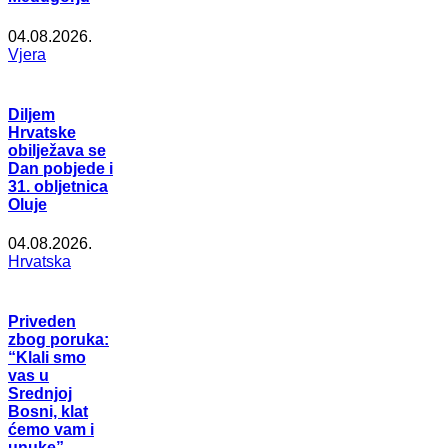
04.08.2026.
Vjera
Diljem
Hrvatske
obilježava se
Dan pobjede i
31. obljetnica
Oluje
04.08.2026.
Hrvatska
Priveden
zbog poruka:
“Klali smo
vas u
Srednjoj
Bosni, klat
ćemo vam i
unuke”