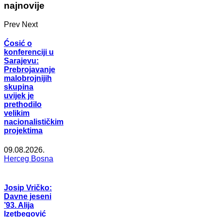
najnovije
Prev
Next
Ćosić o
konferenciji u
Sarajevu:
Prebrojavanje
malobrojnijih
skupina
uvijek je
prethodilo
velikim
nacionalističkim
projektima
09.08.2026.
Herceg Bosna
Josip Vričko:
Davne jeseni
’93. Alija
Izetbegović