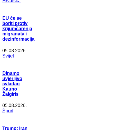
Hrvatska
EU će se
boriti protiv
krijumčarenja
migranata i
dezinformacija
05.08.2026.
Svijet
Dinamo
uvjerljivo
svladao
Kauno
Žalgiris
05.08.2026.
Šport
Trump: Iran