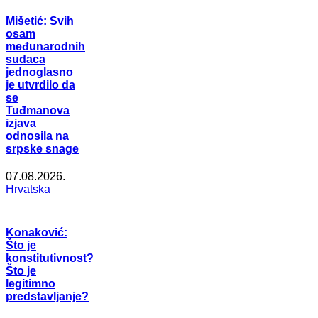
Mišetić: Svih
osam
međunarodnih
sudaca
jednoglasno
je utvrdilo da
se
Tuđmanova
izjava
odnosila na
srpske snage
07.08.2026.
Hrvatska
Konaković:
Što je
konstitutivnost?
Što je
legitimno
predstavljanje?