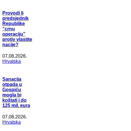
Provodi li
predsjednik
Republike
“crnu
operaciju”
protiv vlastite
nacije?
07.08.2026.
Hrvatska
Sanacija
otpada u
Gospiću
mogla bi
koštati i do
125 mil. eura
07.08.2026.
Hrvatska