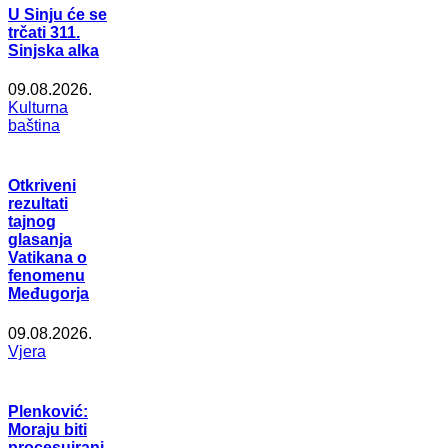
U Sinju će se
trčati 311.
Sinjska alka
09.08.2026.
Kulturna
baština
Otkriveni
rezultati
tajnog
glasanja
Vatikana o
fenomenu
Međugorja
09.08.2026.
Vjera
Plenković:
Moraju biti
procesuirani