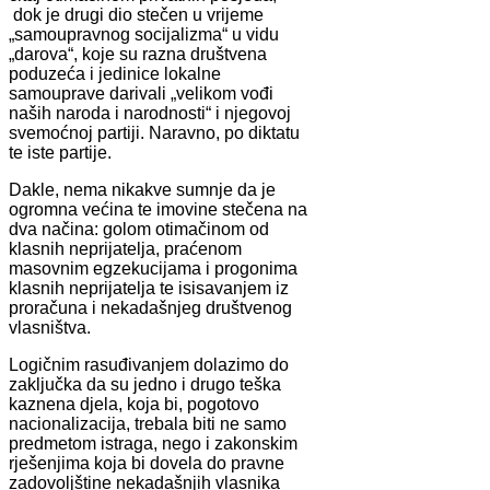
dok je drugi dio stečen u vrijeme
„samoupravnog socijalizma“ u vidu
„darova“, koje su razna društvena
poduzeća i jedinice lokalne
samouprave darivali „velikom vođi
naših naroda i narodnosti“ i njegovoj
svemoćnoj partiji. Naravno, po diktatu
te iste partije.
Dakle, nema nikakve sumnje da je
ogromna većina te imovine stečena na
dva načina: golom otimačinom od
klasnih neprijatelja, praćenom
masovnim egzekucijama i progonima
klasnih neprijatelja te isisavanjem iz
proračuna i nekadašnjeg društvenog
vlasništva.
Logičnim rasuđivanjem dolazimo do
zaključka da su jedno i drugo teška
kaznena djela, koja bi, pogotovo
nacionalizacija, trebala biti ne samo
predmetom istraga, nego i zakonskim
rješenjima koja bi dovela do pravne
zadovoljštine nekadašnjih vlasnika