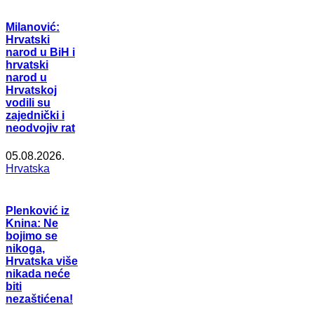
Milanović:
Hrvatski
narod u BiH i
hrvatski
narod u
Hrvatskoj
vodili su
zajednički i
neodvojiv rat
05.08.2026.
Hrvatska
Plenković iz
Knina: Ne
bojimo se
nikoga,
Hrvatska više
nikada neće
biti
nezaštićena!