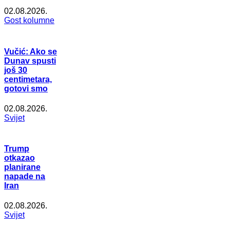
02.08.2026.
Gost kolumne
Vučić: Ako se
Dunav spusti
još 30
centimetara,
gotovi smo
02.08.2026.
Svijet
Trump
otkazao
planirane
napade na
Iran
02.08.2026.
Svijet