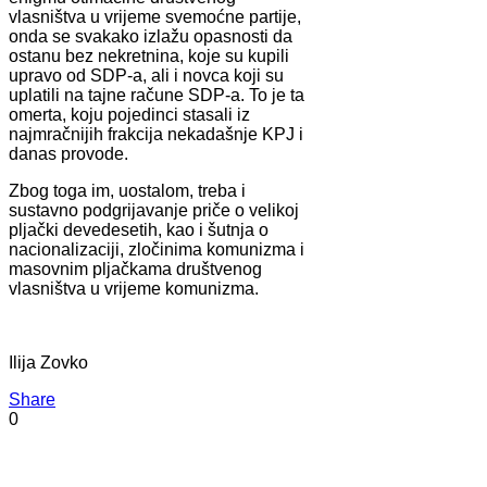
vlasništva u vrijeme svemoćne partije,
onda se svakako izlažu opasnosti da
ostanu bez nekretnina, koje su kupili
upravo od SDP-a, ali i novca koji su
uplatili na tajne račune SDP-a. To je ta
omerta, koju pojedinci stasali iz
najmračnijih frakcija nekadašnje KPJ i
danas provode.
Zbog toga im, uostalom, treba i
sustavno podgrijavanje priče o velikoj
pljački devedesetih, kao i šutnja o
nacionalizaciji, zločinima komunizma i
masovnim pljačkama društvenog
vlasništva u vrijeme komunizma.
Ilija Zovko
Share
0