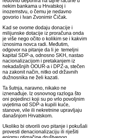
redovito deponira na tajne račune u
nekim bankama u Hrvatskoj i
inozemstvu, o čemu je nedavno
govorio i Ivan Zvonimir Čičak.
Kad se ovome dodaju donacije i
milijunske dotacije iz proračuna onda
je više nego očito o kolikim se i kakvim
iznosima novca radi. Međutim,
odgovor na pitanje da li je temeljni
kapital SDP-a, odnosno SKH, nastao
nacionalizacijom i pretakanjem iz
nekadašnjih OOUR-a i DPZ-a, stečen
na zakonit način, nitko od državnih
dužnosnika ne želi kazati.
Ta šutnja, naravno, nikako ne
iznenađuje. Iz osnovnog razloga što
oni pojedinci koji su po vrlo povoljnim
uvjetima od SDP-a kupili kuće,
stanove, vile ili nekretnine upravljaju
današnjom Hrvatskom.
Ukoliko bi otvorili ovo pitanje i pokušali
provesti denacionalizaciju ili riješiti
enigmu otimačine društvenog