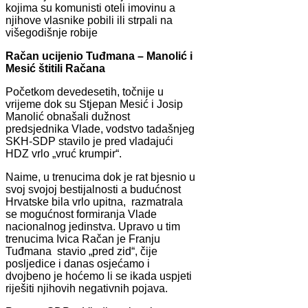
kojima su komunisti oteli imovinu a
njihove vlasnike pobili ili strpali na
višegodišnje robije
Račan ucijenio Tuđmana – Manolić i
Mesić štitili Račana
Početkom devedesetih, točnije u
vrijeme dok su Stjepan Mesić i Josip
Manolić obnašali dužnost
predsjednika Vlade, vodstvo tadašnjeg
SKH-SDP stavilo je pred vladajući
HDZ vrlo „vruć krumpir“.
Naime, u trenucima dok je rat bjesnio u
svoj svojoj bestijalnosti a budućnost
Hrvatske bila vrlo upitna, razmatrala
se mogućnost formiranja Vlade
nacionalnog jedinstva. Upravo u tim
trenucima Ivica Račan je Franju
Tuđmana stavio „pred zid“, čije
posljedice i danas osjećamo i
dvojbeno je hoćemo li se ikada uspjeti
riješiti njihovih negativnih pojava.