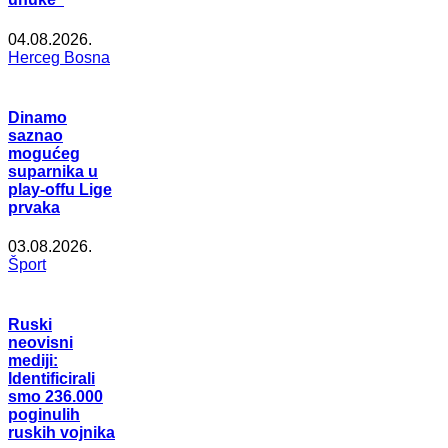
04.08.2026.
Herceg Bosna
Dinamo
saznao
mogućeg
suparnika u
play-offu Lige
prvaka
03.08.2026.
Šport
Ruski
neovisni
mediji:
Identificirali
smo 236.000
poginulih
ruskih vojnika