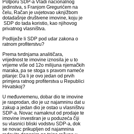
Potporu SDP-a Vladi nacionalnog
jedinstva, s Franjom Gregurićem na
čelu, Račan je uvjetovao uknjižbom
dotadašnje društvene imovine, koju je
SDP do tada koristio, kao njihovog
privatnog vlasništva.
Podliježe li SDP pod udar zakona o
ratnom profiterstvu?
Prema tvrdnjama analitičara,
vrijednost te imovine iznosila je u to
vrijeme više od 12o milijuna njemačkih
maraka, pa se stoga s pravom nameće
pitanje: Da li je ovo jedan od prvih
primjera ratnog profiterstva u Republici
Hrvatskoj?
U međuvremenu, dobar dio te imovine
je rasprodan, dio je uz najamninu dat u
zakup a jedan dio je ostao u vlasništvu
SDP-a. Novac namaknut od prodaje te
imovine investiran je u poduzeća čiji
su vlasnici bliski vodstvu SDP-a, dok
se novac prikupljen od najamnina