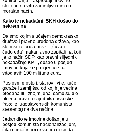
kontroliranju i rasprodaji imovine
stečene na vrlo zanimljiv i nimalo
moralan način.
Kako je nekadašnji SKH došao do
nekretnina
Da smo kojim slučajem demokratsko
društvo i pravno uređena država, kao
što nismo, onda bi se ti „čuvari
čudoređa“ makar javno zapitali na koji
je to način SDP, kao pravni slijednik
nekadašnje KPH, došao u posjed
imovine koja se procjenjuje na
vrtoglavih 100 milijuna eura.
Poslovni prostori, stanovi, vile, kuće,
garaže i zemljišta, od kojih je većina
prodana ili iznajmljena, samo su dio
plijena pravnih slijednika hrvatske
frakcije jugoslavenskih komunista,
stvorenog na dva načina.
Jedan dio te imovine došao je u
posjed komunista nacionalizacijom,
čitaj otimačinom privatnih posjeda,