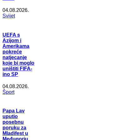
04.08.2026.
Svijet
UEFA s
Azijom i
Amerikama
pokreće
natjecanje
koje bi moglo
uništiti FIFA-
ino SP
04.08.2026.
Šport
Papa Lav
uputio
posebnu
poruku za
Mladifest u
Međugorju