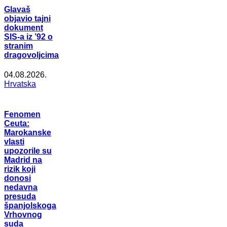
Glavaš
objavio tajni
dokument
SIS-a iz ’92 o
stranim
dragovoljcima
04.08.2026.
Hrvatska
Fenomen
Ceuta:
Marokanske
vlasti
upozorile su
Madrid na
rizik koji
donosi
nedavna
presuda
španjolskoga
Vrhovnog
suda