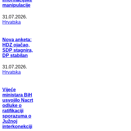
manipulacije
31.07.2026.
Hrvatska
Nova anketa:
HDZ ojačao,
SDP stagnira,
DP stabilan
31.07.2026.
Hrvatska
Vijeće
ministara BiH
usvojilo Nacrt
odluke o
ratifikaciji
sporazuma o
Južnoj
interkonekciji