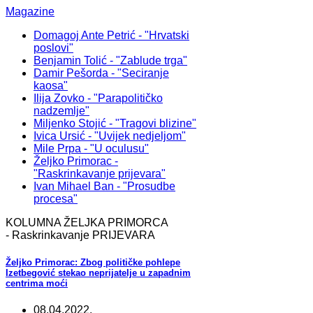
Magazine
Domagoj Ante Petrić - "Hrvatski
poslovi"
Benjamin Tolić - "Zablude trga"
Damir Pešorda - "Seciranje
kaosa"
Ilija Zovko - "Parapolitičko
nadzemlje"
Miljenko Stojić - "Tragovi blizine"
Ivica Ursić - "Uvijek nedjeljom"
Mile Prpa - "U oculusu"
Željko Primorac -
"Raskrinkavanje prijevara"
Ivan Mihael Ban - "Prosudbe
procesa"
KOLUMNA ŽELJKA PRIMORCA
- Raskrinkavanje PRIJEVARA
Željko Primorac: Zbog političke pohlepe
Izetbegović stekao neprijatelje u zapadnim
centrima moći
08.04.2022.