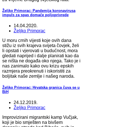
Željko Primorac: Pandemija koronavirusa
impuls za spas domaće poljoprivrede
14.04.2020.
Željko Primorac
U moru crnih vijesti koje ovih dana
stižu iz svih krajeva svijeta čovjek, želi
li opstati i vjerovati u budućnost, mora
gledati naprijed i dalje planirati kao da
se ništa ne događa oko njega. Tako je i
nas zanimalo kako ovu krizu epskih
razmjera preokrenuti i iskoristiti za
boljitak naše zemlje i našeg naroda.
Željko Primorac: Hrvatska granica čuva se u
BiH
24.12.2019.
Željko Primorac
Improvizirani migrantski kamp Vučjak,
koji je bio smješten na bivšem