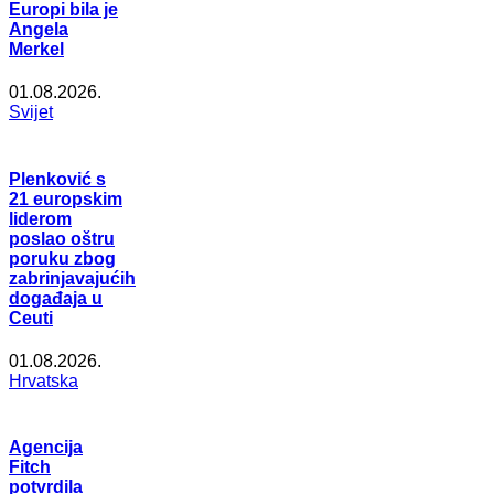
Europi bila je
Angela
Merkel
01.08.2026.
Svijet
Plenković s
21 europskim
liderom
poslao oštru
poruku zbog
zabrinjavajućih
događaja u
Ceuti
01.08.2026.
Hrvatska
Agencija
Fitch
potvrdila