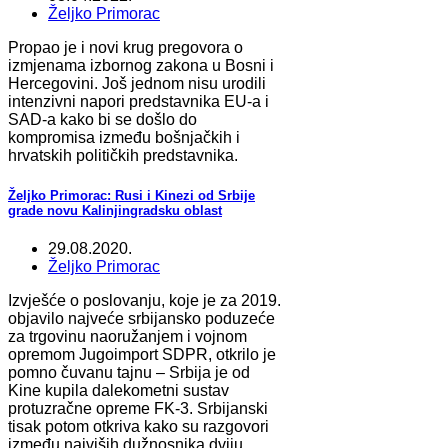
Željko Primorac
Propao je i novi krug pregovora o
izmjenama izbornog zakona u Bosni i
Hercegovini. Još jednom nisu urodili
intenzivni napori predstavnika EU-a i
SAD-a kako bi se došlo do
kompromisa između bošnjačkih i
hrvatskih političkih predstavnika.
Željko Primorac: Rusi i Kinezi od Srbije
grade novu Kalinjingradsku oblast
29.08.2020.
Željko Primorac
Izvješće o poslovanju, koje je za 2019.
objavilo najveće srbijansko poduzeće
za trgovinu naoružanjem i vojnom
opremom Jugoimport SDPR, otkrilo je
pomno čuvanu tajnu – Srbija je od
Kine kupila dalekometni sustav
protuzračne opreme FK-3. Srbijanski
tisak potom otkriva kako su razgovori
između najviših dužnosnika dviju