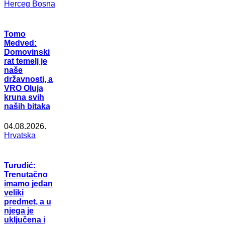
Herceg Bosna
Tomo
Medved:
Domovinski
rat temelj je
naše
državnosti, a
VRO Oluja
kruna svih
naših bitaka
04.08.2026.
Hrvatska
Turudić:
Trenutačno
imamo jedan
veliki
predmet, a u
njega je
uključena i