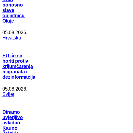
ponosno
slave
obljetnicu
Oluje
05.08.2026.
Hrvatska
EU će se
boriti protiv
krijumčarenja
migranata i
dezinformacija
05.08.2026.
Svijet
Dinamo
uvjerljivo
svladao
Kauno