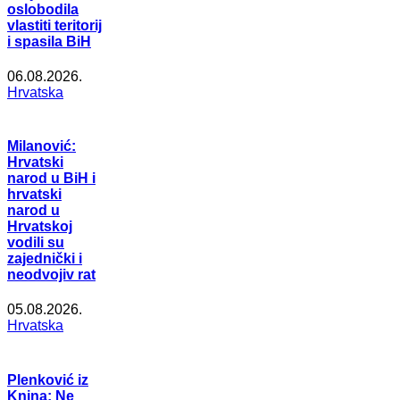
oslobodila
vlastiti teritorij
i spasila BiH
06.08.2026.
Hrvatska
Milanović:
Hrvatski
narod u BiH i
hrvatski
narod u
Hrvatskoj
vodili su
zajednički i
neodvojiv rat
05.08.2026.
Hrvatska
Plenković iz
Knina: Ne