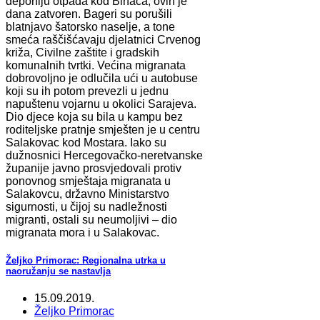
deponiju otpada kod Bihaća, ovih je
dana zatvoren. Bageri su porušili
blatnjavo šatorsko naselje, a tone
smeća raščišćavaju djelatnici Crvenog
križa, Civilne zaštite i gradskih
komunalnih tvrtki. Većina migranata
dobrovoljno je odlučila ući u autobuse
koji su ih potom prevezli u jednu
napuštenu vojarnu u okolici Sarajeva.
Dio djece koja su bila u kampu bez
roditeljske pratnje smješten je u centru
Salakovac kod Mostara. Iako su
dužnosnici Hercegovačko-neretvanske
županije javno prosvjedovali protiv
ponovnog smještaja migranata u
Salakovcu, državno Ministarstvo
sigurnosti, u čijoj su nadležnosti
migranti, ostali su neumoljivi – dio
migranata mora i u Salakovac.
Željko Primorac: Regionalna utrka u
naoružanju se nastavlja
15.09.2019.
Željko Primorac