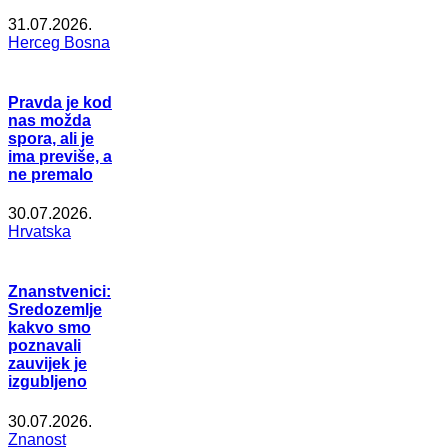
31.07.2026.
Herceg Bosna
Pravda je kod
nas možda
spora, ali je
ima previše, a
ne premalo
30.07.2026.
Hrvatska
Znanstvenici:
Sredozemlje
kakvo smo
poznavali
zauvijek je
izgubljeno
30.07.2026.
Znanost