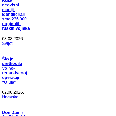
Ruski
neovisni
mediji:
Identificirali
smo 236.000
poginulih
ruskih vojnika
03.08.2026.
Svijet
Što je
prethodilo
Vojno-
redarstvenoj
operaciji
"Oluja"
02.08.2026.
Hrvatska
Don Damir