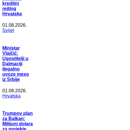
kreditni
rejting
Hrvatske
01.08.2026.
Svijet
Ministar
Vlajčić:
Ugostitelji u
Dalmaciji
ilegalno
uvoze meso
iz Srbije
01.08.2026.
Hrvatska
Trumpov plan
za Balkan:
Milijuni dolara
za projekte