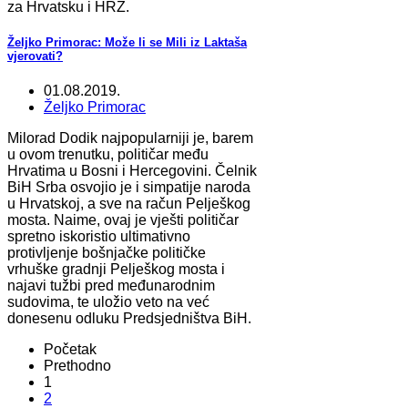
za Hrvatsku i HRZ.
Željko Primorac: Može li se Mili iz Laktaša
vjerovati?
01.08.2019.
Željko Primorac
Milorad Dodik najpopularniji je, barem
u ovom trenutku, političar među
Hrvatima u Bosni i Hercegovini. Čelnik
BiH Srba osvojio je i simpatije naroda
u Hrvatskoj, a sve na račun Pelješkog
mosta. Naime, ovaj je vješti političar
spretno iskoristio ultimativno
protivljenje bošnjačke političke
vrhuške gradnji Pelješkog mosta i
najavi tužbi pred međunarodnim
sudovima, te uložio veto na već
donesenu odluku Predsjedništva BiH.
Početak
Prethodno
1
2