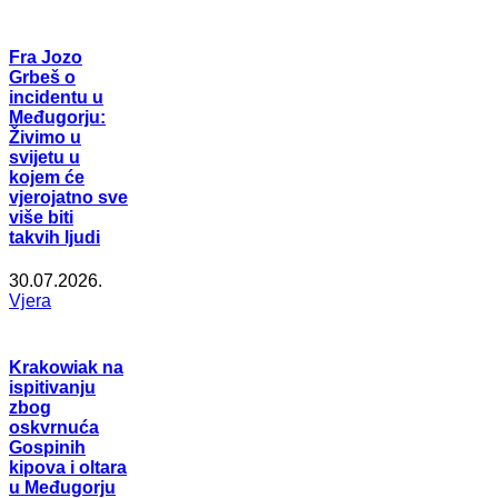
Fra Jozo
Grbeš o
incidentu u
Međugorju:
Živimo u
svijetu u
kojem će
vjerojatno sve
više biti
takvih ljudi
30.07.2026.
Vjera
Krakowiak na
ispitivanju
zbog
oskvrnuća
Gospinih
kipova i oltara
u Međugorju