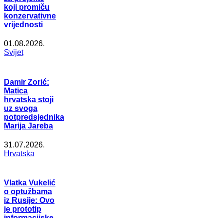
koji promiču
konzervativne
vrijednosti
01.08.2026.
Svijet
Damir Zorić:
Matica
hrvatska stoji
uz svoga
potpredsjednika
Marija Jareba
31.07.2026.
Hrvatska
Vlatka Vukelić
o optužbama
iz Rusije: Ovo
je prototip
informacijske