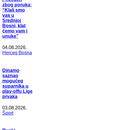
zbog poruka:
“Klali smo
vas u
Srednjoj
Bosni, klat
ćemo vam i
unuke”
04.08.2026.
Herceg Bosna
Dinamo
saznao
mogućeg
suparnika u
play-offu Lige
prvaka
03.08.2026.
Šport