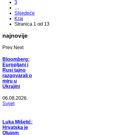
3
…
Slijedeće
Kraj
Stranica 1 od 13
najnovije
Prev
Next
Bloomberg:
Europljani i
Rusi tajno
razgovarali o
miru u
Ukrajini
06.08.2026.
Svijet
Luka Mišetić:
Hrvatska je
Olujom