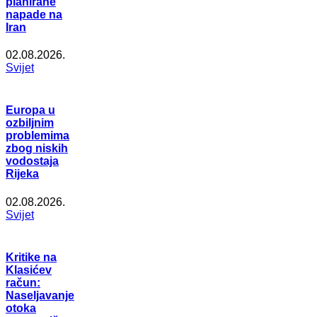
planirane
napade na
Iran
02.08.2026.
Svijet
Europa u
ozbiljnim
problemima
zbog niskih
vodostaja
Rijeka
02.08.2026.
Svijet
Kritike na
Klasićev
račun:
Naseljavanje
otoka