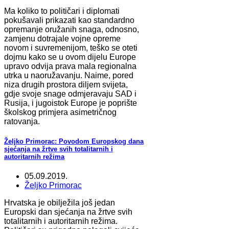
Ma koliko to političari i diplomati
pokušavali prikazati kao standardno
opremanje oružanih snaga, odnosno,
zamjenu dotrajale vojne opreme
novom i suvremenijom, teško se oteti
dojmu kako se u ovom dijelu Europe
upravo odvija prava mala regionalna
utrka u naoružavanju. Naime, pored
niza drugih prostora diljem svijeta,
gdje svoje snage odmjeravaju SAD i
Rusija, i jugoistok Europe je poprište
školskog primjera asimetričnog
ratovanja.
Željko Primorac: Povodom Europskog dana
sjećanja na žrtve svih totalitarnih i
autoritarnih režima
05.09.2019.
Željko Primorac
Hrvatska je obilježila još jedan
Europski dan sjećanja na žrtve svih
totalitarnih i autoritarnih režima.