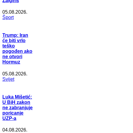
Žalgiris
05.08.2026.
Šport
Trump: Iran
će biti vrlo
teško
pogođen ako
ne otvori
Hormuz
05.08.2026.
Svijet
Luka Mišetić:
U BiH zakon
ne zabranjuje
poricanje
UZP-a
04.08.2026.