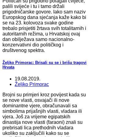
Političari su prigodno polagali cvijeće,
palili svijeće i tu i tamo držali
prigodničarske govore. Iako sam naziv
Europskog dana sjećanja kaže kako bi
se na 23. kolovoza svake godine
trebalo prisjetiti žrtava svih totalitarnih i
autoritarnih režima, u Hrvatskoj ovaj
dan obilježava samo nacionalno-
konzervativni dio političkog i
društvenog spektra.
Željko Primorac: Brisali su se i brišu tragovi
Hrvata
19.08.2019.
Željko Primorac
Brojni su primjeri kroz povijest kada su
se nove vlasti, osvajači ili nove
dominantne vjere, obračunavali sa
simbolima prijašnjih vlasti, vladara ili
vjera. Još za vrijeme egipatskih
dinastija nove vlasti (faraoni) znali su
prebrisati lica prethodnih vladara
ukoliko su zaključili kako su se