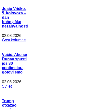
Josip Vričko:
5. kolovoza –
dan
bošnjačke
nezahvalnosti
02.08.2026.
Gost kolumne
Vučić: Ako se
Dunav spusti
još 30
centimetara,
gotovi smo
02.08.2026.
Svijet
Trump
otkazao