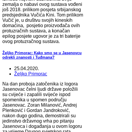
zemalja o nabavi ovog sustava vođeni
još 2018. prilikom posjeta srbijanskog
predsjednika Vučića Kini. Tom prilikom
Vučić je, u društvu svojih kineskih
domaćina, posjetio proizvođača ovih
protuzračnih sustava, a konačan
epilog posjete ugovor je za tri baterije
ovog protuzračnog sustava.
Željko Primorac: Kako smo se u Jasenovcu
odrekli znanosti i Tuđmana?
25.04.2020.
Željko Primorac
Na dan proboja zatočenika iz logora
Jasenovac čelni ljudi države položili
su cvijeće i zapalili svijeće ispod
spomenika u spomen području
Jasenovac. Zoran Milanović, Andrej
Plenković i Gordan Jandroković,
nakon dugo godina, demostrirali su
jedinstvo državnog vrha po pitanju
Jasenovca i događanja u ovom logoru
za vrijeme Drugog svjetskog rata.