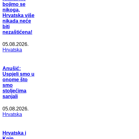
bojimo se
nikoga,
Hrvatska više
nikada neće
biti
nezaštićena!
05.08.2026.
Hrvatska
Anušić:
Uspjeli smo u
onome što
smo
stoljećima
sanjali
05.08.2026.
Hrvatska
Hrvatska i
Knin