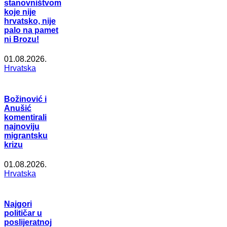
stanovništvom
koje nije
hrvatsko, nije
palo na pamet
ni Brozu!
01.08.2026.
Hrvatska
Božinović i
Anušić
komentirali
najnoviju
migrantsku
krizu
01.08.2026.
Hrvatska
Najgori
političar u
poslijeratnoj