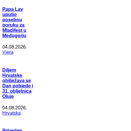
Papa Lav
uputio
posebnu
poruku za
Mladifest u
Međugorju
04.08.2026.
Vjera
Diljem
Hrvatske
obilježava se
Dan pobjede i
31. obljetnica
Oluje
04.08.2026.
Hrvatska
Priveden