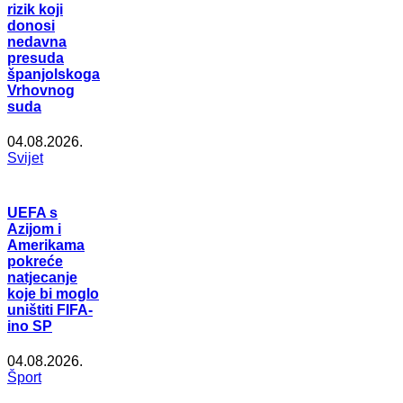
rizik koji
donosi
nedavna
presuda
španjolskoga
Vrhovnog
suda
04.08.2026.
Svijet
UEFA s
Azijom i
Amerikama
pokreće
natjecanje
koje bi moglo
uništiti FIFA-
ino SP
04.08.2026.
Šport