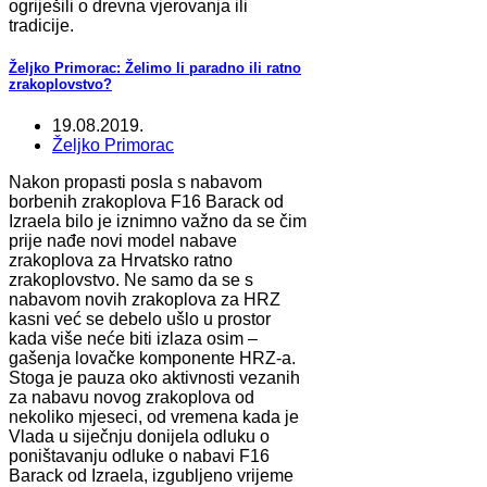
ogriješili o drevna vjerovanja ili
tradicije.
Željko Primorac: Želimo li paradno ili ratno
zrakoplovstvo?
19.08.2019.
Željko Primorac
Nakon propasti posla s nabavom
borbenih zrakoplova F16 Barack od
Izraela bilo je iznimno važno da se čim
prije nađe novi model nabave
zrakoplova za Hrvatsko ratno
zrakoplovstvo. Ne samo da se s
nabavom novih zrakoplova za HRZ
kasni već se debelo ušlo u prostor
kada više neće biti izlaza osim –
gašenja lovačke komponente HRZ-a.
Stoga je pauza oko aktivnosti vezanih
za nabavu novog zrakoplova od
nekoliko mjeseci, od vremena kada je
Vlada u siječnju donijela odluku o
poništavanju odluke o nabavi F16
Barack od Izraela, izgubljeno vrijeme