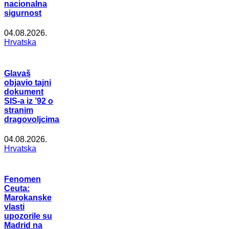
nacionalna
sigurnost
04.08.2026.
Hrvatska
Glavaš
objavio tajni
dokument
SIS-a iz ’92 o
stranim
dragovoljcima
04.08.2026.
Hrvatska
Fenomen
Ceuta:
Marokanske
vlasti
upozorile su
Madrid na