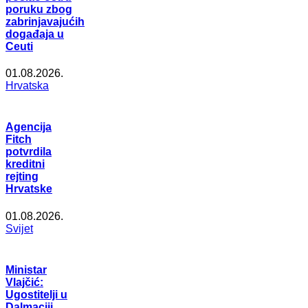
poruku zbog
zabrinjavajućih
događaja u
Ceuti
01.08.2026.
Hrvatska
Agencija
Fitch
potvrdila
kreditni
rejting
Hrvatske
01.08.2026.
Svijet
Ministar
Vlajčić:
Ugostitelji u
Dalmaciji