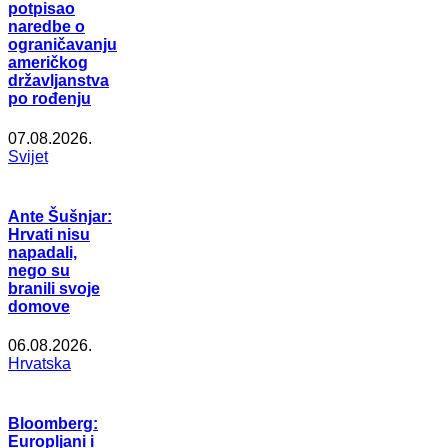
potpisao
naredbe o
ograničavanju
američkog
državljanstva
po rođenju
07.08.2026.
Svijet
Ante Šušnjar:
Hrvati nisu
napadali,
nego su
branili svoje
domove
06.08.2026.
Hrvatska
Bloomberg:
Europljani i