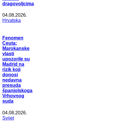
dragovoljcima
04.08.2026.
Hrvatska
Fenomen
Ceuta:
Marokanske
vlasti
upozorile su
Madrid na
rizik koji
donosi
nedavna
presuda
španjolskoga
Vrhovnog
suda
04.08.2026.
Svijet