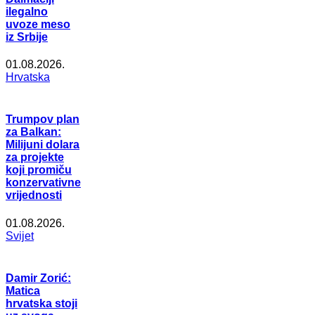
ilegalno
uvoze meso
iz Srbije
01.08.2026.
Hrvatska
Trumpov plan
za Balkan:
Milijuni dolara
za projekte
koji promiču
konzervativne
vrijednosti
01.08.2026.
Svijet
Damir Zorić:
Matica
hrvatska stoji