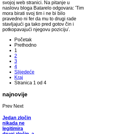
svojoj web stranici. Na pitanje u
naslovu bloga Batarelo odgovara: 'Tim
mora birati svoj tim i ne bi bilo
pravedno ni fer da mu to drugi rade
stavljajući ga tako pred gotov čin i
potkopavajući njegovu poziciju'.
Početak
Prethodno
1
2
3
4
Slijedeće
Kraj
Stranica 1 od 4
najnovije
Prev
Next
Jedan zločin
nikada ne
legitimira
drugi zločin, a