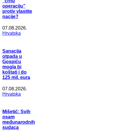
“crnu
operaciju”
protiv vlastite
nacije?
07.08.2026.
Hrvatska
Sanacija
otpada u
Gospiću
mogla bi
koštati i do
125 mil. eura
07.08.2026.
Hrvatska
Mišetić: Svih
osam
međunarodnih
sudaca