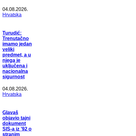
04.08.2026.
Hrvatska
Turudić:
Trenutačno
imamo jedan
veliki
predmet, a u
njega je
uključena i
nacionalna
sigurnost
04.08.2026.
Hrvatska
Glavaš
objavio tajni
dokument
SIS-a iz ’92 o
stranim