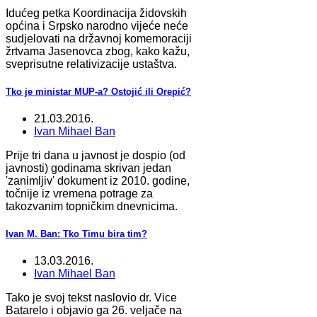
Idućeg petka Koordinacija židovskih
općina i Srpsko narodno vijeće neće
sudjelovati na državnoj komemoraciji
žrtvama Jasenovca zbog, kako kažu,
sveprisutne relativizacije ustaštva.
Tko je ministar MUP-a? Ostojić ili Orepić?
21.03.2016.
Ivan Mihael Ban
Prije tri dana u javnost je dospio (od
javnosti) godinama skrivan jedan
'zanimljiv' dokument iz 2010. godine,
točnije iz vremena potrage za
takozvanim topničkim dnevnicima.
Ivan M. Ban: Tko Timu bira tim?
13.03.2016.
Ivan Mihael Ban
Tako je svoj tekst naslovio dr. Vice
Batarelo i objavio ga 26. veljače na