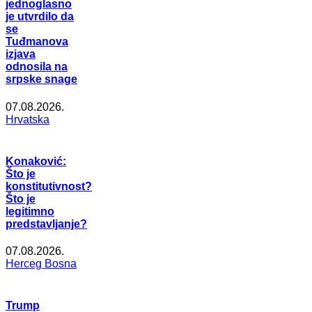
jednoglasno
je utvrdilo da
se
Tuđmanova
izjava
odnosila na
srpske snage
07.08.2026.
Hrvatska
Konaković:
Što je
konstitutivnost?
Što je
legitimno
predstavljanje?
07.08.2026.
Herceg Bosna
Trump