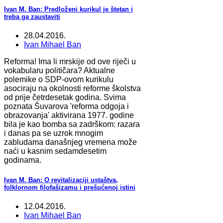
Ivan M. Ban: Predloženi kurikul je štetan i
treba ga zaustaviti
28.04.2016.
Ivan Mihael Ban
Reforma! Ima li mrskije od ove riječi u
vokabularu političara? Aktualne
polemike o SDP-ovom kurikulu
asociraju na okolnosti reforme školstva
od prije četrdesetak godina. Svima
poznata Šuvarova 'reforma odgoja i
obrazovanja' aktivirana 1977. godine
bila je kao bomba sa zadrškom: razara
i danas pa se uzrok mnogim
zabludama današnjeg vremena može
naći u kasnim sedamdesetim
godinama
.
Ivan M. Ban: O revitalizaciji ustaštva,
folklornom filofašizamu i prešućenoj istini
12.04.2016.
Ivan Mihael Ban