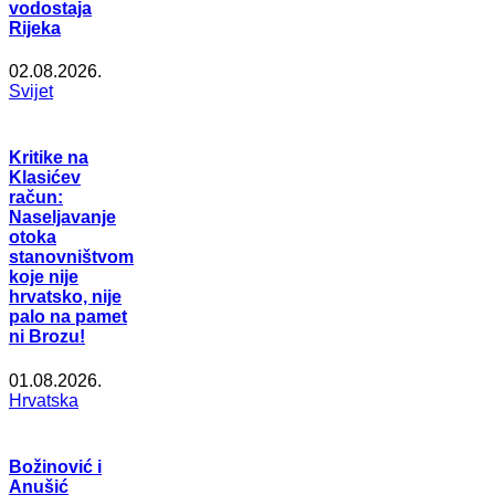
vodostaja
Rijeka
02.08.2026.
Svijet
Kritike na
Klasićev
račun:
Naseljavanje
otoka
stanovništvom
koje nije
hrvatsko, nije
palo na pamet
ni Brozu!
01.08.2026.
Hrvatska
Božinović i
Anušić