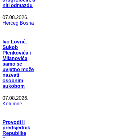
niti odmazdu
07.08.2026.
Herceg Bosna
Ivo Lovrić:
Sukob
Plenkovića i
Milanovića
samo se
uvjetno može
nazvati
osobnim
sukobom
07.08.2026.
Kolumne
Provodi li
predsjednik
Republike