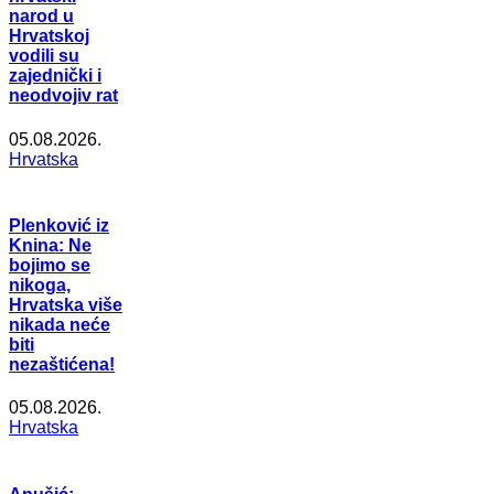
narod u
Hrvatskoj
vodili su
zajednički i
neodvojiv rat
05.08.2026.
Hrvatska
Plenković iz
Knina: Ne
bojimo se
nikoga,
Hrvatska više
nikada neće
biti
nezaštićena!
05.08.2026.
Hrvatska