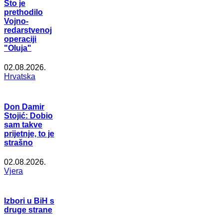
Što je
prethodilo
Vojno-
redarstvenoj
operaciji
"Oluja"
02.08.2026.
Hrvatska
Don Damir
Stojić: Dobio
sam takve
prijetnje, to je
strašno
02.08.2026.
Vjera
Izbori u BiH s
druge strane