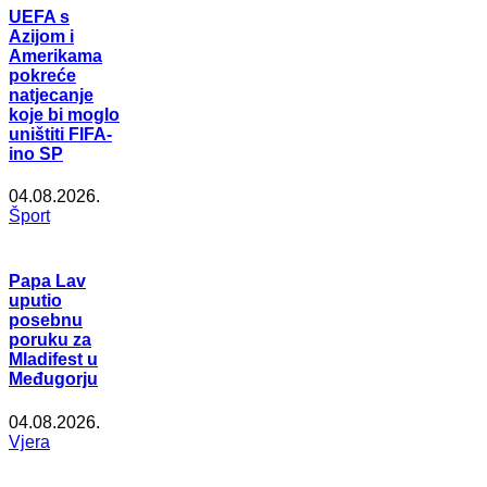
UEFA s
Azijom i
Amerikama
pokreće
natjecanje
koje bi moglo
uništiti FIFA-
ino SP
04.08.2026.
Šport
Papa Lav
uputio
posebnu
poruku za
Mladifest u
Međugorju
04.08.2026.
Vjera