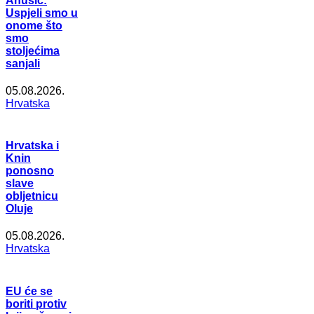
Anušić:
Uspjeli smo u
onome što
smo
stoljećima
sanjali
05.08.2026.
Hrvatska
Hrvatska i
Knin
ponosno
slave
obljetnicu
Oluje
05.08.2026.
Hrvatska
EU će se
boriti protiv