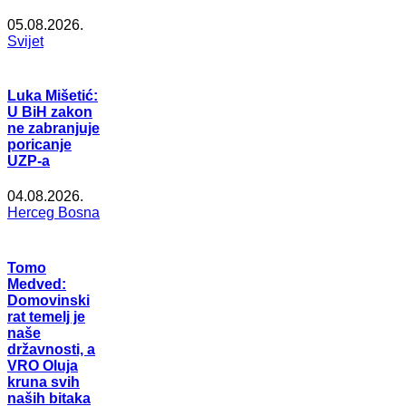
05.08.2026.
Svijet
Luka Mišetić:
U BiH zakon
ne zabranjuje
poricanje
UZP-a
04.08.2026.
Herceg Bosna
Tomo
Medved:
Domovinski
rat temelj je
naše
državnosti, a
VRO Oluja
kruna svih
naših bitaka