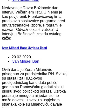
Nedavno je Davor Božinović dao
intervju Večernjem listu. U njemu je
kao povjerenik Plenkovićevog tima
predstavio sastavnice programa pred
unutarstranačke izbore. Program je
nazvan 'Odvažno za Hrvatsku'. U
intervjuu Božinović između ostalog
kaže:
Ivan Mihael Ban: Uvrjeda časti
20.02.2020.
Ivan Mihael Ban
Ovih dana je Zoran Milanović
prisegnuo za predsjednika RH. Svi koji
su glasali za HDZ-ovog
predsjedničkog kandidata pet će
godina na Pantovčaku gledati sliku i
priliku svog političkog poraza. Uzroka
porazu je mnogo a ni jedan se ne
može dovesti u svezu s uspjehom
stranaka koje su Milanoviću davale