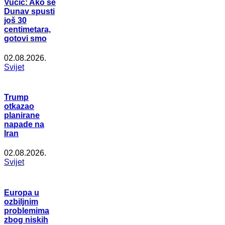
Vučić: Ako se
Dunav spusti
još 30
centimetara,
gotovi smo
02.08.2026.
Svijet
Trump
otkazao
planirane
napade na
Iran
02.08.2026.
Svijet
Europa u
ozbiljnim
problemima
zbog niskih