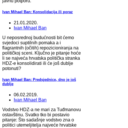
javnu potporu.
Ivan Mihael Ban: Konsolidacija ili poraz
21.01.2020.
Ivan Mihael Ban
U neposrednoj budućnosti bit ćemo
svjedoci suptilnih pomaka a i
flagrantnih (očitih) repozicioniranja na
političkoj sceni. Ključno je pitanje hoće
li se najveća hrvatska politička stranka
HDZ-e konsolidirati ili će još dublje
potonuti?
Ivan Mihael Ban: Predsjednice, dno je još
dublje
06.02.2019.
Ivan Mihael Ban
Vodstvo HDZ-a ne mari za Tuđmanovu
ostavštinu. Svatko tko bi postavio
pitanje: Što sadašnje vodstvo zna o
politici utemeljitelja najveće hrvatske