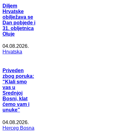
Diljem
Hrvatske
obilježava se
Dan pobjede i
31. obljetnica
Oluje
04.08.2026.
Hrvatska
Priveden
zbog poruka:
“Klali smo
vas u
Srednjoj
Bosni, klat
ćemo vam i
unuke”
04.08.2026.
Herceg Bosna