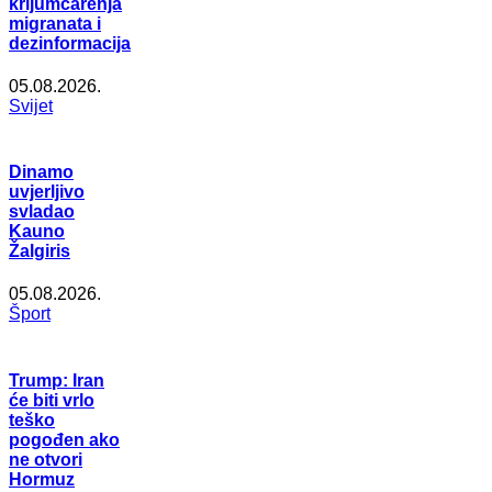
krijumčarenja
migranata i
dezinformacija
05.08.2026.
Svijet
Dinamo
uvjerljivo
svladao
Kauno
Žalgiris
05.08.2026.
Šport
Trump: Iran
će biti vrlo
teško
pogođen ako
ne otvori
Hormuz