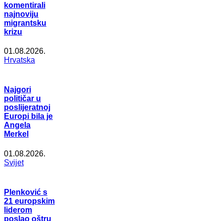
komentirali
najnoviju
migrantsku
krizu
01.08.2026.
Hrvatska
Najgori
političar u
poslijeratnoj
Europi bila je
Angela
Merkel
01.08.2026.
Svijet
Plenković s
21 europskim
liderom
poslao oštru