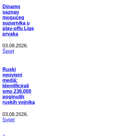
Dinamo
saznao
mogućeg
suparnika u
play-offu Lige
prvaka
03.08.2026.
Šport
Ruski
neovisni
mediji:
Identificirali
smo 236.000
poginulih
ruskih vojnika
03.08.2026.
Svijet