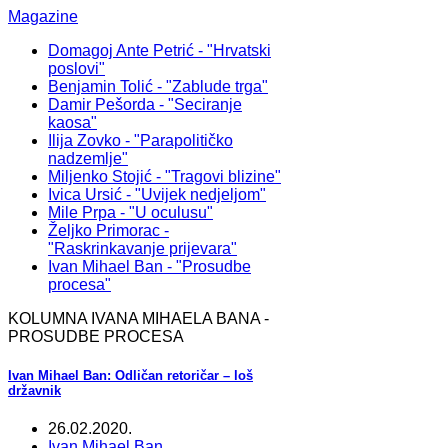
Magazine
Domagoj Ante Petrić - "Hrvatski
poslovi"
Benjamin Tolić - "Zablude trga"
Damir Pešorda - "Seciranje
kaosa"
Ilija Zovko - "Parapolitičko
nadzemlje"
Miljenko Stojić - "Tragovi blizine"
Ivica Ursić - "Uvijek nedjeljom"
Mile Prpa - "U oculusu"
Željko Primorac -
"Raskrinkavanje prijevara"
Ivan Mihael Ban - "Prosudbe
procesa"
KOLUMNA IVANA MIHAELA BANA -
PROSUDBE PROCESA
Ivan Mihael Ban: Odličan retoričar – loš
državnik
26.02.2020.
Ivan Mihael Ban