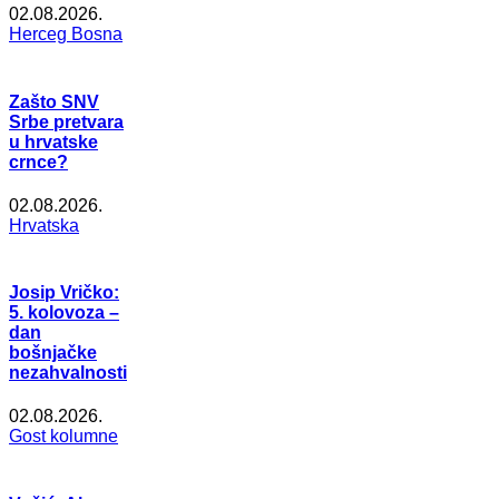
02.08.2026.
Herceg Bosna
Zašto SNV
Srbe pretvara
u hrvatske
crnce?
02.08.2026.
Hrvatska
Josip Vričko:
5. kolovoza –
dan
bošnjačke
nezahvalnosti
02.08.2026.
Gost kolumne