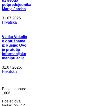
uz svoga
potpredsjednika
Marija Jareba
31.07.2026.
Hrvatska
Vlatka Vukelić
o optužbama
iz Rusije: Ovo
je prototip
informacijske
manipulacije
31.07.2026.
Hrvatska
Posjeti danas:
1606
Posjeti ovaj
tjedan:
29642