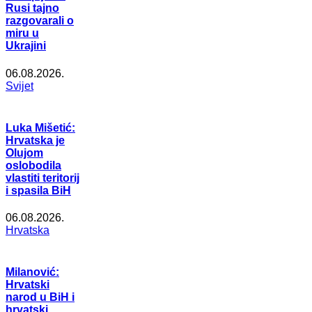
Rusi tajno
razgovarali o
miru u
Ukrajini
06.08.2026.
Svijet
Luka Mišetić:
Hrvatska je
Olujom
oslobodila
vlastiti teritorij
i spasila BiH
06.08.2026.
Hrvatska
Milanović:
Hrvatski
narod u BiH i
hrvatski