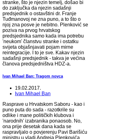
stranke, što je njezin temelj, došao bi
do zaključka da njezin sadašnji
predsjednik o ostavštini dr. Franje
Tuđmanovoj ne zna puno, a to što o
njoj zna posve je nebitno. Plenković se
poziva na prvog hrvatskog
predsjednika samo kada ima potrebu
'neukom' članstvu stranke i ostatku
svijeta objašnjavati pojam mirne
reintegracije. I to je sve. Kakav njezin
sadašnji predsjednik - takva je većina
članova predsjedništva HDZ-a.
Ivan Mihael Ban: Tragom novca
19.02.2017.
Ivan Mihael Ban
Rasprave u Hrvatskom Saboru - kao i
puno puta do sada - razotkrile su
odlike i mane političkih klubova i
'narodnih' izabranika ponaosob. No,
ona prije desetak dana kada se
raspravljalo o povjerenju Pavi Barišiću
ministru u vladi Andreja Plenkovića