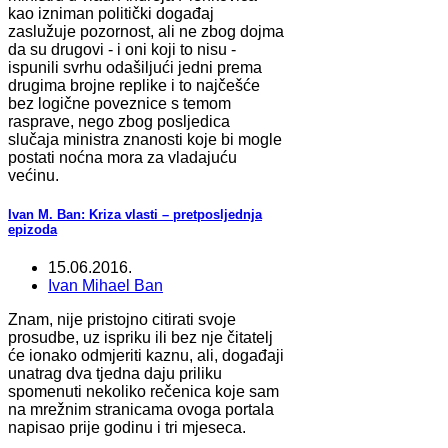
kao izniman politički događaj
zaslužuje pozornost, ali ne zbog dojma
da su drugovi - i oni koji to nisu -
ispunili svrhu odašiljući jedni prema
drugima brojne replike i to najčešće
bez logične poveznice s temom
rasprave, nego zbog posljedica
slučaja ministra znanosti koje bi mogle
postati noćna mora za vladajuću
većinu.
Ivan M. Ban: Kriza vlasti – pretposljednja
epizoda
15.06.2016.
Ivan Mihael Ban
Znam, nije pristojno citirati svoje
prosudbe, uz ispriku ili bez nje čitatelj
će ionako odmjeriti kaznu, ali, događaji
unatrag dva tjedna daju priliku
spomenuti nekoliko rečenica koje sam
na mrežnim stranicama ovoga portala
napisao prije godinu i tri mjeseca.