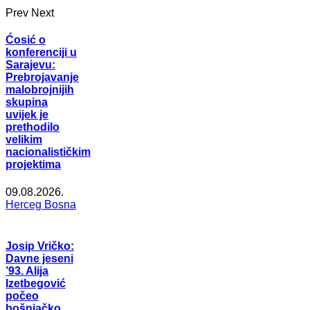
Prev
Next
Ćosić o
konferenciji u
Sarajevu:
Prebrojavanje
malobrojnijih
skupina
uvijek je
prethodilo
velikim
nacionalističkim
projektima
09.08.2026.
Herceg Bosna
Josip Vričko:
Davne jeseni
’93. Alija
Izetbegović
počeo
bošnjačko