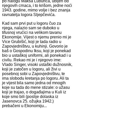
po nalogu Maksa Luburića, ubijen od
njegovih crnaca, i to krišom, jedne noći
1943. godine, mimo volje i bez znanja
ravnatelja logora Sljepčevića.
Kad sam prvi put u logoru čuo za
njega, nalazio sam se duboko u
tifusnoj vrućici na velikom tavanu
Ekonomije. Vijest o njemu prenio mi je
Vice Grubišić, koji je tada radio u
Zapovjedništvu, u kuhinji. Govorio je
baš o Gospodinu Iksu, koji je ponekad
bio u ustaškoj uniformi, ali ponekad i u
civilu. Rekao mi je i njegovo ime:
Vlado Singer, visoki ustaški dužnosnik,
koji je zatočen u logoru, ali živi u
posebnoj sobi u Zapovjedništvu, te
ima slobodu kretanja po logoru. Ali ta
je vijest bila samo jedna od mnogih
koje su tada do mene stizale: o užasu
koji je trajao, o događajima u Kuli iz
koje smo bili (poslije dolaska iz
Jasenovca 25. ožujka 1942.)
prebačeni u Ekonomiju...