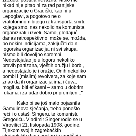
nikad nije pitao ni za rad partijske
organizacije u Gradiški, kao ni u
Lepoglavi, a pogotovo ne o
vratolomnom bijegu iz transporta smrti,
kojega smo, nas nekolicina komunista,
organizirali i izveli. Samo, gledajući
danas retrospektivno, može se, možda,
po nekim indicijama, zaključiti da ni
logorska organizacija, ni svi skupa,
nismo bili dovoljno spremni.
Nedostojalao je u logoru nekoliko
pravih partizana, vještih oružju i borbi,
a nedostajalo je i oružje. Onih nekoliko
bombi i (mislim) revolvera, za koje sam
znao da ih organizacija ima i čuva,
mogli su biti efikasni – samo u dobrim
rukama i za udar dobro pripremljen..."
Kako bi se još malo pojasnila
Gamulinova sjećanja, treba ponešto
reći i o ustaši Singeru, te komunistu
Gregoriću. Vladimir Singer rodio se u
Virovitici 21. listopada 1908. godine.
Tijekom svojih zagrebačkih
studentskih dana postao je središnja