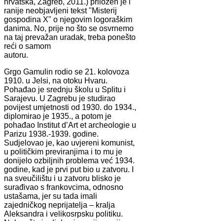
hrvatska, Zagreb, 2011.) priložen je i
ranije neobjavljeni tekst "Misterij
gospodina X" o njegovim logoraškim
danima. No, prije no što se osvrnemo
na taj prevažan uradak, treba ponešto
reći o samom
autoru.
Grgo Gamulin rodio se 21. kolovoza
1910. u Jelsi, na otoku Hvaru.
Pohađao je srednju školu u Splitu i
Sarajevu. U Zagrebu je studirao
povijest umjetnosti od 1930. do 1934.,
diplomirao je 1935., a potom je
pohađao Institut d’Art et archeologie u
Parizu 1938.-1939. godine.
Sudjelovao je, kao uvjereni komunist,
u političkim previranjima i to mu je
donijelo ozbiljnih problema već 1934.
godine, kad je prvi put bio u zatvoru. I
na sveučilištu i u zatvoru blisko je
surađivao s frankovcima, odnosno
ustašama, jer su tada imali
zajedničkog neprijatelja – kralja
Aleksandra i velikosrpsku politiku.