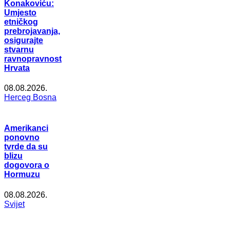
Konakoviću:
Umjesto
etničkog
prebrojavanja,
osigurajte
stvarnu
ravnopravnost
Hrvata
08.08.2026.
Herceg Bosna
Amerikanci
ponovno
tvrde da su
blizu
dogovora o
Hormuzu
08.08.2026.
Svijet