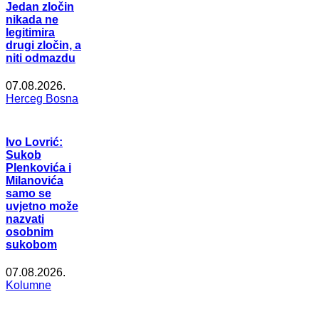
Jedan zločin
nikada ne
legitimira
drugi zločin, a
niti odmazdu
07.08.2026.
Herceg Bosna
Ivo Lovrić:
Sukob
Plenkovića i
Milanovića
samo se
uvjetno može
nazvati
osobnim
sukobom
07.08.2026.
Kolumne