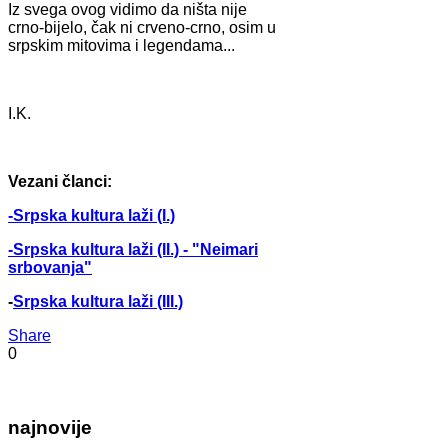
Iz svega ovog vidimo da ništa nije
crno-bijelo, čak ni crveno-crno, osim u
srpskim mitovima i legendama...
I.K.
Vezani članci:
-Srpska kultura laži (I.)
-Srpska kultura laži (II.) - "Neimari
srbovanja"
-
Srpska kultura laži (III.)
Share
0
najnovije