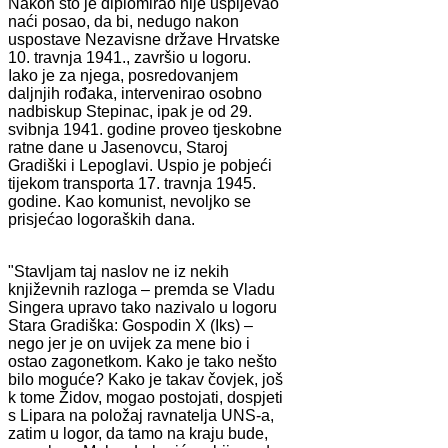
Nakon što je diplomirao nije uspijevao
naći posao, da bi, nedugo nakon
uspostave Nezavisne države Hrvatske
10. travnja 1941., završio u logoru.
Iako je za njega, posredovanjem
daljnjih rođaka, intervenirao osobno
nadbiskup Stepinac, ipak je od 29.
svibnja 1941. godine proveo tjeskobne
ratne dane u Jasenovcu, Staroj
Gradiški i Lepoglavi. Uspio je pobjeći
tijekom transporta 17. travnja 1945.
godine. Kao komunist, nevoljko se
prisjećao logoraških dana.
"Stavljam taj naslov ne iz nekih
književnih razloga – premda se Vladu
Singera upravo tako nazivalo u logoru
Stara Gradiška: Gospodin X (Iks) –
nego jer je on uvijek za mene bio i
ostao zagonetkom. Kako je tako nešto
bilo moguće? Kako je takav čovjek, još
k tome Židov, mogao postojati, dospjeti
s Lipara na položaj ravnatelja UNS-a,
zatim u logor, da tamo na kraju bude,