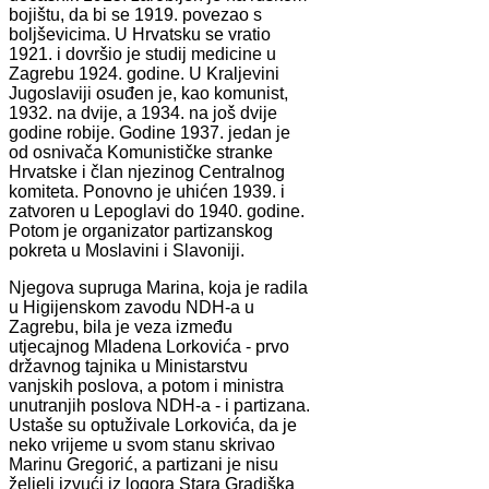
bojištu, da bi se 1919. povezao s
boljševicima. U Hrvatsku se vratio
1921. i dovršio je studij medicine u
Zagrebu 1924. godine. U Kraljevini
Jugoslaviji osuđen je, kao komunist,
1932. na dvije, a 1934. na još dvije
godine robije. Godine 1937. jedan je
od osnivača Komunističke stranke
Hrvatske i član njezinog Centralnog
komiteta. Ponovno je uhićen 1939. i
zatvoren u Lepoglavi do 1940. godine.
Potom je organizator partizanskog
pokreta u Moslavini i Slavoniji.
Njegova supruga Marina, koja je radila
u Higijenskom zavodu NDH-a u
Zagrebu, bila je veza između
utjecajnog Mladena Lorkovića - prvo
državnog tajnika u Ministarstvu
vanjskih poslova, a potom i ministra
unutranjih poslova NDH-a - i partizana.
Ustaše su optuživale Lorkovića, da je
neko vrijeme u svom stanu skrivao
Marinu Gregorić, a partizani je nisu
željeli izvući iz logora Stara Gradiška