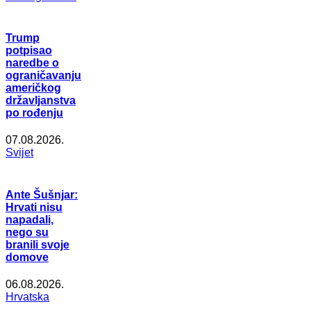
Trump
potpisao
naredbe o
ograničavanju
američkog
državljanstva
po rođenju
07.08.2026.
Svijet
Ante Šušnjar:
Hrvati nisu
napadali,
nego su
branili svoje
domove
06.08.2026.
Hrvatska