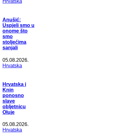
Hrvatska
Anušić:
Uspjeli smo u
onome što
smo
stoljećima
sanjali
05.08.2026.
Hrvatska
Hrvatska i
Knin
ponosno
slave
obljetnicu
Oluje
05.08.2026.
Hrvatska