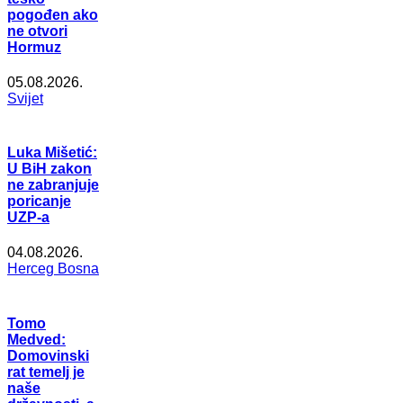
pogođen ako
ne otvori
Hormuz
05.08.2026.
Svijet
Luka Mišetić:
U BiH zakon
ne zabranjuje
poricanje
UZP-a
04.08.2026.
Herceg Bosna
Tomo
Medved:
Domovinski
rat temelj je
naše