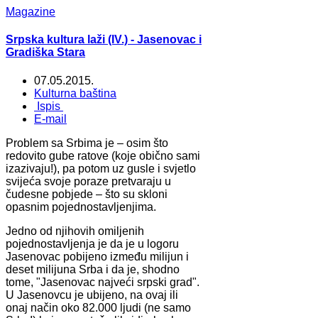
Magazine
Srpska kultura laži (IV.) - Jasenovac i
Gradiška Stara
07.05.2015.
Kulturna baština
Ispis
E-mail
Problem sa Srbima je – osim što
redovito gube ratove (koje obično sami
izazivaju!), pa potom uz gusle i svjetlo
svijeća svoje poraze pretvaraju u
čudesne pobjede – što su skloni
opasnim pojednostavljenjima.
Jedno od njihovih omiljenih
pojednostavljenja je da je u logoru
Jasenovac pobijeno između milijun i
deset milijuna Srba i da je, shodno
tome, "Jasenovac najveći srpski grad".
U Jasenovcu je ubijeno, na ovaj ili
onaj način oko 82.000 ljudi (ne samo