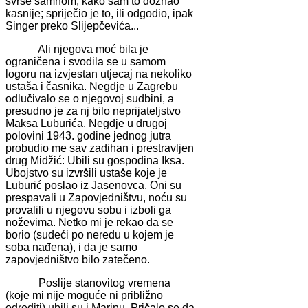
svrše samnom, kako sam to doznao
kasnije; spriječio je to, ili odgodio, ipak
Singer preko Slijepčevića...
Ali njegova moć bila je
ograničena i svodila se u samom
logoru na izvjestan utjecaj na nekoliko
ustaša i časnika. Negdje u Zagrebu
odlučivalo se o njegovoj sudbini, a
presudno je za nj bilo neprijateljstvo
Maksa Luburića. Negdje u drugoj
polovini 1943. godine jednog jutra
probudio me sav zadihan i prestravljen
drug Midžić: Ubili su gospodina Iksa.
Ubojstvo su izvršili ustaše koje je
Luburić poslao iz Jasenovca. Oni su
prespavali u Zapovjedništvu, noću su
provalili u njegovu sobu i izboli ga
noževima. Netko mi je rekao da se
borio (sudeći po neredu u kojem je
soba nađena), i da je samo
zapovjedništvo bilo zatečeno.
Poslije stanovitog vremena
(koje mi nije moguće ni približno
odrediti) ubili su i Marinu. Pričalo se da