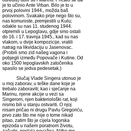
je to učinio Ante Vrban. Bilo je to u
prvoj polovini 1944., možda baš
polovinom. Svakako prije nego što su,
nas komuniste, premjestili u Kulu;
odakle su nas 11. studenog 1944.
otpremili u Lepoglavu, gdje smo ostali
do 16. i 17. travnja 1945., kad su nas
vlakom, u dvije kompozicije, vratili
natrag na likvidaciju u Jasenovac.
(Probili smo zid našeg vagona i
pobjegli između Popovače i Kutine. Od
oko 1500 lepoglavskih zatočenika
spasilo se jedva pedesetak.)
Slučaj Vlade Singera utonuo je
u moj zaborav, u teške dane koje je
trebalo zaboraviti; kao i sjećanje na
Marinu, njene akcije u vezi sa
Singerom, njen bakteriološki rat, koji
nismo bili u stanju ostvariti. O njoj
nisam pričao ni drugu Pavlu Gregoriću,
prvo zato što me nije o tome nikad
pitao, zatim što je cijela logorska
epizoda u našem poratnom životu,
začudo, postala nevažna. Nitko me