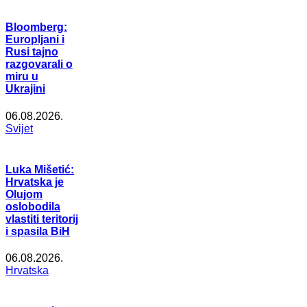
Bloomberg:
Europljani i
Rusi tajno
razgovarali o
miru u
Ukrajini
06.08.2026.
Svijet
Luka Mišetić:
Hrvatska je
Olujom
oslobodila
vlastiti teritorij
i spasila BiH
06.08.2026.
Hrvatska