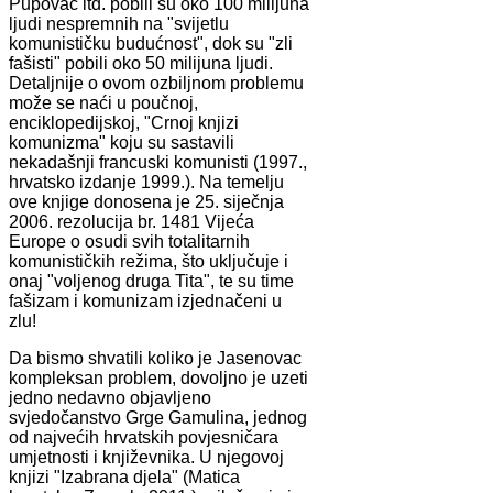
Pupovac itd. pobili su oko 100 milijuna
ljudi nespremnih na "svijetlu
komunističku budućnost", dok su "zli
fašisti" pobili oko 50 milijuna ljudi.
Detaljnije o ovom ozbiljnom problemu
može se naći u poučnoj,
enciklopedijskoj, "Crnoj knjizi
komunizma" koju su sastavili
nekadašnji francuski komunisti (1997.,
hrvatsko izdanje 1999.). Na temelju
ove knjige donosena je 25. siječnja
2006. rezolucija br. 1481 Vijeća
Europe o osudi svih totalitarnih
komunističkih režima, što uključuje i
onaj "voljenog druga Tita", te su time
fašizam i komunizam izjednačeni u
zlu!
Da bismo shvatili koliko je Jasenovac
kompleksan problem, dovoljno je uzeti
jedno nedavno objavljeno
svjedočanstvo Grge Gamulina, jednog
od najvećih hrvatskih povjesničara
umjetnosti i književnika. U njegovoj
knjizi "Izabrana djela" (Matica