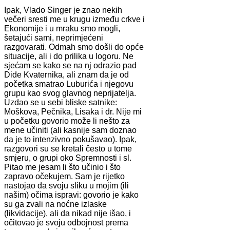
Ipak, Vlado Singer je znao nekih
večeri sresti me u krugu između crkve i
Ekonomije i u mraku smo mogli,
šetajući sami, neprimjećeni
razgovarati. Odmah smo došli do opće
situacije, ali i do prilika u logoru. Ne
sjećam se kako se na nj odrazio pad
Dide Kvaternika, ali znam da je od
početka smatrao Luburića i njegovu
grupu kao svog glavnog neprijatelja.
Uzdao se u sebi bliske satnike:
Moškova, Pečnika, Lisaka i dr. Nije mi
u početku govorio može li nešto za
mene učiniti (ali kasnije sam doznao
da je to intenzivno pokušavao). Ipak,
razgovori su se kretali često u tome
smjeru, o grupi oko Spremnosti i sl.
Pitao me jesam li što učinio i što
zapravo očekujem. Sam je rijetko
nastojao da svoju sliku u mojim (ili
našim) očima ispravi: govorio je kako
su ga zvali na noćne izlaske
(likvidacije), ali da nikad nije išao, i
očitovao je svoju odbojnost prema