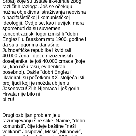
Srba!) koje su ustaše likvidirale zbog
različitih razloga. Još se očekuju
nužna objektivna istraživanja neovisna
o nacifašističkoj I komunističkoj
ideologiji. Ovdje se, kao i uvijek, mora
spomenuti da su suvremeni
koncentracijski logor izmislili "dobri
Englezi" u Burskom ratu 1900. godine i
da su u logorima današnje
Južnoafričke republike likvidirali
40.000 žena i djece nizozemskih
doseljenika, te još 40.000 crnaca (koje
su, kao nižu rasu, evidentirali
posebno!). Dakle "dobri Englezi"
likvidirali su početkom XX. stoljeća isti
broj ljudi koji je možda ubijen u
Jasenovcu! Zlih Njemaca i još gorih
Hrvata nije bilo ni
blizu!
Drugi ozbiljan problem je u
razumijevanju šire slike. Naime, "dobri
komunisti", čije ideje baštine "naši
velikani" Josipović, Mesić, Milanović,