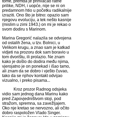
tome, premda je prihvaćao ratne
prilike, NDH, i uopće, nije se ni on
predamnom htio u početku radikalnije
izraziti. Ono što je bitno: opazio sam
njegovu evoluciju, a tek nešto kasnije
(mislim u zimi 1943.) on mi je rekao o
svom dodiru s Marinom.
Marina Gregorić nalazila se odvojena
od ostalih žena, u tzv. Bolnici, u
Velikom krugu, a znao sam je katkad
vidjeti na prozoru dok sam boravio u
tom dvorištu, ili prolazio. Ne znam
kako je došlo do dodira među njima,
vjerojatno je on ponekad i išao tamo,
ali znam da se dobro i vješto čuvao,
tako da se njihov kontakt odvijao
vizualno, i preko pisama...
Kroz prozor Radnog odsjeka
vidio sam jednog dana Marinu kako
pred Zapovjedništvom stoji, pod
stražom, spremna, sa zavežljajem.
Oko nje kretao se nervozno, ali očito
dobro raspoložen Vlado Singer.