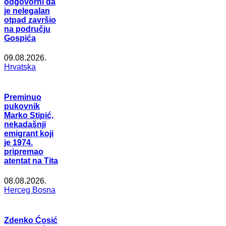
odgovorni da
je nelegalan
otpad završio
na području
Gospića
09.08.2026.
Hrvatska
Preminuo
pukovnik
Marko Stipić,
nekadašnji
emigrant koji
je 1974.
pripremao
atentat na Tita
08.08.2026.
Herceg Bosna
Zdenko Ćosić