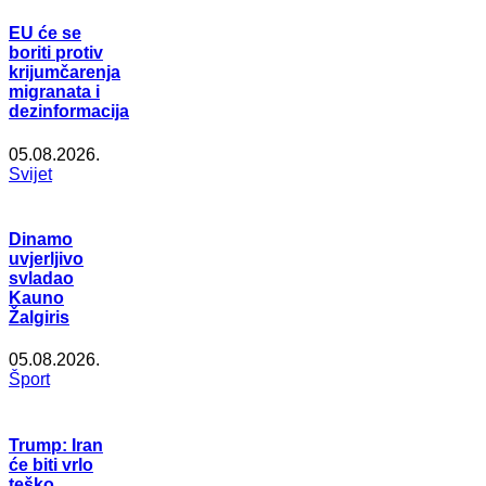
EU će se
boriti protiv
krijumčarenja
migranata i
dezinformacija
05.08.2026.
Svijet
Dinamo
uvjerljivo
svladao
Kauno
Žalgiris
05.08.2026.
Šport
Trump: Iran
će biti vrlo
teško