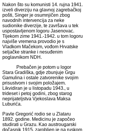
Nakon što su komunisti 14. rujna 1941.
izveli diverziju na glavnoj zagrebačkoj
pošti, Singer je osumnjičen zbog
navodnih intervencija za neke
sudionike diverzije, te završava u tek
uspostavljenom logoru Jasenovac.
Tijekom zime 1941.-1942. u tom logoru
najviše vremena provodio je s
Vladkom Mačekom, vođom Hrvatske
seljačke stranke i nesuđenim
poglavnikom NDH.
Prebačen je potom u logor
Stara Gradiška, gdje zbunjuje Grgu
Gamulina i ostale zatvorenike svojim
prisustvom i svojim položajem.
Likvidiran je u listopadu 1943., u
trideset i petoj godini, zbog starog
neprijateljstva Vjekoslava Maksa
Luburića.
Pavle Gregorić rodio se u Zlataru
1892. godine. Medicinu je započeo
studirati u Grazu. Kao austrougarski
dočasnik 1915. zarobljen je na ruskom