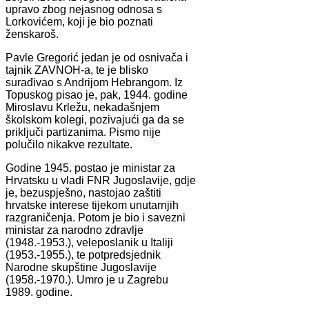
upravo zbog nejasnog odnosa s
Lorkovićem, koji je bio poznati
ženskaroš.
Pavle Gregorić jedan je od osnivača i
tajnik ZAVNOH-a, te je blisko
surađivao s Andrijom Hebrangom. Iz
Topuskog pisao je, pak, 1944. godine
Miroslavu Krležu, nekadašnjem
školskom kolegi, pozivajući ga da se
priključi partizanima. Pismo nije
polučilo nikakve rezultate.
Godine 1945. postao je ministar za
Hrvatsku u vladi FNR Jugoslavije, gdje
je, bezuspješno, nastojao zaštiti
hrvatske interese tijekom unutarnjih
razgraničenja. Potom je bio i savezni
ministar za narodno zdravlje
(1948.-1953.), veleposlanik u Italiji
(1953.-1955.), te potpredsjednik
Narodne skupštine Jugoslavije
(1958.-1970.). Umro je u Zagrebu
1989. godine.