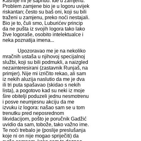
Kasnije mi je šapnuo: Ide u zamjenu.
Problem zamjene bio je u logoru uvijek
riskantan; često su baš oni, koji su bili
traženi u zamjenu, preko noći nestajali.
Bio je to, čuli smo, Luburićev princip
da ne pušta iz svojih logora tako lako
žive logoraše, osobito intelektualce i
neka poznatija imena...
Upozoravao me je na nekoliko
mračnih ustaša u njihovoj specijalnoj
službi, koji su bili podmukli, a naizgled
nezainteresirani (zastavnik Runjaš, na
primjer). Nije mi izričito rekao, ali sam
iz nekih aluzija naslutio da me je dva
ili tri puta spašavao (skidao s nekih
lista), a pogotovo kad su neki iz moje
šire obitelji poduzeli jednu nesmotrenu
i posve neumjesnu akciju da me
izvuku iz logora: našao sam se u tom
trenutku pred neposrednom
likvidacijom, pošto je poručnik Gadžić
uvidio da sam, tobože, tako važno ime.
Te noći trebalo je (poslije preslušanja
koje ni on nije mogao spriječiti) da