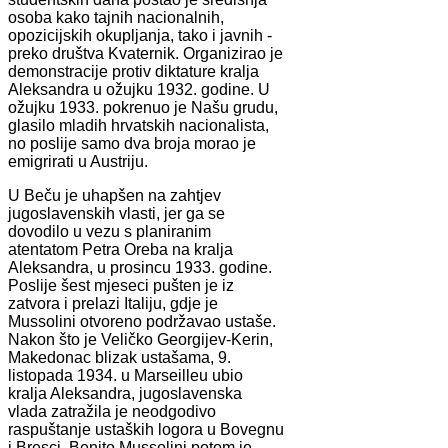
osoba kako tajnih nacionalnih,
opozicijskih okupljanja, tako i javnih -
preko društva Kvaternik. Organizirao je
demonstracije protiv diktature kralja
Aleksandra u ožujku 1932. godine. U
ožujku 1933. pokrenuo je Našu grudu,
glasilo mladih hrvatskih nacionalista,
no poslije samo dva broja morao je
emigrirati u Austriju.
U Beču je uhapšen na zahtjev
jugoslavenskih vlasti, jer ga se
dovodilo u vezu s planiranim
atentatom Petra Oreba na kralja
Aleksandra, u prosincu 1933. godine.
Poslije šest mjeseci pušten je iz
zatvora i prelazi Italiju, gdje je
Mussolini otvoreno podržavao ustaše.
Nakon što je Veličko Georgijev-Kerin,
Makedonac blizak ustašama, 9.
listopada 1934. u Marseilleu ubio
kralja Aleksandra, jugoslavenska
vlada zatražila je neodgodivo
raspuštanje ustaških logora u Bovegnu
i Bresci. Benito Mussolini potom je