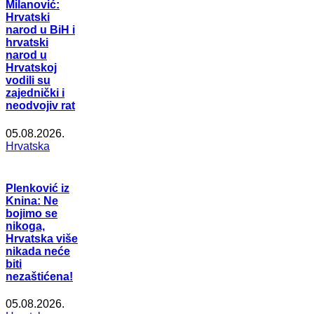
Milanović:
Hrvatski
narod u BiH i
hrvatski
narod u
Hrvatskoj
vodili su
zajednički i
neodvojiv rat
05.08.2026.
Hrvatska
Plenković iz
Knina: Ne
bojimo se
nikoga,
Hrvatska više
nikada neće
biti
nezaštićena!
05.08.2026.