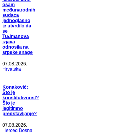
osam
međunarodnih
sudaca
jednoglasno
je utvrdilo da
se
Tuđmanova
izjava
odnosila na
srpske snage
07.08.2026.
Hrvatska
Konaković:
Što je
konstitutivnost?
Što je
legitimno
predstavljanje?
07.08.2026.
Herceg Bosna