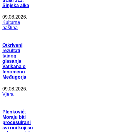
trčati 311.
Sinjska alka
09.08.2026.
Kulturna
baština
Otkriveni
rezultati
tajnog
glasanja
Vatikana o
fenomenu
Međugorja
09.08.2026.
Vjera
Plenković:
Moraju biti
procesuirani
svi oni koji su