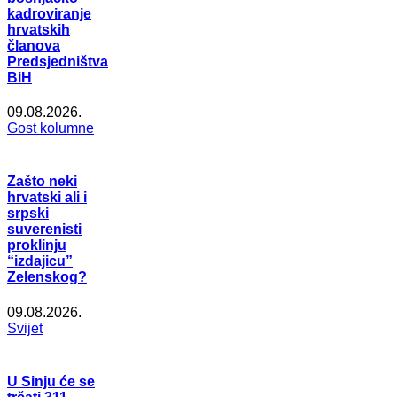
kadroviranje
hrvatskih
članova
Predsjedništva
BiH
09.08.2026.
Gost kolumne
Zašto neki
hrvatski ali i
srpski
suverenisti
proklinju
“izdajicu”
Zelenskog?
09.08.2026.
Svijet
U Sinju će se