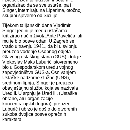
organizirao da se sve ustaše, pa i
Singer, interniraju na Liparima, otočnoj
skupini sjeverno od Sicilije.
Tijekom talijanskih dana Vladimir
Singer jedini je među ustašama
kritizirao način života Ante Pavelića, ali
mu je bio posve odan. U Zagreb se
vratio u travnju 1941., da bi u svibnju
preuzeo vođenje Osobnog odjela
Glavnog ustaškog stana (GUS), dok je
Vjekoslav Maks Luburić istovremeno
bio u Gospodarskom uredu vojnog
zapovjedništva GUS-a. Osnivanjem
Ustaške nadzorne službe (UNS),
sredinom lipnja, Singer je preuzeo
obavještajnu službu koja se nazivala
Ured II. U srpnju je Ured III. (Ustaške
obrane, ali i organizacije
koncentracijskih logora), preuzeo
Luburić i ubrzo je došlo do otvorenih
sukoba dvojice posve oprečnih
karaktera.