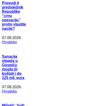
Provodi li
predsjednik
Republike
“crnu
operaciju”
protiv vlastite
nacije?
07.08.2026.
Hrvatska
Sanacija
otpada u
Gospiću
mogla bi
koštati i do
125 mil. eura
07.08.2026.
Hrvatska
Mišetić: Svih