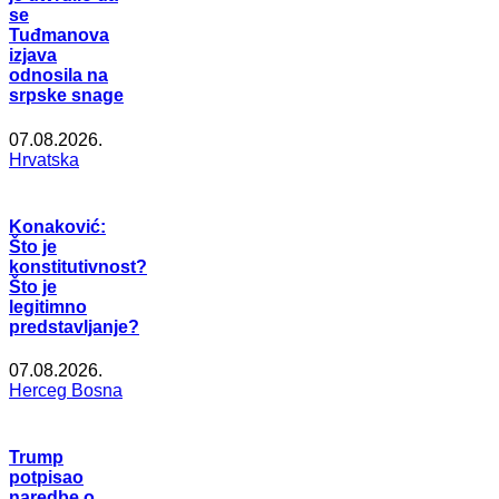
se
Tuđmanova
izjava
odnosila na
srpske snage
07.08.2026.
Hrvatska
Konaković:
Što je
konstitutivnost?
Što je
legitimno
predstavljanje?
07.08.2026.
Herceg Bosna
Trump
potpisao
naredbe o