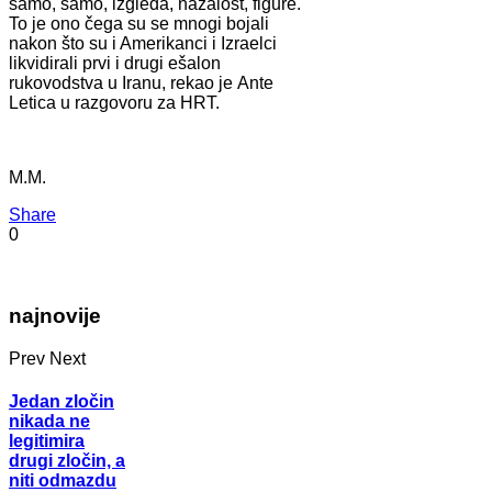
samo, samo, izgleda, nažalost, figure.
To je ono čega su se mnogi bojali
nakon što su i Amerikanci i Izraelci
likvidirali prvi i drugi ešalon
rukovodstva u Iranu, rekao je Ante
Letica u razgovoru za HRT.
M.M.
Share
0
najnovije
Prev
Next
Jedan zločin
nikada ne
legitimira
drugi zločin, a
niti odmazdu