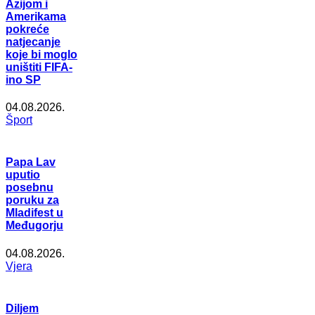
Azijom i
Amerikama
pokreće
natjecanje
koje bi moglo
uništiti FIFA-
ino SP
04.08.2026.
Šport
Papa Lav
uputio
posebnu
poruku za
Mladifest u
Međugorju
04.08.2026.
Vjera
Diljem