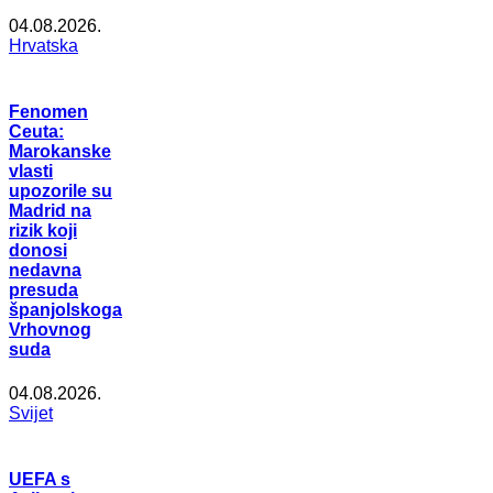
04.08.2026.
Hrvatska
Fenomen
Ceuta:
Marokanske
vlasti
upozorile su
Madrid na
rizik koji
donosi
nedavna
presuda
španjolskoga
Vrhovnog
suda
04.08.2026.
Svijet
UEFA s