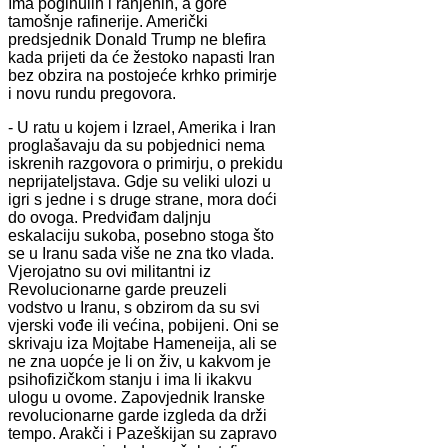
Ima poginulih i ranjenih, a gore
tamošnje rafinerije. Američki
predsjednik Donald Trump ne blefira
kada prijeti da će žestoko napasti Iran
bez obzira na postojeće krhko primirje
i novu rundu pregovora.
- U ratu u kojem i Izrael, Amerika i Iran
proglašavaju da su pobjednici nema
iskrenih razgovora o primirju, o prekidu
neprijateljstava. Gdje su veliki ulozi u
igri s jedne i s druge strane, mora doći
do ovoga. Predviđam daljnju
eskalaciju sukoba, posebno stoga što
se u Iranu sada više ne zna tko vlada.
Vjerojatno su ovi militantni iz
Revolucionarne garde preuzeli
vodstvo u Iranu, s obzirom da su svi
vjerski vođe ili većina, pobijeni. Oni se
skrivaju iza Mojtabe Hameneija, ali se
ne zna uopće je li on živ, u kakvom je
psihofizičkom stanju i ima li ikakvu
ulogu u ovome. Zapovjednik Iranske
revolucionarne garde izgleda da drži
tempo. Arakči i Pazeškijan su zapravo