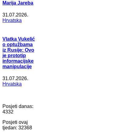
Marija Jareba
31.07.2026.
Hrvatska
Vlatka Vukelić
o optužbama
iz Rusije: Ovo
je prototip
informacijske
manipulacije
31.07.2026.
Hrvatska
Posjeti danas:
4332
Posjeti ovaj
tjedan:
32368