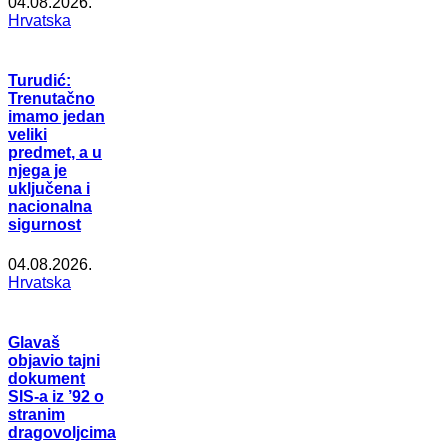
04.08.2026.
Hrvatska
Turudić:
Trenutačno
imamo jedan
veliki
predmet, a u
njega je
uključena i
nacionalna
sigurnost
04.08.2026.
Hrvatska
Glavaš
objavio tajni
dokument
SIS-a iz ’92 o
stranim
dragovoljcima