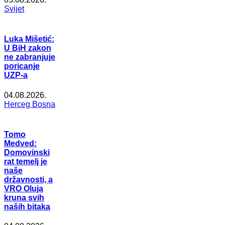
Svijet
Luka Mišetić:
U BiH zakon
ne zabranjuje
poricanje
UZP-a
04.08.2026.
Herceg Bosna
Tomo
Medved:
Domovinski
rat temelj je
naše
državnosti, a
VRO Oluja
kruna svih
naših bitaka