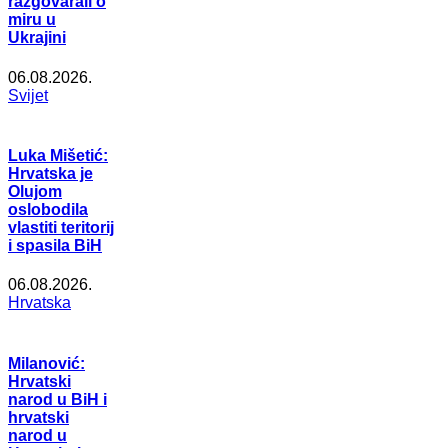
razgovarali o
miru u
Ukrajini
06.08.2026.
Svijet
Luka Mišetić:
Hrvatska je
Olujom
oslobodila
vlastiti teritorij
i spasila BiH
06.08.2026.
Hrvatska
Milanović:
Hrvatski
narod u BiH i
hrvatski
narod u