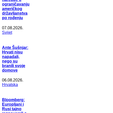
ograničavanju
američkog
državljanstva
po rođenju
07.08.2026.
Svijet
Ante Šušnjar:
Hrvati nisu
napadali,
nego su
branili svoje
domove
06.08.2026.
Hrvatska
Bloomberg:
Europljani i
Rusi tajno