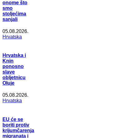
onome što
smo
stoljećima
sanjali
05.08.2026.
Hrvatska
Hrvatska i
Knin
ponosno
slave
obljetnicu
Oluje
05.08.2026.
Hrvatska
EU će se
boriti protiv
krijumčarenja
migranata i