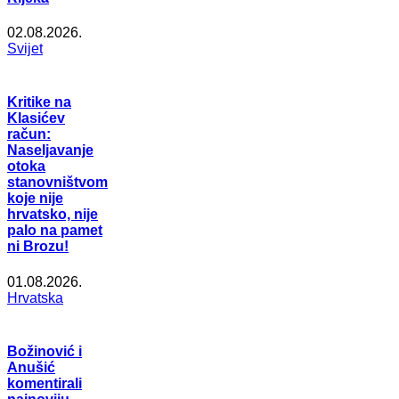
02.08.2026.
Svijet
Kritike na
Klasićev
račun:
Naseljavanje
otoka
stanovništvom
koje nije
hrvatsko, nije
palo na pamet
ni Brozu!
01.08.2026.
Hrvatska
Božinović i
Anušić
komentirali