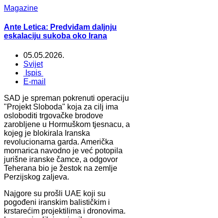
Magazine
Ante Letica: Predviđam daljnju
eskalaciju sukoba oko Irana
05.05.2026.
Svijet
Ispis
E-mail
SAD je spreman pokrenuti operaciju
"Projekt Sloboda" koja za cilj ima
osloboditi trgovačke brodove
zarobljene u Hormuškom tjesnacu, a
kojeg je blokirala Iranska
revolucionarna garda. Američka
mornarica navodno je već potopila
jurišne iranske čamce, a odgovor
Teherana bio je žestok na zemlje
Perzijskog zaljeva.
Najgore su prošli UAE koji su
pogođeni iranskim balističkim i
krstarećim projektilima i dronovima.