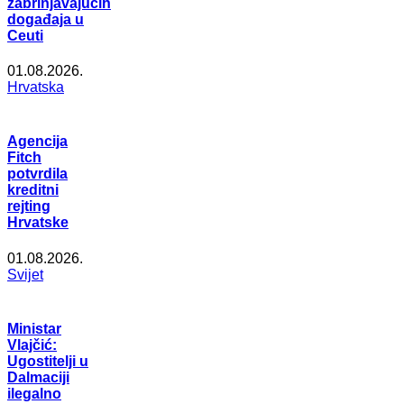
zabrinjavajućih
događaja u
Ceuti
01.08.2026.
Hrvatska
Agencija
Fitch
potvrdila
kreditni
rejting
Hrvatske
01.08.2026.
Svijet
Ministar
Vlajčić:
Ugostitelji u
Dalmaciji
ilegalno