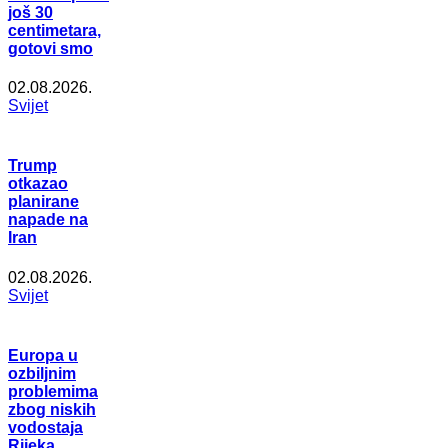
još 30
centimetara,
gotovi smo
02.08.2026.
Svijet
Trump
otkazao
planirane
napade na
Iran
02.08.2026.
Svijet
Europa u
ozbiljnim
problemima
zbog niskih
vodostaja
Rijeka