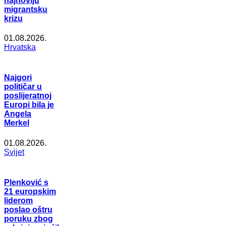
najnoviju
migrantsku
krizu
01.08.2026.
Hrvatska
Najgori
političar u
poslijeratnoj
Europi bila je
Angela
Merkel
01.08.2026.
Svijet
Plenković s
21 europskim
liderom
poslao oštru
poruku zbog