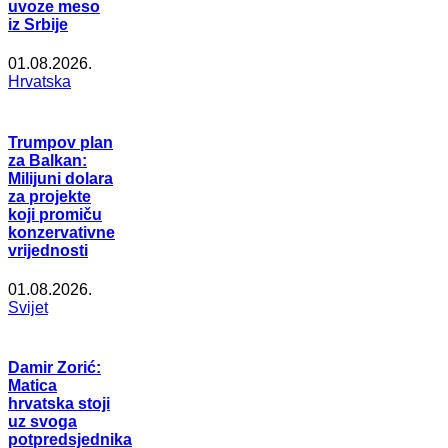
uvoze meso
iz Srbije
01.08.2026.
Hrvatska
Trumpov plan
za Balkan:
Milijuni dolara
za projekte
koji promiču
konzervativne
vrijednosti
01.08.2026.
Svijet
Damir Zorić:
Matica
hrvatska stoji
uz svoga
potpredsjednika