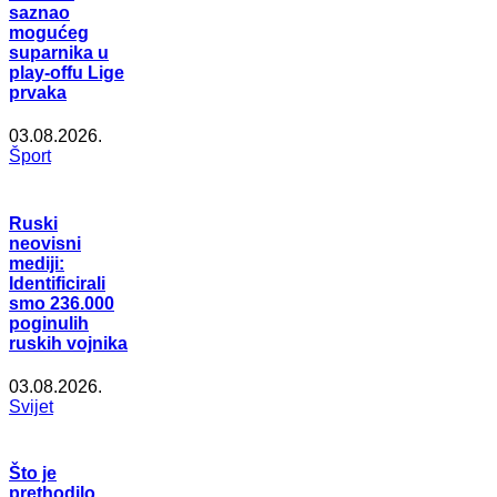
saznao
mogućeg
suparnika u
play-offu Lige
prvaka
03.08.2026.
Šport
Ruski
neovisni
mediji:
Identificirali
smo 236.000
poginulih
ruskih vojnika
03.08.2026.
Svijet
Što je
prethodilo