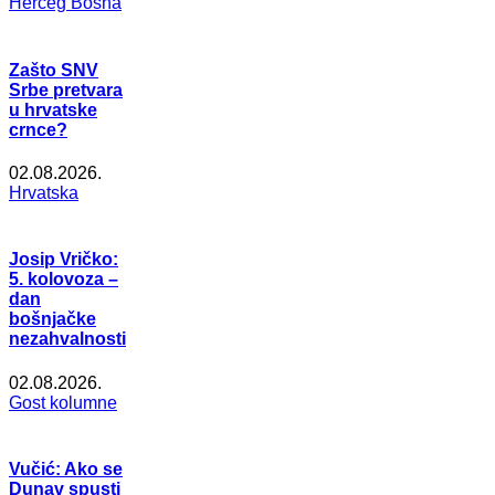
Herceg Bosna
Zašto SNV
Srbe pretvara
u hrvatske
crnce?
02.08.2026.
Hrvatska
Josip Vričko:
5. kolovoza –
dan
bošnjačke
nezahvalnosti
02.08.2026.
Gost kolumne
Vučić: Ako se
Dunav spusti