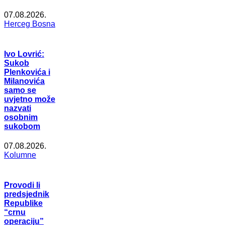
07.08.2026.
Herceg Bosna
Ivo Lovrić:
Sukob
Plenkovića i
Milanovića
samo se
uvjetno može
nazvati
osobnim
sukobom
07.08.2026.
Kolumne
Provodi li
predsjednik
Republike
“crnu
operaciju”