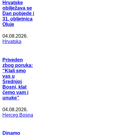
Hrvatske
obilježava se
Dan pobjede i
31. obljetnica
Oluje
04.08.2026.
Hrvatska
Priveden
zbog poruka:
“Klali smo
vas u
Srednjoj
Bosni, klat
ćemo vam i
unuke”
04.08.2026.
Herceg Bosna
Dinamo