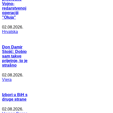
Vojno-
redarstvenoj
operaciji
"Oluja"
02.08.2026.
Hrvatska
Don Damir
Stojić: Dobio
sam takve
prijetnje, to je
strašno
02.08.2026.
Vjera
Izbori u BiH s
druge strane
02.08.2026.