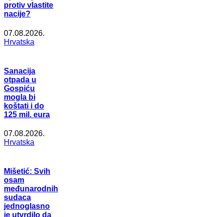
protiv vlastite
nacije?
07.08.2026.
Hrvatska
Sanacija
otpada u
Gospiću
mogla bi
koštati i do
125 mil. eura
07.08.2026.
Hrvatska
Mišetić: Svih
osam
međunarodnih
sudaca
jednoglasno
je utvrdilo da