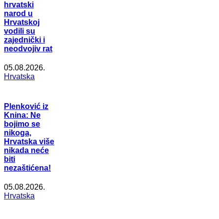
hrvatski
narod u
Hrvatskoj
vodili su
zajednički i
neodvojiv rat
05.08.2026.
Hrvatska
Plenković iz
Knina: Ne
bojimo se
nikoga,
Hrvatska više
nikada neće
biti
nezaštićena!
05.08.2026.
Hrvatska