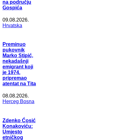
na području
Gospića
09.08.2026.
Hrvatska
Preminuo
pukovnik
Marko Stipić,
nekadašnji
emigrant koji
je 1974.
pripremao
atentat na Tita
08.08.2026.
Herceg Bosna
Zdenko Ćosić
Konakoviću:
Umjesto
etničkog