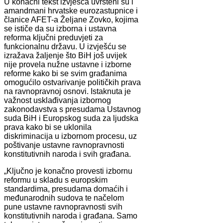
U konačni tekst izvješća uvršteni su i
amandmani hrvatske eurozastupnice i
članice AFET-a Željane Zovko, kojima
se ističe da su izborna i ustavna
reforma ključni preduvjeti za
funkcionalnu državu. U izvješću se
izražava žaljenje što BiH još uvijek
nije provela nužne ustavne i izborne
reforme kako bi se svim građanima
omogućilo ostvarivanje političkih prava
na ravnopravnoj osnovi. Istaknuta je
važnost usklađivanja izbornog
zakonodavstva s presudama Ustavnog
suda BiH i Europskog suda za ljudska
prava kako bi se uklonila
diskriminacija u izbornom procesu, uz
poštivanje ustavne ravnopravnosti
konstitutivnih naroda i svih građana.
„Ključno je konačno provesti izbornu
reformu u skladu s europskim
standardima, presudama domaćih i
međunarodnih sudova te načelom
pune ustavne ravnopravnosti svih
konstitutivnih naroda i građana. Samo