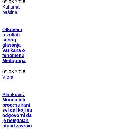
09.08.2026.
Kulturna
baština
Otkriveni
rezultati
tajnog
glasanja
Vatikana o
fenomenu
Međugorja
09.08.2026.
Vjera
Plenković:
Moraju biti
procesuirani
svi oni koji su
odgovorni da
je nelegalan
otpad završio