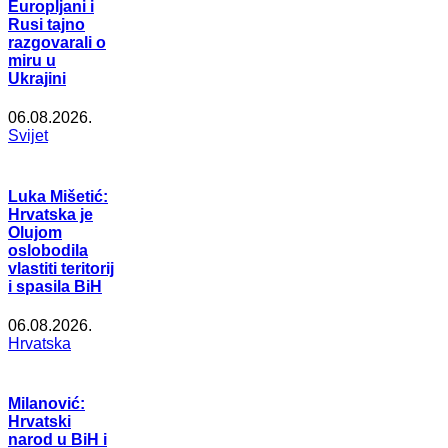
Europljani i
Rusi tajno
razgovarali o
miru u
Ukrajini
06.08.2026.
Svijet
Luka Mišetić:
Hrvatska je
Olujom
oslobodila
vlastiti teritorij
i spasila BiH
06.08.2026.
Hrvatska
Milanović:
Hrvatski
narod u BiH i