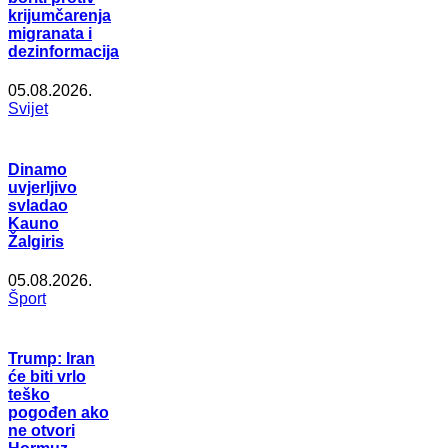
krijumčarenja
migranata i
dezinformacija
05.08.2026.
Svijet
Dinamo
uvjerljivo
svladao
Kauno
Žalgiris
05.08.2026.
Šport
Trump: Iran
će biti vrlo
teško
pogođen ako
ne otvori