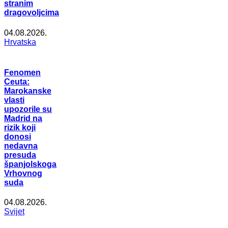
stranim
dragovoljcima
04.08.2026.
Hrvatska
Fenomen
Ceuta:
Marokanske
vlasti
upozorile su
Madrid na
rizik koji
donosi
nedavna
presuda
španjolskoga
Vrhovnog
suda
04.08.2026.
Svijet