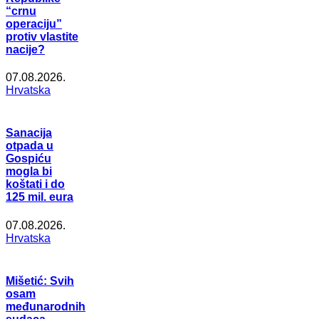
“crnu
operaciju”
protiv vlastite
nacije?
07.08.2026.
Hrvatska
Sanacija
otpada u
Gospiću
mogla bi
koštati i do
125 mil. eura
07.08.2026.
Hrvatska
Mišetić: Svih
osam
međunarodnih