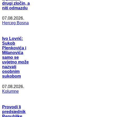
drugi zločin, a
niti odmazdu
07.08.2026.
Herceg Bosna
Ivo Lovrić:
Sukob
Plenkovića i
Milanovića
samo se
uvjetno može
nazvati
osobnim
sukobom
07.08.2026.
Kolumne
Provodi li
predsjednik
Republike