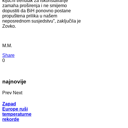
ključni trenutak za iskorištavanje
zamaha proširenja i ne smijemo
dopustiti da BiH ponovno postane
propuštena prilika u našem
neposrednom susjedstvu”, zaključila je
Zovko.
M.M.
Share
0
najnovije
Prev
Next
Zapad
Europe ruši
temperaturne
rekorde