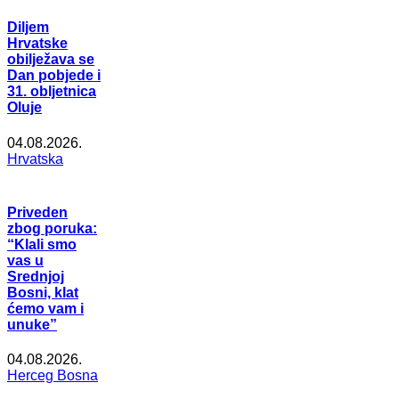
Diljem
Hrvatske
obilježava se
Dan pobjede i
31. obljetnica
Oluje
04.08.2026.
Hrvatska
Priveden
zbog poruka:
“Klali smo
vas u
Srednjoj
Bosni, klat
ćemo vam i
unuke”
04.08.2026.
Herceg Bosna