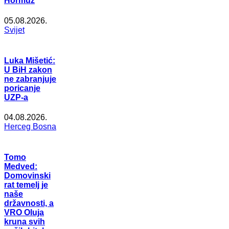
Hormuz
05.08.2026.
Svijet
Luka Mišetić:
U BiH zakon
ne zabranjuje
poricanje
UZP-a
04.08.2026.
Herceg Bosna
Tomo
Medved:
Domovinski
rat temelj je
naše
državnosti, a
VRO Oluja
kruna svih