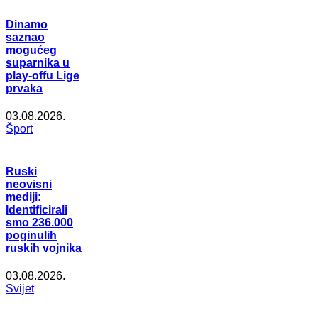
Dinamo
saznao
mogućeg
suparnika u
play-offu Lige
prvaka
03.08.2026.
Šport
Ruski
neovisni
mediji:
Identificirali
smo 236.000
poginulih
ruskih vojnika
03.08.2026.
Svijet