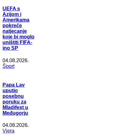
UEFA s
Azijom i
Amerikama
pokreće
natjecanje
koje bi moglo
uništiti FIFA-
ino SP
04.08.2026.
Šport
Papa Lav
uputio
posebnu
poruku za
Mladifest u
Međugorju
04.08.2026.
Vjera