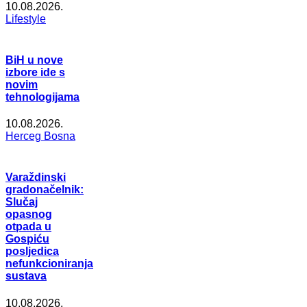
10.08.2026.
Lifestyle
BiH u nove
izbore ide s
novim
tehnologijama
10.08.2026.
Herceg Bosna
Varaždinski
gradonačelnik:
Slučaj
opasnog
otpada u
Gospiću
posljedica
nefunkcioniranja
sustava
10.08.2026.