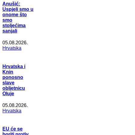
Anušić:
Uspjeli smo u
onome što
smo
stoljećima
sanjali
05.08.2026.
Hrvatska
Hrvatska i
Knin
ponosno
slave
obljetnicu
Oluje
05.08.2026.
Hrvatska
EU će se
boriti protiv