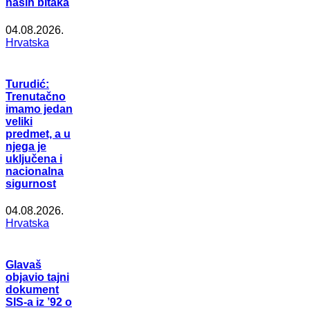
naših bitaka
04.08.2026.
Hrvatska
Turudić:
Trenutačno
imamo jedan
veliki
predmet, a u
njega je
uključena i
nacionalna
sigurnost
04.08.2026.
Hrvatska
Glavaš
objavio tajni
dokument
SIS-a iz ’92 o