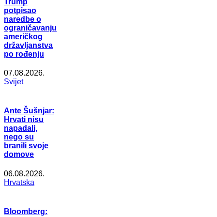
Trump
potpisao
naredbe o
ograničavanju
američkog
državljanstva
po rođenju
07.08.2026.
Svijet
Ante Šušnjar:
Hrvati nisu
napadali,
nego su
branili svoje
domove
06.08.2026.
Hrvatska
Bloomberg: