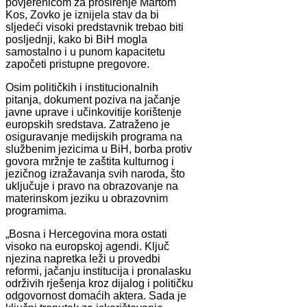
povjerenicom za proširenje Martom
Kos, Zovko je iznijela stav da bi
sljedeći visoki predstavnik trebao biti
posljednji, kako bi BiH mogla
samostalno i u punom kapacitetu
započeti pristupne pregovore.
Osim političkih i institucionalnih
pitanja, dokument poziva na jačanje
javne uprave i učinkovitije korištenje
europskih sredstava. Zatraženo je
osiguravanje medijskih programa na
službenim jezicima u BiH, borba protiv
govora mržnje te zaštita kulturnog i
jezičnog izražavanja svih naroda, što
uključuje i pravo na obrazovanje na
materinskom jeziku u obrazovnim
programima.
„Bosna i Hercegovina mora ostati
visoko na europskoj agendi. Ključ
njezina napretka leži u provedbi
reformi, jačanju institucija i pronalasku
održivih rješenja kroz dijalog i političku
odgovornost domaćih aktera. Sada je