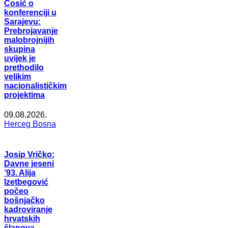
Ćosić o
konferenciji u
Sarajevu:
Prebrojavanje
malobrojnijih
skupina
uvijek je
prethodilo
velikim
nacionalističkim
projektima
09.08.2026.
Herceg Bosna
Josip Vričko:
Davne jeseni
’93. Alija
Izetbegović
počeo
bošnjačko
kadroviranje
hrvatskih
članova