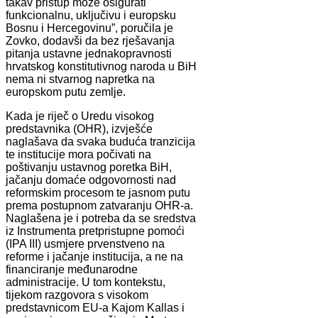
takav pristup može osigurati
funkcionalnu, uključivu i europsku
Bosnu i Hercegovinu”, poručila je
Zovko, dodavši da bez rješavanja
pitanja ustavne jednakopravnosti
hrvatskog konstitutivnog naroda u BiH
nema ni stvarnog napretka na
europskom putu zemlje.
Kada je riječ o Uredu visokog
predstavnika (OHR), izvješće
naglašava da svaka buduća tranzicija
te institucije mora počivati na
poštivanju ustavnog poretka BiH,
jačanju domaće odgovornosti nad
reformskim procesom te jasnom putu
prema postupnom zatvaranju OHR-a.
Naglašena je i potreba da se sredstva
iz Instrumenta pretpristupne pomoći
(IPA III) usmjere prvenstveno na
reforme i jačanje institucija, a ne na
financiranje međunarodne
administracije. U tom kontekstu,
tijekom razgovora s visokom
predstavnicom EU-a Kajom Kallas i