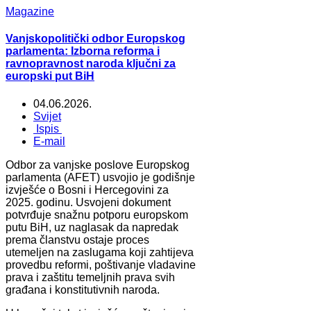
Magazine
Vanjskopolitički odbor Europskog
parlamenta: Izborna reforma i
ravnopravnost naroda ključni za
europski put BiH
04.06.2026.
Svijet
Ispis
E-mail
Odbor za vanjske poslove Europskog
parlamenta (AFET) usvojio je godišnje
izvješće o Bosni i Hercegovini za
2025. godinu. Usvojeni dokument
potvrđuje snažnu potporu europskom
putu BiH, uz naglasak da napredak
prema članstvu ostaje proces
utemeljen na zaslugama koji zahtijeva
provedbu reformi, poštivanje vladavine
prava i zaštitu temeljnih prava svih
građana i konstitutivnih naroda.