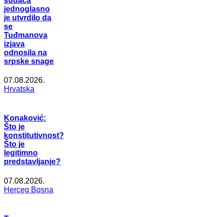
sudaca
jednoglasno
je utvrdilo da
se
Tuđmanova
izjava
odnosila na
srpske snage
07.08.2026.
Hrvatska
Konaković:
Što je
konstitutivnost?
Što je
legitimno
predstavljanje?
07.08.2026.
Herceg Bosna