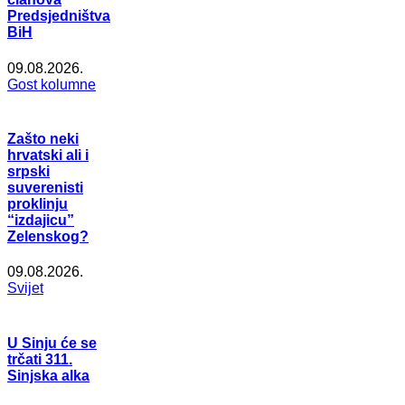
Predsjedništva
BiH
09.08.2026.
Gost kolumne
Zašto neki
hrvatski ali i
srpski
suverenisti
proklinju
“izdajicu”
Zelenskog?
09.08.2026.
Svijet
U Sinju će se
trčati 311.
Sinjska alka