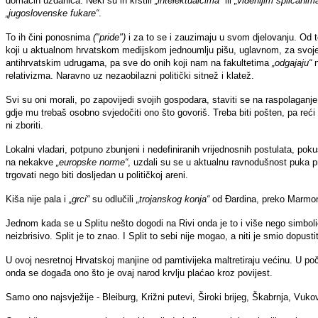
domaćih uzdanica. Neki su ih krstili
„intelektualcima“
ili
„viđenijim splićanim
„jugoslovenske fukare“
.
To ih čini ponosnima
("pride")
i za to se i zauzimaju u svom djelovanju. Od to
koji u aktualnom hrvatskom medijskom jednoumlju pišu, uglavnom, za svoje i
antihrvatskim udrugama, pa sve do onih koji nam na fakultetima
„odgajaju“
relativizma. Naravno uz nezaobilazni politički sitnež i klatež.
Svi su oni morali, po zapovijedi svojih gospodara, staviti se na raspolaganj
gdje mu trebaš osobno svjedočiti ono što govoriš. Treba biti pošten, pa reći d
ni zboriti.
Lokalni vladari, potpuno zbunjeni i nedefiniranih vrijednosnih postulata, po
na nekakve
„europske norme“
, uzdali su se u aktualnu ravnodušnost puka pr
trgovati nego biti dosljedan u političkoj areni.
Kiša nije pala i
„grci“
su odlučili
„trojanskog konja“
od Đardina, preko Marmon
Jednom kada se u Splitu nešto dogodi na Rivi onda je to i više nego simboli
neizbrisivo. Split je to znao. I Split to sebi nije mogao, a niti je smio dopustit
U ovoj nesretnoj Hrvatskoj manjine od pamtivijeka maltretiraju većinu. U po
onda se događa ono što je ovaj narod krvlju plaćao kroz povijest.
Samo ono najsvježije - Bleiburg, Križni putevi, Široki brijeg, Škabrnja, Vuko