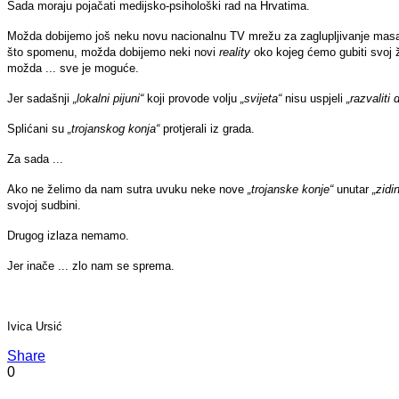
Sada moraju pojačati medijsko-psihološki rad na Hrvatima.
Možda dobijemo još neku novu nacionalnu TV mrežu za zaglupljivanje masa, m
što spomenu, možda dobijemo neki novi
reality
oko kojeg ćemo gubiti svoj ž
možda ... sve je moguće.
Jer sadašnji
„lokalni pijuni“
koji provode volju
„svijeta“
nisu uspjeli
„razvaliti 
Splićani su
„trojanskog konja“
protjerali iz grada.
Za sada ...
Ako ne želimo da nam sutra uvuku neke nove
„trojanske konje“
unutar
„zidi
svojoj sudbini.
Drugog izlaza nemamo.
Jer inače ... zlo nam se sprema.
Ivica Ursić
Share
0