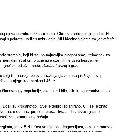
tupnjeva u zraku i 20-ak u moru. Oko dva sata poslije podne. Ni
aglih pokreta i velikih uzbuđenja. Ali i idealno vrijeme za
„osvajanje“
rotiv starenja, koji bi se, po najnovijim prognozama, trebao tek za
s nemalim strahom procjenjuje uzeti ili ne uzeti besplatne
u,
„grci“
su odlučili
„preko Đardina“
osvojiti grad.
 svijetu, a druga polovica razbija glavu kako preživjeti ovaj
irati u njega kao partizani 45-te.
lanova gay populacije, ako ih je i bilo, bilo je zanemarivo malo.
i. Došli su kršćanofobi. Sve je dobro isplanirano. Cilj se je znao.
leko može sutra ići protiv interesa Hrvata i Hrvatske i jesmo li
cija“
zamotana u gay nošnju.
regiona, jer iz BiH i Kosova nije bilo dragovoljaca, a bilo je naravno i