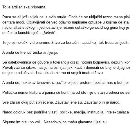
To je artiljerijska priprema.
Puca se ali još uvijek ne iz svih oruđa. Onda će se uključiti razno razna pi
centara moći. Objavljivati će već odavno napisane optužbe u kojima će staja
nacionalfašističkog ili jednostavnije rečeno ustaško-genocidnog gena koji je
se često koristiti riječ –
„fašisti“
.
To je psihološki vid pripreme žrtve za konačni napad koji tek treba uslijediti.
A onda će krenuti teška artiljerija.
Sa dalekovidnica će govore o toleranciji držati notorni boljševici, dežurni 
Povaljivati će čitavu naciju na psihijatrijski kauč i donositi će brojne dijag
smijemo odlučivati. I da nikada nismo ni smjeli imati državu.
A onda će, nekakav činovnik iz
„eu“
priprijetiti prstom i poslati nas u kut, je
Politička nomenklatura u panici će koriti narod što nije u stanju odreći se s
Sile zla su ovaj put spriječene. Zaustavljene su. Zaustavio ih je narod.
Narod goloruk bez podrške vlasti, politike, medija, institucija, intelektualaca
Sigurno im nisu po volji. Nezadovoljno mašu glavama i ljuti su.