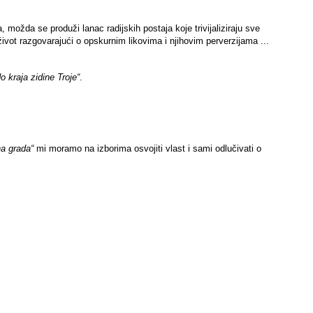
ožda se produži lanac radijskih postaja koje trivijaliziraju sve
ivot razgovarajući o opskurnim likovima i njihovim perverzijama ...
do kraja zidine Troje“
.
na grada“
mi moramo na izborima osvojiti vlast i sami odlučivati o