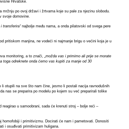
eovisne Hrvatske.
ga mržnju po ovoj državi i žrtvama koje su pale za njezinu slobodu.
tiv svoje domovine.
 i transferira“
najbolje među nama, a onda pilatovski od svega pere
od pritiskom manjina, ne vodeći ni najmanje brigu o većini koja je u
va monitoring, a to znači,
„možda vas i primimo ali prije se morate
ega toga odreknete onda ćemo vas kupiti za manje od 30
o li otupili na sve što nam čine, jesmo li postali nacija ravnodušnih
 da nas se preparira po modelu po kojem su već preparirali tolike
 reagirao u samoobrani, sada će krenuti stroj – bolje reći –
oj homofobiji i primitivizmu. Docirati će nam i pametovati. Donositi
i i osuđivati primitivizam huligana.