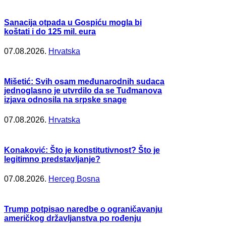
Sanacija otpada u Gospiću mogla bi
koštati i do 125 mil. eura
07.08.2026.
Hrvatska
Mišetić: Svih osam međunarodnih sudaca
jednoglasno je utvrdilo da se Tuđmanova
izjava odnosila na srpske snage
07.08.2026.
Hrvatska
Konaković: Što je konstitutivnost? Što je
legitimno predstavljanje?
07.08.2026.
Herceg Bosna
Trump potpisao naredbe o ograničavanju
američkog državljanstva po rođenju