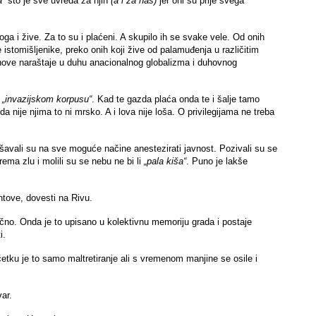
a“
što je sve uvreda za njih
(a i za nas)
jer oni su prije svega
ga i žive. Za to su i plaćeni. A skupilo ih se svake vele. Od onih
stomišljenike, preko onih koji žive od palamuđenja u različitim
nove naraštaje u duhu anacionalnog globalizma i duhovnog
e
„invazijskom korpusu“
. Kad te gazda plaća onda te i šalje tamo
a nije njima to ni mrsko. A i lova nije loša. O privilegijama ne treba
kušavali su na sve moguće načine anestezirati javnost. Pozivali su se
ema zlu i molili su se nebu ne bi li
„pala kiša“
. Puno je lakše
tove, dovesti na Rivu.
čno. Onda je to upisano u kolektivnu memoriju grada i postaje
i.
četku je to samo maltretiranje ali s vremenom manjine se osile i
var.