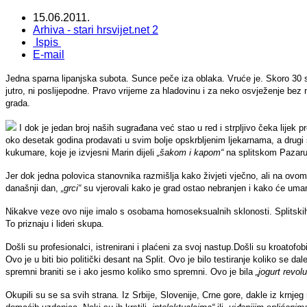
15.06.2011.
Arhiva - stari hrsvijet.net 2
Ispis
E-mail
Jedna sparna lipanjska subota. Sunce peče iza oblaka. Vruće je. Skoro 30 s
jutro, ni poslijepodne. Pravo vrijeme za hladovinu i za neko osvježenje bez n
grada.
I dok je jedan broj naših sugrađana već stao u red i strpljivo čeka lijek p
oko desetak godina prodavati u svim bolje opskrbljenim ljekarnama, a drugi 
kukumare, koje je izvjesni Marin dijeli
„šakom i kapom“
na splitskom Pazar
Jer dok jedna polovica stanovnika razmišlja kako živjeti vječno, ali na ovome
današnji dan,
„grci“
su vjerovali kako je grad ostao nebranjen i kako će umarš
Nikakve veze ovo nije imalo s osobama homoseksualnih sklonosti. Splitskih č
To priznaju i lideri skupa.
Došli su profesionalci, istrenirani i plaćeni za svoj nastup.Došli su kroatofob
Ovo je u biti bio politički desant na Split. Ovo je bilo testiranje koliko se da
spremni braniti se i ako jesmo koliko smo spremni. Ovo je bila
„jogurt revolu
Okupili su se sa svih strana. Iz Srbije, Slovenije, Crne gore, dakle iz krnjeg 