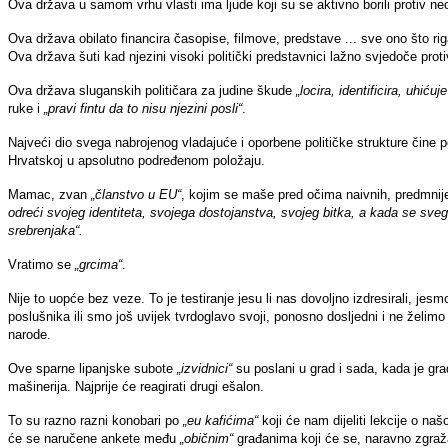
Ova država u samom vrhu vlasti ima ljude koji su se aktivno borili protiv n
Ova država obilato financira časopise, filmove, predstave ... sve ono što ri
Ova država šuti kad njezini visoki politički predstavnici lažno svjedoče pro
Ova država sluganskih političara za judine škude
„locira, identificira, uhićuje
ruke i
„pravi fintu da to nisu njezini posli“
.
Najveći dio svega nabrojenog vladajuće i oporbene političke strukture čine p
Hrvatskoj u apsolutno podređenom položaju.
Mamac, zvan
„članstvo u EU“
, kojim se maše pred očima naivnih, predmnije
odreći svojeg identiteta, svojega dostojanstva, svojeg bitka, a kada se sv
srebrenjaka“.
Vratimo se
„grcima“
.
Nije to uopće bez veze. To je testiranje jesu li nas dovoljno izdresirali, jesm
poslušnika ili smo još uvijek tvrdoglavo svoji, ponosno dosljedni i ne želimo
narode.
Ove sparne lipanjske subote
„izvidnici“
su poslani u grad i sada, kada je grad
mašinerija. Najprije će reagirati drugi ešalon.
To su razno razni konobari po
„eu kafićima“
koji će nam dijeliti lekcije o naš
će se naručene ankete među
„običnim“
građanima koji će se, naravno zgražat