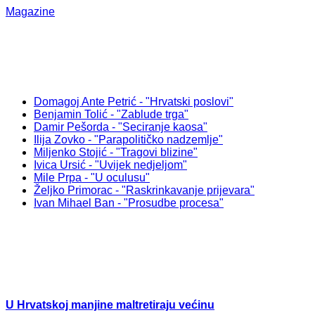
Magazine
Domagoj Ante Petrić - "Hrvatski poslovi"
Benjamin Tolić - "Zablude trga"
Damir Pešorda - "Seciranje kaosa"
Ilija Zovko - "Parapolitičko nadzemlje"
Miljenko Stojić - "Tragovi blizine"
Ivica Ursić - "Uvijek nedjeljom"
Mile Prpa - "U oculusu"
Željko Primorac - "Raskrinkavanje prijevara"
Ivan Mihael Ban - "Prosudbe procesa"
U Hrvatskoj manjine maltretiraju većinu