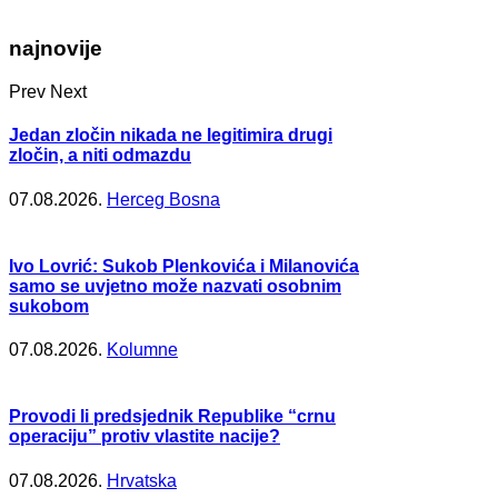
najnovije
Prev
Next
Jedan zločin nikada ne legitimira drugi
zločin, a niti odmazdu
07.08.2026.
Herceg Bosna
Ivo Lovrić: Sukob Plenkovića i Milanovića
samo se uvjetno može nazvati osobnim
sukobom
07.08.2026.
Kolumne
Provodi li predsjednik Republike “crnu
operaciju” protiv vlastite nacije?
07.08.2026.
Hrvatska