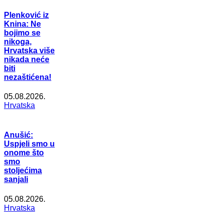
Plenković iz
Knina: Ne
bojimo se
nikoga,
Hrvatska više
nikada neće
biti
nezaštićena!
05.08.2026.
Hrvatska
Anušić:
Uspjeli smo u
onome što
smo
stoljećima
sanjali
05.08.2026.
Hrvatska