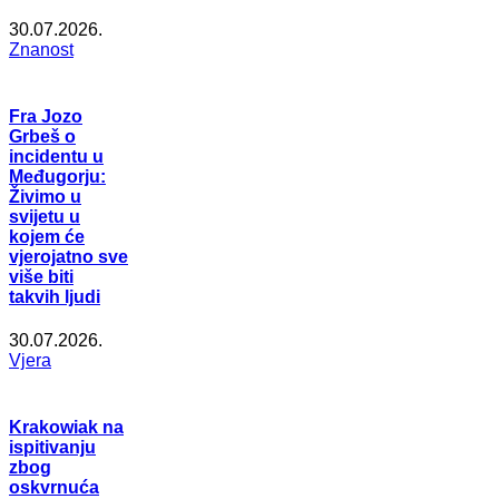
30.07.2026.
Znanost
Fra Jozo
Grbeš o
incidentu u
Međugorju:
Živimo u
svijetu u
kojem će
vjerojatno sve
više biti
takvih ljudi
30.07.2026.
Vjera
Krakowiak na
ispitivanju
zbog
oskvrnuća