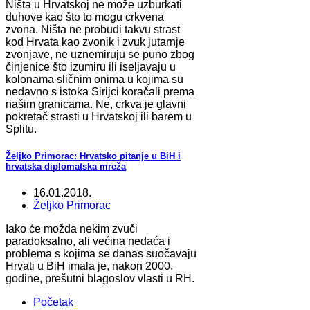
Ništa u Hrvatskoj ne može uzburkati
duhove kao što to mogu crkvena
zvona. Ništa ne probudi takvu strast
kod Hrvata kao zvonik i zvuk jutarnje
zvonjave, ne uznemiruju se puno zbog
činjenice što izumiru ili iseljavaju u
kolonama sličnim onima u kojima su
nedavno s istoka Sirijci koračali prema
našim granicama. Ne, crkva je glavni
pokretač strasti u Hrvatskoj ili barem u
Splitu.
Željko Primorac: Hrvatsko pitanje u BiH i
hrvatska diplomatska mreža
16.01.2018.
Željko Primorac
Iako će možda nekim zvuči
paradoksalno, ali većina nedaća i
problema s kojima se danas suočavaju
Hrvati u BiH imala je, nakon 2000.
godine, prešutni blagoslov vlasti u RH.
Početak