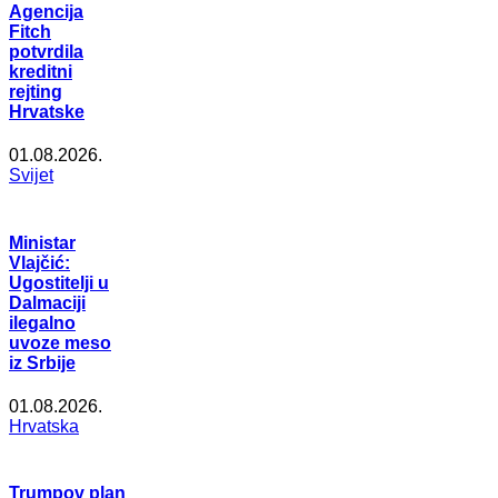
Agencija
Fitch
potvrdila
kreditni
rejting
Hrvatske
01.08.2026.
Svijet
Ministar
Vlajčić:
Ugostitelji u
Dalmaciji
ilegalno
uvoze meso
iz Srbije
01.08.2026.
Hrvatska
Trumpov plan