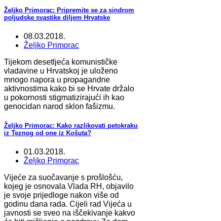
Željko Primorac: Pripremite se za sindrom
poljudske svastike diljem Hrvatske
08.03.2018.
Željko Primorac
Tijekom desetljeća komunističke
vladavine u Hrvatskoj je uloženo
mnogo napora u propagandne
aktivnostima kako bi se Hrvate držalo
u pokornosti stigmatizirajući ih kao
genocidan narod sklon fašizmu.
Željko Primorac: Kako razlikovati petokraku
iz Teznog od one iz Košuta?
01.03.2018.
Željko Primorac
Vijeće za suočavanje s prošlošću,
kojeg je osnovala Vlada RH, objavilo
je svoje prijedloge nakon više od
godinu dana rada. Cijeli rad Vijeća u
javnosti se sveo na iščekivanje kakvo