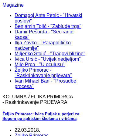
Magazine
Domagoj Ante Petrić - "Hrvatski
poslovi"
Benjamin Tolić - "Zablude trga"
Damir Pešorda - "Seciranje
kaosa"
Ilija Zovko - "Parapolitičko
nadzemlje"
Miljenko Stojić - "Tragovi blizine"
Ivica Ursić - "Uvijek nedjeljom"
Mile Prpa - "U oculusu"
Željko Primorac -
"Raskrinkavanje prijevara"
Ivan Mihael Ban - "Prosudbe
procesa"
KOLUMNA ŽELJKA PRIMORCA
- Raskrinkavanje PRIJEVARA
Željko Primorac: Ivica Puljak u potjeri za
Bogom po splitskim školama i vrtićima
22.03.2018.
Željko Primorac