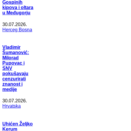
Gospinih
kipova i oltara
u Međugorju
30.07.2026.
Herceg Bosna
Vladimir
Šumanović:
Milorad
Pupovac i
SNV
pokušavaju
cenzurirati
znanost i
medije
30.07.2026.
Hrvatska
Uhićen Željko
Kerum