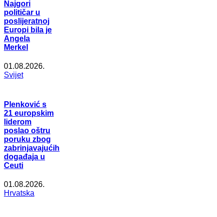
Najgori
političar u
poslijeratnoj
Europi bila je
Angela
Merkel
01.08.2026.
Svijet
Plenković s
21 europskim
liderom
poslao oštru
poruku zbog
zabrinjavajućih
događaja u
Ceuti
01.08.2026.
Hrvatska