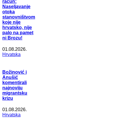
račun:
Naseljavanje
otoka
stanovništvom
koje nije
hrvatsko, nije
palo na pamet
ni Brozu!
01.08.2026.
Hrvatska
Božinović i
Anušić
komentirali
najnoviju
migrantsku
krizu
01.08.2026.
Hrvatska