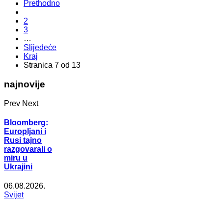
Prethodno
2
3
…
Slijedeće
Kraj
Stranica 7 od 13
najnovije
Prev
Next
Bloomberg:
Europljani i
Rusi tajno
razgovarali o
miru u
Ukrajini
06.08.2026.
Svijet