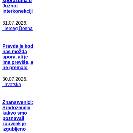
sporazuma o
Južnoj
interkonekciji
31.07.2026.
Herceg Bosna
Pravda je kod
nas možda
spora, ali je
ima previše, a
ne premalo
30.07.2026.
Hrvatska
Znanstvenici:
Sredozemlje
kakvo smo
poznavali
zauvijek je
izgubljeno