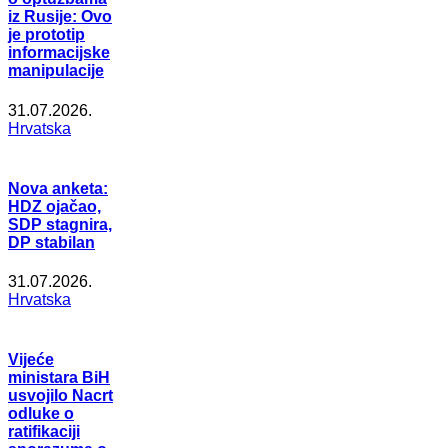
iz Rusije: Ovo
je prototip
informacijske
manipulacije
31.07.2026.
Hrvatska
Nova anketa:
HDZ ojačao,
SDP stagnira,
DP stabilan
31.07.2026.
Hrvatska
Vijeće
ministara BiH
usvojilo Nacrt
odluke o
ratifikaciji