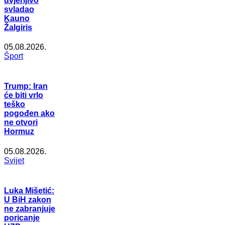
uvjerljivo
svladao
Kauno
Žalgiris
05.08.2026.
Šport
Trump: Iran
će biti vrlo
teško
pogođen ako
ne otvori
Hormuz
05.08.2026.
Svijet
Luka Mišetić:
U BiH zakon
ne zabranjuje
poricanje