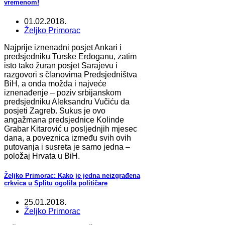
vremenom!
01.02.2018.
Željko Primorac
Najprije iznenadni posjet Ankari i
predsjedniku Turske Erdoganu, zatim
isto tako žuran posjet Sarajevu i
razgovori s članovima Predsjedništva
BiH, a onda možda i najveće
iznenađenje – poziv srbijanskom
predsjedniku Aleksandru Vučiću da
posjeti Zagreb. Sukus je ovo
angažmana predsjednice Kolinde
Grabar Kitarović u posljednjih mjesec
dana, a poveznica između svih ovih
putovanja i susreta je samo jedna –
položaj Hrvata u BiH.
Željko Primorac: Kako je jedna neizgrađena
crkvica u Splitu ogolila političare
25.01.2018.
Željko Primorac