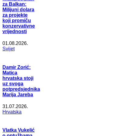
za Balkan:
Milijuni dolara
za projekte
koji promiču
konzervativne
vrijednosti
01.08.2026.
Svijet
Damir Zorić:
Matica
hrvatska stoji
uz svoga
potpredsjednika
Marija Jareba
31.07.2026.
Hrvatska
Vlatka Vukelić
o optužbama