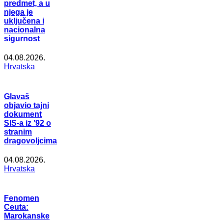
predmet, a u
njega je
uključena i
nacionalna
sigurnost
04.08.2026.
Hrvatska
Glavaš
objavio tajni
dokument
SIS-a iz ’92 o
stranim
dragovoljcima
04.08.2026.
Hrvatska
Fenomen
Ceuta:
Marokanske