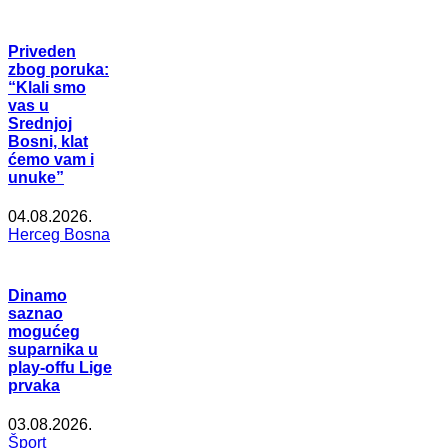
Priveden
zbog poruka:
“Klali smo
vas u
Srednjoj
Bosni, klat
ćemo vam i
unuke”
04.08.2026.
Herceg Bosna
Dinamo
saznao
mogućeg
suparnika u
play-offu Lige
prvaka
03.08.2026.
Šport