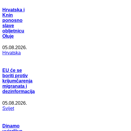
Hrvatska i
Knin
ponosno
slave
obljetnicu
Oluje
05.08.2026.
Hrvatska
EU će se
boriti protiv
krijumčarenja
migranata i
dezinformacija
05.08.2026.
Svijet
Dinamo