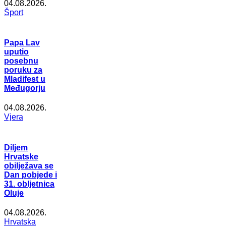
04.08.2026.
Šport
Papa Lav
uputio
posebnu
poruku za
Mladifest u
Međugorju
04.08.2026.
Vjera
Diljem
Hrvatske
obilježava se
Dan pobjede i
31. obljetnica
Oluje
04.08.2026.
Hrvatska