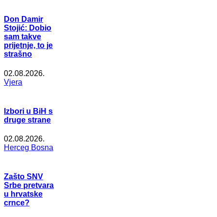
Don Damir
Stojić: Dobio
sam takve
prijetnje, to je
strašno
02.08.2026.
Vjera
Izbori u BiH s
druge strane
02.08.2026.
Herceg Bosna
Zašto SNV
Srbe pretvara
u hrvatske
crnce?