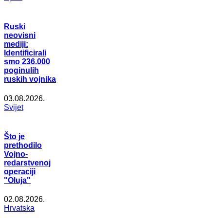
Ruski
neovisni
mediji:
Identificirali
smo 236.000
poginulih
ruskih vojnika
03.08.2026.
Svijet
Što je
prethodilo
Vojno-
redarstvenoj
operaciji
"Oluja"
02.08.2026.
Hrvatska