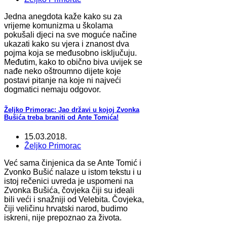
Jedna anegdota kaže kako su za
vrijeme komunizma u školama
pokušali djeci na sve moguće načine
ukazati kako su vjera i znanost dva
pojma koja se međusobno isključuju.
Međutim, kako to obično biva uvijek se
nađe neko oštroumno dijete koje
postavi pitanje na koje ni najveći
dogmatici nemaju odgovor.
Željko Primorac: Jao državi u kojoj Zvonka
Bušića treba braniti od Ante Tomića!
15.03.2018.
Željko Primorac
Već sama činjenica da se Ante Tomić i
Zvonko Bušić nalaze u istom tekstu i u
istoj rečenici uvreda je uspomeni na
Zvonka Bušića, čovjeka čiji su ideali
bili veći i snažniji od Velebita. Čovjeka,
čiji veličinu hrvatski narod, budimo
iskreni, nije prepoznao za života.