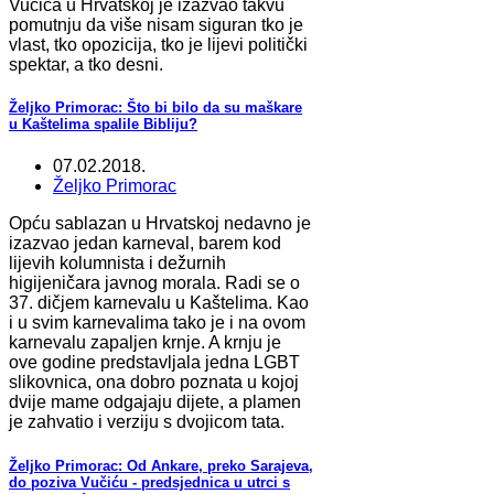
Vučića u Hrvatskoj je izazvao takvu
pomutnju da više nisam siguran tko je
vlast, tko opozicija, tko je lijevi politički
spektar, a tko desni.
Željko Primorac: Što bi bilo da su maškare
u Kaštelima spalile Bibliju?
07.02.2018.
Željko Primorac
Opću sablazan u Hrvatskoj nedavno je
izazvao jedan karneval, barem kod
lijevih kolumnista i dežurnih
higijeničara javnog morala. Radi se o
37. dičjem karnevalu u Kaštelima. Kao
i u svim karnevalima tako je i na ovom
karnevalu zapaljen krnje. A krnju je
ove godine predstavljala jedna LGBT
slikovnica, ona dobro poznata u kojoj
dvije mame odgajaju dijete, a plamen
je zahvatio i verziju s dvojicom tata.
Željko Primorac: Od Ankare, preko Sarajeva,
do poziva Vučiću - predsjednica u utrci s