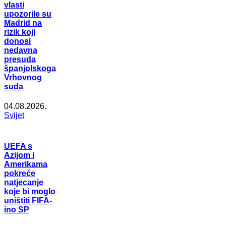
vlasti
upozorile su
Madrid na
rizik koji
donosi
nedavna
presuda
španjolskoga
Vrhovnog
suda
04.08.2026.
Svijet
UEFA s
Azijom i
Amerikama
pokreće
natjecanje
koje bi moglo
uništiti FIFA-
ino SP