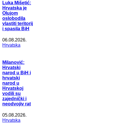
Luka Mišetić:
Hrvatska je
Olujom
oslobodila
vlastiti teritorij
i spasila BiH
06.08.2026.
Hrvatska
Milanović:
Hrvatski
narod u BiH i
hrvatski
narod u
Hrvatskoj
vodili su
zajednički i
neodvojiv rat
05.08.2026.
Hrvatska