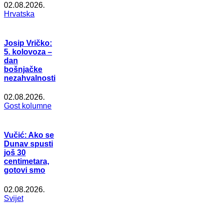
02.08.2026.
Hrvatska
Josip Vričko:
5. kolovoza –
dan
bošnjačke
nezahvalnosti
02.08.2026.
Gost kolumne
Vučić: Ako se
Dunav spusti
još 30
centimetara,
gotovi smo
02.08.2026.
Svijet