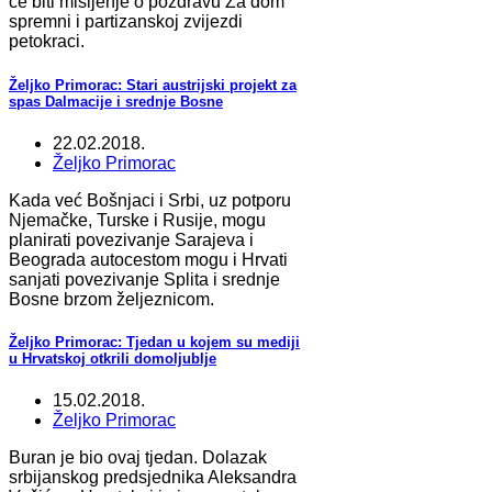
će biti mišljenje o pozdravu Za dom
spremni i partizanskoj zvijezdi
petokraci.
Željko Primorac: Stari austrijski projekt za
spas Dalmacije i srednje Bosne
22.02.2018.
Željko Primorac
Kada već Bošnjaci i Srbi, uz potporu
Njemačke, Turske i Rusije, mogu
planirati povezivanje Sarajeva i
Beograda autocestom mogu i Hrvati
sanjati povezivanje Splita i srednje
Bosne brzom željeznicom.
Željko Primorac: Tjedan u kojem su mediji
u Hrvatskoj otkrili domoljublje
15.02.2018.
Željko Primorac
Buran je bio ovaj tjedan. Dolazak
srbijanskog predsjednika Aleksandra