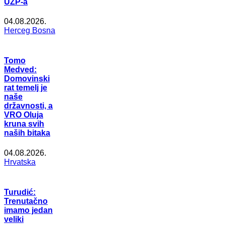
UZP-a
04.08.2026.
Herceg Bosna
Tomo
Medved:
Domovinski
rat temelj je
naše
državnosti, a
VRO Oluja
kruna svih
naših bitaka
04.08.2026.
Hrvatska
Turudić:
Trenutačno
imamo jedan
veliki