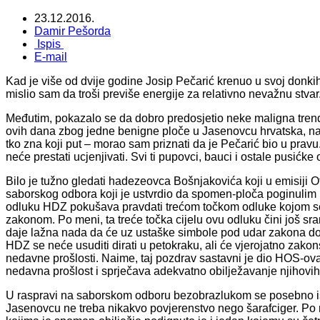
23.12.2016.
Damir Pešorda
Ispis
E-mail
Kad je više od dvije godine Josip Pečarić krenuo u svoj donkiho
mislio sam da troši previše energije za relativno nevažnu stvar
Međutim, pokazalo se da dobro predosjetio neke maligna trendo
ovih dana zbog jedne benigne ploče u Jasenovcu hrvatska, navo
tko zna koji put – morao sam priznati da je Pečarić bio u prav
neće prestati ucjenjivati. Svi ti pupovci, bauci i ostale pusićke 
Bilo je tužno gledati hadezeovca Bošnjakovića koji u emisiji O
saborskog odbora koji je ustvrdio da spomen-ploča poginulim
odluku HDZ pokušava pravdati trećom točkom odluke kojom se p
zakonom. Po meni, ta treće točka cijelu ovu odluku čini još s
daje lažna nada da će uz ustaške simbole pod udar zakona doći
HDZ se neće usuditi dirati u petokraku, ali će vjerojatno zakons
nedavne prošlosti. Naime, taj pozdrav sastavni je dio HOS-o
nedavna prošlost i sprječava adekvatno obilježavanje njihovi
U raspravi na saborskom odboru bezobrazlukom se posebno is
Jasenovcu ne treba nikakvo povjerenstvo nego šarafciger. P