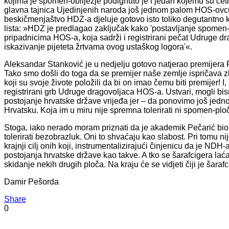
kojima je spomen-obilježje podignuto je i jedan kojemu su četn
glavna tajnica Ujedinjenih naroda još jednom palom HOS-ovcu
beskičmenjaštvo HDZ-a djeluje gotovo isto toliko degutantno k
lista: »HDZ je predlagao zaključak kako 'postavljanje spomen
pripadnicima HOS-a, koja sadrži i registrirani pečat Udruge 
iskazivanje pijeteta žrtvama ovog ustaškog logora'«.
Aleksandar Stanković je u nedjelju gotovo natjerao premijera Pl
Tako smo došli do toga da se premijer naše zemlje ispričava
koji su svoje živote položili da bi on imao čemu biti premijer! I,
registrirani grb Udruge dragovoljaca HOS-a. Ustvari, mogli bis
postojanje hrvatske države vrijeđa jer – da ponovimo još jedno
Hrvatsku. Koja im u miru nije spremna tolerirati ni spomen-ploč
Stoga, iako nerado moram priznati da je akademik Pečarić bio 
tolerirati bezobrazluk. Oni to shvaćaju kao slabost. Pri tomu n
krajnji cilj onih koji, instrumentalizirajući činjenicu da je N
postojanja hrvatske države kao takve. A tko se šarafcigera laća
skidanje nekih drugih ploča. Na kraju će se vidjeti čiji je šarafc
Damir Pešorda
Share
0