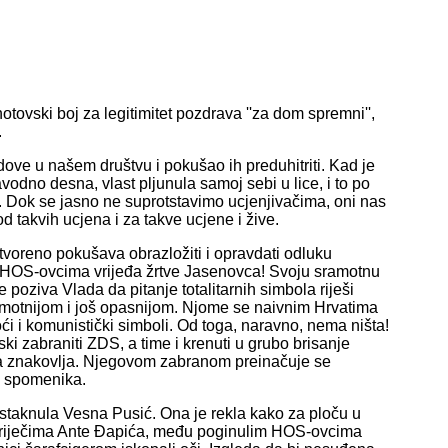
tovski boj za legitimitet pozdrava ''za dom spremni'',
.
ve u našem društvu i pokušao ih preduhitriti. Kad je
dno desna, vlast pljunula samoj sebi u lice, i to po
u. Dok se jasno ne suprotstavimo ucjenjivačima, oni nas
od takvih ucjena i za takve ucjene i žive.
tvoreno pokušava obrazložiti i opravdati odluku
 HOS-ovcima vrijeđa žrtve Jasenovca! Svoju sramotnu
oziva Vlada da pitanje totalitarnih simbola riješi
ramotnijom i još opasnijom. Njome se naivnim Hrvatima
 i komunistički simboli. Od toga, naravno, nema ništa!
ki zabraniti ZDS, a time i krenuti u grubo brisanje
va znakovlja. Njegovom zabranom preinačuje se
h spomenika.
taknula Vesna Pusić. Ona je rekla kako za ploču u
o riječima Ante Đapića, među poginulim HOS-ovcima