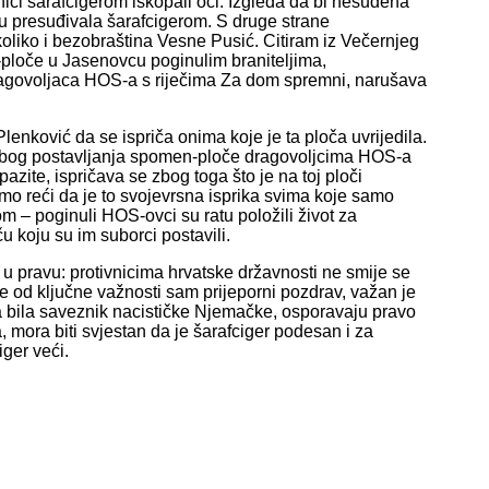
ici šarafcigerom iskopali oči. Izgleda da bi nesuđena
 presuđivala šarafcigerom. S druge strane
oliko i bezobraština Vesne Pusić. Citiram iz Večernjeg
-ploče u Jasenovcu poginulim braniteljima,
dragovoljaca HOS-a s riječima Za dom spremni, narušava
enković da se ispriča onima koje je ta ploča uvrijedila.
 zbog postavljanja spomen-ploče dragovoljcima HOS-a
 pazite, ispričava se zbog toga što je na toj ploči
mo reći da je to svojevrsna isprika svima koje samo
m – poginuli HOS-ovci su ratu položili život za
u koju su im suborci postavili.
u pravu: protivnicima hrvatske državnosti ne smije se
ije od ključne važnosti sam prijeporni pozdrav, važan je
DH-a bila saveznik nacističke Njemačke, osporavaju pravo
, mora biti svjestan da je šarafciger podesan i za
iger veći.