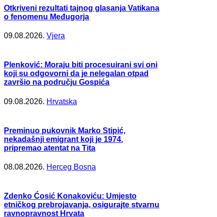
Otkriveni rezultati tajnog glasanja Vatikana
o fenomenu Međugorja
09.08.2026.
Vjera
Plenković: Moraju biti procesuirani svi oni
koji su odgovorni da je nelegalan otpad
završio na području Gospića
09.08.2026.
Hrvatska
Preminuo pukovnik Marko Stipić,
nekadašnji emigrant koji je 1974.
pripremao atentat na Tita
08.08.2026.
Herceg Bosna
Zdenko Ćosić Konakoviću: Umjesto
etničkog prebrojavanja, osigurajte stvarnu
ravnopravnost Hrvata