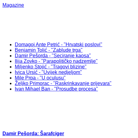
Magazine
Domagoj Ante Petrić - "Hrvatski poslovi"
Benjamin Tolić - "Zablude trga"
Damir Pešorda - "Seciranje kaosa"
Ilija Zovko - "Parapolitičko nadzemlje"
Miljenko Stojić - "Tragovi blizine"
Ivica Ursić - "Uvijek nedjeljom"
Mile Prpa - "U oculusu"
Željko Primorac - "Raskrinkavanje prijevara"
Ivan Mihael Ban - "Prosudbe procesa"
Damir Pešorda: Šarafciger