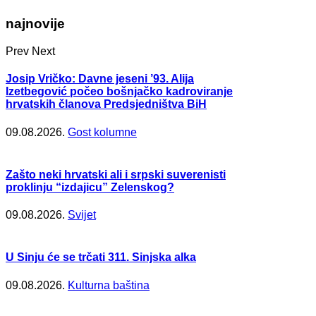
najnovije
Prev
Next
Josip Vričko: Davne jeseni ’93. Alija
Izetbegović počeo bošnjačko kadroviranje
hrvatskih članova Predsjedništva BiH
09.08.2026.
Gost kolumne
Zašto neki hrvatski ali i srpski suverenisti
proklinju “izdajicu” Zelenskog?
09.08.2026.
Svijet
U Sinju će se trčati 311. Sinjska alka
09.08.2026.
Kulturna baština