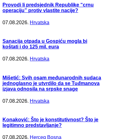
Provodi li predsjednik Republike “crnu
operaciju” protiv vlastite nacije?
07.08.2026.
Hrvatska
Sanacija otpada u Gospiću mogla bi
koštati i do 125 mil. eura
07.08.2026.
Hrvatska
Mišetić: Svih osam međunarodnih sudaca
jednoglasno je utvrdilo da se Tuđmanova
izjava odnosila na srpske snage
07.08.2026.
Hrvatska
Konaković: Što je konstitutivnost? Što je
legitimno predstavljanje?
07.08.2026.
Herceg Bosna