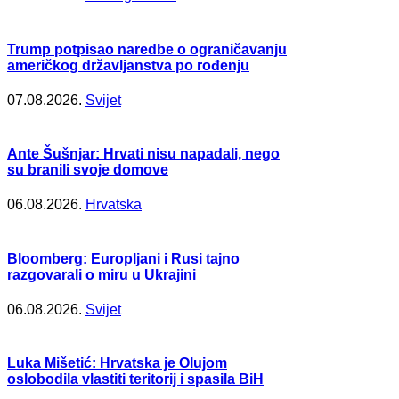
Trump potpisao naredbe o ograničavanju
američkog državljanstva po rođenju
07.08.2026.
Svijet
Ante Šušnjar: Hrvati nisu napadali, nego
su branili svoje domove
06.08.2026.
Hrvatska
Bloomberg: Europljani i Rusi tajno
razgovarali o miru u Ukrajini
06.08.2026.
Svijet
Luka Mišetić: Hrvatska je Olujom
oslobodila vlastiti teritorij i spasila BiH