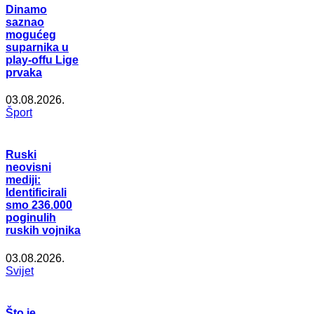
Dinamo
saznao
mogućeg
suparnika u
play-offu Lige
prvaka
03.08.2026.
Šport
Ruski
neovisni
mediji:
Identificirali
smo 236.000
poginulih
ruskih vojnika
03.08.2026.
Svijet
Što je