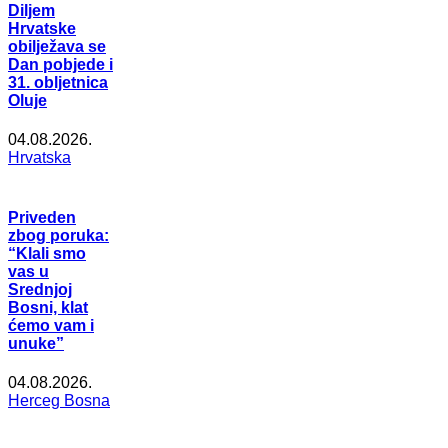
Diljem
Hrvatske
obilježava se
Dan pobjede i
31. obljetnica
Oluje
04.08.2026.
Hrvatska
Priveden
zbog poruka:
“Klali smo
vas u
Srednjoj
Bosni, klat
ćemo vam i
unuke”
04.08.2026.
Herceg Bosna