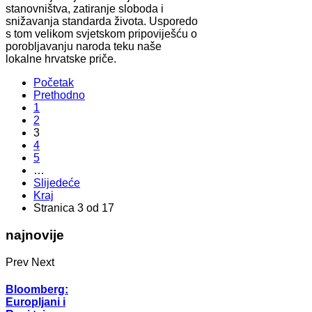
stanovništva, zatiranje sloboda i
snižavanja standarda života. Usporedo
s tom velikom svjetskom pripoviješću o
porobljavanju naroda teku naše
lokalne hrvatske priče.
Početak
Prethodno
1
2
3
4
5
…
Slijedeće
Kraj
Stranica 3 od 17
najnovije
Prev
Next
Bloomberg:
Europljani i