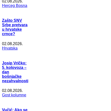
02.08.2026.
Herceg Bosna
Zašto SNV
Srbe pretvara
u hrvatske
crnce?
02.08.2026.
Hrvatska
Josip Vričko:
5. kolovoza –
dan
bošnjačke
nezahvalnosti
02.08.2026.
Gost kolumne
Vučić: Ako se