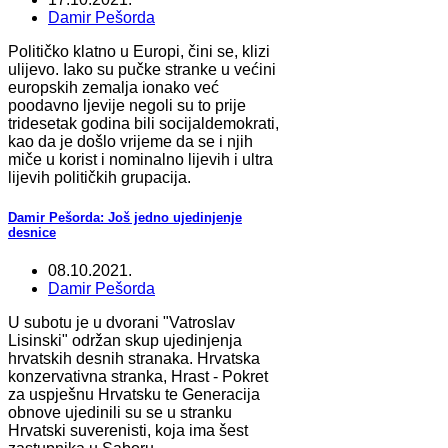
Damir Pešorda
Političko klatno u Europi, čini se, klizi
ulijevo. Iako su pučke stranke u većini
europskih zemalja ionako već
poodavno ljevije negoli su to prije
tridesetak godina bili socijaldemokrati,
kao da je došlo vrijeme da se i njih
miče u korist i nominalno lijevih i ultra
lijevih političkih grupacija.
Damir Pešorda: Još jedno ujedinjenje
desnice
08.10.2021.
Damir Pešorda
U subotu je u dvorani "Vatroslav
Lisinski" održan skup ujedinjenja
hrvatskih desnih stranaka. Hrvatska
konzervativna stranka, Hrast - Pokret
za uspješnu Hrvatsku te Generacija
obnove ujedinili su se u stranku
Hrvatski suverenisti, koja ima šest