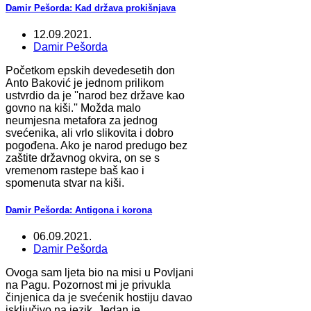
Damir Pešorda: Kad država prokišnjava
12.09.2021.
Damir Pešorda
Početkom epskih devedesetih don
Anto Baković je jednom prilikom
ustvrdio da je ''narod bez države kao
govno na kiši.'' Možda malo
neumjesna metafora za jednog
svećenika, ali vrlo slikovita i dobro
pogođena. Ako je narod predugo bez
zaštite državnog okvira, on se s
vremenom rastepe baš kao i
spomenuta stvar na kiši.
Damir Pešorda: Antigona i korona
06.09.2021.
Damir Pešorda
Ovoga sam ljeta bio na misi u Povljani
na Pagu. Pozornost mi je privukla
činjenica da je svećenik hostiju davao
isključivo na jezik. Jedan je