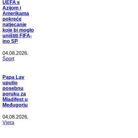
UEFA s
Azijom i
Amerikama
pokreće
natjecanje
koje bi moglo
uništiti FIFA-
ino SP
04.08.2026.
Šport
Papa Lav
uputio
posebnu
poruku za
Mladifest u
Međugorju
04.08.2026.
Vjera