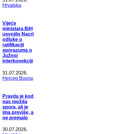
Hrvatska
Vijeće
ministara BiH
usvojilo Nacrt
odluke o
ratifikaciji
sporazuma o
Južnoj
interkonekciji
31.07.2026.
Herceg Bosna
Pravda je kod
nas možda
spora, ali je
ima previše, a
ne premalo
30.07.2026.