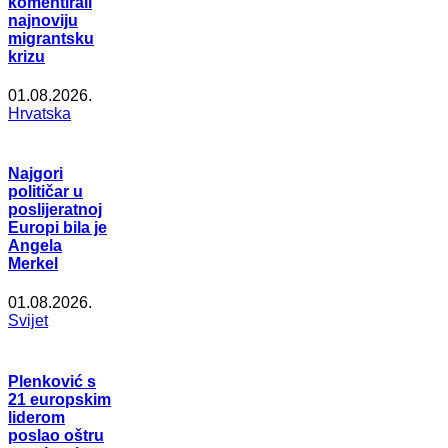
komentirali
najnoviju
migrantsku
krizu
01.08.2026.
Hrvatska
Najgori
političar u
poslijeratnoj
Europi bila je
Angela
Merkel
01.08.2026.
Svijet
Plenković s
21 europskim
liderom
poslao oštru