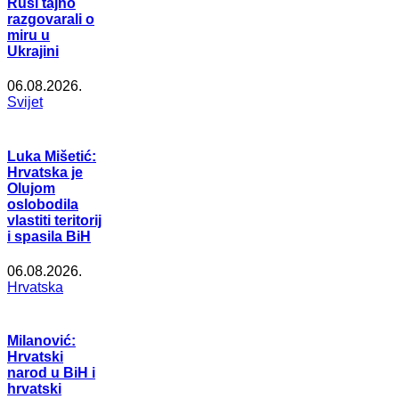
Rusi tajno
razgovarali o
miru u
Ukrajini
06.08.2026.
Svijet
Luka Mišetić:
Hrvatska je
Olujom
oslobodila
vlastiti teritorij
i spasila BiH
06.08.2026.
Hrvatska
Milanović:
Hrvatski
narod u BiH i
hrvatski