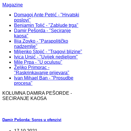
Magazine
Domagoj Ante Petrić - "Hrvatski
poslovi"
Benjamin Tolić - "Zablude trga"
Damir Pešorda - "Seciranje
kaosa"
Ilija Zovko - "Parapolitičko
nadzemlje"
Miljenko Stojić - "Tragovi blizine"
Ivica Ursić - "Uvijek nedjeljom"
Mile Prpa - "U oculusu"
Željko Primorac -
"Raskrinkavanje prijevara"
Ivan Mihael Ban - "Prosudbe
procesa"
KOLUMNA DAMIRA PEŠORDE -
SECIRANJE KAOSA
Damir Pešorda: Soros u ofenzivi
17.10.2021.