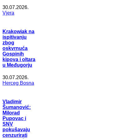
30.07.2026.
Vjera
Krakowiak na
ispitivanju
zbog
oskvrnuća
Gospinih
kipova i oltara
u Međugorju
30.07.2026.
Herceg Bosna
Vladimir
Šumanović:
Milorad
Pupovac i
SNV
pokušavaju
cenzurirati