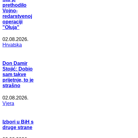
prethodilo
Vojno-
redarstvenoj
operaciji
"Oluja"
02.08.2026.
Hrvatska
Don Damir
Stojić: Dobio
sam takve
prijetnje, to je
strašno
02.08.2026.
Vjera
Izbori u BiH s
druge strane