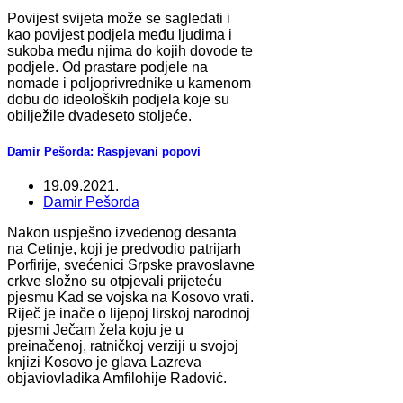
Povijest svijeta može se sagledati i
kao povijest podjela među ljudima i
sukoba među njima do kojih dovode te
podjele. Od prastare podjele na
nomade i poljoprivrednike u kamenom
dobu do ideoloških podjela koje su
obilježile dvadeseto stoljeće.
Damir Pešorda: Raspjevani popovi
19.09.2021.
Damir Pešorda
Nakon uspješno izvedenog desanta
na Cetinje, koji je predvodio patrijarh
Porfirije, svećenici Srpske pravoslavne
crkve složno su otpjevali prijeteću
pjesmu Kad se vojska na Kosovo vrati.
Riječ je inače o lijepoj lirskoj narodnoj
pjesmi Ječam žela koju je u
preinačenoj, ratničkoj verziji u svojoj
knjizi Kosovo je glava Lazreva
objaviovladika Amfilohije Radović.