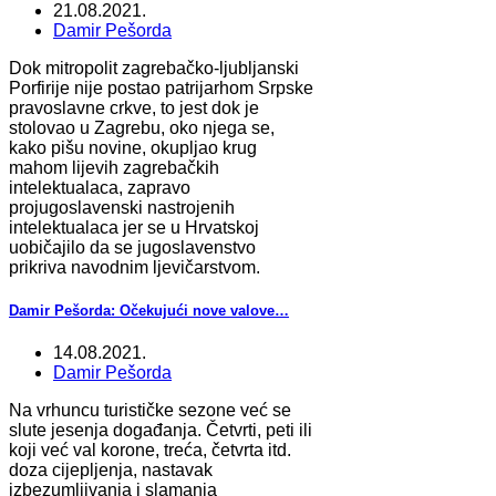
21.08.2021.
Damir Pešorda
Dok mitropolit zagrebačko-ljubljanski
Porfirije nije postao patrijarhom Srpske
pravoslavne crkve, to jest dok je
stolovao u Zagrebu, oko njega se,
kako pišu novine, okupljao krug
mahom lijevih zagrebačkih
intelektualaca, zapravo
projugoslavenski nastrojenih
intelektualaca jer se u Hrvatskoj
uobičajilo da se jugoslavenstvo
prikriva navodnim ljevičarstvom.
Damir Pešorda: Očekujući nove valove…
14.08.2021.
Damir Pešorda
Na vrhuncu turističke sezone već se
slute jesenja događanja. Četvrti, peti ili
koji već val korone, treća, četvrta itd.
doza cijepljenja, nastavak
izbezumljivanja i slamanja