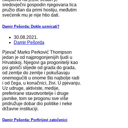
sredovječni gospodin njegovana lica
pružio dlan da primi hostiju, međutim
svećenik mu je nije htio dati.
Damir Pešorda: Dokle uzmicati?
30.08.2021.
Damir Pešorda
Pjevač Marko Perković Thompson
jedan je od najprogonjenijih ljudi u
Hrvatskoj. Njegovi ga progonitelji kao
psi goniči slijede od grada do grada,
od zemlje do zemlje i pokušavaju
onemogućiti u onome što najbolje radi
i od čega, u konačnici, živi. U pjevanju.
Uz udruge, aktiviste, medije,
preferirane stavotvoritelje i druge
javnike, tom se progonu sve više
pridružuje dobar dio politike i neke
državne instituciji.
Damir Pešorda: Porfirijevi zatočenici