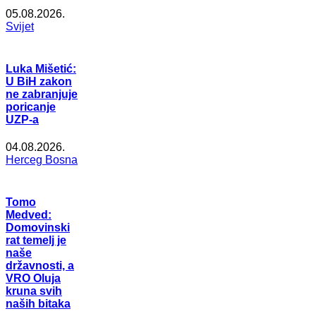
05.08.2026.
Svijet
Luka Mišetić:
U BiH zakon
ne zabranjuje
poricanje
UZP-a
04.08.2026.
Herceg Bosna
Tomo
Medved:
Domovinski
rat temelj je
naše
državnosti, a
VRO Oluja
kruna svih
naših bitaka