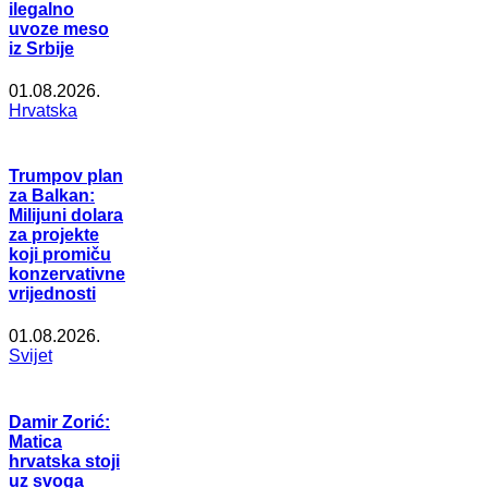
ilegalno
uvoze meso
iz Srbije
01.08.2026.
Hrvatska
Trumpov plan
za Balkan:
Milijuni dolara
za projekte
koji promiču
konzervativne
vrijednosti
01.08.2026.
Svijet
Damir Zorić:
Matica
hrvatska stoji
uz svoga