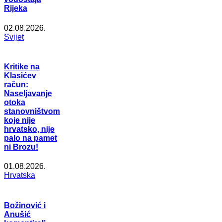
Rijeka
02.08.2026.
Svijet
Kritike na
Klasićev
račun:
Naseljavanje
otoka
stanovništvom
koje nije
hrvatsko, nije
palo na pamet
ni Brozu!
01.08.2026.
Hrvatska
Božinović i
Anušić