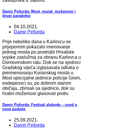
zastupnika u Saboru.
Damir Pešorda: Most, mural, možemosi i
drugi paradoksi
04.10.2021.
Damir Pešorda
Prije nekoliko dana u Karlovcu se
prijepornim pokazalo imenovanje
jednog mosta po postrojbi Hrvatske
vojske zaslužnoj za obranu Karlovca u
Domovinskom ratu. Dok se na sjednici
Gradskog vijeća izglasavala odluka o
preimenovanju Koranskog mosta u
Most specijalne jedinice policije Grom,
esdepeovci su, po dobrom starom
običaju, zbrisali sa sjednice, dok su
hrabri možemosi glasovali protiv.
Damir Pešorda: Festival slobode – uvod u
nove podjele
25.09.2021.
Damir Pešorda