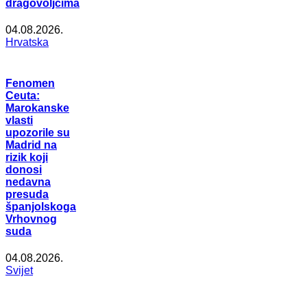
dragovoljcima
04.08.2026.
Hrvatska
Fenomen
Ceuta:
Marokanske
vlasti
upozorile su
Madrid na
rizik koji
donosi
nedavna
presuda
španjolskoga
Vrhovnog
suda
04.08.2026.
Svijet