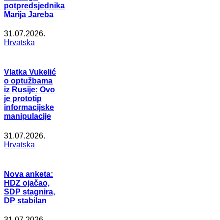
potpredsjednika
Marija Jareba
31.07.2026.
Hrvatska
Vlatka Vukelić
o optužbama
iz Rusije: Ovo
je prototip
informacijske
manipulacije
31.07.2026.
Hrvatska
Nova anketa:
HDZ ojačao,
SDP stagnira,
DP stabilan
31.07.2026.