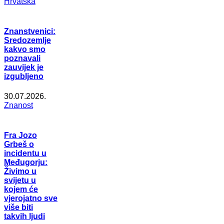
Hrvatska
Znanstvenici:
Sredozemlje
kakvo smo
poznavali
zauvijek je
izgubljeno
30.07.2026.
Znanost
Fra Jozo
Grbeš o
incidentu u
Međugorju:
Živimo u
svijetu u
kojem će
vjerojatno sve
više biti
takvih ljudi