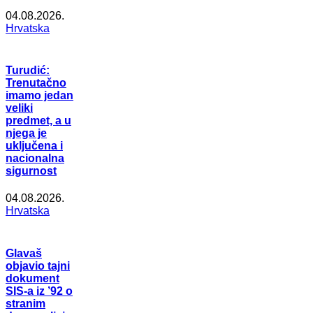
04.08.2026.
Hrvatska
Turudić:
Trenutačno
imamo jedan
veliki
predmet, a u
njega je
uključena i
nacionalna
sigurnost
04.08.2026.
Hrvatska
Glavaš
objavio tajni
dokument
SIS-a iz ’92 o
stranim