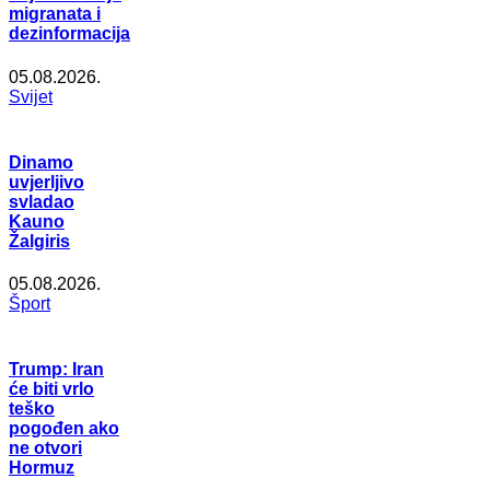
migranata i
dezinformacija
05.08.2026.
Svijet
Dinamo
uvjerljivo
svladao
Kauno
Žalgiris
05.08.2026.
Šport
Trump: Iran
će biti vrlo
teško
pogođen ako
ne otvori
Hormuz