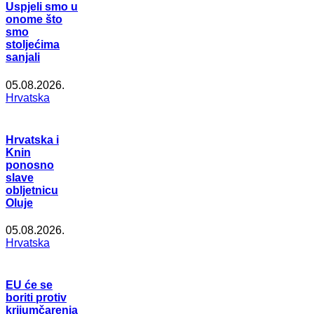
Uspjeli smo u
onome što
smo
stoljećima
sanjali
05.08.2026.
Hrvatska
Hrvatska i
Knin
ponosno
slave
obljetnicu
Oluje
05.08.2026.
Hrvatska
EU će se
boriti protiv
krijumčarenja