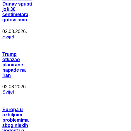
Dunav spusti
još 30
centimetara,
gotovi smo
02.08.2026.
Svijet
Trump
otkazao
planirane
napade na
Iran
02.08.2026.
Svijet
Europa u
ozbiljnim
problemima
zbog niskih
vodostaja