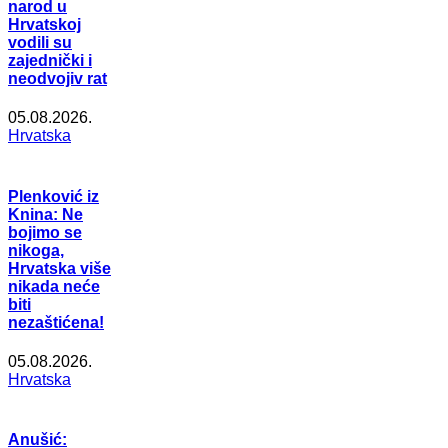
narod u
Hrvatskoj
vodili su
zajednički i
neodvojiv rat
05.08.2026.
Hrvatska
Plenković iz
Knina: Ne
bojimo se
nikoga,
Hrvatska više
nikada neće
biti
nezaštićena!
05.08.2026.
Hrvatska
Anušić: