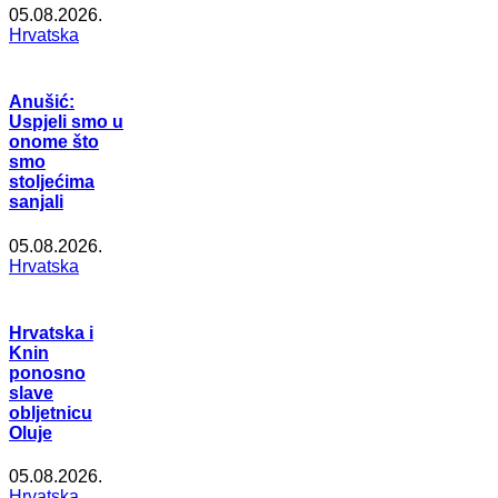
05.08.2026.
Hrvatska
Anušić:
Uspjeli smo u
onome što
smo
stoljećima
sanjali
05.08.2026.
Hrvatska
Hrvatska i
Knin
ponosno
slave
obljetnicu
Oluje
05.08.2026.
Hrvatska