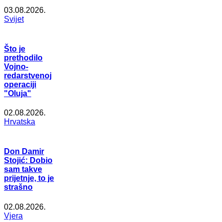
03.08.2026.
Svijet
Što je
prethodilo
Vojno-
redarstvenoj
operaciji
"Oluja"
02.08.2026.
Hrvatska
Don Damir
Stojić: Dobio
sam takve
prijetnje, to je
strašno
02.08.2026.
Vjera