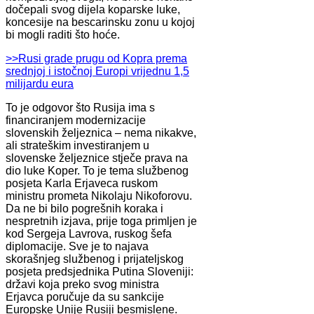
dočepali svog dijela koparske luke,
koncesije na bescarinsku zonu u kojoj
bi mogli raditi što hoće.
>>Rusi grade prugu od Kopra prema
srednjoj i istočnoj Europi vrijednu 1,5
milijardu eura
To je odgovor što Rusija ima s
financiranjem modernizacije
slovenskih željeznica – nema nikakve,
ali strateškim investiranjem u
slovenske željeznice stječe prava na
dio luke Koper. To je tema službenog
posjeta Karla Erjaveca ruskom
ministru prometa Nikolaju Nikoforovu.
Da ne bi bilo pogrešnih koraka i
nespretnih izjava, prije toga primljen je
kod Sergeja Lavrova, ruskog šefa
diplomacije. Sve je to najava
skorašnjeg službenog i prijateljskog
posjeta predsjednika Putina Sloveniji:
državi koja preko svog ministra
Erjavca poručuje da su sankcije
Europske Unije Rusiji besmislene.