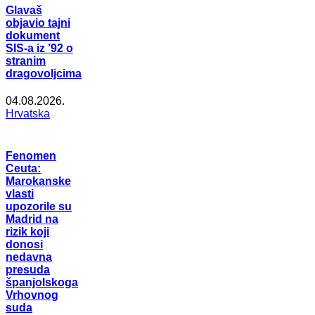
Glavaš
objavio tajni
dokument
SIS-a iz ’92 o
stranim
dragovoljcima
04.08.2026.
Hrvatska
Fenomen
Ceuta:
Marokanske
vlasti
upozorile su
Madrid na
rizik koji
donosi
nedavna
presuda
španjolskoga
Vrhovnog
suda