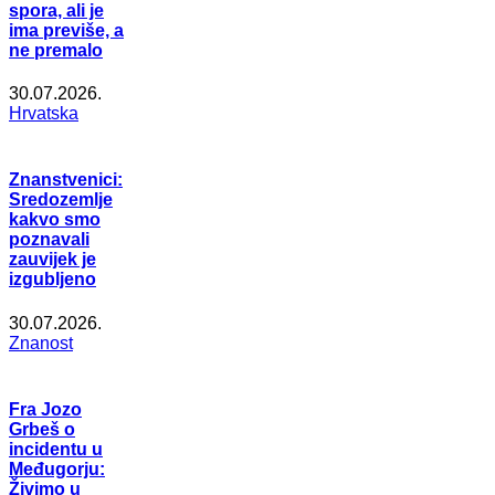
spora, ali je
ima previše, a
ne premalo
30.07.2026.
Hrvatska
Znanstvenici:
Sredozemlje
kakvo smo
poznavali
zauvijek je
izgubljeno
30.07.2026.
Znanost
Fra Jozo
Grbeš o
incidentu u
Međugorju:
Živimo u