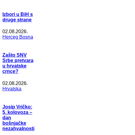
Izbori u BiH s
druge strane
02.08.2026.
Herceg Bosna
Zašto SNV
Srbe pretvara
u hrvatske
crnce?
02.08.2026.
Hrvatska
Josip Vričko:
5. kolovoza –
dan
bošnjačke
nezahvalnosti