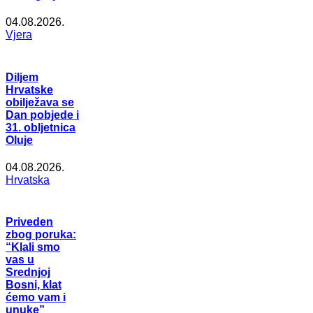
04.08.2026.
Vjera
Diljem
Hrvatske
obilježava se
Dan pobjede i
31. obljetnica
Oluje
04.08.2026.
Hrvatska
Priveden
zbog poruka:
“Klali smo
vas u
Srednjoj
Bosni, klat
ćemo vam i
unuke”