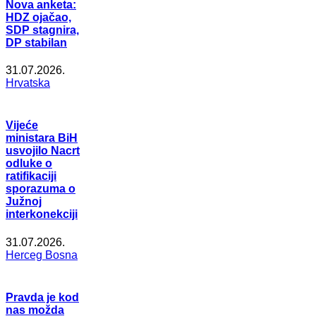
Nova anketa:
HDZ ojačao,
SDP stagnira,
DP stabilan
31.07.2026.
Hrvatska
Vijeće
ministara BiH
usvojilo Nacrt
odluke o
ratifikaciji
sporazuma o
Južnoj
interkonekciji
31.07.2026.
Herceg Bosna
Pravda je kod
nas možda