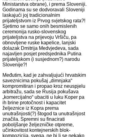
Ministarstva obrane), i prema Sloveniji.
Godinama su se dodvoravali Sloveniji
laskajući joj tradicionalnim
prijateljstvom iz Prvog svjetskog rata?!
Sjetimo se samo onih besmislenih
ceremonija rusko-slovenskog
prijateljstva na prijevoju Vršiču, pa
obnovljene ruske kapelice, lanjski
dolazak Dmitrija Medvjedeva, sada
najavljen posjet predsjednika Putina
prijateljskom (i susjednom?) narodu
Slovenije?!
Međutim, kad je zahvaljujući hrvatskim
saveznicima pokušaj „dimnjaka“
kompromitiran i propao kroz neuspjelu
arbitražu, sada se Rusija pokušava
„komercijalno“ ubaciti u luku Koper pa
ih brine protočnost i kapacitet
željeznice iz Kopra prema
unutrašnjosti(?) štogod ta unutrašnjost
značila. Spremni su finacirati
poboljšanje željezničke otpreme,
učinkovitost kontejnerskih blok-
kompozicija, svega, ne bi li se nekako