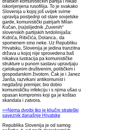
bratskih komunističkih partija i nikad
iskorijenjena rusofilija. To je svakako
Slovenija u kojoj još uvijek svime
upravlja posljednji od stare sovjetske
garde, komunistički patrijarh Milan
Kučan, (na)slijednik „čuvenih“
slovenskih partijskih tvrdolinijaša:
Kidrića, Ribičića, Dolanca.. da
spomenem smo neke. Uz Republiku
Hrvatsku, Slovenija je jedina tranzitna
država u kojoj nije sprovedena baš
nikakva lustracija pa komunističke
strukture u punom sastavu upravljaju
cjelokupnim društvenim, političkim i
gospodarskim životom. Čak je i Janez
Janša, razvikani antikomunist i
negdašnji premijer, bio dobio
komunističku infekciju i s njima ušao u
opasan kompromis koji ga je koštao
skandala i zatvora.
>>Nema dvojbi tko je ključni strateški
saveznik današnje Hrvatske
Republika Slovenija je od samog