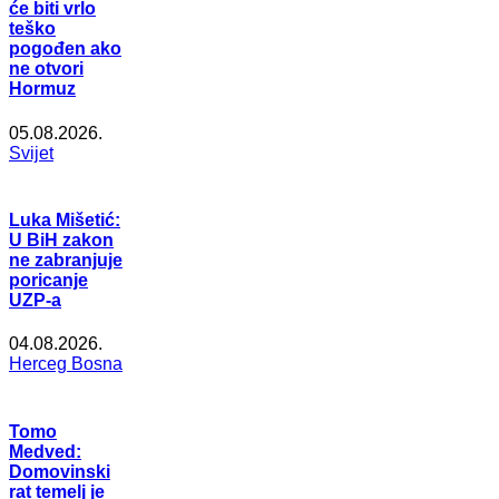
će biti vrlo
teško
pogođen ako
ne otvori
Hormuz
05.08.2026.
Svijet
Luka Mišetić:
U BiH zakon
ne zabranjuje
poricanje
UZP-a
04.08.2026.
Herceg Bosna
Tomo
Medved:
Domovinski
rat temelj je