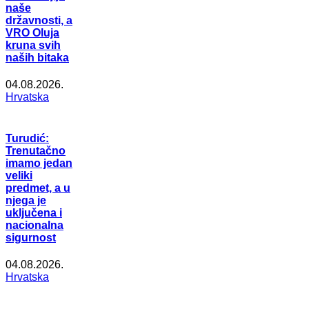
naše
državnosti, a
VRO Oluja
kruna svih
naših bitaka
04.08.2026.
Hrvatska
Turudić:
Trenutačno
imamo jedan
veliki
predmet, a u
njega je
uključena i
nacionalna
sigurnost
04.08.2026.
Hrvatska