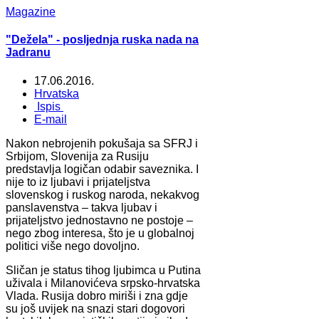
Magazine
"Dežela" - posljednja ruska nada na
Jadranu
17.06.2016.
Hrvatska
Ispis
E-mail
Nakon nebrojenih pokušaja sa SFRJ i
Srbijom, Slovenija za Rusiju
predstavlja logičan odabir saveznika. I
nije to iz ljubavi i prijateljstva
slovenskog i ruskog naroda, nekakvog
panslavenstva – takva ljubav i
prijateljstvo jednostavno ne postoje –
nego zbog interesa, što je u globalnoj
politici više nego dovoljno.
Sličan je status tihog ljubimca u Putina
uživala i Milanovićeva srpsko-hrvatska
Vlada. Rusija dobro miriši i zna gdje
su još uvijek na snazi stari dogovori