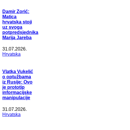
Damir Zorić:
Matica
hrvatska stoji
uz svoga
potpredsjednika
Marija Jareba
31.07.2026.
Hrvatska
Vlatka Vukelić
o optužbama
iz Rusije: Ovo
je prototip
informacijske
manipulacije
31.07.2026.
Hrvatska