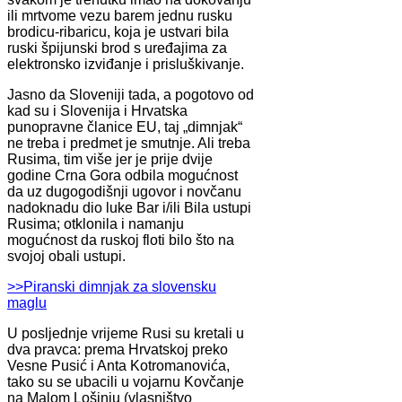
ili mrtvome vezu barem jednu rusku
brodicu-ribaricu, koja je ustvari bila
ruski špijunski brod s uređajima za
elektronsko izviđanje i prisluškivanje.
Jasno da Sloveniji tada, a pogotovo od
kad su i Slovenija i Hrvatska
punopravne članice EU, taj „dimnjak“
ne treba i predmet je smutnje. Ali treba
Rusima, tim više jer je prije dvije
godine Crna Gora odbila mogućnost
da uz dugogodišnji ugovor i novčanu
nadoknadu dio luke Bar i/ili Bila ustupi
Rusima; otklonila i namanju
mogućnost da ruskoj floti bilo što na
svojoj obali ustupi.
>>Piranski dimnjak za slovensku
maglu
U posljednje vrijeme Rusi su kretali u
dva pravca: prema Hrvatskoj preko
Vesne Pusić i Anta Kotromanovića,
tako su se ubacili u vojarnu Kovčanje
na Malom Lošinju (vlasništvo