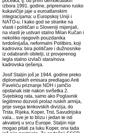
početka, tj. od prvih demokratskih
izbora 1991. godine, pripremano rusko
kukavičije jaje u euroatlanskim
integracijama: u Europskoj Uniji i
NATO-u. I kako god se stranke na
vlasti i političari u Sloveniji mijenjali,
na vlasti je ustvari stalno Milan Kučan i
nekoliko njegovih pouzdanika
tvrdolinijaša, neformalni Politbiro, koji
kadrovira: bira političare i dužnosnike
iz odabranih obitelji, iz provjerenog
legla stalno izvlači stara/nova
kadrovska rješenja.
Josif Staljin još je 1944. godine preko
diplomatskih emisara predlagao Anti
Paveliću priznanje NDH i jamčio
opstanak iste nakon svršetka 2.
Svjetskog rata, samo ako Poglavnik
legitimno dozvoli prolaz ruskih armija,
prije svega tenkovskih divizija, do
Trsta. Rijeka, Koper, Trst, Savudrijska
vala... sve je to blizu i jedan te isti
akvatorij u srcu Europe. Staljin nije
mogao pitati za luku Koper, ona tada