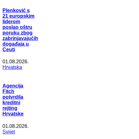
Plenković s
21 europskim
liderom
poslao oštru
poruku zbog
zabrinjavajućih
događaja u
Ceuti
01.08.2026.
Hrvatska
Agencija
Fitch
potvrdila
kreditni
rejting
Hrvatske
01.08.2026.
Svijet