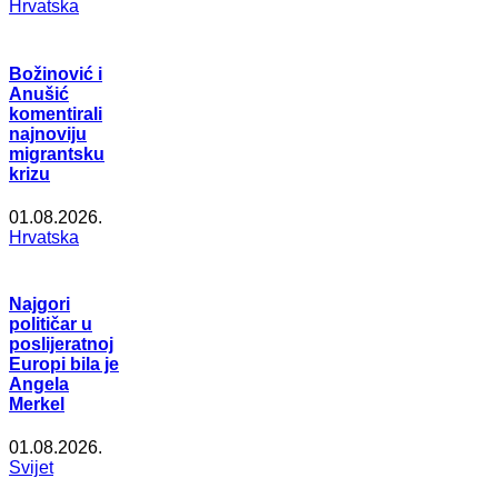
Hrvatska
Božinović i
Anušić
komentirali
najnoviju
migrantsku
krizu
01.08.2026.
Hrvatska
Najgori
političar u
poslijeratnoj
Europi bila je
Angela
Merkel
01.08.2026.
Svijet