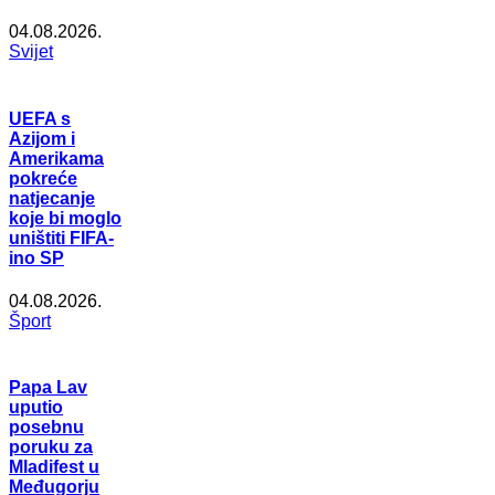
04.08.2026.
Svijet
UEFA s
Azijom i
Amerikama
pokreće
natjecanje
koje bi moglo
uništiti FIFA-
ino SP
04.08.2026.
Šport
Papa Lav
uputio
posebnu
poruku za
Mladifest u
Međugorju