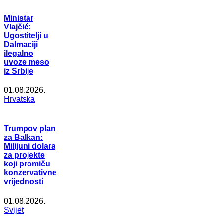
Ministar
Vlajčić:
Ugostitelji u
Dalmaciji
ilegalno
uvoze meso
iz Srbije
01.08.2026.
Hrvatska
Trumpov plan
za Balkan:
Milijuni dolara
za projekte
koji promiču
konzervativne
vrijednosti
01.08.2026.
Svijet