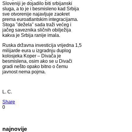
Sloveniji je dojadilo biti srbijanski
sluga, a to je i besmisleno kad Srbija
sve otvorenije najavljuje zaokret
prema euroatlantskim integracijama.
Stoga "dežela" sada traži većeg i
jačeg saveznika sličnih obilježija
kakva je Srbija ranije imala.
Ruska državna investicija vrijedna 1,5
milijarde eura u izgradnju duplog
kolosjeka Koper – Divača je
besmislena, osim ako se u Divači
gradi nešto opako bitno o čemu
javnost nema pojma.
L. C.
Share
0
najnovije