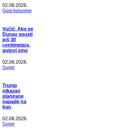
02.08.2026.
Gost kolumne
Vučić: Ako se
Dunav spusti
još 30
centimetara,
gotovi smo
02.08.2026.
Svijet
Trump
otkazao
planirane
napade na
Iran
02.08.2026.
Svijet