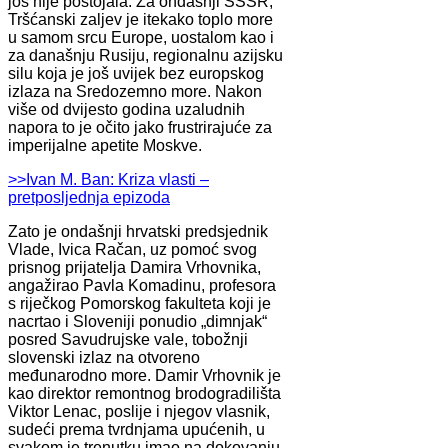
još nije postojala. Za ondašnji SSSR,
Tršćanski zaljev je itekako toplo more
u samom srcu Europe, uostalom kao i
za današnju Rusiju, regionalnu azijsku
silu koja je još uvijek bez europskog
izlaza na Sredozemno more. Nakon
više od dvijesto godina uzaludnih
napora to je očito jako frustrirajuće za
imperijalne apetite Moskve.
>>Ivan M. Ban: Kriza vlasti –
pretposljednja epizoda
Zato je ondašnji hrvatski predsjednik
Vlade, Ivica Račan, uz pomoć svog
prisnog prijatelja Damira Vrhovnika,
angažirao Pavla Komadinu, profesora
s riječkog Pomorskog fakulteta koji je
nacrtao i Sloveniji ponudio „dimnjak“
posred Savudrujske vale, tobožnji
slovenski izlaz na otvoreno
međunarodno more. Damir Vrhovnik je
kao direktor remontnog brodogradilišta
Viktor Lenac, poslije i njegov vlasnik,
sudeći prema tvrdnjama upućenih, u
svakom je trenutku imao na dokovanju