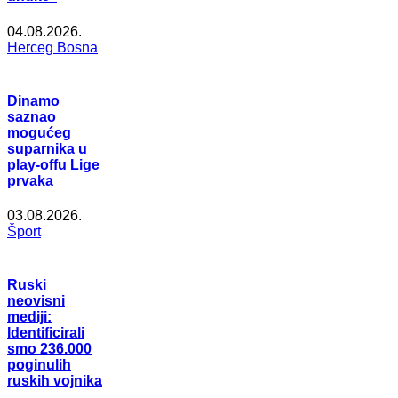
04.08.2026.
Herceg Bosna
Dinamo
saznao
mogućeg
suparnika u
play-offu Lige
prvaka
03.08.2026.
Šport
Ruski
neovisni
mediji:
Identificirali
smo 236.000
poginulih
ruskih vojnika