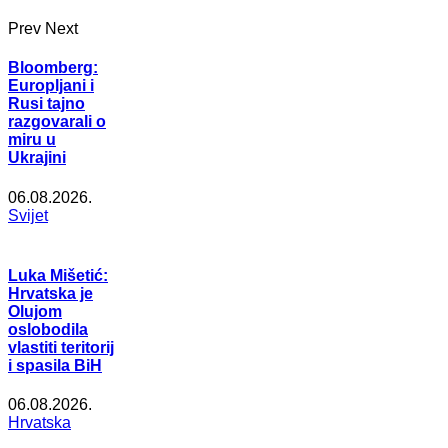
Prev
Next
Bloomberg:
Europljani i
Rusi tajno
razgovarali o
miru u
Ukrajini
06.08.2026.
Svijet
Luka Mišetić:
Hrvatska je
Olujom
oslobodila
vlastiti teritorij
i spasila BiH
06.08.2026.
Hrvatska