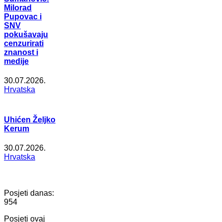
Milorad
Pupovac i
SNV
pokušavaju
cenzurirati
znanost i
medije
30.07.2026.
Hrvatska
Uhićen Željko
Kerum
30.07.2026.
Hrvatska
Posjeti danas:
954
Posjeti ovaj