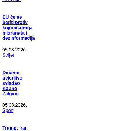
EU će se
boriti protiv
krijumčarenja
migranata i
dezinformacija
05.08.2026.
Svijet
Dinamo
uvjerljivo
svladao
Kauno
Žalgiris
05.08.2026.
Šport
Trump: Iran