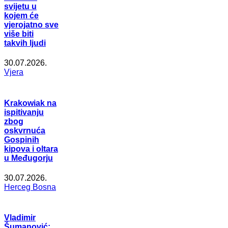
svijetu u
kojem će
vjerojatno sve
više biti
takvih ljudi
30.07.2026.
Vjera
Krakowiak na
ispitivanju
zbog
oskvrnuća
Gospinih
kipova i oltara
u Međugorju
30.07.2026.
Herceg Bosna
Vladimir
Šumanović: