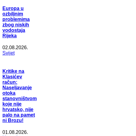
Europa u
ozbiljnim
problemima
zbog niskih
vodostaja
Rijeka
02.08.2026.
Svijet
Kritike na
Klasićev
račun:
Naseljavanje
otoka
stanovništvom
koje nije
hrvatsko, nije
palo na pamet
ni Brozu!
01.08.2026.