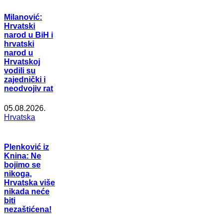
Milanović:
Hrvatski
narod u BiH i
hrvatski
narod u
Hrvatskoj
vodili su
zajednički i
neodvojiv rat
05.08.2026.
Hrvatska
Plenković iz
Knina: Ne
bojimo se
nikoga,
Hrvatska više
nikada neće
biti
nezaštićena!