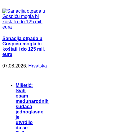
Sanacija otpada u
Gospiću mogla bi
koštati i do 125 mil.
eura
07.08.2026.
Hrvatska
Mišetić:
Svih
osam
međunarodnih
sudaca
jednoglasno
je
utvrdilo
da se