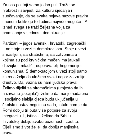
Za nas postoji samo jedan put. Traže se
hrabrost i savjest za kulturu sjećanja i
suočavanje, da se svaka pojava nazove pravim
imenom koliko je to ljudima najviše moguće. A
iznad svega se traži željezna volja za
promicanje vrijednosti demokracije.
Partizani – jugoslavenski, hrvatski, zagrebački
– ne stoje u vezi s demokracijom. Stoje u vezi
s nasiljem, sa stratištima, sa zatvorima u
kojima su pod krvničkim mučenjima jaukali
djevojke i mladići, osporavatelji hegemonije i
komunizma. S demokracijom u vezi stoji samo
iskrena želja da uložimo svaki napor za zrelije
društvo. Da, važna su nam ljudska prava!
Želimo dijeliti sa siromašnima (umjesto da ih
nazivamo „socijala“), želimo da manje nadarena
i socijalno slabija djeca budu uključenija u
školski sustav negoli su sada, stalo nam je da
Romi dobiju tri puta više potpore za svoju
integraciju. I, istina - želimo da Srbi u
Hrvatskoj dobiju svaku pozornost i zaštitu.
Cijeli smo život željeli da dobiju manjinska
prava!