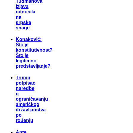
Tuđmanova
izjava
odnosila
na
srpske
snage
Konaković:
Što je
konstitutivnost?
Što je
legitimno
predstavljanje?
Trump
potpisao
naredbe
o
ograničavanju
američkog
državljanstva
po
rođenju
Ante