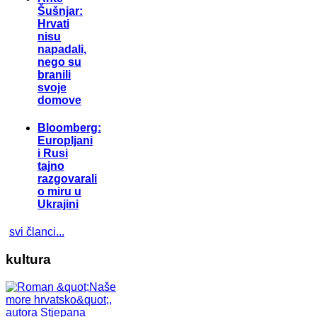
Šušnjar:
Hrvati
nisu
napadali,
nego su
branili
svoje
domove
Bloomberg:
Europljani
i Rusi
tajno
razgovarali
o miru u
Ukrajini
svi članci...
kultura