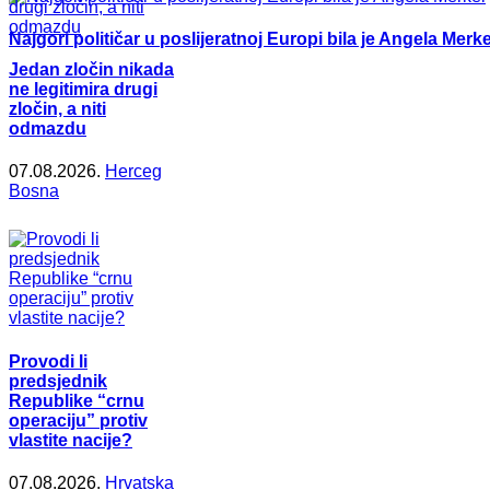
Najgori političar u poslijeratnoj Europi bila je Angela Merke
Jedan zločin nikada
ne legitimira drugi
zločin, a niti
odmazdu
07.08.2026.
Herceg
Bosna
Provodi li
predsjednik
Republike “crnu
operaciju” protiv
vlastite nacije?
07.08.2026.
Hrvatska