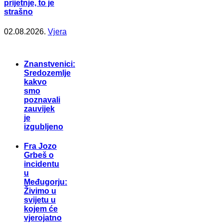
prijetnje, to je
strašno
02.08.2026.
Vjera
Znanstvenici:
Sredozemlje
kakvo
smo
poznavali
zauvijek
je
izgubljeno
Fra Jozo
Grbeš o
incidentu
u
Međugorju:
Živimo u
svijetu u
kojem će
vjerojatno