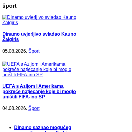
šport
Dinamo uvjerljivo svladao Kauno
Žalgiris
05.08.2026.
Šport
UEFA s Azijom i Amerikama
pokreće natjecanje koje bi moglo
uništiti FIFA-ino SP
04.08.2026.
Šport
Dinamo saznao mogućeg