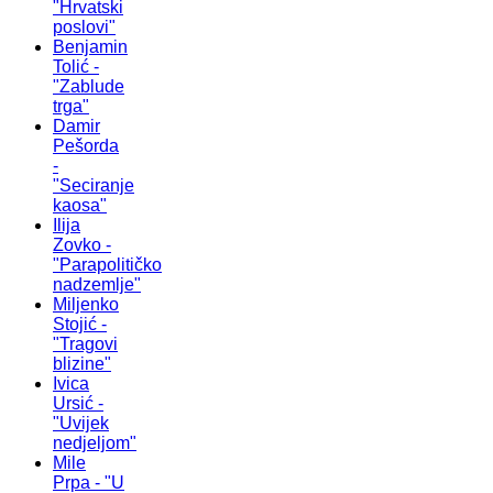
"Hrvatski
poslovi"
Benjamin
Tolić -
"Zablude
trga"
Damir
Pešorda
-
"Seciranje
kaosa"
Ilija
Zovko -
"Parapolitičko
nadzemlje"
Miljenko
Stojić -
"Tragovi
blizine"
Ivica
Ursić -
"Uvijek
nedjeljom"
Mile
Prpa - "U