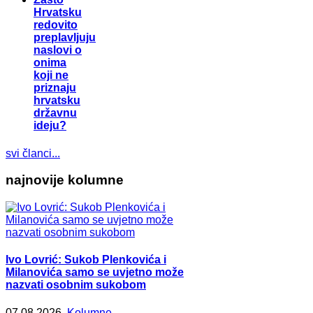
Hrvatsku
redovito
preplavljuju
naslovi o
onima
koji ne
priznaju
hrvatsku
državnu
ideju?
svi članci...
najnovije kolumne
Ivo Lovrić: Sukob Plenkovića i
Milanovića samo se uvjetno može
nazvati osobnim sukobom
07.08.2026.
Kolumne