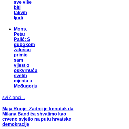
sve više
biti
takvih
ljudi
Mons.
Petar
Palić: S
dubokom
žalošću
primio
sam
vijest o
oskvrnuću
svetih
mjesta u
Međugorju
svi članci...
Maja Runje: Zadnji je trenutak da
Milana Bandića shvatimo kao
crveno svjetlo na putu hrvatske
demokracije