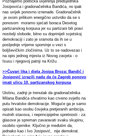
Poznajemo politička uvjerenja predsjednika
Josipovića i gradonačelnika Bandića, no ipak
nas uvijek ponovno iznenade. Gradonačelnik
je ovom prilikom energično ustvrdio da se s
ponosom moramo sjećati boraca Desetog
partizanskog korpusa jer su partizani bili pravi
nositelji slobode, bitno su doprinijeli svjetskoj
demokraciji i zato je sramota da ih se u
posljednje vrijeme spominje u vezi s
boljševičkim zločinima. Uz to se nadovezao i
na opis jednog mjesta iz Novog zavjeta - o
Isusu i njegovoj patnji na Križu.
>>Čuvari lika i djela Josipa Broza: Bandić i
Josipović izrazili nadu da će Zagreb ponovo
imati ulicu 10. partizanskog korpusa
Uistinu, zadnji je trenutak da gradonačelnika
Milana Bandića shvatimo kao crveno svjetlo na
putu hrvatske demokracije. Moguće ga je samo
opisati kao osobu čovjeka pretjeranih ambicija,
mutnih stavova, i neprincipijelne spretnosti - za
glasove je spreman zavaravati svaku skupinu,
osobito vjernike. Ključno je međutim da,
jednako kao i Ivo Josipović, nije demokrat.