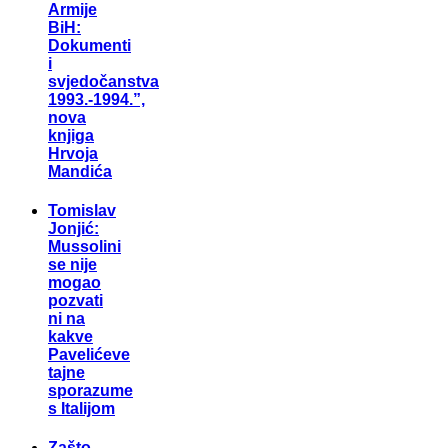
Armije
BiH:
Dokumenti
i
svjedočanstva
1993.-1994.”,
nova
knjiga
Hrvoja
Mandića
Tomislav
Jonjić:
Mussolini
se nije
mogao
pozvati
ni na
kakve
Pavelićeve
tajne
sporazume
s Italijom
Zašto