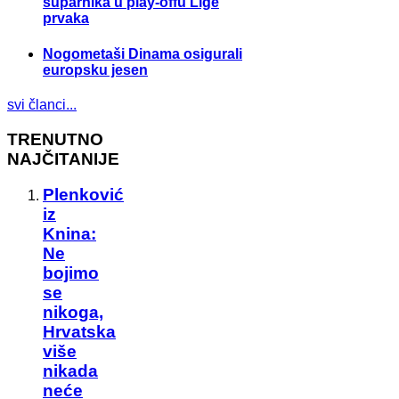
suparnika u play-offu Lige
prvaka
Nogometaši Dinama osigurali
europsku jesen
svi članci...
TRENUTNO
NAJČITANIJE
Plenković
iz
Knina:
Ne
bojimo
se
nikoga,
Hrvatska
više
nikada
neće