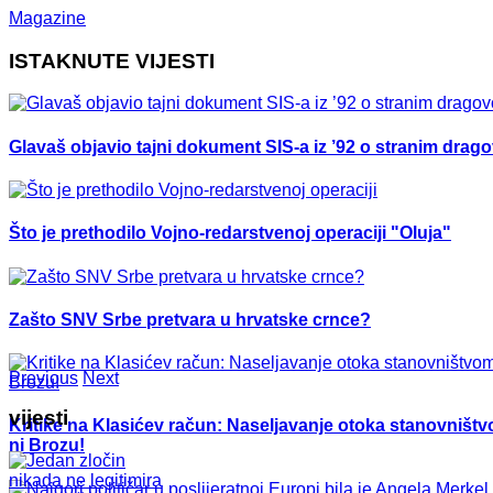
Magazine
ISTAKNUTE VIJESTI
Glavaš objavio tajni dokument SIS-a iz ’92 o stranim drag
Što je prethodilo Vojno-redarstvenoj operaciji "Oluja"
Zašto SNV Srbe pretvara u hrvatske crnce?
Previous
Next
vijesti
Kritike na Klasićev račun: Naseljavanje otoka stanovništvo
ni Brozu!