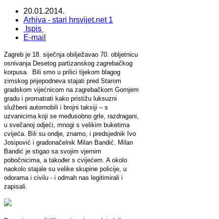
20.01.2014.
Arhiva - stari hrsvijet.net 1
Ispis
E-mail
Zagreb je 18. siječnja obilježavao 70. obljetnicu
osnivanja Desetog partizanskog zagrebačkog
korpusa. Bili smo u prilici tijekom blagog
zimskog prijepodneva stajati pred Starom
gradskom vijećnicom na zagrebačkom Gornjem
gradu i promatrati kako pristižu luksuzni
službeni automobili i brojni taksiji – s
uzvanicima koji se međusobno grle, razdragani,
u svečanoj odjeći, mnogi s velikim buketima
cvijeća. Bili su ondje, znamo, i predsjednik Ivo
Josipović i gradonačelnik Milan Bandić. Milan
Bandić je stigao sa svojim vjernim
pobočnicima, a također s cvijećem. A okolo
naokolo stajale su velike skupine policije, u
odorama i civilu - i odmah nas legitimirali i
zapisali.