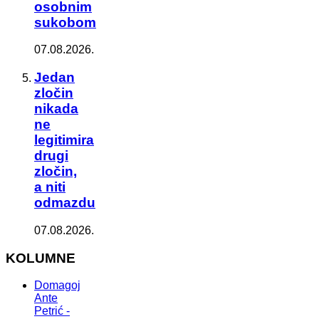
osobnim
sukobom
07.08.2026.
Jedan
zločin
nikada
ne
legitimira
drugi
zločin,
a niti
odmazdu
07.08.2026.
KOLUMNE
Domagoj
Ante
Petrić -