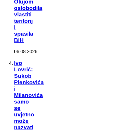
Olujom
oslobodila
vlastiti
teritorij
i
spasila
BiH
06.08.2026.
Ivo
Lovrić:
Sukob
Plenkovića
i
Milanovića
samo
se
uvjetno
može
nazvati