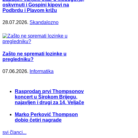
oskvrnuti i Gospini kipovi na
Podbrdu i Plavom križu
28.07.2026.
Skandalozno
Zašto ne spremati lozinke u
pregledniku?
07.06.2026.
Informatika
Rasprodan prvi Thompsonov
koncert u Širokom Brijegu,
najavljen i drugi za 14. Veljače
Marko Perković Thompson
dobio četiri nagrade
svi članci...