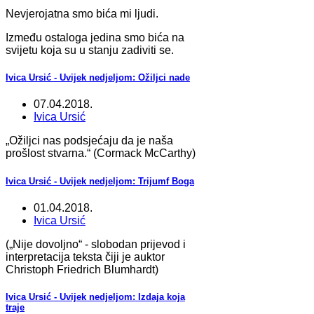
Nevjerojatna smo bića mi ljudi.
Između ostaloga jedina smo bića na
svijetu koja su u stanju zadiviti se.
Ivica Ursić - Uvijek nedjeljom: Ožiljci nade
07.04.2018.
Ivica Ursić
„Ožiljci nas podsjećaju da je naša
prošlost stvarna.“ (Cormack McCarthy)
Ivica Ursić - Uvijek nedjeljom: Trijumf Boga
01.04.2018.
Ivica Ursić
(„Nije dovoljno“ - slobodan prijevod i
interpretacija teksta čiji je auktor
Christoph Friedrich Blumhardt)
Ivica Ursić - Uvijek nedjeljom: Izdaja koja
traje