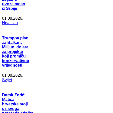
uvoze meso
iz Srbije
01.08.2026.
Hrvatska
Trumpov plan
za Balkan:
Milijuni dolara
za projekte
koji promiču
konzervativne
vrijednosti
01.08.2026.
Svijet
Damir Zorić:
Matica
hrvatska stoji
uz svoga