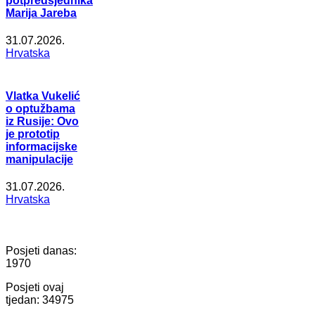
potpredsjednika
Marija Jareba
31.07.2026.
Hrvatska
Vlatka Vukelić
o optužbama
iz Rusije: Ovo
je prototip
informacijske
manipulacije
31.07.2026.
Hrvatska
Posjeti danas:
1970
Posjeti ovaj
tjedan:
34975