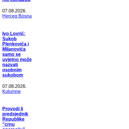
07.08.2026.
Herceg Bosna
Ivo Lovrić:
Sukob
Plenkovića i
Milanovića
samo se
uvjetno može
nazvati
osobnim
sukobom
07.08.2026.
Kolumne
Provodi li
predsjednik
Republike
“crnu