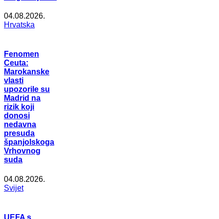
04.08.2026.
Hrvatska
Fenomen
Ceuta:
Marokanske
vlasti
upozorile su
Madrid na
rizik koji
donosi
nedavna
presuda
španjolskoga
Vrhovnog
suda
04.08.2026.
Svijet
UEFA s