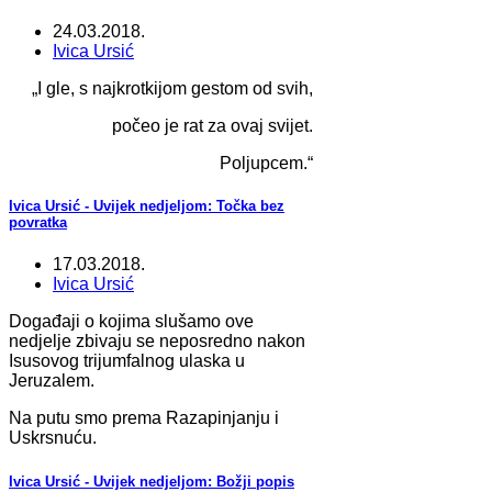
24.03.2018.
Ivica Ursić
„I gle, s najkrotkijom gestom od svih,
počeo je rat za ovaj svijet.
Poljupcem.“
Ivica Ursić - Uvijek nedjeljom: Točka bez
povratka
17.03.2018.
Ivica Ursić
Događaji o kojima slušamo ove
nedjelje zbivaju se neposredno nakon
Isusovog trijumfalnog ulaska u
Jeruzalem.
Na putu smo prema Razapinjanju i
Uskrsnuću.
Ivica Ursić - Uvijek nedjeljom: Božji popis