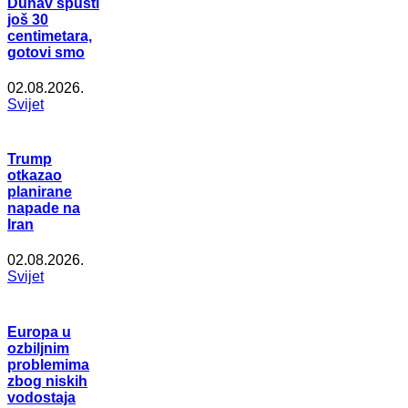
Dunav spusti
još 30
centimetara,
gotovi smo
02.08.2026.
Svijet
Trump
otkazao
planirane
napade na
Iran
02.08.2026.
Svijet
Europa u
ozbiljnim
problemima
zbog niskih
vodostaja