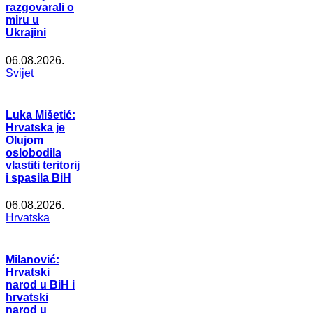
razgovarali o
miru u
Ukrajini
06.08.2026.
Svijet
Luka Mišetić:
Hrvatska je
Olujom
oslobodila
vlastiti teritorij
i spasila BiH
06.08.2026.
Hrvatska
Milanović:
Hrvatski
narod u BiH i
hrvatski
narod u