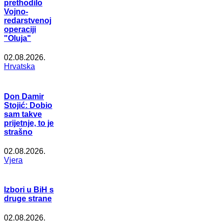
prethodilo
Vojno-
redarstvenoj
operaciji
"Oluja"
02.08.2026.
Hrvatska
Don Damir
Stojić: Dobio
sam takve
prijetnje, to je
strašno
02.08.2026.
Vjera
Izbori u BiH s
druge strane
02.08.2026.