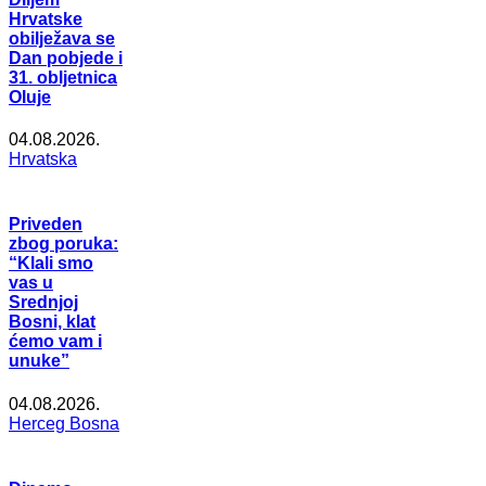
Hrvatske
obilježava se
Dan pobjede i
31. obljetnica
Oluje
04.08.2026.
Hrvatska
Priveden
zbog poruka:
“Klali smo
vas u
Srednjoj
Bosni, klat
ćemo vam i
unuke”
04.08.2026.
Herceg Bosna