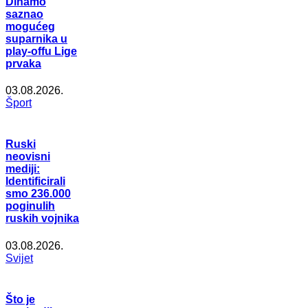
Dinamo
saznao
mogućeg
suparnika u
play-offu Lige
prvaka
03.08.2026.
Šport
Ruski
neovisni
mediji:
Identificirali
smo 236.000
poginulih
ruskih vojnika
03.08.2026.
Svijet
Što je