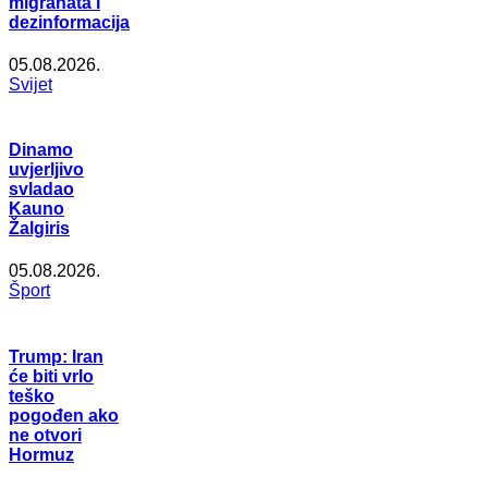
migranata i
dezinformacija
05.08.2026.
Svijet
Dinamo
uvjerljivo
svladao
Kauno
Žalgiris
05.08.2026.
Šport
Trump: Iran
će biti vrlo
teško
pogođen ako
ne otvori
Hormuz