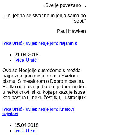
„Sve je povezano ...
... ni jedna se stvar ne mijenja sama po
sebi.“
Paul Hawken
Ivica Ursić - Uvijek nedjeljom: Najamnik
21.04.2018.
Ivica Ursić
Ove se Nedjelje susrećemo s možda
najpoznatijom metaforom u Svetom
pismu. S metaforom o Dobrom pastiru.
Pa tko od nas nije barem jednom vidio,
u nekoj crkvi, sliku koja prikazuje Isusa
kao pastira ili neku čestitku, ilustraciju?
Ivica Ursić - Uvijek nedjeljom: Kristovi
svjedoci
15.04.2018.
Ivica Ursić