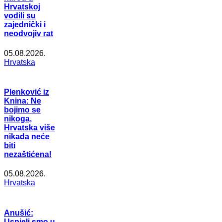
Hrvatskoj
vodili su
zajednički i
neodvojiv rat
05.08.2026.
Hrvatska
Plenković iz
Knina: Ne
bojimo se
nikoga,
Hrvatska više
nikada neće
biti
nezaštićena!
05.08.2026.
Hrvatska
Anušić:
Uspjeli smo u