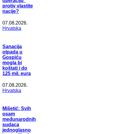
operaciju”
protiv vlastite
nacije?
07.08.2026.
Hrvatska
Sanacija
otpada u
Gospiću
mogla bi
koštati i do
125 mil. eura
07.08.2026.
Hrvatska
Mišetić: Svih
osam
međunarodnih
sudaca
jednoglasno