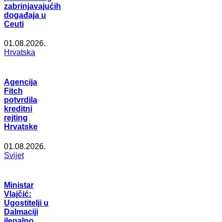
zabrinjavajućih
događaja u
Ceuti
01.08.2026.
Hrvatska
Agencija
Fitch
potvrdila
kreditni
rejting
Hrvatske
01.08.2026.
Svijet
Ministar
Vlajčić:
Ugostitelji u
Dalmaciji
ilegalno