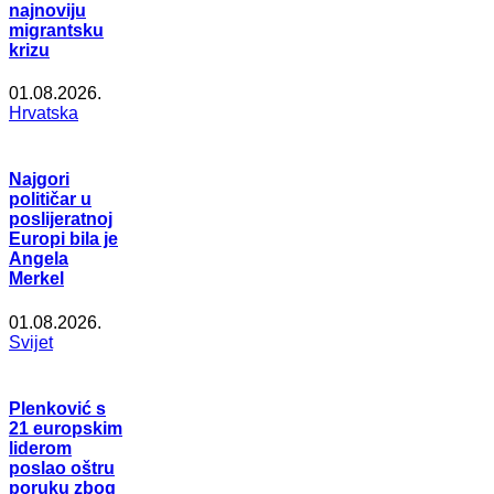
najnoviju
migrantsku
krizu
01.08.2026.
Hrvatska
Najgori
političar u
poslijeratnoj
Europi bila je
Angela
Merkel
01.08.2026.
Svijet
Plenković s
21 europskim
liderom
poslao oštru
poruku zbog