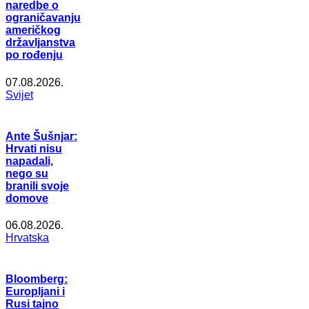
naredbe o
ograničavanju
američkog
državljanstva
po rođenju
07.08.2026.
Svijet
Ante Šušnjar:
Hrvati nisu
napadali,
nego su
branili svoje
domove
06.08.2026.
Hrvatska
Bloomberg:
Europljani i
Rusi tajno