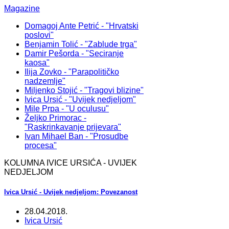
Magazine
Domagoj Ante Petrić - "Hrvatski
poslovi"
Benjamin Tolić - "Zablude trga"
Damir Pešorda - "Seciranje
kaosa"
Ilija Zovko - "Parapolitičko
nadzemlje"
Miljenko Stojić - "Tragovi blizine"
Ivica Ursić - "Uvijek nedjeljom"
Mile Prpa - "U oculusu"
Željko Primorac -
"Raskrinkavanje prijevara"
Ivan Mihael Ban - "Prosudbe
procesa"
KOLUMNA IVICE URSIĆA - UVIJEK
NEDJELJOM
Ivica Ursić - Uvijek nedjeljom: Povezanost
28.04.2018.
Ivica Ursić