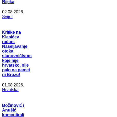
Rijeka
02.08.2026.
Svijet
Kritike na
Klasićev
račun:
Naseljavanje
otoka
stanovništvom
koje nije
hrvatsko, nije
palo na pamet
ni Brozu!
01.08.2026.
Hrvatska
Božinović i
Anušić
komentirali