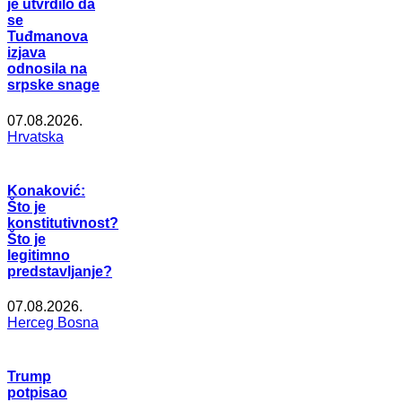
je utvrdilo da
se
Tuđmanova
izjava
odnosila na
srpske snage
07.08.2026.
Hrvatska
Konaković:
Što je
konstitutivnost?
Što je
legitimno
predstavljanje?
07.08.2026.
Herceg Bosna
Trump
potpisao