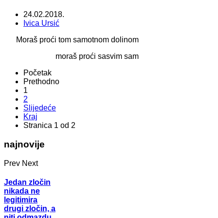
24.02.2018.
Ivica Ursić
Moraš proći tom samotnom dolinom
moraš proći sasvim sam
Početak
Prethodno
1
2
Slijedeće
Kraj
Stranica 1 od 2
najnovije
Prev
Next
Jedan zločin
nikada ne
legitimira
drugi zločin, a
niti odmazdu