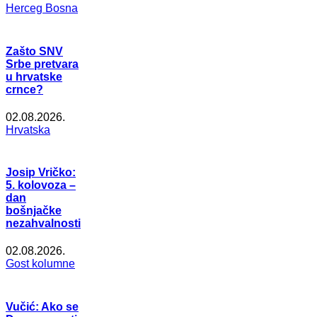
Herceg Bosna
Zašto SNV
Srbe pretvara
u hrvatske
crnce?
02.08.2026.
Hrvatska
Josip Vričko:
5. kolovoza –
dan
bošnjačke
nezahvalnosti
02.08.2026.
Gost kolumne
Vučić: Ako se