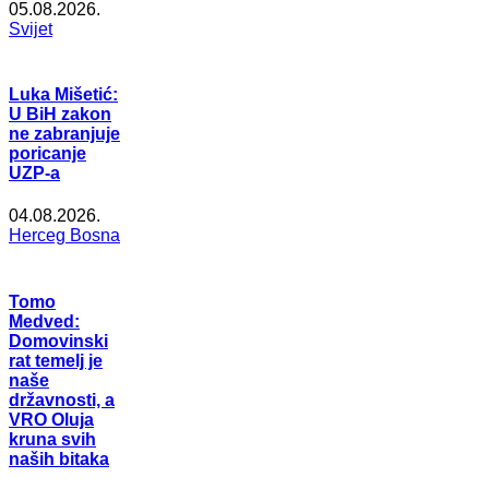
05.08.2026.
Svijet
Luka Mišetić:
U BiH zakon
ne zabranjuje
poricanje
UZP-a
04.08.2026.
Herceg Bosna
Tomo
Medved:
Domovinski
rat temelj je
naše
državnosti, a
VRO Oluja
kruna svih
naših bitaka