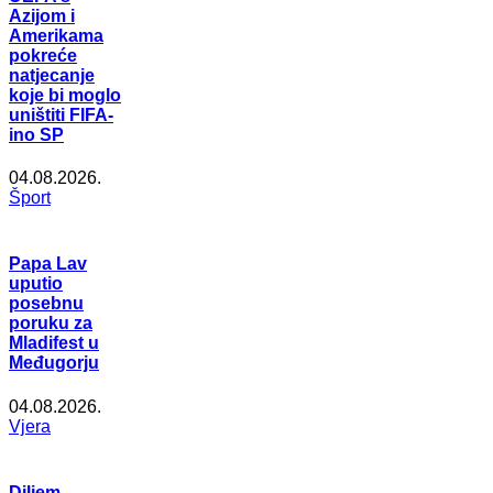
Azijom i
Amerikama
pokreće
natjecanje
koje bi moglo
uništiti FIFA-
ino SP
04.08.2026.
Šport
Papa Lav
uputio
posebnu
poruku za
Mladifest u
Međugorju
04.08.2026.
Vjera
Diljem