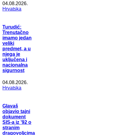
04.08.2026.
Hrvatska
Turudić:
Trenutačno
imamo jedan
veliki
predmet, a u
njega je
uključena i
nacionalna
sigurnost
04.08.2026.
Hrvatska
Glavaš
objavio tajni
dokument
SIS-a iz ’92 o
stranim
dragovoljcima