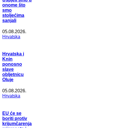
onome što
smo
stoljećima
sanjali
05.08.2026.
Hrvatska
Hrvatska i
Knin
ponosno
slave
obljetnicu
Oluje
05.08.2026.
Hrvatska
EU će se
boriti protiv
krijumčarenja