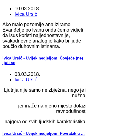
10.03.2018.
Ivica Ursić
Ako malo pozornije analiziramo
Evanđelje po Ivanu onda ćemo vidjeti
da Isus koristi najjednostavnije,
svakodnevne analogije kako bi ljude
poučio duhovnim istinama.
Ivica Ursić - Uvijek nedjeljom: Čovječe (ne)
ljuti se
03.03.2018.
Ivica Ursić
Ljutnja nije samo neizbježna, nego je i
nužna,
jer inače na njeno mjesto dolazi
ravnodušnost,
najgora od svih ljudskih karakteristika.
Ivica Ursić - Uvijek nedjeljom: Povratak u ...